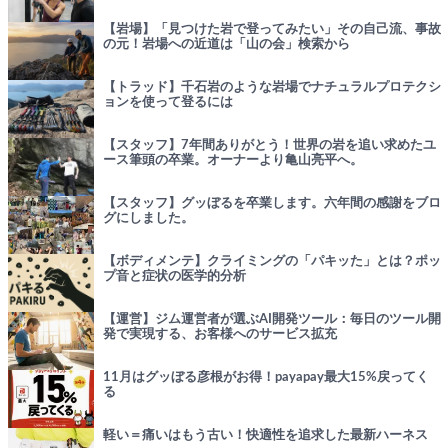
【岩場】「見つけた岩で登ってみたい」その自己流、事故
の元！岩場への近道は「山の会」検索から
【トラッド】千石岩のような岩場でナチュラルプロテクシ
ョンを使って登るには
【スタッフ】7年間ありがとう！世界の岩を追い求めたユ
ース筆頭の卒業。オーナーより亀山亮平へ。
【スタッフ】グッぼるを卒業します。六年間の感謝をブロ
グにしました。
【ボディメンテ】クライミングの「パキッた」とは？ポッ
プ音と症状の医学的分析
【運営】ジム運営者が選ぶAI開発ツール：毎日のツール開
発で実現する、お客様へのサービス拡充
11月はグッぼる彦根がお得！payapay最大15%戻ってく
る
軽い＝痛いはもう古い！快適性を追求した最新ハーネス