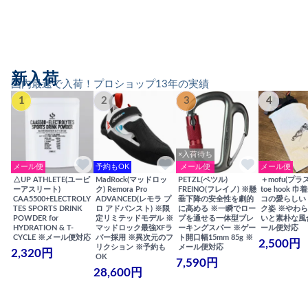
新入荷
国内最速で入荷！プロショップ13年の実績
1
2
3
4
×入荷待ち
メール便
予約もOK
メール便
メール便
△UP ATHLETE(ユーピ
MadRock(マッドロッ
PETZL(ペツル)
＋mofu(プラ
ーアスリート)
ク) Remora Pro
FREINO(フレイノ) ※懸
toe hook 
CAA5500+ELECTROLY
ADVANCED(レモラ プ
垂下降の安全性を劇的
コの愛らしい
TES SPORTS DRINK
ロ アドバンスト) ※限
に高める ※一瞬でロー
ク姿 ※やわ
POWDER for
定リミテッドモデル ※
プを通せる一体型ブレ
いと素朴な風
HYDRATION & T-
マッドロック最強XFラ
ーキングスパー ※ゲー
ール便対応
CYCLE ※メール便対応
バー採用 ※異次元のフ
ト開口幅15mm 85g ※
2,500円
リクション ※予約も
メール便対応
2,320円
OK
7,590円
28,600円