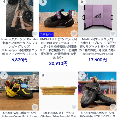
4
5
6
予約もOK
tataanz(タターンツ) Portable
UNPARALLEL(アンパラレル)
MadRock(マッドロック)
Finger Grip(ポータブル フィ
TN-FINITY(ティーエヌ-フィ
Triplet(トリプレット) ※三つ
ンガー グリップ)
ニティ) ※楢崎智亜共同開発
折りサブマット ※パッド間
※JazzySport×関川愛音コラ
※ハードな剛性パワーと自由
の「魔の隙間」を完全に封印
ボ ※フィンガーリフトにも
度が融合した最強仕様 ※予
※135×91cm×2cm 1.1kg
約もOK
6,820円
17,600円
30,910円
7
8
9
SPORTIVA(スポルティバ)
METOLIUS(メトリウス)
SPORTIVA(スポルティバ)
Solution Comp JR(ソリュー
Climbers Edge Board(クライ
SKWAMA LITE(スクワマ ラ