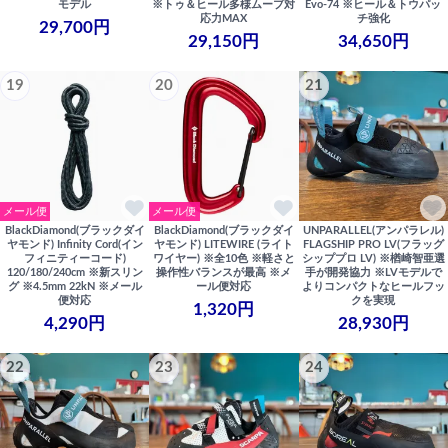
モデル
※トゥ＆ヒール多様ムーブ対
Evo-74 ※ヒール＆トウパッ
応力MAX
チ強化
29,700円
29,150円
34,650円
19
20
21
メール便
メール便
BlackDiamond(ブラックダイ
BlackDiamond(ブラックダイ
UNPARALLEL(アンパラレル)
ヤモンド) Infinity Cord(イン
ヤモンド) LITEWIRE (ライト
FLAGSHIP PRO LV(フラッグ
フィニティーコード)
ワイヤー) ※全10色 ※軽さと
シッププロ LV) ※楢崎智亜選
120/180/240cm ※新スリン
操作性バランスが最高 ※メ
手が開発協力 ※LVモデルで
グ ※4.5mm 22kN ※メール
ール便対応
よりコンパクトなヒールフッ
便対応
クを実現
1,320円
4,290円
28,930円
22
23
24