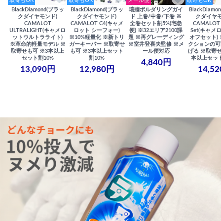
取寄もOK
取寄もOK
メール便
取寄もOK
BlackDiamond(ブラッ
BlackDiamond(ブラッ
瑞牆ボルダリングガイ
BlackDiam
クダイヤモンド)
クダイヤモンド)
ド 上巻/中巻/下巻 ※
クダイヤモ
CAMALOT
CAMALOT C4(キャメ
全巻セット割5%(宅急
CAMALOT 
ULTRALIGHT(キャメロ
ロット シーフォー)
便) ※32エリア2100課
Set(キャメロ
ットウルトラライト)
※10%軽量化 ※新トリ
題 ※再グレーディング
オフセット)
※革命的軽量モデル ※
ガーキーパー ※取寄せ
※室井登喜夫監修 ※メ
クションの可
取寄せも可 ※3本以上
も可 ※3本以上セット
ール便対応
げる ※取寄せ
セット割10%
割10%
本以上セット
4,840円
13,090円
12,980円
14,5