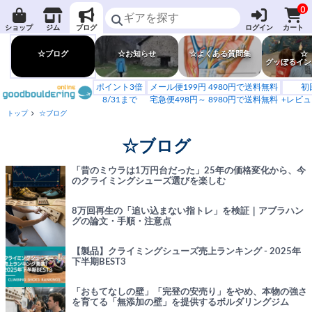
0
ショップ
ジム
ブログ
ログイン
カート
☆ブログ
☆お知らせ
☆よくある質問集
☆
グッぼるイン
ポイント3倍
メール便199円 4980円で送料無料
初
8/31まで
宅急便498円～ 8980円で送料無料
+レビュ
トップ
☆ブログ
☆ブログ
「昔のミウラは1万円台だった」25年の価格変化から、今
のクライミングシューズ選びを楽しむ
8万回再生の「追い込まない指トレ」を検証｜アブラハン
グの論文・手順・注意点
【製品】クライミングシューズ売上ランキング - 2025年
下半期BEST3
「おもてなしの壁」「完登の安売り」をやめ、本物の強さ
を育てる「無添加の壁」を提供するボルダリングジム