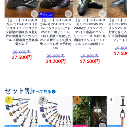
予約もOK
【セール】SCARPA(ス
【セール】SCARPA(ス
【セール】SCARPA(ス
【セール】SC
カルパ) DRAGO XT(ド
カルパ) INSTINCT VSR
カルパ) ORIGIN VS
カルパ) ORIG
ラゴ XT) ※ドラゴファ
LV(インスティンクト
WMN(オリジンVSウー
リジンVS) 
ン待望の最終形 ※超好
VSR ローボリューム)
マン) ※最高のエント
上達できる入
評の新開発ハニカムヒ
※軽く柔軟に進化した
リーシューズ ※初中級
ズ ※初中級
ール ※密着度と足裏感
VSR ※新ラストで異次
者向けコンフォートモ
フォート
覚が向上
元フィット感 ※予約も
デル ※2024年新モデ
19,8
OK
ル
28,600円
17,6
28,600円
19,800円
27,500円
24,200円
17,600円
セット割
すべて見る
1
2
3
4