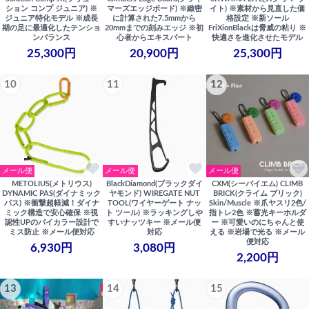
ション コンプ ジュニア) ※
マーズエッジボード) ※緻密
イト) ※素材から見直した価
ジュニア特化モデル ※成長
に計算された7.5mmから
格設定 ※新ソール
期の足に最適化したテンショ
20mmまでの刻みエッジ ※初
FriXionBlackは脅威の粘り ※
ンバランス
心者からエキスパート
快適さを進化させたモデル
25,300円
20,900円
25,300円
10
11
12
メール便
メール便
メール便
METOLIUS(メトリウス)
BlackDiamond(ブラックダイ
CXM(シーバイエム) CLIMB
DYNAMIC PAS(ダイナミック
ヤモンド) WIREGATE NUT
BRICK(クライム ブリック)
パス) ※衝撃超軽減！ダイナ
TOOL(ワイヤーゲート ナッ
Skin/Muscle ※爪ヤスリ2色/
ミック構造で安心確保 ※視
ト ツール) ※ラッキングしや
指トレ2色 ※蓄光キーホルダ
認性UPのバイカラー設計で
すいナッツキー ※メール便
ー ※可愛いのにちゃんと使
ミス防止 ※メール便対応
対応
える ※岩場で光る ※メール
便対応
6,930円
3,080円
2,200円
13
14
15