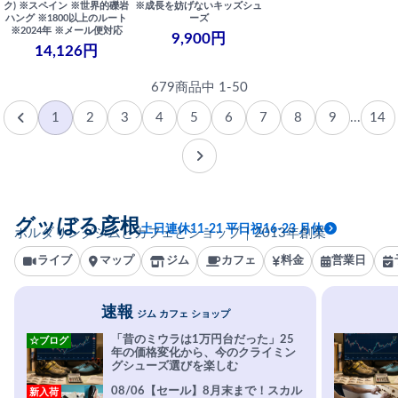
ク) ※スペイン ※世界的礫岩
※成長を妨げないキッズシュ
ハング ※1800以上のルート
ーズ
※2024年 ※メール便対応
9,900円
14,126円
679商品中 1-50
1
2
3
4
5
6
7
8
9
...
14
グッぼる彦根
土日連休11-21 平日祝16-23 月休
ボルダリングジムとカフェとショップ｜2013年創業
ライブ
マップ
ジム
カフェ
料金
営業日
速報
ジム カフェ ショップ
「昔のミウラは1万円台だった」25
☆ブログ
年の価格変化から、今のクライミン
グシューズ選びを楽しむ
08/06【セール】8月末まで！スカル
新入荷