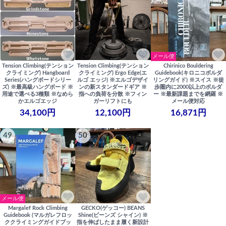
メール便
Tension Climbing(テンション
Tension Climbing(テンション
Chirinico Bouldering
クライミング) Hangboard
クライミング) Ergo Edge(エ
Guidebook(キロニコボルダ
Series(ハングボードシリー
ルゴ エッジ) ※エルゴデザイ
リングガイド) ※スイス ※徒
ズ) ※最高級ハングボード ※
ンの新スタンダードギア ※
歩圏内に2000以上のボルダ
用途で選べる3種類 ※なめら
指への負荷を分散 ※フィン
ー ※最新課題までを網羅 ※
かエルゴエッジ
ガーリフトにも
メール便対応
34,100円
12,100円
16,871円
49
50
メール便
Margalef Rock Climbing
GECKO(ゲッコー) BEANS
Guidebook (マルガレフロッ
Shine(ビーンズ シャイン) ※
ククライミングガイドブッ
指を伸ばしたまま履く新設計