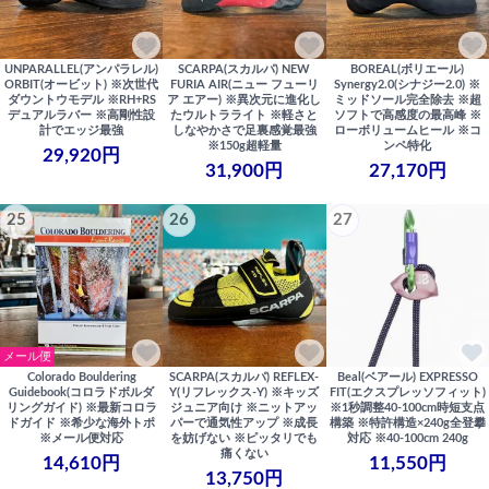
UNPARALLEL(アンパラレル)
SCARPA(スカルパ) NEW
BOREAL(ボリエール)
ORBIT(オービット) ※次世代
FURIA AIR(ニュー フューリ
Synergy2.0(シナジー2.0) ※
ダウントウモデル ※RH+RS
ア エアー) ※異次元に進化し
ミッドソール完全除去 ※超
デュアルラバー ※高剛性設
たウルトラライト ※軽さと
ソフトで高感度の最高峰 ※
計でエッジ最強
しなやかさで足裏感覚最強
ローボリュームヒール ※コ
※150g超軽量
ンペ特化
29,920円
31,900円
27,170円
25
26
27
メール便
Colorado Bouldering
SCARPA(スカルパ) REFLEX-
Beal(ベアール) EXPRESSO
Guidebook(コロラドボルダ
Y(リフレックス-Y) ※キッズ
FIT(エクスプレッソフィット)
リングガイド) ※最新コロラ
ジュニア向け ※ニットアッ
※1秒調整40-100cm時短支点
ドガイド ※希少な海外トポ
パーで通気性アップ ※成長
構築 ※特許構造×240g全登攀
※メール便対応
を妨げない ※ピッタリでも
対応 ※40-100cm 240g
痛くない
14,610円
11,550円
13,750円