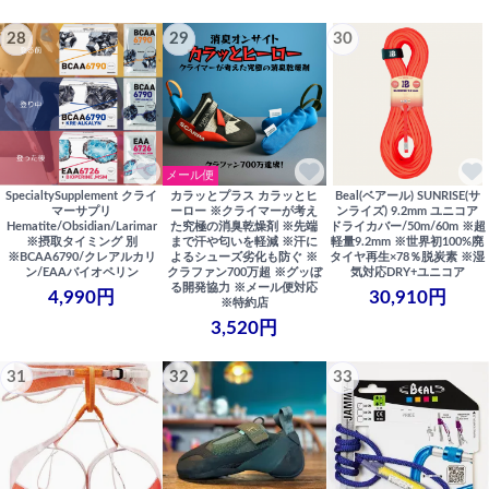
28
29
30
メール便
SpecialtySupplement クライ
カラッとプラス カラッとヒ
Beal(ベアール) SUNRISE(サ
マーサプリ
ーロー ※クライマーが考え
ンライズ) 9.2mm ユニコア
Hematite/Obsidian/Larimar
た究極の消臭乾燥剤 ※先端
ドライカバー/50m/60m ※超
※摂取タイミング 別
まで汗や匂いを軽減 ※汗に
軽量9.2mm ※世界初100%廃
※BCAA6790/クレアルカリ
よるシューズ劣化も防ぐ ※
タイヤ再生×78％脱炭素 ※湿
ン/EAAバイオペリン
クラファン700万超 ※グッぼ
気対応DRY+ユニコア
る開発協力 ※メール便対応
4,990円
30,910円
※特約店
3,520円
31
32
33