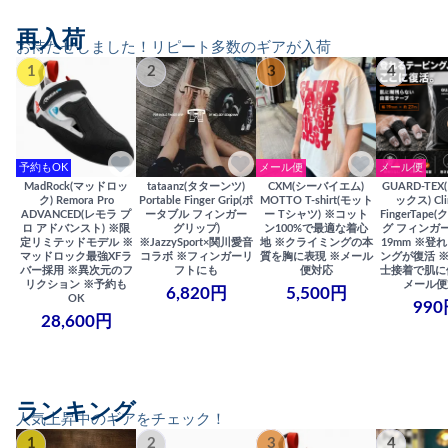
再入荷
お待たせしました！リピート多数のギアが入荷
1
2
3
4
予約もOK
メール便
メール便
MadRock(マッドロッ
tataanz(タターンツ)
CXM(シーバイエム)
GUARD-TE
ク) Remora Pro
Portable Finger Grip(ポ
MOTTO T-shirt(モット
ックス) Cli
ADVANCED(レモラ プ
ータブル フィンガー
ー Tシャツ) ※コット
FingerTap
ロ アドバンスト) ※限
グリップ)
ン100%で最適な着心
グ フィンガー
定リミテッドモデル ※
※JazzySport×関川愛音
地 ※クライミングの本
19mm ※登
マッドロック最強XFラ
コラボ ※フィンガーリ
質を胸に表現 ※メール
ングが復活 
バー採用 ※異次元のフ
フトにも
便対応
士接着で肌に
リクション ※予約も
メール便
6,820円
5,500円
OK
990
28,600円
ランキング
人気上昇中のギアをチェック！
1
2
3
4