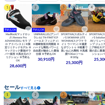
1
2
3
4
予約もOK
予約もOK
MadRock(マッドロッ
UNPARALLEL(アンパ
SPORTIVA(スポルティ
SPORTIVA
ク) Remora Pro
ラレル) TN-FINITY(テ
バ) SKWAMA LITE
バ) Solutio
ADVANCED(レモラ プ
ィーエヌ-フィニティ)
WOMAN(スクワマ ラ
JR(ソリュー
ロ アドバンスト) ※限
※楢崎智亜共同開発 ※
イト ウーマン) ※適度
ンプ ジュニア
定リミテッドモデル ※
ハードな剛性パワーと
なダウントゥ ※軽量で
ニア特化モデ
マッドロック最強XFラ
自由度が融合した最強
高いねじれ剛性 ※高感
期の足に最適
バー採用 ※異次元のフ
仕様 ※予約もOK
度FriXionソール
ンションバ
リクション ※予約も
※185g
30,910円
25,3
OK
25,300円
28,600円
セール
すべて見る
1
2
3
4