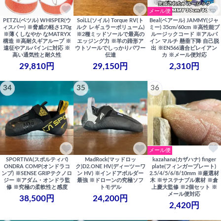
メール便
PETZL(ペツル) WHISPER(ウ
SoiLL(ソイル) Torque RV(ト
Beal(ベアール) JAMMY(ジャ
ィスパー) ※脅威の軽さ170g
ルク レギュラーボリューム)
ミー) 35cm/60cm ※高性能プ
※薄くしなやか なMATRYX
※2種ミッドソールで最高の
ルージックコード ※アルパ
構造 ※高耐久ギアループ ※
エッジング力 ※羊の蹄形ア
イン マルチ 懸垂下降 自己脱
遠征やアルパインに対応 ※
ウトソールでしっかりパワー
出 ※EN566適合ビレイアン
高い通気性と耐久性
伝達
カ ※メール便対応
29,810円
29,150円
2,310円
34
35
36
メール便
SPORTIVA(スポルティバ)
MadRock(マッドロッ
kazahana(カザハナ) finger
ONDRA COMP(オンドラコ
ク)D2.ONE HV(ディーツーワ
plate(フィンガープレート)
ンプ) ※SENSE GRIPテクノロ
ン HV) ※インドアボルダー
2.5/4/5/6/8/10mm ※厳選材
ジー ※アダム・オンドラ監
最強 ※ドローンの究極ソフ
木 ※サステナブル素材 ※倉
修 ※究極の柔軟性と感度
トモデル
上慶大監修 ※2個セット ※
メール便対応
38,500円
24,200円
2,420円