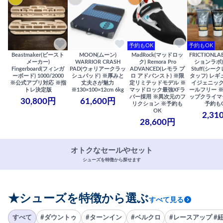
予約もOK
予約もOK
Beastmaker(ビースト
MOON(ムーン)
MadRock(マッドロッ
FRICTIONL
メーカー)
WARRIOR CRASH
ク) Remora Pro
ションラボ) S
Fingerboard(フィンガ
PAD(ウォリアークラッ
ADVANCED(レモラ プ
Stuff(シー
ーボード) 1000/2000
シュパッド) ※厚みと
ロ アドバンスト) ※限
タッフ) レギ
※公式アプリ対応 ※指
丈夫さが魅力
定リミテッドモデル ※
イジェニック
トレ決定版
※130×100×12cm 6kg
マッドロック最強XFラ
ールフリー 
バー採用 ※異次元のフ
ップクライマ
30,800円
61,600円
リクション ※予約も
予約も
OK
2,31
28,600円
オトクなセールやセット
シューズを特徴から探せます
★シューズを特徴から選ぶ
すべて見る
すべて
#ダウントゥ
#ターンイン
#ベルクロ
#レースアップ #