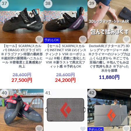
37
38
39
予約もOK
【セール】SCARPA(スカル
【セール】SCARPA(スカル
DoctorAIR(ドクターエア) 3D
パ) DRAGO XT(ドラゴ XT)
パ) INSTINCT VSR LV(インス
レッグマッサージャー AIR
※ドラゴファン待望の最終形
ティンクト VSR ローボリュ
※クライマーのジャンプ力は
※超好評の新開発ハニカムヒ
ーム) ※軽く柔軟に進化した
ふくらはぎから ※どこでも
ール ※密着度と足裏感覚が
VSR ※新ラストで異次元フ
至福の癒し ※包んでもみほ
向上
ィット感 ※予約もOK
ぐす気持ち良さ ※下がった
水分を循環
28,600円
28,600円
11,880円
27,500円
24,200円
40
41
42
予約もOK