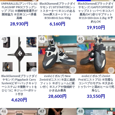
UNPARALLEL(アンパラレル)
BlackDiamond(ブラックダイ
BlackDiamond(ブラックダイ
FLAGSHIP PRO(フラッグシ
ヤモンド) SITSTARTER(シッ
ヤモンド) GAPSTOPPER(ギ
ップ プロ) ※楢崎智亜選手が
トスターター) ※コシのある
ャップストッパー) ※コスパ
開発協力 ※日本コンペ界最
5mm厚スタートマット
最高の4つ折りサブマット
高峰
※50×80×0.5cm 900g
※113×183×2cm 2.2kg ※予
約もOK
28,930円
6,160円
19,910円
43
44
45
BlackDiamond(ブラックダイ
evolv(イボルブ) New
evolv(イボルブ) Zenist
ヤモンド) Piggyback Carry
Zenist(ゼニスト) ※足に超絶
Pro(ゼニストプロ) ※完璧な
System(ピギーバックキャリ
フィット ※ボリュームに吸
コンペプロモデル ※大きめ
ーシステム) ※複数マットを
い付く ※スメアや強傾斜で
トゥラバーと固めヒールで死
ひとつに ※ジッパーポケッ
かき込み最高
角なし
ト付き
28,600円
33,550円
4,620円
46
47
48