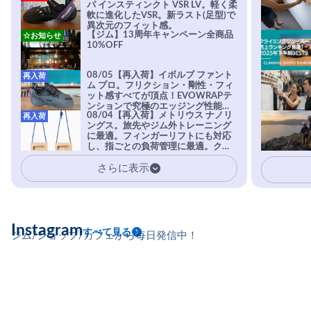
パ インスティンクト VSR LV。軽く柔
軟に進化したVSR。新ラスト(足型)で
異次元のフィット感。
【ジム】13周年キャンペーン全商品
☆お知らせ
10%OFF
08/05【再入荷】イボルブ ファント
再入荷
ム プロ。フリクション・剛性・フィ
ット感すべてが頂点！EVOWRAPテ
ンションで究極のエッジング性能を
08/04【再入荷】メトリウス ナノリ
再入荷
実現。進化系ラバーEvo-74はTRAX
ングス。旅先やジム外トレーニング
を凌駕する粘着力で極小ホールドに
に最適。フィンガーリフトにも対応
安心感。
し、指ごとの負荷管理に最適。クラ
イマーの指を本気で鍛えるギア。
さらに表示
Instagram
すべて見る
ジム/ショップ/カフェから毎日発信中！