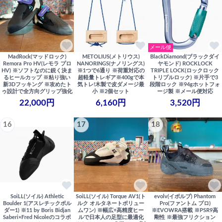
メール便
MadRock(マッドロック)
METOLIUS(メトリウス)
BlackDiamond(ブラックダイ
Remora Pro HV(レモラ プロ
NANORINGS(ナノリングス)
ヤモンド) ROCKLOCK
HV) ※ソフトなのに鋭く決ま
※1つで6通り ※荷重対応の
TRIPLE LOCK(ロックロック
るヒールカップ ※粘り強い
超軽量トレギア※400gで本
トリプルロック) ※片手で3
新3Dフッキング ※攻めたト
気トレ!木製で皮ダメージ最
段階ロック ※94gホットフォ
ゥ設計で全方向グリップ強化
小 ※2個セット
ージ製 ※メール便対応
22,000円
6,160円
3,520円
16
17
18
SoiLL(ソイル) Athletic
SoiLL(ソイル) Torque AV1(ト
evolv(イボルブ) Phantom
Boulder 1(アスレチックボル
ルク オルタネートボリュー
Pro(ファントム プロ)
ダー1) ※11 by Boris Bidjan
ムワン) ※幅広+高精度ヒー
※EVOWRA搭載 ※PSR9高
Saberi×Fred Nicoleのコラボ
ルで日本人の足型に最適化
剛性 ※最強フリクション