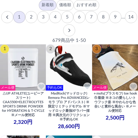
新着順
価格順
おすすめ順
1
2
3
4
5
6
7
8
9
...
14
679商品中 1-50
1
2
3
メール便
予約もOK
メール便
△UP ATHLETE(ユーピーア
MadRock(マッドロック)
＋mofu(プラスモフ) toe hook
スリート)
Remora Pro ADVANCED(レ
巾着袋 ※ネコの愛らしいト
CAA5500+ELECTROLYTES
モラ プロ アドバンスト) ※
ウフック姿 ※やわらかな色
SPORTS DRINK POWDER
限定リミテッドモデル ※マ
合いと素朴な風合い ※メー
for HYDRATION & T-CYCLE
ッドロック最強XFラバー採
ル便対応
※メール便対応
用 ※異次元のフリクション
2,500円
※予約もOK
2,320円
28,600円