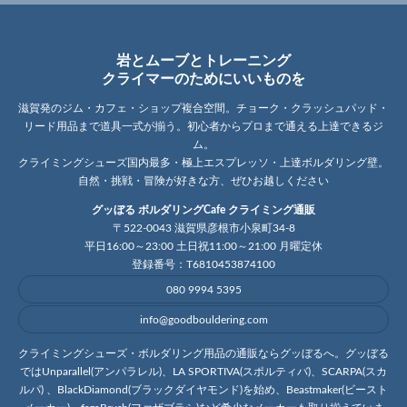
岩とムーブとトレーニング
クライマーのためにいいものを
滋賀発のジム・カフェ・ショップ複合空間。チョーク・クラッシュパッド・
リード用品まで道具一式が揃う。初心者からプロまで通える上達できるジ
ム。
クライミングシューズ国内最多・極上エスプレッソ・上達ボルダリング壁。
自然・挑戦・冒険が好きな方、ぜひお越しください
グッぼる ボルダリングCafe クライミング通販
〒522-0043 滋賀県彦根市小泉町34-8
平日16:00～23:00 土日祝11:00～21:00 月曜定休
登録番号：T6810453874100
080 9994 5395
info@goodbouldering.com
クライミングシューズ・ボルダリング用品の通販ならグッぼるへ。グッぼる
ではUnparallel(アンパラレル)、LA SPORTIVA(スポルティバ)、SCARPA(スカ
ルパ) 、BlackDiamond(ブラックダイヤモンド)を始め、Beastmaker(ビースト