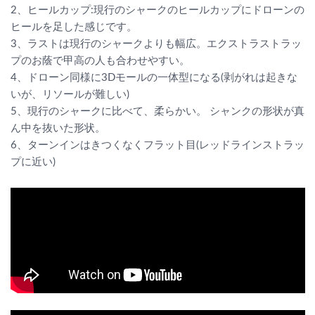
2、ヒールカップ:現行のシャークのヒールカップにドローンの
ヒールを足した感じです。
3、ラストは現行のシャークよりも幅広。エクストラストラッ
プのお蔭で甲高の人も合わせやすい。
4、ドローン同様に3Dモールの一体型になる(剥がれは起きな
いが、リソールが難しい)
5、現行のシャークに比べて、柔らかい。 シャンクの形状が真
ん中を抜いた形状。
6、ターンインはきつくなくフラット目(レッドラインストラッ
プに近い)