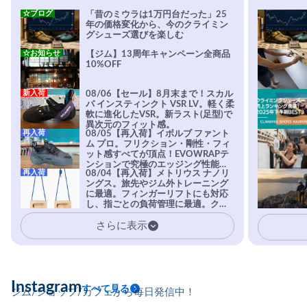
☆ブログ
「昔のミウラは1万円台だった」25
年の価格変化から、今のクライミン
グシューズ選びを楽しむ
☆お知らせ
【ジム】13周年キャンペーン全商品
10%OFF
新入荷
08/06【セール】8月末まで！スカル
パ インスティンクト VSR LV。軽く柔
軟に進化したVSR。新ラスト(足型)で
異次元のフィット感。
再入荷
08/05【再入荷】イボルブ ファント
ム プロ。フリクション・剛性・フィ
ット感すべてが頂点！EVOWRAPテ
ンションで究極のエッジング性能を
再入荷
08/04【再入荷】メトリウス ナノリ
実現。進化系ラバーEvo-74はTRAX
ングス。旅先やジム外トレーニング
を凌駕する粘着力で極小ホールドに
に最適。フィンガーリフトにも対応
安心感。
し、指ごとの負荷管理に最適。クラ
イマーの指を本気で鍛えるギア。
さらに表示
Instagram
すべて見る
ジム/ショップ/カフェから毎日発信中！