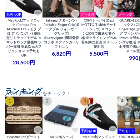
予約もOK
メール便
メール便
MadRock(マッドロッ
tataanz(タターンツ)
CXM(シーバイエム)
GUARD-TE
ク) Remora Pro
Portable Finger Grip(ポ
MOTTO T-shirt(モット
ックス) Cli
ADVANCED(レモラ プ
ータブル フィンガー
ー Tシャツ) ※コット
FingerTap
ロ アドバンスト) ※限
グリップ)
ン100%で最適な着心
グ フィンガー
定リミテッドモデル ※
※JazzySport×関川愛音
地 ※クライミングの本
19mm ※登
マッドロック最強XFラ
コラボ ※フィンガーリ
質を胸に表現 ※メール
ングが復活 
バー採用 ※異次元のフ
フトにも
便対応
士接着で肌に
リクション ※予約も
メール便
6,820円
5,500円
OK
990
28,600円
ランキング
人気上昇中のギアをチェック！
1
2
3
4
予約もOK
予約もOK
Beastmaker(ビースト
MOON(ムーン)
MadRock(マッドロッ
FRICTIONL