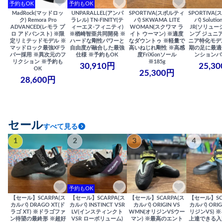
予約もOK
予約もOK
MadRock(マッドロッ
UNPARALLEL(アンパ
SPORTIVA(スポルティ
SPORTIVA
ク) Remora Pro
ラレル) TN-FINITY(テ
バ) SKWAMA LITE
バ) Solutio
ADVANCED(レモラ プ
ィーエヌ-フィニティ)
WOMAN(スクワマ ラ
JR(ソリュー
ロ アドバンスト) ※限
※楢崎智亜共同開発 ※
イト ウーマン) ※適度
ンプ ジュニア
定リミテッドモデル ※
ハードな剛性パワーと
なダウントゥ ※軽量で
ニア特化モデ
マッドロック最強XFラ
自由度が融合した最強
高いねじれ剛性 ※高感
期の足に最適
バー採用 ※異次元のフ
仕様 ※予約もOK
度FriXionソール
ンションバ
リクション ※予約も
※185g
30,910円
25,3
OK
25,300円
28,600円
セール
すべて見る
1
2
3
4
予約もOK
【セール】SCARPA(ス
【セール】SCARPA(ス
【セール】SCARPA(ス
【セール】SC
カルパ) DRAGO XT(ド
カルパ) INSTINCT VSR
カルパ) ORIGIN VS
カルパ) ORIG
ラゴ XT) ※ドラゴファ
LV(インスティンクト
WMN(オリジンVSウー
リジンVS) 
ン待望の最終形 ※超好
VSR ローボリューム)
マン) ※最高のエント
上達できる入