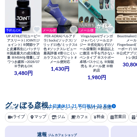
×入荷待ち
予約もOK
メール便
メール便
UP ATHLETE(ユーピー
PER-ADRA(ペルアド
VingaJapan(ヴィンガ
Beastmake
アスリート) JOINT(ジ
ラ) Socks(ソックス) ソ
ジャパン) ソールエナ
メーカ
ョイント) ※関節ケア
リッド11色/ミックス6
ジー ※劣化知らずのソ
Fingerboa
と皮膚再生にバッチリ
色 #ソックスレビュー
ール栄養剤 ※新品以上
ーボード) 100
※国産最大の成分配合
最高評価 #滑りにくい
に復活 ※手を汚さない
※公式アプリ
量 ※MSMを増量しゴ
カラフルスプリット #
ペンタイプ ※スケボー
トレ決
ワつき緩和 >2028/07
メール便対応
卓球バスケにも ※卸販
30,8
※予約もOK
売も ※メール便 ※特
1,430円
約店
3,480円
1,980円
グッぼる彦根
土日連休11-21 平日祝16-23 月休
ボルダリングジムとカフェとショップ｜2013年創業
ライブ
マップ
ジム
カフェ
料金
営業日
速報
ジム カフェ ショップ