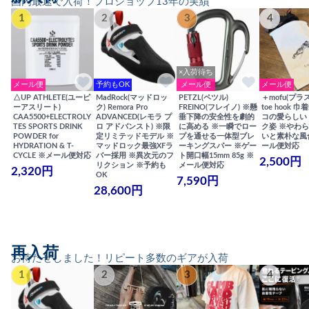
国内最速で入荷！プロショップ13年の実績
1
2
3
4
×入荷待ち
メール便
予約もOK
メール便
メール便
△UP ATHLETE(ユーピ
MadRock(マッドロッ
PETZL(ペツル)
＋mofu(プラ
ーアスリート)
ク) Remora Pro
FREINO(フレイノ) ※懸
toe hook 
CAA5500+ELECTROLY
ADVANCED(レモラ プ
垂下降の安全性を劇的
コの愛らしい
TES SPORTS DRINK
ロ アドバンスト) ※限
に高める ※一瞬でロー
ク姿 ※やわ
POWDER for
定リミテッドモデル ※
プを通せる一体型ブレ
いと素朴な風
HYDRATION & T-
マッドロック最強XFラ
ーキングスパー ※ゲー
ール便対応
CYCLE ※メール便対応
バー採用 ※異次元のフ
ト開口幅15mm 85g ※
2,500円
リクション ※予約も
メール便対応
2,320円
OK
7,590円
28,600円
再入荷
お待たせしました！リピート多数のギアが入荷
1
2
3
4