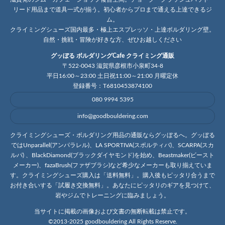
リード用品まで道具一式が揃う。初心者からプロまで通える上達できるジ
ム。
クライミングシューズ国内最多・極上エスプレッソ・上達ボルダリング壁。
自然・挑戦・冒険が好きな方、ぜひお越しください
グッぼる ボルダリングCafe クライミング通販
〒522-0043 滋賀県彦根市小泉町34-8
平日16:00～23:00 土日祝11:00～21:00 月曜定休
登録番号：T6810453874100
080 9994 5395
info@goodbouldering.com
クライミングシューズ・ボルダリング用品の通販ならグッぼるへ。グッぼる
ではUnparallel(アンパラレル)、LA SPORTIVA(スポルティバ)、SCARPA(スカ
ルパ) 、BlackDiamond(ブラックダイヤモンド)を始め、Beastmaker(ビースト
メーカー)、fazaBrush(ファザブラシ)など希少なメーカーも取り揃えていま
す。クライミングシューズ購入は「送料無料」。購入後もピッタリ合うまで
お付き合いする「試履き交換無料」。あなたにピッタリのギアを見つけて、
岩やジムでトレーニングに臨みましょう。
当サイトに掲載の画像および文書の無断転載は禁止です。
©2013-2025 goodbouldering All Rights Reserve.