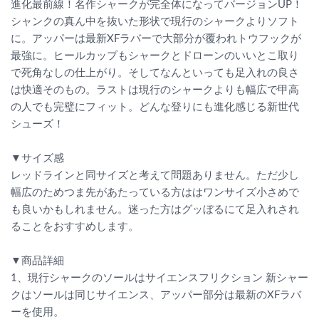
進化最前線！名作シャークが完全体になってバージョンUP！
シャンクの真ん中を抜いた形状で現行のシャークよりソフト
に。アッパーは最新XFラバーで大部分が覆われトウフックが
最強に。ヒールカップもシャークとドローンのいいとこ取り
で死角なしの仕上がり。そしてなんといっても足入れの良さ
は快適そのもの。ラストは現行のシャークよりも幅広で甲高
の人でも完璧にフィット。どんな登りにも進化感じる新世代
シューズ！
▼サイズ感
レッドラインと同サイズと考えて問題ありません。ただ少し
幅広のためつま先があたっている方ははワンサイズ小さめで
も良いかもしれません。迷った方はグッぼるにて足入れされ
ることをおすすめします。
▼商品詳細
1、現行シャークのソールはサイエンスフリクション 新シャー
クはソールは同じサイエンス、アッパー部分は最新のXFラバ
ーを使用。