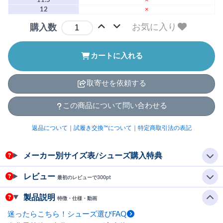
12
×
お気に入り
購入数
カートに入れる
取寄せを依頼する
この商品について問い合わせる
返品について
｜
試履き交換™について
｜
特定商取引法の表記
メーカー別サイズ表/シューズ購入特典
レビュー
最初のレビューで300pt
製品説明
特徴・仕様・動画
迷ったらこちら！シューズ選びFAQ