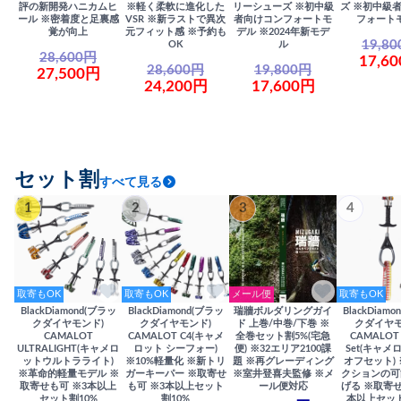
評の新開発ハニカムヒ
※軽く柔軟に進化した
リーシューズ ※初中級
ズ ※初中級
ール ※密着度と足裏感
VSR ※新ラストで異次
者向けコンフォートモ
フォート
覚が向上
元フィット感 ※予約も
デル ※2024年新モデ
19,8
OK
ル
28,600円
17,6
28,600円
19,800円
27,500円
24,200円
17,600円
セット割
すべて見る
1
2
3
4
取寄もOK
取寄もOK
メール便
取寄もOK
BlackDiamond(ブラッ
BlackDiamond(ブラッ
瑞牆ボルダリングガイ
BlackDiam
クダイヤモンド)
クダイヤモンド)
ド 上巻/中巻/下巻 ※
クダイヤモ
CAMALOT
CAMALOT C4(キャメ
全巻セット割5%(宅急
CAMALOT 
ULTRALIGHT(キャメロ
ロット シーフォー)
便) ※32エリア2100課
Set(キャメロ
ットウルトラライト)
※10%軽量化 ※新トリ
題 ※再グレーディング
オフセット)
※革命的軽量モデル ※
ガーキーパー ※取寄せ
※室井登喜夫監修 ※メ
クションの可
取寄せも可 ※3本以上
も可 ※3本以上セット
ール便対応
げる ※取寄せ
セット割10%
割10%
本以上セット