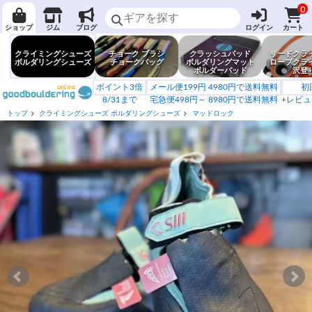
0
ショップ
ジム
ブログ
ログイン
カート
クライミングシューズ
チョーク ブラシ
クラッシュパッド
リードクラ
ボルダリングシューズ
チョークバッグ
ボルダリングマット
ロープクラ
ボルダーパッド
沢登
ポイント3倍
メール便199円 4980円で送料無料
初
8/31まで
宅急便498円～ 8980円で送料無料
+レビュ
トップ
クライミングシューズ ボルダリングシューズ
マッドロック