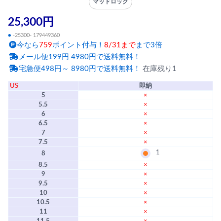
マッドロック
25,300円
●
-25300- 179449360
今なら
759
ポイント付与！
8/31まで
まで3倍
メール便199円 4980円で送料無料！
宅急便498円～ 8980円で送料無料！
在庫残り1
US
即納
5
×
5.5
×
6
×
6.5
×
7
×
7.5
×
1
8
8.5
×
9
×
9.5
×
10
×
10.5
×
11
×
11.5
×