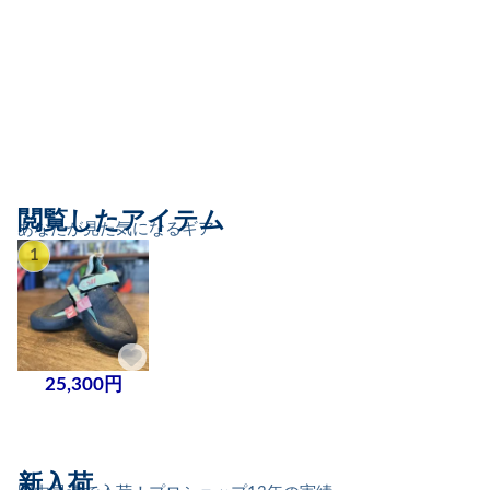
閲覧したアイテム
あなたが見た気になるギア
1
25,300円
新入荷