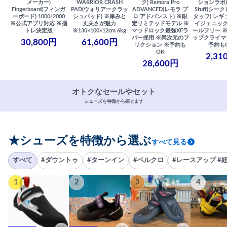
メーカー)
WARRIOR CRASH
ク) Remora Pro
ションラボ) S
Fingerboard(フィンガ
PAD(ウォリアークラッ
ADVANCED(レモラ プ
Stuff(シー
ーボード) 1000/2000
シュパッド) ※厚みと
ロ アドバンスト) ※限
タッフ) レギ
※公式アプリ対応 ※指
丈夫さが魅力
定リミテッドモデル ※
イジェニック
トレ決定版
※130×100×12cm 6kg
マッドロック最強XFラ
ールフリー 
バー採用 ※異次元のフ
ップクライマ
30,800円
61,600円
リクション ※予約も
予約も
OK
2,31
28,600円
オトクなセールやセット
シューズを特徴から探せます
★シューズを特徴から選ぶ
すべて見る
すべて
#ダウントゥ
#ターンイン
#ベルクロ
#レースアップ #
1
2
3
4