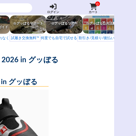
0
ログイン
カート
☆グッぼるサポート
☆グッぼるツアー
☆グッぼる公共活動
☆グッぼ
ガイド
もれなく
試履き交換無料™
何度でも自宅で試せる
割引き/見積り/後払い
学校 山岳会
026 in グッぼる
in グッぼる