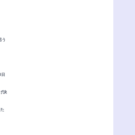
思う
8日
げ決
新た