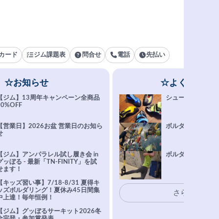
カード
ジム課題表
問合せ
電話
先払い
☆お知らせ
☆よくある質
【ジム】13周年キャンペーン全商品
シューズ選びFAQ
10%OFF
【営業日】2026お盆 営業日のお知ら
ボルダリング上達Q
せ
【ジム】アンパラレル試し履き会 in
ボルダリングトレ
グッぼる - 最新「TN-FINITY」を試
せます！
【キッズ習い事】7/18-8/31 夏得キ
ッズボルダリング！夏休み45日間集
さらに表示
中上達！毎年恒例！
【ジム】グッぼるサーキット2026冬
全完登・参加賞発表