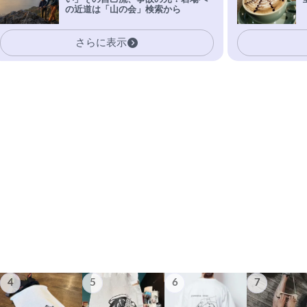
の近道は「山の会」検索から
さらに表示
4
5
6
7