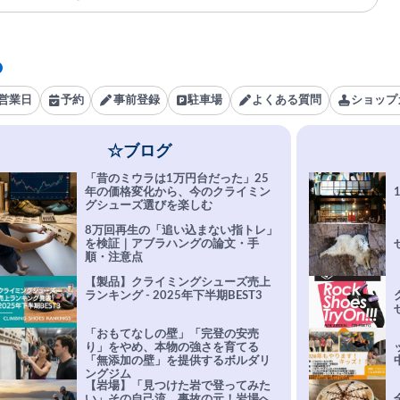
営業日
予約
事前登録
駐車場
よくある質問
ショップ
☆ブログ
「昔のミウラは1万円台だった」25
年の価格変化から、今のクライミン
グシューズ選びを楽しむ
8万回再生の「追い込まない指トレ」
を検証｜アブラハングの論文・手
順・注意点
【製品】クライミングシューズ売上
ランキング - 2025年下半期BEST3
「おもてなしの壁」「完登の安売
り」をやめ、本物の強さを育てる
「無添加の壁」を提供するボルダリ
ングジム
【岩場】「見つけた岩で登ってみた
い」その自己流、事故の元！岩場へ