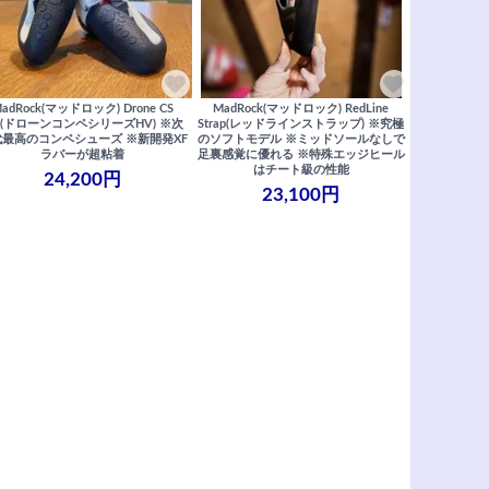
adRock(マッドロック) Drone CS
MadRock(マッドロック) RedLine
V(ドローンコンペシリーズHV) ※次
Strap(レッドラインストラップ) ※究極
代最高のコンペシューズ ※新開発XF
のソフトモデル ※ミッドソールなしで
ラバーが超粘着
足裏感覚に優れる ※特殊エッジヒール
はチート級の性能
24,200円
23,100円