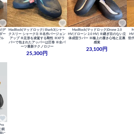
V(デ
MadRock(マッドロック) Shark3(シャー
MadRock(マッドロック)Drone 2.0
M
ダー
クスリー シャーク3) ※名作バージョン
HV(ドローン 2.0 HV) ※継ぎ目のない立
H
デル
アップ ※足形を凌駕する剛性 ※XFラ
体成型ラバー ※極上の履き心地と足裏
世
バーで包まれたアッパーは圧巻 ※全パ
感覚
ーツ最新テクノロジー
23,100円
25,300円
ro
に鋭
型に