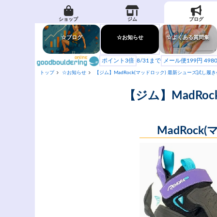
ショップ
ジム
ブログ
☆ブログ
☆お知らせ
☆よくある質問集
ポイント3倍
8/31まで
メール便199円 49
トップ
☆お知らせ
【ジム】MadRock(マッドロック) 最新シューズ試し履き会 
【ジム】MadRoc
MadRoc