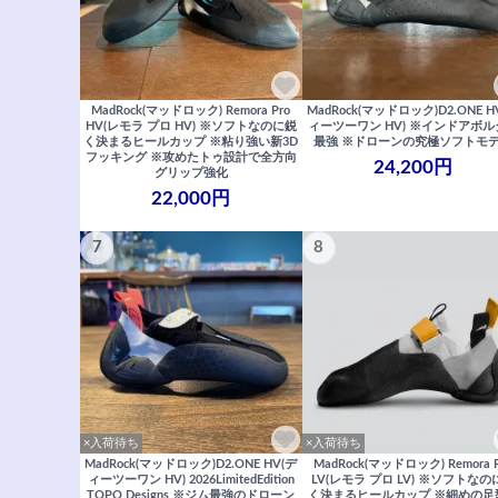
MadRock(マッドロック) Remora Pro
MadRock(マッドロック)D2.ONE H
HV(レモラ プロ HV) ※ソフトなのに鋭
ィーツーワン HV) ※インドアボル
く決まるヒールカップ ※粘り強い新3D
最強 ※ドローンの究極ソフトモ
フッキング ※攻めたトゥ設計で全方向
24,200円
グリップ強化
22,000円
7
8
×入荷待ち
×入荷待ち
MadRock(マッドロック)D2.ONE HV(デ
MadRock(マッドロック) Remora P
ィーツーワン HV) 2026LimitedEdition
LV(レモラ プロ LV) ※ソフトなの
TOPO Designs ※ジム最強のドローン
く決まるヒールカップ ※細めの足