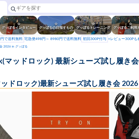
☆
☆
☆
☆
グッぼるインタビュー
グッぼるの目指すもの
グッぼるトレーニング
グッぼるご利用
80円で送料無料
宅急便498円～ 8980円で送料無料
初回300P付与
+レビュー300P
2026 in グッぼる
k(マッドロック) 最新シューズ試し履き会 2
k(マッドロック)最新シューズ試し履き会 2026 