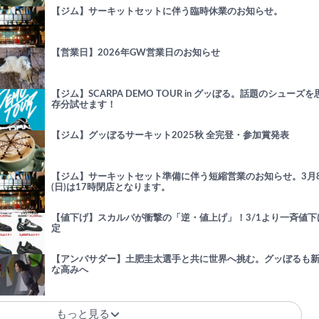
【ジム】サーキットセットに伴う臨時休業のお知らせ。
【営業日】2026年GW営業日のお知らせ
【ジム】SCARPA DEMO TOUR in グッぼる。話題のシューズを
存分試せます！
【ジム】グッぼるサーキット2025秋 全完登・参加賞発表
【ジム】サーキットセット準備に伴う短縮営業のお知らせ。3月
(日)は17時閉店となります。
【値下げ】スカルパが衝撃の「逆・値上げ」！3/1より一斉値下
定
【アンバサダー】土肥圭太選手と共に世界へ挑む。グッぼるも
な高みへ
もっと見る