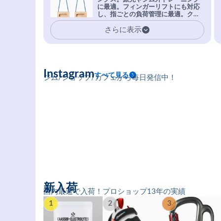
を凌駕する粘着力で極小ホールドに
に最適。フィンガーリフトにも対応
安心感。
し、指ごとの負荷管理に最適。クラ
イマーの指を本気で鍛えるギア。
さらに表示
Instagram
すべて見る
ジム/ショップ/カフェから毎日発信中！
新入荷
国内最速で入荷！プロショップ13年の実績
1
2
3