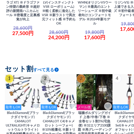
ラゴ XT) ※ドラゴファ
LV(インスティンクト
WMN(オリジンVSウー
リジンVS) 
ン待望の最終形 ※超好
VSR ローボリューム)
マン) ※最高のエント
上達できる入
評の新開発ハニカムヒ
※軽く柔軟に進化した
リーシューズ ※初中級
ズ ※初中級
ール ※密着度と足裏感
VSR ※新ラストで異次
者向けコンフォートモ
フォート
覚が向上
元フィット感 ※予約も
デル ※2024年新モデ
19,8
OK
ル
28,600円
17,6
28,600円
19,800円
27,500円
24,200円
17,600円
セット割
すべて見る
1
2
3
4
取寄もOK
取寄もOK
メール便
取寄もOK
BlackDiamond(ブラッ
BlackDiamond(ブラッ
瑞牆ボルダリングガイ
BlackDiam
クダイヤモンド)
クダイヤモンド)
ド 上巻/中巻/下巻 ※
クダイヤモ
CAMALOT
CAMALOT C4(キャメ
全巻セット割5%(宅急
CAMALOT 
ULTRALIGHT(キャメロ
ロット シーフォー)
便) ※32エリア2100課
Set(キャメロ
ットウルトラライト)
※10%軽量化 ※新トリ
題 ※再グレーディング
オフセット)
※革命的軽量モデル ※
ガーキーパー ※取寄せ
※室井登喜夫監修 ※メ
クションの可