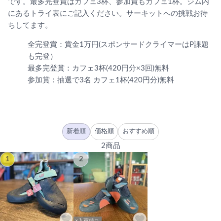
です。最多完登賞はカフェ3杯、参加賞もカフェ1杯。ジム内
にあるトライ表にご記入ください。サーキットへの挑戦お待
ちしてます。
全完登賞：賞金1万円(スポンサードクライマーはP課題
も完登）
最多完登賞：カフェ3杯(420円分×3回)無料
参加賞：抽選で3名 カフェ1杯(420円分)無料
新着順
価格順
おすすめ順
2商品
1
2
×入荷待ち