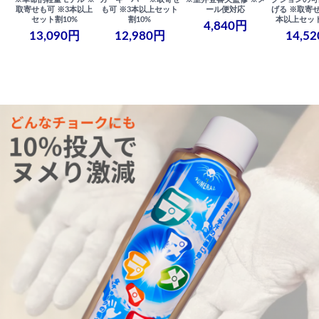
取寄せも可 ※3本以上
も可 ※3本以上セット
ール便対応
げる ※取寄せ
セット割10%
割10%
本以上セット
4,840円
13,090円
12,980円
14,5