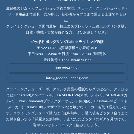
滋賀発のジム・カフェ・ショップ複合空間。チョーク・クラッシュパッド・
リード用品まで道具一式が揃う。初心者からプロまで通える上達できるジ
ム。
クライミングシューズ国内最多・極上エスプレッソ・上達ボルダリング壁。
自然・挑戦・冒険が好きな方、ぜひお越しください
グッぼる ボルダリングCafe クライミング通販
〒522-0043 滋賀県彦根市小泉町34-8
平日16:00～23:00 土日祝11:00～21:00 月曜定休
登録番号：T6810453874100
080 9994 5395
info@goodbouldering.com
クライミングシューズ・ボルダリング用品の通販ならグッぼるへ。グッぼる
ではUnparallel(アンパラレル)、LA SPORTIVA(スポルティバ)、SCARPA(スカ
ルパ) 、BlackDiamond(ブラックダイヤモンド)を始め、Beastmaker(ビースト
メーカー)、fazaBrush(ファザブラシ)など希少なメーカーも取り揃えていま
す。クライミングシューズ購入は「送料無料」。購入後もピッタリ合うまで
お付き合いする「試履き交換無料」。あなたにピッタリのギアを見つけて、
岩やジムでトレーニングに臨みましょう。