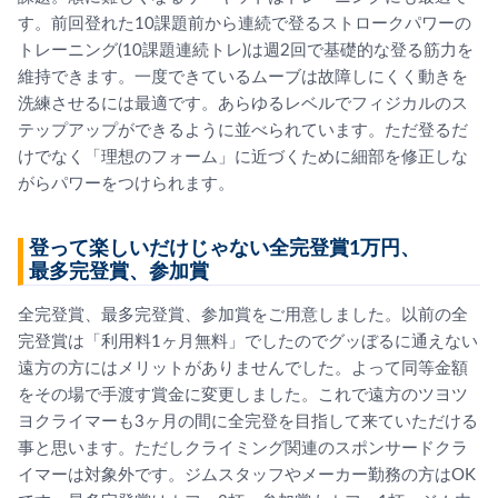
す。前回登れた10課題前から連続で登るストロークパワーの
トレーニング(10課題連続トレ)は週2回で基礎的な登る筋力を
維持できます。一度できているムーブは故障しにくく動きを
洗練させるには最適です。あらゆるレベルでフィジカルのス
テップアップができるように並べられています。ただ登るだ
けでなく「理想のフォーム」に近づくために細部を修正しな
がらパワーをつけられます。
登って楽しいだけじゃない全完登賞1万円、
最多完登賞、参加賞
全完登賞、最多完登賞、参加賞をご用意しました。以前の全
完登賞は「利用料1ヶ月無料」でしたのでグッぼるに通えない
遠方の方にはメリットがありませんでした。よって同等金額
をその場で手渡す賞金に変更しました。これで遠方のツヨツ
ヨクライマーも3ヶ月の間に全完登を目指して来ていただける
事と思います。ただしクライミング関連のスポンサードクラ
イマーは対象外です。ジムスタッフやメーカー勤務の方はOK