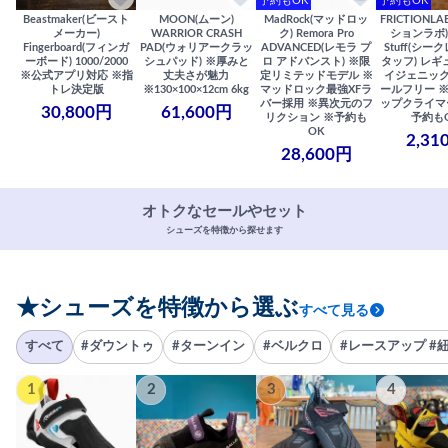
予約もOK
予約もOK
Beastmaker(ビースト
MOON(ムーン)
MadRock(マッドロッ
FRICTIONL
メーカー)
WARRIOR CRASH
ク) Remora Pro
ションラボ) S
Fingerboard(フィンガ
PAD(ウォリアークラッ
ADVANCED(レモラ プ
Stuff(シー
ーボード) 1000/2000
シュパッド) ※厚みと
ロ アドバンスト) ※限
タッフ) レギ
※公式アプリ対応 ※指
丈夫さが魅力
定リミテッドモデル ※
イジェニック
トレ決定版
※130×100×12cm 6kg
マッドロック最強XFラ
ールフリー 
バー採用 ※異次元のフ
ップクライマ
30,800円
61,600円
リクション ※予約も
予約も
OK
2,31
28,600円
オトクなセールやセット
シューズを特徴から探せます
★シューズを特徴から選ぶ
すべて見る
すべて
#ダウントゥ
#ターンイン
#ベルクロ
#レースアップ #
1
2
3
4