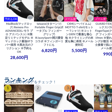
予約もOK
メール便
メール便
MadRock(マッドロッ
tataanz(タターンツ)
CXM(シーバイエム)
GUARD-TE
ク) Remora Pro
Portable Finger Grip(ポ
MOTTO T-shirt(モット
ックス) Cli
ADVANCED(レモラ プ
ータブル フィンガー
ー Tシャツ) ※コット
FingerTap
ロ アドバンスト) ※限
グリップ)
ン100%で最適な着心
グ フィンガー
定リミテッドモデル ※
※JazzySport×関川愛音
地 ※クライミングの本
19mm ※登
マッドロック最強XFラ
コラボ ※フィンガーリ
質を胸に表現 ※メール
ングが復活 
バー採用 ※異次元のフ
フトにも
便対応
士接着で肌に
リクション ※予約も
メール便
6,820円
5,500円
OK
990
28,600円
ランキング
人気上昇中のギアをチェック！
1
2
3
4