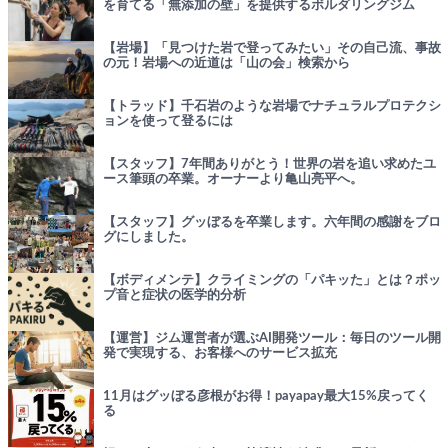
を育てる「無添加の壁」を提供するボルダリングジム
【岩場】「見つけた岩で登ってみたい」その自己流、事故
の元！岩場への近道は「山の会」検索から
【トラッド】千石岩のような岩場でナチュラルプロテクシ
ョンを使って登るには
【スタッフ】7年間ありがとう！世界の岩を追い求めたユ
ース筆頭の卒業。オーナーより亀山亮平へ。
【スタッフ】グッぼるを卒業します。六年間の感謝をブロ
グにしました。
【ボディメンテ】クライミングの「パキッた」とは？ポッ
プ音と症状の医学的分析
【運営】ジム運営者が選ぶAI開発ツール：毎日のツール開
発で実現する、お客様へのサービス拡充
11月はグッぼる彦根がお得！payapay最大15%戻ってく
る