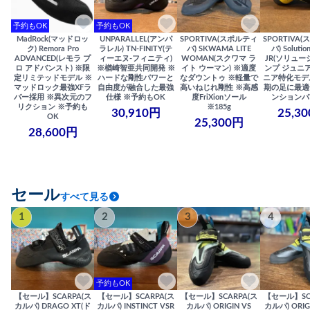
予約もOK
予約もOK
MadRock(マッドロッ
UNPARALLEL(アンパ
SPORTIVA(スポルティ
SPORTIVA
ク) Remora Pro
ラレル) TN-FINITY(テ
バ) SKWAMA LITE
バ) Solutio
ADVANCED(レモラ プ
ィーエヌ-フィニティ)
WOMAN(スクワマ ラ
JR(ソリュー
ロ アドバンスト) ※限
※楢崎智亜共同開発 ※
イト ウーマン) ※適度
ンプ ジュニア
定リミテッドモデル ※
ハードな剛性パワーと
なダウントゥ ※軽量で
ニア特化モデ
マッドロック最強XFラ
自由度が融合した最強
高いねじれ剛性 ※高感
期の足に最適
バー採用 ※異次元のフ
仕様 ※予約もOK
度FriXionソール
ンションバ
リクション ※予約も
※185g
30,910円
25,3
OK
25,300円
28,600円
セール
すべて見る
1
2
3
4
予約もOK
【セール】SCARPA(ス
【セール】SCARPA(ス
【セール】SCARPA(ス
【セール】SC
カルパ) DRAGO XT(ド
カルパ) INSTINCT VSR
カルパ) ORIGIN VS
カルパ) ORIG