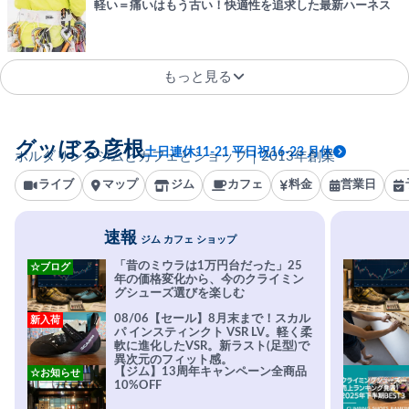
軽い＝痛いはもう古い！快適性を追求した最新ハーネス
もっと見る
グッぼる彦根
土日連休11-21 平日祝16-23 月休
ボルダリングジムとカフェとショップ｜2013年創業
ライブ
マップ
ジム
カフェ
料金
営業日
速報
ジム カフェ ショップ
「昔のミウラは1万円台だった」25
☆ブログ
年の価格変化から、今のクライミン
グシューズ選びを楽しむ
08/06【セール】8月末まで！スカル
新入荷
パ インスティンクト VSR LV。軽く柔
軟に進化したVSR。新ラスト(足型)で
異次元のフィット感。
【ジム】13周年キャンペーン全商品
☆お知らせ
10%OFF