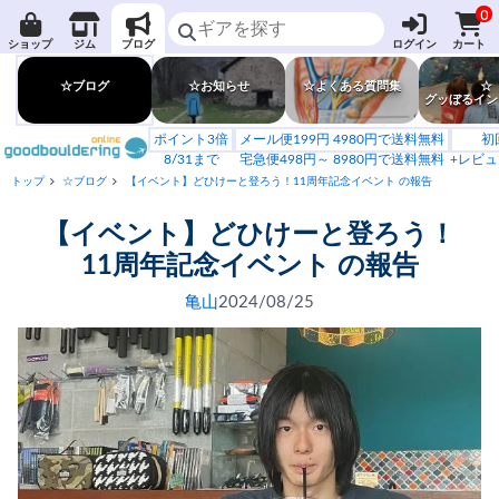
0
ショップ
ジム
ブログ
ログイン
カート
☆ブログ
☆お知らせ
☆よくある質問集
☆
グッぼるイン
ポイント3倍
メール便199円 4980円で送料無料
初
8/31まで
宅急便498円～ 8980円で送料無料
+レビュ
トップ
☆ブログ
【イベント】どひけーと登ろう！11周年記念イベント の報告
【イベント】どひけーと登ろう！
11周年記念イベント の報告
亀山
2024/08/25