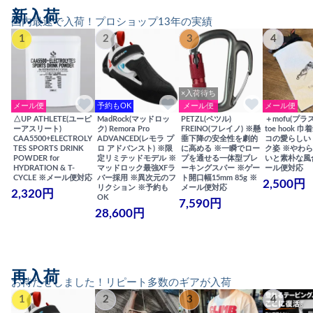
新入荷
国内最速で入荷！プロショップ13年の実績
1
2
3
4
×入荷待ち
メール便
予約もOK
メール便
メール便
△UP ATHLETE(ユーピ
MadRock(マッドロッ
PETZL(ペツル)
＋mofu(プラ
ーアスリート)
ク) Remora Pro
FREINO(フレイノ) ※懸
toe hook 
CAA5500+ELECTROLY
ADVANCED(レモラ プ
垂下降の安全性を劇的
コの愛らしい
TES SPORTS DRINK
ロ アドバンスト) ※限
に高める ※一瞬でロー
ク姿 ※やわ
POWDER for
定リミテッドモデル ※
プを通せる一体型ブレ
いと素朴な風
HYDRATION & T-
マッドロック最強XFラ
ーキングスパー ※ゲー
ール便対応
CYCLE ※メール便対応
バー採用 ※異次元のフ
ト開口幅15mm 85g ※
2,500円
リクション ※予約も
メール便対応
2,320円
OK
7,590円
28,600円
再入荷
お待たせしました！リピート多数のギアが入荷
1
2
3
4