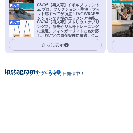
08/05【再入荷】イボルブ ファント
再入荷
ム プロ。フリクション・剛性・フィ
ット感すべてが頂点！EVOWRAPテ
ンションで究極のエッジング性能を
08/04【再入荷】メトリウス ナノリ
再入荷
実現。進化系ラバーEvo-74はTRAX
ングス。旅先やジム外トレーニング
を凌駕する粘着力で極小ホールドに
に最適。フィンガーリフトにも対応
安心感。
し、指ごとの負荷管理に最適。クラ
イマーの指を本気で鍛えるギア。
さらに表示
Instagram
すべて見る
ジム/ショップ/カフェから毎日発信中！