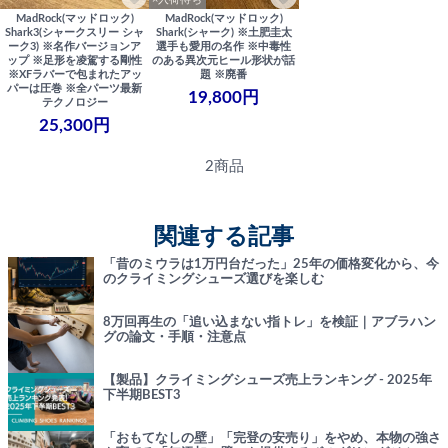
MadRock(マッドロック)
MadRock(マッドロック)
Shark3(シャークスリー シャ
Shark(シャーク) ※土肥圭太
ーク3) ※名作バージョンア
選手も愛用の名作 ※中毒性
ップ ※足形を凌駕する剛性
のある異次元ヒール形状が話
※XFラバーで包まれたアッ
題 ※廃番
パーは圧巻 ※全パーツ最新
19,800円
テクノロジー
25,300円
2商品
関連する記事
「昔のミウラは1万円台だった」25年の価格変化から、今
のクライミングシューズ選びを楽しむ
8万回再生の「追い込まない指トレ」を検証｜アブラハン
グの論文・手順・注意点
【製品】クライミングシューズ売上ランキング - 2025年
下半期BEST3
「おもてなしの壁」「完登の安売り」をやめ、本物の強さ