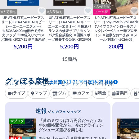
×入荷待ち
×入荷待ち
×入荷待ち
メール便
UP ATHLETE(ユーピーアス
UP ATHLETE(ユーピーアス
UP ATHLETE(ユーピーアス
リート) BCAA6400+NO(ビー
リート) EAA6400+NO(イー
リート) SoyProtein Rollsnack
シーエーエーエヌオー)
エーエーエヌオー) ※最適バ
(ソイプロテインロールスナ
※BCAA6400mg配合で持久
ランスの修復サプリ ※タン
ック) バーベキュー味プロテ
力アップ ※38袋入りでコス
パク質合成強化 ※国際スポ
イン ※健康なおつまみ ※メ
パ最強 >2027/11 ※再販未定
ーツ栄養学会公認 >2028/04
ール便対応 >2026/08
5,200円
5,200円
200円
15商品
グッぼる彦根
土日連休11-21 平日祝16-23 月休
ボルダリングジムとカフェとショップ｜2013年創業
ライブ
マップ
ジム
カフェ
料金
営業日
速報
ジム カフェ ショップ
「昔のミウラは1万円台だった」25
☆ブログ
年の価格変化から、今のクライミン
グシューズ選びを楽しむ
08/06【セール】8月末まで！スカル