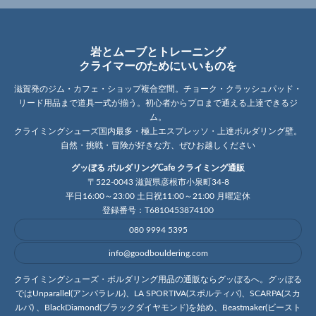
岩とムーブとトレーニング
クライマーのためにいいものを
滋賀発のジム・カフェ・ショップ複合空間。チョーク・クラッシュパッド・
リード用品まで道具一式が揃う。初心者からプロまで通える上達できるジ
ム。
クライミングシューズ国内最多・極上エスプレッソ・上達ボルダリング壁。
自然・挑戦・冒険が好きな方、ぜひお越しください
グッぼる ボルダリングCafe クライミング通販
〒522-0043 滋賀県彦根市小泉町34-8
平日16:00～23:00 土日祝11:00～21:00 月曜定休
登録番号：T6810453874100
080 9994 5395
info@goodbouldering.com
クライミングシューズ・ボルダリング用品の通販ならグッぼるへ。グッぼる
ではUnparallel(アンパラレル)、LA SPORTIVA(スポルティバ)、SCARPA(スカ
ルパ) 、BlackDiamond(ブラックダイヤモンド)を始め、Beastmaker(ビースト