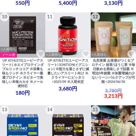
550円
5,400円
3,130円
10
11
12
×入荷待ち
メール便
×入荷待ち
×入荷待ち
UP ATHLETE(ユーピーアス
UP ATHLETE(ユーピーアス
丸安茶業 お茶屋がつくるプ
リート) ホエイプロテインダ
リート) IGNITION(イグニシ
ロテイン 抹茶/ほうじ茶 ※毎
ブルリッチココア ※栄養も
ョン) ※筋力を落とさずに減
日飲める美味しさで話題 ※
味もリッチ ※クライマー最
量したいアスリート向け ※
明治5年創業 ※体重増減の少
適プロテイン ※ビターで美
クライマーにピッタリ
ないリーンバルクアップが可
味しい本格カカオ ※メール
>2025/09 ※入荷未定
能 >2024/06/30
便対応
3,680円
3,780円
180円
3,213円
13
14
15