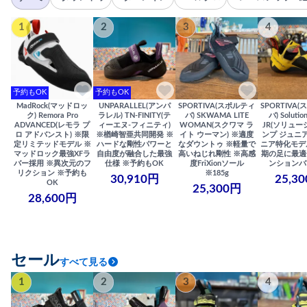
1
2
3
4
予約もOK
予約もOK
MadRock(マッドロッ
UNPARALLEL(アンパ
SPORTIVA(スポルティ
SPORTIVA
ク) Remora Pro
ラレル) TN-FINITY(テ
バ) SKWAMA LITE
バ) Solutio
ADVANCED(レモラ プ
ィーエヌ-フィニティ)
WOMAN(スクワマ ラ
JR(ソリュー
ロ アドバンスト) ※限
※楢崎智亜共同開発 ※
イト ウーマン) ※適度
ンプ ジュニア
定リミテッドモデル ※
ハードな剛性パワーと
なダウントゥ ※軽量で
ニア特化モデ
マッドロック最強XFラ
自由度が融合した最強
高いねじれ剛性 ※高感
期の足に最適
バー採用 ※異次元のフ
仕様 ※予約もOK
度FriXionソール
ンションバ
リクション ※予約も
※185g
30,910円
25,3
OK
25,300円
28,600円
セール
すべて見る
1
2
3
4