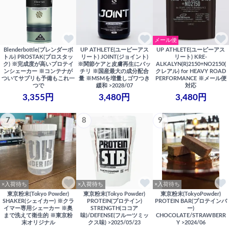
メール便
Blenderbottle(ブレンダーボ
UP ATHLETE(ユーピーアス
UP ATHLETE(ユーピーアス
トル) PROSTAK(プロスタッ
リート) JOINT(ジョイント)
リート) KRE-
ク) ※完成度が高いプロテイ
※関節ケアと皮膚再生にバッ
ALKALYN(R)2150+NO2150(
ンシェーカー ※コンテナが
チリ ※国産最大の成分配合
クレアル) for HEAVY ROAD
ついてサプリも予備もこれ一
量 ※MSMを増量しゴワつき
PERFORMANCE ※メール便
つで
緩和 >2028/07
対応
3,355円
3,480円
3,480円
7
8
9
×入荷待ち
×入荷待ち
×入荷待ち
東京粉末(Tokyo Powder)
東京粉末(Tokyo Powder)
東京粉末(TokyoPowder)
SHAKER(シェイカー) ※クラ
PROTEIN(プロテイン)
PROTEIN BAR(プロテインバ
イマー専用シェーカー ※奥
STRENGTH(ココア
ー)
まで洗えて衛生的 ※東京粉
味)/DEFENSE(フルーツミッ
CHOCOLATE/STRAWBERR
末オリジナル
クス味) >2025/05/23
Y >2024/06