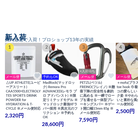
新入荷
国内最速で入荷！プロショップ13年の実績
1
2
3
4
×入荷待ち
メール便
予約もOK
メール便
メール便
△UP ATHLETE(ユーピ
MadRock(マッドロッ
PETZL(ペツル)
＋mofu(プラ
ーアスリート)
ク) Remora Pro
FREINO(フレイノ) ※懸
toe hook 
CAA5500+ELECTROLY
ADVANCED(レモラ プ
垂下降の安全性を劇的
コの愛らしい
TES SPORTS DRINK
ロ アドバンスト) ※限
に高める ※一瞬でロー
ク姿 ※やわ
POWDER for
定リミテッドモデル ※
プを通せる一体型ブレ
いと素朴な風
HYDRATION & T-
マッドロック最強XFラ
ーキングスパー ※ゲー
ール便対応
CYCLE ※メール便対応
バー採用 ※異次元のフ
ト開口幅15mm 85g ※
2,500円
リクション ※予約も
メール便対応
2,320円
OK
7,590円
28,600円