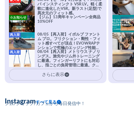
新入荷
パ インスティンクト VSR LV。軽く柔
軟に進化したVSR。新ラスト(足型)で
異次元のフィット感。
【ジム】13周年キャンペーン全商品
☆お知らせ
10%OFF
08/05【再入荷】イボルブ ファント
再入荷
ム プロ。フリクション・剛性・フィ
ット感すべてが頂点！EVOWRAPテ
ンションで究極のエッジング性能を
08/04【再入荷】メトリウス ナノリ
再入荷
実現。進化系ラバーEvo-74はTRAX
ングス。旅先やジム外トレーニング
を凌駕する粘着力で極小ホールドに
に最適。フィンガーリフトにも対応
安心感。
し、指ごとの負荷管理に最適。クラ
イマーの指を本気で鍛えるギア。
さらに表示
Instagram
すべて見る
ジム/ショップ/カフェから毎日発信中！