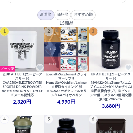
新着順
価格順
おすすめ順
15商品
1
2
3
メール便
△UP ATHLETE(ユーピーア
SpecialtySupplement クライ
UP ATHLETE(ユーピーアス
スリート)
マーサプリ
リート)
CAA5500+ELECTROLYTES
Hematite/Obsidian/Larimar
MVM22+DigeZyme(R)(エム
SPORTS DRINK POWDER
※摂取タイミング 別
ブイエム22+ダイジェザイム)
for HYDRATION & T-CYCLE
※BCAA6790/クレアルカリ
※回復複合サプリ ※ビタミ
※メール便対応
ン/EAAバイオペリン
ン12種 ミネラル10種 消化酵
素5種 >2027/07
2,320円
4,990円
3,680円
4
5
6