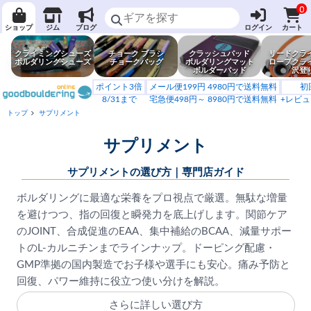
0
ショップ
ジム
ブログ
ログイン
カート
クライミングシューズ
チョーク ブラシ
クラッシュパッド
リードクラ
ボルダリングシューズ
チョークバッグ
ボルダリングマット
ロープクラ
ボルダーパッド
沢登
ポイント3倍
メール便199円 4980円で送料無料
初
8/31まで
宅急便498円～ 8980円で送料無料
+レビュ
トップ
サプリメント
サプリメント
サプリメントの選び方｜専門店ガイド
ボルダリングに最適な栄養をプロ視点で厳選。無駄な増量
を避けつつ、指の回復と瞬発力を底上げします。関節ケア
のJOINT、合成促進のEAA、集中補給のBCAA、減量サポー
トのL-カルニチンまでラインナップ。ドーピング配慮・
GMP準拠の国内製造でお子様や選手にも安心。痛み予防と
回復、パワー維持に役立つ使い分けを解説。
さらに詳しい選び方