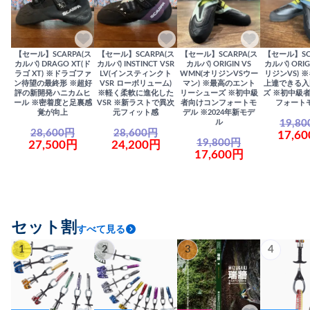
【セール】SCARPA(ス
【セール】SCARPA(ス
【セール】SCARPA(ス
【セール】SC
カルパ) DRAGO XT(ド
カルパ) INSTINCT VSR
カルパ) ORIGIN VS
カルパ) ORIG
ラゴ XT) ※ドラゴファ
LV(インスティンクト
WMN(オリジンVSウー
リジンVS) 
ン待望の最終形 ※超好
VSR ローボリューム)
マン) ※最高のエント
上達できる入
評の新開発ハニカムヒ
※軽く柔軟に進化した
リーシューズ ※初中級
ズ ※初中級
ール ※密着度と足裏感
VSR ※新ラストで異次
者向けコンフォートモ
フォート
覚が向上
元フィット感
デル ※2024年新モデ
19,8
ル
28,600円
28,600円
17,6
19,800円
27,500円
24,200円
17,600円
セット割
すべて見る
1
2
3
4