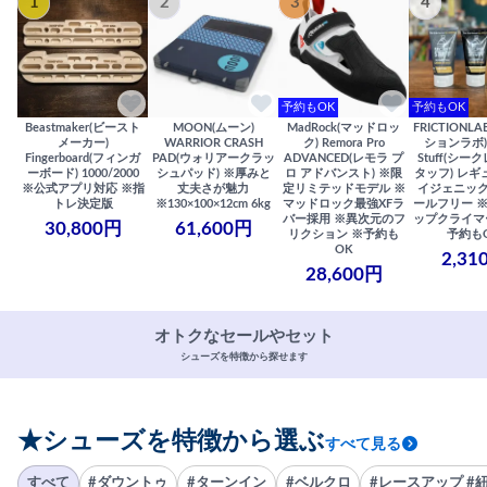
1
2
3
4
予約もOK
予約もOK
Beastmaker(ビースト
MOON(ムーン)
MadRock(マッドロッ
FRICTIONL
メーカー)
WARRIOR CRASH
ク) Remora Pro
ションラボ) S
Fingerboard(フィンガ
PAD(ウォリアークラッ
ADVANCED(レモラ プ
Stuff(シー
ーボード) 1000/2000
シュパッド) ※厚みと
ロ アドバンスト) ※限
タッフ) レギ
※公式アプリ対応 ※指
丈夫さが魅力
定リミテッドモデル ※
イジェニック
トレ決定版
※130×100×12cm 6kg
マッドロック最強XFラ
ールフリー 
バー採用 ※異次元のフ
ップクライマ
30,800円
61,600円
リクション ※予約も
予約も
OK
2,31
28,600円
オトクなセールやセット
シューズを特徴から探せます
★シューズを特徴から選ぶ
すべて見る
すべて
#ダウントゥ
#ターンイン
#ベルクロ
#レースアップ #