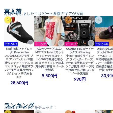
再入荷
お待たせしました！リピート多数のギアが入荷
1
2
3
4
予約もOK
メール便
メール便
予約もOK
MadRock(マッドロッ
CXM(シーバイエム)
GUARD-TEX(ガードテ
UNPARALL
ク) Remora Pro
MOTTO T-shirt(モット
ックス) Climbing
ラレル) TN-F
ADVANCED(レモラ プ
ー Tシャツ) ※コット
FingerTape(クライミン
ィーエヌ-フ
ロ アドバンスト) ※限
ン100%で最適な着心
グ フィンガー テープ)
※楢崎智亜共
定リミテッドモデル ※
地 ※クライミングの本
19mm ※登れるテーピ
ハードな剛性
マッドロック最強XFラ
質を胸に表現 ※メール
ングが復活 ※テープ同
自由度が融合
バー採用 ※異次元のフ
便対応
士接着で肌に優しい ※
仕様 ※予
リクション ※予約も
メール便対応
5,500円
30,9
OK
990円
28,600円
ランキング
人気上昇中のギアをチェック！