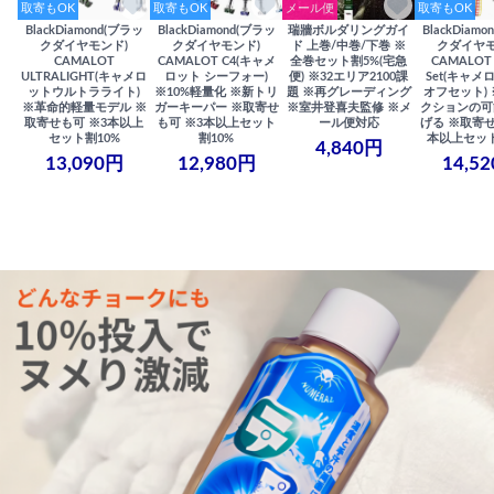
取寄もOK
取寄もOK
メール便
取寄もOK
BlackDiamond(ブラッ
BlackDiamond(ブラッ
瑞牆ボルダリングガイ
BlackDiam
クダイヤモンド)
クダイヤモンド)
ド 上巻/中巻/下巻 ※
クダイヤモ
CAMALOT
CAMALOT C4(キャメ
全巻セット割5%(宅急
CAMALOT 
ULTRALIGHT(キャメロ
ロット シーフォー)
便) ※32エリア2100課
Set(キャメロ
ットウルトラライト)
※10%軽量化 ※新トリ
題 ※再グレーディング
オフセット)
※革命的軽量モデル ※
ガーキーパー ※取寄せ
※室井登喜夫監修 ※メ
クションの可
取寄せも可 ※3本以上
も可 ※3本以上セット
ール便対応
げる ※取寄せ
セット割10%
割10%
本以上セット
4,840円
13,090円
12,980円
14,5