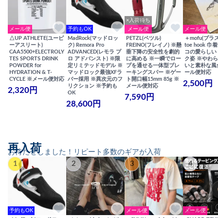
×入荷待ち
メール便
予約もOK
メール便
メール便
△UP ATHLETE(ユーピ
MadRock(マッドロッ
PETZL(ペツル)
＋mofu(プラ
ーアスリート)
ク) Remora Pro
FREINO(フレイノ) ※懸
toe hook 
CAA5500+ELECTROLY
ADVANCED(レモラ プ
垂下降の安全性を劇的
コの愛らしい
TES SPORTS DRINK
ロ アドバンスト) ※限
に高める ※一瞬でロー
ク姿 ※やわ
POWDER for
定リミテッドモデル ※
プを通せる一体型ブレ
いと素朴な風
HYDRATION & T-
マッドロック最強XFラ
ーキングスパー ※ゲー
ール便対応
CYCLE ※メール便対応
バー採用 ※異次元のフ
ト開口幅15mm 85g ※
2,500円
リクション ※予約も
メール便対応
2,320円
OK
7,590円
28,600円
再入荷
お待たせしました！リピート多数のギアが入荷
1
2
3
4
予約もOK
メール便
メール便