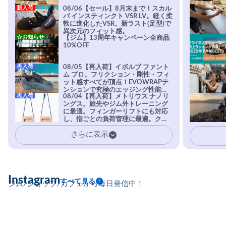
新入荷
08/06【セール】8月末まで！スカル
パ インスティンクト VSR LV。軽く柔
軟に進化したVSR。新ラスト(足型)で
異次元のフィット感。
☆お知らせ
【ジム】13周年キャンペーン全商品
10%OFF
再入荷
08/05【再入荷】イボルブ ファント
ム プロ。フリクション・剛性・フィ
ット感すべてが頂点！EVOWRAPテ
ンションで究極のエッジング性能を
再入荷
08/04【再入荷】メトリウス ナノリ
実現。進化系ラバーEvo-74はTRAX
ングス。旅先やジム外トレーニング
を凌駕する粘着力で極小ホールドに
に最適。フィンガーリフトにも対応
安心感。
し、指ごとの負荷管理に最適。クラ
イマーの指を本気で鍛えるギア。
さらに表示
Instagram
すべて見る
ジム/ショップ/カフェから毎日発信中！