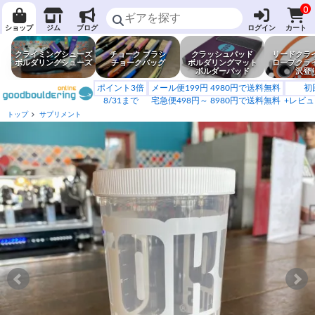
0
ショップ
ジム
ブログ
ログイン
カート
クライミングシューズ
チョーク ブラシ
クラッシュパッド
リードクラ
ボルダリングシューズ
チョークバッグ
ボルダリングマット
ロープクラ
ボルダーパッド
沢登
ポイント3倍
メール便199円 4980円で送料無料
初
8/31まで
宅急便498円～ 8980円で送料無料
+レビュ
トップ
サプリメント