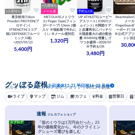
×入荷待ち
×入荷待ち
メール便
予約もOK
東京粉末(Tokyo
METOLIUS(メトリウ
UP ATHLETE(ユーピー
Beastmake
Powder) PROTEIN(プ
ス) Finger Tape(フィン
アスリート) JOINT(ジ
メーカ
ロテイン)
ガーテープ) 13mm 2個
ョイント) ※関節ケア
Fingerboa
STRENGTH(ココア
入り ※強粘着で外れに
と皮膚再生にバッチリ
ーボード) 100
味)/DEFENSE(フルーツ
くい ※メール便対応
※国産最大の成分配合
※公式アプリ
ミックス味)
量 ※MSMを増量しゴ
トレ決
1,320円
>2025/05/23
ワつき緩和 >2028/07
30,8
※予約もOK
5,400円
3,480円
グッぼる彦根
土日連休11-21 平日祝16-23 月休
ボルダリングジムとカフェとショップ｜2013年創業
ライブ
マップ
ジム
カフェ
料金
営業日
速報
ジム カフェ ショップ
☆ブログ
「昔のミウラは1万円台だった」25
年の価格変化から、今のクライミン
グシューズ選びを楽しむ