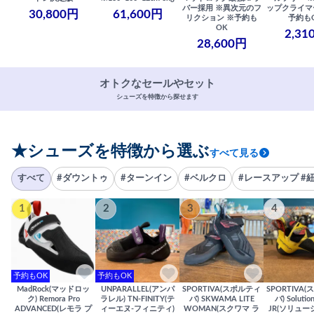
バー採用 ※異次元のフ
ップクライマ
30,800円
61,600円
リクション ※予約も
予約も
OK
2,31
28,600円
オトクなセールやセット
シューズを特徴から探せます
★シューズを特徴から選ぶ
すべて見る
すべて
#ダウントゥ
#ターンイン
#ベルクロ
#レースアップ #
1
2
3
4
予約もOK
予約もOK
MadRock(マッドロッ
UNPARALLEL(アンパ
SPORTIVA(スポルティ
SPORTIVA
ク) Remora Pro
ラレル) TN-FINITY(テ
バ) SKWAMA LITE
バ) Solutio
ADVANCED(レモラ プ
ィーエヌ-フィニティ)
WOMAN(スクワマ ラ
JR(ソリュー