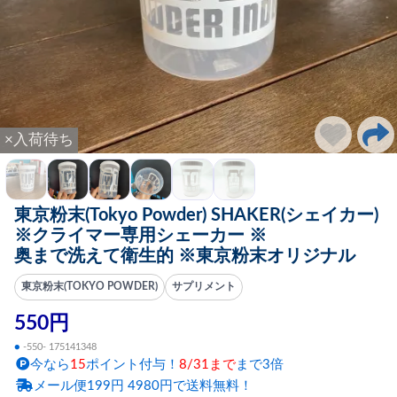
×入荷待ち
東京粉末(Tokyo Powder) SHAKER(シェイカー)
※クライマー専用シェーカー ※
奥まで洗えて衛生的 ※東京粉末オリジナル
東京粉末(TOKYO POWDER)
サプリメント
550円
●
-550- 175141348
今なら
15
ポイント付与！
8/31まで
まで3倍
メール便199円 4980円で送料無料！