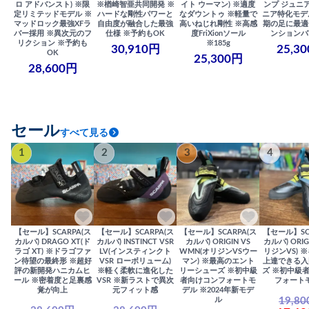
ロ アドバンスト) ※限
※楢崎智亜共同開発 ※
イト ウーマン) ※適度
ンプ ジュニア
定リミテッドモデル ※
ハードな剛性パワーと
なダウントゥ ※軽量で
ニア特化モデ
マッドロック最強XFラ
自由度が融合した最強
高いねじれ剛性 ※高感
期の足に最適
バー採用 ※異次元のフ
仕様 ※予約もOK
度FriXionソール
ンションバ
リクション ※予約も
※185g
30,910円
25,3
OK
25,300円
28,600円
セール
すべて見る
1
2
3
4
【セール】SCARPA(ス
【セール】SCARPA(ス
【セール】SCARPA(ス
【セール】SC
カルパ) DRAGO XT(ド
カルパ) INSTINCT VSR
カルパ) ORIGIN VS
カルパ) ORIG
ラゴ XT) ※ドラゴファ
LV(インスティンクト
WMN(オリジンVSウー
リジンVS) 
ン待望の最終形 ※超好
VSR ローボリューム)
マン) ※最高のエント
上達できる入
評の新開発ハニカムヒ
※軽く柔軟に進化した
リーシューズ ※初中級
ズ ※初中級
ール ※密着度と足裏感
VSR ※新ラストで異次
者向けコンフォートモ
フォート
覚が向上
元フィット感
デル ※2024年新モデ
19,8
ル