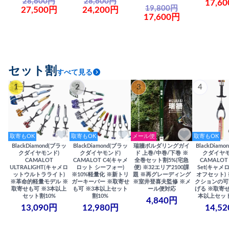
28,600円
28,600円
17,6
19,800円
27,500円
24,200円
17,600円
セット割
すべて見る
1
2
3
4
取寄もOK
取寄もOK
メール便
取寄もOK
BlackDiamond(ブラッ
BlackDiamond(ブラッ
瑞牆ボルダリングガイ
BlackDiam
クダイヤモンド)
クダイヤモンド)
ド 上巻/中巻/下巻 ※
クダイヤモ
CAMALOT
CAMALOT C4(キャメ
全巻セット割5%(宅急
CAMALOT 
ULTRALIGHT(キャメロ
ロット シーフォー)
便) ※32エリア2100課
Set(キャメロ
ットウルトラライト)
※10%軽量化 ※新トリ
題 ※再グレーディング
オフセット)
※革命的軽量モデル ※
ガーキーパー ※取寄せ
※室井登喜夫監修 ※メ
クションの可
取寄せも可 ※3本以上
も可 ※3本以上セット
ール便対応
げる ※取寄せ
セット割10%
割10%
本以上セット
4,840円
13,090円
12,980円
14,5