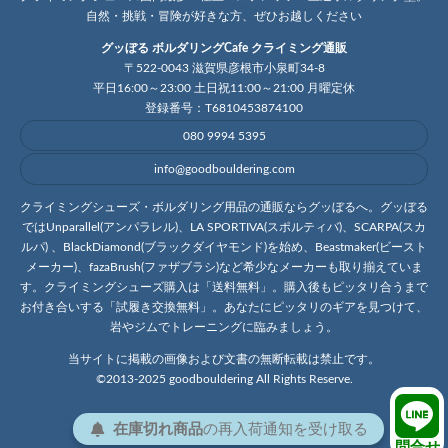
自然・挑戦・冒険が好きな方、ぜひお越しください
グッぼる ボルダリングCafe クライミング通販
〒522-0043 滋賀県彦根市小泉町34-8
平日16:00～23:00 土日祝11:00～21:00 月曜定休
登録番号：T6810453874100
080 9994 5395
info@goodbouldering.com
クライミングシューズ・ボルダリング用品の通販ならグッぼるへ。グッぼる
ではUnparallel(アンパラレル)、LA SPORTIVA(スポルティバ)、SCARPA(スカ
ルパ) 、BlackDiamond(ブラックダイヤモンド)を始め、Beastmaker(ビースト
メーカー)、fazaBrush(ファザブラシ)など希少なメーカーも取り揃えていま
す。クライミングシューズ購入は「送料無料」。購入後もピッタリ合うまで
お付き合いする「試履き交換無料」。あなたにピッタリのギアを見つけて、
岩やジムでトレーニングに臨みましょう。
当サイトに掲載の画像および文書の無断転載は禁止です。
©2013-2025 goodbouldering All Rights Reserve.
在庫切れ商品
の
再入荷
通知を
受け取る
問合せ