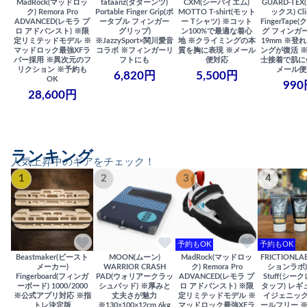
MadRock(マッドロッ
tataanz(タターンツ)
CXM(シーバイエム)
GUARD-TE
ク) Remora Pro
Portable Finger Grip(ポ
MOTTO T-shirt(モット
ックス) Cli
ADVANCED(レモラ プ
ータブル フィンガー
ー Tシャツ) ※コット
FingerTap
ロ アドバンスト) ※限
グリップ)
ン100%で最適な着心
グ フィンガー
定リミテッドモデル ※
※JazzySport×関川愛音
地 ※クライミングの本
19mm ※登
マッドロック最強XFラ
コラボ ※フィンガーリ
質を胸に表現 ※メール
ングが復活 
バー採用 ※異次元のフ
フトにも
便対応
士接着で肌に
リクション ※予約も
メール便
6,820円
5,500円
OK
990
28,600円
ランキング
人気上昇中のギアをチェック！
1
2
3
4
予約もOK
予約もOK
Beastmaker(ビースト
MOON(ムーン)
MadRock(マッドロッ
FRICTIONL
メーカー)
WARRIOR CRASH
ク) Remora Pro
ションラボ) S
Fingerboard(フィンガ
PAD(ウォリアークラッ
ADVANCED(レモラ プ
Stuff(シー
ーボード) 1000/2000
シュパッド) ※厚みと
ロ アドバンスト) ※限
タッフ) レギ
※公式アプリ対応 ※指
丈夫さが魅力
定リミテッドモデル ※
イジェニック
トレ決定版
※130×100×12cm 6kg
マッドロック最強XFラ
ールフリー 