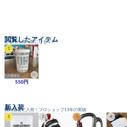
閲覧したアイテム
あなたが見た気になるギア
1
×入荷待ち
550円
新入荷
国内最速で入荷！プロショップ13年の実績
1
2
3
4