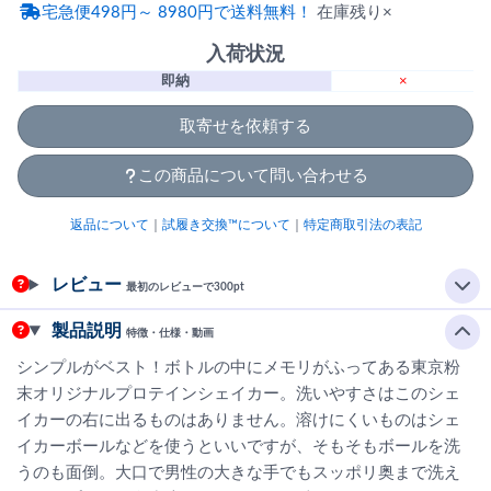
宅急便498円～ 8980円で送料無料！
在庫残り×
入荷状況
即納
×
取寄せを依頼する
この商品について問い合わせる
返品について
｜
試履き交換™について
｜
特定商取引法の表記
レビュー
最初のレビューで300pt
製品説明
特徴・仕様・動画
シンプルがベスト！ボトルの中にメモリがふってある東京粉
末オリジナルプロテインシェイカー。洗いやすさはこのシェ
イカーの右に出るものはありません。溶けにくいものはシェ
イカーボールなどを使うといいですが、そもそもボールを洗
うのも面倒。大口で男性の大きな手でもスッポリ奥まで洗え