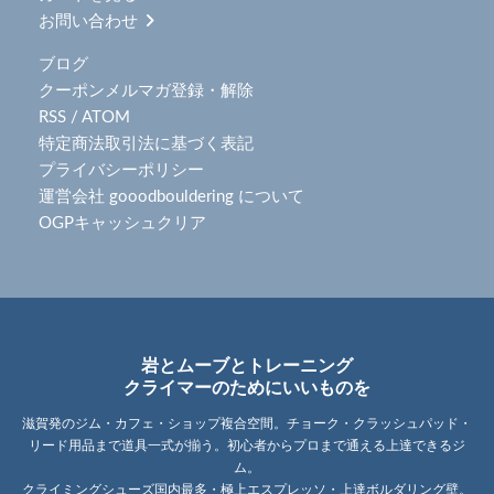
お問い合わせ
ブログ
クーポンメルマガ登録・解除
RSS
/
ATOM
特定商法取引法に基づく表記
プライバシーポリシー
運営会社 gooodbouldering について
OGPキャッシュクリア
岩とムーブとトレーニング
クライマーのためにいいものを
滋賀発のジム・カフェ・ショップ複合空間。チョーク・クラッシュパッド・
リード用品まで道具一式が揃う。初心者からプロまで通える上達できるジ
ム。
クライミングシューズ国内最多・極上エスプレッソ・上達ボルダリング壁。