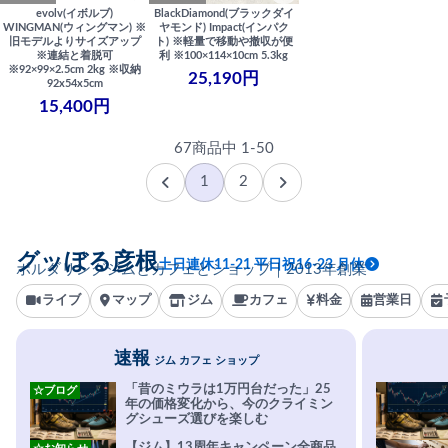
evolv(イボルブ)
BlackDiamond(ブラックダイ
WINGMAN(ウィングマン) ※
ヤモンド) Impact(インパク
旧モデルよりサイズアップ
ト) ※軽量で移動や撤収が便
※連結と着脱可
利 ※100×114×10cm 5.3kg
※92×99×2.5cm 2kg ※収納
25,190円
92x54x5cm
15,400円
67商品中 1-50
1
2
グッぼる彦根
土日連休11-21 平日祝16-23 月休
ボルダリングジムとカフェとショップ｜2013年創業
ライブ
マップ
ジム
カフェ
料金
営業日
速報
ジム カフェ ショップ
「昔のミウラは1万円台だった」25
☆ブログ
年の価格変化から、今のクライミン
グシューズ選びを楽しむ
【ジム】13周年キャンペーン全商品