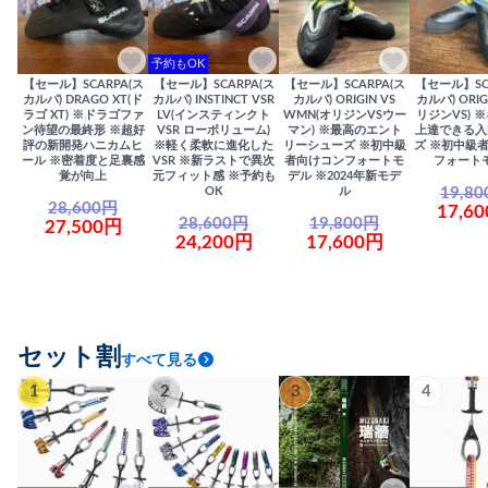
予約もOK
【セール】SCARPA(ス
【セール】SCARPA(ス
【セール】SCARPA(ス
【セール】SC
カルパ) DRAGO XT(ド
カルパ) INSTINCT VSR
カルパ) ORIGIN VS
カルパ) ORIG
ラゴ XT) ※ドラゴファ
LV(インスティンクト
WMN(オリジンVSウー
リジンVS) 
ン待望の最終形 ※超好
VSR ローボリューム)
マン) ※最高のエント
上達できる入
評の新開発ハニカムヒ
※軽く柔軟に進化した
リーシューズ ※初中級
ズ ※初中級
ール ※密着度と足裏感
VSR ※新ラストで異次
者向けコンフォートモ
フォート
覚が向上
元フィット感 ※予約も
デル ※2024年新モデ
19,8
OK
ル
28,600円
17,6
28,600円
19,800円
27,500円
24,200円
17,600円
セット割
すべて見る
1
2
3
4