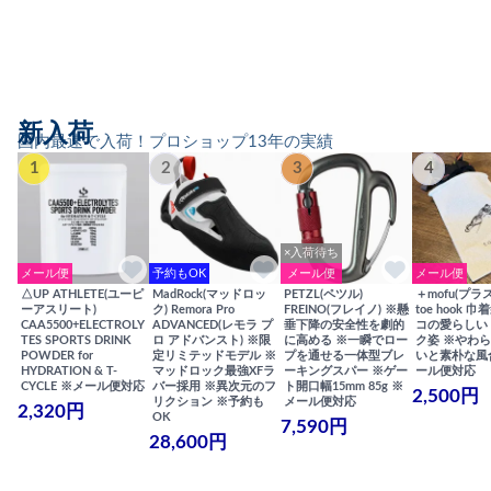
新入荷
国内最速で入荷！プロショップ13年の実績
1
2
3
4
×入荷待ち
メール便
予約もOK
メール便
メール便
△UP ATHLETE(ユーピ
MadRock(マッドロッ
PETZL(ペツル)
＋mofu(プラ
ーアスリート)
ク) Remora Pro
FREINO(フレイノ) ※懸
toe hook 
CAA5500+ELECTROLY
ADVANCED(レモラ プ
垂下降の安全性を劇的
コの愛らしい
TES SPORTS DRINK
ロ アドバンスト) ※限
に高める ※一瞬でロー
ク姿 ※やわ
POWDER for
定リミテッドモデル ※
プを通せる一体型ブレ
いと素朴な風
HYDRATION & T-
マッドロック最強XFラ
ーキングスパー ※ゲー
ール便対応
CYCLE ※メール便対応
バー採用 ※異次元のフ
ト開口幅15mm 85g ※
2,500円
リクション ※予約も
メール便対応
2,320円
OK
7,590円
28,600円