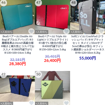
46
47
48
×入荷待ち
×入荷待ち
×入荷待ち
Beal(ベアール) Double Air
Beal(ベアール) Triple Air
Soill(ソイル) CrashPad (クラ
Bag(ダブルエアバッグ) ※3
Light(トリプルエアライト)
ッシュパッド) ※サブマット
層構造厚み14cmの高級仕様
※1枚で1.5枚分の安心感
セット ※メイン10cmサブ
※軽さと耐久性とコスパでお
※4000円値下がり
5cmの厚みが安心 ※フィッ
ススメ ※3800円値下がり
※150×100×12cm 5.6kg
ト感抜群ショルダーハーネス
※130×100×14cm 5.8kg
※98×120×10cm 8.2kg
30,401円
55,000円
32,181円
26,400円
28,380円
49
50
×入荷待ち
×入荷待ち