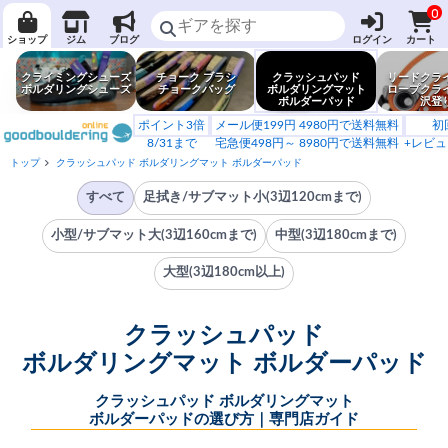
0
ショップ
ジム
ブログ
ログイン
カート
クライミングシューズ
チョーク ブラシ
クラッシュパッド
リードクラ
ボルダリングシューズ
チョークバッグ
ボルダリングマット
ロープクラ
ボルダーパッド
沢登
ポイント3倍
メール便199円 4980円で送料無料
初
8/31まで
宅急便498円～ 8980円で送料無料
+レビュ
トップ
クラッシュパッド ボルダリングマット ボルダーパッド
すべて
足拭き/サブマット小(3辺120cmまで)
小型/サブマット大(3辺160cmまで)
中型(3辺180cmまで)
大型(3辺180cm以上)
クラッシュパッド
ボルダリングマット ボルダーパッド
クラッシュパッド ボルダリングマット
ボルダーパッドの選び方｜専門店ガイド