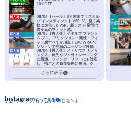
☆お知らせ
10%OFF
08/06【セール】8月末まで！スカル
新入荷
パ インスティンクト VSR LV。軽く柔
軟に進化したVSR。新ラスト(足型)で
異次元のフィット感。
08/05【再入荷】イボルブ ファント
再入荷
ム プロ。フリクション・剛性・フィ
ット感すべてが頂点！EVOWRAPテ
ンションで究極のエッジング性能を
08/04【再入荷】メトリウス ナノリ
再入荷
実現。進化系ラバーEvo-74はTRAX
ングス。旅先やジム外トレーニング
を凌駕する粘着力で極小ホールドに
に最適。フィンガーリフトにも対応
安心感。
し、指ごとの負荷管理に最適。クラ
イマーの指を本気で鍛えるギア。
さらに表示
Instagram
すべて見る
ジム/ショップ/カフェから毎日発信中！