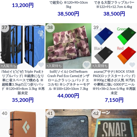
で超安心 ※120×90×10cm
できる大型フラップカバー
13,200円
5kg
※122×91×12.7cm 6.4kg
38,500円
38,500円
37
38
39
×入荷待ち
×入荷待ち
×入荷待ち
i'bbz(イビビゼ) Triple Pad(ト
Soill(ソイル) OnTheRoam
asana(アサナ) ROCK STAR
リプルパッド) ※細身になり
Crash Pad Eco Camo(オンザ
PAD(ロックスタートパッド)
車に省スペースで積める ※
ロームクラッシュパッド エ
※900gと軽さが人気 ※汚れ
超軽量3.5kgの三つ折りパッ
コカモ) ※シグネチャーモデ
や摩耗に強い1000デニール
ド ※120×85×8cm 3.5kg ※再
ル ※100×120×10cm 7.3kg
※91×58×2.5cm 0.9kg ※再販
販未定
未定
44,000円
35,200円
7,150円
40
41
42