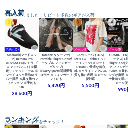
再入荷
お待たせしました！リピート多数のギアが入荷
1
2
3
4
予約もOK
メール便
メール便
MadRock(マッドロッ
tataanz(タターンツ)
CXM(シーバイエム)
GUARD-TE
ク) Remora Pro
Portable Finger Grip(ポ
MOTTO T-shirt(モット
ックス) Cli
ADVANCED(レモラ プ
ータブル フィンガー
ー Tシャツ) ※コット
FingerTap
ロ アドバンスト) ※限
グリップ)
ン100%で最適な着心
グ フィンガー
定リミテッドモデル ※
※JazzySport×関川愛音
地 ※クライミングの本
19mm ※登
マッドロック最強XFラ
コラボ ※フィンガーリ
質を胸に表現 ※メール
ングが復活 
バー採用 ※異次元のフ
フトにも
便対応
士接着で肌に
リクション ※予約も
メール便
6,820円
5,500円
OK
990
28,600円
ランキング
人気上昇中のギアをチェック！