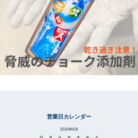
営業日カレンダー
2026年8月
日
月
火
水
木
金
土