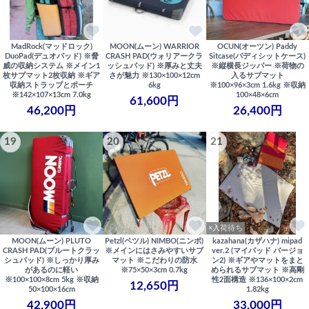
MadRock(マッドロック)
MOON(ムーン) WARRIOR
OCUN(オーツン) Paddy
DuoPad(デュオパッド) ※脅
CRASH PAD(ウォリアークラ
Sitcase(パディシットケース)
威の収納システム ※メイン1
ッシュパッド) ※厚みと丈夫
※縦横長ジッパー ※荷物の
枚サブマット2枚収納 ※ギア
さが魅力 ※130×100×12cm
入るサブマット
収納ストラップとポーチ
6kg
※100×96×3cm 1.6kg ※収納
※142×107×13cm 7.0kg
100×48×6cm
61,600円
46,200円
26,400円
19
20
21
×入荷待ち
MOON(ムーン) PLUTO
Petzl(ペツル) NIMBO(ニンボ)
kazahana(カザハナ) mipad
CRASH PAD(プルートクラッ
※メインにはさみやすいサブ
ver.2 (マイパッド バージョ
シュパッド) ※しっかり厚み
マット ※こだわりの防水
ン2) ※ギアやマットをまと
があるのに軽い
※75×50×3cm 0.7kg
められるサブマット ※高剛
※100×100×8cm 5kg ※収納
性2面構造 ※136×100×2cm
12,650円
50×100×16cm
1.82kg
42,900円
33,000円