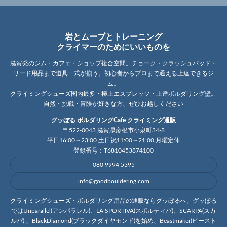
岩とムーブとトレーニング
クライマーのためにいいものを
滋賀発のジム・カフェ・ショップ複合空間。チョーク・クラッシュパッド・
リード用品まで道具一式が揃う。初心者からプロまで通える上達できるジ
ム。
クライミングシューズ国内最多・極上エスプレッソ・上達ボルダリング壁。
自然・挑戦・冒険が好きな方、ぜひお越しください
グッぼる ボルダリングCafe クライミング通販
〒522-0043 滋賀県彦根市小泉町34-8
平日16:00～23:00 土日祝11:00～21:00 月曜定休
登録番号：T6810453874100
080 9994 5395
info@goodbouldering.com
クライミングシューズ・ボルダリング用品の通販ならグッぼるへ。グッぼる
ではUnparallel(アンパラレル)、LA SPORTIVA(スポルティバ)、SCARPA(スカ
ルパ) 、BlackDiamond(ブラックダイヤモンド)を始め、Beastmaker(ビースト