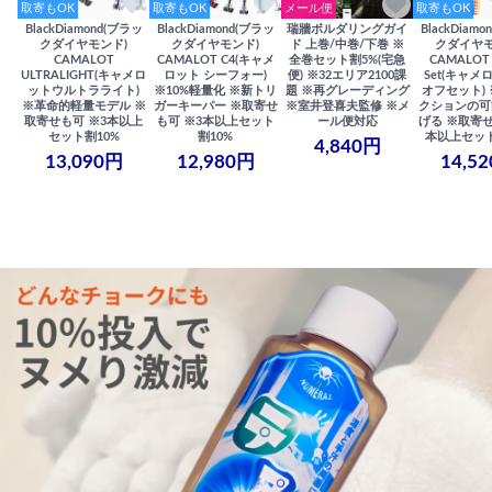
取寄もOK
取寄もOK
メール便
取寄もOK
BlackDiamond(ブラッ
BlackDiamond(ブラッ
瑞牆ボルダリングガイ
BlackDiam
クダイヤモンド)
クダイヤモンド)
ド 上巻/中巻/下巻 ※
クダイヤモ
CAMALOT
CAMALOT C4(キャメ
全巻セット割5%(宅急
CAMALOT 
ULTRALIGHT(キャメロ
ロット シーフォー)
便) ※32エリア2100課
Set(キャメロ
ットウルトラライト)
※10%軽量化 ※新トリ
題 ※再グレーディング
オフセット)
※革命的軽量モデル ※
ガーキーパー ※取寄せ
※室井登喜夫監修 ※メ
クションの可
取寄せも可 ※3本以上
も可 ※3本以上セット
ール便対応
げる ※取寄せ
セット割10%
割10%
本以上セット
4,840円
13,090円
12,980円
14,5