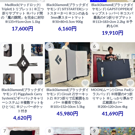
MadRock(マッドロック)
BlackDiamond(ブラックダイ
BlackDiamond(ブラックダイ
Triplet(トリプレット) ※三つ
ヤモンド) SITSTARTER(シッ
ヤモンド) GAPSTOPPER(ギ
折りサブマット ※パッド間
トスターター) ※コシのある
ャップストッパー) ※コスパ
の「魔の隙間」を完全に封印
5mm厚スタートマット
最高の4つ折りサブマット
※135×91cm×2cm 1.1kg
※50×80×0.5cm 900g
※113×183×2cm 2.2kg ※予
約もOK
17,600円
6,160円
19,910円
4
5
6
BlackDiamond(ブラックダイ
BlackDiamond(ブラックダイ
MOON(ムーン) Cirrus Pad(シ
ヤモンド) Piggyback Carry
ヤモンド) Circuit Z(サーキッ
ラスパッド) ※待望の4つ折
System(ピギーバックキャリ
トZ) ※3つ折りで広範囲をカ
りマット ※しっかり厚みで
ーシステム) ※複数マットを
バー ※横長で安心
広範囲カバー
ひとつに ※ジッパーポケッ
※101×152×10cm 5.5kg
※200×120×2cm 4kg
ト付き
45,980円
41,690円
4,620円
7
8
9