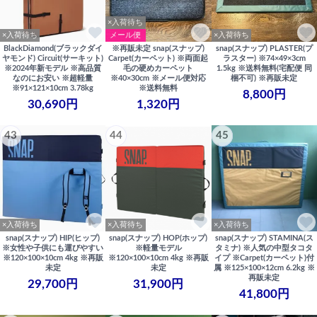
×入荷待ち
×入荷待ち
メール便
×入荷待ち
BlackDiamond(ブラックダイ
※再販未定 snap(スナップ)
snap(スナップ) PLASTER(プ
ヤモンド) Circuit(サーキット)
Carpet(カーペット) ※両面起
ラスター) ※74×49×3cm
※2024年新モデル ※高品質
毛の硬めカーペット
1.5kg ※送料無料(宅配便 同
なのにお安い ※超軽量
※40×30cm ※メール便対応
梱不可) ※再販未定
※91×121×10cm 3.78kg
※送料無料
8,800円
30,690円
1,320円
43
44
45
×入荷待ち
×入荷待ち
×入荷待ち
snap(スナップ) HIP(ヒップ)
snap(スナップ) HOP(ホップ)
snap(スナップ) STAMINA(ス
※女性や子供にも運びやすい
※軽量モデル
タミナ) ※人気の中型タコタ
※120×100×10cm 4kg ※再販
※120×100×10cm 4kg ※再販
イプ ※Carpet(カーペット)付
未定
未定
属 ※125×100×12cm 6.2kg ※
再販未定
29,700円
31,900円
41,800円