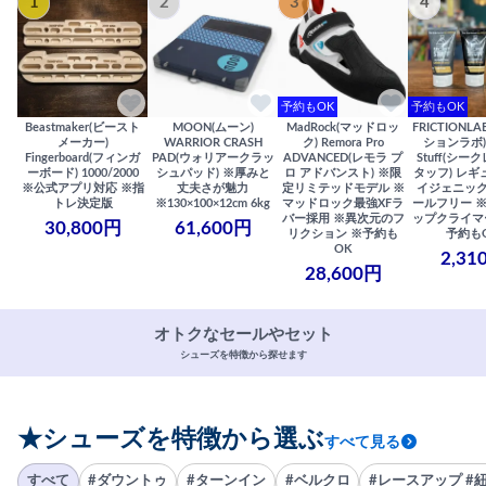
1
2
3
4
予約もOK
予約もOK
Beastmaker(ビースト
MOON(ムーン)
MadRock(マッドロッ
FRICTIONL
メーカー)
WARRIOR CRASH
ク) Remora Pro
ションラボ) S
Fingerboard(フィンガ
PAD(ウォリアークラッ
ADVANCED(レモラ プ
Stuff(シー
ーボード) 1000/2000
シュパッド) ※厚みと
ロ アドバンスト) ※限
タッフ) レギ
※公式アプリ対応 ※指
丈夫さが魅力
定リミテッドモデル ※
イジェニック
トレ決定版
※130×100×12cm 6kg
マッドロック最強XFラ
ールフリー 
バー採用 ※異次元のフ
ップクライマ
30,800円
61,600円
リクション ※予約も
予約も
OK
2,31
28,600円
オトクなセールやセット
シューズを特徴から探せます
★シューズを特徴から選ぶ
すべて見る
すべて
#ダウントゥ
#ターンイン
#ベルクロ
#レースアップ #