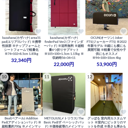
kazahana(カザハナ) area51
kazahana(カザハナ)
OCUN(オーツン) Joker
pad(エリア51パッド) ※携帯
finderPad Ver2 (ファインダ
FTS(ジョーカー FTS) ※2022
性抜群 ※チップフォームと
ーパッド) ※送料無料 ※超軽
年新モデル ※縦にも横にも
シートフォームで軽量化
量6つ折りサブマット
展開可能 ※軽量で女性や子
※74×102×8.5cm 1.85kg
※105×100×1.5cm 1.15kg ※
供にもオススメ
収納時56×34×11
※94×100×10cm 4kg
32,340円
22,000円
53,900円
10
11
12
Beal(ベアール) Addition
METOLIUS(メトリウス) The
グッぼる 室内用カスタムマ
Pad(アディションパッド) ※
Basic Pad(ザ ベーシックパッ
ット ※室内にピッタリのマ
超軽量約700g ※メインマッ
ド) ※価格破壊のメインマッ
ットを作成 ※長さも厚みも