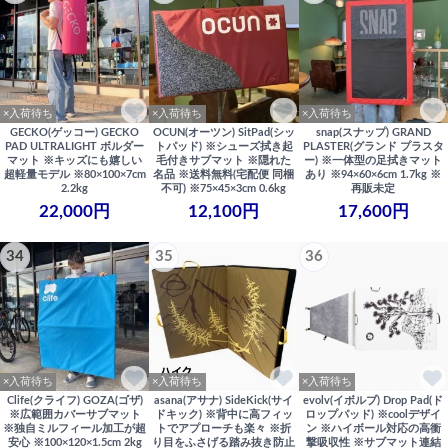
×入荷待ち
×入荷待ち
×入荷待ち
GECKO(ゲッコー) GECKO
OCUN(オーツン) SitPad(シッ
snap(スナップ) GRAND
PAD ULTRALIGHT ボルダー
トパッド) ※シューズ拭き起
PLASTER(グランド プラスタ
マット ※キッズにも嬉しい
毛付きサブマット ※隠れた
ー) ※一体型の足拭きマット
超軽量モデル ※80×100×7cm
名品 ※送料無料(宅配便 同梱
あり ※94×60×6cm 1.7kg ※
2.2kg
不可) ※75×45×3cm 0.6kg
再販未定
22,000円
12,100円
17,600円
34
35
36
×入荷待ち
×入荷待ち
×入荷待ち
Clife(クライフ) GOZA(ゴザ)
asana(アサナ) SideKick(サイ
evolv(イボルブ) Drop Pad(ド
※広範囲カバーサブマット
ドキック) ※背中に高フィッ
ロップパッド) ※coolデザイ
※独自ミルフィール加工が超
トでアプローチも楽々 ※折
ン ※ハイボール対応の高衝
安心 ※100×120×1.5cm 2kg
り目をふさげる踏み抜き防止
撃吸収性 ※サブマット連結