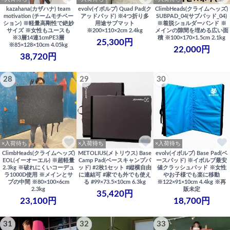
kazahana(カザハナ) team
evolv(イボルブ) Quad Pad(ク
ClimbHeads(クライムヘッズ)
motivation (チームモチベー
アッドパッド) ※4つ折り多
SUBPAD_04(サブパッド_04)
ション) ※軽量高剛性で絶妙
用途サブマット
※着脱ショルダーバンド ※
サイズ ※女性もユースも
※200×110×2cm 2.4kg
メインの隙間を埋める広い面
※3層14連1cmPE3層
積 ※100×170×1.5cm 2.1kg
25,300円
※85×128×10cm 4.05kg
22,000円
38,720円
28
29
30
×入荷待ち
×入荷待ち
×入荷待ち
ClimbHeads(クライムヘッズ)
METOLIUS(メトリウス) Base
evolv(イボルブ) Base Pad(ベ
EOL(イーオーエル) ※超軽量
Camp Pad(ベースキャンプパ
ースパッド) ※イボルブ最安
2.3kg ※破れにくいコーデュ
ッド) #2枚1セット #縦横自由
値クラッシュパッド ※女性
ラ1000D使用 ※メインとサ
に連結可 #家でも外でも使え
やお子様でも楽に移動
ブの中間 ※80×100×6cm
る #99×73.5×10cm 6.3kg
※122×91×10cm 4.4kg ※再
2.3kg
販未定
35,420円
23,100円
18,700円
31
32
33