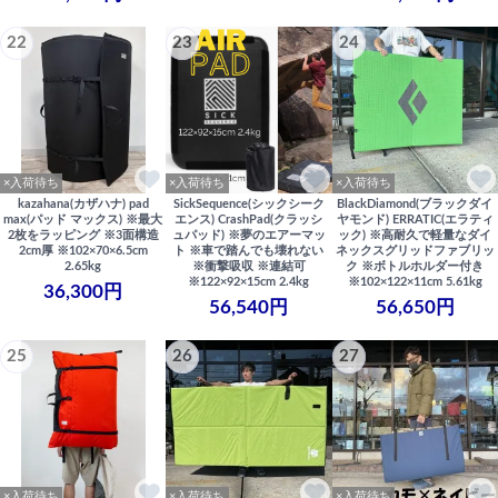
22
23
24
×入荷待ち
×入荷待ち
×入荷待ち
kazahana(カザハナ) pad
SickSequence(シックシーク
BlackDiamond(ブラックダイ
max(パッド マックス) ※最大
エンス) CrashPad(クラッシ
ヤモンド) ERRATIC(エラティ
2枚をラッピング ※3面構造
ュパッド) ※夢のエアーマッ
ック) ※高耐久で軽量なダイ
2cm厚 ※102×70×6.5cm
ト ※車で踏んでも壊れない
ネックスグリッドファブリッ
2.65kg
※衝撃吸収 ※連結可
ク ※ボトルホルダー付き
※122×92×15cm 2.4kg
※102×122×11cm 5.61kg
36,300円
56,540円
56,650円
25
26
27
×入荷待ち
×入荷待ち
×入荷待ち