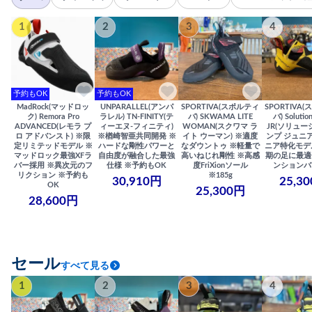
1
2
3
4
予約もOK
予約もOK
MadRock(マッドロッ
UNPARALLEL(アンパ
SPORTIVA(スポルティ
SPORTIVA
ク) Remora Pro
ラレル) TN-FINITY(テ
バ) SKWAMA LITE
バ) Solutio
ADVANCED(レモラ プ
ィーエヌ-フィニティ)
WOMAN(スクワマ ラ
JR(ソリュー
ロ アドバンスト) ※限
※楢崎智亜共同開発 ※
イト ウーマン) ※適度
ンプ ジュニア
定リミテッドモデル ※
ハードな剛性パワーと
なダウントゥ ※軽量で
ニア特化モデ
マッドロック最強XFラ
自由度が融合した最強
高いねじれ剛性 ※高感
期の足に最適
バー採用 ※異次元のフ
仕様 ※予約もOK
度FriXionソール
ンションバ
リクション ※予約も
※185g
30,910円
25,3
OK
25,300円
28,600円
セール
すべて見る
1
2
3
4