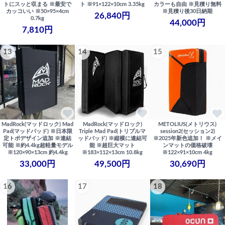
トにスッと収まる ※最安で
ト ※91×122×10cm 3.35kg
カラーも自由 ※見積り無料
カッコいい ※50×95×4cm
※見積り後30日納期
26,840円
0.7kg
44,000円
7,810円
13
14
15
MadRock(マッドロック) Mad
MadRock(マッドロック)
METOLIUS(メトリウス)
Pad(マッドパッド) ※日本限
Triple Mad Pad(トリプルマ
session2(セッション2)
定トポデザイン追加 ※連結
ッドパッド) ※縦横に連結可
※2025年新色追加！ ※メイ
可能 ※約4.4kg超軽量モデル
能 ※超巨大マット
ンマットの価格破壊
※120×90×13cm 約4.4kg
※183×112×13cm 10.8kg
※122×91×10cm 4kg
33,000円
49,500円
30,690円
16
17
18