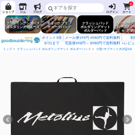
0
ショップ
ジム
ブログ
ログイン
カート
クライミングシューズ
チョーク ブラシ
クラッシュパッド
リードクラ
ボルダリングシューズ
チョークバッグ
ボルダリングマット
ロープクラ
ボルダーパッド
沢登
ポイント3倍
メール便199円 4980円で送料無料
初
8/31まで
宅急便498円～ 8980円で送料無料
+レビュ
トップ
クラッシュパッド ボルダリングマット ボルダーパッド
小型/サブマット大(3辺160c