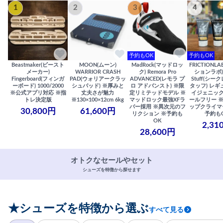
1
2
3
4
予約もOK
予約もOK
Beastmaker(ビースト
MOON(ムーン)
MadRock(マッドロッ
FRICTIONL
メーカー)
WARRIOR CRASH
ク) Remora Pro
ションラボ) S
Fingerboard(フィンガ
PAD(ウォリアークラッ
ADVANCED(レモラ プ
Stuff(シー
ーボード) 1000/2000
シュパッド) ※厚みと
ロ アドバンスト) ※限
タッフ) レギ
※公式アプリ対応 ※指
丈夫さが魅力
定リミテッドモデル ※
イジェニック
トレ決定版
※130×100×12cm 6kg
マッドロック最強XFラ
ールフリー 
バー採用 ※異次元のフ
ップクライマ
30,800円
61,600円
リクション ※予約も
予約も
OK
2,31
28,600円
オトクなセールやセット
シューズを特徴から探せます
★シューズを特徴から選ぶ
すべて見る