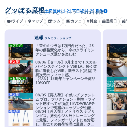
グッぼる彦根
土日連休11-21 平日祝16-23 月休
ボルダリングジムとカフェとショップ｜2013年創業
ライブ
マップ
ジム
カフェ
料金
営業日
速報
ジム カフェ ショップ
☆ブログ
「昔のミウラは1万円台だった」25
年の価格変化から、今のクライミン
グシューズ選びを楽しむ
新入荷
08/06【セール】8月末まで！スカル
パ インスティンクト VSR LV。軽く柔
軟に進化したVSR。新ラスト(足型)で
異次元のフィット感。
☆お知らせ
【ジム】13周年キャンペーン全商品
10%OFF
再入荷
08/05【再入荷】イボルブ ファント
ム プロ。フリクション・剛性・フィ
ット感すべてが頂点！EVOWRAPテ
ンションで究極のエッジング性能を
再入荷
08/04【再入荷】メトリウス ナノリ
実現。進化系ラバーEvo-74はTRAX
ングス。旅先やジム外トレーニング
を凌駕する粘着力で極小ホールドに
に最適。フィンガーリフトにも対応
安心感。
し、指ごとの負荷管理に最適。クラ