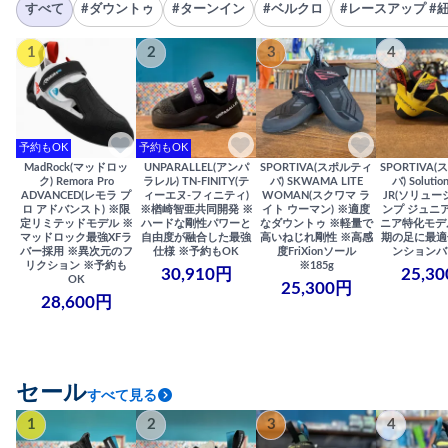
すべて
#ダウントゥ
#ターンイン
#ベルクロ
#レースアップ #
1
2
3
4
予約もOK
予約もOK
MadRock(マッドロッ
UNPARALLEL(アンパ
SPORTIVA(スポルティ
SPORTIVA
ク) Remora Pro
ラレル) TN-FINITY(テ
バ) SKWAMA LITE
バ) Solutio
ADVANCED(レモラ プ
ィーエヌ-フィニティ)
WOMAN(スクワマ ラ
JR(ソリュー
ロ アドバンスト) ※限
※楢崎智亜共同開発 ※
イト ウーマン) ※適度
ンプ ジュニア
定リミテッドモデル ※
ハードな剛性パワーと
なダウントゥ ※軽量で
ニア特化モデ
マッドロック最強XFラ
自由度が融合した最強
高いねじれ剛性 ※高感
期の足に最適
バー採用 ※異次元のフ
仕様 ※予約もOK
度FriXionソール
ンションバ
リクション ※予約も
※185g
30,910円
25,3
OK
25,300円
28,600円
セール
すべて見る
1
2
3
4