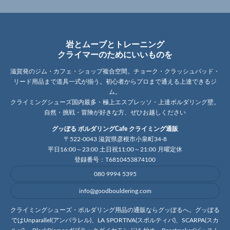
岩とムーブとトレーニング
クライマーのためにいいものを
滋賀発のジム・カフェ・ショップ複合空間。チョーク・クラッシュパッド・
リード用品まで道具一式が揃う。初心者からプロまで通える上達できるジ
ム。
クライミングシューズ国内最多・極上エスプレッソ・上達ボルダリング壁。
自然・挑戦・冒険が好きな方、ぜひお越しください
グッぼる ボルダリングCafe クライミング通販
〒522-0043 滋賀県彦根市小泉町34-8
平日16:00～23:00 土日祝11:00～21:00 月曜定休
登録番号：T6810453874100
080 9994 5395
info@goodbouldering.com
クライミングシューズ・ボルダリング用品の通販ならグッぼるへ。グッぼる
ではUnparallel(アンパラレル)、LA SPORTIVA(スポルティバ)、SCARPA(スカ