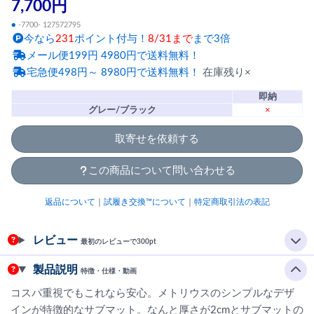
7,700円
●
-7700- 127572795
今なら
231
ポイント付与！
8/31まで
まで3倍
メール便199円 4980円で送料無料！
宅急便498円～ 8980円で送料無料！
在庫残り×
即納
グレー/ブラック
×
取寄せを依頼する
この商品について問い合わせる
返品について
｜
試履き交換™について
｜
特定商取引法の表記
レビュー
最初のレビューで300pt
製品説明
特徴・仕様・動画
コスパ重視でもこれなら安心。メトリウスのシンプルなデザ
インが特徴的なサブマット。なんと厚さが2cmとサブマットの