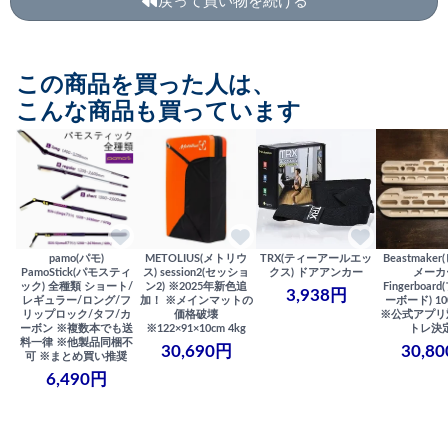
戻って買い物を続ける
この商品を買った人は、
こんな商品も買っています
pamo(パモ)
METOLIUS(メトリウ
TRX(ティーアールエッ
Beastmake
PamoStick(パモスティ
ス) session2(セッショ
クス) ドアアンカー
メーカ
ック) 全種類 ショート/
ン2) ※2025年新色追
Fingerboa
3,938円
レギュラー/ロング/フ
加！ ※メインマットの
ーボード) 100
リップロック/タフ/カ
価格破壊
※公式アプリ
ーボン ※複数本でも送
※122×91×10cm 4kg
トレ決
料一律 ※他製品同梱不
30,690円
30,8
可 ※まとめ買い推奨
6,490円