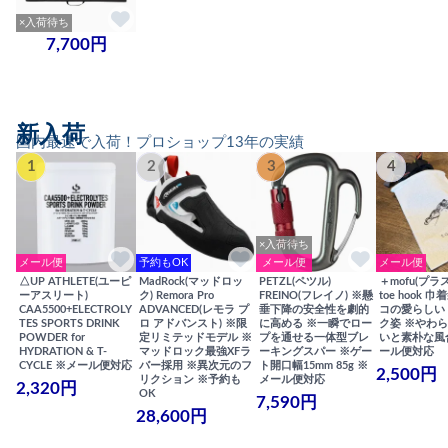
×入荷待ち
7,700円
新入荷
国内最速で入荷！プロショップ13年の実績
1
2
3
4
×入荷待ち
メール便
予約もOK
メール便
メール便
△UP ATHLETE(ユーピ
MadRock(マッドロッ
PETZL(ペツル)
＋mofu(プラ
ーアスリート)
ク) Remora Pro
FREINO(フレイノ) ※懸
toe hook 
CAA5500+ELECTROLY
ADVANCED(レモラ プ
垂下降の安全性を劇的
コの愛らしい
TES SPORTS DRINK
ロ アドバンスト) ※限
に高める ※一瞬でロー
ク姿 ※やわ
POWDER for
定リミテッドモデル ※
プを通せる一体型ブレ
いと素朴な風
HYDRATION & T-
マッドロック最強XFラ
ーキングスパー ※ゲー
ール便対応
CYCLE ※メール便対応
バー採用 ※異次元のフ
ト開口幅15mm 85g ※
2,500円
リクション ※予約も
メール便対応
2,320円
OK
7,590円
28,600円