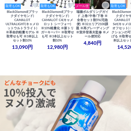
取寄もOK
取寄もOK
メール便
取寄もOK
BlackDiamond(ブラッ
BlackDiamond(ブラッ
瑞牆ボルダリングガイ
BlackDiam
クダイヤモンド)
クダイヤモンド)
ド 上巻/中巻/下巻 ※
クダイヤモ
CAMALOT
CAMALOT C4(キャメ
全巻セット割5%(宅急
CAMALOT 
ULTRALIGHT(キャメロ
ロット シーフォー)
便) ※32エリア2100課
Set(キャメロ
ットウルトラライト)
※10%軽量化 ※新トリ
題 ※再グレーディング
オフセット)
※革命的軽量モデル ※
ガーキーパー ※取寄せ
※室井登喜夫監修 ※メ
クションの可
取寄せも可 ※3本以上
も可 ※3本以上セット
ール便対応
げる ※取寄せ
セット割10%
割10%
本以上セット
4,840円
13,090円
12,980円
14,5