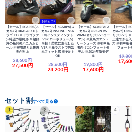
予約もOK
【セール】SCARPA(ス
【セール】SCARPA(ス
【セール】SCARPA(ス
【セール】SC
カルパ) DRAGO XT(ド
カルパ) INSTINCT VSR
カルパ) ORIGIN VS
カルパ) ORIG
ラゴ XT) ※ドラゴファ
LV(インスティンクト
WMN(オリジンVSウー
リジンVS) 
ン待望の最終形 ※超好
VSR ローボリューム)
マン) ※最高のエント
上達できる入
評の新開発ハニカムヒ
※軽く柔軟に進化した
リーシューズ ※初中級
ズ ※初中級
ール ※密着度と足裏感
VSR ※新ラストで異次
者向けコンフォートモ
フォート
覚が向上
元フィット感 ※予約も
デル ※2024年新モデ
19,8
OK
ル
28,600円
17,6
28,600円
19,800円
27,500円
24,200円
17,600円
セット割
すべて見る
1
2
3
4