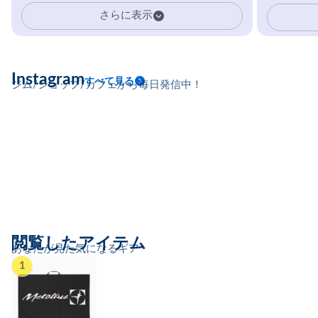
イマーの指を本気で鍛えるギア。
さらに表示
Instagram
すべて見る
ジム/ショップ/カフェから毎日発信中！
閲覧したアイテム
あなたが見た気になるギア
1