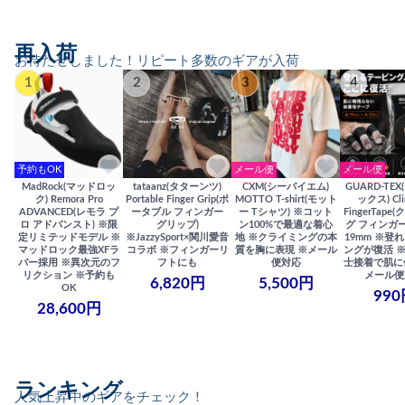
再入荷
お待たせしました！リピート多数のギアが入荷
1
2
3
4
予約もOK
メール便
メール便
MadRock(マッドロッ
tataanz(タターンツ)
CXM(シーバイエム)
GUARD-TE
ク) Remora Pro
Portable Finger Grip(ポ
MOTTO T-shirt(モット
ックス) Cli
ADVANCED(レモラ プ
ータブル フィンガー
ー Tシャツ) ※コット
FingerTap
ロ アドバンスト) ※限
グリップ)
ン100%で最適な着心
グ フィンガー
定リミテッドモデル ※
※JazzySport×関川愛音
地 ※クライミングの本
19mm ※登
マッドロック最強XFラ
コラボ ※フィンガーリ
質を胸に表現 ※メール
ングが復活 
バー採用 ※異次元のフ
フトにも
便対応
士接着で肌に
リクション ※予約も
メール便
6,820円
5,500円
OK
990
28,600円
ランキング
人気上昇中のギアをチェック！