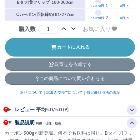
Bタフ(黄フリップ) 180-300cm
1
×
12,870円
0円
Cカーボン(回転締め) 81-277cm
2
×
16,390円
0円
お気に入り
購入数
カートに入れる
取寄せを依頼する
この商品について問い合わせる
返品について
｜
試履き交換™について
｜
特定商取引法の表記
レビュー
平均
5.0
/5.0 (9)
製品説明
特徴・仕様・動画
カーボン500gが新登場。何本でも送料は同じ。Bタイプ(フリ