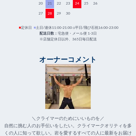
20
21
22
23
24
25
26
27
28
29
30
■
定休日
■
土日/連休11:00-21:00 □平日/飛び石祝16:00-23:00
配送日数：
宅急便・メール便 1-3日
※店舗定休日以外、365日毎日配送
オーナーコメント
＼クライマーのためにいいものを／
自然に挑む人のお手伝いをしたい。クライマークオリティを多
くの人に知って欲しい。岩を愛するすべての人に最新をお届け