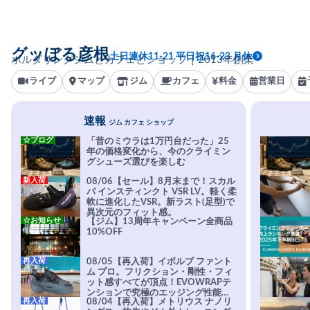
グッぼる彦根
土日連休11-21 平日祝16-23 月休
ボルダリングジムとカフェとショップ｜2013年創業
ライブ
マップ
ジム
カフェ
料金
営業日
速報
ジム カフェ ショップ
☆ブログ
「昔のミウラは1万円台だった」25
年の価格変化から、今のクライミン
グシューズ選びを楽しむ
新入荷
08/06【セール】8月末まで！スカル
パ インスティンクト VSR LV。軽く柔
軟に進化したVSR。新ラスト(足型)で
異次元のフィット感。
☆お知らせ
【ジム】13周年キャンペーン全商品
10%OFF
再入荷
08/05【再入荷】イボルブ ファント
ム プロ。フリクション・剛性・フィ
ット感すべてが頂点！EVOWRAPテ
ンションで究極のエッジング性能を
再入荷
08/04【再入荷】メトリウス ナノリ
実現。進化系ラバーEvo-74はTRAX