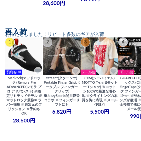
28,600円
再入荷
お待たせしました！リピート多数のギアが入荷
1
2
3
4
予約もOK
メール便
メール便
MadRock(マッドロッ
tataanz(タターンツ)
CXM(シーバイエム)
GUARD-TE
ク) Remora Pro
Portable Finger Grip(ポ
MOTTO T-shirt(モット
ックス) Cli
ADVANCED(レモラ プ
ータブル フィンガー
ー Tシャツ) ※コット
FingerTap
ロ アドバンスト) ※限
グリップ)
ン100%で最適な着心
グ フィンガー
定リミテッドモデル ※
※JazzySport×関川愛音
地 ※クライミングの本
19mm ※登
マッドロック最強XFラ
コラボ ※フィンガーリ
質を胸に表現 ※メール
ングが復活 
バー採用 ※異次元のフ
フトにも
便対応
士接着で肌に
リクション ※予約も
メール便
6,820円
5,500円
OK
990
28,600円