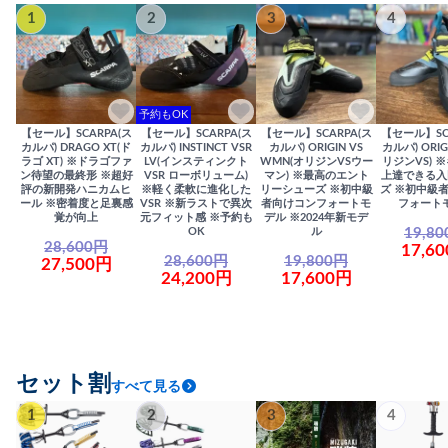
1
2
3
4
予約もOK
【セール】SCARPA(ス
【セール】SCARPA(ス
【セール】SCARPA(ス
【セール】SC
カルパ) DRAGO XT(ド
カルパ) INSTINCT VSR
カルパ) ORIGIN VS
カルパ) ORIG
ラゴ XT) ※ドラゴファ
LV(インスティンクト
WMN(オリジンVSウー
リジンVS) 
ン待望の最終形 ※超好
VSR ローボリューム)
マン) ※最高のエント
上達できる入
評の新開発ハニカムヒ
※軽く柔軟に進化した
リーシューズ ※初中級
ズ ※初中級
ール ※密着度と足裏感
VSR ※新ラストで異次
者向けコンフォートモ
フォート
覚が向上
元フィット感 ※予約も
デル ※2024年新モデ
19,8
OK
ル
28,600円
17,6
28,600円
19,800円
27,500円
24,200円
17,600円
セット割
すべて見る
1
2
3
4