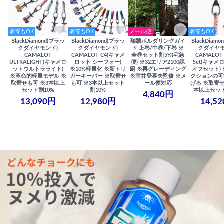
取寄もOK
取寄もOK
メール便
取寄もOK
BlackDiamond(ブラッ
BlackDiamond(ブラッ
瑞牆ボルダリングガイ
BlackDiam
クダイヤモンド)
クダイヤモンド)
ド 上巻/中巻/下巻 ※
クダイヤモ
CAMALOT
CAMALOT C4(キャメ
全巻セット割5%(宅急
CAMALOT 
ULTRALIGHT(キャメロ
ロット シーフォー)
便) ※32エリア2100課
Set(キャメロ
ットウルトラライト)
※10%軽量化 ※新トリ
題 ※再グレーディング
オフセット)
※革命的軽量モデル ※
ガーキーパー ※取寄せ
※室井登喜夫監修 ※メ
クションの可
取寄せも可 ※3本以上
も可 ※3本以上セット
ール便対応
げる ※取寄せ
セット割10%
割10%
本以上セット
4,840円
13,090円
12,980円
14,5