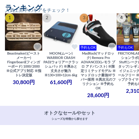
ランキング
人気上昇中のギアをチェック！
1
2
3
4
予約もOK
予約もOK
Beastmaker(ビースト
MOON(ムーン)
MadRock(マッドロッ
FRICTIONL
メーカー)
WARRIOR CRASH
ク) Remora Pro
ションラボ) S
Fingerboard(フィンガ
PAD(ウォリアークラッ
ADVANCED(レモラ プ
Stuff(シー
ーボード) 1000/2000
シュパッド) ※厚みと
ロ アドバンスト) ※限
タッフ) レギ
※公式アプリ対応 ※指
丈夫さが魅力
定リミテッドモデル ※
イジェニック
トレ決定版
※130×100×12cm 6kg
マッドロック最強XFラ
ールフリー 
バー採用 ※異次元のフ
ップクライマ
30,800円
61,600円
リクション ※予約も
予約も
OK
2,31
28,600円
オトクなセールやセット
シューズを特徴から探せます