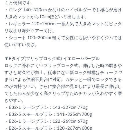
くと便利です。
・ロング 140~320cm かなりのハイボルダーでも核心が磨け
大きめマットから10cmほどハミ出します。
・レギュラー 120~260cm 一番人気で大きめマットにピッタ
リ収まり海外ツアー向け。
・ショート 100~200cm 軽くて女性にも扱いやすくジムでは
使いやすい長さ。
▼Bタイプ(フリップロック式) イエロー/パープル
ロックに外れにくいフリップロック式。伸ばした時の磨きや
すさと耐久性が向上。従来にない新ロック機構はチョークづ
まりによる伸縮不具合に対応。カチッと一瞬でロックできる
のが気持ちいい。さらに接合部の見直しにより最長に伸ばし
てもたわみが少なく高グリップなためチカラが入れやすく磨
きやすい。
・B32-L ラージブラシ：143~327cm 770g
・B32-S スモールブラシ：141~325cm 700g
・B26-L ラージブラシ：122~269cm 670g
・B26-S スモールブラシ：120~267cm 600g