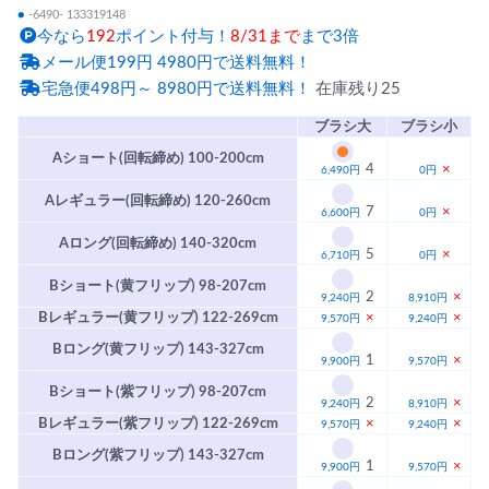
●
-6490- 133319148
今なら
192
ポイント付与！
8/31まで
まで3倍
メール便199円 4980円で送料無料！
宅急便498円～ 8980円で送料無料！
在庫残り25
ブラシ大
ブラシ小
Aショート(回転締め) 100-200cm
4
×
6,490円
0円
Aレギュラー(回転締め) 120-260cm
7
×
6,600円
0円
Aロング(回転締め) 140-320cm
5
×
6,710円
0円
Bショート(黄フリップ) 98-207cm
2
×
9,240円
8,910円
Bレギュラー(黄フリップ) 122-269cm
×
×
9,570円
9,240円
Bロング(黄フリップ) 143-327cm
1
×
9,900円
9,570円
Bショート(紫フリップ) 98-207cm
2
×
9,240円
8,910円
Bレギュラー(紫フリップ) 122-269cm
×
×
9,570円
9,240円
Bロング(紫フリップ) 143-327cm
1
×
9,900円
9,570円