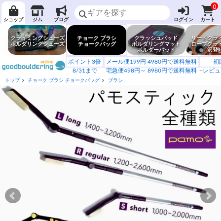
0
ショップ
ジム
ブログ
ログイン
カート
クライミングシューズ
チョーク ブラシ
クラッシュパッド
リードクラ
ボルダリングシューズ
チョークバッグ
ボルダリングマット
ロープクラ
ボルダーパッド
沢登
ポイント3倍
メール便199円 4980円で送料無料
初
8/31まで
宅急便498円～ 8980円で送料無料
+レビュ
トップ
チョーク ブラシ チョークバッグ
ブラシ