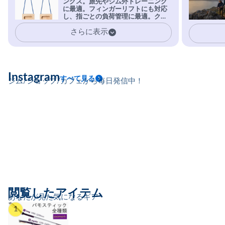
ングス。旅先やジム外トレーニング
を凌駕する粘着力で極小ホールドに
に最適。フィンガーリフトにも対応
安心感。
し、指ごとの負荷管理に最適。クラ
イマーの指を本気で鍛えるギア。
さらに表示
Instagram
すべて見る
ジム/ショップ/カフェから毎日発信中！
閲覧したアイテム
あなたが見た気になるギア
1