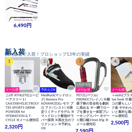
6,490円
新入荷
国内最速で入荷！プロショップ13年の実績
1
2
3
4
×入荷待ち
メール便
予約もOK
メール便
メール便
△UP ATHLETE(ユーピ
MadRock(マッドロッ
PETZL(ペツル)
＋mofu(プラ
ーアスリート)
ク) Remora Pro
FREINO(フレイノ) ※懸
toe hook 
CAA5500+ELECTROLY
ADVANCED(レモラ プ
垂下降の安全性を劇的
コの愛らしい
TES SPORTS DRINK
ロ アドバンスト) ※限
に高める ※一瞬でロー
ク姿 ※やわ
POWDER for
定リミテッドモデル ※
プを通せる一体型ブレ
いと素朴な風
HYDRATION & T-
マッドロック最強XFラ
ーキングスパー ※ゲー
ール便対応
CYCLE ※メール便対応
バー採用 ※異次元のフ
ト開口幅15mm 85g ※
2,500円
リクション ※予約も
メール便対応
2,320円
OK
7,590円