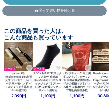
戻って買い物を続ける
この商品を買った人は、
こんな商品も買っています
メール便
メール便
pamo(パモ)
ROCK MASTER(ロック
パンダチョーク ※圧倒
Beastmake
Replacement Bursh(替
マスター) dralon
的コストパフォーマン
メーカ
えブラシ) スモール/ラ
RockSocks(ドラロンロ
ス ※国産食品添加物レ
Fingerboa
ージ ※パモハンド パ
ックソックス) プレー
ベルの炭酸マグネシウ
ーボード) 100
モスティック共通品 ※
ン4色 ※定番ソックス
ム使用 ※驚異のグリッ
※公式アプリ
メール便対応
※メール便対応
プ感と高評価多数
トレ決
2,090円
1,100円
1,100円
30,8