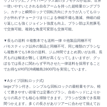
ップロック)にファイバーグラス製のタフモデルが追加。世界
一使いやすいとされる自在アームを持った超軽量ロングブラ
シ。カチッと瞬間ロックで回転方向にチカラが入ってもロッ
クが外れずチョークづまりによる伸縮不備も激減、伸縮の繰
り返しにも強くジョイント強度も向上。ブラシ部は天然豚毛
で交換可能。複雑な角度可変部も交換可能。
▼長もの送料 ※複数本でも送料一律 ※他製品同梱不可
パモスティック以外の製品と同梱不可。同じ種類のブラシな
ら複数本でも1本分の送料。ジム仲間でまとめ買いがお得。長
尺ものは輸送が難しく送料が高くなってしまいますが、グッ
ぼるでは長さに関わらず平均させた一律送料を採用すること
でお得な690円(沖縄離島2800円)を実現しています。
▼Aタイプ(回転ロック式)
largeブラシ付き。シンプルな回転ロックの最軽量モデル。軽
くて磨きやすい岩場では定番のブラシ。自在ヘッドによりか
なりの高さでも核心を掃除できます。ブラシが交換でき長期
間つかえます。多くの長さがありツアーに合わせて揃えてお