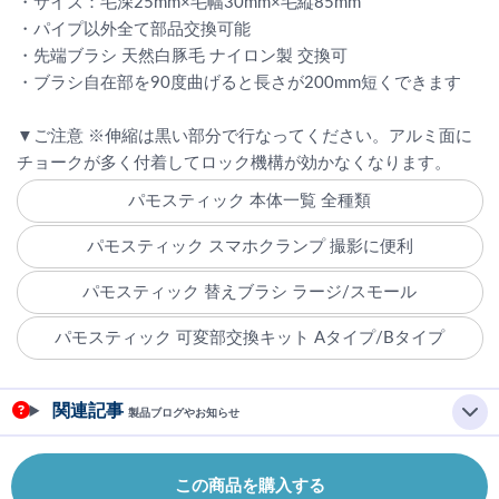
・サイズ：毛深25mm×毛幅30mm×毛縦85mm
・パイプ以外全て部品交換可能
・先端ブラシ 天然白豚毛 ナイロン製 交換可
・ブラシ自在部を90度曲げると長さが200mm短くできます
▼ご注意 ※伸縮は黒い部分で行なってください。アルミ面に
チョークが多く付着してロック機構が効かなくなります。
パモスティック 本体一覧 全種類
パモスティック スマホクランプ 撮影に便利
パモスティック 替えブラシ ラージ/スモール
パモスティック 可変部交換キット Aタイプ/Bタイプ
関連記事
製品ブログやお知らせ
この商品を購入する