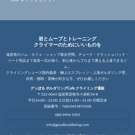
岩とムーブとトレーニング
クライマーのためにいいものを
滋賀発のジム・カフェ・ショップ複合空間。チョーク・クラッシュパッド・
リード用品まで道具一式が揃う。初心者からプロまで通える上達できるジ
ム。
クライミングシューズ国内最多・極上エスプレッソ・上達ボルダリング壁。
自然・挑戦・冒険が好きな方、ぜひお越しください
グッぼる ボルダリングCafe クライミング通販
〒522-0043 滋賀県彦根市小泉町34-8
平日16:00～23:00 土日祝11:00～21:00 月曜定休
登録番号：T6810453874100
080 9994 5395
info@goodbouldering.com