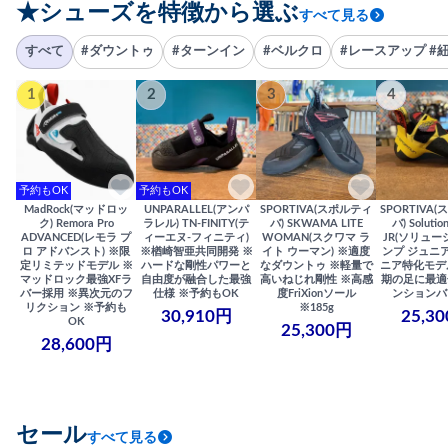
★シューズを特徴から選ぶ
すべて見る
すべて
#ダウントゥ
#ターンイン
#ベルクロ
#レースアップ #
1
2
3
4
予約もOK
予約もOK
MadRock(マッドロッ
UNPARALLEL(アンパ
SPORTIVA(スポルティ
SPORTIVA
ク) Remora Pro
ラレル) TN-FINITY(テ
バ) SKWAMA LITE
バ) Solutio
ADVANCED(レモラ プ
ィーエヌ-フィニティ)
WOMAN(スクワマ ラ
JR(ソリュー
ロ アドバンスト) ※限
※楢崎智亜共同開発 ※
イト ウーマン) ※適度
ンプ ジュニア
定リミテッドモデル ※
ハードな剛性パワーと
なダウントゥ ※軽量で
ニア特化モデ
マッドロック最強XFラ
自由度が融合した最強
高いねじれ剛性 ※高感
期の足に最適
バー採用 ※異次元のフ
仕様 ※予約もOK
度FriXionソール
ンションバ
リクション ※予約も
※185g
30,910円
25,3
OK
25,300円
28,600円
セール
すべて見る