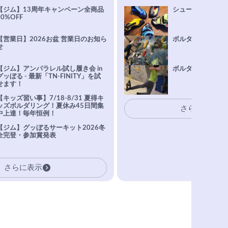
【ジム】13周年キャンペーン全商品
シューズ選びFAQ
10%OFF
【営業日】2026お盆 営業日のお知ら
ボルダリング上達Q
せ
【ジム】アンパラレル試し履き会 in
ボルダリングトレ
グッぼる - 最新「TN-FINITY」を試
せます！
【キッズ習い事】7/18-8/31 夏得キ
ッズボルダリング！夏休み45日間集
さらに表示
中上達！毎年恒例！
【ジム】グッぼるサーキット2026冬
全完登・参加賞発表
さらに表示