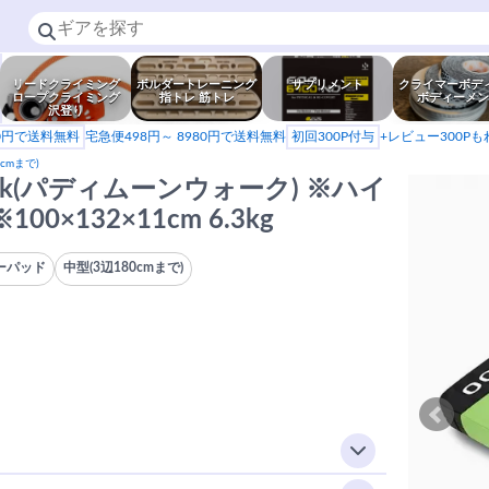
リードクライミング
ボルダートレーニング
サプリメント
クライマーボデ
ロープクライミング
指トレ 筋トレ
ボディーメン
沢登り
80円で送料無料
宅急便498円～ 8980円で送料無料
初回300P付与
+レビュー300P
cmまで)
nwalk(パディムーンウォーク) ※ハイ
×132×11cm 6.3kg
ーパッド
中型(3辺180cmまで)