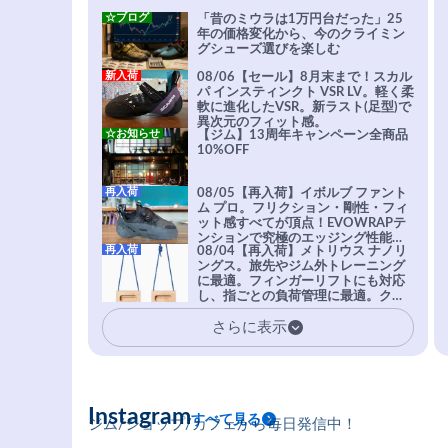
☆ブログ
「昔のミウラは1万円台だった」25
年の価格変化から、今のクライミン
グシューズ選びを楽しむ
新入荷
08/06【セール】8月末まで！スカル
パ インスティンクト VSR LV。軽く柔
軟に進化したVSR。新ラスト(足型)で
異次元のフィット感。
☆お知らせ
【ジム】13周年キャンペーン全商品
10%OFF
再入荷
08/05【再入荷】イボルブ ファント
ム プロ。フリクション・剛性・フィ
ット感すべてが頂点！EVOWRAPテ
ンションで究極のエッジング性能を
再入荷
08/04【再入荷】メトリウス ナノリ
実現。進化系ラバーEvo-74はTRAX
ングス。旅先やジム外トレーニング
を凌駕する粘着力で極小ホールドに
に最適。フィンガーリフトにも対応
安心感。
し、指ごとの負荷管理に最適。クラ
イマーの指を本気で鍛えるギア。
さらに表示
Instagram
すべて見る
ジム/ショップ/カフェから毎日発信中！