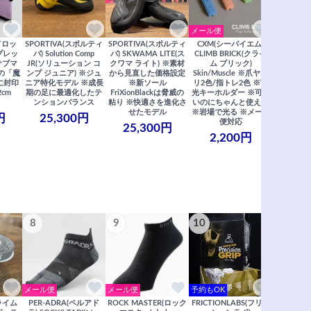
メール便
ドロッ
SPORTIVA(スポルティ
SPORTIVA(スポルティ
CXM(シーバイエム)
SoiLL(ソイ
リプレッ
バ) Solution Comp
バ) SKWAMA LITE(ス
CLIMB BRICK(クライ
Boulde
サブマ
JR(ソリューション コ
クワマ ライト) ※素材
ム ブリック)
クボルダー1
の「魔
ンプ ジュニア) ※ジュ
から見直した価格設定
Skin/Muscle ※爪ヤス
Boris
に封印
ニア特化モデル ※成長
※新ソール
リ2色/指トレ2色 ※蓄
Saberi×F
2cm
期の足に最適化したテ
FriXionBlackは脅威の
光キーホルダー ※可愛
コラ
ンションバランス
粘り ※快適さを進化さ
いのにちゃんと使える
29,
せたモデル
※岩場で光る ※メール
円
25,300円
便対応
25,300円
2,200円
8
9
10
11
メール便
メール便
予約もOK
メール便
クライム
PER-ADRA(ペルアド
ROCK MASTER(ロック
FRICTIONLABS(フリク
笠置山ク