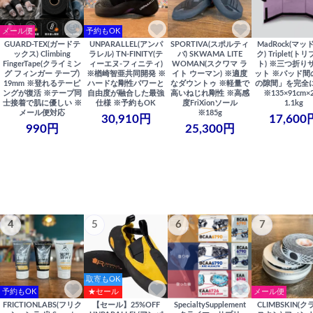
メール便
予約もOK
GUARD-TEX(ガードテ
UNPARALLEL(アンパ
SPORTIVA(スポルティ
MadRock(マッ
ックス) Climbing
ラレル) TN-FINITY(テ
バ) SKWAMA LITE
ク) Triplet(ト
FingerTape(クライミン
ィーエヌ-フィニティ)
WOMAN(スクワマ ラ
ト) ※三つ折り
グ フィンガー テープ)
※楢崎智亜共同開発 ※
イト ウーマン) ※適度
ット ※パッド間
19mm ※登れるテーピ
ハードな剛性パワーと
なダウントゥ ※軽量で
の隙間」を完全
ングが復活 ※テープ同
自由度が融合した最強
高いねじれ剛性 ※高感
※135×91cm×
士接着で肌に優しい ※
仕様 ※予約もOK
度FriXionソール
1.1kg
メール便対応
※185g
30,910円
17,600
990円
25,300円
4
5
6
7
取寄もOK
予約もOK
★セール
メール便
FRICTIONLABS(フリク
【セール】25%OFF
SpecialtySupplement
CLIMBSKIN(