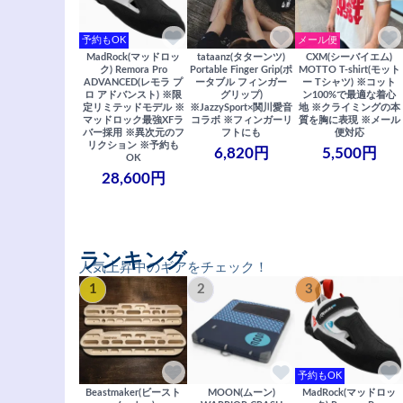
予約もOK
メール便
MadRock(マッドロッ
tataanz(タターンツ)
CXM(シーバイエム)
ク) Remora Pro
Portable Finger Grip(ポ
MOTTO T-shirt(モット
ADVANCED(レモラ プ
ータブル フィンガー
ー Tシャツ) ※コット
ロ アドバンスト) ※限
グリップ)
ン100%で最適な着心
定リミテッドモデル ※
※JazzySport×関川愛音
地 ※クライミングの本
マッドロック最強XFラ
コラボ ※フィンガーリ
質を胸に表現 ※メール
バー採用 ※異次元のフ
フトにも
便対応
リクション ※予約も
6,820円
5,500円
OK
28,600円
ランキング
人気上昇中のギアをチェック！
1
2
3
予約もOK
Beastmaker(ビースト
MOON(ムーン)
MadRock(マッドロッ