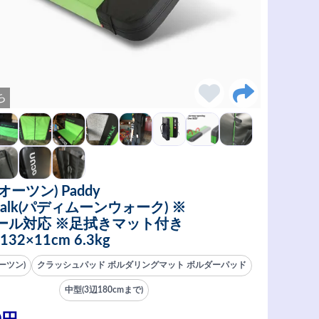
ち
オーツン) Paddy
walk(パディムーンウォーク) ※
ール対応 ※足拭きマット付き
132×11cm 6.3kg
ーツン)
クラッシュパッド ボルダリングマット ボルダーパッド
中型(3辺180cmまで)