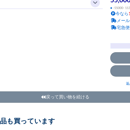
55,00
●
-55000- 11
今なら
メール
宅急便
返
戻って買い物を続ける
商品も買っています