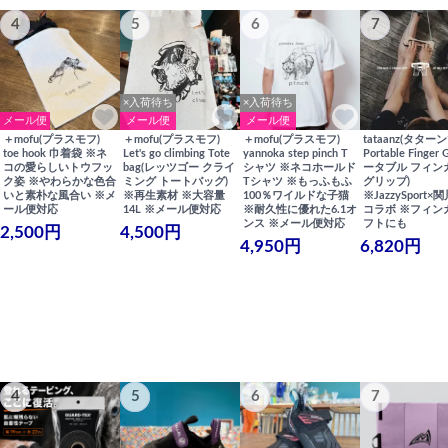
4
5
6
7
×入荷待ち
×入荷待ち
メール便
メール便
メール便
＋mofu(プラスモフ)
＋mofu(プラスモフ)
＋mofu(プラスモフ)
tataanz(タターン
toe hook 巾着袋 ※ネ
Let's go climbing Tote
yannoka step pinch T
Portable Finger 
コの愛らしいトウフッ
bag(レッツゴー クライ
シャツ ※ネコホールド
ータブル フィン
ク姿 ※やわらかな色合
ミング トートバッグ)
Tシャツ ※もっふもふ
グリップ)
いと素朴な風合い ※メ
※再生素材 ※大容量
100％ワイルドな子猫
※JazzySport
ール便対応
14L ※メール便対応
※耐久性に優れた6.1オ
コラボ ※フィン
ンス ※メール便対応
フトにも
2,500円
4,500円
4,950円
6,820円
4
5
6
7