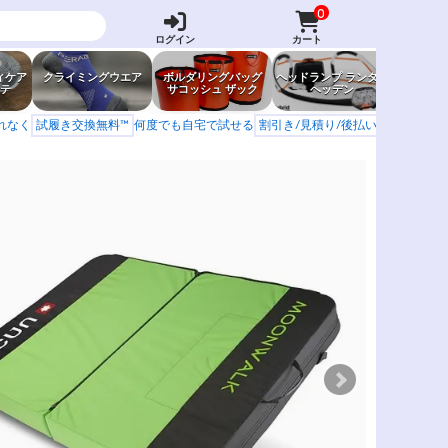
0
ログイン
カート
ィケア
クライミングウエア
ボルダリングバッグ
ヘッドランプ ランタン
防虫グッ
テ
サコッシュ ザック
ヘッデン
岩場ア
もれなく
試履き交換無料™
何度でも自宅で試せる
割引き/見積り/後払い
学校 山岳会