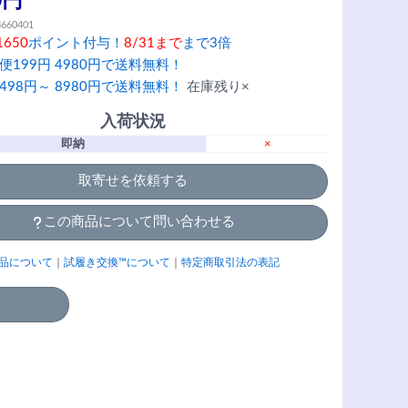
0円
3660401
1650
ポイント付与！
8/31まで
まで3倍
便199円 4980円で送料無料！
498円～ 8980円で送料無料！
在庫残り×
入荷状況
即納
×
取寄せを依頼する
この商品について問い合わせる
品について
｜
試履き交換™について
｜
特定商取引法の表記