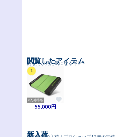
閲覧したアイテム
あなたが見た気になるギア
1
×入荷待ち
55,000円
新入荷