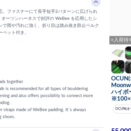
応。ファスナーにて長手短手2パターンに広げられ
。オーツンハーネスで好評の WeBee を応用したシ
ンで雨や汚れに強く、折り目は踏み抜き防止ベルク
ーペット付き。
×入荷待
OCUN(
ads together
Moon
lk is recommended for all types of bouldering
ハイボ
pening and also offers possibility to connect more
※100×
nding.
OCUN(オ
der straps made of WeBee padding. It´s always
ng shoes.