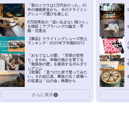
「昔のミウラは1万円台だった」25
年の価格変化から、今のクライミン
グシューズ選びを楽しむ
8万回再生の「追い込まない指トレ」
を検証｜アブラハングの論文・手
順・注意点
【製品】クライミングシューズ売上
ランキング - 2025年下半期BEST3
「おもてなしの壁」「完登の安売
り」をやめ、本物の強さを育てる
「無添加の壁」を提供するボルダリ
ングジム
【岩場】「見つけた岩で登ってみた
い」その自己流、事故の元！岩場へ
の近道は「山の会」検索から
さらに表示