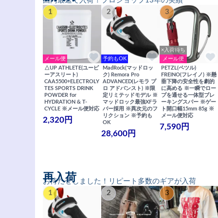
国内最速で入荷！プロショップ13年の実績
1
2
3
×入荷待ち
メール便
予約もOK
メール便
△UP ATHLETE(ユーピ
MadRock(マッドロッ
PETZL(ペツル)
ーアスリート)
ク) Remora Pro
FREINO(フレイノ) ※懸
CAA5500+ELECTROLY
ADVANCED(レモラ プ
垂下降の安全性を劇的
TES SPORTS DRINK
ロ アドバンスト) ※限
に高める ※一瞬でロー
POWDER for
定リミテッドモデル ※
プを通せる一体型ブレ
HYDRATION & T-
マッドロック最強XFラ
ーキングスパー ※ゲー
CYCLE ※メール便対応
バー採用 ※異次元のフ
ト開口幅15mm 85g ※
リクション ※予約も
メール便対応
2,320円
OK
7,590円
28,600円
再入荷
お待たせしました！リピート多数のギアが入荷
1
2
3