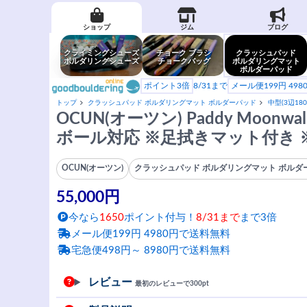
ショップ
ジム
ブログ
クライミングシューズ
チョーク ブラシ
クラッシュパッド
ボルダリングシューズ
チョークバッグ
ボルダリングマット
ボルダーパッド
ポイント3倍
8/31まで
メール便199円 49
トップ
クラッシュパッド ボルダリングマット ボルダーパッド
中型(3辺180
OCUN(オーツン) Paddy Moo
ボール対応 ※足拭きマット付き ※100
OCUN(オーツン)
クラッシュパッド ボルダリングマット ボルダ
55,000円
今なら
1650
ポイント付与！
8/31まで
まで3倍
メール便199円 4980円で送料無料
宅急便498円～ 8980円で送料無料
レビュー
最初のレビューで300pt