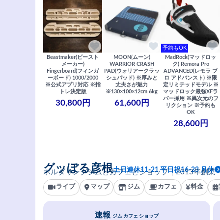
予約もOK
Beastmaker(ビースト
MOON(ムーン)
MadRock(マッドロッ
メーカー)
WARRIOR CRASH
ク) Remora Pro
Fingerboard(フィンガ
PAD(ウォリアークラッ
ADVANCED(レモラ プ
ーボード) 1000/2000
シュパッド) ※厚みと
ロ アドバンスト) ※限
※公式アプリ対応 ※指
丈夫さが魅力
定リミテッドモデル ※
トレ決定版
※130×100×12cm 6kg
マッドロック最強XFラ
バー採用 ※異次元のフ
30,800円
61,600円
リクション ※予約も
OK
28,600円
グッぼる彦根
土日連休11-21 平日祝16-23 月休
ボルダリングジムとカフェとショップ｜2013年創業
ライブ
マップ
ジム
カフェ
料金
速報
ジム カフェ ショップ