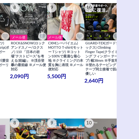
8
9
10
11
×入荷待ち
メール便
メール便
メール便
ツ)
ROCK&SNOW(ロック
CXM(シーバイエム)
GUARD-TEX(ガードテ
GUARD-
Grip(ポ
アンドスノー/ロクス
MOTTO T-shirt(モット
ックス) Climbing
ックス) Cli
ガー
ノ) 110 「日本の岩
ー Tシャツ) ※コット
Finger Tape(クライミ
FingerT
場“テストピース”を考
ン100%で最適な着心
ング フィンガー テー
グ フィン
×関川愛音
える(前編)」 ※渓谷登
地 ※クライミングの本
プ) 幅38mm ※手首用
19mm 
ガーリ
攀の最前線 ※メール便
質を胸に表現 ※メール
※登れるテーピング ※
ングが復活
対応
便対応
テープ同士接着で肌に
士接着で肌
優しい
メール便
2,090円
5,500円
2,640円
990円
8
9
10
11