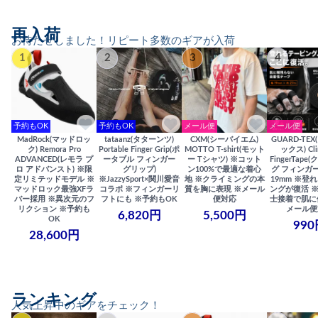
再入荷
お待たせしました！リピート多数のギアが入荷
1
2
3
4
予約もOK
予約もOK
メール便
メール便
MadRock(マッドロッ
tataanz(タターンツ)
CXM(シーバイエム)
GUARD-TE
ク) Remora Pro
Portable Finger Grip(ポ
MOTTO T-shirt(モット
ックス) Cli
ADVANCED(レモラ プ
ータブル フィンガー
ー Tシャツ) ※コット
FingerTap
ロ アドバンスト) ※限
グリップ)
ン100%で最適な着心
グ フィンガー
定リミテッドモデル ※
※JazzySport×関川愛音
地 ※クライミングの本
19mm ※登
マッドロック最強XFラ
コラボ ※フィンガーリ
質を胸に表現 ※メール
ングが復活 
バー採用 ※異次元のフ
フトにも ※予約もOK
便対応
士接着で肌に
リクション ※予約も
メール便
6,820円
5,500円
OK
990
28,600円
ランキング
人気上昇中のギアをチェック！