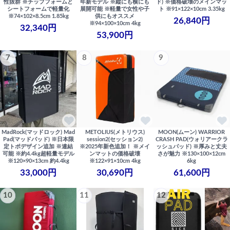
性抜群 ※チップフォームと
年新モデル ※縦にも横にも
ド) ※価格破壊のメインマッ
シートフォームで軽量化
展開可能 ※軽量で女性や子
ト ※91×122×10cm 3.35kg
※74×102×8.5cm 1.85kg
供にもオススメ
26,840円
※94×100×10cm 4kg
32,340円
53,900円
7
8
9
MadRock(マッドロック) Mad
METOLIUS(メトリウス)
MOON(ムーン) WARRIOR
Pad(マッドパッド) ※日本限
session2(セッション2)
CRASH PAD(ウォリアークラ
定トポデザイン追加 ※連結
※2025年新色追加！ ※メイ
ッシュパッド) ※厚みと丈夫
可能 ※約4.4kg超軽量モデル
ンマットの価格破壊
さが魅力 ※130×100×12cm
※120×90×13cm 約4.4kg
※122×91×10cm 4kg
6kg
33,000円
30,690円
61,600円
10
11
12