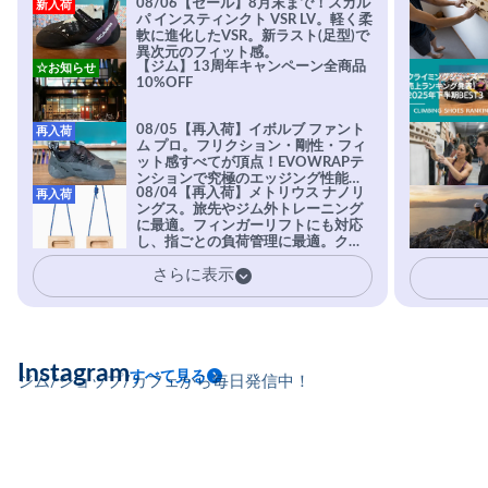
08/06【セール】8月末まで！スカル
新入荷
パ インスティンクト VSR LV。軽く柔
軟に進化したVSR。新ラスト(足型)で
異次元のフィット感。
【ジム】13周年キャンペーン全商品
☆お知らせ
10%OFF
08/05【再入荷】イボルブ ファント
再入荷
ム プロ。フリクション・剛性・フィ
ット感すべてが頂点！EVOWRAPテ
ンションで究極のエッジング性能を
08/04【再入荷】メトリウス ナノリ
再入荷
実現。進化系ラバーEvo-74はTRAX
ングス。旅先やジム外トレーニング
を凌駕する粘着力で極小ホールドに
に最適。フィンガーリフトにも対応
安心感。
し、指ごとの負荷管理に最適。クラ
イマーの指を本気で鍛えるギア。
さらに表示
Instagram
すべて見る
ジム/ショップ/カフェから毎日発信中！