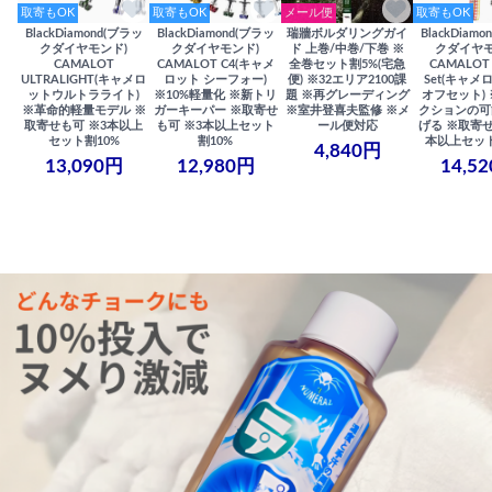
取寄もOK
取寄もOK
メール便
取寄もOK
BlackDiamond(ブラッ
BlackDiamond(ブラッ
瑞牆ボルダリングガイ
BlackDiam
クダイヤモンド)
クダイヤモンド)
ド 上巻/中巻/下巻 ※
クダイヤモ
CAMALOT
CAMALOT C4(キャメ
全巻セット割5%(宅急
CAMALOT 
ULTRALIGHT(キャメロ
ロット シーフォー)
便) ※32エリア2100課
Set(キャメロ
ットウルトラライト)
※10%軽量化 ※新トリ
題 ※再グレーディング
オフセット)
※革命的軽量モデル ※
ガーキーパー ※取寄せ
※室井登喜夫監修 ※メ
クションの可
取寄せも可 ※3本以上
も可 ※3本以上セット
ール便対応
げる ※取寄せ
セット割10%
割10%
本以上セット
4,840円
13,090円
12,980円
14,5