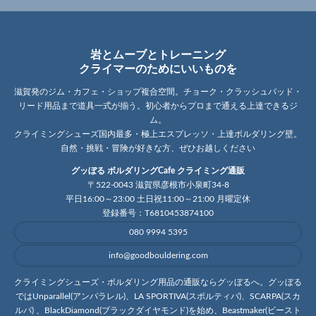
岩とムーブとトレーニング
クライマーのためにいいものを
滋賀発のジム・カフェ・ショップ複合空間。チョーク・クラッシュパッド・
リード用品まで道具一式が揃う。初心者からプロまで通える上達できるジ
ム。
クライミングシューズ国内最多・極上エスプレッソ・上達ボルダリング壁。
自然・挑戦・冒険が好きな方、ぜひお越しください
グッぼる ボルダリングCafe クライミング通販
〒522-0043 滋賀県彦根市小泉町34-8
平日16:00～23:00 土日祝11:00～21:00 月曜定休
登録番号：T6810453874100
080 9994 5395
info@goodbouldering.com
クライミングシューズ・ボルダリング用品の通販ならグッぼるへ。グッぼる
ではUnparallel(アンパラレル)、LA SPORTIVA(スポルティバ)、SCARPA(スカ
ルパ) 、BlackDiamond(ブラックダイヤモンド)を始め、Beastmaker(ビースト