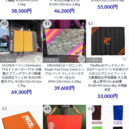
ト機能 ※120×90×10cm
メ ※2022年新モデル
※100×132×11cm 6.3kg
5.4kg
※100×120×9cm 4.8kg
55,000円
38,500円
46,200円
40
41
42
×入荷待ち
×入荷待ち
×入荷待ち
OCUN(オーツン) Dominator
ORGANIC(オーガニック)
MadRock(マッドロック)
FTS(ドミネーター FTS) ※移
Simple Pad Crazy Color(シン
R3(アールスリー) ※日本のデ
動スプリングでヘタリ軽減
プルパッド クレイジーカラ
コボコにグニャとフィット
※足拭きマット付 ※2022年
ー) ※一点もの
※新素材お手頃価格 ※人気
新モデル ※100×132×14.5cm
※90×120×10cm 5.45kg
急上昇中のため品薄
5.7kg
※140×90×10cm 8kg ※再販
39,600円
未定
69,300円
33,000円
43
44
45