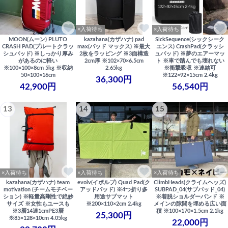
×入荷待ち
×入荷待ち
MOON(ムーン) PLUTO
kazahana(カザハナ) pad
SickSequence(シックシーク
CRASH PAD(プルートクラッ
max(パッド マックス) ※最大
エンス) CrashPad(クラッシ
シュパッド) ※しっかり厚み
2枚をラッピング ※3面構造
ュパッド) ※夢のエアーマッ
があるのに軽い
2cm厚 ※102×70×6.5cm
ト ※車で踏んでも壊れない
※100×100×8cm 5kg ※収納
2.65kg
※衝撃吸収 ※連結可
50×100×16cm
※122×92×15cm 2.4kg
36,300円
42,900円
56,540円
13
14
15
×入荷待ち
×入荷待ち
×入荷待ち
kazahana(カザハナ) team
evolv(イボルブ) Quad Pad(ク
ClimbHeads(クライムヘッズ)
motivation (チームモチベー
アッドパッド) ※4つ折り多
SUBPAD_04(サブパッド_04)
ション) ※軽量高剛性で絶妙
用途サブマット
※着脱ショルダーバンド ※
サイズ ※女性もユースも
※200×110×2cm 2.4kg
メインの隙間を埋める広い面
※3層14連1cmPE3層
積 ※100×170×1.5cm 2.1kg
25,300円
※85×128×10cm 4.05kg
22,000円