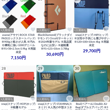
×入荷待ち
×入荷待ち
×入荷待ち
asana(アサナ) ROCK STAR
BlackDiamond(ブラックダイ
snap(スナップ) HIP(ヒップ)
PAD(ロックスタートパッド)
ヤモンド) Circuit(サーキット)
※女性や子供にも運びやすい
※900gと軽さが人気 ※汚れ
※2024年新モデル ※高品質
※120×100×10cm 4kg ※再販
や摩耗に強い1000デニール
なのにお安い ※超軽量
未定
※91×58×2.5cm 0.9kg ※再販
※91×121×10cm 3.78kg
29,700円
未定
30,690円
7,150円
28
29
30
×入荷待ち
×入荷待ち
×入荷待ち
snap(スナップ) HOP(ホップ)
snap(スナップ) STAMINA(ス
Beal(ベアール) Double Air
※軽量モデル
タミナ) ※人気の中型タコタ
Bag(ダブルエアバッグ) ※3