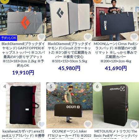
予約もOK
BlackDiamond(ブラックダイ
BlackDiamond(ブラックダイ
MOON(ムーン) Cirrus Pad(シ
ヤモンド) GAPSTOPPER(ギ
ヤモンド) Circuit Z(サーキッ
ラスパッド) ※待望の4つ折
ャップストッパー) ※コスパ
トZ) ※3つ折りで広範囲をカ
りマット ※しっかり厚みで
最高の4つ折りサブマット
バー ※横長で安心
広範囲カバー
※113×183×2cm 2.2kg ※予
※101×152×10cm 5.5kg
※200×120×2cm 4kg
約もOK
45,980円
41,690円
19,910円
4
5
6
kazahana(カザハナ) area51
OCUN(オーツン) Joker
METOLIUS(メトリウス) The
pad(エリア51パッド) ※携帯
FTS(ジョーカー FTS) ※2022
Basic Pad(ザ ベーシックパッ