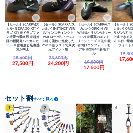
【セール】SCARPA(ス
【セール】SCARPA(ス
【セール】SCARPA(ス
【セール】SC
カルパ) DRAGO XT(ド
カルパ) INSTINCT VSR
カルパ) ORIGIN VS
カルパ) ORIG
ラゴ XT) ※ドラゴファ
LV(インスティンクト
WMN(オリジンVSウー
リジンVS) 
ン待望の最終形 ※超好
VSR ローボリューム)
マン) ※最高のエント
上達できる入
評の新開発ハニカムヒ
※軽く柔軟に進化した
リーシューズ ※初中級
ズ ※初中級
ール ※密着度と足裏感
VSR ※新ラストで異次
者向けコンフォートモ
フォート
覚が向上
元フィット感
デル ※2024年新モデ
19,8
ル
28,600円
28,600円
17,6
19,800円
27,500円
24,200円
17,600円
セット割
すべて見る
1
2
3
4