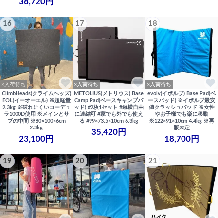
38,720円
16
17
18
×入荷待ち
×入荷待ち
×入荷待ち
ClimbHeads(クライムヘッズ)
METOLIUS(メトリウス) Base
evolv(イボルブ) Base Pad(ベ
EOL(イーオーエル) ※超軽量
Camp Pad(ベースキャンプパ
ースパッド) ※イボルブ最安
2.3kg ※破れにくいコーデュ
ッド) #2枚1セット #縦横自由
値クラッシュパッド ※女性
ラ1000D使用 ※メインとサ
に連結可 #家でも外でも使え
やお子様でも楽に移動
ブの中間 ※80×100×6cm
る #99×73.5×10cm 6.3kg
※122×91×10cm 4.4kg ※再
2.3kg
販未定
35,420円
23,100円
18,700円
19
20
21