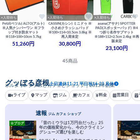
×入荷待ち
×入荷待ち
×入荷待ち
Petzl(ペツル) ALTO(アルト)
CASSIN(カシン) ミニドゥ ※
asana(アサナ) SPOTTER
※人気ナンバーワン ※フラ
小さめクラッシュパッド
PAD(スポッターパッド) ※4
ップ付き防水マット
※100×114×10.5cm 3.8kg ※
つ折り名作サブマット
※118×100×10cm 5.7kg
再入荷未定
※188×112×2.5cm 2.4kg ※再
販未定
51,260円
30,800円
23,100円
45商品
グッぼる彦根
土日連休11-21 平日祝16-23 月休
ボルダリングジムとカフェとショップ｜2013年創業
ライブ
マップ
ジム
カフェ
料金
営業日
速報
ジム カフェ ショップ
「昔のミウラは1万円台だった」25
☆ブログ
年の価格変化から、今のクライミン
グシューズ選びを楽しむ