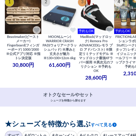
1
2
3
4
予約もOK
予約もOK
Beastmaker(ビースト
MOON(ムーン)
MadRock(マッドロッ
FRICTIONL
メーカー)
WARRIOR CRASH
ク) Remora Pro
ションラボ) S
Fingerboard(フィンガ
PAD(ウォリアークラッ
ADVANCED(レモラ プ
Stuff(シー
ーボード) 1000/2000
シュパッド) ※厚みと
ロ アドバンスト) ※限
タッフ) レギ
※公式アプリ対応 ※指
丈夫さが魅力
定リミテッドモデル ※
イジェニック
トレ決定版
※130×100×12cm 6kg
マッドロック最強XFラ
ールフリー 
バー採用 ※異次元のフ
ップクライマ
30,800円
61,600円
リクション ※予約も
予約も
OK
2,31
28,600円
オトクなセールやセット
シューズを特徴から探せます
★シューズを特徴から選ぶ
すべて見る
すべて
#ダウントゥ
#ターンイン
#ベルクロ
#レースアップ #