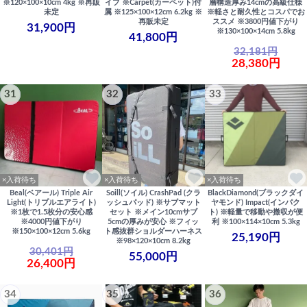
※120×100×10cm 4kg ※再販
イプ ※Carpet(カーペット)付
層構造厚み14cmの高級仕様
未定
属 ※125×100×12cm 6.2kg ※
※軽さと耐久性とコスパでお
再販未定
ススメ ※3800円値下がり
31,900円
※130×100×14cm 5.8kg
41,800円
32,181円
28,380円
31
32
33
×入荷待ち
×入荷待ち
×入荷待ち
Beal(ベアール) Triple Air
Soill(ソイル) CrashPad (クラ
BlackDiamond(ブラックダイ
Light(トリプルエアライト)
ッシュパッド) ※サブマット
ヤモンド) Impact(インパク
※1枚で1.5枚分の安心感
セット ※メイン10cmサブ
ト) ※軽量で移動や撤収が便
※4000円値下がり
5cmの厚みが安心 ※フィッ
利 ※100×114×10cm 5.3kg
※150×100×12cm 5.6kg
ト感抜群ショルダーハーネス
25,190円
※98×120×10cm 8.2kg
30,401円
55,000円
26,400円
34
35
36