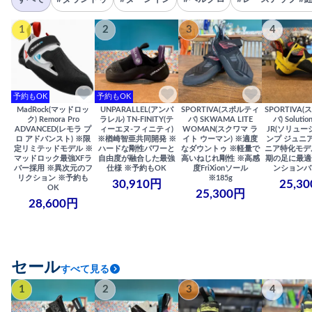
1
2
3
4
予約もOK
予約もOK
MadRock(マッドロッ
UNPARALLEL(アンパ
SPORTIVA(スポルティ
SPORTIVA
ク) Remora Pro
ラレル) TN-FINITY(テ
バ) SKWAMA LITE
バ) Solutio
ADVANCED(レモラ プ
ィーエヌ-フィニティ)
WOMAN(スクワマ ラ
JR(ソリュー
ロ アドバンスト) ※限
※楢崎智亜共同開発 ※
イト ウーマン) ※適度
ンプ ジュニア
定リミテッドモデル ※
ハードな剛性パワーと
なダウントゥ ※軽量で
ニア特化モデ
マッドロック最強XFラ
自由度が融合した最強
高いねじれ剛性 ※高感
期の足に最適
バー採用 ※異次元のフ
仕様 ※予約もOK
度FriXionソール
ンションバ
リクション ※予約も
※185g
30,910円
25,3
OK
25,300円
28,600円
セール
すべて見る
1
2
3
4