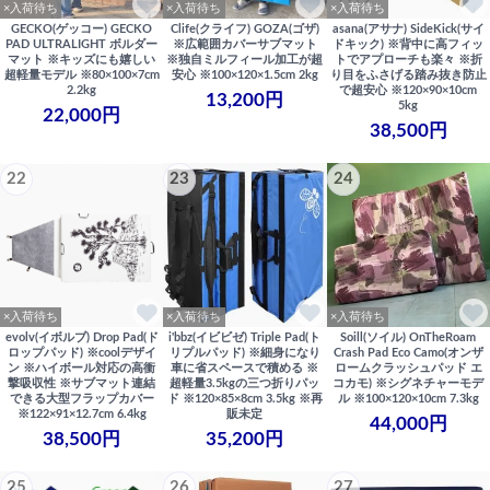
×入荷待ち
×入荷待ち
×入荷待ち
GECKO(ゲッコー) GECKO
Clife(クライフ) GOZA(ゴザ)
asana(アサナ) SideKick(サイ
PAD ULTRALIGHT ボルダー
※広範囲カバーサブマット
ドキック) ※背中に高フィッ
マット ※キッズにも嬉しい
※独自ミルフィール加工が超
トでアプローチも楽々 ※折
超軽量モデル ※80×100×7cm
安心 ※100×120×1.5cm 2kg
り目をふさげる踏み抜き防止
2.2kg
で超安心 ※120×90×10cm
13,200円
5kg
22,000円
38,500円
22
23
24
×入荷待ち
×入荷待ち
×入荷待ち
evolv(イボルブ) Drop Pad(ド
i'bbz(イビビゼ) Triple Pad(ト
Soill(ソイル) OnTheRoam
ロップパッド) ※coolデザイ
リプルパッド) ※細身になり
Crash Pad Eco Camo(オンザ
ン ※ハイボール対応の高衝
車に省スペースで積める ※
ロームクラッシュパッド エ
撃吸収性 ※サブマット連結
超軽量3.5kgの三つ折りパッ
コカモ) ※シグネチャーモデ
できる大型フラップカバー
ド ※120×85×8cm 3.5kg ※再
ル ※100×120×10cm 7.3kg
※122×91×12.7cm 6.4kg
販未定
44,000円
38,500円
35,200円
25
26
27