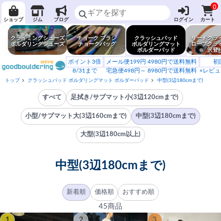
0
ショップ
ジム
ブログ
ログイン
カート
クライミングシューズ
チョーク ブラシ
クラッシュパッド
リードクラ
ボルダリングシューズ
チョークバッグ
ボルダリングマット
ロープクラ
ボルダーパッド
沢登
ポイント3倍
メール便199円 4980円で送料無料
初
8/31まで
宅急便498円～ 8980円で送料無料
+レビュ
トップ
クラッシュパッド ボルダリングマット ボルダーパッド
中型(3辺180cmまで)
すべて
足拭き/サブマット小(3辺120cmまで)
小型/サブマット大(3辺160cmまで)
中型(3辺180cmまで)
大型(3辺180cm以上)
中型(3辺180cmまで)
新着順
価格順
おすすめ順
45商品
1
2
3