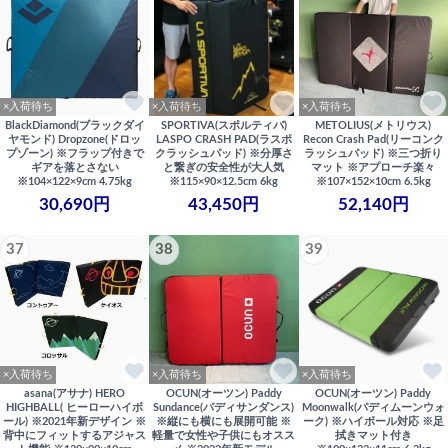
×入荷待ち
×入荷待ち
×入荷待ち
BlackDiamond(ブラックダイ
SPORTIVA(スポルティバ)
METOLIUS(メトリウス)
ヤモンド) Dropzone(ドロッ
LASPO CRASH PAD(ラスポ
Recon Crash Pad(リーコンク
プゾーン) ※フラップ付きで
クラッシュパッド) ※分厚さ
ラッシュパッド) ※三つ折り
ギアを落とさない
と繋ぎの安全性が大人気
マット ※アプローチ楽々
※104×122×9cm 4.75kg
※115×90×12.5cm 6kg
※107×152×10cm 6.5kg
30,690円
43,450円
52,140円
37
38
39
×入荷待ち
×入荷待ち
×入荷待ち
asana(アサナ) HERO
OCUN(オーツン) Paddy
OCUN(オーツン) Paddy
HIGHBALL( ヒーローハイボ
Sundance(パディサンダンス)
Moonwalk(パディムーンウォ
ール) ※2021年新デザイン ※
※縦にも横にも展開可能 ※
ーク) ※ハイボール対応 ※足
背中にフィットするアジャス
軽量で女性や子供にもオスス
拭きマット付き