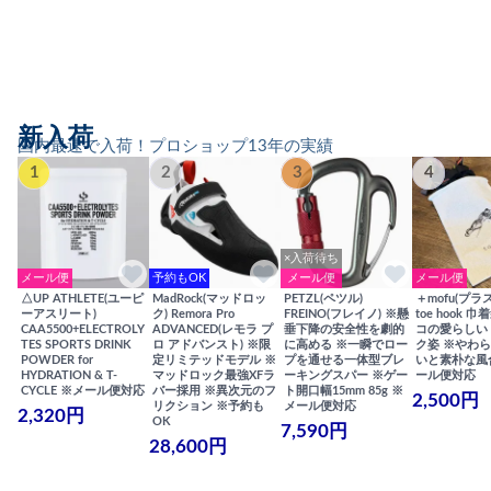
新入荷
国内最速で入荷！プロショップ13年の実績
1
2
3
4
×入荷待ち
メール便
予約もOK
メール便
メール便
△UP ATHLETE(ユーピ
MadRock(マッドロッ
PETZL(ペツル)
＋mofu(プラ
ーアスリート)
ク) Remora Pro
FREINO(フレイノ) ※懸
toe hook 
CAA5500+ELECTROLY
ADVANCED(レモラ プ
垂下降の安全性を劇的
コの愛らしい
TES SPORTS DRINK
ロ アドバンスト) ※限
に高める ※一瞬でロー
ク姿 ※やわ
POWDER for
定リミテッドモデル ※
プを通せる一体型ブレ
いと素朴な風
HYDRATION & T-
マッドロック最強XFラ
ーキングスパー ※ゲー
ール便対応
CYCLE ※メール便対応
バー採用 ※異次元のフ
ト開口幅15mm 85g ※
2,500円
リクション ※予約も
メール便対応
2,320円
OK
7,590円
28,600円