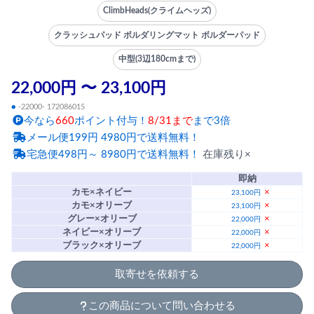
ClimbHeads(クライムヘッズ)
クラッシュパッド ボルダリングマット ボルダーパッド
中型(3辺180cmまで)
22,000円 〜 23,100円
●
-22000- 172086015
今なら
660
ポイント付与！
8/31まで
まで3倍
メール便199円 4980円で送料無料！
宅急便498円～ 8980円で送料無料！
在庫残り×
即納
カモ×ネイビー
×
23,100円
カモ×オリーブ
×
23,100円
グレー×オリーブ
×
22,000円
ネイビー×オリーブ
×
22,000円
ブラック×オリーブ
×
22,000円
取寄せを依頼する
この商品について問い合わせる