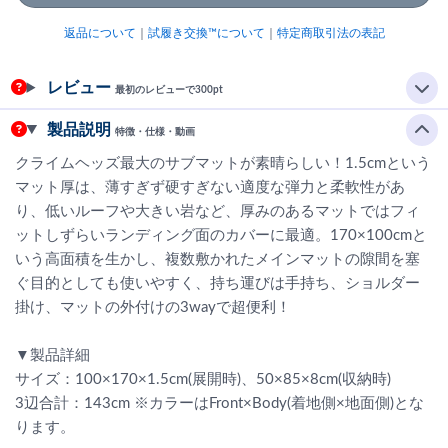
返品について
｜
試履き交換™について
｜
特定商取引法の表記
レビュー
最初のレビューで300pt
製品説明
特徴・仕様・動画
クライムヘッズ最大のサブマットが素晴らしい！1.5cmという
マット厚は、薄すぎず硬すぎない適度な弾力と柔軟性があ
り、低いルーフや大きい岩など、厚みのあるマットではフィ
ットしずらいランディング面のカバーに最適。170×100cmと
いう高面積を生かし、複数敷かれたメインマットの隙間を塞
ぐ目的としても使いやすく、持ち運びは手持ち、ショルダー
掛け、マットの外付けの3wayで超便利！
▼製品詳細
サイズ：100×170×1.5cm(展開時)、50×85×8cm(収納時)
3辺合計：143cm ※カラーはFront×Body(着地側×地面側)とな
ります。