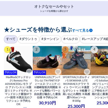
オトクなセールやセット
シューズを特徴から探せます
★シューズを特徴から選ぶ
すべて見る
すべて
#ダウントゥ
#ターンイン
#ベルクロ
#レースアップ #
1
2
3
4
予約もOK
予約もOK
MadRock(マッドロッ
UNPARALLEL(アンパ
SPORTIVA(スポルティ
SPORTIVA
ク) Remora Pro
ラレル) TN-FINITY(テ
バ) SKWAMA LITE
バ) Solutio
ADVANCED(レモラ プ
ィーエヌ-フィニティ)
WOMAN(スクワマ ラ
JR(ソリュー
ロ アドバンスト) ※限
※楢崎智亜共同開発 ※
イト ウーマン) ※適度
ンプ ジュニア
定リミテッドモデル ※
ハードな剛性パワーと
なダウントゥ ※軽量で
ニア特化モデ
マッドロック最強XFラ
自由度が融合した最強
高いねじれ剛性 ※高感
期の足に最適
バー採用 ※異次元のフ
仕様 ※予約もOK
度FriXionソール
ンションバ
リクション ※予約も
※185g
30,910円
25,3
OK
25,300円