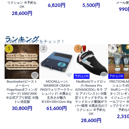
リクション ※予約も
メール便
6,820円
5,500円
OK
990
28,600円
ランキング
人気上昇中のギアをチェック！
1
2
3
4
予約もOK
予約もOK
Beastmaker(ビースト
MOON(ムーン)
MadRock(マッドロッ
FRICTIONL
メーカー)
WARRIOR CRASH
ク) Remora Pro
ションラボ) S
Fingerboard(フィンガ
PAD(ウォリアークラッ
ADVANCED(レモラ プ
Stuff(シー
ーボード) 1000/2000
シュパッド) ※厚みと
ロ アドバンスト) ※限
タッフ) レギ
※公式アプリ対応 ※指
丈夫さが魅力
定リミテッドモデル ※
イジェニック
トレ決定版
※130×100×12cm 6kg
マッドロック最強XFラ
ールフリー 
バー採用 ※異次元のフ
ップクライマ
30,800円
61,600円
リクション ※予約も
予約も
OK
2,31
28,600円