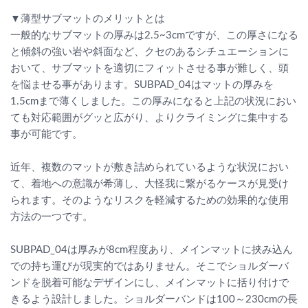
▼薄型サブマットのメリットとは
一般的なサブマットの厚みは2.5~3cmですが、この厚さになる
と傾斜の強い岩や斜面など、クセのあるシチュエーションに
おいて、サブマットを適切にフィットさせる事が難しく、頭
を悩ませる事があります。SUBPAD_04はマットの厚みを
1.5cmまで薄くしました。この厚みになると上記の状況におい
ても対応範囲がグッと広がり、よりクライミングに集中する
事が可能です。
近年、複数のマットが敷き詰められているような状況におい
て、着地への意識が希薄し、大怪我に繋がるケースが見受け
られます。そのようなリスクを軽減するための効果的な使用
方法の一つです。
SUBPAD_04は厚みが8cm程度あり、メインマットに挟み込ん
での持ち運びが現実的ではありません。そこでショルダーバ
ンドを脱着可能なデザインにし、メインマットに括り付けで
きるよう設計しました。ショルダーバンドは100～230cmの長