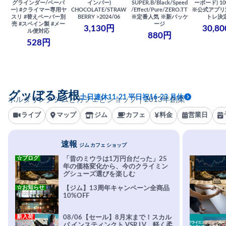
グラインダー/ペーパ
インバー)
SUPER.B/Black/Speed
ーボード) 100
ー) #クライマー専用ヤ
CHOCOLATE/STRAW
/Effect/Pure/ZERO.TT
※公式アプリ
スリ #替えペーパー別
BERRY >2024/06
※定番人気 ※新パッケ
トレ決
売 #スペイン製 #メー
ージ
3,130円
30,8
ル便対応
880円
528円
グッぼる彦根
土日連休11-21 平日祝16-23 月休
ボルダリングジムとカフェとショップ｜2013年創業
ライブ
マップ
ジム
カフェ
料金
営業日
速報
ジム カフェ ショップ
☆ブログ
「昔のミウラは1万円台だった」25
年の価格変化から、今のクライミン
グシューズ選びを楽しむ
☆お知らせ
【ジム】13周年キャンペーン全商品
10%OFF
新入荷
08/06【セール】8月末まで！スカル
パ インスティンクト VSR LV。軽く柔