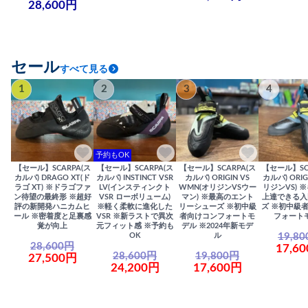
28,600円
セール
すべて見る
1
2
3
4
予約もOK
【セール】SCARPA(ス
【セール】SCARPA(ス
【セール】SCARPA(ス
【セール】SC
カルパ) DRAGO XT(ド
カルパ) INSTINCT VSR
カルパ) ORIGIN VS
カルパ) ORIG
ラゴ XT) ※ドラゴファ
LV(インスティンクト
WMN(オリジンVSウー
リジンVS) 
ン待望の最終形 ※超好
VSR ローボリューム)
マン) ※最高のエント
上達できる入
評の新開発ハニカムヒ
※軽く柔軟に進化した
リーシューズ ※初中級
ズ ※初中級
ール ※密着度と足裏感
VSR ※新ラストで異次
者向けコンフォートモ
フォート
覚が向上
元フィット感 ※予約も
デル ※2024年新モデ
19,8
OK
ル
28,600円
17,6
28,600円
19,800円
27,500円
24,200円
17,600円