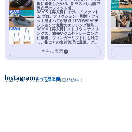
軟に進化したVSR。新ラスト(足型)で
異次元のフィット感。
再入荷
08/05【再入荷】イボルブ ファント
ム プロ。フリクション・剛性・フィ
ット感すべてが頂点！EVOWRAPテ
ンションで究極のエッジング性能を
再入荷
08/04【再入荷】メトリウス ナノリ
実現。進化系ラバーEvo-74はTRAX
ングス。旅先やジム外トレーニング
を凌駕する粘着力で極小ホールドに
に最適。フィンガーリフトにも対応
安心感。
し、指ごとの負荷管理に最適。クラ
イマーの指を本気で鍛えるギア。
さらに表示
Instagram
すべて見る
ジム/ショップ/カフェから毎日発信中！