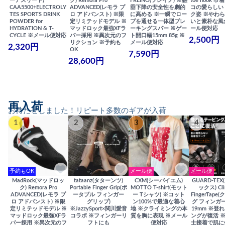
ーアスリート)
ク) Remora Pro
FREINO(フレイノ) ※懸
toe hook 
CAA5500+ELECTROLY
ADVANCED(レモラ プ
垂下降の安全性を劇的
コの愛らしい
TES SPORTS DRINK
ロ アドバンスト) ※限
に高める ※一瞬でロー
ク姿 ※やわ
POWDER for
定リミテッドモデル ※
プを通せる一体型ブレ
いと素朴な風
HYDRATION & T-
マッドロック最強XFラ
ーキングスパー ※ゲー
ール便対応
CYCLE ※メール便対応
バー採用 ※異次元のフ
ト開口幅15mm 85g ※
2,500円
リクション ※予約も
メール便対応
2,320円
OK
7,590円
28,600円
再入荷
お待たせしました！リピート多数のギアが入荷
1
2
3
4
予約もOK
メール便
メール便
MadRock(マッドロッ
tataanz(タターンツ)
CXM(シーバイエム)
GUARD-TE
ク) Remora Pro
Portable Finger Grip(ポ
MOTTO T-shirt(モット
ックス) Cli
ADVANCED(レモラ プ
ータブル フィンガー
ー Tシャツ) ※コット
FingerTap
ロ アドバンスト) ※限
グリップ)
ン100%で最適な着心
グ フィンガー
定リミテッドモデル ※
※JazzySport×関川愛音
地 ※クライミングの本
19mm ※登
マッドロック最強XFラ
コラボ ※フィンガーリ
質を胸に表現 ※メール
ングが復活 
バー採用 ※異次元のフ
フトにも
便対応
士接着で肌に