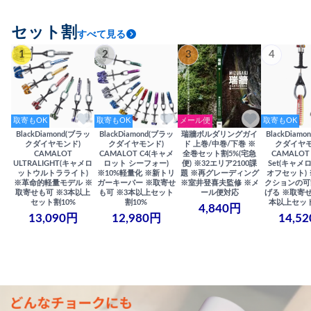
セット割
すべて見る
1
2
3
4
取寄もOK
取寄もOK
メール便
取寄もOK
BlackDiamond(ブラッ
BlackDiamond(ブラッ
瑞牆ボルダリングガイ
BlackDiam
クダイヤモンド)
クダイヤモンド)
ド 上巻/中巻/下巻 ※
クダイヤモ
CAMALOT
CAMALOT C4(キャメ
全巻セット割5%(宅急
CAMALOT 
ULTRALIGHT(キャメロ
ロット シーフォー)
便) ※32エリア2100課
Set(キャメロ
ットウルトラライト)
※10%軽量化 ※新トリ
題 ※再グレーディング
オフセット)
※革命的軽量モデル ※
ガーキーパー ※取寄せ
※室井登喜夫監修 ※メ
クションの可
取寄せも可 ※3本以上
も可 ※3本以上セット
ール便対応
げる ※取寄せ
セット割10%
割10%
本以上セット
4,840円
13,090円
12,980円
14,5