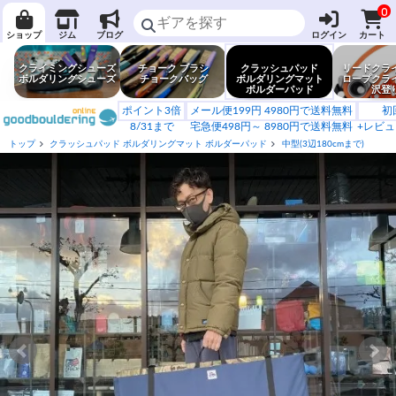
0
ショップ
ジム
ブログ
ログイン
カート
クライミングシューズ
チョーク ブラシ
クラッシュパッド
リードクラ
ボルダリングシューズ
チョークバッグ
ボルダリングマット
ロープクラ
ボルダーパッド
沢登
ポイント3倍
メール便199円 4980円で送料無料
初
8/31まで
宅急便498円～ 8980円で送料無料
+レビュ
トップ
クラッシュパッド ボルダリングマット ボルダーパッド
中型(3辺180cmまで)