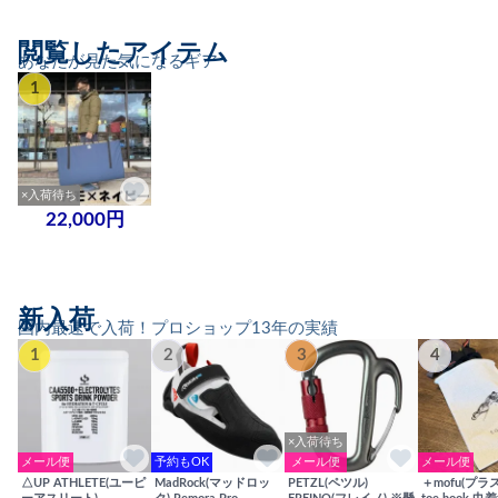
閲覧したアイテム
あなたが見た気になるギア
1
×入荷待ち
22,000円
新入荷
国内最速で入荷！プロショップ13年の実績
1
2
3
4
×入荷待ち
メール便
予約もOK
メール便
メール便
△UP ATHLETE(ユーピ
MadRock(マッドロッ
PETZL(ペツル)
＋mofu(プラ