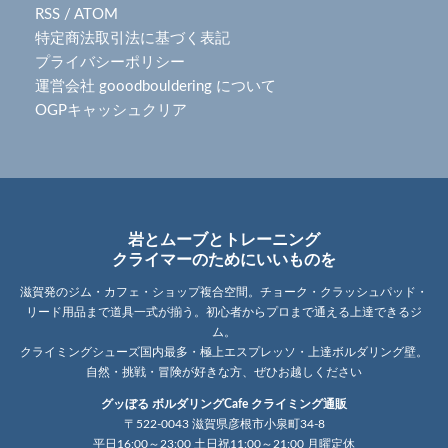
RSS
/
ATOM
特定商法取引法に基づく表記
プライバシーポリシー
運営会社 gooodbouldering について
OGPキャッシュクリア
岩とムーブとトレーニング
クライマーのためにいいものを
滋賀発のジム・カフェ・ショップ複合空間。チョーク・クラッシュパッド・
リード用品まで道具一式が揃う。初心者からプロまで通える上達できるジ
ム。
クライミングシューズ国内最多・極上エスプレッソ・上達ボルダリング壁。
自然・挑戦・冒険が好きな方、ぜひお越しください
グッぼる ボルダリングCafe クライミング通販
〒522-0043 滋賀県彦根市小泉町34-8
平日16:00～23:00 土日祝11:00～21:00 月曜定休