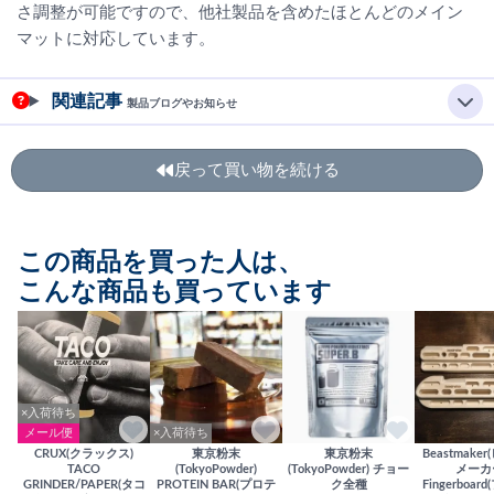
さ調整が可能ですので、他社製品を含めたほとんどのメイン
マットに対応しています。
関連記事
製品ブログやお知らせ
戻って買い物を続ける
この商品を買った人は、
こんな商品も買っています
×入荷待ち
メール便
×入荷待ち
CRUX(クラックス)
東京粉末
東京粉末
Beastmake
TACO
(TokyoPowder)
(TokyoPowder) チョー
メーカ
GRINDER/PAPER(タコ
PROTEIN BAR(プロテ
ク全種
Fingerboa