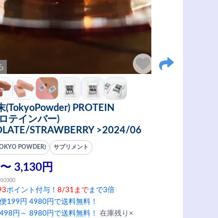
ち
TokyoPowder) PROTEIN
プロテインバー)
LATE/STRAWBERRY >2024/06
KYO POWDER)
サプリメント
 〜 3,130円
010300
93
ポイント付与！
8/31まで
まで3倍
便199円 4980円で送料無料！
498円～ 8980円で送料無料！
在庫残り×