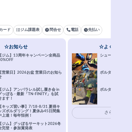
カード
ジム課題表
問合せ
電話
先払い
☆お知らせ
☆よくある質問
【ジム】13周年キャンペーン全商品
シューズ選びFAQ
10%OFF
【営業日】2026お盆 営業日のお知ら
ボルダリング上達Q
せ
【ジム】アンパラレル試し履き会 in
ボルダリングトレ
グッぼる - 最新「TN-FINITY」を試
せます！
【キッズ習い事】7/18-8/31 夏得キ
ッズボルダリング！夏休み45日間集
さらに表示
中上達！毎年恒例！
【ジム】グッぼるサーキット2026冬
全完登・参加賞発表