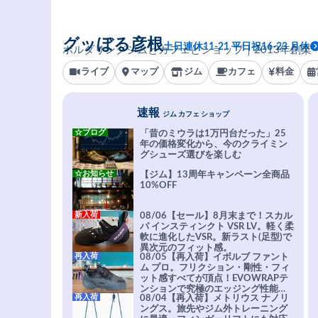
グッぼる彦根
土日連休11-21 平日祝16-23 月休
ボルダリングジムとカフェとショップ｜2013年創業
ライブ
マップ
ジム
カフェ
料金
速報
ジム カフェ ショップ
☆ブログ
「昔のミウラは1万円台だった」25
年の価格変化から、今のクライミン
グシューズ選びを楽しむ
☆お知らせ
【ジム】13周年キャンペーン全商品
10%OFF
新入荷
08/06【セール】8月末まで！スカル
パ インスティンクト VSR LV。軽く柔
軟に進化したVSR。新ラスト(足型)で
異次元のフィット感。
再入荷
08/05【再入荷】イボルブ ファント
ム プロ。フリクション・剛性・フィ
ット感すべてが頂点！EVOWRAPテ
ンションで究極のエッジング性能を
再入荷
08/04【再入荷】メトリウス ナノリ
実現。進化系ラバーEvo-74はTRAX
ングス。旅先やジム外トレーニング
を凌駕する粘着力で極小ホールドに