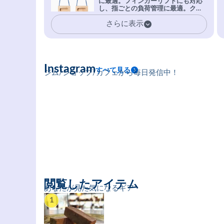
に最適。フィンガーリフトにも対応
安心感。
し、指ごとの負荷管理に最適。クラ
イマーの指を本気で鍛えるギア。
さらに表示
Instagram
すべて見る
ジム/ショップ/カフェから毎日発信中！
閲覧したアイテム
あなたが見た気になるギア
1