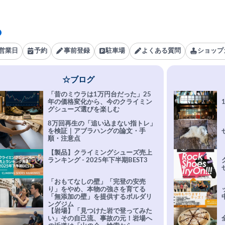
営業日
予約
事前登録
駐車場
よくある質問
ショップ
☆ブログ
「昔のミウラは1万円台だった」25
年の価格変化から、今のクライミン
グシューズ選びを楽しむ
8万回再生の「追い込まない指トレ」
を検証｜アブラハングの論文・手
順・注意点
【製品】クライミングシューズ売上
ランキング - 2025年下半期BEST3
「おもてなしの壁」「完登の安売
り」をやめ、本物の強さを育てる
「無添加の壁」を提供するボルダリ
ングジム
【岩場】「見つけた岩で登ってみた
い」その自己流、事故の元！岩場へ