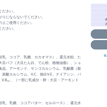
ください。
がりにならないでください。
の上ご使用ください。
ください。
返
粉乳、ココア、乳糖、カカオマス）、還元水飴、た
大豆パフ（大豆たん白、でん粉、植物油脂）、ショ
食品、アーモンド、サンゴカルシウム、乳酸菌（殺
炭酸カルシウム、V.C、抽出V.E、ナイアシン、パ
V.D、V.B₁₂ 、（一部に乳成分・卵・大豆・アーモンド
粉乳、乳糖、ココアバター、セルロース）、還元水