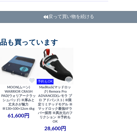
戻って買い物を続ける
商品も買っています
予約もOK
MOON(ムーン)
MadRock(マッドロッ
WARRIOR CRASH
ク) Remora Pro
PAD(ウォリアークラッ
ADVANCED(レモラ プ
シュパッド) ※厚みと
ロ アドバンスト) ※限
丈夫さが魅力
定リミテッドモデル ※
※130×100×12cm 6kg
マッドロック最強XFラ
バー採用 ※異次元のフ
61,600円
リクション ※予約も
OK
28,600円