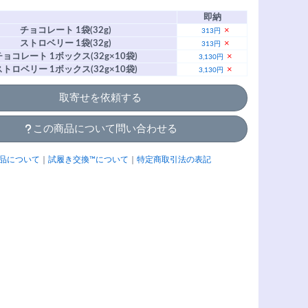
即納
チョコレート 1袋(32g)
×
313円
ストロベリー 1袋(32g)
×
313円
チョコレート 1ボックス(32g×10袋)
×
3,130円
ストロベリー 1ボックス(32g×10袋)
×
3,130円
取寄せを依頼する
この商品について問い合わせる
品について
｜
試履き交換™について
｜
特定商取引法の表記