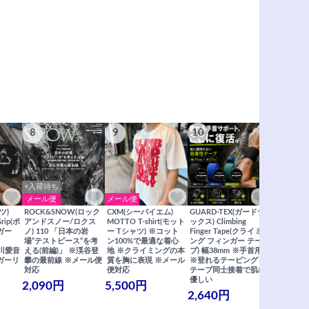
8
9
10
11
×入荷待ち
メール便
メール便
メール便
ツ)
ROCK&SNOW(ロック
CXM(シーバイエム)
GUARD-TEX(ガードテ
GUARD-
Grip(ポ
アンドスノー/ロクス
MOTTO T-shirt(モット
ックス) Climbing
ックス) Cli
ガー
ノ) 110 「日本の岩
ー Tシャツ) ※コット
Finger Tape(クライミ
FingerT
場“テストピース”を考
ン100%で最適な着心
ング フィンガー テー
グ フィン
×関川愛音
える(前編)」 ※渓谷登
地 ※クライミングの本
プ) 幅38mm ※手首用
19mm 
ガーリ
攀の最前線 ※メール便
質を胸に表現 ※メール
※登れるテーピング ※
ングが復活
対応
便対応
テープ同士接着で肌に
士接着で肌
優しい
メール便
2,090円
5,500円
2,640円
990円