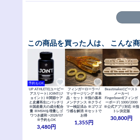
この商品を買った人は、 こんな
予約もOK
UP ATHLETE(ユーピー
フィンガーローラー/
Beastmaker(ビースト
アスリート) JOINT(ジ
マッサージリング ※単
メーカー)
ョイント) ※関節ケア
品・セット ※指の基本
Fingerboard(フィンガ
と皮膚再生にバッチリ
メンテナンス ※クライ
ーボード) 1000/2000
※国産最大の成分配合
マー検証済み ※ゴワゴ
※公式アプリ対応 ※指
量 ※MSMを増量しゴ
ワ感を解消 ※セットで
トレ決定版
ワつき緩和 >2028/07
お得
30,800円
※予約もOK
1,355円
3,480円