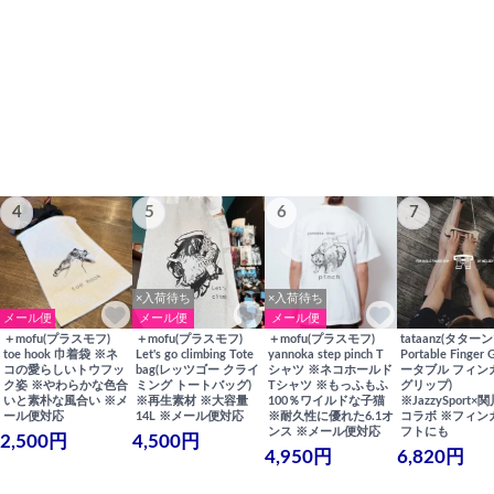
4
5
6
7
×入荷待ち
×入荷待ち
メール便
メール便
メール便
＋mofu(プラスモフ)
＋mofu(プラスモフ)
＋mofu(プラスモフ)
tataanz(タターン
toe hook 巾着袋 ※ネ
Let's go climbing Tote
yannoka step pinch T
Portable Finger 
コの愛らしいトウフッ
bag(レッツゴー クライ
シャツ ※ネコホールド
ータブル フィン
ク姿 ※やわらかな色合
ミング トートバッグ)
Tシャツ ※もっふもふ
グリップ)
いと素朴な風合い ※メ
※再生素材 ※大容量
100％ワイルドな子猫
※JazzySport
ール便対応
14L ※メール便対応
※耐久性に優れた6.1オ
コラボ ※フィン
ンス ※メール便対応
フトにも
2,500円
4,500円
4,950円
6,820円