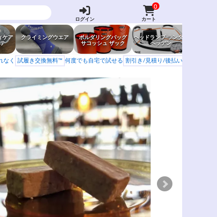
0
ログイン
カート
ィケア
クライミングウエア
ボルダリングバッグ
ヘッドランプ ランタン
防虫グッ
テ
サコッシュ ザック
ヘッデン
岩場ア
もれなく
試履き交換無料™
何度でも自宅で試せる
割引き/見積り/後払い
学校 山岳会