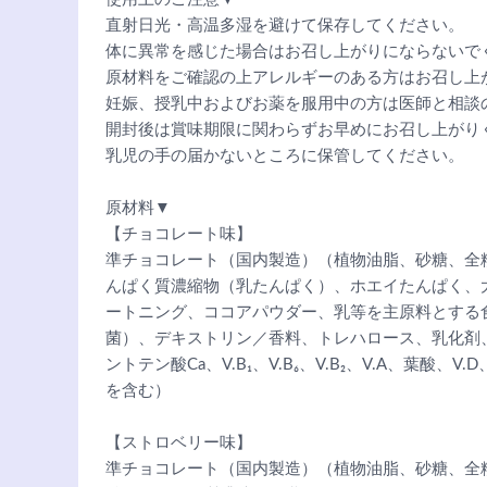
直射日光・高温多湿を避けて保存してください。
体に異常を感じた場合はお召し上がりにならないで
原材料をご確認の上アレルギーのある方はお召し上
妊娠、授乳中およびお薬を服用中の方は医師と相談
開封後は賞味期限に関わらずお早めにお召し上がり
乳児の手の届かないところに保管してください。
原材料▼
【チョコレート味】
準チョコレート（国内製造）（植物油脂、砂糖、全
んぱく質濃縮物（乳たんぱく）、ホエイたんぱく、
ートニング、ココアパウダー、乳等を主原料とする
菌）、デキストリン／香料、トレハロース、乳化剤、
ントテン酸Ca、V.B₁、V.B₆、V.B₂、V.A、葉酸、
を含む）
【ストロベリー味】
準チョコレート（国内製造）（植物油脂、砂糖、全