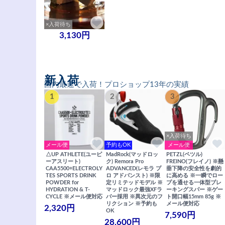
×入荷待ち
3,130円
新入荷
国内最速で入荷！プロショップ13年の実績
1
2
3
×入荷待ち
メール便
予約もOK
メール便
△UP ATHLETE(ユーピ
MadRock(マッドロッ
PETZL(ペツル)
ーアスリート)
ク) Remora Pro
FREINO(フレイノ) ※懸
CAA5500+ELECTROLY
ADVANCED(レモラ プ
垂下降の安全性を劇的
TES SPORTS DRINK
ロ アドバンスト) ※限
に高める ※一瞬でロー
POWDER for
定リミテッドモデル ※
プを通せる一体型ブレ
HYDRATION & T-
マッドロック最強XFラ
ーキングスパー ※ゲー
CYCLE ※メール便対応
バー採用 ※異次元のフ
ト開口幅15mm 85g ※
リクション ※予約も
メール便対応
2,320円
OK
7,590円
28,600円