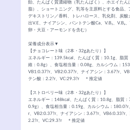
飴、たんぱく質濃縮物（乳たんぱく）、ホエイたん
脂）、ショートニング、乳等を主原料とする食品、
デキストリン／香料、トレハロース、乳化剤、炭酸カ
出V.E、ナイアシン、パントテン酸Ca、V.B₁、V.B₆、V
卵・大豆・アーモンドを含む）
栄養成分表示▼
【チョコレート味（2本・32gあたり）】
エネルギー：139.5kcal、たんぱく質：10.1g、脂質
維：0.8g）、食塩相当量：0.08g、カルシウム：153.39?
VB1:0.37?r、VB2:0.37?r、ナイアシン：3.67?r、
テン酸：2.2?r、VC:29.3?r ＊推定値
【ストロベリー味（2本・32gあたり）】
エネルギー：148kcal、たんぱく質：10.8g、脂質：
0.9g）、食塩相当量：0.19g、カルシウム：180.0?r、VA:
r、VB2:0.37?r、ナイアシン：3.67?r、VB6:0.3
2.2?r、VC:29.3?r ＊推定値