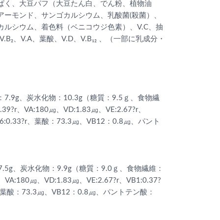
ぱく、大豆パフ（大豆たん白、でん粉、植物油
アーモンド、サンゴカルシウム、乳酸菌(殺菌）、
ルシウム、着色料（ベニコウジ色素）、V.C、抽
.B₂、V.A、葉酸、V.D、V.B₁₂ 、（一部に乳成分・
：7.9g、炭水化物：10.3g（糖質：9.5ｇ、食物繊
r、VA:180㎍、VD:1.83㎍、VE:2.67?r、
VB6:0.33?r、葉酸：73.3㎍、VB12：0.8㎍、パント
7.5g、炭水化物：9.9g（糖質：9.0ｇ、食物繊維：
180㎍、VD:1.83㎍、VE:2.67?r、VB1:0.37?
3?r、葉酸：73.3㎍、VB12：0.8㎍、パントテン酸：