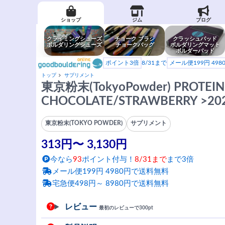
ショップ
ジム
ブログ
クライミングシューズ
チョーク ブラシ
クラッシュパッド
ボルダリングシューズ
チョークバッグ
ボルダリングマット
ボルダーパッド
ポイント3倍
8/31まで
メール便199円 49
トップ
サプリメント
東京粉末(TokyoPowder) PROT
CHOCOLATE/STRAWBERRY >20
東京粉末(TOKYO POWDER)
サプリメント
313円〜 3,130円
今なら
93
ポイント付与！
8/31まで
まで3倍
メール便199円 4980円で送料無料
宅急便498円～ 8980円で送料無料
レビュー
最初のレビューで300pt