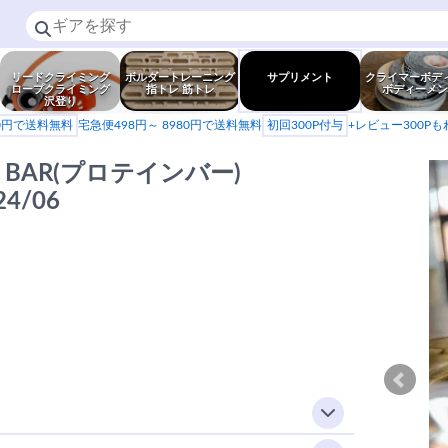
リードクライミング
ボルダートレーニング
サプリメント
クライマーボデ
ロープクライミング
指トレ 筋トレ
ボディーメン
沢登り
80円で送料無料
宅急便498円～ 8980円で送料無料
初回300P付与
+レビュー300P
EIN BAR(プロテインバー)
24/06