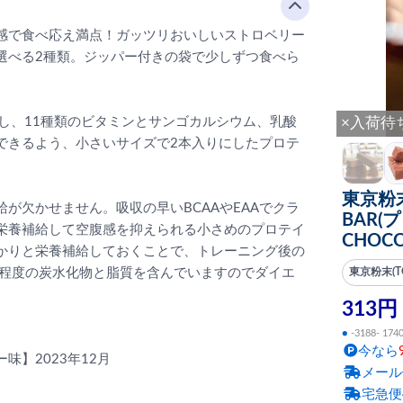
感で食べ応え満点！ガッツリおいしいストロベリー
選べる2種類。ジッパー付きの袋で少しずつ食べら
し、11種類のビタミンとサンゴカルシウム、乳酸
×入荷待
できるよう、小さいサイズで2本入りにしたプロテ
東京粉末(
が欠かせません。吸収の早いBCAAやEAAでクラ
BAR(
栄養補給して空腹感を抑えられる小さめのプロテイ
CHOCO
かりと栄養補給しておくことで、トレーニング後の
る程度の炭水化物と脂質を含んでいますのでダイエ
東京粉末(TO
313円
●
-3188- 174
今なら
味】2023年12月
メール
宅急便