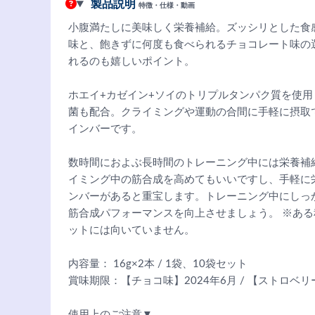
製品説明
特徴・仕様・動画
小腹満たしに美味しく栄養補給。ズッシリとした食
味と、飽きずに何度も食べられるチョコレート味の
れるのも嬉しいポイント。
ホエイ+カゼイン+ソイのトリプルタンパク質を使用
菌も配合。クライミングや運動の合間に手軽に摂取
インバーです。
数時間におよぶ長時間のトレーニング中には栄養補給
イミング中の筋合成を高めてもいいですし、手軽に
ンバーがあると重宝します。トレーニング中にしっ
筋合成パフォーマンスを向上させましょう。 ※あ
ットには向いていません。
内容量： 16g×2本 / 1袋、10袋セット
賞味期限：【チョコ味】2024年6月 / 【ストロベリー
使用上のご注意▼