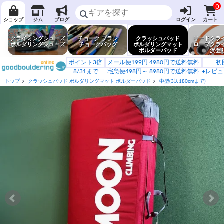
0
ショップ
ジム
ブログ
ログイン
カート
クライミングシューズ
チョーク ブラシ
クラッシュパッド
リードクラ
ボルダリングシューズ
チョークバッグ
ボルダリングマット
ロープクラ
ボルダーパッド
沢登
ポイント3倍
メール便199円 4980円で送料無料
初
8/31まで
宅急便498円～ 8980円で送料無料
+レビュ
トップ
クラッシュパッド ボルダリングマット ボルダーパッド
中型(3辺180cmまで)