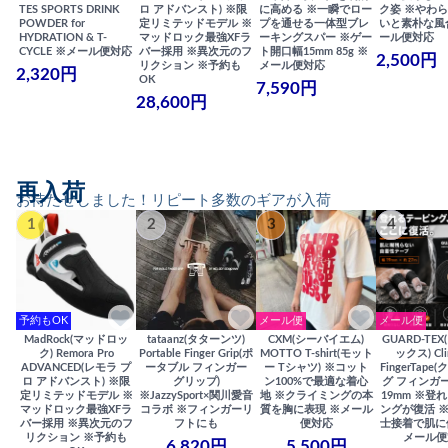
TES SPORTS DRINK
ロ アドバンスト) ※限
に高める ※一瞬でロー
ク姿 ※やわ
POWDER for
定リミテッドモデル ※
プを通せる一体型ブレ
いと素朴な風
HYDRATION & T-
マッドロック最強XFラ
ーキングスパー ※ゲー
ール便対応
CYCLE ※メール便対応
バー採用 ※異次元のフ
ト開口幅15mm 85g ※
2,500円
リクション ※予約も
メール便対応
2,320円
OK
7,590円
28,600円
再入荷
お待たせしました！リピート多数のギアが入荷
1
2
3
4
予約もOK
メール便
メール便
MadRock(マッドロッ
tataanz(タターンツ)
CXM(シーバイエム)
GUARD-TE
ク) Remora Pro
Portable Finger Grip(ポ
MOTTO T-shirt(モット
ックス) Cli
ADVANCED(レモラ プ
ータブル フィンガー
ー Tシャツ) ※コット
FingerTap
ロ アドバンスト) ※限
グリップ)
ン100%で最適な着心
グ フィンガー
定リミテッドモデル ※
※JazzySport×関川愛音
地 ※クライミングの本
19mm ※登
マッドロック最強XFラ
コラボ ※フィンガーリ
質を胸に表現 ※メール
ングが復活 
バー採用 ※異次元のフ
フトにも
便対応
士接着で肌に
リクション ※予約も
メール便
6,820円
5,500円