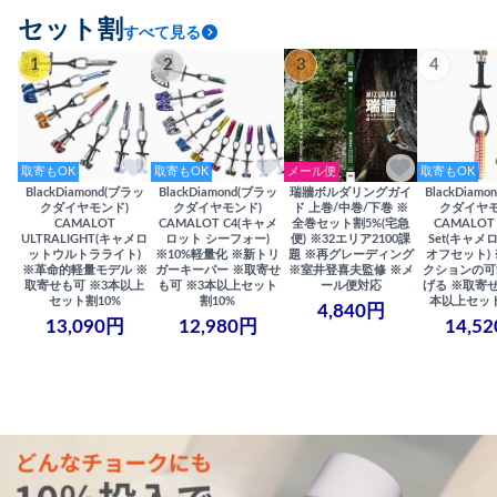
セット割
すべて見る
1
2
3
4
取寄もOK
取寄もOK
メール便
取寄もOK
BlackDiamond(ブラッ
BlackDiamond(ブラッ
瑞牆ボルダリングガイ
BlackDiam
クダイヤモンド)
クダイヤモンド)
ド 上巻/中巻/下巻 ※
クダイヤモ
CAMALOT
CAMALOT C4(キャメ
全巻セット割5%(宅急
CAMALOT 
ULTRALIGHT(キャメロ
ロット シーフォー)
便) ※32エリア2100課
Set(キャメロ
ットウルトラライト)
※10%軽量化 ※新トリ
題 ※再グレーディング
オフセット)
※革命的軽量モデル ※
ガーキーパー ※取寄せ
※室井登喜夫監修 ※メ
クションの可
取寄せも可 ※3本以上
も可 ※3本以上セット
ール便対応
げる ※取寄せ
セット割10%
割10%
本以上セット
4,840円
13,090円
12,980円
14,5