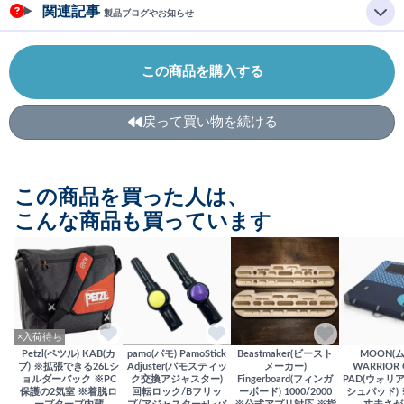
関連記事
製品ブログやお知らせ
この商品を購入する
戻って買い物を続ける
この商品を買った人は、
こんな商品も買っています
×入荷待ち
Petzl(ペツル) KAB(カ
pamo(パモ) PamoStick
Beastmaker(ビースト
MOON(
ブ) ※拡張できる26Lシ
Adjuster(パモスティッ
メーカー)
WARRIOR 
ョルダーバック ※PC
ク交換アジャスター)
Fingerboard(フィンガ
PAD(ウォリ
保護の2気室 ※着脱ロ
回転ロック/Bフリッ
ーボード) 1000/2000
シュパッド)