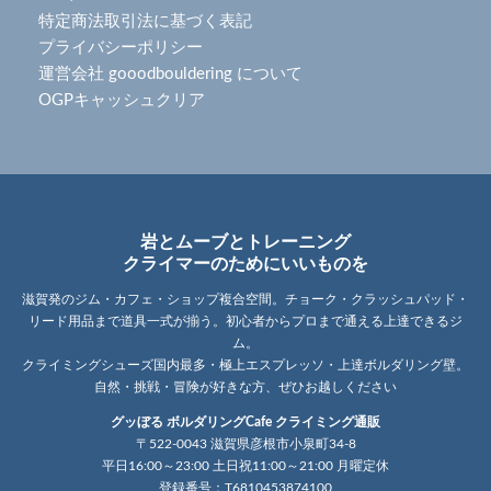
特定商法取引法に基づく表記
プライバシーポリシー
運営会社 gooodbouldering について
OGPキャッシュクリア
岩とムーブとトレーニング
クライマーのためにいいものを
滋賀発のジム・カフェ・ショップ複合空間。チョーク・クラッシュパッド・
リード用品まで道具一式が揃う。初心者からプロまで通える上達できるジ
ム。
クライミングシューズ国内最多・極上エスプレッソ・上達ボルダリング壁。
自然・挑戦・冒険が好きな方、ぜひお越しください
グッぼる ボルダリングCafe クライミング通販
〒522-0043 滋賀県彦根市小泉町34-8
平日16:00～23:00 土日祝11:00～21:00 月曜定休
登録番号：T6810453874100