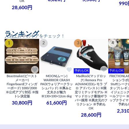
OK
990
28,600円
ランキング
人気上昇中のギアをチェック！
1
2
3
4
予約もOK
予約もOK
Beastmaker(ビースト
MOON(ムーン)
MadRock(マッドロッ
FRICTIONL
メーカー)
WARRIOR CRASH
ク) Remora Pro
ションラボ) S
Fingerboard(フィンガ
PAD(ウォリアークラッ
ADVANCED(レモラ プ
Stuff(シー
ーボード) 1000/2000
シュパッド) ※厚みと
ロ アドバンスト) ※限
タッフ) レギ
※公式アプリ対応 ※指
丈夫さが魅力
定リミテッドモデル ※
イジェニック
トレ決定版
※130×100×12cm 6kg
マッドロック最強XFラ
ールフリー 
バー採用 ※異次元のフ
ップクライマ
30,800円
61,600円
リクション ※予約も
予約も
OK
2,31
28,600円