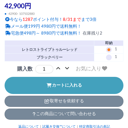
42,900円
●
-42900- 107502880
今なら
1287
ポイント付与！
8/31まで
まで3倍
メール便199円 4980円で送料無料！
宅急便498円～ 8980円で送料無料！
在庫残り2
即納
1
レトロストライプトゥルーレッド
1
ブラックベリー
お気に入り
購入数
カートに入れる
取寄せを依頼する
この商品について問い合わせる
返品について
｜
試履き交換™について
｜
特定商取引法の表記