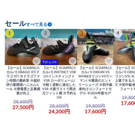
セール
すべて見る
1
2
3
4
予約もOK
【セール】SCARPA(ス
【セール】SCARPA(ス
【セール】SCARPA(ス
【セール】SC
カルパ) DRAGO XT(ド
カルパ) INSTINCT VSR
カルパ) ORIGIN VS
カルパ) ORIG
ラゴ XT) ※ドラゴファ
LV(インスティンクト
WMN(オリジンVSウー
リジンVS) 
ン待望の最終形 ※超好
VSR ローボリューム)
マン) ※最高のエント
上達できる入
評の新開発ハニカムヒ
※軽く柔軟に進化した
リーシューズ ※初中級
ズ ※初中級
ール ※密着度と足裏感
VSR ※新ラストで異次
者向けコンフォートモ
フォート
覚が向上
元フィット感 ※予約も
デル ※2024年新モデ
19,8
OK
ル
28,600円
17,6
28,600円
19,800円
27,500円
24,200円
17,600円