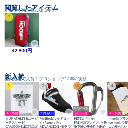
閲覧したアイテム
あなたが見た気になるギア
1
42,900円
新入荷
国内最速で入荷！プロショップ13年の実績
1
2
3
4
×入荷待ち
メール便
予約もOK
メール便
メール便
△UP ATHLETE(ユーピ
MadRock(マッドロッ
PETZL(ペツル)
＋mofu(プラ
ーアスリート)
ク) Remora Pro
FREINO(フレイノ) ※懸
toe hook 
CAA5500+ELECTROLY
ADVANCED(レモラ プ
垂下降の安全性を劇的
コの愛らしい