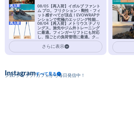
再入荷
08/05【再入荷】イボルブ ファント
ム プロ。フリクション・剛性・フィ
ット感すべてが頂点！EVOWRAPテ
ンションで究極のエッジング性能を
再入荷
08/04【再入荷】メトリウス ナノリ
実現。進化系ラバーEvo-74はTRAX
ングス。旅先やジム外トレーニング
を凌駕する粘着力で極小ホールドに
に最適。フィンガーリフトにも対応
安心感。
し、指ごとの負荷管理に最適。クラ
イマーの指を本気で鍛えるギア。
さらに表示
Instagram
すべて見る
ジム/ショップ/カフェから毎日発信中！