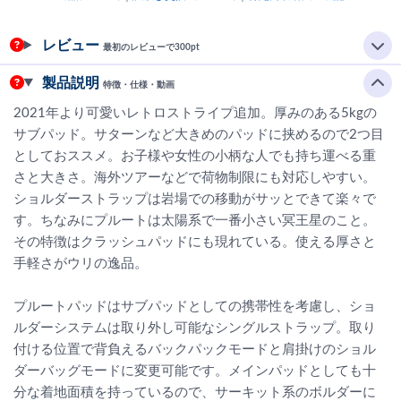
レビュー
最初のレビューで300pt
製品説明
特徴・仕様・動画
2021年より可愛いレトロストライプ追加。厚みのある5kgの
サブパッド。サターンなど大きめのパッドに挟めるので2つ目
としておススメ。お子様や女性の小柄な人でも持ち運べる重
さと大きさ。海外ツアーなどで荷物制限にも対応しやすい。
ショルダーストラップは岩場での移動がサッとできて楽々で
す。ちなみにプルートは太陽系で一番小さい冥王星のこと。
その特徴はクラッシュパッドにも現れている。使える厚さと
手軽さがウリの逸品。
プルートパッドはサブパッドとしての携帯性を考慮し、ショ
ルダーシステムは取り外し可能なシングルストラップ。取り
付ける位置で背負えるバックパックモードと肩掛けのショル
ダーバッグモードに変更可能です。メインパッドとしても十
分な着地面積を持っているので、サーキット系のボルダーに