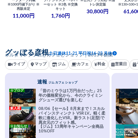
ープタープ内蔵
プ/アジャスター+レバ
※公式アプリ対応 ※指
丈夫さが
※1000円値下がり ※
ーセット ※2色 ※交換
トレ決定版
※130×100×1
再販未定
キット
30,800円
61,6
11,000円
1,760円
グッぼる彦根
土日連休11-21 平日祝16-23 月休
ボルダリングジムとカフェとショップ｜2013年創業
ライブ
マップ
ジム
カフェ
料金
営業日
速報
ジム カフェ ショップ
☆ブログ
「昔のミウラは1万円台だった」25
年の価格変化から、今のクライミン
グシューズ選びを楽しむ
新入荷
08/06【セール】8月末まで！スカル
パ インスティンクト VSR LV。軽く柔
軟に進化したVSR。新ラスト(足型)で
異次元のフィット感。
☆お知らせ
【ジム】13周年キャンペーン全商品
10%OFF