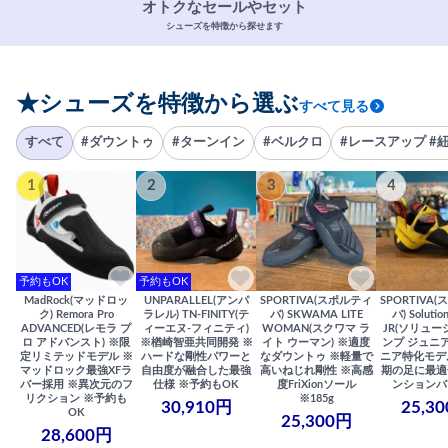
オトクなセールやセット
シューズを特徴から探せます
★シューズを特徴から選ぶ
すべて見る
すべて
#ダウントゥ
#ターンイン
#ベルクロ
#レースアップ #
1
2
3
4
予約もOK
予約もOK
MadRock(マッドロッ
UNPARALLEL(アンパ
SPORTIVA(スポルティ
SPORTIVA
ク) Remora Pro
ラレル) TN-FINITY(テ
バ) SKWAMA LITE
バ) Solutio
ADVANCED(レモラ プ
ィーエヌ-フィニティ)
WOMAN(スクワマ ラ
JR(ソリュー
ロ アドバンスト) ※限
※楢崎智亜共同開発 ※
イト ウーマン) ※適度
ンプ ジュニア
定リミテッドモデル ※
ハードな剛性パワーと
なダウントゥ ※軽量で
ニア特化モデ
マッドロック最強XFラ
自由度が融合した最強
高いねじれ剛性 ※高感
期の足に最適
バー採用 ※異次元のフ
仕様 ※予約もOK
度FriXionソール
ンションバ
リクション ※予約も
※185g
30,910円
25,3
OK
25,300円
28,600円