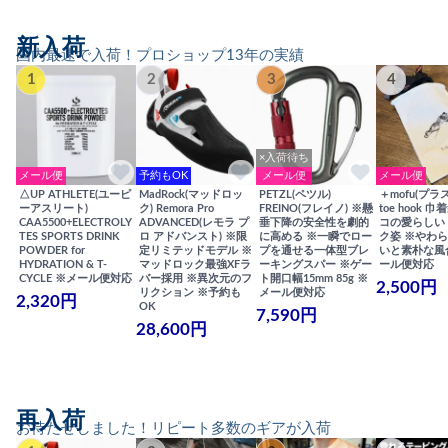
新入荷
国内最速で入荷！プロショップ13年の実績
1
2
3
4
×入荷待ち
メール便
予約もOK
メール便
メール便
△UP ATHLETE(ユーピ
MadRock(マッドロッ
PETZL(ペツル)
＋mofu(プラ
ーアスリート)
ク) Remora Pro
FREINO(フレイノ) ※懸
toe hook 
CAA5500+ELECTROLY
ADVANCED(レモラ プ
垂下降の安全性を劇的
コの愛らしい
TES SPORTS DRINK
ロ アドバンスト) ※限
に高める ※一瞬でロー
ク姿 ※やわ
POWDER for
定リミテッドモデル ※
プを通せる一体型ブレ
いと素朴な風
HYDRATION & T-
マッドロック最強XFラ
ーキングスパー ※ゲー
ール便対応
CYCLE ※メール便対応
バー採用 ※異次元のフ
ト開口幅15mm 85g ※
2,500円
リクション ※予約も
メール便対応
2,320円
OK
7,590円
28,600円
再入荷
お待たせしました！リピート多数のギアが入荷