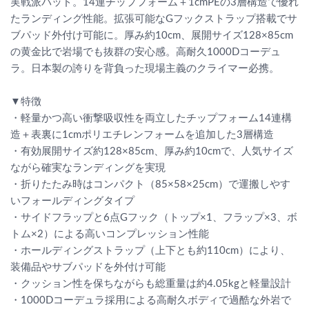
実戦派パッド。14連チップフォーム＋1cmPEの3層構造で優れ
たランディング性能。拡張可能なGフックストラップ搭載でサ
ブパッド外付け可能に。厚み約10cm、展開サイズ128×85cm
の黄金比で岩場でも抜群の安心感。高耐久1000Dコーデュ
ラ。日本製の誇りを背負った現場主義のクライマー必携。
▼特徴
・軽量かつ高い衝撃吸収性を両立したチップフォーム14連構
造＋表裏に1cmポリエチレンフォームを追加した3層構造
・有効展開サイズ約128×85cm、厚み約10cmで、人気サイズ
ながら確実なランディングを実現
・折りたたみ時はコンパクト（85×58×25cm）で運搬しやす
いフォールディングタイプ
・サイドフラップと6点Gフック（トップ×1、フラップ×3、ボ
トム×2）による高いコンプレッション性能
・ホールディングストラップ（上下とも約110cm）により、
装備品やサブパッドを外付け可能
・クッション性を保ちながらも総重量は約4.05kgと軽量設計
・1000Dコーデュラ採用による高耐久ボディで過酷な外岩で