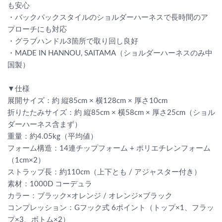
も安心
・バックパックスタイルのショルダーハーネスで長時間のア
プローチにも対応
・グラブハンドル3箇所で取り回し良好
・MADE IN HANNOU, SAITAMA（ショルダーハーネスのみ中
国製）
▼仕様
展開サイズ：約 縦85cm × 横128cm × 厚さ10cm
折りたたみサイズ：約 縦85cm × 横58cm × 厚さ25cm（ショル
ダーハーネス含まず）
重量：約4.05kg（平均値）
フォーム構造：14連チップフォーム + ポリエチレンフォーム
（1cm×2）
ストラップ長：約110cm（上下とも / アジャスター付き）
素材：1000D コーデュラ
カラー：ブラック×オレンジ / オレンジ×ブラック
コンプレッション：Gフック式 6ポイント（トップ×1、フラッ
プ×3、ボトム×2）