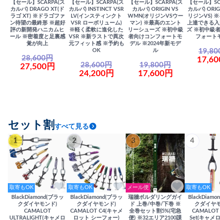
【セール】SCARPA(ス
【セール】SCARPA(ス
【セール】SCARPA(ス
【セール】SC
カルパ) DRAGO XT(ド
カルパ) INSTINCT VSR
カルパ) ORIGIN VS
カルパ) ORIG
ラゴ XT) ※ドラゴファ
LV(インスティンクト
WMN(オリジンVSウー
リジンVS) 
ン待望の最終形 ※超好
VSR ローボリューム)
マン) ※最高のエント
上達できる入
評の新開発ハニカムヒ
※軽く柔軟に進化した
リーシューズ ※初中級
ズ ※初中級
ール ※密着度と足裏感
VSR ※新ラストで異次
者向けコンフォートモ
フォート
覚が向上
元フィット感 ※予約も
デル ※2024年新モデ
19,8
OK
ル
28,600円
17,6
28,600円
19,800円
27,500円
24,200円
17,600円
セット割
すべて見る
1
2
3
4
取寄もOK
取寄もOK
メール便
取寄もOK
BlackDiamond(ブラッ
BlackDiamond(ブラッ
瑞牆ボルダリングガイ
BlackDiam
クダイヤモンド)
クダイヤモンド)
ド 上巻/中巻/下巻 ※
クダイヤモ
CAMALOT
CAMALOT C4(キャメ
全巻セット割5%(宅急
CAMALOT 
ULTRALIGHT(キャメロ
ロット シーフォー)
便) ※32エリア2100課
Set(キャメロ