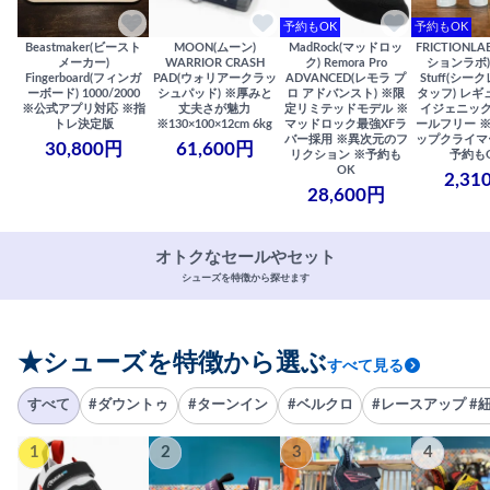
予約もOK
予約もOK
Beastmaker(ビースト
MOON(ムーン)
MadRock(マッドロッ
FRICTIONL
メーカー)
WARRIOR CRASH
ク) Remora Pro
ションラボ) S
Fingerboard(フィンガ
PAD(ウォリアークラッ
ADVANCED(レモラ プ
Stuff(シー
ーボード) 1000/2000
シュパッド) ※厚みと
ロ アドバンスト) ※限
タッフ) レギ
※公式アプリ対応 ※指
丈夫さが魅力
定リミテッドモデル ※
イジェニック
トレ決定版
※130×100×12cm 6kg
マッドロック最強XFラ
ールフリー 
バー採用 ※異次元のフ
ップクライマ
30,800円
61,600円
リクション ※予約も
予約も
OK
2,31
28,600円
オトクなセールやセット
シューズを特徴から探せます
★シューズを特徴から選ぶ
すべて見る
すべて
#ダウントゥ
#ターンイン
#ベルクロ
#レースアップ #
1
2
3
4