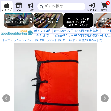
0
ショップ
ジム
ブログ
ログイン
カート
クライミングシューズ
チョーク ブラシ
クラッシュパッド
リードクラ
ボルダリングシューズ
チョークバッグ
ボルダリングマット
ロープクラ
ボルダーパッド
沢登
ポイント3倍
メール便199円 4980円で送料無料
初
8/31まで
宅急便498円～ 8980円で送料無料
+レビュ
トップ
クラッシュパッド ボルダリングマット ボルダーパッド
中型(3辺180cmまで)