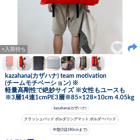
×入荷待ち
kazahana(カザハナ) team motivation
(チームモチベーション) ※
軽量高剛性で絶妙サイズ ※女性もユースも
※3層14連1cmPE3層※85×128×10cm 4.05kg
kazahana(カザハナ)
クラッシュパッド ボルダリングマット ボルダーパッド
中型(3辺180cmまで)