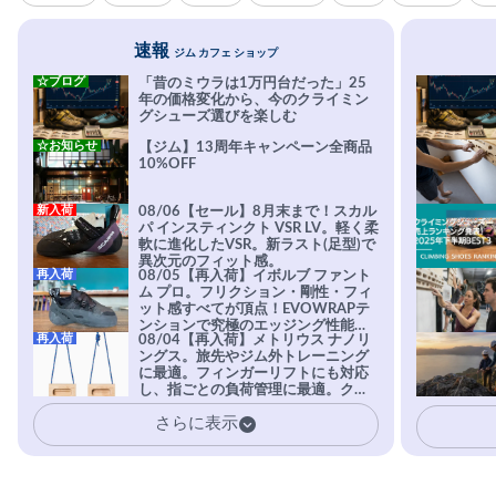
速報
ジム カフェ ショップ
☆ブログ
「昔のミウラは1万円台だった」25
年の価格変化から、今のクライミン
グシューズ選びを楽しむ
☆お知らせ
【ジム】13周年キャンペーン全商品
10%OFF
新入荷
08/06【セール】8月末まで！スカル
パ インスティンクト VSR LV。軽く柔
軟に進化したVSR。新ラスト(足型)で
異次元のフィット感。
再入荷
08/05【再入荷】イボルブ ファント
ム プロ。フリクション・剛性・フィ
ット感すべてが頂点！EVOWRAPテ
ンションで究極のエッジング性能を
再入荷
08/04【再入荷】メトリウス ナノリ
実現。進化系ラバーEvo-74はTRAX
ングス。旅先やジム外トレーニング
を凌駕する粘着力で極小ホールドに
に最適。フィンガーリフトにも対応
安心感。
し、指ごとの負荷管理に最適。クラ
イマーの指を本気で鍛えるギア。
さらに表示