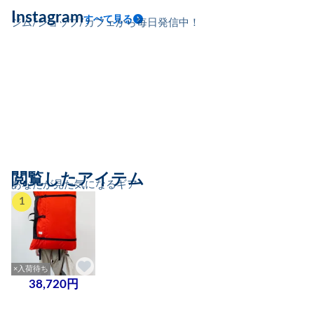
Instagram
すべて見る
ジム/ショップ/カフェから毎日発信中！
閲覧したアイテム
あなたが見た気になるギア
1
×入荷待ち
38,720円