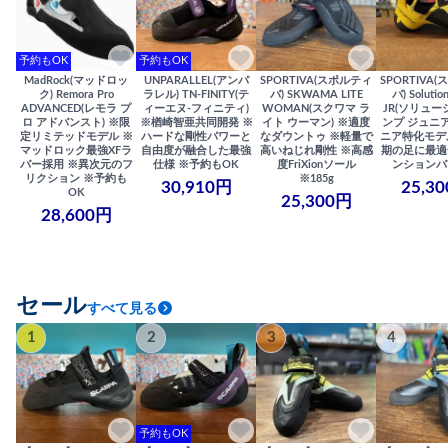
予約もOK
予約もOK
MadRock(マッドロッ
UNPARALLEL(アンパ
SPORTIVA(スポルティ
SPORTIVA
ク) Remora Pro
ラレル) TN-FINITY(テ
バ) SKWAMA LITE
バ) Solutio
ADVANCED(レモラ プ
ィーエヌ-フィニティ)
WOMAN(スクワマ ラ
JR(ソリュー
ロ アドバンスト) ※限
※楢崎智亜共同開発 ※
イト ウーマン) ※適度
ンプ ジュニア
定リミテッドモデル ※
ハードな剛性パワーと
なダウントゥ ※軽量で
ニア特化モデ
マッドロック最強XFラ
自由度が融合した最強
高いねじれ剛性 ※高感
期の足に最適
バー採用 ※異次元のフ
仕様 ※予約もOK
度FriXionソール
ンションバ
リクション ※予約も
※185g
30,910円
25,3
OK
25,300円
28,600円
セール
すべて見る
1
2
3
4
予約もOK