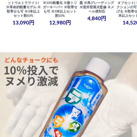
ットウルトラライト)
※10%軽量化 ※新トリ
題 ※再グレーディング
オフセット)
※革命的軽量モデル ※
ガーキーパー ※取寄せ
※室井登喜夫監修 ※メ
クションの可
取寄せも可 ※3本以上
も可 ※3本以上セット
ール便対応
げる ※取寄せ
セット割10%
割10%
本以上セット
4,840円
13,090円
12,980円
14,5