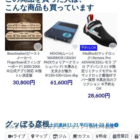
こんな商品も買っています
予約もOK
Beastmaker(ビースト
MOON(ムーン)
MadRock(マッドロッ
メーカー)
WARRIOR CRASH
ク) Remora Pro
Fingerboard(フィンガ
PAD(ウォリアークラッ
ADVANCED(レモラ プ
ーボード) 1000/2000
シュパッド) ※厚みと
ロ アドバンスト) ※限
※公式アプリ対応 ※指
丈夫さが魅力
定リミテッドモデル ※
トレ決定版
※130×100×12cm 6kg
マッドロック最強XFラ
バー採用 ※異次元のフ
30,800円
61,600円
リクション ※予約も
OK
28,600円
グッぼる彦根
土日連休11-21 平日祝16-23 月休
ボルダリングジムとカフェとショップ｜2013年創業
ライブ
マップ
ジム
カフェ
料金
営業日