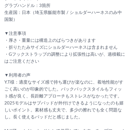
グラブハンドル：3箇所
生産国：日本（埼玉県飯能市製 / ショルダーハーネスのみ中
国製）
▼注意事項
・厚さ・重量には構造上のばらつきがあります
・折りたたみサイズにショルダーハーネスは含まれません
・Gフックストラップの調整により拡張性は高いが、過積載に
はご注意ください
▼利用者の声
Y.T様：適度なサイズ感で持ち運びが楽なのに、着地性能がす
ごく高いのが印象的でした。バックパックスタイルもフィッ
ト感が良く、長距離アプローチもストレスがなかったです。
2025モデルはサブパッドが外付けできるようになったのも嬉
しいポイント。素材感も丈夫で、多少の擦れでも全く問題な
し。長く使えるパッドだと感じました。