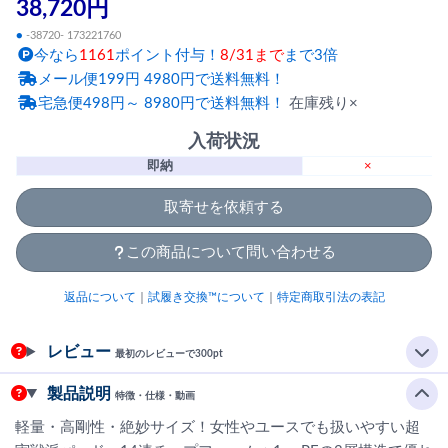
38,720円
●
-38720- 173221760
今なら
1161
ポイント付与！
8/31まで
まで3倍
メール便199円 4980円で送料無料！
宅急便498円～ 8980円で送料無料！
在庫残り×
入荷状況
即納
×
取寄せを依頼する
この商品について問い合わせる
返品について
｜
試履き交換™について
｜
特定商取引法の表記
レビュー
最初のレビューで300pt
製品説明
特徴・仕様・動画
軽量・高剛性・絶妙サイズ！女性やユースでも扱いやすい超