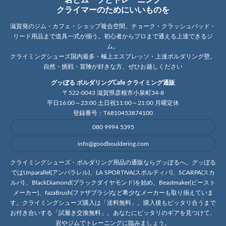
岩とムーブとトレーニング
クライマーのためにいいものを
滋賀発のジム・カフェ・ショップ複合空間。チョーク・クラッシュパッド・
リード用品まで道具一式が揃う。初心者からプロまで通える上達できるジ
ム。
クライミングシューズ国内最多・極上エスプレッソ・上達ボルダリング壁。
自然・挑戦・冒険が好きな方、ぜひお越しください
グッぼる ボルダリングCafe クライミング通販
〒522-0043 滋賀県彦根市小泉町34-8
平日16:00～23:00 土日祝11:00～21:00 月曜定休
登録番号：T6810453874100
080 9994 5395
info@goodbouldering.com
クライミングシューズ・ボルダリング用品の通販ならグッぼるへ。グッぼる
ではUnparallel(アンパラレル)、LA SPORTIVA(スポルティバ)、SCARPA(スカ
ルパ) 、BlackDiamond(ブラックダイヤモンド)を始め、Beastmaker(ビースト
メーカー)、fazaBrush(ファザブラシ)など希少なメーカーも取り揃えていま
す。クライミングシューズ購入は「送料無料」。購入後もピッタリ合うまで
お付き合いする「試履き交換無料」。あなたにピッタリのギアを見つけて、
岩やジムでトレーニングに臨みましょう。