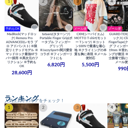
1
2
3
4
予約もOK
メール便
メール便
MadRock(マッドロッ
tataanz(タターンツ)
CXM(シーバイエム)
GUARD-TE
ク) Remora Pro
Portable Finger Grip(ポ
MOTTO T-shirt(モット
ックス) Cli
ADVANCED(レモラ プ
ータブル フィンガー
ー Tシャツ) ※コット
FingerTap
ロ アドバンスト) ※限
グリップ)
ン100%で最適な着心
グ フィンガー
定リミテッドモデル ※
※JazzySport×関川愛音
地 ※クライミングの本
19mm ※登
マッドロック最強XFラ
コラボ ※フィンガーリ
質を胸に表現 ※メール
ングが復活 
バー採用 ※異次元のフ
フトにも
便対応
士接着で肌に
リクション ※予約も
メール便
6,820円
5,500円
OK
990
28,600円
ランキング
人気上昇中のギアをチェック！
1
2
3
4