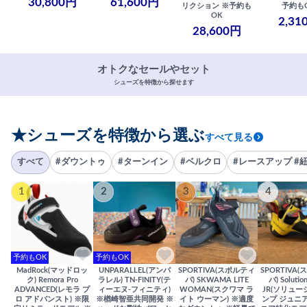
30,800円
61,600円
リクション ※予約も
予約も
OK
2,31
28,600円
オトクなセールやセット
シューズを特徴から探せます
★シューズを特徴から選ぶ
すべて見る
すべて
#ダウントゥ
#ターンイン
#ベルクロ
#レースアップ #
1
2
3
4
予約もOK
予約もOK
MadRock(マッドロッ
UNPARALLEL(アンパ
SPORTIVA(スポルティ
SPORTIVA
ク) Remora Pro
ラレル) TN-FINITY(テ
バ) SKWAMA LITE
バ) Solutio
ADVANCED(レモラ プ
ィーエヌ-フィニティ)
WOMAN(スクワマ ラ
JR(ソリュー
ロ アドバンスト) ※限
※楢崎智亜共同開発 ※
イト ウーマン) ※適度
ンプ ジュニア