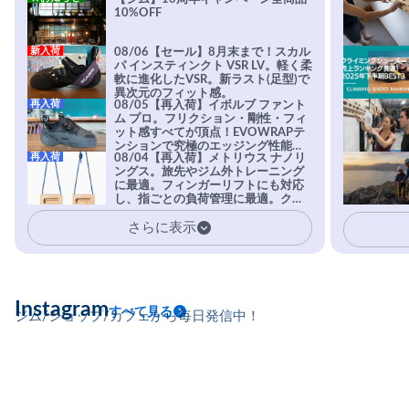
10%OFF
新入荷
08/06【セール】8月末まで！スカル
パ インスティンクト VSR LV。軽く柔
軟に進化したVSR。新ラスト(足型)で
異次元のフィット感。
再入荷
08/05【再入荷】イボルブ ファント
ム プロ。フリクション・剛性・フィ
ット感すべてが頂点！EVOWRAPテ
ンションで究極のエッジング性能を
再入荷
08/04【再入荷】メトリウス ナノリ
実現。進化系ラバーEvo-74はTRAX
ングス。旅先やジム外トレーニング
を凌駕する粘着力で極小ホールドに
に最適。フィンガーリフトにも対応
安心感。
し、指ごとの負荷管理に最適。クラ
イマーの指を本気で鍛えるギア。
さらに表示
Instagram
すべて見る
ジム/ショップ/カフェから毎日発信中！