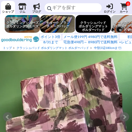
0
ショップ
ジム
ブログ
ログイン
カート
クライミングシューズ
チョーク ブラシ
クラッシュパッド
リードクラ
ボルダリングシューズ
チョークバッグ
ボルダリングマット
ロープクラ
ボルダーパッド
沢登
ポイント3倍
メール便199円 4980円で送料無料
初
8/31まで
宅急便498円～ 8980円で送料無料
+レビュ
トップ
クラッシュパッド ボルダリングマット ボルダーパッド
中型(3辺180cmまで)