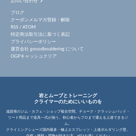
お問い合わせ
ブログ
クーポンメルマガ登録・解除
RSS
/
ATOM
特定商法取引法に基づく表記
プライバシーポリシー
運営会社 gooodbouldering について
OGPキャッシュクリア
岩とムーブとトレーニング
クライマーのためにいいものを
滋賀発のジム・カフェ・ショップ複合空間。チョーク・クラッシュパッド・
リード用品まで道具一式が揃う。初心者からプロまで通える上達できるジ
ム。
クライミングシューズ国内最多・極上エスプレッソ・上達ボルダリング壁。
自然・挑戦・冒険が好きな方、ぜひお越しください