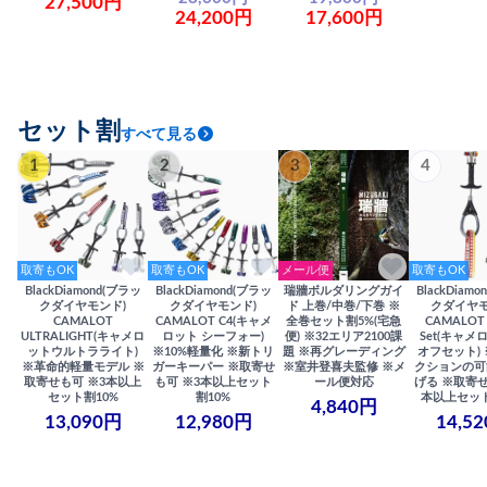
27,500円
24,200円
17,600円
セット割
すべて見る
1
2
3
4
取寄もOK
取寄もOK
メール便
取寄もOK
BlackDiamond(ブラッ
BlackDiamond(ブラッ
瑞牆ボルダリングガイ
BlackDiam
クダイヤモンド)
クダイヤモンド)
ド 上巻/中巻/下巻 ※
クダイヤモ
CAMALOT
CAMALOT C4(キャメ
全巻セット割5%(宅急
CAMALOT 
ULTRALIGHT(キャメロ
ロット シーフォー)
便) ※32エリア2100課
Set(キャメロ
ットウルトラライト)
※10%軽量化 ※新トリ
題 ※再グレーディング
オフセット)
※革命的軽量モデル ※
ガーキーパー ※取寄せ
※室井登喜夫監修 ※メ
クションの可
取寄せも可 ※3本以上
も可 ※3本以上セット
ール便対応
げる ※取寄せ
セット割10%
割10%
本以上セット
4,840円
13,090円
12,980円
14,5