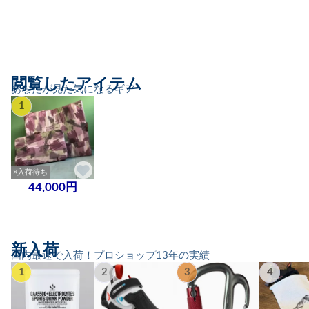
閲覧したアイテム
あなたが見た気になるギア
1
×入荷待ち
44,000円
新入荷
国内最速で入荷！プロショップ13年の実績
1
2
3
4