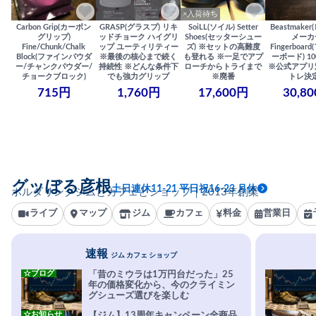
×入荷待ち
Carbon Grip(カーボン
GRASP(グラスプ) リキ
SoiLL(ソイル) Setter
Beastmake
グリップ)
ッドチョーク ハイグリ
Shoes(セッターシュー
メーカ
Fine/Chunk/Chalk
ップ ユーティリティー
ズ) ※セットの高難度
Fingerboa
Block(ファインパウダ
※最後の核心まで続く
も登れる ※一足でアプ
ーボード) 100
ー/チャンクパウダー/
持続性 ※どんな条件下
ローチからトライまで
※公式アプリ
チョークブロック)
でも強力グリップ
※廃番
トレ決
715円
1,760円
17,600円
30,8
グッぼる彦根
土日連休11-21 平日祝16-23 月休
ボルダリングジムとカフェとショップ｜2013年創業
ライブ
マップ
ジム
カフェ
料金
営業日
速報
ジム カフェ ショップ
☆ブログ
「昔のミウラは1万円台だった」25
年の価格変化から、今のクライミン
グシューズ選びを楽しむ
☆お知らせ
【ジム】13周年キャンペーン全商品