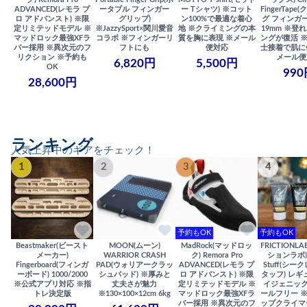
ADVANCED(レモラ プ
ータブル フィンガー
ー Tシャツ) ※コット
FingerTap
ロ アドバンスト) ※限
グリップ)
ン100%で最適な着心
グ フィンガー
定リミテッドモデル ※
※JazzySport×関川愛音
地 ※クライミングの本
19mm ※登
マッドロック最強XFラ
コラボ ※フィンガーリ
質を胸に表現 ※メール
ングが復活 
バー採用 ※異次元のフ
フトにも
便対応
士接着で肌に
リクション ※予約も
メール便
6,820円
5,500円
OK
990
28,600円
ランキング
人気上昇中のギアをチェック！
1
2
3
4
予約もOK
予約もOK
Beastmaker(ビースト
MOON(ムーン)
MadRock(マッドロッ
FRICTIONL
メーカー)
WARRIOR CRASH
ク) Remora Pro
ションラボ) S
Fingerboard(フィンガ
PAD(ウォリアークラッ
ADVANCED(レモラ プ
Stuff(シー
ーボード) 1000/2000
シュパッド) ※厚みと
ロ アドバンスト) ※限
タッフ) レギ
※公式アプリ対応 ※指
丈夫さが魅力
定リミテッドモデル ※
イジェニック
トレ決定版
※130×100×12cm 6kg
マッドロック最強XFラ
ールフリー 
バー採用 ※異次元のフ
ップクライマ