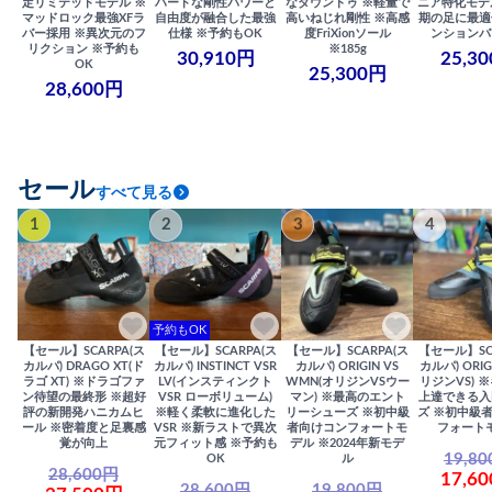
定リミテッドモデル ※
ハードな剛性パワーと
なダウントゥ ※軽量で
ニア特化モデ
マッドロック最強XFラ
自由度が融合した最強
高いねじれ剛性 ※高感
期の足に最適
バー採用 ※異次元のフ
仕様 ※予約もOK
度FriXionソール
ンションバ
リクション ※予約も
※185g
30,910円
25,3
OK
25,300円
28,600円
セール
すべて見る
1
2
3
4
予約もOK
【セール】SCARPA(ス
【セール】SCARPA(ス
【セール】SCARPA(ス
【セール】SC
カルパ) DRAGO XT(ド
カルパ) INSTINCT VSR
カルパ) ORIGIN VS
カルパ) ORIG
ラゴ XT) ※ドラゴファ
LV(インスティンクト
WMN(オリジンVSウー
リジンVS) 
ン待望の最終形 ※超好
VSR ローボリューム)
マン) ※最高のエント
上達できる入
評の新開発ハニカムヒ
※軽く柔軟に進化した
リーシューズ ※初中級
ズ ※初中級
ール ※密着度と足裏感
VSR ※新ラストで異次
者向けコンフォートモ
フォート
覚が向上
元フィット感 ※予約も
デル ※2024年新モデ
19,8
OK
ル
28,600円
17,6
28,600円
19,800円