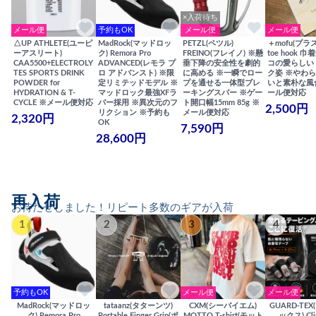
×入荷待ち
メール便
予約もOK
メール便
メール便
△UP ATHLETE(ユーピ
MadRock(マッドロッ
PETZL(ペツル)
＋mofu(プラ
ーアスリート)
ク) Remora Pro
FREINO(フレイノ) ※懸
toe hook 
CAA5500+ELECTROLY
ADVANCED(レモラ プ
垂下降の安全性を劇的
コの愛らしい
TES SPORTS DRINK
ロ アドバンスト) ※限
に高める ※一瞬でロー
ク姿 ※やわ
POWDER for
定リミテッドモデル ※
プを通せる一体型ブレ
いと素朴な風
HYDRATION & T-
マッドロック最強XFラ
ーキングスパー ※ゲー
ール便対応
CYCLE ※メール便対応
バー採用 ※異次元のフ
ト開口幅15mm 85g ※
2,500円
リクション ※予約も
メール便対応
2,320円
OK
7,590円
28,600円
再入荷
お待たせしました！リピート多数のギアが入荷
1
2
3
4
予約もOK
メール便
メール便
MadRock(マッドロッ
tataanz(タターンツ)
CXM(シーバイエム)
GUARD-TE
ク) Remora Pro
Portable Finger Grip(ポ
MOTTO T-shirt(モット
ックス) Cli