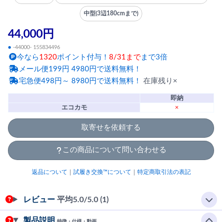
中型(3辺180cmまで)
44,000円
●
-44000- 155834496
今なら
1320
ポイント付与！
8/31まで
まで3倍
メール便199円 4980円で送料無料！
宅急便498円～ 8980円で送料無料！
在庫残り×
即納
エコカモ
×
取寄せを依頼する
この商品について問い合わせる
返品について
｜
試履き交換™について
｜
特定商取引法の表記
レビュー
平均
5.0
/5.0 (1)
製品説明
特徴・仕様・動画