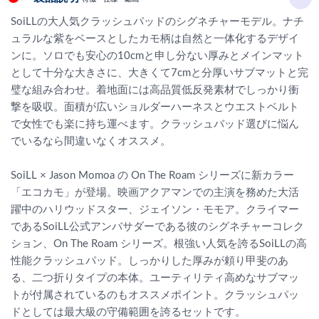
SoiLLの大人気クラッシュパッドのシグネチャーモデル。ナチ
ュラルな紫をベースとしたカモ柄は自然と一体化するデザイ
ンに。ソロでも安心の10cmと申し分ない厚みとメインマット
として十分な大きさに、大きくて7cmと分厚いサブマットと完
璧な組み合わせ。着地面には高品質低反発素材でしっかり衝
撃を吸収。面積が広いショルダーハーネスとウエストベルト
で女性でも楽に持ち運べます。クラッシュバッド選びに悩ん
でいるなら間違いなくオススメ。
SoiLL × Jason Momoa の On The Roam シリーズに新カラー
「エコカモ」が登場。映画アクアマンでの主演を務めた大活
躍中のハリウッドスター、ジェイソン・モモア。クライマー
であるSoiLL公式アンバサダーである彼のシグネチャーコレク
ション、On The Roam シリーズ。根強い人気を誇るSoiLLの高
性能クラッシュパッド。しっかりした厚みが頼り甲斐のあ
る、二つ折りタイプの本体。ユーティリティ高めなサブマッ
トが付属されているのもオススメポイント。クラッシュパッ
ドとしては最大級の守備範囲を誇るセットです。