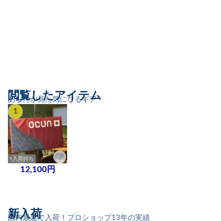
閲覧したアイテム
あなたが見た気になるギア
1
×入荷待ち
12,100円
新入荷
国内最速で入荷！プロショップ13年の実績