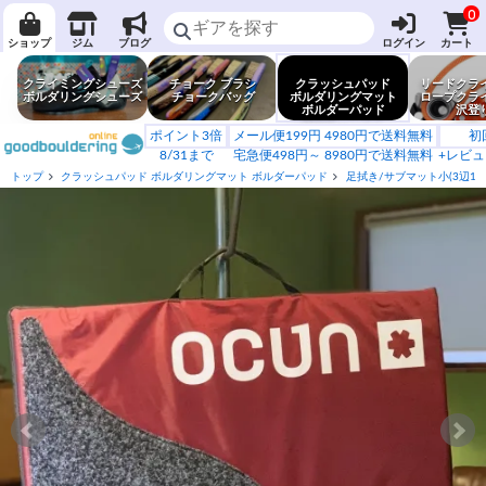
0
ショップ
ジム
ブログ
ログイン
カート
クライミングシューズ
チョーク ブラシ
クラッシュパッド
リードクラ
ボルダリングシューズ
チョークバッグ
ボルダリングマット
ロープクラ
ボルダーパッド
沢登
ポイント3倍
メール便199円 4980円で送料無料
初
8/31まで
宅急便498円～ 8980円で送料無料
+レビュ
トップ
クラッシュパッド ボルダリングマット ボルダーパッド
足拭き/サブマット小(3辺120