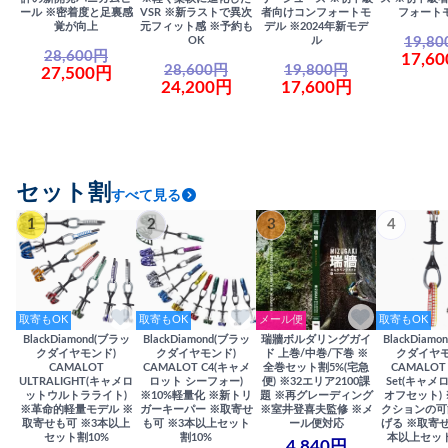
ール ※密着度と足裏感
VSR ※新ラストで異次
者向けコンフォートモ
フォート
覚が向上
元フィット感 ※予約も
デル ※2024年新モデ
19,8
OK
ル
28,600円
17,6
28,600円
19,800円
27,500円
24,200円
17,600円
セット割
すべて見る
1
2
3
4
取寄もOK
取寄もOK
メール便
取寄もOK
BlackDiamond(ブラッ
BlackDiamond(ブラッ
瑞牆ボルダリングガイ
BlackDiam
クダイヤモンド)
クダイヤモンド)
ド 上巻/中巻/下巻 ※
クダイヤモ
CAMALOT
CAMALOT C4(キャメ
全巻セット割5%(宅急
CAMALOT 
ULTRALIGHT(キャメロ
ロット シーフォー)
便) ※32エリア2100課
Set(キャメロ
ットウルトラライト)
※10%軽量化 ※新トリ
題 ※再グレーディング
オフセット)
※革命的軽量モデル ※
ガーキーパー ※取寄せ
※室井登喜夫監修 ※メ
クションの可
取寄せも可 ※3本以上
も可 ※3本以上セット
ール便対応
げる ※取寄せ
セット割10%
割10%
本以上セット
4,840円