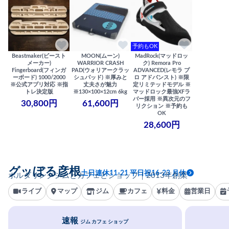
予約もOK
Beastmaker(ビースト
MOON(ムーン)
MadRock(マッドロッ
メーカー)
WARRIOR CRASH
ク) Remora Pro
Fingerboard(フィンガ
PAD(ウォリアークラッ
ADVANCED(レモラ プ
ーボード) 1000/2000
シュパッド) ※厚みと
ロ アドバンスト) ※限
※公式アプリ対応 ※指
丈夫さが魅力
定リミテッドモデル ※
トレ決定版
※130×100×12cm 6kg
マッドロック最強XFラ
バー採用 ※異次元のフ
30,800円
61,600円
リクション ※予約も
OK
28,600円
グッぼる彦根
土日連休11-21 平日祝16-23 月休
ボルダリングジムとカフェとショップ｜2013年創業
ライブ
マップ
ジム
カフェ
料金
営業日
速報
ジム カフェ ショップ