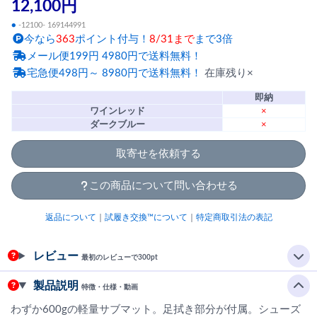
12,100円
●
-12100- 169144991
今なら
363
ポイント付与！
8/31まで
まで3倍
メール便199円 4980円で送料無料！
宅急便498円～ 8980円で送料無料！
在庫残り×
即納
ワインレッド
×
ダークブルー
×
取寄せを依頼する
この商品について問い合わせる
返品について
｜
試履き交換™について
｜
特定商取引法の表記
レビュー
最初のレビューで300pt
製品説明
特徴・仕様・動画
わずか600gの軽量サブマット。足拭き部分が付属。シューズ