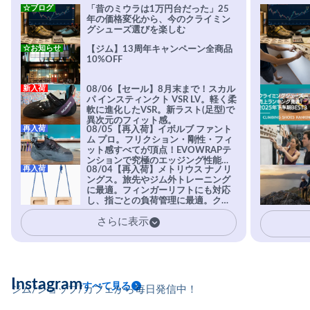
☆ブログ
「昔のミウラは1万円台だった」25
年の価格変化から、今のクライミン
グシューズ選びを楽しむ
☆お知らせ
【ジム】13周年キャンペーン全商品
10%OFF
新入荷
08/06【セール】8月末まで！スカル
パ インスティンクト VSR LV。軽く柔
軟に進化したVSR。新ラスト(足型)で
異次元のフィット感。
再入荷
08/05【再入荷】イボルブ ファント
ム プロ。フリクション・剛性・フィ
ット感すべてが頂点！EVOWRAPテ
ンションで究極のエッジング性能を
再入荷
08/04【再入荷】メトリウス ナノリ
実現。進化系ラバーEvo-74はTRAX
ングス。旅先やジム外トレーニング
を凌駕する粘着力で極小ホールドに
に最適。フィンガーリフトにも対応
安心感。
し、指ごとの負荷管理に最適。クラ
イマーの指を本気で鍛えるギア。
さらに表示
Instagram
すべて見る
ジム/ショップ/カフェから毎日発信中！