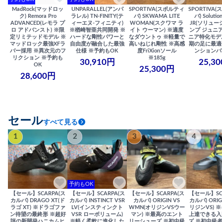
MadRock(マッドロッ
UNPARALLEL(アンパ
SPORTIVA(スポルティ
SPORTIVA
ク) Remora Pro
ラレル) TN-FINITY(テ
バ) SKWAMA LITE
バ) Solutio
ADVANCED(レモラ プ
ィーエヌ-フィニティ)
WOMAN(スクワマ ラ
JR(ソリュー
ロ アドバンスト) ※限
※楢崎智亜共同開発 ※
イト ウーマン) ※適度
ンプ ジュニア
定リミテッドモデル ※
ハードな剛性パワーと
なダウントゥ ※軽量で
ニア特化モデ
マッドロック最強XFラ
自由度が融合した最強
高いねじれ剛性 ※高感
期の足に最適
バー採用 ※異次元のフ
仕様 ※予約もOK
度FriXionソール
ンションバ
リクション ※予約も
※185g
30,910円
25,3
OK
25,300円
28,600円
セール
すべて見る
1
2
3
4
予約もOK
【セール】SCARPA(ス
【セール】SCARPA(ス
【セール】SCARPA(ス
【セール】SC
カルパ) DRAGO XT(ド
カルパ) INSTINCT VSR
カルパ) ORIGIN VS
カルパ) ORIG
ラゴ XT) ※ドラゴファ
LV(インスティンクト
WMN(オリジンVSウー
リジンVS) 
ン待望の最終形 ※超好
VSR ローボリューム)
マン) ※最高のエント
上達できる入
評の新開発ハニカムヒ
※軽く柔軟に進化した
リーシューズ ※初中級
ズ ※初中級