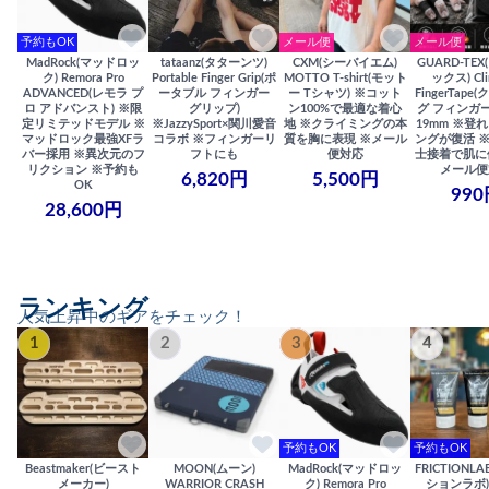
予約もOK
メール便
メール便
MadRock(マッドロッ
tataanz(タターンツ)
CXM(シーバイエム)
GUARD-TE
ク) Remora Pro
Portable Finger Grip(ポ
MOTTO T-shirt(モット
ックス) Cli
ADVANCED(レモラ プ
ータブル フィンガー
ー Tシャツ) ※コット
FingerTap
ロ アドバンスト) ※限
グリップ)
ン100%で最適な着心
グ フィンガー
定リミテッドモデル ※
※JazzySport×関川愛音
地 ※クライミングの本
19mm ※登
マッドロック最強XFラ
コラボ ※フィンガーリ
質を胸に表現 ※メール
ングが復活 
バー採用 ※異次元のフ
フトにも
便対応
士接着で肌に
リクション ※予約も
メール便
6,820円
5,500円
OK
990
28,600円
ランキング
人気上昇中のギアをチェック！
1
2
3
4
予約もOK
予約もOK
Beastmaker(ビースト
MOON(ムーン)
MadRock(マッドロッ
FRICTIONL
メーカー)
WARRIOR CRASH
ク) Remora Pro
ションラボ) S