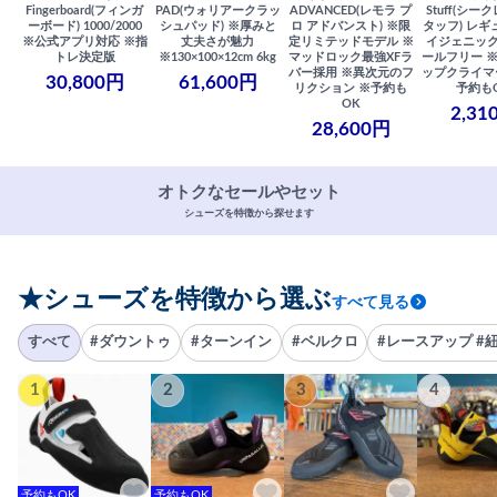
Fingerboard(フィンガ
PAD(ウォリアークラッ
ADVANCED(レモラ プ
Stuff(シー
ーボード) 1000/2000
シュパッド) ※厚みと
ロ アドバンスト) ※限
タッフ) レギ
※公式アプリ対応 ※指
丈夫さが魅力
定リミテッドモデル ※
イジェニック
トレ決定版
※130×100×12cm 6kg
マッドロック最強XFラ
ールフリー 
バー採用 ※異次元のフ
ップクライマ
30,800円
61,600円
リクション ※予約も
予約も
OK
2,31
28,600円
オトクなセールやセット
シューズを特徴から探せます
★シューズを特徴から選ぶ
すべて見る
すべて
#ダウントゥ
#ターンイン
#ベルクロ
#レースアップ #
1
2
3
4
予約もOK
予約もOK