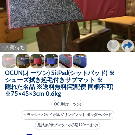
×入荷待ち
OCUN(オーツン) SitPad(シットパッド) ※
シューズ拭き起毛付きサブマット ※
隠れた名品 ※送料無料(宅配便 同梱不可)
※75×45×3cm 0.6kg
OCUN(オーツン)
クラッシュパッド ボルダリングマット ボルダーパッド
足拭き/サブマット小(3辺120cmまで)