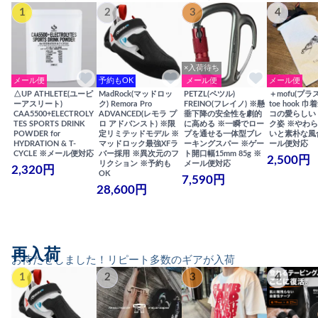
1
2
3
4
×入荷待ち
メール便
予約もOK
メール便
メール便
△UP ATHLETE(ユーピ
MadRock(マッドロッ
PETZL(ペツル)
＋mofu(プラ
ーアスリート)
ク) Remora Pro
FREINO(フレイノ) ※懸
toe hook 
CAA5500+ELECTROLY
ADVANCED(レモラ プ
垂下降の安全性を劇的
コの愛らしい
TES SPORTS DRINK
ロ アドバンスト) ※限
に高める ※一瞬でロー
ク姿 ※やわ
POWDER for
定リミテッドモデル ※
プを通せる一体型ブレ
いと素朴な風
HYDRATION & T-
マッドロック最強XFラ
ーキングスパー ※ゲー
ール便対応
CYCLE ※メール便対応
バー採用 ※異次元のフ
ト開口幅15mm 85g ※
2,500円
リクション ※予約も
メール便対応
2,320円
OK
7,590円
28,600円
再入荷
お待たせしました！リピート多数のギアが入荷
1
2
3
4