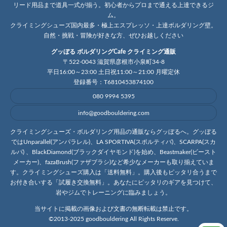
リード用品まで道具一式が揃う。初心者からプロまで通える上達できるジ
ム。
クライミングシューズ国内最多・極上エスプレッソ・上達ボルダリング壁。
自然・挑戦・冒険が好きな方、ぜひお越しください
グッぼる ボルダリングCafe クライミング通販
〒522-0043 滋賀県彦根市小泉町34-8
平日16:00～23:00 土日祝11:00～21:00 月曜定休
登録番号：T6810453874100
080 9994 5395
info@goodbouldering.com
クライミングシューズ・ボルダリング用品の通販ならグッぼるへ。グッぼる
ではUnparallel(アンパラレル)、LA SPORTIVA(スポルティバ)、SCARPA(スカ
ルパ) 、BlackDiamond(ブラックダイヤモンド)を始め、Beastmaker(ビースト
メーカー)、fazaBrush(ファザブラシ)など希少なメーカーも取り揃えていま
す。クライミングシューズ購入は「送料無料」。購入後もピッタリ合うまで
お付き合いする「試履き交換無料」。あなたにピッタリのギアを見つけて、
岩やジムでトレーニングに臨みましょう。
当サイトに掲載の画像および文書の無断転載は禁止です。
©2013-2025 goodbouldering All Rights Reserve.