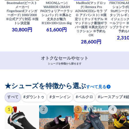
Beastmaker(ビースト
MOON(ムーン)
MadRock(マッドロッ
FRICTIONL
メーカー)
WARRIOR CRASH
ク) Remora Pro
ションラボ) S
Fingerboard(フィンガ
PAD(ウォリアークラッ
ADVANCED(レモラ プ
Stuff(シー
ーボード) 1000/2000
シュパッド) ※厚みと
ロ アドバンスト) ※限
タッフ) レギ
※公式アプリ対応 ※指
丈夫さが魅力
定リミテッドモデル ※
イジェニック
トレ決定版
※130×100×12cm 6kg
マッドロック最強XFラ
ールフリー 
バー採用 ※異次元のフ
ップクライマ
30,800円
61,600円
リクション ※予約も
予約も
OK
2,31
28,600円
オトクなセールやセット
シューズを特徴から探せます
★シューズを特徴から選ぶ
すべて見る
すべて
#ダウントゥ
#ターンイン
#ベルクロ
#レースアップ #
1
2
3
4