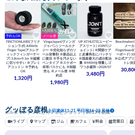
×入荷待ち
予約もOK
メール便
FRICTIONLABS(フリク
VingaJapan(ヴィンガ
UP ATHLETE(ユーピー
Beastmake
ションラボ) Athletic
ジャパン) ソールエナ
アスリート) JOINT(ジ
メーカ
Finger Tape(アスレテ
ジー ※劣化知らずのソ
ョイント) ※関節ケア
Fingerboa
ィックフィンガーテー
ール栄養剤 ※新品以上
と皮膚再生にバッチリ
ーボード) 100
プ) 3.8cm×9.1m ※縦横
に復活 ※手を汚さない
※国産最大の成分配合
※公式アプリ
に切りやすい ※プレミ
ペンタイプ ※スケボー
量 ※MSMを増量しゴ
トレ決
アコットン ※予約も
卓球バスケにも ※卸販
ワつき緩和 >2028/07
30,8
OK
売も ※メール便 ※特
3,480円
約店
1,320円
1,980円
グッぼる彦根
土日連休11-21 平日祝16-23 月休
ボルダリングジムとカフェとショップ｜2013年創業
ライブ
マップ
ジム
カフェ
料金
営業日