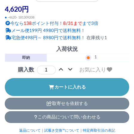
4,620円
●
-4620- 181309208
今なら
138
ポイント付与！
8/31まで
まで3倍
メール便199円 4980円で送料無料！
宅急便498円～ 8980円で送料無料！
在庫残り1
入荷状況
1
即納
お気に入り
購入数
カートに入れる
取寄せを依頼する
この商品について問い合わせる
返品について
｜
試履き交換™について
｜
特定商取引法の表記