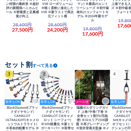
ン待望の最終形 ※超好
VSR ローボリューム)
マン) ※最高のエント
上達できる入
評の新開発ハニカムヒ
※軽く柔軟に進化した
リーシューズ ※初中級
ズ ※初中級
ール ※密着度と足裏感
VSR ※新ラストで異次
者向けコンフォートモ
フォート
覚が向上
元フィット感
デル ※2024年新モデ
19,8
ル
28,600円
28,600円
17,6
19,800円
27,500円
24,200円
17,600円
セット割
すべて見る
1
2
3
4
取寄もOK
取寄もOK
メール便
取寄もOK
BlackDiamond(ブラッ
BlackDiamond(ブラッ
瑞牆ボルダリングガイ
BlackDiam
クダイヤモンド)
クダイヤモンド)
ド 上巻/中巻/下巻 ※
クダイヤモ
CAMALOT
CAMALOT C4(キャメ
全巻セット割5%(宅急
CAMALOT 
ULTRALIGHT(キャメロ
ロット シーフォー)
便) ※32エリア2100課
Set(キャメロ
ットウルトラライト)
※10%軽量化 ※新トリ
題 ※再グレーディング
オフセット)
※革命的軽量モデル ※
ガーキーパー ※取寄せ
※室井登喜夫監修 ※メ
クションの可