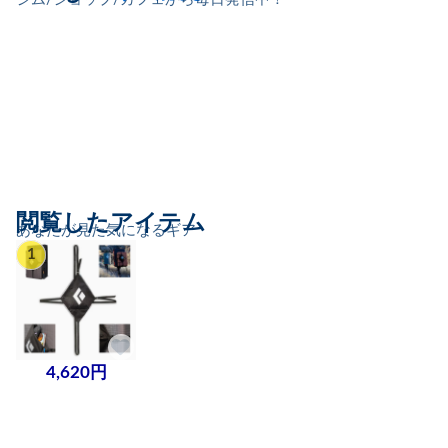
閲覧したアイテム
あなたが見た気になるギア
1
4,620円