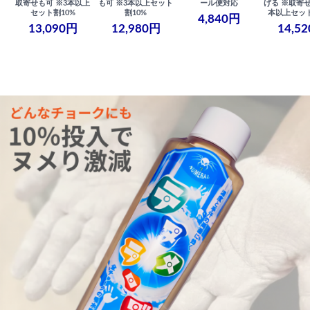
取寄せも可 ※3本以上
も可 ※3本以上セット
ール便対応
げる ※取寄せ
セット割10%
割10%
本以上セット
4,840円
13,090円
12,980円
14,5