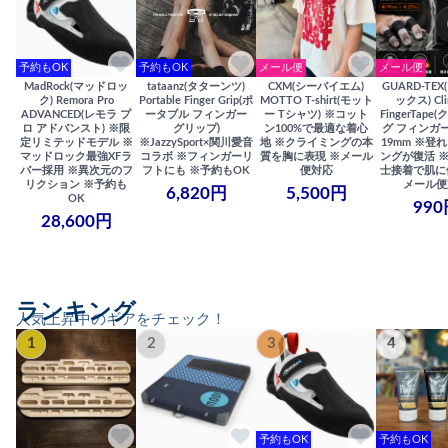
予約もOK
予約もOK
メール便
メール便
MadRock(マッドロッ
tataanz(タターンツ)
CXM(シーバイエム)
GUARD-TE
ク) Remora Pro
Portable Finger Grip(ポ
MOTTO T-shirt(モット
ックス) Cli
ADVANCED(レモラ プ
ータブル フィンガー
ー Tシャツ) ※コット
FingerTap
ロ アドバンスト) ※限
グリップ)
ン100%で最適な着心
グ フィンガー
定リミテッドモデル ※
※JazzySport×関川愛音
地 ※クライミングの本
19mm ※登
マッドロック最強XFラ
コラボ ※フィンガーリ
質を胸に表現 ※メール
ングが復活 
バー採用 ※異次元のフ
フトにも ※予約もOK
便対応
士接着で肌に
リクション ※予約も
メール便
6,820円
5,500円
OK
990
28,600円
ランキング
人気上昇中のギアをチェック！
1
2
3
4
予約もOK
予約もOK