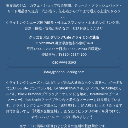
滋賀発のジム・カフェ・ショップ複合空間。チョーク・クラッシュパッド・
リード用品まで道具一式が揃う。初心者からプロまで通える上達できるジ
ム。
クライミングシューズ国内最多・極上エスプレッソ・上達ボルダリング壁。
自然・挑戦・冒険が好きな方、ぜひお越しください
グッぼる ボルダリングCafe クライミング通販
〒522-0043 滋賀県彦根市小泉町34-8
平日16:00～23:00 土日祝11:00～21:00 月曜定休
登録番号：T6810453874100
080 9994 5395
info@goodbouldering.com
クライミングシューズ・ボルダリング用品の通販ならグッぼるへ。グッぼる
ではUnparallel(アンパラレル)、LA SPORTIVA(スポルティバ)、SCARPA(スカ
ルパ) 、BlackDiamond(ブラックダイヤモンド)を始め、Beastmaker(ビースト
メーカー)、fazaBrush(ファザブラシ)など希少なメーカーも取り揃えていま
す。クライミングシューズ購入は「送料無料」。購入後もピッタリ合うまで
お付き合いする「試履き交換無料」。あなたにピッタリのギアを見つけて、
岩やジムでトレーニングに臨みましょう。
当サイトに掲載の画像および文書の無断転載は禁止です。