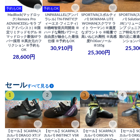
予約もOK
予約もOK
MadRock(マッドロッ
UNPARALLEL(アンパ
SPORTIVA(スポルティ
SPORTIVA
ク) Remora Pro
ラレル) TN-FINITY(テ
バ) SKWAMA LITE
バ) Solutio
ADVANCED(レモラ プ
ィーエヌ-フィニティ)
WOMAN(スクワマ ラ
JR(ソリュー
ロ アドバンスト) ※限
※楢崎智亜共同開発 ※
イト ウーマン) ※適度
ンプ ジュニア
定リミテッドモデル ※
ハードな剛性パワーと
なダウントゥ ※軽量で
ニア特化モデ
マッドロック最強XFラ
自由度が融合した最強
高いねじれ剛性 ※高感
期の足に最適
バー採用 ※異次元のフ
仕様 ※予約もOK
度FriXionソール
ンションバ
リクション ※予約も
※185g
30,910円
25,3
OK
25,300円
28,600円
セール
すべて見る
1
2
3
4
【セール】SCARPA(ス
【セール】SCARPA(ス
【セール】SCARPA(ス
【セール】SC
カルパ) DRAGO XT(ド
カルパ) INSTINCT VSR
カルパ) ORIGIN VS
カルパ) ORIG
ラゴ XT) ※ドラゴファ
LV(インスティンクト
WMN(オリジンVSウー
リジンVS) 