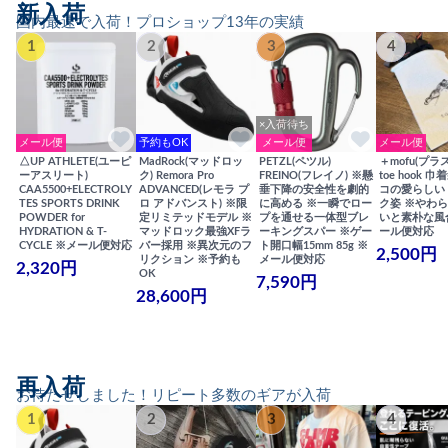
新入荷
国内最速で入荷！プロショップ13年の実績
1
2
3
4
×入荷待ち
メール便
予約もOK
メール便
メール便
△UP ATHLETE(ユーピ
MadRock(マッドロッ
PETZL(ペツル)
＋mofu(プラ
ーアスリート)
ク) Remora Pro
FREINO(フレイノ) ※懸
toe hook 
CAA5500+ELECTROLY
ADVANCED(レモラ プ
垂下降の安全性を劇的
コの愛らしい
TES SPORTS DRINK
ロ アドバンスト) ※限
に高める ※一瞬でロー
ク姿 ※やわ
POWDER for
定リミテッドモデル ※
プを通せる一体型ブレ
いと素朴な風
HYDRATION & T-
マッドロック最強XFラ
ーキングスパー ※ゲー
ール便対応
CYCLE ※メール便対応
バー採用 ※異次元のフ
ト開口幅15mm 85g ※
2,500円
リクション ※予約も
メール便対応
2,320円
OK
7,590円
28,600円
再入荷
お待たせしました！リピート多数のギアが入荷
1
2
3
4