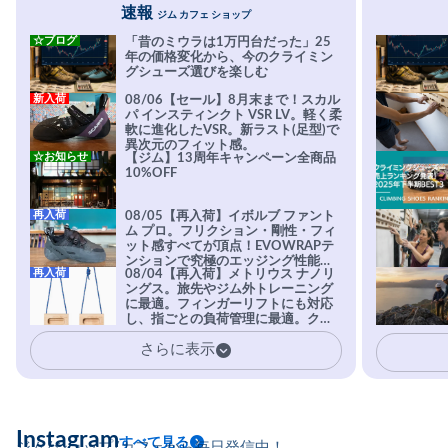
速報
ジム カフェ ショップ
☆ブログ
「昔のミウラは1万円台だった」25
年の価格変化から、今のクライミン
グシューズ選びを楽しむ
新入荷
08/06【セール】8月末まで！スカル
パ インスティンクト VSR LV。軽く柔
軟に進化したVSR。新ラスト(足型)で
異次元のフィット感。
☆お知らせ
【ジム】13周年キャンペーン全商品
10%OFF
再入荷
08/05【再入荷】イボルブ ファント
ム プロ。フリクション・剛性・フィ
ット感すべてが頂点！EVOWRAPテ
ンションで究極のエッジング性能を
再入荷
08/04【再入荷】メトリウス ナノリ
実現。進化系ラバーEvo-74はTRAX
ングス。旅先やジム外トレーニング
を凌駕する粘着力で極小ホールドに
に最適。フィンガーリフトにも対応
安心感。
し、指ごとの負荷管理に最適。クラ
イマーの指を本気で鍛えるギア。
さらに表示
Instagram
すべて見る
ジム/ショップ/カフェから毎日発信中！