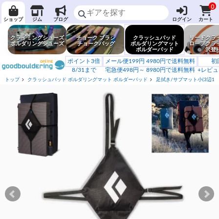
0
ショップ
ジム
ブログ
ログイン
カート
クライミングシューズ
チョーク ブラシ
クラッシュパッド
リードクラ
ボルダリングシューズ
チョークバッグ
ボルダリングマット
ロープクラ
ボルダーパッド
沢登
ポイント3倍
メール便199円 4980円で送料無料
初
8/31まで
宅急便498円～ 8980円で送料無料
+レビュ
トップ
クラッシュパッド ボルダリングマット ボルダーパッド
足拭き/サブマット小(3辺120