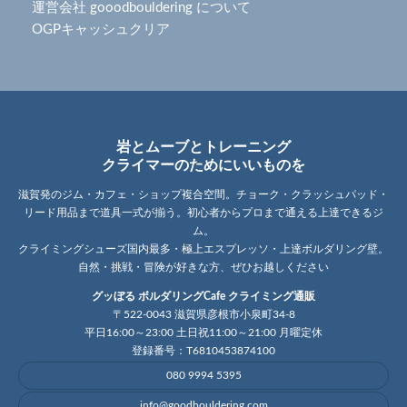
運営会社 gooodbouldering について
OGPキャッシュクリア
岩とムーブとトレーニング
クライマーのためにいいものを
滋賀発のジム・カフェ・ショップ複合空間。チョーク・クラッシュパッド・
リード用品まで道具一式が揃う。初心者からプロまで通える上達できるジ
ム。
クライミングシューズ国内最多・極上エスプレッソ・上達ボルダリング壁。
自然・挑戦・冒険が好きな方、ぜひお越しください
グッぼる ボルダリングCafe クライミング通販
〒522-0043 滋賀県彦根市小泉町34-8
平日16:00～23:00 土日祝11:00～21:00 月曜定休
登録番号：T6810453874100
080 9994 5395
info@goodbouldering.com