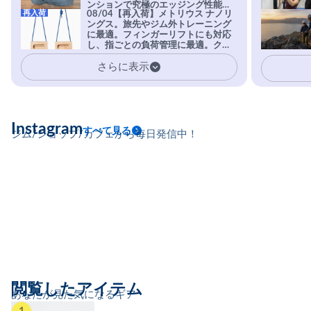
ンションで究極のエッジング性能を
再入荷
08/04【再入荷】メトリウス ナノリ
実現。進化系ラバーEvo-74はTRAX
ングス。旅先やジム外トレーニング
を凌駕する粘着力で極小ホールドに
に最適。フィンガーリフトにも対応
安心感。
し、指ごとの負荷管理に最適。クラ
イマーの指を本気で鍛えるギア。
さらに表示
Instagram
すべて見る
ジム/ショップ/カフェから毎日発信中！
閲覧したアイテム
あなたが見た気になるギア