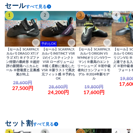
セール
すべて見る
1
2
3
4
予約もOK
【セール】SCARPA(ス
【セール】SCARPA(ス
【セール】SCARPA(ス
【セール】SC
カルパ) DRAGO XT(ド
カルパ) INSTINCT VSR
カルパ) ORIGIN VS
カルパ) ORIG
ラゴ XT) ※ドラゴファ
LV(インスティンクト
WMN(オリジンVSウー
リジンVS) 
ン待望の最終形 ※超好
VSR ローボリューム)
マン) ※最高のエント
上達できる入
評の新開発ハニカムヒ
※軽く柔軟に進化した
リーシューズ ※初中級
ズ ※初中級
ール ※密着度と足裏感
VSR ※新ラストで異次
者向けコンフォートモ
フォート
覚が向上
元フィット感 ※予約も
デル ※2024年新モデ
19,8
OK
ル
28,600円
17,6
28,600円
19,800円
27,500円
24,200円
17,600円
セット割
すべて見る
1
2
3
4