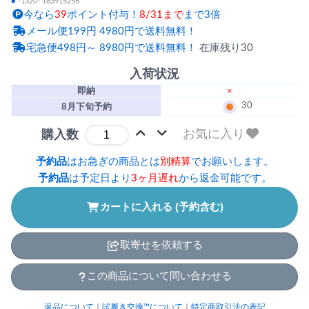
●
-1320- 183915256
今なら
39
ポイント付与！
8/31まで
まで3倍
メール便199円 4980円で送料無料！
宅急便498円～ 8980円で送料無料！
在庫残り30
入荷状況
即納
×
30
8月下旬予約
お気に入り
購入数
予約品
はお急ぎの商品とは
別精算
でお願いします。
予約品
は予定日より
3ヶ月遅れ
から返金可能です。
カートに入れる (予約含む)
取寄せを依頼する
この商品について問い合わせる
返品について
｜
試履き交換™について
｜
特定商取引法の表記