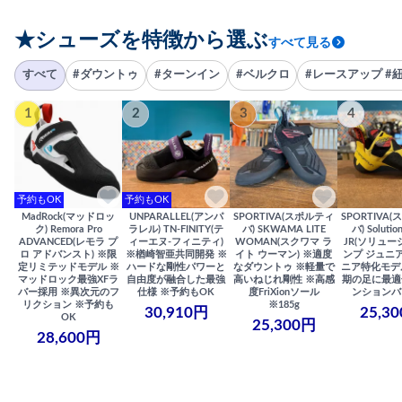
★シューズを特徴から選ぶ
すべて見る
すべて
#ダウントゥ
#ターンイン
#ベルクロ
#レースアップ #
1
2
3
4
予約もOK
予約もOK
MadRock(マッドロッ
UNPARALLEL(アンパ
SPORTIVA(スポルティ
SPORTIVA
ク) Remora Pro
ラレル) TN-FINITY(テ
バ) SKWAMA LITE
バ) Solutio
ADVANCED(レモラ プ
ィーエヌ-フィニティ)
WOMAN(スクワマ ラ
JR(ソリュー
ロ アドバンスト) ※限
※楢崎智亜共同開発 ※
イト ウーマン) ※適度
ンプ ジュニア
定リミテッドモデル ※
ハードな剛性パワーと
なダウントゥ ※軽量で
ニア特化モデ
マッドロック最強XFラ
自由度が融合した最強
高いねじれ剛性 ※高感
期の足に最適
バー採用 ※異次元のフ
仕様 ※予約もOK
度FriXionソール
ンションバ
リクション ※予約も
※185g
30,910円
25,3
OK
25,300円
28,600円