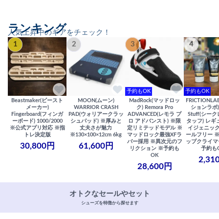
ランキング
人気上昇中のギアをチェック！
1
2
3
4
予約もOK
予約もOK
Beastmaker(ビースト
MOON(ムーン)
MadRock(マッドロッ
FRICTIONL
メーカー)
WARRIOR CRASH
ク) Remora Pro
ションラボ) S
Fingerboard(フィンガ
PAD(ウォリアークラッ
ADVANCED(レモラ プ
Stuff(シー
ーボード) 1000/2000
シュパッド) ※厚みと
ロ アドバンスト) ※限
タッフ) レギ
※公式アプリ対応 ※指
丈夫さが魅力
定リミテッドモデル ※
イジェニック
トレ決定版
※130×100×12cm 6kg
マッドロック最強XFラ
ールフリー 
バー採用 ※異次元のフ
ップクライマ
30,800円
61,600円
リクション ※予約も
予約も
OK
2,31
28,600円
オトクなセールやセット
シューズを特徴から探せます