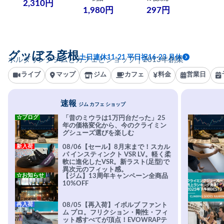
2,310円
1,980円
297円
グッぼる彦根
土日連休11-21 平日祝16-23 月休
ボルダリングジムとカフェとショップ｜2013年創業
ライブ
マップ
ジム
カフェ
料金
営業日
速報
ジム カフェ ショップ
☆ブログ
「昔のミウラは1万円台だった」25
年の価格変化から、今のクライミン
グシューズ選びを楽しむ
新入荷
08/06【セール】8月末まで！スカル
パ インスティンクト VSR LV。軽く柔
軟に進化したVSR。新ラスト(足型)で
異次元のフィット感。
☆お知らせ
【ジム】13周年キャンペーン全商品
10%OFF
再入荷
08/05【再入荷】イボルブ ファント
ム プロ。フリクション・剛性・フィ
ット感すべてが頂点！EVOWRAPテ