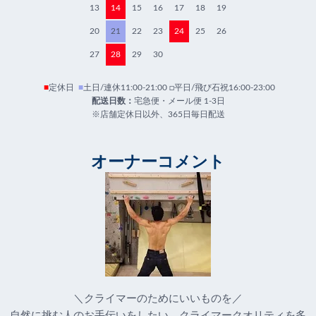
13
14
15
16
17
18
19
20
21
22
23
24
25
26
27
28
29
30
■
定休日
■
土日/連休11:00-21:00 □平日/飛び石祝16:00-23:00
配送日数：
宅急便・メール便 1-3日
※店舗定休日以外、365日毎日配送
オーナーコメント
＼クライマーのためにいいものを／
自然に挑む人のお手伝いをしたい。クライマークオリティを多