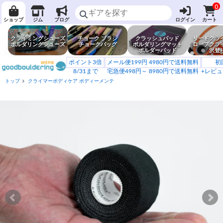
0
ショップ
ジム
ブログ
ログイン
カート
クライミングシューズ
チョーク ブラシ
クラッシュパッド
リードクラ
ボルダリングシューズ
チョークバッグ
ボルダリングマット
ロープクラ
ボルダーパッド
沢登
ポイント3倍
メール便199円 4980円で送料無料
初
8/31まで
宅急便498円～ 8980円で送料無料
+レビュ
トップ
クライマーボディケア ボディーメンテ