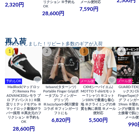
2,500円
リクション ※予約も
メール便対応
2,320円
OK
7,590円
28,600円
再入荷
お待たせしました！リピート多数のギアが入荷
1
2
3
4
予約もOK
メール便
メール便
MadRock(マッドロッ
tataanz(タターンツ)
CXM(シーバイエム)
GUARD-TE
ク) Remora Pro
Portable Finger Grip(ポ
MOTTO T-shirt(モット
ックス) Cli
ADVANCED(レモラ プ
ータブル フィンガー
ー Tシャツ) ※コット
FingerTap
ロ アドバンスト) ※限
グリップ)
ン100%で最適な着心
グ フィンガー
定リミテッドモデル ※
※JazzySport×関川愛音
地 ※クライミングの本
19mm ※登
マッドロック最強XFラ
コラボ ※フィンガーリ
質を胸に表現 ※メール
ングが復活 
バー採用 ※異次元のフ
フトにも
便対応
士接着で肌に
リクション ※予約も
メール便
6,820円
5,500円
OK
990
28,600円