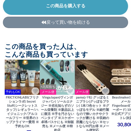
この商品を購入する
戻って買い物を続ける
この商品を買った人は、
こんな商品も買っています
×入荷待ち
予約もOK
メール便
メール便
FRICTIONLABS(フリク
VingaJapan(ヴィンガ
pamo(パモ) グッぼるミ
Beastmake
ションラボ) Secret
ジャパン) ソールエナ
ニブラシ(グッぼるブラ
メーカ
Stuff(シークレットス
ジー ※劣化知らずのソ
シ) 1本/3色セット ※グ
Fingerboa
タッフ) レギュラー/ハ
ール栄養剤 ※新品以上
ッぼるモデル ※細竹製
ーボード) 100
イジェニック/アルコ
に復活 ※手を汚さない
なので狭いカチやクラ
※公式アプリ
ールフリー ※世界のト
ペンタイプ ※スケボー
ックが磨ける ※収納の
トレ決
ップクライマー愛用 ※
卓球バスケにも ※卸販
邪魔にならない ※セッ
30,8
予約もOK
売も ※メール便 ※特
トなら90円お得 ※メー
約店
ル便対応