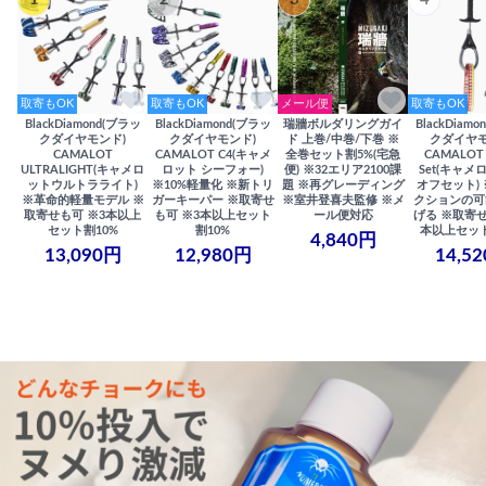
取寄もOK
取寄もOK
メール便
取寄もOK
BlackDiamond(ブラッ
BlackDiamond(ブラッ
瑞牆ボルダリングガイ
BlackDiam
クダイヤモンド)
クダイヤモンド)
ド 上巻/中巻/下巻 ※
クダイヤモ
CAMALOT
CAMALOT C4(キャメ
全巻セット割5%(宅急
CAMALOT 
ULTRALIGHT(キャメロ
ロット シーフォー)
便) ※32エリア2100課
Set(キャメロ
ットウルトラライト)
※10%軽量化 ※新トリ
題 ※再グレーディング
オフセット)
※革命的軽量モデル ※
ガーキーパー ※取寄せ
※室井登喜夫監修 ※メ
クションの可
取寄せも可 ※3本以上
も可 ※3本以上セット
ール便対応
げる ※取寄せ
セット割10%
割10%
本以上セット
4,840円
13,090円
12,980円
14,5