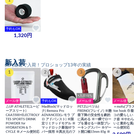
1
予約もOK
1,320円
新入荷
国内最速で入荷！プロショップ13年の実績
1
2
3
4
×入荷待ち
メール便
予約もOK
メール便
メール便
△UP ATHLETE(ユーピ
MadRock(マッドロッ
PETZL(ペツル)
＋mofu(プラ
ーアスリート)
ク) Remora Pro
FREINO(フレイノ) ※懸
toe hook 
CAA5500+ELECTROLY
ADVANCED(レモラ プ
垂下降の安全性を劇的
コの愛らしい
TES SPORTS DRINK
ロ アドバンスト) ※限
に高める ※一瞬でロー
ク姿 ※やわ
POWDER for
定リミテッドモデル ※
プを通せる一体型ブレ
いと素朴な風
HYDRATION & T-
マッドロック最強XFラ
ーキングスパー ※ゲー
ール便対応
CYCLE ※メール便対応
バー採用 ※異次元のフ
ト開口幅15mm 85g ※