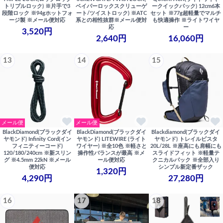
トリプルロック) ※片手で3
ベイパーロックスクリューゲ
ークイックパック) 12cm6本
段階ロック ※94gホットフォ
ート/ツイストロック) ※ATC
セット ※77g超軽量でマルチ
ージ製 ※メール便対応
系との相性抜群※メール便対
も快適操作 ※ライトワイヤ
応
ー
3,520円
2,640円
16,060円
13
14
15
メール便
メール便
BlackDiamond(ブラックダイ
BlackDiamond(ブラックダイ
Blackdiamond(ブラックダイ
ヤモンド) Infinity Cord(イン
ヤモンド) LITEWIRE (ライト
ヤモンド) トレイルビスタ
フィニティーコード)
ワイヤー) ※全10色 ※軽さと
20L/28L ※座高にも肩幅にも
120/180/240cm ※新スリン
操作性バランスが最高 ※メ
スライドフィット ※軽量テ
グ ※4.5mm 22kN ※メール
ール便対応
クニカルパック ※全部入り
便対応
シンプル新定番ザック
1,320円
4,290円
27,280円
16
17
18