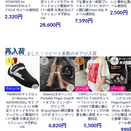
POWDER for
定リミテッドモデル ※
プを通せる一体型ブレ
いと素朴な風
HYDRATION & T-
マッドロック最強XFラ
ーキングスパー ※ゲー
ール便対応
CYCLE ※メール便対応
バー採用 ※異次元のフ
ト開口幅15mm 85g ※
2,500円
リクション ※予約も
メール便対応
2,320円
OK
7,590円
28,600円
再入荷
お待たせしました！リピート多数のギアが入荷
1
2
3
4
予約もOK
メール便
メール便
MadRock(マッドロッ
tataanz(タターンツ)
CXM(シーバイエム)
GUARD-TE
ク) Remora Pro
Portable Finger Grip(ポ
MOTTO T-shirt(モット
ックス) Cli
ADVANCED(レモラ プ
ータブル フィンガー
ー Tシャツ) ※コット
FingerTap
ロ アドバンスト) ※限
グリップ)
ン100%で最適な着心
グ フィンガー
定リミテッドモデル ※
※JazzySport×関川愛音
地 ※クライミングの本
19mm ※登
マッドロック最強XFラ
コラボ ※フィンガーリ
質を胸に表現 ※メール
ングが復活 
バー採用 ※異次元のフ
フトにも
便対応
士接着で肌に
リクション ※予約も
メール便
6,820円
5,500円
OK
990