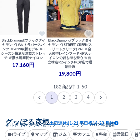
BlackDiamond(ブラックダイ
BlackDiamond(ブラックダイ
ヤモンド) Ws トラバースパ
ヤモンド) STREET CREEK(ス
ンツ ※2019年新モデル ※3
トリートクリーク) 24L ※全
シーズン快適な速乾ストレッ
天候型レインフード×耐久ナ
チ ※撥水耐摩耗ナイロン
イロンで岩も街も安心 ※自
立構造×15インチPC対応で通
17,160円
勤快適
19,800円
182商品中 1-50
1
2
3
4
グッぼる彦根
土日連休11-21 平日祝16-23 月休
ボルダリングジムとカフェとショップ｜2013年創業
ライブ
マップ
ジム
カフェ
料金
営業日