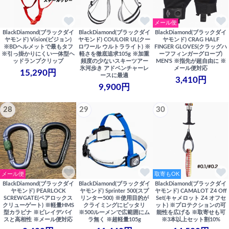
メール便
BlackDiamond(ブラックダイ
BlackDiamond(ブラックダイ
BlackDiamond(ブラックダイ
ヤモンド) Vision(ビジョン)
ヤモンド) COULOIR UL(クー
ヤモンド) CRAG HALF
※BDヘルメットで最もタフ
ロワール ウルトラライト) ※
FINGER GLOVES(クラッグハ
※引っ掛かりにくい一体型ヘ
軽さを徹底追求105g ※加重
ーフフィンガーグローブ)
ッドランプクリップ
頻度の少ないスキーツアー
MEN'S ※指先が超自由に ※
氷河歩き アドベンチャーレ
メール便対応
15,290円
ースに最適
3,410円
9,900円
28
29
30
メール便
取寄もOK
BlackDiamond(ブラックダイ
BlackDiamond(ブラックダイ
BlackDiamond(ブラックダイ
ヤモンド) PEARLOCK
ヤモンド) Sprinter 500(スプ
ヤモンド) CAMALOT Z4 Off
SCREWGATE(ペアロックス
リンター500) ※使用目的が
Set(キャメロット Z4 オフセ
クリューゲート) ※軽量HMS
クライミングにピッタリ
ット) ※プロテクションの可
型カラビナ ※ビレイデバイ
※500ルーメンで広範囲にム
能性を広げる ※取寄せも可
スと高相性 ※メール便対応
ラ無く ※超軽量105g
※3本以上セット割10%