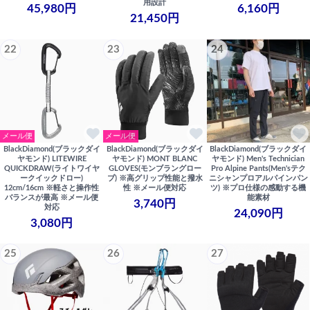
用設計
45,980円
6,160円
21,450円
22
23
24
メール便
メール便
BlackDiamond(ブラックダイ
BlackDiamond(ブラックダイ
BlackDiamond(ブラックダイ
ヤモンド) LITEWIRE
ヤモンド) MONT BLANC
ヤモンド) Men's Technician
QUICKDRAW(ライトワイヤ
GLOVES(モンブラングロー
Pro Alpine Pants(Men'sテク
ークイックドロー)
ブ) ※高グリップ性能と撥水
ニシャンプロアルパインパン
12cm/16cm ※軽さと操作性
性 ※メール便対応
ツ) ※プロ仕様の感動する機
バランスが最高 ※メール便
能素材
3,740円
対応
24,090円
3,080円
25
26
27