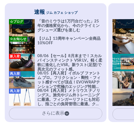
速報
ジム カフェ ショップ
「昔のミウラは1万円台だった」25
☆ブログ
年の価格変化から、今のクライミン
グシューズ選びを楽しむ
【ジム】13周年キャンペーン全商品
☆お知らせ
10%OFF
08/06【セール】8月末まで！スカル
新入荷
パ インスティンクト VSR LV。軽く柔
軟に進化したVSR。新ラスト(足型)で
異次元のフィット感。
08/05【再入荷】イボルブ ファント
再入荷
ム プロ。フリクション・剛性・フィ
ット感すべてが頂点！EVOWRAPテ
ンションで究極のエッジング性能を
08/04【再入荷】メトリウス ナノリ
再入荷
実現。進化系ラバーEvo-74はTRAX
ングス。旅先やジム外トレーニング
を凌駕する粘着力で極小ホールドに
に最適。フィンガーリフトにも対応
安心感。
し、指ごとの負荷管理に最適。クラ
イマーの指を本気で鍛えるギア。
さらに表示