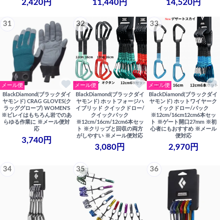
2,420円
11,440円
14,520円
31
32
33
メール便
メール便
メール便
BlackDiamond(ブラックダイ
BlackDiamond(ブラックダイ
BlackDiamond(ブラックダイ
ヤモンド) CRAG GLOVES(ク
ヤモンド) ホットフォージハ
ヤモンド) ホットワイヤーク
ラッググローブ) WOMEN'S
イブリッド クイックドロー/
イックドロー/パック
※ビレイはもちろん岩でのあ
クイックパック
※12cm/16cm12cm6本セッ
らゆる作業に ※メール便対
※12cm/16cm/12cm6本セッ
ト ※ゲート開口27mm ※初
応
ト ※クリップと回収の両方
心者にもおすすめ ※メール
がしやすい ※メール便対応
便対応
3,740円
3,080円
2,970円
34
35
36