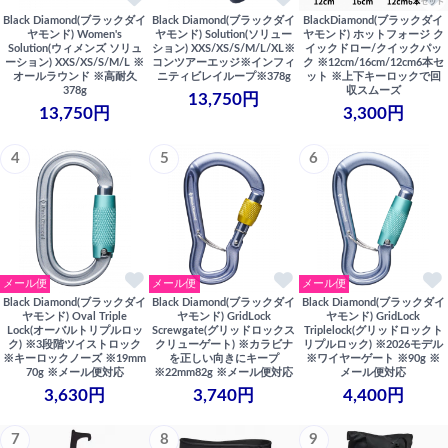
Black Diamond(ブラックダイ
Black Diamond(ブラックダイ
BlackDiamond(ブラックダイ
ヤモンド) Women's
ヤモンド) Solution(ソリュー
ヤモンド) ホットフォージ ク
Solution(ウィメンズ ソリュ
ション) XXS/XS/S/M/L/XL※
イックドロー/クイックパッ
ーション) XXS/XS/S/M/L ※
コンツアーエッジ※インフィ
ク ※12cm/16cm/12cm6本セ
オールラウンド ※高耐久
ニティビレイループ※378g
ット ※上下キーロックで回
378g
収スムーズ
13,750円
13,750円
3,300円
4
5
6
メール便
メール便
メール便
Black Diamond(ブラックダイ
Black Diamond(ブラックダイ
Black Diamond(ブラックダイ
ヤモンド) Oval Triple
ヤモンド) GridLock
ヤモンド) GridLock
Lock(オーバルトリプルロッ
Screwgate(グリッドロックス
Triplelock(グリッドロックト
ク) ※3段階ツイストロック
クリューゲート) ※カラビナ
リプルロック) ※2026モデル
※キーロックノーズ ※19mm
を正しい向きにキープ
※ワイヤーゲート ※90g ※
70g ※メール便対応
※22mm82g ※メール便対応
メール便対応
3,630円
3,740円
4,400円
7
8
9