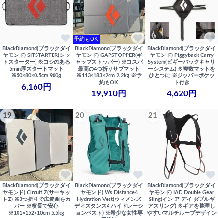
予約もOK
BlackDiamond(ブラックダイ
BlackDiamond(ブラックダイ
BlackDiamond(ブラックダイ
ヤモンド) SITSTARTER(シッ
ヤモンド) GAPSTOPPER(ギ
ヤモンド) Piggyback Carry
トスターター) ※コシのある
ャップストッパー) ※コスパ
System(ピギーバックキャリ
5mm厚スタートマット
最高の4つ折りサブマット
ーシステム) ※複数マットを
※50×80×0.5cm 900g
※113×183×2cm 2.2kg ※予
ひとつに ※ジッパーポケッ
約もOK
ト付き
6,160円
19,910円
4,620円
19
20
21
BlackDiamond(ブラックダイ
BlackDiamond(ブラックダイ
BlackDiamond(ブラックダイ
ヤモンド) Circuit Z(サーキッ
ヤモンド) Ws Distance4
ヤモンド) IAD Double Gear
トZ) ※3つ折りで広範囲をカ
Hydration Vest(ウィメンズ
Sling(イン ア デイ ダブルギ
バー ※横長で安心
ディスタンス4 ハイドレーシ
アスリング) ※ギアを整理し
※101×152×10cm 5.5kg
ョンベスト) ※希少な女性専
やすいマルチループデザイン