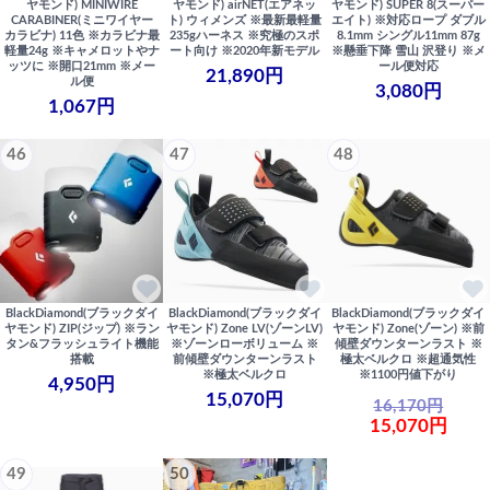
ヤモンド) MINIWIRE
ヤモンド) airNET(エアネッ
ヤモンド) SUPER 8(スーパー
CARABINER(ミニワイヤー
ト) ウィメンズ ※最新最軽量
エイト) ※対応ロープ ダブル
カラビナ) 11色 ※カラビナ最
235gハーネス ※究極のスポ
8.1mm シングル11mm 87g
軽量24g ※キャメロットやナ
ート向け ※2020年新モデル
※懸垂下降 雪山 沢登り ※メ
ッツに ※開口21mm ※メー
ール便対応
21,890円
ル便
3,080円
1,067円
46
47
48
BlackDiamond(ブラックダイ
BlackDiamond(ブラックダイ
BlackDiamond(ブラックダイ
ヤモンド) ZIP(ジップ) ※ラン
ヤモンド) Zone LV(ゾーンLV)
ヤモンド) Zone(ゾーン) ※前
タン&フラッシュライト機能
※ゾーンローボリューム ※
傾壁ダウンターンラスト ※
搭載
前傾壁ダウンターンラスト
極太ベルクロ ※超通気性
※極太ベルクロ
※1100円値下がり
4,950円
15,070円
16,170円
15,070円
49
50