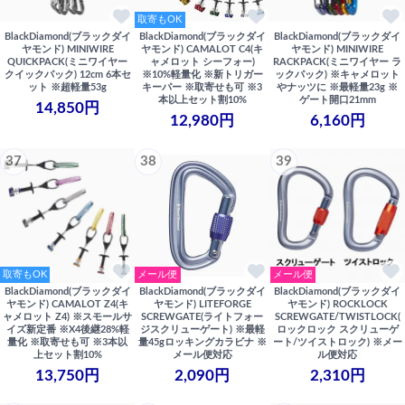
取寄もOK
BlackDiamond(ブラックダイ
BlackDiamond(ブラックダイ
BlackDiamond(ブラックダイ
ヤモンド) MINIWIRE
ヤモンド) CAMALOT C4(キ
ヤモンド) MINIWIRE
QUICKPACK(ミニワイヤー
ャメロット シーフォー)
RACKPACK(ミニワイヤー ラ
クイックパック) 12cm 6本セ
※10%軽量化 ※新トリガー
ックパック) ※キャメロット
ット ※超軽量53g
キーパー ※取寄せも可 ※3
やナッツに ※最軽量23g ※
本以上セット割10%
ゲート開口21mm
14,850円
12,980円
6,160円
37
38
39
取寄もOK
メール便
メール便
BlackDiamond(ブラックダイ
BlackDiamond(ブラックダイ
BlackDiamond(ブラックダイ
ヤモンド) CAMALOT Z4(キ
ヤモンド) LITEFORGE
ヤモンド) ROCKLOCK
ャメロット Z4) ※スモールサ
SCREWGATE(ライトフォー
SCREWGATE/TWISTLOCK(
イズ新定番 ※X4後継28%軽
ジスクリューゲート) ※最軽
ロックロック スクリューゲ
量化 ※取寄せも可 ※3本以
量45gロッキングカラビナ ※
ート/ツイストロック) ※メー
上セット割10%
メール便対応
ル便対応
13,750円
2,090円
2,310円