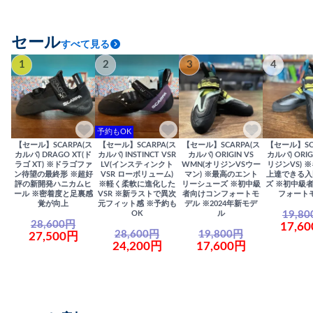
セール
すべて見る
1
2
3
4
予約もOK
【セール】SCARPA(ス
【セール】SCARPA(ス
【セール】SCARPA(ス
【セール】SC
カルパ) DRAGO XT(ド
カルパ) INSTINCT VSR
カルパ) ORIGIN VS
カルパ) ORIG
ラゴ XT) ※ドラゴファ
LV(インスティンクト
WMN(オリジンVSウー
リジンVS) 
ン待望の最終形 ※超好
VSR ローボリューム)
マン) ※最高のエント
上達できる入
評の新開発ハニカムヒ
※軽く柔軟に進化した
リーシューズ ※初中級
ズ ※初中級
ール ※密着度と足裏感
VSR ※新ラストで異次
者向けコンフォートモ
フォート
覚が向上
元フィット感 ※予約も
デル ※2024年新モデ
19,8
OK
ル
28,600円
17,6
28,600円
19,800円
27,500円
24,200円
17,600円