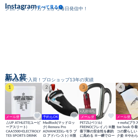
Instagram
すべて見る
ジム/ショップ/カフェから毎日発信中！
新入荷
国内最速で入荷！プロショップ13年の実績
1
2
3
4
×入荷待ち
メール便
予約もOK
メール便
メール便
△UP ATHLETE(ユーピ
MadRock(マッドロッ
PETZL(ペツル)
＋mofu(プラ
ーアスリート)
ク) Remora Pro
FREINO(フレイノ) ※懸
toe hook 
CAA5500+ELECTROLY
ADVANCED(レモラ プ
垂下降の安全性を劇的
コの愛らしい
TES SPORTS DRINK
ロ アドバンスト) ※限
に高める ※一瞬でロー
ク姿 ※やわ