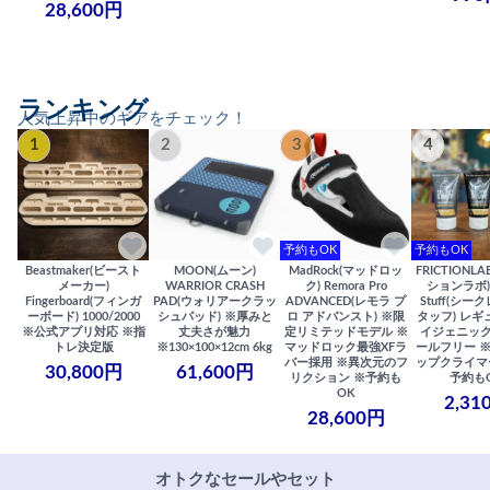
28,600円
ランキング
人気上昇中のギアをチェック！
1
2
3
4
予約もOK
予約もOK
Beastmaker(ビースト
MOON(ムーン)
MadRock(マッドロッ
FRICTIONL
メーカー)
WARRIOR CRASH
ク) Remora Pro
ションラボ) S
Fingerboard(フィンガ
PAD(ウォリアークラッ
ADVANCED(レモラ プ
Stuff(シー
ーボード) 1000/2000
シュパッド) ※厚みと
ロ アドバンスト) ※限
タッフ) レギ
※公式アプリ対応 ※指
丈夫さが魅力
定リミテッドモデル ※
イジェニック
トレ決定版
※130×100×12cm 6kg
マッドロック最強XFラ
ールフリー 
バー採用 ※異次元のフ
ップクライマ
30,800円
61,600円
リクション ※予約も
予約も
OK
2,31
28,600円
オトクなセールやセット