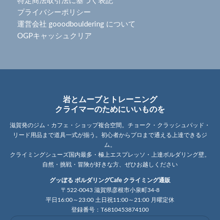
特定商法取引法に基づく表記
プライバシーポリシー
運営会社 gooodbouldering について
OGPキャッシュクリア
岩とムーブとトレーニング
クライマーのためにいいものを
滋賀発のジム・カフェ・ショップ複合空間。チョーク・クラッシュパッド・
リード用品まで道具一式が揃う。初心者からプロまで通える上達できるジ
ム。
クライミングシューズ国内最多・極上エスプレッソ・上達ボルダリング壁。
自然・挑戦・冒険が好きな方、ぜひお越しください
グッぼる ボルダリングCafe クライミング通販
〒522-0043 滋賀県彦根市小泉町34-8
平日16:00～23:00 土日祝11:00～21:00 月曜定休
登録番号：T6810453874100