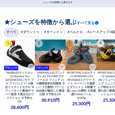
シューズを特徴から探せます
★シューズを特徴から選ぶ
すべて見る
すべて
#ダウントゥ
#ターンイン
#ベルクロ
#レースアップ #
1
2
3
4
予約もOK
予約もOK
MadRock(マッドロッ
UNPARALLEL(アンパ
SPORTIVA(スポルティ
SPORTIVA
ク) Remora Pro
ラレル) TN-FINITY(テ
バ) SKWAMA LITE
バ) Solutio
ADVANCED(レモラ プ
ィーエヌ-フィニティ)
WOMAN(スクワマ ラ
JR(ソリュー
ロ アドバンスト) ※限
※楢崎智亜共同開発 ※
イト ウーマン) ※適度
ンプ ジュニア
定リミテッドモデル ※
ハードな剛性パワーと
なダウントゥ ※軽量で
ニア特化モデ
マッドロック最強XFラ
自由度が融合した最強
高いねじれ剛性 ※高感
期の足に最適
バー採用 ※異次元のフ
仕様 ※予約もOK
度FriXionソール
ンションバ
リクション ※予約も
※185g
30,910円
25,3
OK
25,300円
28,600円