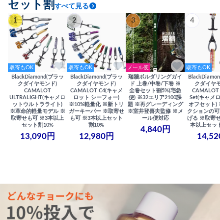
セット割
すべて見る
1
2
3
4
取寄もOK
取寄もOK
メール便
取寄もOK
BlackDiamond(ブラッ
BlackDiamond(ブラッ
瑞牆ボルダリングガイ
BlackDiam
クダイヤモンド)
クダイヤモンド)
ド 上巻/中巻/下巻 ※
クダイヤモ
CAMALOT
CAMALOT C4(キャメ
全巻セット割5%(宅急
CAMALOT 
ULTRALIGHT(キャメロ
ロット シーフォー)
便) ※32エリア2100課
Set(キャメロ
ットウルトラライト)
※10%軽量化 ※新トリ
題 ※再グレーディング
オフセット)
※革命的軽量モデル ※
ガーキーパー ※取寄せ
※室井登喜夫監修 ※メ
クションの可
取寄せも可 ※3本以上
も可 ※3本以上セット
ール便対応
げる ※取寄せ
セット割10%
割10%
本以上セット
4,840円
13,090円
12,980円
14,5