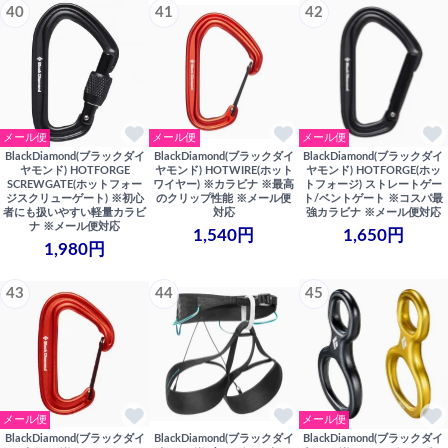
40
41
42
メール便
メール便
メール便
BlackDiamond(ブラックダイ
BlackDiamond(ブラックダイ
BlackDiamond(ブラックダイ
ヤモンド) HOTFORGE
ヤモンド) HOTWIRE(ホット
ヤモンド) HOTFORGE(ホッ
SCREWGATE(ホットフォー
ワイヤー) ※カラビナ ※最高
トフォージ) ストレートゲー
ジスクリューゲート) ※初心
のクリップ性能 ※メール便
ト/ベントゲート ※コスパ最
者にも扱いやすい軽量カラビ
対応
強カラビナ ※メール便対応
ナ ※メール便対応
1,540円
1,650円
1,980円
43
44
45
メール便
メール便
BlackDiamond(ブラックダイ
BlackDiamond(ブラックダイ
BlackDiamond(ブラックダイ