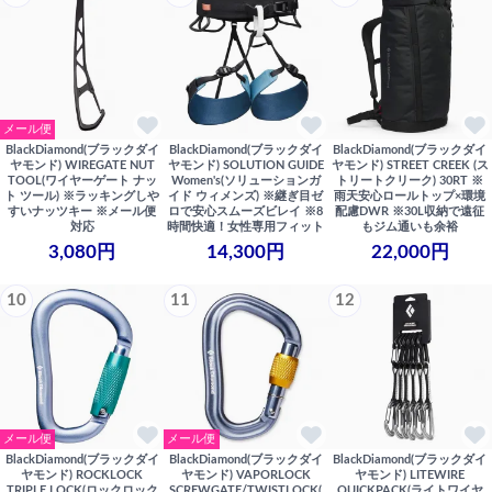
メール便
BlackDiamond(ブラックダイ
BlackDiamond(ブラックダイ
BlackDiamond(ブラックダイ
ヤモンド) WIREGATE NUT
ヤモンド) SOLUTION GUIDE
ヤモンド) STREET CREEK (ス
TOOL(ワイヤーゲート ナッ
Women's(ソリューションガ
トリートクリーク) 30RT ※
ト ツール) ※ラッキングしや
イド ウィメンズ) ※継ぎ目ゼ
雨天安心ロールトップ×環境
すいナッツキー ※メール便
ロで安心スムーズビレイ ※8
配慮DWR ※30L収納で遠征
対応
時間快適！女性専用フィット
もジム通いも余裕
3,080円
14,300円
22,000円
10
11
12
メール便
メール便
BlackDiamond(ブラックダイ
BlackDiamond(ブラックダイ
BlackDiamond(ブラックダイ
ヤモンド) ROCKLOCK
ヤモンド) VAPORLOCK
ヤモンド) LITEWIRE
TRIPLE LOCK(ロックロック
SCREWGATE/TWISTLOCK(
QUICKPACK(ライトワイヤ