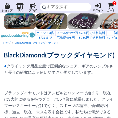
0
ショップ
ジム
ブログ
ログイン
カート
クライミングシューズ
チョーク ブラシ
クラッシュパッド
リードクラ
ボルダリングシューズ
チョークバッグ
ボルダリングマット
ロープクラ
ボルダーパッド
沢登
ポイント3倍
メール便199円 4980円で送料無料
初
8/31まで
宅急便498円～ 8980円で送料無料
+レビュ
トップ
BlackDiamond(ブラックダイヤモンド)
BlackDiamond(ブラックダイヤモンド)
●
クライミング用品全般で圧倒的なシェア。ギアのシンプルさ
と長年の研究による使いやすさが両立しています。
ブラックダイヤモンドはアンビルとハンマーで始まり、現在
は3大陸に拠点を持つグローバル企業に成長しました。クライ
マーやスキーヤーだけでなく、スポーツの精神、価値観や目
標、過去、現在、未来を表す会社です。私たちは何ができる