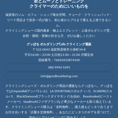
岩とムーブとトレーニング
クライマーのためにいいものを
滋賀発のジム・カフェ・ショップ複合空間。チョーク・クラッシュパッド・
リード用品まで道具一式が揃う。初心者からプロまで通える上達できるジ
ム。
クライミングシューズ国内最多・極上エスプレッソ・上達ボルダリング壁。
自然・挑戦・冒険が好きな方、ぜひお越しください
グッぼる ボルダリングCafe クライミング通販
〒522-0043 滋賀県彦根市小泉町34-8
平日16:00～23:00 土日祝11:00～21:00 月曜定休
登録番号：T6810453874100
080 9994 5395
info@goodbouldering.com
クライミングシューズ・ボルダリング用品の通販ならグッぼるへ。グッぼる
ではUnparallel(アンパラレル)、LA SPORTIVA(スポルティバ)、SCARPA(スカ
ルパ) 、BlackDiamond(ブラックダイヤモンド)を始め、Beastmaker(ビースト
メーカー)、fazaBrush(ファザブラシ)など希少なメーカーも取り揃えていま
す。クライミングシューズ購入は「送料無料」。購入後もピッタリ合うまで
お付き合いする「試履き交換無料」。あなたにピッタリのギアを見つけて、
岩やジムでトレーニングに臨みましょう。