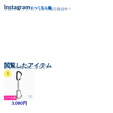
Instagram
すべて見る
ジム/ショップ/カフェから毎日発信中！
閲覧したアイテム
あなたが見た気になるギア
1
メール便
3,080円