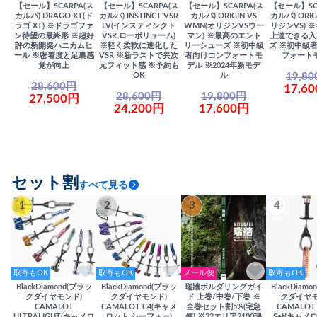
【セール】SCARPA(ス
【セール】SCARPA(ス
【セール】SCARPA(ス
【セール】SC
カルパ) DRAGO XT(ド
カルパ) INSTINCT VSR
カルパ) ORIGIN VS
カルパ) ORIG
ラゴ XT) ※ドラゴファ
LV(インスティンクト
WMN(オリジンVSウー
リジンVS) 
ン待望の最終形 ※超好
VSR ローボリューム)
マン) ※最高のエント
上達できる入
評の新開発ハニカムヒ
※軽く柔軟に進化した
リーシューズ ※初中級
ズ ※初中級
ール ※密着度と足裏感
VSR ※新ラストで異次
者向けコンフォートモ
フォート
覚が向上
元フィット感 ※予約も
デル ※2024年新モデ
19,8
OK
ル
28,600円
17,6
28,600円
19,800円
27,500円
24,200円
17,600円
セット割
すべて見る
1
2
3
4
取寄もOK
取寄もOK
メール便
取寄もOK
BlackDiamond(ブラッ
BlackDiamond(ブラッ
瑞牆ボルダリングガイ
BlackDiam
クダイヤモンド)
クダイヤモンド)
ド 上巻/中巻/下巻 ※
クダイヤモ
CAMALOT
CAMALOT C4(キャメ
全巻セット割5%(宅急
CAMALOT 
ULTRALIGHT(キャメロ
ロット シーフォー)
便) ※32エリア2100課
Set(キャメロ