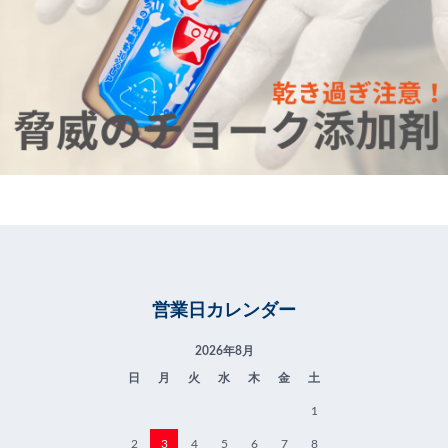
営業日カレンダー
2026年8月
日
月
火
水
木
金
土
1
2
3
4
5
6
7
8