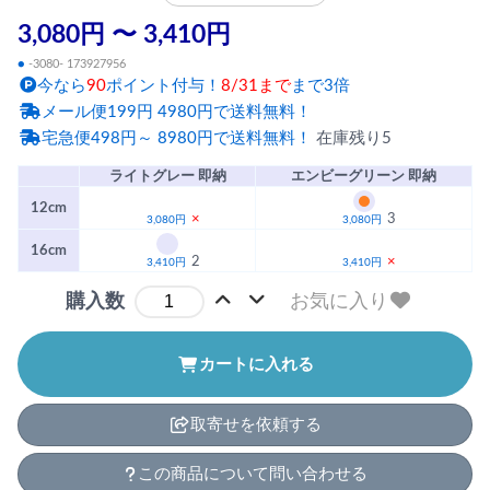
3,080円 〜 3,410円
●
-3080- 173927956
今なら
90
ポイント付与！
8/31まで
まで3倍
メール便199円 4980円で送料無料！
宅急便498円～ 8980円で送料無料！
在庫残り5
ライトグレー 即納
エンビーグリーン 即納
12cm
×
3
3,080円
3,080円
16cm
2
×
3,410円
3,410円
お気に入り
購入数
カートに入れる
取寄せを依頼する
この商品について問い合わせる