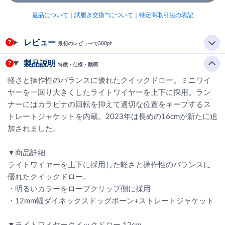
返品について
｜
試履き交換™について
｜
特定商取引法の表記
レビュー
最初のレビューで300pt
製品説明
特徴・仕様・動画
軽さと操作性のバランスに優れたクイックドロー。ミニワイ
ヤーを一回り大きくしたライトワイヤーを上下に採用。ラン
ナーにはカラビナの回転を抑えて適切な位置をキープするス
トレートジャケットを内蔵。2023年は長めの16cmが新たに追
加されました。
▼商品詳細
ライトワイヤーを上下に採用した軽さと操作性のバランスに
優れたクイックドロー。
・明るいカラーをロープクリップ側に採用
・12mm幅ダイネックスドッグボーン+ストレートジャケット