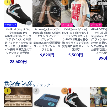
1
2
3
4
予約もOK
メール便
メール便
MadRock(マッドロッ
tataanz(タターンツ)
CXM(シーバイエム)
GUARD-TE
ク) Remora Pro
Portable Finger Grip(ポ
MOTTO T-shirt(モット
ックス) Cli
ADVANCED(レモラ プ
ータブル フィンガー
ー Tシャツ) ※コット
FingerTap
ロ アドバンスト) ※限
グリップ)
ン100%で最適な着心
グ フィンガー
定リミテッドモデル ※
※JazzySport×関川愛音
地 ※クライミングの本
19mm ※登
マッドロック最強XFラ
コラボ ※フィンガーリ
質を胸に表現 ※メール
ングが復活 
バー採用 ※異次元のフ
フトにも
便対応
士接着で肌に
リクション ※予約も
メール便
6,820円
5,500円
OK
990
28,600円
ランキング
人気上昇中のギアをチェック！
1
2
3
4