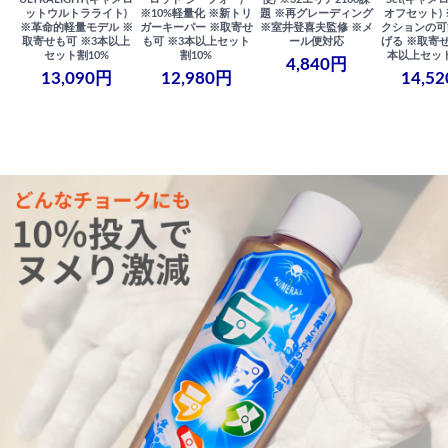
ットウルトラライト)
※10%軽量化 ※新トリ
題 ※再グレーディング
オフセット)
※革命的軽量モデル ※
ガーキーパー ※取寄せ
※室井登喜夫監修 ※メ
クションの可
取寄せも可 ※3本以上
も可 ※3本以上セット
ール便対応
げる ※取寄せ
セット割10%
割10%
本以上セット
4,840円
13,090円
12,980円
14,5