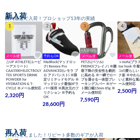
新入荷
国内最速で入荷！プロショップ13年の実績
1
2
3
4
×入荷待ち
メール便
予約もOK
メール便
メール便
△UP ATHLETE(ユーピ
MadRock(マッドロッ
PETZL(ペツル)
＋mofu(プラ
ーアスリート)
ク) Remora Pro
FREINO(フレイノ) ※懸
toe hook 
CAA5500+ELECTROLY
ADVANCED(レモラ プ
垂下降の安全性を劇的
コの愛らしい
TES SPORTS DRINK
ロ アドバンスト) ※限
に高める ※一瞬でロー
ク姿 ※やわ
POWDER for
定リミテッドモデル ※
プを通せる一体型ブレ
いと素朴な風
HYDRATION & T-
マッドロック最強XFラ
ーキングスパー ※ゲー
ール便対応
CYCLE ※メール便対応
バー採用 ※異次元のフ
ト開口幅15mm 85g ※
2,500円
リクション ※予約も
メール便対応
2,320円
OK
7,590円
28,600円
再入荷
お待たせしました！リピート多数のギアが入荷