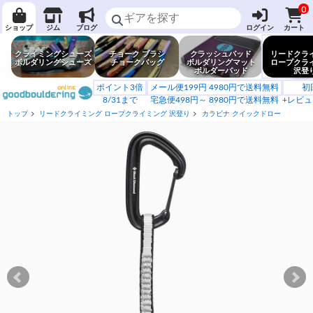
0
ショップ
ジム
ブログ
ログイン
カート
クライミングシューズ
チョーク ブラシ
クラッシュパッド
リードクラ
ボルダリングシューズ
チョークバッグ
ボルダリングマット
ロープクラ
ボルダーパッド
沢登
ポイント3倍
メール便199円 4980円で送料無料
初
8/31まで
宅急便498円～ 8980円で送料無料
+レビュ
トップ
リードクライミング ロープクライミング 沢登り
カラビナ クイックドロー