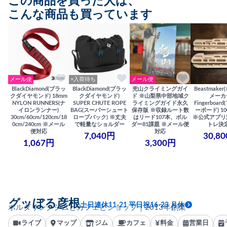
この商品を買った人は、
こんな商品も買っています
メール便
×入荷待ち
メール便
BlackDiamond(ブラッ
BlackDiamond(ブラッ
兜山クライミングガイ
Beastmake
クダイヤモンド) 18mm
クダイヤモンド)
ド ※山梨県中部地域ク
メーカ
NYLON RUNNERS(ナ
SUPER CHUTE ROPE
ライミングガイド永久
Fingerboa
イロンランナー)
BAG(スーパーシュート
保存版 ※収録ルート数
ーボード) 100
30cm/60cm/120cm/18
ロープバック) ※丈夫
はリード107本、ボル
※公式アプリ
0cm/240cm ※メール
で軽量なショルダー
ダー81課題 ※メール便
トレ決
便対応
対応
7,040円
30,8
1,067円
3,300円
グッぼる彦根
土日連休11-21 平日祝16-23 月休
ボルダリングジムとカフェとショップ｜2013年創業
ライブ
マップ
ジム
カフェ
料金
営業日