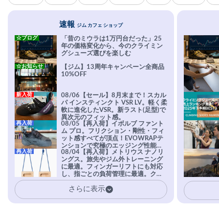
速報
ジム カフェ ショップ
☆ブログ
「昔のミウラは1万円台だった」25
年の価格変化から、今のクライミン
グシューズ選びを楽しむ
☆お知らせ
【ジム】13周年キャンペーン全商品
10%OFF
新入荷
08/06【セール】8月末まで！スカル
パ インスティンクト VSR LV。軽く柔
軟に進化したVSR。新ラスト(足型)で
異次元のフィット感。
再入荷
08/05【再入荷】イボルブ ファント
ム プロ。フリクション・剛性・フィ
ット感すべてが頂点！EVOWRAPテ
ンションで究極のエッジング性能を
再入荷
08/04【再入荷】メトリウス ナノリ
実現。進化系ラバーEvo-74はTRAX
ングス。旅先やジム外トレーニング
を凌駕する粘着力で極小ホールドに
に最適。フィンガーリフトにも対応
安心感。
し、指ごとの負荷管理に最適。クラ
イマーの指を本気で鍛えるギア。
さらに表示