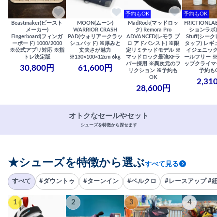
予約もOK
予約もOK
Beastmaker(ビースト
MOON(ムーン)
MadRock(マッドロッ
FRICTIONL
メーカー)
WARRIOR CRASH
ク) Remora Pro
ションラボ) S
Fingerboard(フィンガ
PAD(ウォリアークラッ
ADVANCED(レモラ プ
Stuff(シー
ーボード) 1000/2000
シュパッド) ※厚みと
ロ アドバンスト) ※限
タッフ) レギ
※公式アプリ対応 ※指
丈夫さが魅力
定リミテッドモデル ※
イジェニック
トレ決定版
※130×100×12cm 6kg
マッドロック最強XFラ
ールフリー 
バー採用 ※異次元のフ
ップクライマ
30,800円
61,600円
リクション ※予約も
予約も
OK
2,31
28,600円
オトクなセールやセット
シューズを特徴から探せます
★シューズを特徴から選ぶ
すべて見る
すべて
#ダウントゥ
#ターンイン
#ベルクロ
#レースアップ #
1
2
3
4