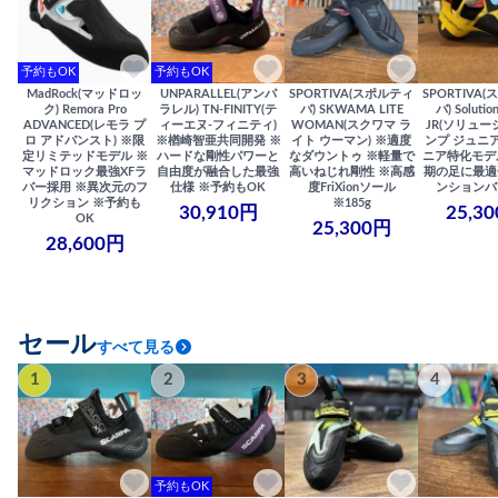
予約もOK
予約もOK
MadRock(マッドロッ
UNPARALLEL(アンパ
SPORTIVA(スポルティ
SPORTIVA
ク) Remora Pro
ラレル) TN-FINITY(テ
バ) SKWAMA LITE
バ) Solutio
ADVANCED(レモラ プ
ィーエヌ-フィニティ)
WOMAN(スクワマ ラ
JR(ソリュー
ロ アドバンスト) ※限
※楢崎智亜共同開発 ※
イト ウーマン) ※適度
ンプ ジュニア
定リミテッドモデル ※
ハードな剛性パワーと
なダウントゥ ※軽量で
ニア特化モデ
マッドロック最強XFラ
自由度が融合した最強
高いねじれ剛性 ※高感
期の足に最適
バー採用 ※異次元のフ
仕様 ※予約もOK
度FriXionソール
ンションバ
リクション ※予約も
※185g
30,910円
25,3
OK
25,300円
28,600円
セール
すべて見る
1
2
3
4
予約もOK