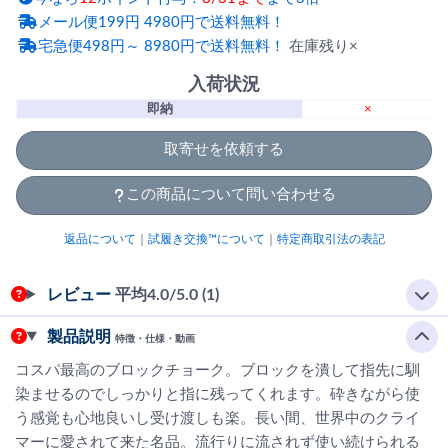
メール便199円 4980円で送料無料！
宅急便498円～ 8980円で送料無料！
在庫残り×
入荷状況
即納
×
取寄せを依頼する
この商品について問い合わせる
返品について
｜
試履き交換™について
｜
特定商取引法の表記
レビュー
平均
4.0
/5.0 (1)
製品説明
特徴・仕様・動画
コスパ最高のブロックチョーク。ブロックを潰して指先に馴
染ませるのでしっかりと指に残ってくれます。砕きながら使
う感覚も心地良いし受け渡しも楽。長い間、世界中のクライ
マーに愛されて来た名品。流行りに流されず使い続けられる