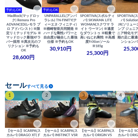
予約もOK
予約もOK
MadRock(マッドロッ
UNPARALLEL(アンパ
SPORTIVA(スポルティ
SPORTIVA
ク) Remora Pro
ラレル) TN-FINITY(テ
バ) SKWAMA LITE
バ) Solutio
ADVANCED(レモラ プ
ィーエヌ-フィニティ)
WOMAN(スクワマ ラ
JR(ソリュー
ロ アドバンスト) ※限
※楢崎智亜共同開発 ※
イト ウーマン) ※適度
ンプ ジュニア
定リミテッドモデル ※
ハードな剛性パワーと
なダウントゥ ※軽量で
ニア特化モデ
マッドロック最強XFラ
自由度が融合した最強
高いねじれ剛性 ※高感
期の足に最適
バー採用 ※異次元のフ
仕様 ※予約もOK
度FriXionソール
ンションバ
リクション ※予約も
※185g
30,910円
25,3
OK
25,300円
28,600円
セール
すべて見る
1
2
3
4
【セール】SCARPA(ス
【セール】SCARPA(ス
【セール】SCARPA(ス
【セール】SC
カルパ) DRAGO XT(ド
カルパ) INSTINCT VSR
カルパ) ORIGIN VS
カルパ) ORIG