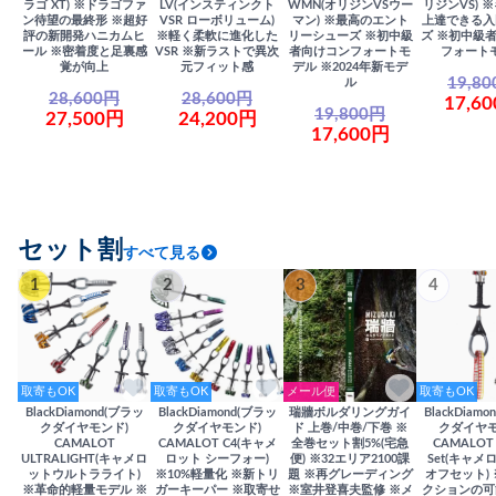
ラゴ XT) ※ドラゴファ
LV(インスティンクト
WMN(オリジンVSウー
リジンVS) 
ン待望の最終形 ※超好
VSR ローボリューム)
マン) ※最高のエント
上達できる入
評の新開発ハニカムヒ
※軽く柔軟に進化した
リーシューズ ※初中級
ズ ※初中級
ール ※密着度と足裏感
VSR ※新ラストで異次
者向けコンフォートモ
フォート
覚が向上
元フィット感
デル ※2024年新モデ
19,8
ル
28,600円
28,600円
17,6
19,800円
27,500円
24,200円
17,600円
セット割
すべて見る
1
2
3
4
取寄もOK
取寄もOK
メール便
取寄もOK
BlackDiamond(ブラッ
BlackDiamond(ブラッ
瑞牆ボルダリングガイ
BlackDiam
クダイヤモンド)
クダイヤモンド)
ド 上巻/中巻/下巻 ※
クダイヤモ
CAMALOT
CAMALOT C4(キャメ
全巻セット割5%(宅急
CAMALOT 
ULTRALIGHT(キャメロ
ロット シーフォー)
便) ※32エリア2100課
Set(キャメロ
ットウルトラライト)
※10%軽量化 ※新トリ
題 ※再グレーディング
オフセット)
※革命的軽量モデル ※
ガーキーパー ※取寄せ
※室井登喜夫監修 ※メ
クションの可