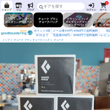
0
ショップ
ジム
ブログ
ログイン
カート
クライミングシューズ
チョーク ブラシ
クラッシュパッド
リードクラ
ボルダリングシューズ
チョークバッグ
ボルダリングマット
ロープクラ
ボルダーパッド
沢登
ポイント3倍
メール便199円 4980円で送料無料
初
8/31まで
宅急便498円～ 8980円で送料無料
+レビュ
トップ
チョーク ブラシ チョークバッグ
チョーク