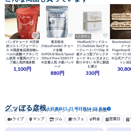
×入荷待ち
パンダチョーク ※圧倒
東京粉末
MadRock(マッドロッ
Beastmake
的コストパフォーマン
(TokyoPowder) チョー
ク) Chalklate Bar(チョ
メーカ
ス ※国産食品添加物レ
ク全種
ークレートバー)56g ※
Fingerboa
ベルの炭酸マグネシウ
SUPER.B/Black/Speed
板チョコ型ブロックチ
ーボード) 100
ム使用 ※驚異のグリッ
/Effect/Pure/ZERO.TT
ョーク ※いい大きさに
※公式アプリ
プ感と高評価多数
※定番人気 ※新パッケ
割りやすい ※手に馴染
トレ決
ージ
む硬さ
1,100円
30,8
880円
330円
グッぼる彦根
土日連休11-21 平日祝16-23 月休
ボルダリングジムとカフェとショップ｜2013年創業
ライブ
マップ
ジム
カフェ
料金
営業日