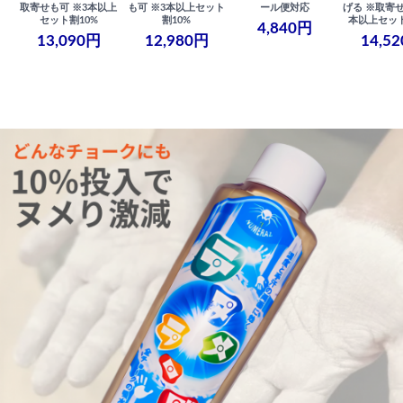
取寄せも可 ※3本以上
も可 ※3本以上セット
ール便対応
げる ※取寄せ
セット割10%
割10%
本以上セット
4,840円
13,090円
12,980円
14,5