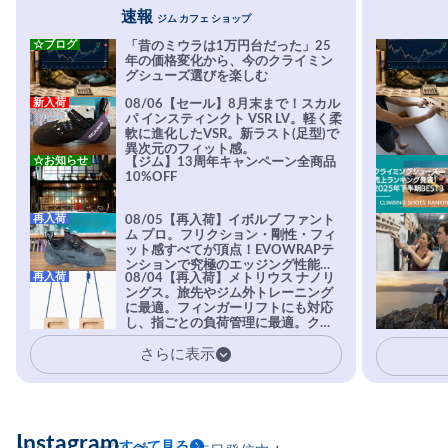
速報
ジム カフェ ショップ
☆ブログ
「昔のミウラは1万円台だった」25
年の価格変化から、今のクライミン
グシューズ選びを楽しむ
新入荷
08/06【セール】8月末まで！スカル
パ インスティンクト VSR LV。軽く柔
軟に進化したVSR。新ラスト(足型)で
異次元のフィット感。
☆お知らせ
【ジム】13周年キャンペーン全商品
10%OFF
再入荷
08/05【再入荷】イボルブ ファント
ム プロ。フリクション・剛性・フィ
ット感すべてが頂点！EVOWRAPテ
ンションで究極のエッジング性能を
再入荷
08/04【再入荷】メトリウス ナノリ
実現。進化系ラバーEvo-74はTRAX
ングス。旅先やジム外トレーニング
を凌駕する粘着力で極小ホールドに
に最適。フィンガーリフトにも対応
安心感。
し、指ごとの負荷管理に最適。クラ
イマーの指を本気で鍛えるギア。
さらに表示
Instagram
すべて見る