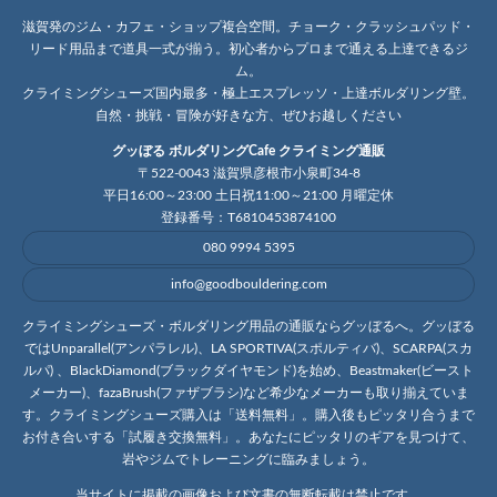
滋賀発のジム・カフェ・ショップ複合空間。チョーク・クラッシュパッド・
リード用品まで道具一式が揃う。初心者からプロまで通える上達できるジ
ム。
クライミングシューズ国内最多・極上エスプレッソ・上達ボルダリング壁。
自然・挑戦・冒険が好きな方、ぜひお越しください
グッぼる ボルダリングCafe クライミング通販
〒522-0043 滋賀県彦根市小泉町34-8
平日16:00～23:00 土日祝11:00～21:00 月曜定休
登録番号：T6810453874100
080 9994 5395
info@goodbouldering.com
クライミングシューズ・ボルダリング用品の通販ならグッぼるへ。グッぼる
ではUnparallel(アンパラレル)、LA SPORTIVA(スポルティバ)、SCARPA(スカ
ルパ) 、BlackDiamond(ブラックダイヤモンド)を始め、Beastmaker(ビースト
メーカー)、fazaBrush(ファザブラシ)など希少なメーカーも取り揃えていま
す。クライミングシューズ購入は「送料無料」。購入後もピッタリ合うまで
お付き合いする「試履き交換無料」。あなたにピッタリのギアを見つけて、
岩やジムでトレーニングに臨みましょう。
当サイトに掲載の画像および文書の無断転載は禁止です。