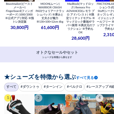
Beastmaker(ビースト
MOON(ムーン)
MadRock(マッドロッ
FRICTIONL
メーカー)
WARRIOR CRASH
ク) Remora Pro
ションラボ) S
Fingerboard(フィンガ
PAD(ウォリアークラッ
ADVANCED(レモラ プ
Stuff(シー
ーボード) 1000/2000
シュパッド) ※厚みと
ロ アドバンスト) ※限
タッフ) レギ
※公式アプリ対応 ※指
丈夫さが魅力
定リミテッドモデル ※
イジェニック
トレ決定版
※130×100×12cm 6kg
マッドロック最強XFラ
ールフリー 
バー採用 ※異次元のフ
ップクライマ
30,800円
61,600円
リクション ※予約も
予約も
OK
2,31
28,600円
オトクなセールやセット
シューズを特徴から探せます
★シューズを特徴から選ぶ
すべて見る
すべて
#ダウントゥ
#ターンイン
#ベルクロ
#レースアップ #
1
2
3
4