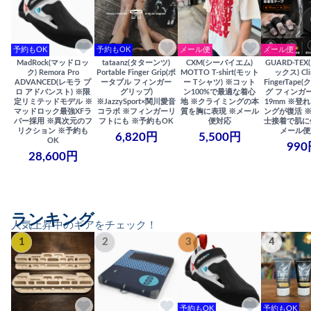
予約もOK
予約もOK
メール便
メール便
MadRock(マッドロッ
tataanz(タターンツ)
CXM(シーバイエム)
GUARD-TE
ク) Remora Pro
Portable Finger Grip(ポ
MOTTO T-shirt(モット
ックス) Cli
ADVANCED(レモラ プ
ータブル フィンガー
ー Tシャツ) ※コット
FingerTap
ロ アドバンスト) ※限
グリップ)
ン100%で最適な着心
グ フィンガー
定リミテッドモデル ※
※JazzySport×関川愛音
地 ※クライミングの本
19mm ※登
マッドロック最強XFラ
コラボ ※フィンガーリ
質を胸に表現 ※メール
ングが復活 
バー採用 ※異次元のフ
フトにも ※予約もOK
便対応
士接着で肌に
リクション ※予約も
メール便
6,820円
5,500円
OK
990
28,600円
ランキング
人気上昇中のギアをチェック！
1
2
3
4
予約もOK
予約もOK