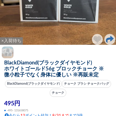
×入荷待ち
BlackDiamond(ブラックダイヤモンド)
ホワイトゴールド56g ブロックチョーク ※
微小粒子でなく身体に優しい ※再販未定
BlackDiamond(ブラックダイヤモンド)
チョーク ブラシ チョークバッグ
チョーク
495円
●
-495- 131658075
今なら
12
ポイント付与！
8/31まで
まで3倍