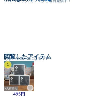
ジム/ショップ/カフェから毎日発信中！
閲覧したアイテム
あなたが見た気になるギア
1
×入荷待ち
495円