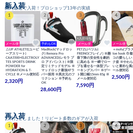
新入荷
国内最速で入荷！プロショップ13年の実績
1
2
3
4
×入荷待ち
メール便
予約もOK
メール便
メール便
△UP ATHLETE(ユーピ
MadRock(マッドロッ
PETZL(ペツル)
＋mofu(プラ
ーアスリート)
ク) Remora Pro
FREINO(フレイノ) ※懸
toe hook 
CAA5500+ELECTROLY
ADVANCED(レモラ プ
垂下降の安全性を劇的
コの愛らしい
TES SPORTS DRINK
ロ アドバンスト) ※限
に高める ※一瞬でロー
ク姿 ※やわ
POWDER for
定リミテッドモデル ※
プを通せる一体型ブレ
いと素朴な風
HYDRATION & T-
マッドロック最強XFラ
ーキングスパー ※ゲー
ール便対応
CYCLE ※メール便対応
バー採用 ※異次元のフ
ト開口幅15mm 85g ※
2,500円
リクション ※予約も
メール便対応
2,320円
OK
7,590円
28,600円
再入荷
お待たせしました！リピート多数のギアが入荷
1
2
3
4