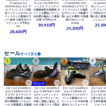
ク) Remora Pro
ラレル) TN-FINITY(テ
バ) SKWAMA LITE
バ) Solutio
ADVANCED(レモラ プ
ィーエヌ-フィニティ)
WOMAN(スクワマ ラ
JR(ソリュー
ロ アドバンスト) ※限
※楢崎智亜共同開発 ※
イト ウーマン) ※適度
ンプ ジュニア
定リミテッドモデル ※
ハードな剛性パワーと
なダウントゥ ※軽量で
ニア特化モデ
マッドロック最強XFラ
自由度が融合した最強
高いねじれ剛性 ※高感
期の足に最適
バー採用 ※異次元のフ
仕様 ※予約もOK
度FriXionソール
ンションバ
リクション ※予約も
※185g
30,910円
25,3
OK
25,300円
28,600円
セール
すべて見る
1
2
3
4
予約もOK
【セール】SCARPA(ス
【セール】SCARPA(ス
【セール】SCARPA(ス
【セール】SC
カルパ) DRAGO XT(ド
カルパ) INSTINCT VSR
カルパ) ORIGIN VS
カルパ) ORIG
ラゴ XT) ※ドラゴファ
LV(インスティンクト
WMN(オリジンVSウー
リジンVS) 
ン待望の最終形 ※超好
VSR ローボリューム)
マン) ※最高のエント
上達できる入
評の新開発ハニカムヒ
※軽く柔軟に進化した
リーシューズ ※初中級
ズ ※初中級
ール ※密着度と足裏感
VSR ※新ラストで異次
者向けコンフォートモ
フォート