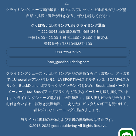
ム。
クライミングシューズ国内最多・極上エスプレッソ・上達ボルダリング壁。
自然・挑戦・冒険が好きな方、ぜひお越しください
グッぼる ボルダリングCafe クライミング通販
〒522-0043 滋賀県彦根市小泉町34-8
平日16:00～23:00 土日祝11:00～21:00 月曜定休
登録番号：T6810453874100
080 9994 5395
info@goodbouldering.com
クライミングシューズ・ボルダリング用品の通販ならグッぼるへ。グッぼる
ではUnparallel(アンパラレル)、LA SPORTIVA(スポルティバ)、SCARPA(スカ
ルパ) 、BlackDiamond(ブラックダイヤモンド)を始め、Beastmaker(ビースト
メーカー)、fazaBrush(ファザブラシ)など希少なメーカーも取り揃えていま
す。クライミングシューズ購入は「送料無料」。購入後もピッタリ合うまで
お付き合いする「試履き交換無料」。あなたにピッタリのギアを見つけて、
岩やジムでトレーニングに臨みましょう。
当サイトに掲載の画像および文書の無断転載は禁止です。
©2013-2025 goodbouldering All Rights Reserve.