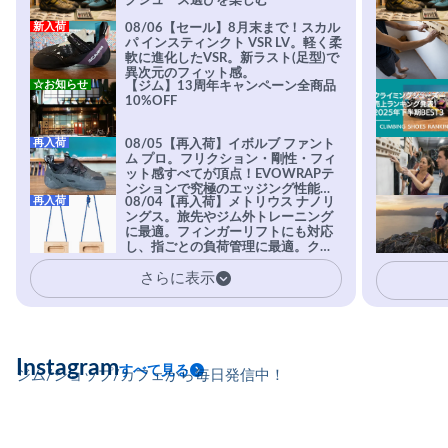
グシューズ選びを楽しむ
新入荷
08/06【セール】8月末まで！スカル
パ インスティンクト VSR LV。軽く柔
軟に進化したVSR。新ラスト(足型)で
異次元のフィット感。
☆お知らせ
【ジム】13周年キャンペーン全商品
10%OFF
再入荷
08/05【再入荷】イボルブ ファント
ム プロ。フリクション・剛性・フィ
ット感すべてが頂点！EVOWRAPテ
ンションで究極のエッジング性能を
再入荷
08/04【再入荷】メトリウス ナノリ
実現。進化系ラバーEvo-74はTRAX
ングス。旅先やジム外トレーニング
を凌駕する粘着力で極小ホールドに
に最適。フィンガーリフトにも対応
安心感。
し、指ごとの負荷管理に最適。クラ
イマーの指を本気で鍛えるギア。
さらに表示
Instagram
すべて見る
ジム/ショップ/カフェから毎日発信中！