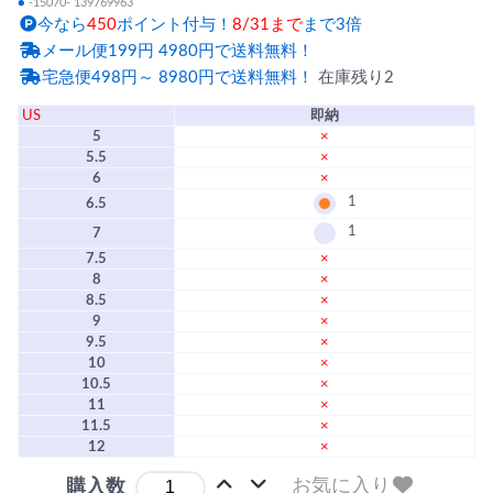
●
-15070- 139769963
今なら
450
ポイント付与！
8/31まで
まで3倍
メール便199円 4980円で送料無料！
宅急便498円～ 8980円で送料無料！
在庫残り2
US
即納
5
×
5.5
×
6
×
1
6.5
1
7
7.5
×
8
×
8.5
×
9
×
9.5
×
10
×
10.5
×
11
×
11.5
×
12
×
お気に入り
購入数