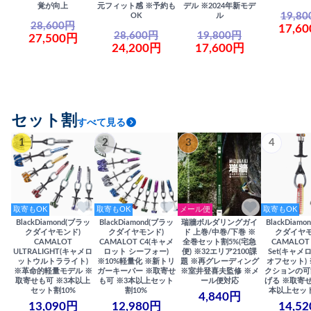
覚が向上
元フィット感 ※予約も
デル ※2024年新モデ
19,8
OK
ル
28,600円
17,6
28,600円
19,800円
27,500円
24,200円
17,600円
セット割
すべて見る
1
2
3
4
取寄もOK
取寄もOK
メール便
取寄もOK
BlackDiamond(ブラッ
BlackDiamond(ブラッ
瑞牆ボルダリングガイ
BlackDiam
クダイヤモンド)
クダイヤモンド)
ド 上巻/中巻/下巻 ※
クダイヤモ
CAMALOT
CAMALOT C4(キャメ
全巻セット割5%(宅急
CAMALOT 
ULTRALIGHT(キャメロ
ロット シーフォー)
便) ※32エリア2100課
Set(キャメロ
ットウルトラライト)
※10%軽量化 ※新トリ
題 ※再グレーディング
オフセット)
※革命的軽量モデル ※
ガーキーパー ※取寄せ
※室井登喜夫監修 ※メ
クションの可
取寄せも可 ※3本以上
も可 ※3本以上セット
ール便対応
げる ※取寄せ
セット割10%
割10%
本以上セット
4,840円
13,090円
12,980円
14,5