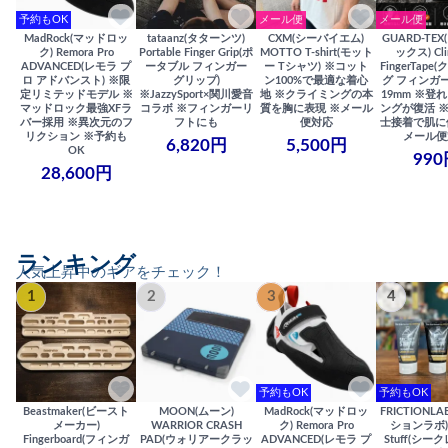
予約もOK
メール便
メール便
MadRock(マッドロッ
tataanz(タターンツ)
CXM(シーバイエム)
GUARD-TE
ク) Remora Pro
Portable Finger Grip(ポ
MOTTO T-shirt(モット
ックス) Cli
ADVANCED(レモラ プ
ータブル フィンガー
ー Tシャツ) ※コット
FingerTap
ロ アドバンスト) ※限
グリップ)
ン100%で最適な着心
グ フィンガー
定リミテッドモデル ※
※JazzySport×関川愛音
地 ※クライミングの本
19mm ※登
マッドロック最強XFラ
コラボ ※フィンガーリ
質を胸に表現 ※メール
ングが復活 
バー採用 ※異次元のフ
フトにも
便対応
士接着で肌に
リクション ※予約も
メール便
6,820円
5,500円
OK
990
28,600円
ランキング
人気上昇中のギアをチェック！
1
2
3
4
予約もOK
予約もOK
Beastmaker(ビースト
MOON(ムーン)
MadRock(マッドロッ
FRICTIONL
メーカー)
WARRIOR CRASH
ク) Remora Pro
ションラボ) S
Fingerboard(フィンガ
PAD(ウォリアークラッ
ADVANCED(レモラ プ
Stuff(シー