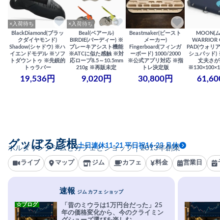
×入荷待ち
×入荷待ち
BlackDiamond(ブラッ
Beal(ベアール)
Beastmaker(ビースト
MOON(
クダイヤモンド)
BIRDIE(バーディー) ※
メーカー)
WARRIOR 
Shadow(シャドウ) ※ハ
ブレーキアシスト機能
Fingerboard(フィンガ
PAD(ウォリ
イエンドモデル ※ソフ
※ATCに似た感触 ※対
ーボード) 1000/2000
シュパッド)
トダウントゥ ※先鋭的
応ロープ8.5～10.5mm
※公式アプリ対応 ※指
丈夫さが
トゥラバー
210g ※再販未定
トレ決定版
※130×100×1
19,536円
9,020円
30,800円
61,6
グッぼる彦根
土日連休11-21 平日祝16-23 月休
ボルダリングジムとカフェとショップ｜2013年創業
ライブ
マップ
ジム
カフェ
料金
営業日
速報
ジム カフェ ショップ
☆ブログ
「昔のミウラは1万円台だった」25
年の価格変化から、今のクライミン