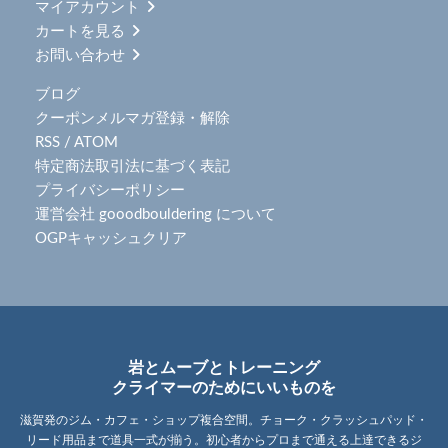
マイアカウント
カートを見る
お問い合わせ
ブログ
クーポンメルマガ登録・解除
RSS
/
ATOM
特定商法取引法に基づく表記
プライバシーポリシー
運営会社 gooodbouldering について
OGPキャッシュクリア
岩とムーブとトレーニング
クライマーのためにいいものを
滋賀発のジム・カフェ・ショップ複合空間。チョーク・クラッシュパッド・
リード用品まで道具一式が揃う。初心者からプロまで通える上達できるジ