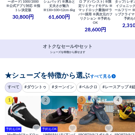
ーボード) 1000/2000
シュパッド) ※厚みと
ロ アドバンスト) ※限
タッフ) レギ
※公式アプリ対応 ※指
丈夫さが魅力
定リミテッドモデル ※
イジェニック
トレ決定版
※130×100×12cm 6kg
マッドロック最強XFラ
ールフリー 
バー採用 ※異次元のフ
ップクライマ
30,800円
61,600円
リクション ※予約も
予約も
OK
2,31
28,600円
オトクなセールやセット
シューズを特徴から探せます
★シューズを特徴から選ぶ
すべて見る
すべて
#ダウントゥ
#ターンイン
#ベルクロ
#レースアップ #
1
2
3
4
予約もOK
予約もOK
MadRock(マッドロッ
UNPARALLEL(アンパ
SPORTIVA(スポルティ
SPORTIVA