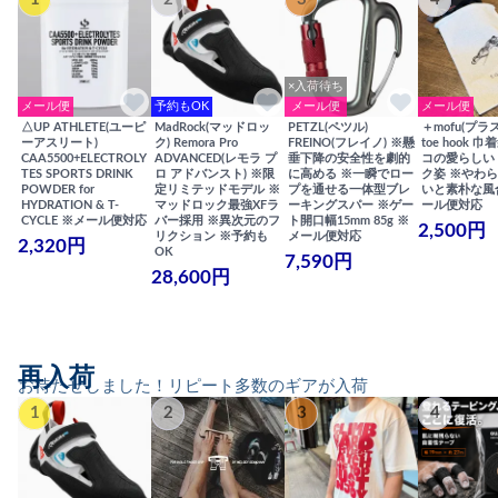
×入荷待ち
メール便
予約もOK
メール便
メール便
△UP ATHLETE(ユーピ
MadRock(マッドロッ
PETZL(ペツル)
＋mofu(プラ
ーアスリート)
ク) Remora Pro
FREINO(フレイノ) ※懸
toe hook 
CAA5500+ELECTROLY
ADVANCED(レモラ プ
垂下降の安全性を劇的
コの愛らしい
TES SPORTS DRINK
ロ アドバンスト) ※限
に高める ※一瞬でロー
ク姿 ※やわ
POWDER for
定リミテッドモデル ※
プを通せる一体型ブレ
いと素朴な風
HYDRATION & T-
マッドロック最強XFラ
ーキングスパー ※ゲー
ール便対応
CYCLE ※メール便対応
バー採用 ※異次元のフ
ト開口幅15mm 85g ※
2,500円
リクション ※予約も
メール便対応
2,320円
OK
7,590円
28,600円
再入荷
お待たせしました！リピート多数のギアが入荷
1
2
3
4