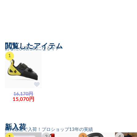
閲覧したアイテム
あなたが見た気になるギア
1
16,170円
15,070円
新入荷
国内最速で入荷！プロショップ13年の実績
1
2
3
4