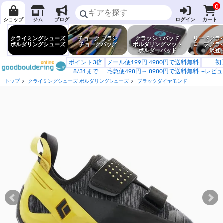
0
ショップ
ジム
ブログ
ログイン
カート
クライミングシューズ
チョーク ブラシ
クラッシュパッド
リードクラ
ボルダリングシューズ
チョークバッグ
ボルダリングマット
ロープクラ
ボルダーパッド
沢登
ポイント3倍
メール便199円 4980円で送料無料
初
8/31まで
宅急便498円～ 8980円で送料無料
+レビュ
トップ
クライミングシューズ ボルダリングシューズ
ブラックダイヤモンド