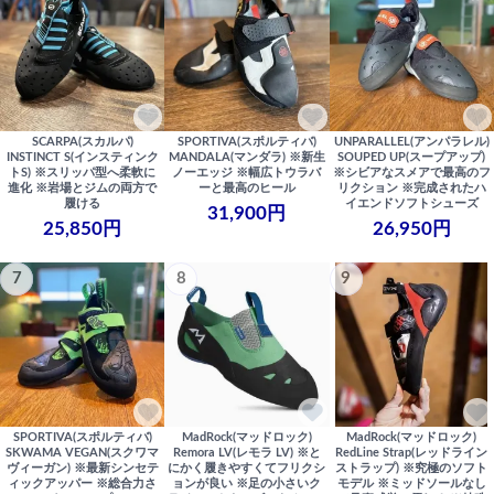
SCARPA(スカルパ)
SPORTIVA(スポルティバ)
UNPARALLEL(アンパラレル)
INSTINCT S(インスティンク
MANDALA(マンダラ) ※新生
SOUPED UP(スープアップ)
トS) ※スリッパ型へ柔軟に
ノーエッジ ※幅広トウラバ
※シビアなスメアで最高のフ
進化 ※岩場とジムの両方で
ーと最高のヒール
リクション ※完成されたハ
履ける
イエンドソフトシューズ
31,900円
25,850円
26,950円
7
8
9
SPORTIVA(スポルティバ)
MadRock(マッドロック)
MadRock(マッドロック)
SKWAMA VEGAN(スクワマ
Remora LV(レモラ LV) ※と
RedLine Strap(レッドライン
ヴィーガン) ※最新シンセテ
にかく履きやすくてフリクシ
ストラップ) ※究極のソフト
ィックアッパー ※総合力さ
ョンが良い ※足の小さいク
モデル ※ミッドソールなし