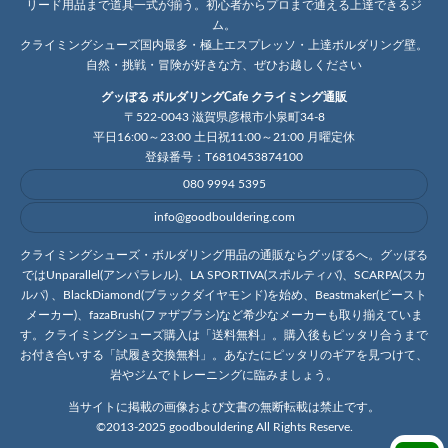
リード用品まで道具一式が揃う。初心者からプロまで通える上達できるジ
ム。
クライミングシューズ国内最多・極上エスプレッソ・上達ボルダリング壁。
自然・挑戦・冒険が好きな方、ぜひお越しください
グッぼる ボルダリングCafe クライミング通販
〒522-0043 滋賀県彦根市小泉町34-8
平日16:00～23:00 土日祝11:00～21:00 月曜定休
登録番号：T6810453874100
080 9994 5395
info@goodbouldering.com
クライミングシューズ・ボルダリング用品の通販ならグッぼるへ。グッぼる
ではUnparallel(アンパラレル)、LA SPORTIVA(スポルティバ)、SCARPA(スカ
ルパ) 、BlackDiamond(ブラックダイヤモンド)を始め、Beastmaker(ビースト
メーカー)、fazaBrush(ファザブラシ)など希少なメーカーも取り揃えていま
す。クライミングシューズ購入は「送料無料」。購入後もピッタリ合うまで
お付き合いする「試履き交換無料」。あなたにピッタリのギアを見つけて、
岩やジムでトレーニングに臨みましょう。
当サイトに掲載の画像および文書の無断転載は禁止です。
©2013-2025 goodbouldering All Rights Reserve.