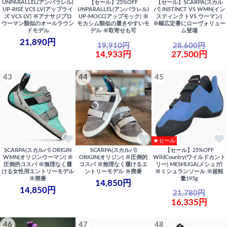
UNPARALLEL(アンパラレル)
【セール】25%OFF
【セール】SCARPA(スカル
UP-RISE VCS LV(アップライ
UNPARALLEL(アンパラレル)
パ) INSTINCT VS WMN(イン
ズ VCS LV) ※アナサジプロ
UP-MOCC(アップモック) ※
スティンクトVS ウーマン)
ウーマン類似のオールラウン
モカシム類似の履きやすいモ
※幅広定番にローヴォリュー
ドモデル
デル ※取寄せも可
ム登場
21,890円
19,910円
28,600円
14,933円
27,500円
43
44
45
★セール
SCARPA(スカルパ) ORIGIN
SCARPA(スカルパ)
【セール】25%OFF
WMN(オリジンウーマン) ※
ORIGIN(オリジン) ※圧倒的
WildCountry(ワイルドカント
圧倒的コスパ ※無理なく履
コスパ ※無理なく履けるエ
リー) MESHUGA(メシュガ)
ける女性用エントリーモデル
ントリーモデル ※廃番
※ミシュランソール ※超軽
※廃番
量195g
14,850円
14,850円
21,780円
16,335円
46
47
48