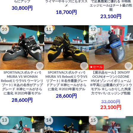
らにアップ
ライマーやキッズにもオスス
で足裏感覚に優れる ※特殊
メ
エッジヒールはチート級の性
30,800円
能
18,700円
23,100円
10
11
12
★セール
SPORTIVA(スポルティバ)
SPORTIVA(スポルティバ)
【展示品セール】30%OFF
MIURA VS WOMAN
MIURA VS Reboot(ミウラVS
OCUN(オーツン) OZONE
Reboot(ミウラVS ウーマンリ
リブート) ※名作最新グレー
HV(オゾン ハイボリューム)
ブート) ※あの名作がアップ
ドアップ ※神ヒールがさら
※甲高には最適のダウントウ
グレード ※神ヒールがさら
に進化 ※2023年新モデル
モデル ※しっかりした拘束
に進化 ※2023年新モデル
力でヤバいエッジング性能
28,600円
28,600円
33,000円
23,100円
13
14
15