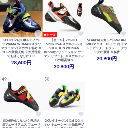
★セール
SPORTIVA(スポルティバ)
【セール】25%OFF
SCARPA(スカルパ) Maestro
SKWAMA WOMAN(スクワ
SPORTIVA(スポルティバ)
MID(マエストロ ミッド) ※マ
マウーマン) ※カカト低め ※
SOLUTION WOMAN
ルチピッチ、トラッド、クラ
コンペ最強人気 ※外反母趾
Reboot(ソリューション ウー
ックに最適 ※廃番
でも痛くなりにくい
マン リブート) ※スポルティ
20,900円
バの最高傑作
28,600円
30,800円
49
50
SCARPA(スカルパ) FURIA
OCUN(オーツン) Oxi QC(オ
S(フューリアエス フューリ
キシ キューシー) ※先鋭デザ