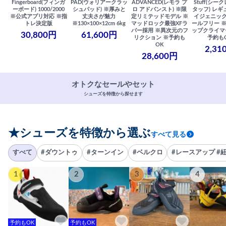
Fingerboard(フィンガ
PAD(ウォリアークラッ
ADVANCED(レモラ プ
Stuff(シー
ーボード) 1000/2000
シュパッド) ※厚みと
ロ アドバンスト) ※限
タッフ) レギ
※公式アプリ対応 ※指
丈夫さが魅力
定リミテッドモデル ※
イジェニック
トレ決定版
※130×100×12cm 6kg
マッドロック最強XFラ
ールフリー 
バー採用 ※異次元のフ
ップクライマ
30,800円
61,600円
リクション ※予約も
予約も
OK
2,31
28,600円
オトクなセールやセット
シューズを特徴から探せます
★シューズを特徴から選ぶ
すべて見る
すべて
#ダウントゥ
#ターンイン
#ベルクロ
#レースアップ #
1
2
3
4
予約もOK
予約もOK