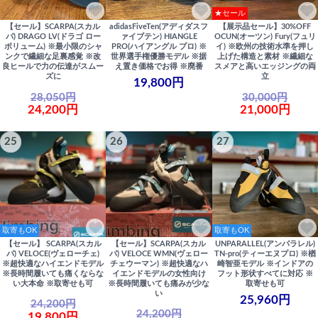
★セール
【セール】SCARPA(スカル
adidasFiveTen(アディダスフ
【展示品セール】30%OFF
パ) DRAGO LV(ドラゴ ロー
ァイブテン) HIANGLE
OCUN(オーツン) Fury(フュリ
ボリューム) ※最小限のシャ
PRO(ハイアングル プロ) ※
イ) ※欧州の技術水準を押し
ンクで繊細な足裏感覚 ※改
世界選手権優勝モデル ※据
上げた構造と素材 ※繊細な
良ヒールで力の伝達がスムー
え置き価格でお得 ※廃番
スメアと高いエッジングの両
ズに
立
19,800円
28,050円
30,000円
24,200円
21,000円
25
26
27
取寄もOK
取寄もOK
【セール】 SCARPA(スカル
【セール】SCARPA(スカル
UNPARALLEL(アンパラレル)
パ) VELOCE(ヴェローチェ)
パ) VELOCE WMN(ヴェロー
TN-pro(ティーエヌプロ) ※楢
※超快適なハイエンドモデル
チェウーマン) ※超快適なハ
崎智亜モデル ※インドアの
※長時間履いても痛くならな
イエンドモデルの女性向け
フット形状すべてに対応 ※
い大本命 ※取寄せも可
※長時間履いても痛みが少な
取寄せも可
い
25,960円
24,200円
24,200円
19,800円