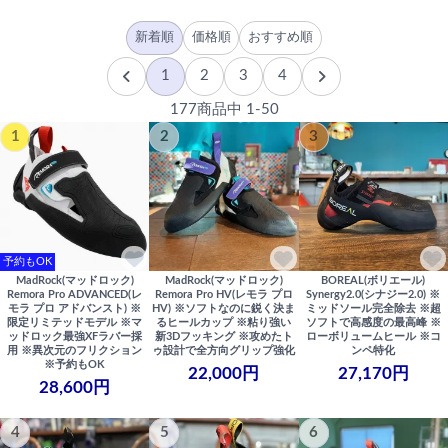
新着順
価格順
おすすめ順
1
2
3
4
177商品中 1-50
1
2
3
予約もOK
MadRock(マッドロック)
MadRock(マッドロック)
BOREAL(ボリエール)
Remora Pro ADVANCED(レ
Remora Pro HV(レモラ プロ
Synergy2.0(シナジー2.0) ※
モラ プロ アドバンスト) ※
HV) ※ソフトなのに鋭く決ま
ミッドソール完全除去 ※超
限定リミテッドモデル ※マ
るヒールカップ ※粘り強い
ソフトで高感度の最高峰 ※
ッドロック最強XFラバー採
新3Dフッキング ※攻めたト
ローボリュームヒール ※コ
用 ※異次元のフリクション
ゥ設計で全方向グリップ強化
ンペ特化
※予約もOK
22,000円
27,170円
28,600円
4
5
6