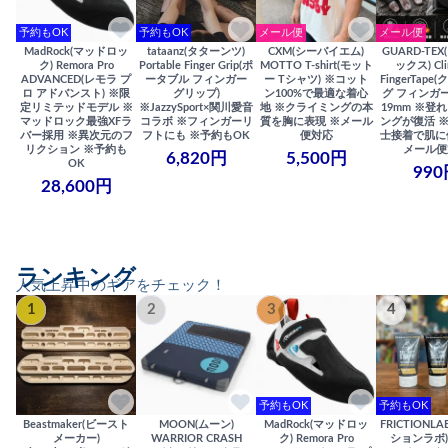
予約もOK
予約もOK
メール便
メール便
MadRock(マッドロッ
tataanz(タターンツ)
CXM(シーバイエム)
GUARD-TE
ク) Remora Pro
Portable Finger Grip(ポ
MOTTO T-shirt(モット
ックス) Cli
ADVANCED(レモラ プ
ータブル フィンガー
ー Tシャツ) ※コット
FingerTap
ロ アドバンスト) ※限
グリップ)
ン100%で最適な着心
グ フィンガー
定リミテッドモデル ※
※JazzySport×関川愛音
地 ※クライミングの本
19mm ※登
マッドロック最強XFラ
コラボ ※フィンガーリ
質を胸に表現 ※メール
ングが復活 
バー採用 ※異次元のフ
フトにも ※予約もOK
便対応
士接着で肌に
リクション ※予約も
メール便
6,820円
5,500円
OK
990
28,600円
ランキング
人気上昇中のギアをチェック！
1
2
3
4
予約もOK
予約もOK
Beastmaker(ビースト
MOON(ムーン)
MadRock(マッドロッ
FRICTIONL
メーカー)
WARRIOR CRASH
ク) Remora Pro
ションラボ) S