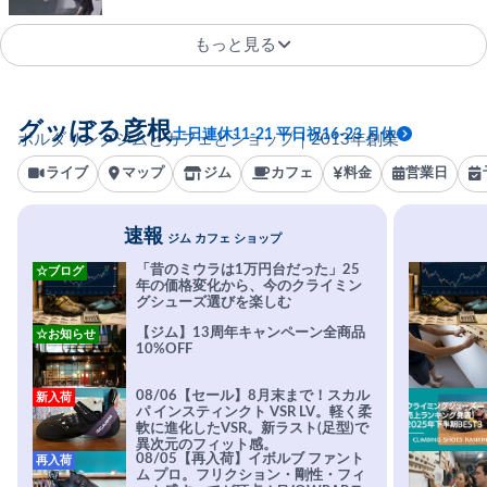
もっと見る
グッぼる彦根
土日連休11-21 平日祝16-23 月休
ボルダリングジムとカフェとショップ｜2013年創業
ライブ
マップ
ジム
カフェ
料金
営業日
速報
ジム カフェ ショップ
「昔のミウラは1万円台だった」25
☆ブログ
年の価格変化から、今のクライミン
グシューズ選びを楽しむ
【ジム】13周年キャンペーン全商品
☆お知らせ
10%OFF
08/06【セール】8月末まで！スカル
新入荷
パ インスティンクト VSR LV。軽く柔
軟に進化したVSR。新ラスト(足型)で
異次元のフィット感。
08/05【再入荷】イボルブ ファント
再入荷
ム プロ。フリクション・剛性・フィ