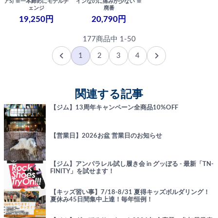
アS) ※一本締めにモデルチ
インなのに痛みが少ない ※
ェンジ
廃番
19,250円
20,790円
177商品中 1-50
1
2
3
4
関連する記事
【ジム】13周年キャンペーン全商品10%OFF
【営業日】2026お盆 営業日のお知らせ
【ジム】アンパラレル試し履き会 in グッぼる - 最新「TN-
FINITY」を試せます！
【キッズ習い事】7/18-8/31 夏得キッズボルダリング！
夏休み45日間集中上達！毎年恒例！