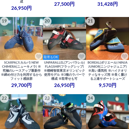
成
27,500円
31,428円
26,950円
19
20
21
取寄もOK
SCARPA(スカルパ) NEW
UNPARALLEL(アンパラレル)
BOREAL(ボリエール) NINJA
CHIMERA(ニューキメラ) ※
FLAGSHIP(フラッグシップ)
JUNIOR(ニンジャジュニア)
究極のレースアップ最新作
※楢崎智亜東京オリンピック
※高い通気性 ※ハイクオリ
※締め付け力を利用するから
使用モデル ※3種のラバーで
ティなキッズ用 ※長く履け
フィット感抜群
構成 ※取寄せも可
る上達サポートシューズ
29,700円
26,950円
9,570円
22
23
24