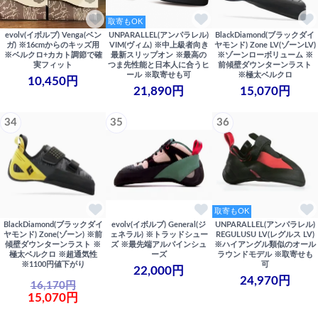
取寄もOK
evolv(イボルブ) Venga(ベン
UNPARALLEL(アンパラレル)
BlackDiamond(ブラックダイ
ガ) ※16cmからのキッズ用
VIM(ヴィム) ※中上級者向き
ヤモンド) Zone LV(ゾーンLV)
※ベルクロ+カカト調節で確
最新スリップオン ※最高の
※ゾーンローボリューム ※
実フィット
つま先性能と日本人に合うヒ
前傾壁ダウンターンラスト
ール ※取寄せも可
※極太ベルクロ
10,450円
21,890円
15,070円
34
35
36
取寄もOK
BlackDiamond(ブラックダイ
evolv(イボルブ) General(ジ
UNPARALLEL(アンパラレル)
ヤモンド) Zone(ゾーン) ※前
ェネラル) ※トラッドシュー
REGULUSU LV(レグルス LV)
傾壁ダウンターンラスト ※
ズ ※最先端アルパインシュ
※ハイアングル類似のオール
極太ベルクロ ※超通気性
ーズ
ラウンドモデル ※取寄せも
※1100円値下がり
可
22,000円
24,970円
16,170円
15,070円