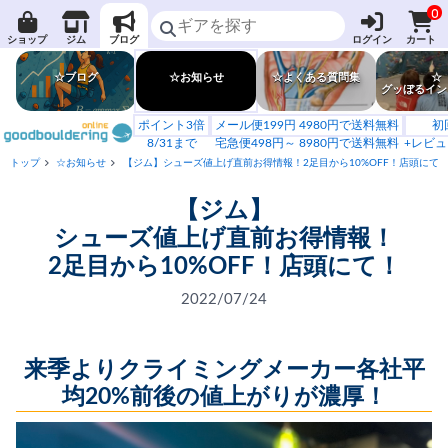
0
ショップ
ジム
ブログ
ログイン
カート
☆ブログ
☆お知らせ
☆よくある質問集
☆
グッぼるイン
ポイント3倍
メール便199円 4980円で送料無料
初
8/31まで
宅急便498円～ 8980円で送料無料
+レビュ
トップ
☆お知らせ
【ジム】シューズ値上げ直前お得情報！2足目から10%OFF！店頭にて
【ジム】
シューズ値上げ直前お得情報！
2足目から10%OFF！店頭にて！
2022/07/24
来季よりクライミングメーカー各社平
均20%前後の値上がりが濃厚！