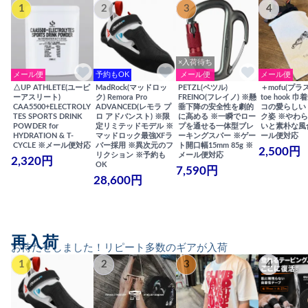
1
2
3
4
×入荷待ち
メール便
予約もOK
メール便
メール便
△UP ATHLETE(ユーピ
MadRock(マッドロッ
PETZL(ペツル)
＋mofu(プラ
ーアスリート)
ク) Remora Pro
FREINO(フレイノ) ※懸
toe hook 
CAA5500+ELECTROLY
ADVANCED(レモラ プ
垂下降の安全性を劇的
コの愛らしい
TES SPORTS DRINK
ロ アドバンスト) ※限
に高める ※一瞬でロー
ク姿 ※やわ
POWDER for
定リミテッドモデル ※
プを通せる一体型ブレ
いと素朴な風
HYDRATION & T-
マッドロック最強XFラ
ーキングスパー ※ゲー
ール便対応
CYCLE ※メール便対応
バー採用 ※異次元のフ
ト開口幅15mm 85g ※
2,500円
リクション ※予約も
メール便対応
2,320円
OK
7,590円
28,600円
再入荷
お待たせしました！リピート多数のギアが入荷
1
2
3
4