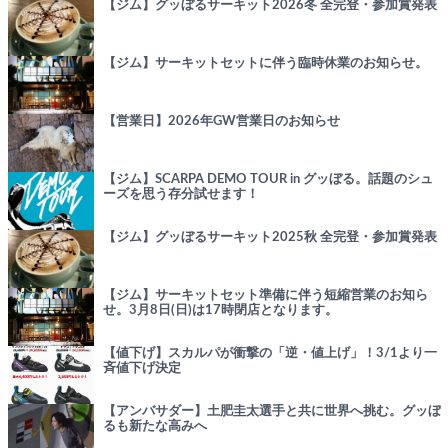
【ジム】グッぼるサーキット2026冬 全完登・参加賞発表
【ジム】サーキットセットに伴う臨時休業のお知らせ。
【営業日】2026年GW営業日のお知らせ
【ジム】SCARPA DEMO TOUR in グッぼる。話題のシュ
ーズを思う存分試せます！
【ジム】グッぼるサーキット2025秋 全完登・参加賞発表
【ジム】サーキットセット準備に伴う短縮営業のお知ら
せ。3月8日(日)は17時閉店となります。
【値下げ】スカルパが衝撃の「逆・値上げ」！3/1より一
斉値下げ決定
【アンバサダー】土肥圭太選手と共に世界へ挑む。グッぼ
るも新たな高みへ