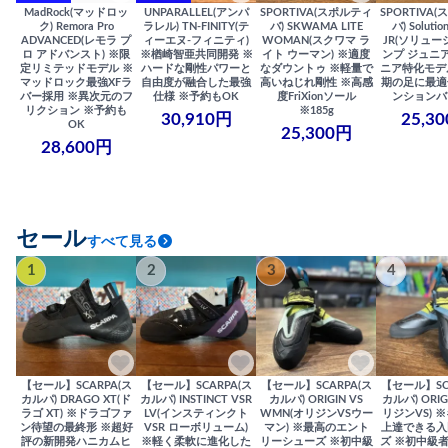
MadRock(マッドロッ
UNPARALLEL(アンパ
SPORTIVA(スポルティ
SPORTIVA
ク) Remora Pro
ラレル) TN-FINITY(テ
バ) SKWAMA LITE
バ) Solutio
ADVANCED(レモラ プ
ィーエヌ-フィニティ)
WOMAN(スクワマ ラ
JR(ソリュー
ロ アドバンスト) ※限
※楢崎智亜共同開発 ※
イト ウーマン) ※適度
ンプ ジュニア
定リミテッドモデル ※
ハードな剛性パワーと
なダウントゥ ※軽量で
ニア特化モデ
マッドロック最強XFラ
自由度が融合した最強
高いねじれ剛性 ※高感
期の足に最適
バー採用 ※異次元のフ
仕様 ※予約もOK
度FriXionソール
ンションバ
リクション ※予約も
※185g
30,910円
25,3
OK
25,300円
28,600円
セール
すべて見る
1
2
3
4
【セール】SCARPA(ス
【セール】SCARPA(ス
【セール】SCARPA(ス
【セール】SC
カルパ) DRAGO XT(ド
カルパ) INSTINCT VSR
カルパ) ORIGIN VS
カルパ) ORIG
ラゴ XT) ※ドラゴファ
LV(インスティンクト
WMN(オリジンVSウー
リジンVS) 
ン待望の最終形 ※超好
VSR ローボリューム)
マン) ※最高のエント
上達できる入
評の新開発ハニカムヒ
※軽く柔軟に進化した
リーシューズ ※初中級
ズ ※初中級