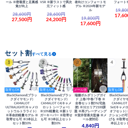
ール ※密着度と足裏感
VSR ※新ラストで異次
者向けコンフォートモ
フォート
覚が向上
元フィット感
デル ※2024年新モデ
19,8
ル
28,600円
28,600円
17,6
19,800円
27,500円
24,200円
17,600円
セット割
すべて見る
1
2
3
4
取寄もOK
取寄もOK
メール便
取寄もOK
BlackDiamond(ブラッ
BlackDiamond(ブラッ
瑞牆ボルダリングガイ
BlackDiam
クダイヤモンド)
クダイヤモンド)
ド 上巻/中巻/下巻 ※
クダイヤモ
CAMALOT
CAMALOT C4(キャメ
全巻セット割5%(宅急
CAMALOT 
ULTRALIGHT(キャメロ
ロット シーフォー)
便) ※32エリア2100課
Set(キャメロ
ットウルトラライト)
※10%軽量化 ※新トリ
題 ※再グレーディング
オフセット)
※革命的軽量モデル ※
ガーキーパー ※取寄せ
※室井登喜夫監修 ※メ
クションの可
取寄せも可 ※3本以上
も可 ※3本以上セット
ール便対応
げる ※取寄せ
セット割10%
割10%
本以上セット
4,840円