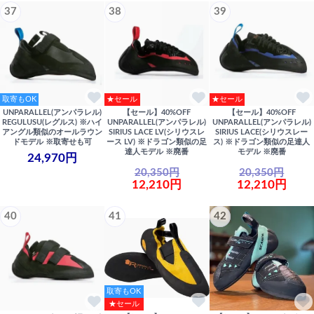
37
38
39
取寄もOK
★セール
★セール
UNPARALLEL(アンパラレル)
【セール】40%OFF
【セール】40%OFF
REGULUSU(レグルス) ※ハイ
UNPARALLEL(アンパラレル)
UNPARALLEL(アンパラレル)
アングル類似のオールラウン
SIRIUS LACE LV(シリウスレ
SIRIUS LACE(シリウスレー
ドモデル ※取寄せも可
ース LV) ※ドラゴン類似の足
ス) ※ドラゴン類似の足達人
達人モデル ※廃番
モデル ※廃番
24,970円
20,350円
20,350円
12,210円
12,210円
40
41
42
取寄もOK
★セール