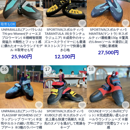
取寄もOK
UNPARALLEL(アンパラレル)
SPORTIVA(スポルティバ)
SPORTIVA(スポルティバ)
TN-pro Women(ティーエヌ
TARANTULA JR(タランチュ
MANTRA(マントラ) ※スポ
プロウーマン) ※楢崎智亜開
ラジュニア) ※成長中のキッ
ルティバ最軽量150g ※驚異
発協力 ※剛性とフィット感
ズユースクライマーにも最適
の1.8mmソール ※適切に足
に優れたオールラウンドモデ
※ストレスフリーで快適な履
で掴む新感覚
ル ※取寄せも可
き心地
27,500円
25,960円
12,100円
16
17
18
UNPARALLEL(アンパラレル)
SPORTIVA(スポルティバ)
OCUN(オーツン) Bullit(ブリ
FLAGSHIP WOMENS LV(フ
KUBO(クボ) ※スポルティバ
ット) ※完成度高い柔らかオ
ラッグシップ ウーマン) ※女
史上最も快適で高耐久 ※足
ールラウンドシューズ ※新
性やカカトの細い方用にアッ
先のヌメリを逃がして乾燥を
アーチ設計で完璧なフィット
プデート ※3種のラバーで構
キープ
感