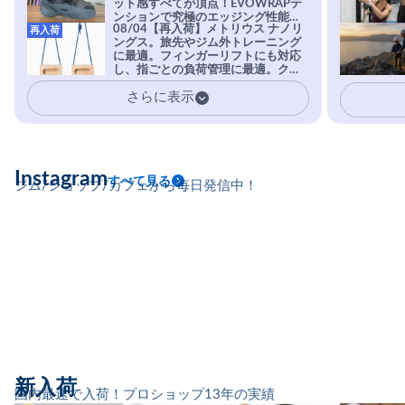
ット感すべてが頂点！EVOWRAPテ
ンションで究極のエッジング性能を
08/04【再入荷】メトリウス ナノリ
再入荷
実現。進化系ラバーEvo-74はTRAX
ングス。旅先やジム外トレーニング
を凌駕する粘着力で極小ホールドに
に最適。フィンガーリフトにも対応
安心感。
し、指ごとの負荷管理に最適。クラ
イマーの指を本気で鍛えるギア。
さらに表示
Instagram
すべて見る
ジム/ショップ/カフェから毎日発信中！
新入荷
国内最速で入荷！プロショップ13年の実績