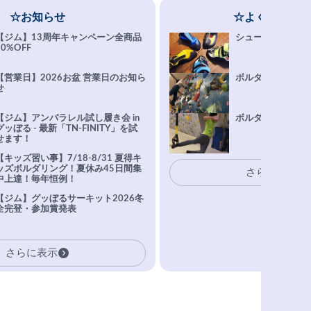
☆お知らせ
☆よくある質問
【ジム】13周年キャンペーン全商品
シューズ選びFAQ
10%OFF
【営業日】2026お盆 営業日のお知ら
ボルダリング上達Q
せ
【ジム】アンパラレル試し履き会 in
ボルダリングトレ
グッぼる - 最新「TN-FINITY」を試
せます！
【キッズ習い事】7/18-8/31 夏得キ
ッズボルダリング！夏休み45日間集
さらに表示
中上達！毎年恒例！
【ジム】グッぼるサーキット2026冬
全完登・参加賞発表
さらに表示