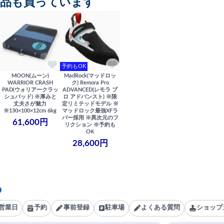
商品も買っています
予約もOK
MOON(ムーン)
MadRock(マッドロッ
WARRIOR CRASH
ク) Remora Pro
PAD(ウォリアークラッ
ADVANCED(レモラ プ
シュパッド) ※厚みと
ロ アドバンスト) ※限
丈夫さが魅力
定リミテッドモデル ※
※130×100×12cm 6kg
マッドロック最強XFラ
バー採用 ※異次元のフ
61,600円
リクション ※予約も
OK
28,600円
営業日
予約
事前登録
駐車場
よくある質問
ショップ