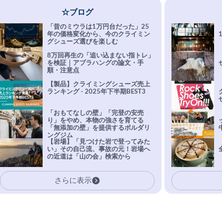
☆ブログ
「昔のミウラは1万円台だった」25
年の価格変化から、今のクライミン
グシューズ選びを楽しむ
8万回再生の「追い込まない指トレ」
を検証｜アブラハングの論文・手
順・注意点
【製品】クライミングシューズ売上
ランキング - 2025年下半期BEST3
「おもてなしの壁」「完登の安売
り」をやめ、本物の強さを育てる
「無添加の壁」を提供するボルダリ
ングジム
【岩場】「見つけた岩で登ってみた
い」その自己流、事故の元！岩場へ
の近道は「山の会」検索から
さらに表示