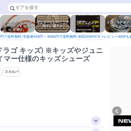
リードクライミング
ボルダートレーニング
サプリメント
クライマーボデ
ロープクライミング
指トレ 筋トレ
ボディーメン
沢登り
80円で送料無料
宅急便498円～ 8980円で送料無料
初回300P付与
+レビュー300P
ID(ドラゴ キッズ) ※キッズやジュニ
イマー仕様のキッズシューズ
ズ
スカルパ