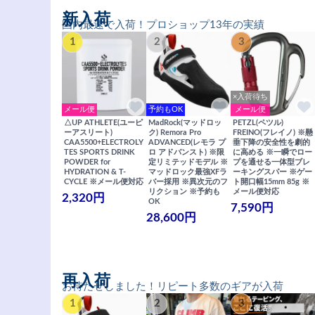
新入荷
国内最速で入荷！プロショップ13年の実績
1
2
3
×入荷待ち
メール便
予約もOK
メール便
△UP ATHLETE(ユーピ
MadRock(マッドロッ
PETZL(ペツル)
ーアスリート)
ク) Remora Pro
FREINO(フレイノ) ※懸
CAA5500+ELECTROLY
ADVANCED(レモラ プ
垂下降の安全性を劇的
TES SPORTS DRINK
ロ アドバンスト) ※限
に高める ※一瞬でロー
POWDER for
定リミテッドモデル ※
プを通せる一体型ブレ
HYDRATION & T-
マッドロック最強XFラ
ーキングスパー ※ゲー
CYCLE ※メール便対応
バー採用 ※異次元のフ
ト開口幅15mm 85g ※
リクション ※予約も
メール便対応
2,320円
OK
7,590円
28,600円
再入荷
お待たせしました！リピート多数のギアが入荷
1
2
3