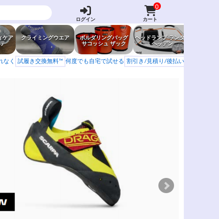
0
ログイン
カート
ィケア
クライミングウエア
ボルダリングバッグ
ヘッドランプ ランタン
防虫グッ
テ
サコッシュ ザック
ヘッデン
岩場ア
もれなく
試履き交換無料™
何度でも自宅で試せる
割引き/見積り/後払い
学校 山岳会