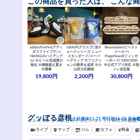
この商品を買った人は、 こんな
adidasFiveTen(アディ
GRASP(グラスプ) 頂チ
Beastmaker(ビースト
ダスファイブテン)
ョークシリーズ ニュー
メーカー)
HIANGLE(ハイアング
スタンダード/スーパ
Fingerboard(フィンガ
ル) ※ヒール完成度が
ーグリップ ※フリクシ
ーボード) 1000/2000
進化 ※価格据え置き
ョンの限界を追求 ※小
※公式アプリ対応 ※指
※廃番
山田大氏開発
トレ決定版
19,800円
2,200円
30,800円
グッぼる彦根
土日連休11-21 平日祝16-23 月休
ボルダリングジムとカフェとショップ｜2013年創業
ライブ
マップ
ジム
カフェ
料金