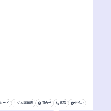
カード
ジム課題表
問合せ
電話
先払い