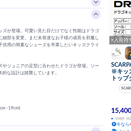
ッズが登場。可愛い見た目だけでなく性能はドラゴ
に細部を変更。まだ未発達なお子様の成長を邪魔し
×入荷待
子供用の簡素なシューズを卒業したいキッズクライ
SCARP
ズやジュニアの足型に合わせたドラゴが登場。ソー
※キッ
基本的な設計は踏襲しています。
トップ
SCAR
 -19cm)
15,40
●
-15400- 16
今なら