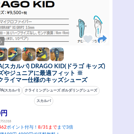
ち
A(スカルパ) DRAGO KID(ドラゴ キッズ)
ズやジュニアに最適フィット ※
クライマー仕様のキッズシューズ
PA(スカルパ)
クライミングシューズ ボルダリングシューズ
スカルパ
0円
2751318
462
ポイント付与！
8/31まで
まで3倍