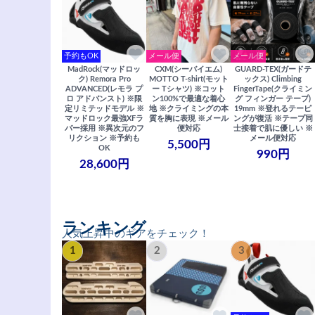
予約もOK
メール便
メール便
MadRock(マッドロッ
CXM(シーバイエム)
GUARD-TEX(ガードテ
ク) Remora Pro
MOTTO T-shirt(モット
ックス) Climbing
ADVANCED(レモラ プ
ー Tシャツ) ※コット
FingerTape(クライミン
ロ アドバンスト) ※限
ン100%で最適な着心
グ フィンガー テープ)
定リミテッドモデル ※
地 ※クライミングの本
19mm ※登れるテーピ
マッドロック最強XFラ
質を胸に表現 ※メール
ングが復活 ※テープ同
バー採用 ※異次元のフ
便対応
士接着で肌に優しい ※
リクション ※予約も
メール便対応
5,500円
OK
990円
28,600円
ランキング
人気上昇中のギアをチェック！
1
2
3