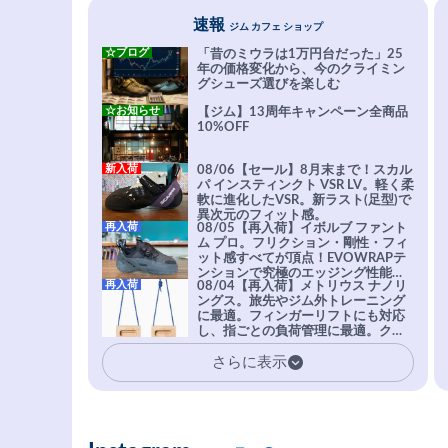
速報
ジム カフェ ショップ
☆ブログ
「昔のミウラは1万円台だった」25
年の価格変化から、今のクライミン
グシューズ選びを楽しむ
☆お知らせ
【ジム】13周年キャンペーン全商品
10%OFF
新入荷
08/06【セール】8月末まで！スカル
パ インスティンクト VSR LV。軽く柔
軟に進化したVSR。新ラスト(足型)で
異次元のフィット感。
再入荷
08/05【再入荷】イボルブ ファント
ム プロ。フリクション・剛性・フィ
ット感すべてが頂点！EVOWRAPテ
ンションで究極のエッジング性能を
再入荷
08/04【再入荷】メトリウス ナノリ
実現。進化系ラバーEvo-74はTRAX
ングス。旅先やジム外トレーニング
を凌駕する粘着力で極小ホールドに
に最適。フィンガーリフトにも対応
安心感。
し、指ごとの負荷管理に最適。クラ
イマーの指を本気で鍛えるギア。
さらに表示