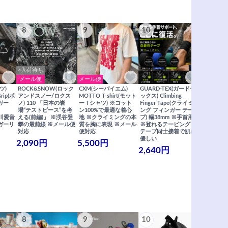
8
9
10
11
×入荷待ち
メール便
メール便
メール便
ツ)
ROCK&SNOW(ロック
CXM(シーバイエム)
GUARD-TEX(ガードテ
GUARD-
Grip(ポ
アンドスノー/ロクス
MOTTO T-shirt(モット
ックス) Climbing
ックス) Cli
ガー
ノ) 110 「日本の岩
ー Tシャツ) ※コット
Finger Tape(クライミ
FingerT
場“テストピース”を考
ン100%で最適な着心
ング フィンガー テー
グ フィン
×関川愛音
える(前編)」 ※渓谷登
地 ※クライミングの本
プ) 幅38mm ※手首用
19mm 
ガーリ
攀の最前線 ※メール便
質を胸に表現 ※メール
※登れるテーピング ※
ングが復活
対応
便対応
テープ同士接着で肌に
士接着で肌
優しい
メール便
2,090円
5,500円
2,640円
990円
8
9
10
11