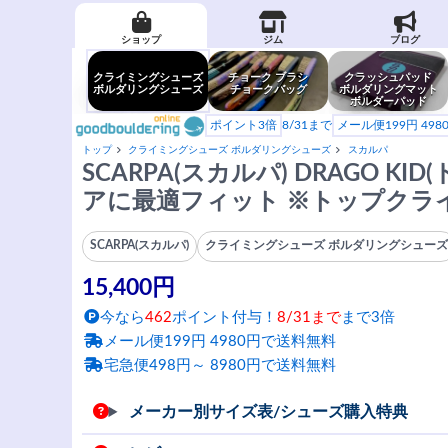
ショップ
ジム
ブログ
クライミングシューズ
チョーク ブラシ
クラッシュパッド
ボルダリングシューズ
チョークバッグ
ボルダリングマット
ボルダーパッド
ポイント3倍
8/31まで
メール便199円 49
トップ
クライミングシューズ ボルダリングシューズ
スカルパ
SCARPA(スカルパ) DRAGO K
アに最適フィット ※トップクラ
SCARPA(スカルパ)
クライミングシューズ ボルダリングシュー
15,400円
今なら
462
ポイント付与！
8/31まで
まで3倍
メール便199円 4980円で送料無料
宅急便498円～ 8980円で送料無料
メーカー別サイズ表/シューズ購入特典