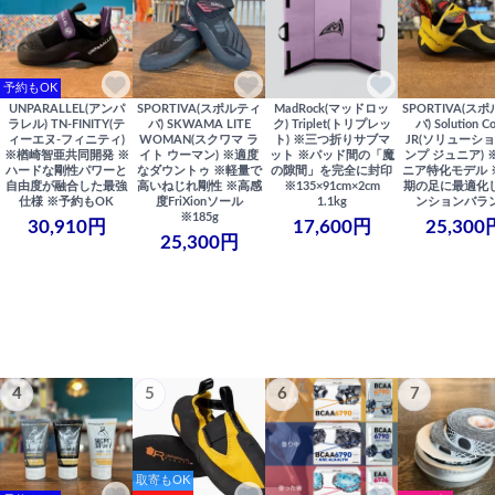
予約もOK
UNPARALLEL(アンパ
SPORTIVA(スポルティ
MadRock(マッドロッ
SPORTIVA(ス
ラレル) TN-FINITY(テ
バ) SKWAMA LITE
ク) Triplet(トリプレッ
バ) Solution C
ィーエヌ-フィニティ)
WOMAN(スクワマ ラ
ト) ※三つ折りサブマ
JR(ソリューショ
※楢崎智亜共同開発 ※
イト ウーマン) ※適度
ット ※パッド間の「魔
ンプ ジュニア) 
ハードな剛性パワーと
なダウントゥ ※軽量で
の隙間」を完全に封印
ニア特化モデル 
自由度が融合した最強
高いねじれ剛性 ※高感
※135×91cm×2cm
期の足に最適化
仕様 ※予約もOK
度FriXionソール
1.1kg
ンションバラ
※185g
30,910円
17,600円
25,300
25,300円
4
5
6
7
取寄もOK