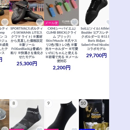
メール便
ポルティ
SPORTIVA(スポルティ
CXM(シーバイエム)
SoiLL(ソイル) Athletic
SCARP
omp
バ) SKWAMA LITE(ス
CLIMB BRICK(クライ
Boulder 1(アスレチッ
NEW FUR
ン コ
クワマ ライト) ※素材
ム ブリック)
クボルダー1) ※11 by
ー フュー
※ジュ
から見直した価格設定
Skin/Muscle ※爪ヤス
Boris Bidjan
※異次元
※成長
※新ソール
リ2色/指トレ2色 ※蓄
Saberi×Fred Nicoleの
ルトラライ
したテ
FriXionBlackは脅威の
光キーホルダー ※可愛
コラボモデル
しなやか
ンス
粘り ※快適さを進化さ
いのにちゃんと使える
最強 ※1
29,700円
せたモデル
※岩場で光る ※メール
円
31,
便対応
25,300円
2,200円
8
9
10
11