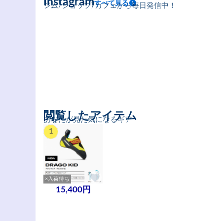
Instagram
すべて見る
ジム/ショップ/カフェから毎日発信中！
閲覧したアイテム
あなたが見た気になるギア
1
×入荷待ち
15,400円