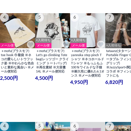
4
5
6
7
×入荷待ち
×入荷待ち
メール便
メール便
メール便
×入荷待ち
＋mofu(プラスモフ)
＋mofu(プラスモフ)
＋mofu(プラスモフ)
tataanz(タターン
toe hook 巾着袋 ※ネ
Let's go climbing Tote
yannoka step pinch T
Portable Finger 
コの愛らしいトウフッ
bag(レッツゴー クライ
シャツ ※ネコホールド
ータブル フィン
ク姿 ※やわらかな色合
ミング トートバッグ)
Tシャツ ※もっふもふ
グリップ)
いと素朴な風合い ※メ
※再生素材 ※大容量
100％ワイルドな子猫
※JazzySport
ール便対応
14L ※メール便対応
※耐久性に優れた6.1オ
コラボ ※フィン
ンス ※メール便対応
フトにも
2,500円
4,500円
4,950円
6,820円
4
5
6
7