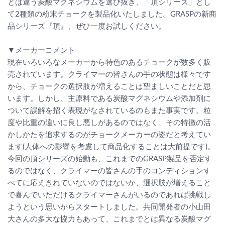
とは違う炭酸マグネシウムを選び抜き、「頂シリーズ」とし
て2種類の粉末チョークを製品化いたしました。GRASPの新商
品シリーズ『頂』、ぜひ一度お試しください。
▼メーカーコメント
現在いろいろなメーカーから特色のあるチョークが数多く販
売されています。クライマーの皆さんの手の状態は様々です
から、チョークの選択肢が増えることは望ましいことだと思
います。しかし、主原料である炭酸マグネシウムや添加剤に
ついて誤解を招く表現がなされているのもまた事実です。粒
度や比重の違いに良し悪しがあるのではなく、その特徴の活
かしかたを追求するのがチョークメーカーの姿だと考えてい
ます(人体への影響を考慮して商品化することは大前提です)。
今回の頂シリーズの始動も、これまでのGRASP製品を否定す
るのではなく、クライマーの皆さんの手のコンディションす
べてに応えきれていないのではないか、選択肢が増えること
で喜んでいただけるクライマーさんがいるのであれば挑戦し
ようという思いからスタートしました。共同開発者の小山田
大さんの多大な協力もあって、これまでとは異なる炭酸マグ