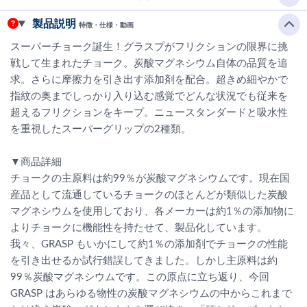
製品説明
特徴・仕様・動画
スーパーチョーク誕生！グラスプがフリクションの限界に挑
戦して生まれたチョーク。炭酸マグネシウム自体の品質を追
求。さらに摩擦力を引き出す添加剤を配合。超きめ細やかで
指紋の奥までしっかり入り込む感覚でどんな状況でも従来を
超えるフリクションをキープ。ニュースタンダードと吸水性
を重視したスーパーグリップの2種類。
▼商品詳細
チョークの主原料は約99％が炭酸マグネシウムです。現在国
産品として流通しているチョークのほとんどが類似した炭酸
マグネシウムを使用しており、各メーカーは約1％の添加物に
よりチョークに機能性を持たせて、製品化しています。
我々、GRASP もいかにして約1％の添加剤でチョークの性能
を引き出せるか試行錯誤してきました。しかし主原料は約
99％炭酸マグネシウムです。この原点に立ち返り、今回
GRASP はあらゆる物性の炭酸マグネシウムの中からこれまで