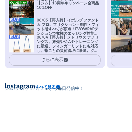
☆お知らせ
【ジム】13周年キャンペーン全商品
10%OFF
再入荷
08/05【再入荷】イボルブ ファント
ム プロ。フリクション・剛性・フィ
ット感すべてが頂点！EVOWRAPテ
ンションで究極のエッジング性能を
再入荷
08/04【再入荷】メトリウス ナノリ
実現。進化系ラバーEvo-74はTRAX
ングス。旅先やジム外トレーニング
を凌駕する粘着力で極小ホールドに
に最適。フィンガーリフトにも対応
安心感。
し、指ごとの負荷管理に最適。クラ
イマーの指を本気で鍛えるギア。
さらに表示
Instagram
すべて見る
ジム/ショップ/カフェから毎日発信中！