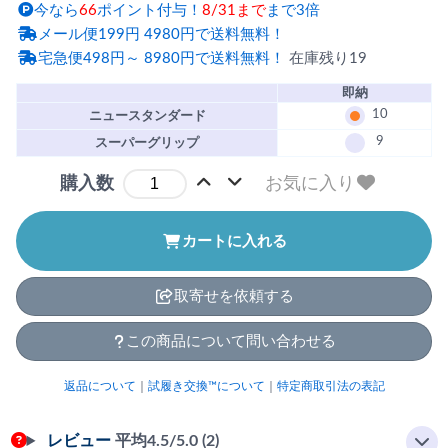
今なら
66
ポイント付与！
8/31まで
まで3倍
メール便199円 4980円で送料無料！
宅急便498円～ 8980円で送料無料！
在庫残り19
即納
10
ニュースタンダード
9
スーパーグリップ
お気に入り
購入数
カートに入れる
取寄せを依頼する
この商品について問い合わせる
返品について
｜
試履き交換™について
｜
特定商取引法の表記
レビュー
平均
4.5
/5.0 (2)