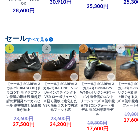
30,910円
25,3
OK
25,300円
28,600円
セール
すべて見る
1
2
3
4
【セール】SCARPA(ス
【セール】SCARPA(ス
【セール】SCARPA(ス
【セール】SC
カルパ) DRAGO XT(ド
カルパ) INSTINCT VSR
カルパ) ORIGIN VS
カルパ) ORIG
ラゴ XT) ※ドラゴファ
LV(インスティンクト
WMN(オリジンVSウー
リジンVS) 
ン待望の最終形 ※超好
VSR ローボリューム)
マン) ※最高のエント
上達できる入
評の新開発ハニカムヒ
※軽く柔軟に進化した
リーシューズ ※初中級
ズ ※初中級
ール ※密着度と足裏感
VSR ※新ラストで異次
者向けコンフォートモ
フォート
覚が向上
元フィット感
デル ※2024年新モデ
19,8
ル
28,600円
28,600円
17,6
19,800円
27,500円
24,200円
17,600円