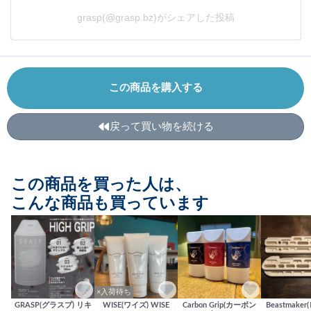
grasp(@grasp.bz)がシェアした投稿
この商品を購入する
戻って買い物を続ける
この商品を買った人は、
こんな商品も買っています
×入荷待ち
GRASP(グラスプ) リキ
WISE(ワイズ) WISE
Carbon Grip(カーボン
Beastmake