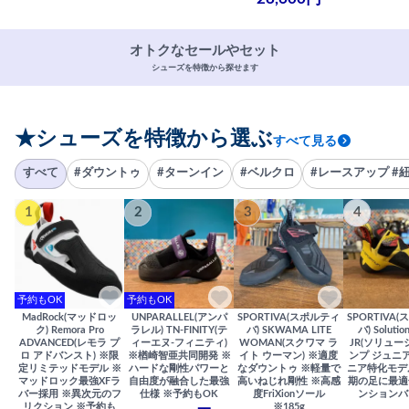
オトクなセールやセット
シューズを特徴から探せます
★シューズを特徴から選ぶ
すべて見る
すべて
#ダウントゥ
#ターンイン
#ベルクロ
#レースアップ #
1
2
3
4
予約もOK
予約もOK
MadRock(マッドロッ
UNPARALLEL(アンパ
SPORTIVA(スポルティ
SPORTIVA
ク) Remora Pro
ラレル) TN-FINITY(テ
バ) SKWAMA LITE
バ) Solutio
ADVANCED(レモラ プ
ィーエヌ-フィニティ)
WOMAN(スクワマ ラ
JR(ソリュー
ロ アドバンスト) ※限
※楢崎智亜共同開発 ※
イト ウーマン) ※適度
ンプ ジュニア
定リミテッドモデル ※
ハードな剛性パワーと
なダウントゥ ※軽量で
ニア特化モデ
マッドロック最強XFラ
自由度が融合した最強
高いねじれ剛性 ※高感
期の足に最適
バー採用 ※異次元のフ
仕様 ※予約もOK
度FriXionソール
ンションバ
リクション ※予約も
※185g