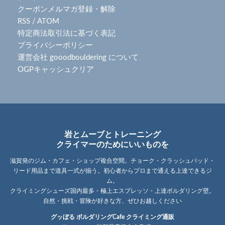
クーポンメルマガ登録・解除
RSS
/
ATOM
特定商法取引法に基づく表記
プライバシーポリシー
運営会社 gooodbouldering について
OGPキャッシュクリア
岩とムーブとトレーニング
クライマーのためにいいものを
滋賀発のジム・カフェ・ショップ複合空間。チョーク・クラッシュパッド・
リード用品まで道具一式が揃う。初心者からプロまで通える上達できるジ
ム。
クライミングシューズ国内最多・極上エスプレッソ・上達ボルダリング壁。
自然・挑戦・冒険が好きな方、ぜひお越しください
グッぼる ボルダリングCafe クライミング通販