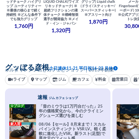
ッドチョーク ハイグリ
LIQUID CHALK(ワイズ
グリップ) Liquid chalk
メーカ
ップ ユーティリティー
リキッドチョーク) ※
(ドライ/スティッキー/
Fingerboa
※最後の核心まで続く
超絶フリクションの液
スーパースティッキー)
ーボード) 100
持続性 ※どんな条件下
体チョーク ※楢崎智亜
※アスリート向け
※公式アプリ
でも強力グリップ
選手が開発協力 ※メイ
トレ決
1,870円
ド・イン・ジャパン
1,760円
30,8
1,320円
グッぼる彦根
土日連休11-21 平日祝16-23 月休
ボルダリングジムとカフェとショップ｜2013年創業
ライブ
マップ
ジム
カフェ
料金
営業日
速報
ジム カフェ ショップ
☆ブログ
「昔のミウラは1万円台だった」25
年の価格変化から、今のクライミン
グシューズ選びを楽しむ
新入荷
08/06【セール】8月末まで！スカル
パ インスティンクト VSR LV。軽く柔
軟に進化したVSR。新ラスト(足型)で
異次元のフィット感。