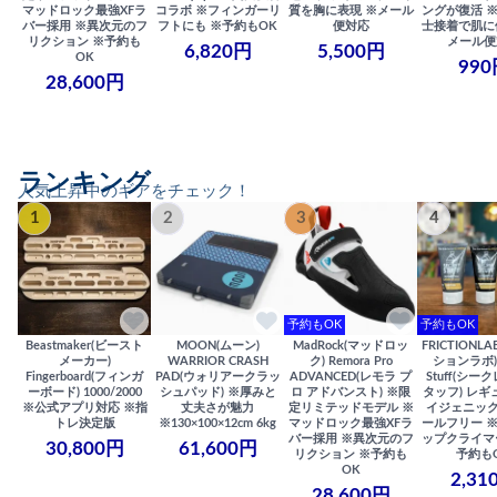
マッドロック最強XFラ
コラボ ※フィンガーリ
質を胸に表現 ※メール
ングが復活 
バー採用 ※異次元のフ
フトにも ※予約もOK
便対応
士接着で肌に
リクション ※予約も
メール便
6,820円
5,500円
OK
990
28,600円
ランキング
人気上昇中のギアをチェック！
1
2
3
4
予約もOK
予約もOK
Beastmaker(ビースト
MOON(ムーン)
MadRock(マッドロッ
FRICTIONL
メーカー)
WARRIOR CRASH
ク) Remora Pro
ションラボ) S
Fingerboard(フィンガ
PAD(ウォリアークラッ
ADVANCED(レモラ プ
Stuff(シー
ーボード) 1000/2000
シュパッド) ※厚みと
ロ アドバンスト) ※限
タッフ) レギ
※公式アプリ対応 ※指
丈夫さが魅力
定リミテッドモデル ※
イジェニック
トレ決定版
※130×100×12cm 6kg
マッドロック最強XFラ
ールフリー 
バー採用 ※異次元のフ
ップクライマ
30,800円
61,600円
リクション ※予約も
予約も
OK
2,31
28,600円