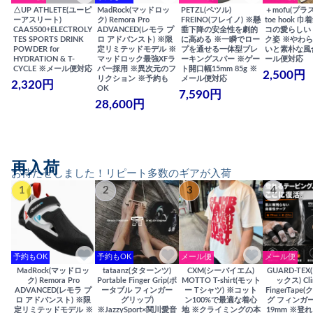
△UP ATHLETE(ユーピ
MadRock(マッドロッ
PETZL(ペツル)
＋mofu(プラ
ーアスリート)
ク) Remora Pro
FREINO(フレイノ) ※懸
toe hook 
CAA5500+ELECTROLY
ADVANCED(レモラ プ
垂下降の安全性を劇的
コの愛らしい
TES SPORTS DRINK
ロ アドバンスト) ※限
に高める ※一瞬でロー
ク姿 ※やわ
POWDER for
定リミテッドモデル ※
プを通せる一体型ブレ
いと素朴な風
HYDRATION & T-
マッドロック最強XFラ
ーキングスパー ※ゲー
ール便対応
CYCLE ※メール便対応
バー採用 ※異次元のフ
ト開口幅15mm 85g ※
2,500円
リクション ※予約も
メール便対応
2,320円
OK
7,590円
28,600円
再入荷
お待たせしました！リピート多数のギアが入荷
1
2
3
4
予約もOK
予約もOK
メール便
メール便
MadRock(マッドロッ
tataanz(タターンツ)
CXM(シーバイエム)
GUARD-TE
ク) Remora Pro
Portable Finger Grip(ポ
MOTTO T-shirt(モット
ックス) Cli
ADVANCED(レモラ プ
ータブル フィンガー
ー Tシャツ) ※コット
FingerTap
ロ アドバンスト) ※限
グリップ)
ン100%で最適な着心
グ フィンガー
定リミテッドモデル ※
※JazzySport×関川愛音
地 ※クライミングの本
19mm ※登