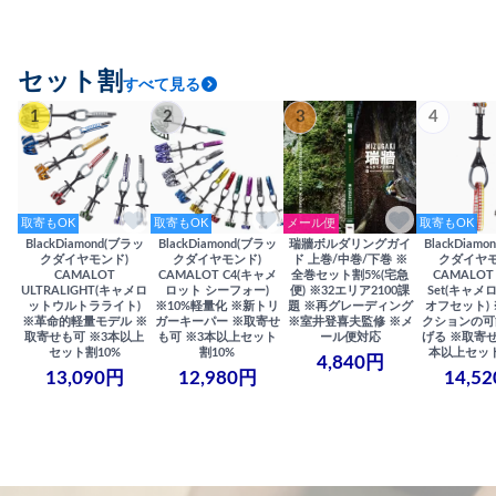
セット割
すべて見る
1
2
3
4
取寄もOK
取寄もOK
メール便
取寄もOK
BlackDiamond(ブラッ
BlackDiamond(ブラッ
瑞牆ボルダリングガイ
BlackDiam
クダイヤモンド)
クダイヤモンド)
ド 上巻/中巻/下巻 ※
クダイヤモ
CAMALOT
CAMALOT C4(キャメ
全巻セット割5%(宅急
CAMALOT 
ULTRALIGHT(キャメロ
ロット シーフォー)
便) ※32エリア2100課
Set(キャメロ
ットウルトラライト)
※10%軽量化 ※新トリ
題 ※再グレーディング
オフセット)
※革命的軽量モデル ※
ガーキーパー ※取寄せ
※室井登喜夫監修 ※メ
クションの可
取寄せも可 ※3本以上
も可 ※3本以上セット
ール便対応
げる ※取寄せ
セット割10%
割10%
本以上セット
4,840円
13,090円
12,980円
14,5