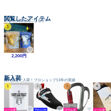
閲覧したアイテム
あなたが見た気になるギア
1
2,200円
新入荷
国内最速で入荷！プロショップ13年の実績
1
2
3
4
×入荷待ち
メール便
予約もOK
メール便
メール便