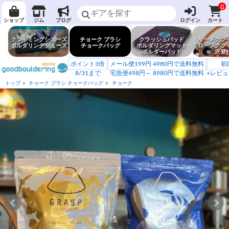
0
ショップ
ジム
ブログ
ログイン
カート
クライミングシューズ
チョーク ブラシ
クラッシュパッド
リードクラ
ボルダリングシューズ
チョークバッグ
ボルダリングマット
ロープクラ
ボルダーパッド
沢登
ポイント3倍
メール便199円 4980円で送料無料
初
8/31まで
宅急便498円～ 8980円で送料無料
+レビュ
トップ
チョーク ブラシ チョークバッグ
チョーク