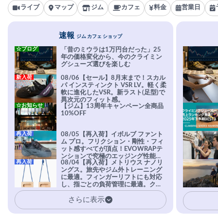
ライブ
マップ
ジム
カフェ
料金
営業日
速報
ジム カフェ ショップ
☆ブログ
「昔のミウラは1万円台だった」25
年の価格変化から、今のクライミン
グシューズ選びを楽しむ
新入荷
08/06【セール】8月末まで！スカル
パ インスティンクト VSR LV。軽く柔
軟に進化したVSR。新ラスト(足型)で
異次元のフィット感。
☆お知らせ
【ジム】13周年キャンペーン全商品
10%OFF
再入荷
08/05【再入荷】イボルブ ファント
ム プロ。フリクション・剛性・フィ
ット感すべてが頂点！EVOWRAPテ
ンションで究極のエッジング性能を
再入荷
08/04【再入荷】メトリウス ナノリ
実現。進化系ラバーEvo-74はTRAX
ングス。旅先やジム外トレーニング
を凌駕する粘着力で極小ホールドに
に最適。フィンガーリフトにも対応
安心感。
し、指ごとの負荷管理に最適。クラ
イマーの指を本気で鍛えるギア。
さらに表示