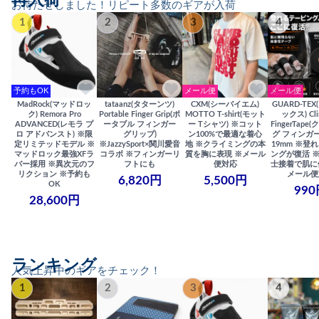
再入荷
お待たせしました！リピート多数のギアが入荷
1
2
3
4
予約もOK
メール便
メール便
MadRock(マッドロッ
tataanz(タターンツ)
CXM(シーバイエム)
GUARD-TE
ク) Remora Pro
Portable Finger Grip(ポ
MOTTO T-shirt(モット
ックス) Cli
ADVANCED(レモラ プ
ータブル フィンガー
ー Tシャツ) ※コット
FingerTap
ロ アドバンスト) ※限
グリップ)
ン100%で最適な着心
グ フィンガー
定リミテッドモデル ※
※JazzySport×関川愛音
地 ※クライミングの本
19mm ※登
マッドロック最強XFラ
コラボ ※フィンガーリ
質を胸に表現 ※メール
ングが復活 
バー採用 ※異次元のフ
フトにも
便対応
士接着で肌に
リクション ※予約も
メール便
6,820円
5,500円
OK
990
28,600円
ランキング
人気上昇中のギアをチェック！
1
2
3
4