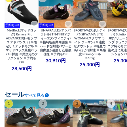
予約もOK
予約もOK
MadRock(マッドロッ
UNPARALLEL(アンパ
SPORTIVA(スポルティ
SPORTIVA
ク) Remora Pro
ラレル) TN-FINITY(テ
バ) SKWAMA LITE
バ) Solutio
ADVANCED(レモラ プ
ィーエヌ-フィニティ)
WOMAN(スクワマ ラ
JR(ソリュー
ロ アドバンスト) ※限
※楢崎智亜共同開発 ※
イト ウーマン) ※適度
ンプ ジュニア
定リミテッドモデル ※
ハードな剛性パワーと
なダウントゥ ※軽量で
ニア特化モデ
マッドロック最強XFラ
自由度が融合した最強
高いねじれ剛性 ※高感
期の足に最適
バー採用 ※異次元のフ
仕様 ※予約もOK
度FriXionソール
ンションバ
リクション ※予約も
※185g
30,910円
25,3
OK
25,300円
28,600円
セール
すべて見る
1
2
3
4