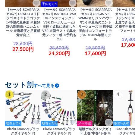
予約もOK
【セール】SCARPA(ス
【セール】SCARPA(ス
【セール】SCARPA(ス
【セール】SC
カルパ) DRAGO XT(ド
カルパ) INSTINCT VSR
カルパ) ORIGIN VS
カルパ) ORIG
ラゴ XT) ※ドラゴファ
LV(インスティンクト
WMN(オリジンVSウー
リジンVS) 
ン待望の最終形 ※超好
VSR ローボリューム)
マン) ※最高のエント
上達できる入
評の新開発ハニカムヒ
※軽く柔軟に進化した
リーシューズ ※初中級
ズ ※初中級
ール ※密着度と足裏感
VSR ※新ラストで異次
者向けコンフォートモ
フォート
覚が向上
元フィット感 ※予約も
デル ※2024年新モデ
19,8
OK
ル
28,600円
17,6
28,600円
19,800円
27,500円
24,200円
17,600円
セット割
すべて見る
1
2
3
4
取寄もOK
取寄もOK
メール便
取寄もOK
BlackDiamond(ブラッ
BlackDiamond(ブラッ
瑞牆ボルダリングガイ
BlackDiam
クダイヤモンド)
クダイヤモンド)
ド 上巻/中巻/下巻 ※
クダイヤモ