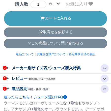
お気に入り
購入数
カートに入れる
取寄せを依頼する
この商品について問い合わせる
返品について
｜
試履き交換™について
｜
特定商取引法の表記
メーカー別サイズ表/シューズ購入特典
レビュー
最初のレビューで300pt
製品説明
特徴・仕様・動画
迷ったらこちら！シューズ選びFAQ
ウーマンモデルはローボリュームになり剛性もややソフト
に。アナサジプロ類似のオールラウンドモデル。アーチサポ