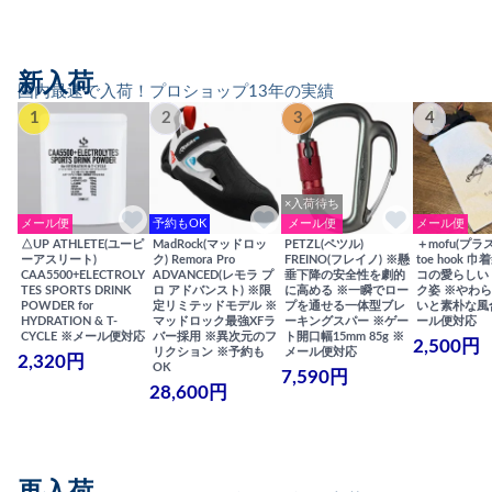
新入荷
国内最速で入荷！プロショップ13年の実績
1
2
3
4
×入荷待ち
メール便
予約もOK
メール便
メール便
△UP ATHLETE(ユーピ
MadRock(マッドロッ
PETZL(ペツル)
＋mofu(プラ
ーアスリート)
ク) Remora Pro
FREINO(フレイノ) ※懸
toe hook 
CAA5500+ELECTROLY
ADVANCED(レモラ プ
垂下降の安全性を劇的
コの愛らしい
TES SPORTS DRINK
ロ アドバンスト) ※限
に高める ※一瞬でロー
ク姿 ※やわ
POWDER for
定リミテッドモデル ※
プを通せる一体型ブレ
いと素朴な風
HYDRATION & T-
マッドロック最強XFラ
ーキングスパー ※ゲー
ール便対応
CYCLE ※メール便対応
バー採用 ※異次元のフ
ト開口幅15mm 85g ※
2,500円
リクション ※予約も
メール便対応
2,320円
OK
7,590円
28,600円