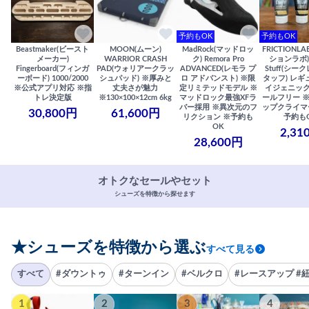
予約もOK
予約もOK
Beastmaker(ビースト
MOON(ムーン)
MadRock(マッドロッ
FRICTIONL
メーカー)
WARRIOR CRASH
ク) Remora Pro
ションラボ) S
Fingerboard(フィンガ
PAD(ウォリアークラッ
ADVANCED(レモラ プ
Stuff(シー
ーボード) 1000/2000
シュパッド) ※厚みと
ロ アドバンスト) ※限
タッフ) レギ
※公式アプリ対応 ※指
丈夫さが魅力
定リミテッドモデル ※
イジェニック
トレ決定版
※130×100×12cm 6kg
マッドロック最強XFラ
ールフリー 
バー採用 ※異次元のフ
ップクライマ
30,800円
61,600円
リクション ※予約も
予約も
OK
2,31
28,600円
オトクなセールやセット
シューズを特徴から探せます
★シューズを特徴から選ぶ
すべて見る
すべて
#ダウントゥ
#ターンイン
#ベルクロ
#レースアップ #
1
2
3
4