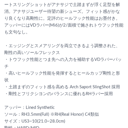
ートスリングショットがアナサジで土踏まずが浮く足型を解
消。アナサジユーザー待望の新シューズ。フィット感がかな
り良くなり高剛性に。定評のヒールフック性能はお墨付き。
アッパーにはVDラバー(Mi6)が2/面積で施されトウフック性能
も文句なし。
・エッジングとスメアリングを両立できるよう調整された、
剛性の高いソールフレックス
・トウフック性能とつま先への入力を補助するVDラバーパッ
チ
・高いヒールフック性能を発揮するとヒールカップ剛性と形
状
・土踏まずのフィット感を高める Arch Saport SlingShot 採用
・剛性とフリクシヨンのバランスに優れるRHラバー採用
アッパー：Lined Synthetic
ソール：RH3.5mm(Full) ※RH(Real Honor) C4類似
サイズ：US3~10(21.0~28.0cm)