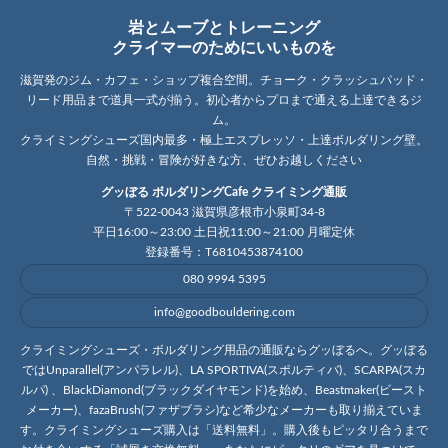
岩とムーブとトレーニング
クライマーのためにいいものを
滋賀発のジム・カフェ・ショップ複合空間。チョーク・クラッシュパッド・
リード用品まで道具一式が揃う。初心者からプロまで通える上達できるジ
ム。
クライミングシューズ国内最多・極上エスプレッソ・上達ボルダリング壁。
自然・挑戦・冒険が好きな方、ぜひお越しください
グッぼる ボルダリングCafe クライミング通販
〒522-0043 滋賀県彦根市小泉町34-8
平日16:00～23:00 土日祝11:00～21:00 月曜定休
登録番号：T6810453874100
080 9994 5395
info@goodbouldering.com
クライミングシューズ・ボルダリング用品の通販ならグッぼるへ。グッぼる
ではUnparallel(アンパラレル)、LA SPORTIVA(スポルティバ)、SCARPA(スカ
ルパ) 、BlackDiamond(ブラックダイヤモンド)を始め、Beastmaker(ビースト
メーカー)、fazaBrush(ファザブラシ)など希少なメーカーも取り揃えていま
す。クライミングシューズ購入は「送料無料」。購入後もピッタリ合うまで