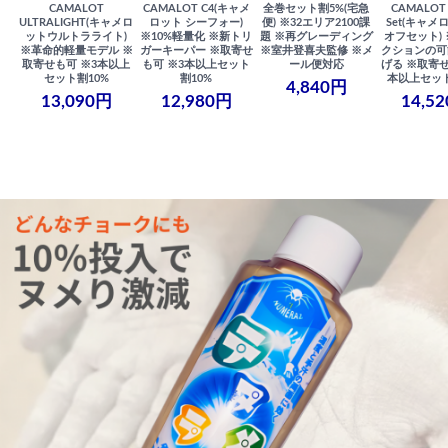
CAMALOT
CAMALOT C4(キャメ
全巻セット割5%(宅急
CAMALOT 
ULTRALIGHT(キャメロ
ロット シーフォー)
便) ※32エリア2100課
Set(キャメロ
ットウルトラライト)
※10%軽量化 ※新トリ
題 ※再グレーディング
オフセット)
※革命的軽量モデル ※
ガーキーパー ※取寄せ
※室井登喜夫監修 ※メ
クションの可
取寄せも可 ※3本以上
も可 ※3本以上セット
ール便対応
げる ※取寄せ
セット割10%
割10%
本以上セット
4,840円
13,090円
12,980円
14,5