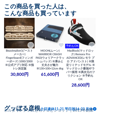
この商品を買った人は、
こんな商品も買っています
予約もOK
Beastmaker(ビースト
MOON(ムーン)
MadRock(マッドロッ
メーカー)
WARRIOR CRASH
ク) Remora Pro
Fingerboard(フィンガ
PAD(ウォリアークラッ
ADVANCED(レモラ プ
ーボード) 1000/2000
シュパッド) ※厚みと
ロ アドバンスト) ※限
※公式アプリ対応 ※指
丈夫さが魅力
定リミテッドモデル ※
トレ決定版
※130×100×12cm 6kg
マッドロック最強XFラ
バー採用 ※異次元のフ
30,800円
61,600円
リクション ※予約も
OK
28,600円
グッぼる彦根
土日連休11-21 平日祝16-23 月休
ボルダリングジムとカフェとショップ｜2013年創業