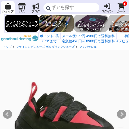
0
ショップ
ジム
ブログ
ログイン
カート
クライミングシューズ
チョーク ブラシ
クラッシュパッド
リードクラ
ボルダリングシューズ
チョークバッグ
ボルダリングマット
ロープクラ
ボルダーパッド
沢登
ポイント3倍
メール便199円 4980円で送料無料
初
8/31まで
宅急便498円～ 8980円で送料無料
+レビュ
トップ
クライミングシューズ ボルダリングシューズ
アンパラレル