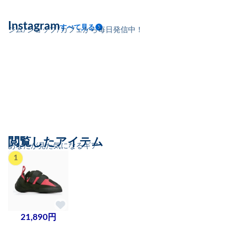
Instagram
すべて見る
ジム/ショップ/カフェから毎日発信中！
閲覧したアイテム
あなたが見た気になるギア
1
21,890円