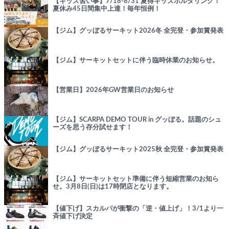
【キッズ習い事】7/18-8/31 夏得キッズボルダリング！
夏休み45日間集中上達！毎年恒例！
【ジム】グッぼるサーキット2026冬 全完登・参加賞発表
【ジム】サーキットセットに伴う臨時休業のお知らせ。
【営業日】2026年GW営業日のお知らせ
【ジム】SCARPA DEMO TOUR in グッぼる。話題のシュ
ーズを思う存分試せます！
【ジム】グッぼるサーキット2025秋 全完登・参加賞発表
【ジム】サーキットセット準備に伴う短縮営業のお知ら
せ。3月8日(日)は17時閉店となります。
【値下げ】スカルパが衝撃の「逆・値上げ」！3/1より一
斉値下げ決定