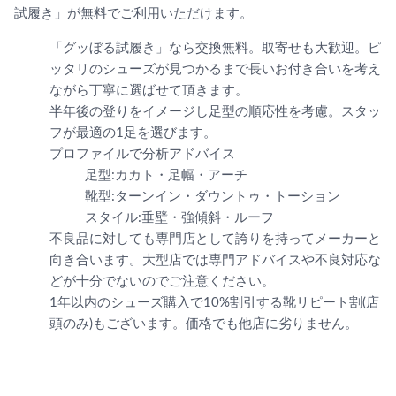
試履き」が無料でご利用いただけます。
「グッぼる試履き」なら交換無料。取寄せも大歓迎。ピ
ッタリのシューズが見つかるまで長いお付き合いを考え
ながら丁寧に選ばせて頂きます。
半年後の登りをイメージし足型の順応性を考慮。スタッ
フが最適の1足を選びます。
プロファイルで分析アドバイス
足型:カカト・足幅・アーチ
靴型:ターンイン・ダウントゥ・トーション
スタイル:垂壁・強傾斜・ルーフ
不良品に対しても専門店として誇りを持ってメーカーと
向き合います。大型店では専門アドバイスや不良対応な
どが十分でないのでご注意ください。
1年以内のシューズ購入で10%割引する靴リピート割(店
頭のみ)もございます。価格でも他店に劣りません。