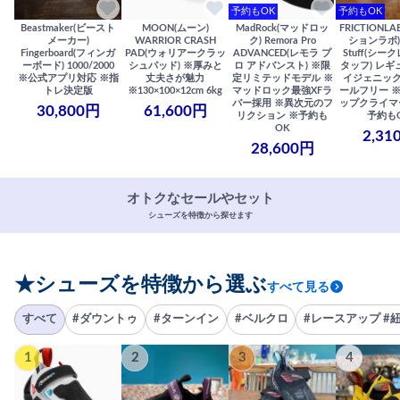
予約もOK
予約もOK
Beastmaker(ビースト
MOON(ムーン)
MadRock(マッドロッ
FRICTIONL
メーカー)
WARRIOR CRASH
ク) Remora Pro
ションラボ) S
Fingerboard(フィンガ
PAD(ウォリアークラッ
ADVANCED(レモラ プ
Stuff(シー
ーボード) 1000/2000
シュパッド) ※厚みと
ロ アドバンスト) ※限
タッフ) レギ
※公式アプリ対応 ※指
丈夫さが魅力
定リミテッドモデル ※
イジェニック
トレ決定版
※130×100×12cm 6kg
マッドロック最強XFラ
ールフリー 
バー採用 ※異次元のフ
ップクライマ
30,800円
61,600円
リクション ※予約も
予約も
OK
2,31
28,600円
オトクなセールやセット
シューズを特徴から探せます
★シューズを特徴から選ぶ
すべて見る
すべて
#ダウントゥ
#ターンイン
#ベルクロ
#レースアップ #
1
2
3
4