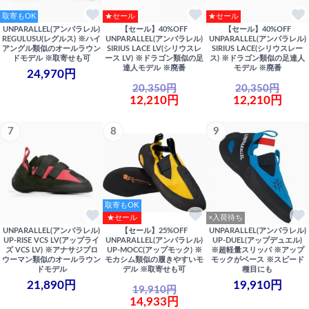
取寄もOK
★セール
★セール
UNPARALLEL(アンパラレル)
【セール】40%OFF
【セール】40%OFF
REGULUSU(レグルス) ※ハイ
UNPARALLEL(アンパラレル)
UNPARALLEL(アンパラレル)
アングル類似のオールラウン
SIRIUS LACE LV(シリウスレ
SIRIUS LACE(シリウスレー
ドモデル ※取寄せも可
ース LV) ※ドラゴン類似の足
ス) ※ドラゴン類似の足達人
達人モデル ※廃番
モデル ※廃番
24,970円
20,350円
20,350円
12,210円
12,210円
7
8
9
取寄もOK
★セール
×入荷待ち
UNPARALLEL(アンパラレル)
【セール】25%OFF
UNPARALLEL(アンパラレル)
UP-RISE VCS LV(アップライ
UNPARALLEL(アンパラレル)
UP-DUEL(アップデュエル)
ズ VCS LV) ※アナサジプロ
UP-MOCC(アップモック) ※
※超軽量スリッパ ※アップ
ウーマン類似のオールラウン
モカシム類似の履きやすいモ
モックがベース ※スピード
ドモデル
デル ※取寄せも可
種目にも
21,890円
19,910円
19,910円
14,933円