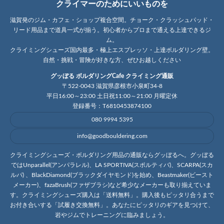
クライマーのためにいいものを
滋賀発のジム・カフェ・ショップ複合空間。チョーク・クラッシュパッド・
リード用品まで道具一式が揃う。初心者からプロまで通える上達できるジ
ム。
クライミングシューズ国内最多・極上エスプレッソ・上達ボルダリング壁。
自然・挑戦・冒険が好きな方、ぜひお越しください
グッぼる ボルダリングCafe クライミング通販
〒522-0043 滋賀県彦根市小泉町34-8
平日16:00～23:00 土日祝11:00～21:00 月曜定休
登録番号：T6810453874100
080 9994 5395
info@goodbouldering.com
クライミングシューズ・ボルダリング用品の通販ならグッぼるへ。グッぼる
ではUnparallel(アンパラレル)、LA SPORTIVA(スポルティバ)、SCARPA(スカ
ルパ) 、BlackDiamond(ブラックダイヤモンド)を始め、Beastmaker(ビースト
メーカー)、fazaBrush(ファザブラシ)など希少なメーカーも取り揃えていま
す。クライミングシューズ購入は「送料無料」。購入後もピッタリ合うまで
お付き合いする「試履き交換無料」。あなたにピッタリのギアを見つけて、
岩やジムでトレーニングに臨みましょう。