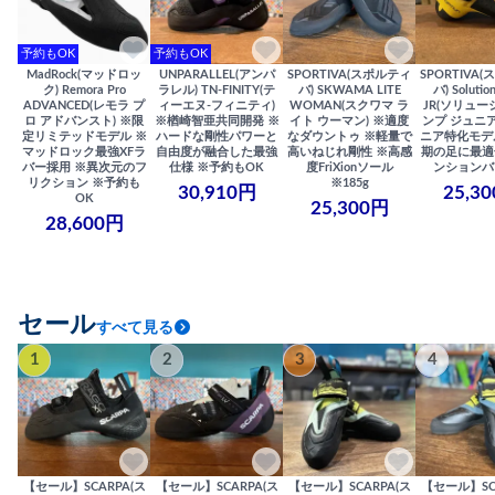
予約もOK
予約もOK
MadRock(マッドロッ
UNPARALLEL(アンパ
SPORTIVA(スポルティ
SPORTIVA
ク) Remora Pro
ラレル) TN-FINITY(テ
バ) SKWAMA LITE
バ) Solutio
ADVANCED(レモラ プ
ィーエヌ-フィニティ)
WOMAN(スクワマ ラ
JR(ソリュー
ロ アドバンスト) ※限
※楢崎智亜共同開発 ※
イト ウーマン) ※適度
ンプ ジュニア
定リミテッドモデル ※
ハードな剛性パワーと
なダウントゥ ※軽量で
ニア特化モデ
マッドロック最強XFラ
自由度が融合した最強
高いねじれ剛性 ※高感
期の足に最適
バー採用 ※異次元のフ
仕様 ※予約もOK
度FriXionソール
ンションバ
リクション ※予約も
※185g
30,910円
25,3
OK
25,300円
28,600円
セール
すべて見る
1
2
3
4
【セール】SCARPA(ス
【セール】SCARPA(ス
【セール】SCARPA(ス
【セール】SC