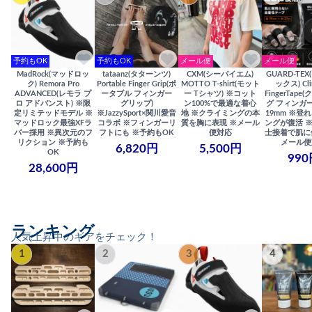
予約もOK
予約もOK
メール便
メール便
MadRock(マッドロッ
tataanz(タターンツ)
CXM(シーバイエム)
GUARD-TE
ク) Remora Pro
Portable Finger Grip(ポ
MOTTO T-shirt(モット
ックス) Cli
ADVANCED(レモラ プ
ータブル フィンガー
ー Tシャツ) ※コット
FingerTap
ロ アドバンスト) ※限
グリップ)
ン100%で最適な着心
グ フィンガー
定リミテッドモデル ※
※JazzySport×関川愛音
地 ※クライミングの本
19mm ※登
マッドロック最強XFラ
コラボ ※フィンガーリ
質を胸に表現 ※メール
ングが復活 
バー採用 ※異次元のフ
フトにも ※予約もOK
便対応
士接着で肌に
リクション ※予約も
メール便
6,820円
5,500円
OK
990
28,600円
ランキング
人気上昇中のギアをチェック！
1
2
3
4