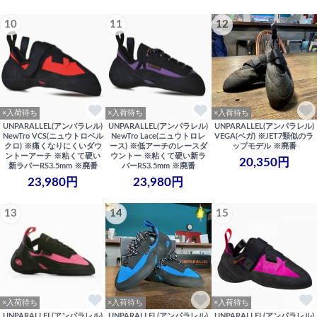
10
11
12
×入荷待ち
×入荷待ち
×入荷待ち
UNPARALLEL(アンパラレル)
UNPARALLEL(アンパラレル)
UNPARALLEL(アンパラレル)
NewTro VCS(ニュウトロベル
NewTro Lace(ニュウトロレ
VEGA(ベガ) ※JET7類似のラ
クロ) ※痛くなりにくいダウ
ース) ※低アーチのレースダ
ップモデル ※廃番
ントーアーチ ※粘くて硬い
ウントー ※粘くて硬い新ラ
20,350円
新ラバーRS3.5mm ※廃番
バーRS3.5mm ※廃番
23,980円
23,980円
13
14
15
×入荷待ち
×入荷待ち
×入荷待ち
UNPARALLEL(アンパラレル)
UNPARALLEL(アンパラレル)
UNPARALLEL(アンパラレル)