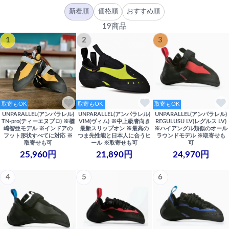
新着順
価格順
おすすめ順
19商品
1
2
3
取寄もOK
取寄もOK
取寄もOK
UNPARALLEL(アンパラレル)
UNPARALLEL(アンパラレル)
UNPARALLEL(アンパラレル)
TN-pro(ティーエヌプロ) ※楢
VIM(ヴィム) ※中上級者向き
REGULUSU LV(レグルス LV)
崎智亜モデル ※インドアの
最新スリップオン ※最高の
※ハイアングル類似のオール
フット形状すべてに対応 ※
つま先性能と日本人に合うヒ
ラウンドモデル ※取寄せも
取寄せも可
ール ※取寄せも可
可
25,960円
21,890円
24,970円
4
5
6