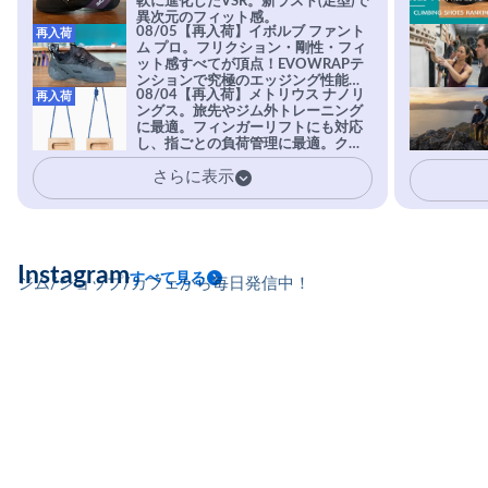
軟に進化したVSR。新ラスト(足型)で
異次元のフィット感。
08/05【再入荷】イボルブ ファント
再入荷
ム プロ。フリクション・剛性・フィ
ット感すべてが頂点！EVOWRAPテ
ンションで究極のエッジング性能を
08/04【再入荷】メトリウス ナノリ
再入荷
実現。進化系ラバーEvo-74はTRAX
ングス。旅先やジム外トレーニング
を凌駕する粘着力で極小ホールドに
に最適。フィンガーリフトにも対応
安心感。
し、指ごとの負荷管理に最適。クラ
イマーの指を本気で鍛えるギア。
さらに表示
Instagram
すべて見る
ジム/ショップ/カフェから毎日発信中！