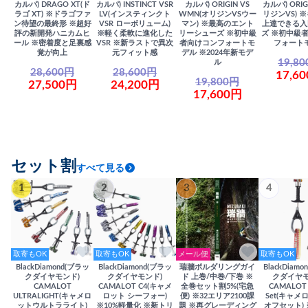
カルパ) DRAGO XT(ド
カルパ) INSTINCT VSR
カルパ) ORIGIN VS
カルパ) ORIG
ラゴ XT) ※ドラゴファ
LV(インスティンクト
WMN(オリジンVSウー
リジンVS) 
ン待望の最終形 ※超好
VSR ローボリューム)
マン) ※最高のエント
上達できる入
評の新開発ハニカムヒ
※軽く柔軟に進化した
リーシューズ ※初中級
ズ ※初中級
ール ※密着度と足裏感
VSR ※新ラストで異次
者向けコンフォートモ
フォート
覚が向上
元フィット感
デル ※2024年新モデ
19,8
ル
28,600円
28,600円
17,6
19,800円
27,500円
24,200円
17,600円
セット割
すべて見る
1
2
3
4
取寄もOK
取寄もOK
メール便
取寄もOK
BlackDiamond(ブラッ
BlackDiamond(ブラッ
瑞牆ボルダリングガイ
BlackDiam
クダイヤモンド)
クダイヤモンド)
ド 上巻/中巻/下巻 ※
クダイヤモ
CAMALOT
CAMALOT C4(キャメ
全巻セット割5%(宅急
CAMALOT 
ULTRALIGHT(キャメロ
ロット シーフォー)
便) ※32エリア2100課
Set(キャメロ
ットウルトラライト)
※10%軽量化 ※新トリ
題 ※再グレーディング
オフセット)