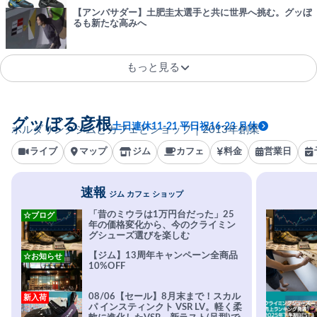
【アンバサダー】土肥圭太選手と共に世界へ挑む。グッぼ
るも新たな高みへ
もっと見る
グッぼる彦根
土日連休11-21 平日祝16-23 月休
ボルダリングジムとカフェとショップ｜2013年創業
ライブ
マップ
ジム
カフェ
料金
営業日
速報
ジム カフェ ショップ
「昔のミウラは1万円台だった」25
☆ブログ
年の価格変化から、今のクライミン
グシューズ選びを楽しむ
【ジム】13周年キャンペーン全商品
☆お知らせ
10%OFF
08/06【セール】8月末まで！スカル
新入荷
パ インスティンクト VSR LV。軽く柔