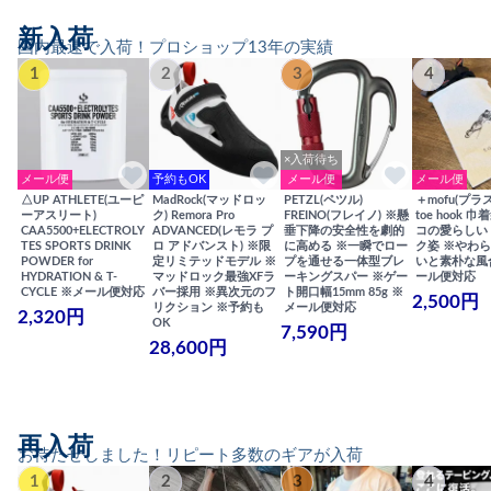
新入荷
国内最速で入荷！プロショップ13年の実績
1
2
3
4
×入荷待ち
メール便
予約もOK
メール便
メール便
△UP ATHLETE(ユーピ
MadRock(マッドロッ
PETZL(ペツル)
＋mofu(プラ
ーアスリート)
ク) Remora Pro
FREINO(フレイノ) ※懸
toe hook 
CAA5500+ELECTROLY
ADVANCED(レモラ プ
垂下降の安全性を劇的
コの愛らしい
TES SPORTS DRINK
ロ アドバンスト) ※限
に高める ※一瞬でロー
ク姿 ※やわ
POWDER for
定リミテッドモデル ※
プを通せる一体型ブレ
いと素朴な風
HYDRATION & T-
マッドロック最強XFラ
ーキングスパー ※ゲー
ール便対応
CYCLE ※メール便対応
バー採用 ※異次元のフ
ト開口幅15mm 85g ※
2,500円
リクション ※予約も
メール便対応
2,320円
OK
7,590円
28,600円
再入荷
お待たせしました！リピート多数のギアが入荷
1
2
3
4