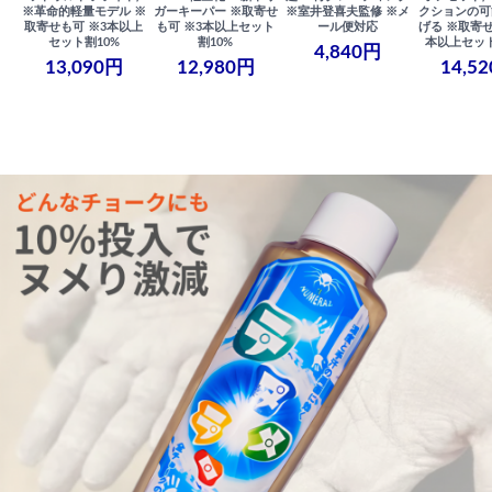
※革命的軽量モデル ※
ガーキーパー ※取寄せ
※室井登喜夫監修 ※メ
クションの可
取寄せも可 ※3本以上
も可 ※3本以上セット
ール便対応
げる ※取寄せ
セット割10%
割10%
本以上セット
4,840円
13,090円
12,980円
14,5