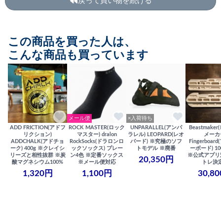
戻って買い物を続ける
この商品を買った人は、
こんな商品も買っています
メール便
×入荷待ち
ADD FRICTION(アドフ
ROCK MASTER(ロック
UNPARALLEL(アンパ
Beastmake
リクション)
マスター) dralon
ラレル) LEOPARD(レオ
メーカ
ADDCHALK(アドチョ
RockSocks(ドラロンロ
パード) ※究極のソフ
Fingerboa
ーク) 400g ※クレイシ
ックソックス) プレー
トモデル ※廃番
ーボード) 100
リーズと相性抜群 ※炭
ン4色 ※定番ソックス
※公式アプリ
20,350円
酸マグネシウム100%
※メール便対応
トレ決
1,320円
1,100円
30,8