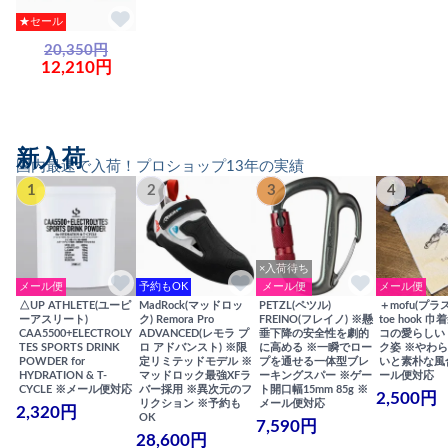
★セール
20,350円
12,210円
新入荷
国内最速で入荷！プロショップ13年の実績
1
2
3
4
×入荷待ち
メール便
予約もOK
メール便
メール便
△UP ATHLETE(ユーピ
MadRock(マッドロッ
PETZL(ペツル)
＋mofu(プラ
ーアスリート)
ク) Remora Pro
FREINO(フレイノ) ※懸
toe hook 
CAA5500+ELECTROLY
ADVANCED(レモラ プ
垂下降の安全性を劇的
コの愛らしい
TES SPORTS DRINK
ロ アドバンスト) ※限
に高める ※一瞬でロー
ク姿 ※やわ
POWDER for
定リミテッドモデル ※
プを通せる一体型ブレ
いと素朴な風
HYDRATION & T-
マッドロック最強XFラ
ーキングスパー ※ゲー
ール便対応
CYCLE ※メール便対応
バー採用 ※異次元のフ
ト開口幅15mm 85g ※
2,500円
リクション ※予約も
メール便対応
2,320円
OK
7,590円
28,600円