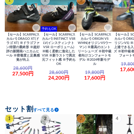
1
2
3
4
予約もOK
【セール】SCARPA(ス
【セール】SCARPA(ス
【セール】SCARPA(ス
【セール】SC
カルパ) DRAGO XT(ド
カルパ) INSTINCT VSR
カルパ) ORIGIN VS
カルパ) ORIG
ラゴ XT) ※ドラゴファ
LV(インスティンクト
WMN(オリジンVSウー
リジンVS) 
ン待望の最終形 ※超好
VSR ローボリューム)
マン) ※最高のエント
上達できる入
評の新開発ハニカムヒ
※軽く柔軟に進化した
リーシューズ ※初中級
ズ ※初中級
ール ※密着度と足裏感
VSR ※新ラストで異次
者向けコンフォートモ
フォート
覚が向上
元フィット感 ※予約も
デル ※2024年新モデ
19,8
OK
ル
28,600円
17,6
28,600円
19,800円
27,500円
24,200円
17,600円
セット割
すべて見る
1
2
3
4