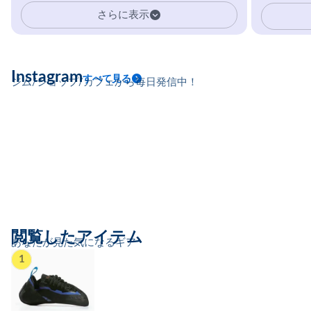
イマーの指を本気で鍛えるギア。
さらに表示
Instagram
すべて見る
ジム/ショップ/カフェから毎日発信中！
閲覧したアイテム
あなたが見た気になるギア
1