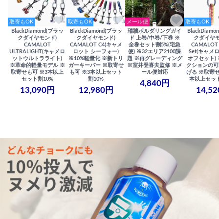
取寄もOK
取寄もOK
メール便
取寄もOK
BlackDiamond(ブラッ
BlackDiamond(ブラッ
瑞牆ボルダリングガイ
BlackDiam
クダイヤモンド)
クダイヤモンド)
ド 上巻/中巻/下巻 ※
クダイヤモ
CAMALOT
CAMALOT C4(キャメ
全巻セット割5%(宅急
CAMALOT 
ULTRALIGHT(キャメロ
ロット シーフォー)
便) ※32エリア2100課
Set(キャメロ
ットウルトラライト)
※10%軽量化 ※新トリ
題 ※再グレーディング
オフセット)
※革命的軽量モデル ※
ガーキーパー ※取寄せ
※室井登喜夫監修 ※メ
クションの可
取寄せも可 ※3本以上
も可 ※3本以上セット
ール便対応
げる ※取寄せ
セット割10%
割10%
本以上セット
4,840円
13,090円
12,980円
14,5