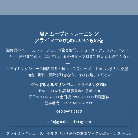
岩とムーブとトレーニング
クライマーのためにいいものを
滋賀発のジム・カフェ・ショップ複合空間。チョーク・クラッシュパッド・
リード用品まで道具一式が揃う。初心者からプロまで通える上達できるジ
ム。
クライミングシューズ国内最多・極上エスプレッソ・上達ボルダリング壁。
自然・挑戦・冒険が好きな方、ぜひお越しください
グッぼる ボルダリングCafe クライミング通販
〒522-0043 滋賀県彦根市小泉町34-8
平日16:00～23:00 土日祝11:00～21:00 月曜定休
登録番号：T6810453874100
080 9994 5395
info@goodbouldering.com
クライミングシューズ・ボルダリング用品の通販ならグッぼるへ。グッぼる