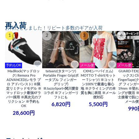
再入荷
お待たせしました！リピート多数のギアが入荷
1
2
3
4
予約もOK
メール便
メール便
MadRock(マッドロッ
tataanz(タターンツ)
CXM(シーバイエム)
GUARD-TE
ク) Remora Pro
Portable Finger Grip(ポ
MOTTO T-shirt(モット
ックス) Cli
ADVANCED(レモラ プ
ータブル フィンガー
ー Tシャツ) ※コット
FingerTap
ロ アドバンスト) ※限
グリップ)
ン100%で最適な着心
グ フィンガー
定リミテッドモデル ※
※JazzySport×関川愛音
地 ※クライミングの本
19mm ※登
マッドロック最強XFラ
コラボ ※フィンガーリ
質を胸に表現 ※メール
ングが復活 
バー採用 ※異次元のフ
フトにも
便対応
士接着で肌に
リクション ※予約も
メール便
6,820円
5,500円
OK
990
28,600円