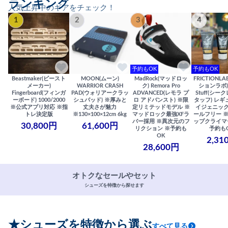
ランキング
人気上昇中のギアをチェック！
1
2
3
4
予約もOK
予約もOK
Beastmaker(ビースト
MOON(ムーン)
MadRock(マッドロッ
FRICTIONL
メーカー)
WARRIOR CRASH
ク) Remora Pro
ションラボ) S
Fingerboard(フィンガ
PAD(ウォリアークラッ
ADVANCED(レモラ プ
Stuff(シー
ーボード) 1000/2000
シュパッド) ※厚みと
ロ アドバンスト) ※限
タッフ) レギ
※公式アプリ対応 ※指
丈夫さが魅力
定リミテッドモデル ※
イジェニック
トレ決定版
※130×100×12cm 6kg
マッドロック最強XFラ
ールフリー 
バー採用 ※異次元のフ
ップクライマ
30,800円
61,600円
リクション ※予約も
予約も
OK
2,31
28,600円
オトクなセールやセット
シューズを特徴から探せます
★シューズを特徴から選ぶ
すべて見る