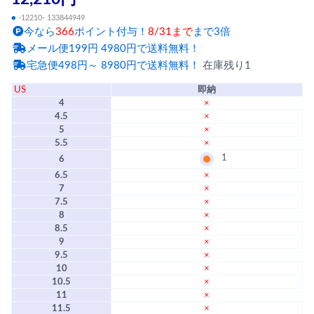
●
-12210- 133844949
今なら
366
ポイント付与！
8/31まで
まで3倍
メール便199円 4980円で送料無料！
宅急便498円～ 8980円で送料無料！
在庫残り1
US
即納
4
×
4.5
×
5
×
5.5
×
1
6
6.5
×
7
×
7.5
×
8
×
8.5
×
9
×
9.5
×
10
×
10.5
×
11
×
11.5
×