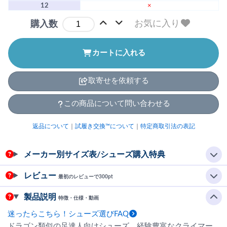
12
×
お気に入り
購入数
カートに入れる
取寄せを依頼する
この商品について問い合わせる
返品について
｜
試履き交換™について
｜
特定商取引法の表記
メーカー別サイズ表/シューズ購入特典
レビュー
最初のレビューで300pt
製品説明
特徴・仕様・動画
迷ったらこちら！シューズ選びFAQ
ドラゴン類似の足達人向けシューズ。経験豊富なクライマー