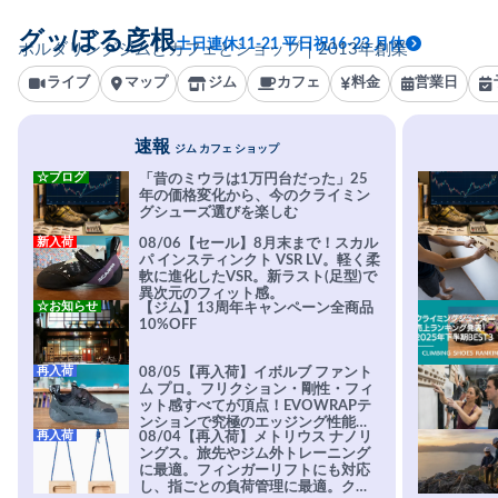
グッぼる彦根
土日連休11-21 平日祝16-23 月休
ボルダリングジムとカフェとショップ｜2013年創業
ライブ
マップ
ジム
カフェ
料金
営業日
速報
ジム カフェ ショップ
☆ブログ
「昔のミウラは1万円台だった」25
年の価格変化から、今のクライミン
グシューズ選びを楽しむ
新入荷
08/06【セール】8月末まで！スカル
パ インスティンクト VSR LV。軽く柔
軟に進化したVSR。新ラスト(足型)で
異次元のフィット感。
☆お知らせ
【ジム】13周年キャンペーン全商品
10%OFF
再入荷
08/05【再入荷】イボルブ ファント
ム プロ。フリクション・剛性・フィ
ット感すべてが頂点！EVOWRAPテ
ンションで究極のエッジング性能を
再入荷
08/04【再入荷】メトリウス ナノリ
実現。進化系ラバーEvo-74はTRAX
ングス。旅先やジム外トレーニング
を凌駕する粘着力で極小ホールドに
に最適。フィンガーリフトにも対応
安心感。
し、指ごとの負荷管理に最適。クラ