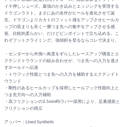
イチ押しシューズ。最強のかき込みとエッジングを実現する
ドラゴンラスト。まさにあの名作がヒールを進化させて誕
生。ドラゴンよりカカトのフィット感をアップさせヒールカ
ップの収まりも良く一層つま先への集中をアップさせる感
覚。比較的柔らかい、だけどピンポイントで立ち込める。こ
れぞフットクライミング。強傾斜を登るならコレで決まり。
・センターから外側へ角度をずらしたレースアップ構造とエ
クテンドトウランドの組み合わせが、つま先への入力を逃さ
ずホールドへ伝達
・トウフック性能とつま先への入力を補助するエクテンドト
ウランド
・剛性のあるヒールカップを採用しヒールフック性能向上と
つま先方向への入力補助
・高フリクションの3.5mmRSラバー採用により、足裏感覚と
フリクションの両立
アッパー：Lined Synthetic