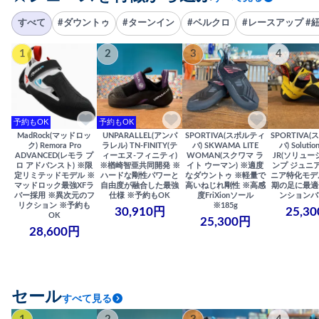
すべて
#ダウントゥ
#ターンイン
#ベルクロ
#レースアップ #
1
2
3
4
予約もOK
予約もOK
MadRock(マッドロッ
UNPARALLEL(アンパ
SPORTIVA(スポルティ
SPORTIVA
ク) Remora Pro
ラレル) TN-FINITY(テ
バ) SKWAMA LITE
バ) Solutio
ADVANCED(レモラ プ
ィーエヌ-フィニティ)
WOMAN(スクワマ ラ
JR(ソリュー
ロ アドバンスト) ※限
※楢崎智亜共同開発 ※
イト ウーマン) ※適度
ンプ ジュニア
定リミテッドモデル ※
ハードな剛性パワーと
なダウントゥ ※軽量で
ニア特化モデ
マッドロック最強XFラ
自由度が融合した最強
高いねじれ剛性 ※高感
期の足に最適
バー採用 ※異次元のフ
仕様 ※予約もOK
度FriXionソール
ンションバ
リクション ※予約も
※185g
30,910円
25,3
OK
25,300円
28,600円
セール
すべて見る