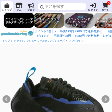
0
ショップ
ジム
ブログ
ログイン
カート
クライミングシューズ
チョーク ブラシ
クラッシュパッド
リードクラ
ボルダリングシューズ
チョークバッグ
ボルダリングマット
ロープクラ
ボルダーパッド
沢登
ポイント3倍
メール便199円 4980円で送料無料
初
8/31まで
宅急便498円～ 8980円で送料無料
+レビュ
トップ
クライミングシューズ ボルダリングシューズ
アンパラレル