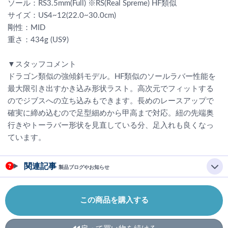
ソール：RS3.5mm(Full) ※RS(Real Spreme) HF類似
サイズ：US4~12(22.0~30.0cm)
剛性：MID
重さ：434g (US9)
▼スタッフコメント
ドラゴン類似の強傾斜モデル。HF類似のソールラバー性能を
最大限引き出すかき込み形状ラスト。高次元でフィットする
のでジブスへの立ち込みもできます。長めのレースアップで
確実に締め込むので足型細めから甲高まで対応。紐の先端奥
行きやトーラバー形状を見直している分、足入れも良くなっ
ています。
関連記事
製品ブログやお知らせ
この商品を購入する