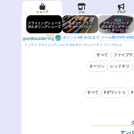
ショップ
ジム
ブログ
クライミングシューズ
チョーク ブラシ
クラッシュパッド
ボルダリングシューズ
チョークバッグ
ボルダリングマット
ボルダーパッド
ポイント3倍
8/31まで
メール便199円 49
トップ
クライミングシューズ ボルダリングシューズ
アンパラレル
すべて
ファイブテ
オーツン
レッドチリ
すべて
#ダウントゥ
アンパ