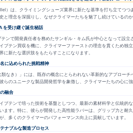
rallel）は、クライミングシューズ業界に新たな基準を打ち立てつ
史と理念を深掘りし、なぜクライマーたちを魅了し続けているのか
A を受け継ぐ誕生秘話
イブテンで開発責任者を務めたサンギル・キム氏が中心となって設立
イブテン買収を機に、クライマーファーストの理念を貫くため独立
界に新たな選択肢をもたらすことになります。
名に込められた挑戦精神
lel（比類なき）」には、既存の概念にとらわれない革新的なアプロー
彼らのユニークな製品開発哲学を象徴し、クライマーたちの心に強
の融合
イブテンで培った技術を基盤としつつ、最新の素材科学と伝統的な
います。特に、彼らが開発した高性能ラバーは、グリップ力と耐久
が、多くのクライマーのパフォーマンス向上に貢献しています。
テナブルな製造プロセス