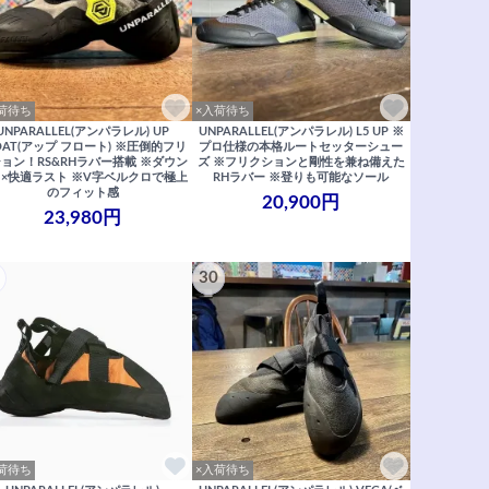
荷待ち
×入荷待ち
UNPARALLEL(アンパラレル) UP
UNPARALLEL(アンパラレル) L5 UP ※
OAT(アップ フロート) ※圧倒的フリ
プロ仕様の本格ルートセッターシュー
ョン！RS&RHラバー搭載 ※ダウン
ズ ※フリクションと剛性を兼ね備えた
×快適ラスト ※V字ベルクロで極上
RHラバー ※登りも可能なソール
のフィット感
20,900円
23,980円
30
荷待ち
×入荷待ち