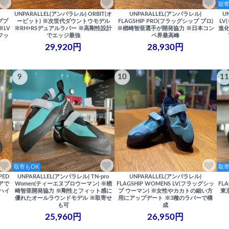
取寄
UNPARALLEL(アンパラレル) ORBIT(オ
UNPARALLEL(アンパラレル)
U
ッププ
ービット) ※次世代ダウントウモデル
FLAGSHIP PRO(フラッグシップ プロ)
LV
※LV
※RH+RSデュアルラバー ※高剛性設計
※楢崎智亜選手が開発協力 ※日本コン
進化
フッ
でエッジ最強
ペ界最高峰
29,920円
28,930円
9
10
11
取寄もOK
取寄
PED
UNPARALLEL(アンパラレル) TN-pro
UNPARALLEL(アンパラレル)
アで
Women(ティーエヌプロウーマン) ※楢
FLAGSHIP WOMENS LV(フラッグシッ
FL
ハイ
崎智亜開発協力 ※剛性とフィット感に
プ ウーマン) ※女性やカカトの細い方
東
優れたオールラウンドモデル ※取寄せ
用にアップデート ※3種のラバーで構
も可
成
25,960円
26,950円