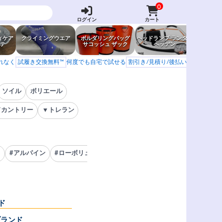
0
ログイン
カート
ィケア
クライミングウエア
ボルダリングバッグ
ヘッドランプ ランタン
防虫グッ
テ
サコッシュ ザック
ヘッデン
岩場ア
もれなく
試履き交換無料™
何度でも自宅で試せる
割引き/見積り/後払い
学校 山岳会
ソイル
ボリエール
ドカントリー
▼トレラン
ト
#アルパイン
#ローボリューム
#キッズシューズ
#ノーエッジ
#
ド
ブランド