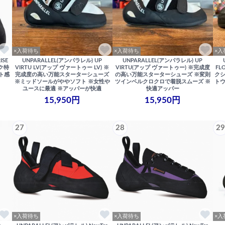
×入荷待ち
×入荷待ち
×入
ISE
UNPARALLEL(アンパラレル) UP
UNPARALLEL(アンパラレル) UP
ック特
VIRTU LV(アップ ヴァートゥー LV) ※
VIRTU(アップ ヴァートゥー) ※完成度
FL
ト感
完成度の高い万能スターターシューズ
の高い万能スターターシューズ ※変則
クシ
※ミッドソールがややソフト ※女性や
ツインベルクロクロで着脱スムーズ ※
トウ
ユースに最適 ※アッパーが快適
快適アッパー
15,950円
15,950円
27
28
29
×入荷待ち
×入荷待ち
×入