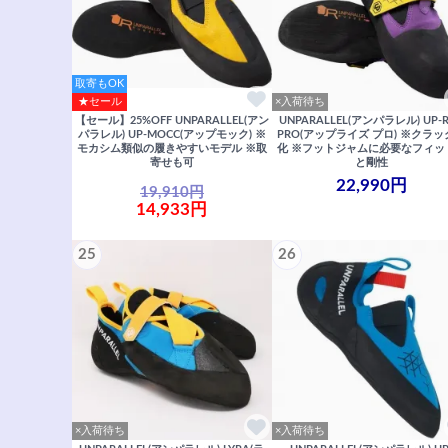
取寄もOK
★セール
×入荷待ち
【セール】25%OFF UNPARALLEL(アン
UNPARALLEL(アンパラレル) UP-R
パラレル) UP-MOCC(アップモック) ※
PRO(アップライズ プロ) ※クラ
モカシム類似の履きやすいモデル ※取
化 ※フットジャムに必要なフィッ
寄せも可
と剛性
22,990円
19,910円
14,933円
25
26
×入荷待ち
×入荷待ち