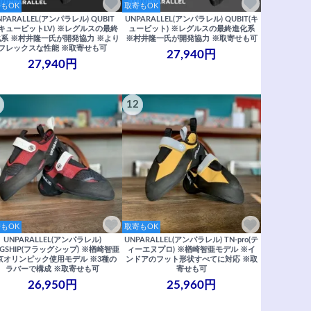
もOK
取寄もOK
NPARALLEL(アンパラレル) QUBIT
UNPARALLEL(アンパラレル) QUBIT(キ
(キュービットLV) ※レグルスの最終
ュービット) ※レグルスの最終進化系
系 ※村井隆一氏が開発協力 ※より
※村井隆一氏が開発協力 ※取寄せも可
フレックスな性能 ※取寄せも可
27,940円
27,940円
12
もOK
取寄もOK
UNPARALLEL(アンパラレル)
UNPARALLEL(アンパラレル) TN-pro(テ
AGSHIP(フラッグシップ) ※楢崎智亜
ィーエヌプロ) ※楢崎智亜モデル ※イ
京オリンピック使用モデル ※3種の
ンドアのフット形状すべてに対応 ※取
ラバーで構成 ※取寄せも可
寄せも可
26,950円
25,960円