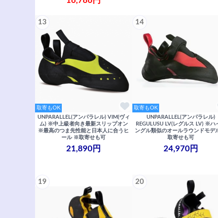
16,786円
13
14
取寄もOK
取寄もOK
UNPARALLEL(アンパラレル) VIM(ヴィ
UNPARALLEL(アンパラレル)
ム) ※中上級者向き最新スリップオン
REGULUSU LV(レグルス LV) ※
※最高のつま先性能と日本人に合うヒ
ングル類似のオールラウンドモデル
ール ※取寄せも可
取寄せも可
21,890円
24,970円
19
20