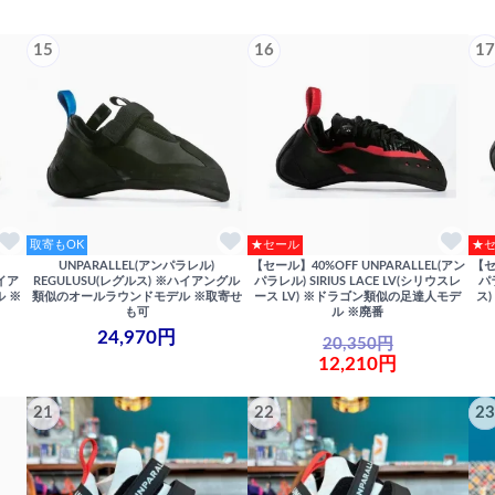
15
16
17
取寄もOK
★セール
★
UNPARALLEL(アンパラレル)
【セール】40%OFF UNPARALLEL(アン
【セ
ハイア
REGULUSU(レグルス) ※ハイアングル
パラレル) SIRIUS LACE LV(シリウスレ
パ
 ※
類似のオールラウンドモデル ※取寄せ
ース LV) ※ドラゴン類似の足達人モデ
ス
も可
ル ※廃番
24,970円
20,350円
12,210円
21
22
23