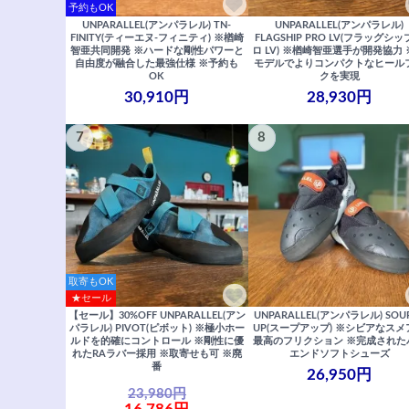
予約もOK
UNPARALLEL(アンパラレル) TN-
UNPARALLEL(アンパラレル)
FINITY(ティーエヌ-フィニティ) ※楢崎
FLAGSHIP PRO LV(フラッグシ
智亜共同開発 ※ハードな剛性パワーと
ロ LV) ※楢崎智亜選手が開発協力 
自由度が融合した最強仕様 ※予約も
モデルでよりコンパクトなヒール
OK
クを実現
30,910円
28,930円
7
8
取寄もOK
★セール
【セール】30%OFF UNPARALLEL(アン
UNPARALLEL(アンパラレル) SOU
パラレル) PIVOT(ピボット) ※極小ホー
UP(スープアップ) ※シビアなスメ
ルドを的確にコントロール ※剛性に優
最高のフリクション ※完成された
れたRAラバー採用 ※取寄せも可 ※廃
エンドソフトシューズ
番
26,950円
23,980円