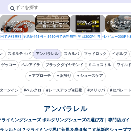
リードクライミング
ボルダートレーニング
サプリメント
クライマーボデ
ロープクライミング
指トレ 筋トレ
ボディーメン
沢登り
80円で送料無料
宅急便498円～ 8980円で送料無料
初回300P付与
+レビュー300P
ン
スポルティバ
アンパラレル
スカルパ
マッドロック
イボルブ
ゲッコー
ペルアドラ
ブラックダイヤモンド
ミニョストル
ワイル
▼アプローチ
▼沢登り
▼シューズケア
#ターンイン
#ベルクロ
#レースアップ #紐靴
#スリッパ
#セパレー
アンパラレル
クライミングシューズ ボルダリングシューズの選び方｜専門店ガイ
ラレルとは？クライミング界に新風を巻き起こす革新的シューズ