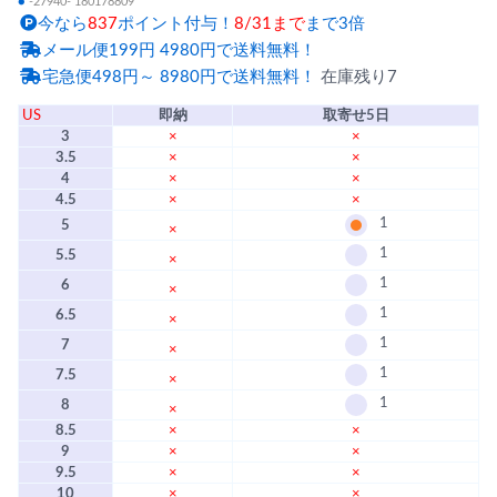
●
-27940- 180178809
今なら
837
ポイント付与！
8/31まで
まで3倍
メール便199円 4980円で送料無料！
宅急便498円～ 8980円で送料無料！
在庫残り7
US
即納
取寄せ5日
3
×
×
3.5
×
×
4
×
×
4.5
×
×
1
5
×
1
5.5
×
1
6
×
1
6.5
×
1
7
×
1
7.5
×
1
8
×
8.5
×
×
9
×
×
9.5
×
×
10
×
×