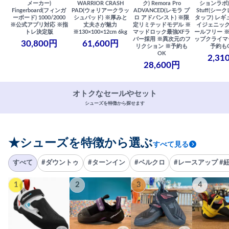
メーカー)
WARRIOR CRASH
ク) Remora Pro
ションラボ) S
Fingerboard(フィンガ
PAD(ウォリアークラッ
ADVANCED(レモラ プ
Stuff(シー
ーボード) 1000/2000
シュパッド) ※厚みと
ロ アドバンスト) ※限
タッフ) レギ
※公式アプリ対応 ※指
丈夫さが魅力
定リミテッドモデル ※
イジェニック
トレ決定版
※130×100×12cm 6kg
マッドロック最強XFラ
ールフリー 
バー採用 ※異次元のフ
ップクライマ
30,800円
61,600円
リクション ※予約も
予約も
OK
2,31
28,600円
オトクなセールやセット
シューズを特徴から探せます
★シューズを特徴から選ぶ
すべて見る
すべて
#ダウントゥ
#ターンイン
#ベルクロ
#レースアップ #
1
2
3
4