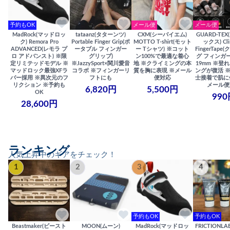
予約もOK
メール便
メール便
MadRock(マッドロッ
tataanz(タターンツ)
CXM(シーバイエム)
GUARD-TE
ク) Remora Pro
Portable Finger Grip(ポ
MOTTO T-shirt(モット
ックス) Cli
ADVANCED(レモラ プ
ータブル フィンガー
ー Tシャツ) ※コット
FingerTap
ロ アドバンスト) ※限
グリップ)
ン100%で最適な着心
グ フィンガー
定リミテッドモデル ※
※JazzySport×関川愛音
地 ※クライミングの本
19mm ※登
マッドロック最強XFラ
コラボ ※フィンガーリ
質を胸に表現 ※メール
ングが復活 
バー採用 ※異次元のフ
フトにも
便対応
士接着で肌に
リクション ※予約も
メール便
6,820円
5,500円
OK
990
28,600円
ランキング
人気上昇中のギアをチェック！
1
2
3
4
予約もOK
予約もOK
Beastmaker(ビースト
MOON(ムーン)
MadRock(マッドロッ
FRICTIONL