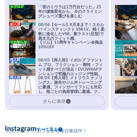
☆ブログ
「昔のミウラは1万円台だった」25
年の価格変化から、今のクライミン
グシューズ選びを楽しむ
新入荷
08/06【セール】8月末まで！スカル
パ インスティンクト VSR LV。軽く柔
軟に進化したVSR。新ラスト(足型)で
異次元のフィット感。
☆お知らせ
【ジム】13周年キャンペーン全商品
10%OFF
再入荷
08/05【再入荷】イボルブ ファント
ム プロ。フリクション・剛性・フィ
ット感すべてが頂点！EVOWRAPテ
ンションで究極のエッジング性能を
再入荷
08/04【再入荷】メトリウス ナノリ
実現。進化系ラバーEvo-74はTRAX
ングス。旅先やジム外トレーニング
を凌駕する粘着力で極小ホールドに
に最適。フィンガーリフトにも対応
安心感。
し、指ごとの負荷管理に最適。クラ
イマーの指を本気で鍛えるギア。
さらに表示
Instagram
すべて見る
ジム/ショップ/カフェから毎日発信中！