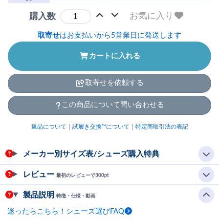
お気に入り
購入数
取寄せ
はお支払いから5営業日に発送します
カートに入れる
取寄せを依頼する
この商品について問い合わせる
返品について
｜
試履き交換™について
｜
特定商取引法の表記
メーカー別サイズ表/シューズ購入特典
レビュー
最初のレビューで300pt
製品説明
特徴・仕様・動画
迷ったらこちら！シューズ選びFAQ