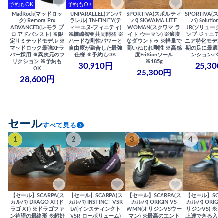
予約もOK
予約もOK
MadRock(マッドロッ
UNPARALLEL(アンパ
SPORTIVA(スポルティ
SPORTIVA
ク) Remora Pro
ラレル) TN-FINITY(テ
バ) SKWAMA LITE
バ) Solutio
ADVANCED(レモラ プ
ィーエヌ-フィニティ)
WOMAN(スクワマ ラ
JR(ソリュー
ロ アドバンスト) ※限
※楢崎智亜共同開発 ※
イト ウーマン) ※適度
ンプ ジュニア
定リミテッドモデル ※
ハードな剛性パワーと
なダウントゥ ※軽量で
ニア特化モデ
マッドロック最強XFラ
自由度が融合した最強
高いねじれ剛性 ※高感
期の足に最適
バー採用 ※異次元のフ
仕様 ※予約もOK
度FriXionソール
ンションバ
リクション ※予約も
※185g
30,910円
25,3
OK
25,300円
28,600円
セール
すべて見る
1
2
3
4
【セール】SCARPA(ス
【セール】SCARPA(ス
【セール】SCARPA(ス
【セール】SC
カルパ) DRAGO XT(ド
カルパ) INSTINCT VSR
カルパ) ORIGIN VS
カルパ) ORIG
ラゴ XT) ※ドラゴファ
LV(インスティンクト
WMN(オリジンVSウー
リジンVS) 
ン待望の最終形 ※超好
VSR ローボリューム)
マン) ※最高のエント
上達できる入