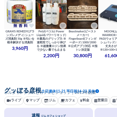
GRAN'S REMEDY(グラ
Petzl(ペツル) Power
Beastmaker(ビースト
MOON(
ンズレメディ) シュー
Liquid(パワーリキッド)
メーカー)
WARRIOR 
ズ消臭剤 50g ※匂いを
※最高のグリップ力 ※
Fingerboard(フィンガ
PAD(ウォリ
根本解決する消臭剤
速乾性でしっかり伸び
ーボード) 1000/2000
シュパッド)
る ※超微量ロジン効果
※公式アプリ対応 ※指
丈夫さが
3,960円
で少ない量でも止まる
トレ決定版
※130×100×1
2,200円
30,800円
61,6
グッぼる彦根
土日連休11-21 平日祝16-23 月休
ボルダリングジムとカフェとショップ｜2013年創業
ライブ
マップ
ジム
カフェ
料金
営業日
速報
ジム カフェ ショップ