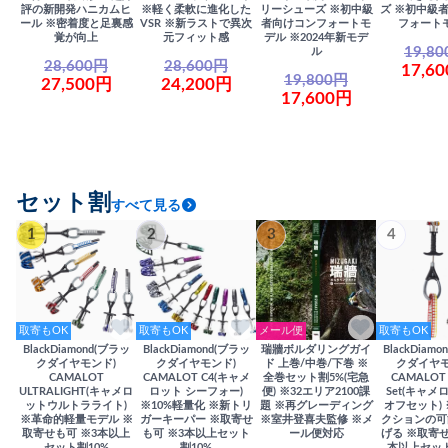
評の新開発ハニカムヒ
※軽く柔軟に進化した
リーシューズ ※初中級
ズ ※初中級
ール ※密着度と足裏感
VSR ※新ラストで異次
者向けコンフォートモ
フォート
覚が向上
元フィット感
デル ※2024年新モデ
19,8
ル
28,600円
28,600円
17,6
19,800円
27,500円
24,200円
17,600円
セット割
すべて見る
1
2
3
4
取寄もOK
取寄もOK
メール便
取寄もOK
BlackDiamond(ブラッ
BlackDiamond(ブラッ
瑞牆ボルダリングガイ
BlackDiam
クダイヤモンド)
クダイヤモンド)
ド 上巻/中巻/下巻 ※
クダイヤモ
CAMALOT
CAMALOT C4(キャメ
全巻セット割5%(宅急
CAMALOT 
ULTRALIGHT(キャメロ
ロット シーフォー)
便) ※32エリア2100課
Set(キャメロ
ットウルトラライト)
※10%軽量化 ※新トリ
題 ※再グレーディング
オフセット)
※革命的軽量モデル ※
ガーキーパー ※取寄せ
※室井登喜夫監修 ※メ
クションの可
取寄せも可 ※3本以上
も可 ※3本以上セット
ール便対応
げる ※取寄せ
セット割10%
割10%
本以上セット