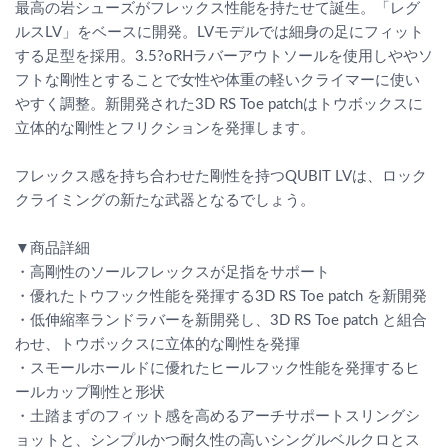
最高の岩シューズがフレックス性能を持たせて誕生。「レグ
ルスLV」をベースに開発。LVモデルでは細身の足にフィット
する足型を採用。3.5?oRHラバーアウトソールを使用しややソ
フトな剛性とすることで女性や体重の軽いクライマーに使い
やすく調整。新開発された3D RS Toe patchはトウボックスに
立体的な剛性とフリクションを発揮します。
フレックス感を持ち合わせた剛性を持つQUBIT LVは、ロック
クライミングの新たな武器となるでしょう。
▼商品詳細
・高剛性のソールフレックスが足指をサポート
・優れたトウフック性能を発揮する3D RS Toe patch を新開発
・低伸縮率ランドラバーを新開発し、3D RS Toe patch と組合
わせ、トウボックスに立体的な剛性を発揮
・スモールホールドに優れたヒールフック性能を発揮するヒ
ールカップ剛性と形状
・土踏まずのフィット感を高めるアーチサポートスリングシ
ョットと、シンプルかつ耐久性の高いシングルベルクロとス