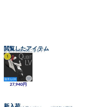
閲覧したアイテム
あなたが見た気になるギア
1
取寄もOK
27,940円
新入荷