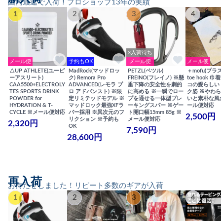
国内最速で入荷！プロショップ13年の実績
1
2
3
4
×入荷待ち
メール便
予約もOK
メール便
メール便
△UP ATHLETE(ユーピ
MadRock(マッドロッ
PETZL(ペツル)
＋mofu(プラ
ーアスリート)
ク) Remora Pro
FREINO(フレイノ) ※懸
toe hook 
CAA5500+ELECTROLY
ADVANCED(レモラ プ
垂下降の安全性を劇的
コの愛らしい
TES SPORTS DRINK
ロ アドバンスト) ※限
に高める ※一瞬でロー
ク姿 ※やわ
POWDER for
定リミテッドモデル ※
プを通せる一体型ブレ
いと素朴な風
HYDRATION & T-
マッドロック最強XFラ
ーキングスパー ※ゲー
ール便対応
CYCLE ※メール便対応
バー採用 ※異次元のフ
ト開口幅15mm 85g ※
2,500円
リクション ※予約も
メール便対応
2,320円
OK
7,590円
28,600円
再入荷
お待たせしました！リピート多数のギアが入荷
1
2
3
4