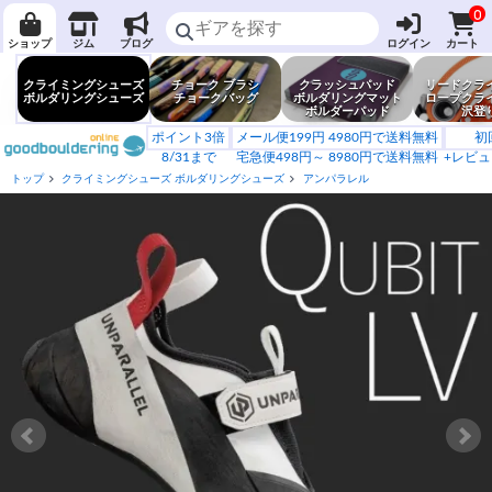
0
ショップ
ジム
ブログ
ログイン
カート
クライミングシューズ
チョーク ブラシ
クラッシュパッド
リードクラ
ボルダリングシューズ
チョークバッグ
ボルダリングマット
ロープクラ
ボルダーパッド
沢登
ポイント3倍
メール便199円 4980円で送料無料
初
8/31まで
宅急便498円～ 8980円で送料無料
+レビュ
トップ
クライミングシューズ ボルダリングシューズ
アンパラレル