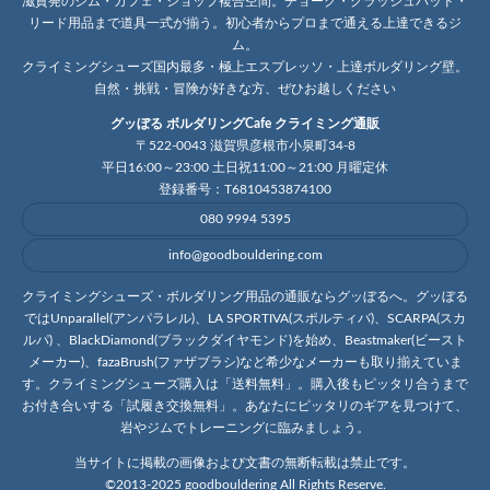
滋賀発のジム・カフェ・ショップ複合空間。チョーク・クラッシュパッド・
リード用品まで道具一式が揃う。初心者からプロまで通える上達できるジ
ム。
クライミングシューズ国内最多・極上エスプレッソ・上達ボルダリング壁。
自然・挑戦・冒険が好きな方、ぜひお越しください
グッぼる ボルダリングCafe クライミング通販
〒522-0043 滋賀県彦根市小泉町34-8
平日16:00～23:00 土日祝11:00～21:00 月曜定休
登録番号：T6810453874100
080 9994 5395
info@goodbouldering.com
クライミングシューズ・ボルダリング用品の通販ならグッぼるへ。グッぼる
ではUnparallel(アンパラレル)、LA SPORTIVA(スポルティバ)、SCARPA(スカ
ルパ) 、BlackDiamond(ブラックダイヤモンド)を始め、Beastmaker(ビースト
メーカー)、fazaBrush(ファザブラシ)など希少なメーカーも取り揃えていま
す。クライミングシューズ購入は「送料無料」。購入後もピッタリ合うまで
お付き合いする「試履き交換無料」。あなたにピッタリのギアを見つけて、
岩やジムでトレーニングに臨みましょう。
当サイトに掲載の画像および文書の無断転載は禁止です。
©2013-2025 goodbouldering All Rights Reserve.