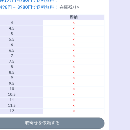
便199円 4980円で送料無料！
498円～ 8980円で送料無料！
在庫残り×
即納
4
×
4.5
×
5
×
5.5
×
6
×
6.5
×
7
×
7.5
×
8
×
8.5
×
9
×
9.5
×
10
×
10.5
×
11
×
11.5
×
12
×
取寄せを依頼する