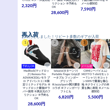
CYCLE ※メール便対応
バー採用 ※異次元のフ
ト開口幅15mm 85g ※
リクション ※予約も
メール便対応
2,320円
OK
7,590円
28,600円
再入荷
お待たせしました！リピート多数のギアが入荷
1
2
3
予約もOK
メール便
MadRock(マッドロッ
tataanz(タターンツ)
CXM(シーバイエム)
ク) Remora Pro
Portable Finger Grip(ポ
MOTTO T-shirt(モット
ADVANCED(レモラ プ
ータブル フィンガー
ー Tシャツ) ※コット
ロ アドバンスト) ※限
グリップ)
ン100%で最適な着心
定リミテッドモデル ※
※JazzySport×関川愛音
地 ※クライミングの本
マッドロック最強XFラ
コラボ ※フィンガーリ
質を胸に表現 ※メール
バー採用 ※異次元のフ
フトにも
便対応
リクション ※予約も
6,820円
5,500円
OK
28,600円