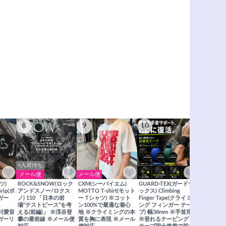
8
9
10
11
×入荷待ち
メール便
メール便
メール便
ツ)
ROCK&SNOW(ロック
CXM(シーバイエム)
GUARD-TEX(ガードテ
GUARD-
Grip(ポ
アンドスノー/ロクス
MOTTO T-shirt(モット
ックス) Climbing
ックス) Cli
ガー
ノ) 110 「日本の岩
ー Tシャツ) ※コット
Finger Tape(クライミ
FingerT
場“テストピース”を考
ン100%で最適な着心
ング フィンガー テー
グ フィン
×関川愛音
える(前編)」 ※渓谷登
地 ※クライミングの本
プ) 幅38mm ※手首用
19mm 
ガーリ
攀の最前線 ※メール便
質を胸に表現 ※メール
※登れるテーピング ※
ングが復活