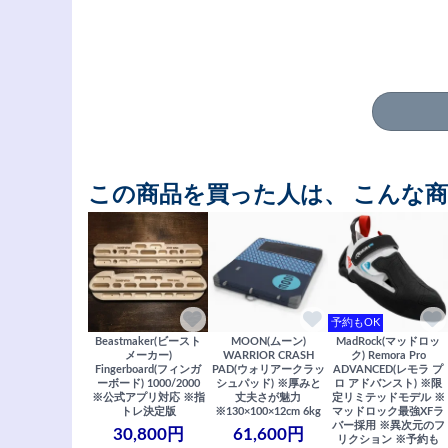
この商品を買った人は、 こんな
予約もOK
Beastmaker(ビースト
MOON(ムーン)
MadRock(マッドロッ
メーカー)
WARRIOR CRASH
ク) Remora Pro
Fingerboard(フィンガ
PAD(ウォリアークラッ
ADVANCED(レモラ プ
ーボード) 1000/2000
シュパッド) ※厚みと
ロ アドバンスト) ※限
※公式アプリ対応 ※指
丈夫さが魅力
定リミテッドモデル ※
トレ決定版
※130×100×12cm 6kg
マッドロック最強XFラ
バー採用 ※異次元のフ
30,800円
61,600円
リクション ※予約も