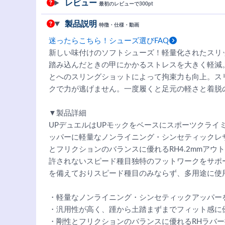
レビュー
最初のレビューで300pt
製品説明
特徴・仕様・動画
迷ったらこちら！シューズ選びFAQ
新しい味付けのソフトシューズ！軽量化されたスリ
踏み込んだときの甲にかかるストレスを大きく軽減
とへのスリングショットによって拘束力も向上。ス
クで力が逃げません。一度履くと足元の軽さと着脱
▼製品詳細
UPデュエルはUPモックをベースにスポーツクライ
ッパーに軽量なノンライニング・シンセティックレ
とフリクションのバランスに優れるRH4.2mmア
許されないスピード種目独特のフットワークをサポ
を備えておりスピード種目のみならず、多用途に使
・軽量なノンライニング・シンセティックアッパー
・汎用性が高く、踵から土踏まずまでフィット感に
・剛性とフリクションのバランスに優れるRHラバー