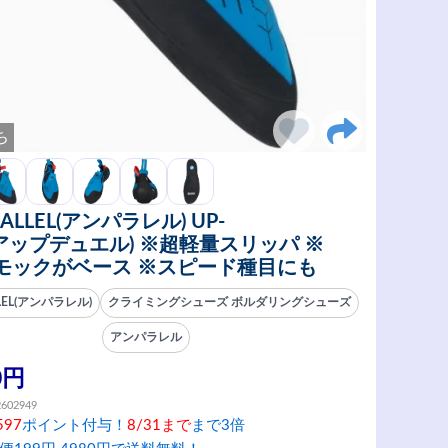
ち
ALLEL(アンパラレル) UP-
(アップデュエル) ※超軽量スリッパ ※
モックがベース ※スピード種目にも
LEL(アンパラレル)
クライミングシューズ ボルダリングシューズ
アンパラレル
0円
2602949
597
ポイント付与！
8/31まで
まで3倍