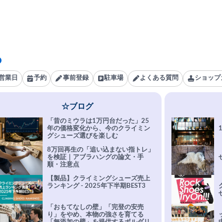
営業日
予約
事前登録
駐車場
よくある質問
ショップ
☆ブログ
「昔のミウラは1万円台だった」25
年の価格変化から、今のクライミン
グシューズ選びを楽しむ
8万回再生の「追い込まない指トレ」
を検証｜アブラハングの論文・手
順・注意点
【製品】クライミングシューズ売上
ランキング - 2025年下半期BEST3
「おもてなしの壁」「完登の安売
り」をやめ、本物の強さを育てる