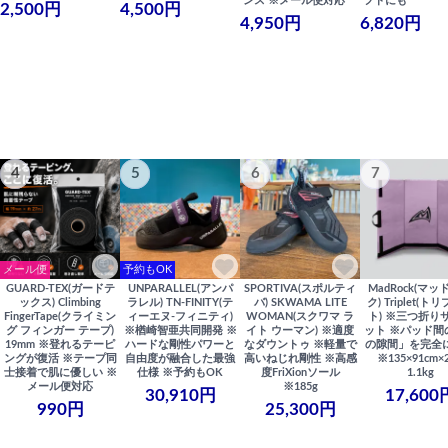
ンス ※メール便対応
フトにも
2,500円
4,500円
4,950円
6,820円
4
5
6
7
メール便
予約もOK
GUARD-TEX(ガードテ
UNPARALLEL(アンパ
SPORTIVA(スポルティ
MadRock(マッ
ックス) Climbing
ラレル) TN-FINITY(テ
バ) SKWAMA LITE
ク) Triplet(ト
FingerTape(クライミン
ィーエヌ-フィニティ)
WOMAN(スクワマ ラ
ト) ※三つ折り
グ フィンガー テープ)
※楢崎智亜共同開発 ※
イト ウーマン) ※適度
ット ※パッド間
19mm ※登れるテーピ
ハードな剛性パワーと
なダウントゥ ※軽量で
の隙間」を完全
ングが復活 ※テープ同
自由度が融合した最強
高いねじれ剛性 ※高感
※135×91cm×
士接着で肌に優しい ※
仕様 ※予約もOK
度FriXionソール
1.1kg
メール便対応
※185g
30,910円
17,600
990円
25,300円