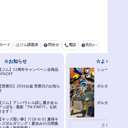
カード
ジム課題表
問合せ
電話
先払い
☆お知らせ
☆よくある質問
【ジム】13周年キャンペーン全商品
シューズ選びFAQ
10%OFF
【営業日】2026お盆 営業日のお知ら
ボルダリング上達Q
せ
【ジム】アンパラレル試し履き会 in
ボルダリングトレ
グッぼる - 最新「TN-FINITY」を試
せます！
【キッズ習い事】7/18-8/31 夏得キ
ッズボルダリング！夏休み45日間集
さらに表示