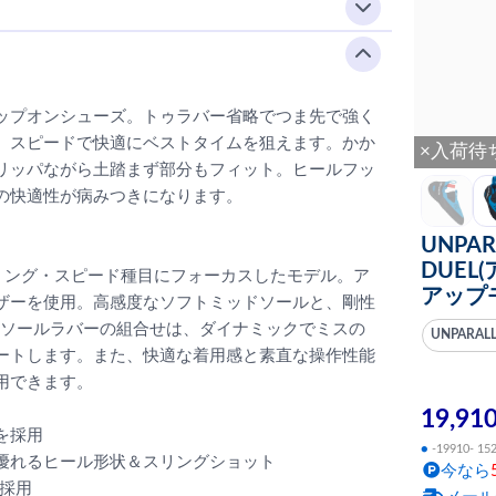
ップオンシューズ。トゥラバー省略でつま先で強く
。スピードで快適にベストタイムを狙えます。かか
×入荷待
リッパながら土踏まず部分もフィット。ヒールフッ
の快適性が病みつきになります。
UNPAR
DUEL
ミング・スピード種目にフォーカスしたモデル。ア
アップ
ザーを使用。高感度なソフトミッドソールと、剛性
ウトソールラバーの組合せは、ダイナミックでミスの
UNPARAL
ートします。また、快適な着用感と素直な操作性能
用できます。
19,91
を採用
●
-19910- 15
優れるヒール形状＆スリングショット
今なら
採用