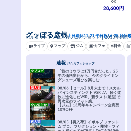
OK
28,600円
グッぼる彦根
土日連休11-21 平日祝16-23 月休
ボルダリングジムとカフェとショップ｜2013年創業
ライブ
マップ
ジム
カフェ
料金
速報
ジム カフェ ショップ
☆ブログ
「昔のミウラは1万円台だった」25
年の価格変化から、今のクライミン
グシューズ選びを楽しむ
新入荷
08/06【セール】8月末まで！スカル
パ インスティンクト VSR LV。軽く柔
軟に進化したVSR。新ラスト(足型)で
異次元のフィット感。
☆お知らせ
【ジム】13周年キャンペーン全商品
10%OFF
再入荷
08/05【再入荷】イボルブ ファント
ム プロ。フリクション・剛性・フィ