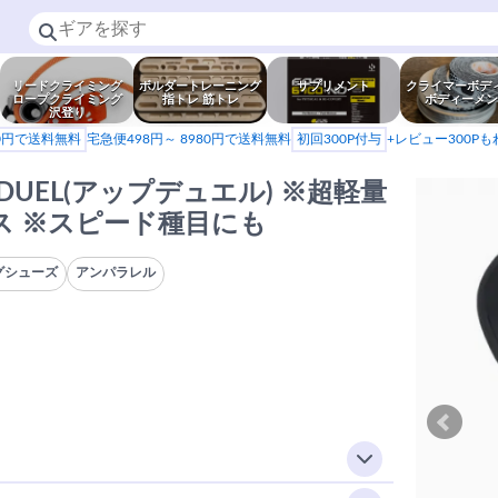
リードクライミング
ボルダートレーニング
サプリメント
クライマーボデ
ロープクライミング
指トレ 筋トレ
ボディーメン
沢登り
80円で送料無料
宅急便498円～ 8980円で送料無料
初回300P付与
+レビュー300P
P-DUEL(アップデュエル) ※超軽量
ス ※スピード種目にも
グシューズ
アンパラレル