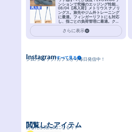
ット感すべてが頂点！EVOWRAPテ
ンションで究極のエッジング性能を
再入荷
08/04【再入荷】メトリウス ナノリ
実現。進化系ラバーEvo-74はTRAX
ングス。旅先やジム外トレーニング
を凌駕する粘着力で極小ホールドに
に最適。フィンガーリフトにも対応
安心感。
し、指ごとの負荷管理に最適。クラ
イマーの指を本気で鍛えるギア。
さらに表示
Instagram
すべて見る
ジム/ショップ/カフェから毎日発信中！
閲覧したアイテム
あなたが見た気になるギア