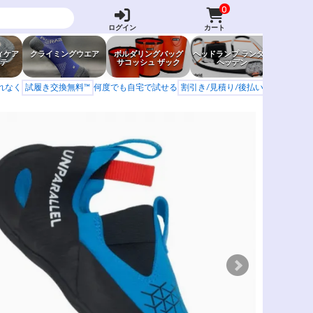
0
ログイン
カート
ィケア
クライミングウエア
ボルダリングバッグ
ヘッドランプ ランタン
防虫グッ
テ
サコッシュ ザック
ヘッデン
岩場ア
もれなく
試履き交換無料™
何度でも自宅で試せる
割引き/見積り/後払い
学校 山岳会