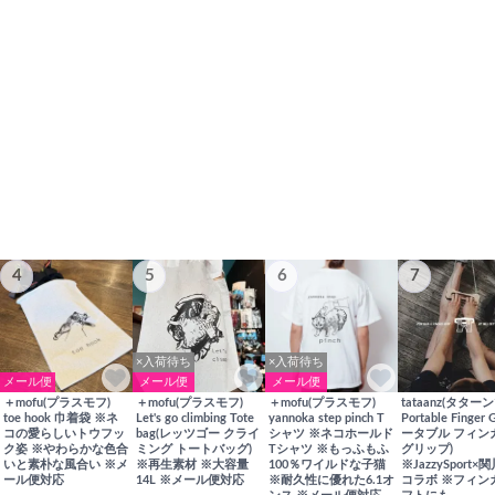
4
5
6
7
×入荷待ち
×入荷待ち
メール便
メール便
メール便
＋mofu(プラスモフ)
＋mofu(プラスモフ)
＋mofu(プラスモフ)
tataanz(タターン
toe hook 巾着袋 ※ネ
Let's go climbing Tote
yannoka step pinch T
Portable Finger 
コの愛らしいトウフッ
bag(レッツゴー クライ
シャツ ※ネコホールド
ータブル フィン
ク姿 ※やわらかな色合
ミング トートバッグ)
Tシャツ ※もっふもふ
グリップ)
いと素朴な風合い ※メ
※再生素材 ※大容量
100％ワイルドな子猫
※JazzySport
ール便対応
14L ※メール便対応
※耐久性に優れた6.1オ
コラボ ※フィン