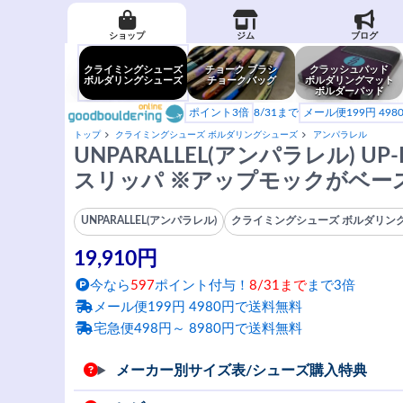
ショップ
ジム
ブログ
クライミングシューズ
チョーク ブラシ
クラッシュパッド
ボルダリングシューズ
チョークバッグ
ボルダリングマット
ボルダーパッド
ポイント3倍
8/31まで
メール便199円 49
トップ
クライミングシューズ ボルダリングシューズ
アンパラレル
UNPARALLEL(アンパラレル) U
スリッパ ※アップモックがベー
UNPARALLEL(アンパラレル)
クライミングシューズ ボルダリン
19,910円
今なら
597
ポイント付与！
8/31まで
まで3倍
メール便199円 4980円で送料無料
宅急便498円～ 8980円で送料無料
メーカー別サイズ表/シューズ購入特典