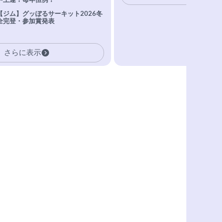
中上達！毎年恒例！
【ジム】グッぼるサーキット2026冬
全完登・参加賞発表
さらに表示