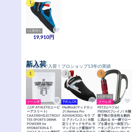
1
×入荷待ち
19,910円
新入荷
国内最速で入荷！プロショップ13年の実績
1
2
3
×入荷待ち
メール便
予約もOK
メール便
△UP ATHLETE(ユーピ
MadRock(マッドロッ
PETZL(ペツル)
ーアスリート)
ク) Remora Pro
FREINO(フレイノ) ※懸
CAA5500+ELECTROLY
ADVANCED(レモラ プ
垂下降の安全性を劇的
TES SPORTS DRINK
ロ アドバンスト) ※限
に高める ※一瞬でロー
POWDER for
定リミテッドモデル ※
プを通せる一体型ブレ
HYDRATION & T-
マッドロック最強XFラ
ーキングスパー ※ゲー