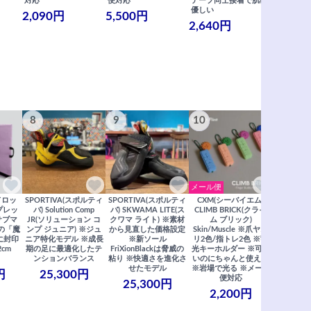
対応
便対応
テープ同士接着で肌に
士接着で肌
優しい
メール便
2,090円
5,500円
2,640円
990円
8
9
10
11
メール便
ドロッ
SPORTIVA(スポルティ
SPORTIVA(スポルティ
CXM(シーバイエム)
SoiLL(ソイ
リプレッ
バ) Solution Comp
バ) SKWAMA LITE(ス
CLIMB BRICK(クライ
Boulde
サブマ
JR(ソリューション コ
クワマ ライト) ※素材
ム ブリック)
クボルダー1
の「魔
ンプ ジュニア) ※ジュ
から見直した価格設定
Skin/Muscle ※爪ヤス
Boris
に封印
ニア特化モデル ※成長
※新ソール
リ2色/指トレ2色 ※蓄
Saberi×F
2cm
期の足に最適化したテ
FriXionBlackは脅威の
光キーホルダー ※可愛
コラ
ンションバランス
粘り ※快適さを進化さ
いのにちゃんと使える
29,
せたモデル
※岩場で光る ※メール
円
25,300円
便対応
25,300円
2,200円