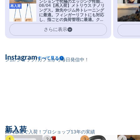
ンションで究極のエッジング性能を
08/04【再入荷】メトリウス ナノリ
再入荷
実現。進化系ラバーEvo-74はTRAX
ングス。旅先やジム外トレーニング
を凌駕する粘着力で極小ホールドに
に最適。フィンガーリフトにも対応
安心感。
し、指ごとの負荷管理に最適。クラ
イマーの指を本気で鍛えるギア。
さらに表示
Instagram
すべて見る
ジム/ショップ/カフェから毎日発信中！
新入荷
国内最速で入荷！プロショップ13年の実績
1
2
3
4