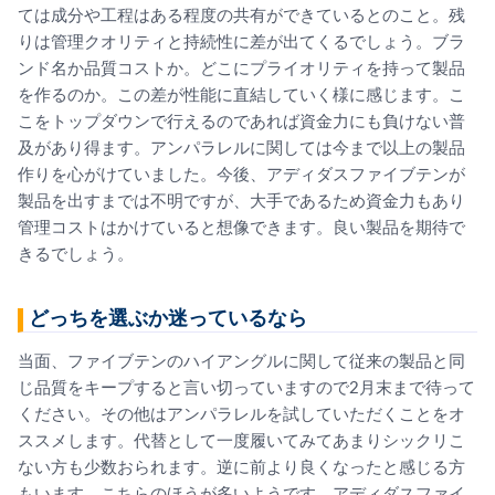
ては成分や工程はある程度の共有ができているとのこと。残
りは管理クオリティと持続性に差が出てくるでしょう。ブラ
ンド名か品質コストか。どこにプライオリティを持って製品
を作るのか。この差が性能に直結していく様に感じます。こ
こをトップダウンで行えるのであれば資金力にも負けない普
及があり得ます。アンパラレルに関しては今まで以上の製品
作りを心がけていました。今後、アディダスファイブテンが
製品を出すまでは不明ですが、大手であるため資金力もあり
管理コストはかけていると想像できます。良い製品を期待で
きるでしょう。
どっちを選ぶか迷っているなら
当面、ファイブテンのハイアングルに関して従来の製品と同
じ品質をキープすると言い切っていますので2月末まで待って
ください。その他はアンパラレルを試していただくことをオ
ススメします。代替として一度履いてみてあまりシックリこ
ない方も少数おられます。逆に前より良くなったと感じる方
もいます。こちらのほうが多いようです。アディダスファイ