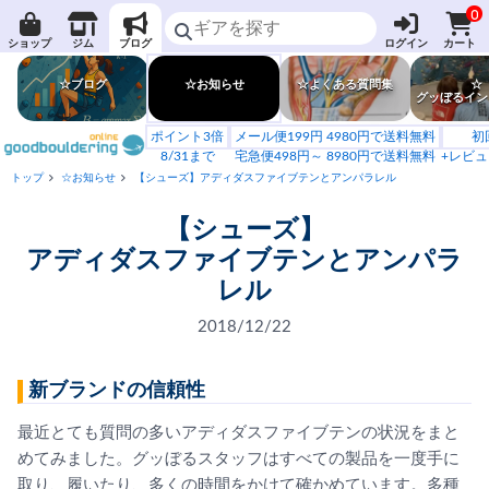
0
ショップ
ジム
ブログ
ログイン
カート
☆ブログ
☆お知らせ
☆よくある質問集
☆
グッぼるイン
ポイント3倍
メール便199円 4980円で送料無料
初
8/31まで
宅急便498円～ 8980円で送料無料
+レビュ
トップ
☆お知らせ
【シューズ】アディダスファイブテンとアンパラレル
【シューズ】
アディダスファイブテンとアンパラ
レル
2018/12/22
新ブランドの信頼性
最近とても質問の多いアディダスファイブテンの状況をまと
めてみました。グッぼるスタッフはすべての製品を一度手に
取り、履いたり、多くの時間をかけて確かめています。多種