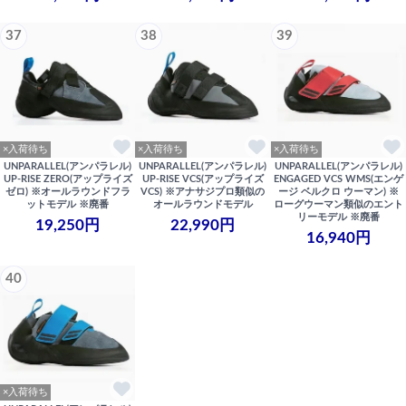
37
38
39
×入荷待ち
×入荷待ち
×入荷待ち
UNPARALLEL(アンパラレル)
UNPARALLEL(アンパラレル)
UNPARALLEL(アンパラレル)
UP-RISE ZERO(アップライズ
UP-RISE VCS(アップライズ
ENGAGED VCS WMS(エンゲ
ゼロ) ※オールラウンドフラ
VCS) ※アナサジプロ類似の
ージ ベルクロ ウーマン) ※
ットモデル ※廃番
オールラウンドモデル
ローグウーマン類似のエント
リーモデル ※廃番
19,250円
22,990円
16,940円
40
×入荷待ち