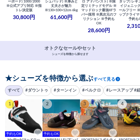
ーボード) 1000/2000
シュパッド) ※厚みと
ロ アドバンスト) ※限
タッフ) レギ
※公式アプリ対応 ※指
丈夫さが魅力
定リミテッドモデル ※
イジェニック
トレ決定版
※130×100×12cm 6kg
マッドロック最強XFラ
ールフリー 
バー採用 ※異次元のフ
ップクライマ
30,800円
61,600円
リクション ※予約も
予約も
OK
2,31
28,600円
オトクなセールやセット
シューズを特徴から探せます
★シューズを特徴から選ぶ
すべて見る
すべて
#ダウントゥ
#ターンイン
#ベルクロ
#レースアップ #
1
2
3
4
予約もOK
予約もOK
MadRock(マッドロッ
UNPARALLEL(アンパ
SPORTIVA(スポルティ
SPORTIVA