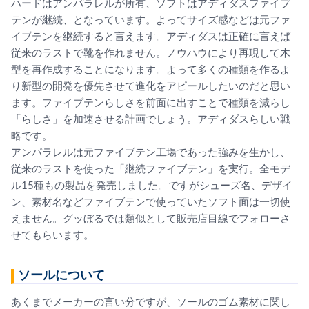
ハードはアンパラレルが所有、ソフトはアディダスファイブ
テンが継続、となっています。よってサイズ感などは元ファ
イブテンを継続すると言えます。アディダスは正確に言えば
従来のラストで靴を作れません。ノウハウにより再現して木
型を再作成することになります。よって多くの種類を作るよ
り新型の開発を優先させて進化をアピールしたいのだと思い
ます。ファイブテンらしさを前面に出すことで種類を減らし
「らしさ」を加速させる計画でしょう。アディダスらしい戦
略です。
アンパラレルは元ファイブテン工場であった強みを生かし、
従来のラストを使った「継続ファイブテン」を実行。全モデ
ル15種もの製品を発売しました。ですがシューズ名、デザイ
ン、素材名などファイブテンで使っていたソフト面は一切使
えません。グッぼるでは類似として販売店目線でフォローさ
せてもらいます。
ソールについて
あくまでメーカーの言い分ですが、ソールのゴム素材に関し