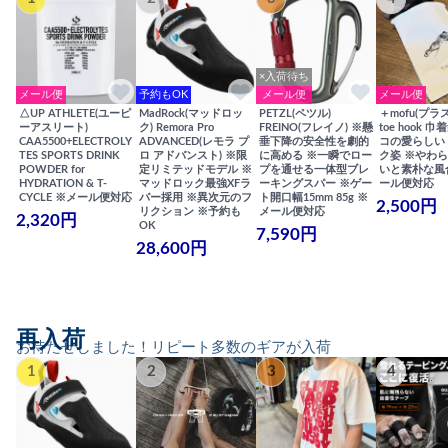
×入荷待ち
メール便
予約もOK
メール便
メール便
△UP ATHLETE(ユーピ
MadRock(マッドロッ
PETZL(ペツル)
＋mofu(プラ
ーアスリート)
ク) Remora Pro
FREINO(フレイノ) ※懸
toe hook 
CAA5500+ELECTROLY
ADVANCED(レモラ プ
垂下降の安全性を劇的
コの愛らしい
TES SPORTS DRINK
ロ アドバンスト) ※限
に高める ※一瞬でロー
ク姿 ※やわ
POWDER for
定リミテッドモデル ※
プを通せる一体型ブレ
いと素朴な風
HYDRATION & T-
マッドロック最強XFラ
ーキングスパー ※ゲー
ール便対応
CYCLE ※メール便対応
バー採用 ※異次元のフ
ト開口幅15mm 85g ※
2,500円
リクション ※予約も
メール便対応
2,320円
OK
7,590円
28,600円
再入荷
お待たせしました！リピート多数のギアが入荷
1
2
3
4