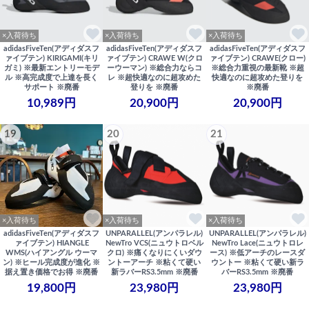
×入荷待ち
×入荷待ち
×入荷待ち
adidasFiveTen(アディダスフ
adidasFiveTen(アディダスフ
adidasFiveTen(アディダスフ
ァイブテン) KIRIGAMI(キリ
ァイブテン) CRAWE W(クロ
ァイブテン) CRAWE(クロー)
ガミ) ※最新エントリーモデ
ーウーマン) ※総合力ならコ
※総合力重視の最新靴 ※超
ル ※高完成度で上達を長く
レ ※超快適なのに超攻めた
快適なのに超攻めた登りを
サポート ※廃番
登りを ※廃番
※廃番
10,989円
20,900円
20,900円
19
20
21
×入荷待ち
×入荷待ち
×入荷待ち
adidasFiveTen(アディダスフ
UNPARALLEL(アンパラレル)
UNPARALLEL(アンパラレル)
ァイブテン) HIANGLE
NewTro VCS(ニュウトロベル
NewTro Lace(ニュウトロレ
WMS(ハイアングル ウーマ
クロ) ※痛くなりにくいダウ
ース) ※低アーチのレースダ
ン) ※ヒール完成度が進化 ※
ントーアーチ ※粘くて硬い
ウントー ※粘くて硬い新ラ
据え置き価格でお得 ※廃番
新ラバーRS3.5mm ※廃番
バーRS3.5mm ※廃番
19,800円
23,980円
23,980円