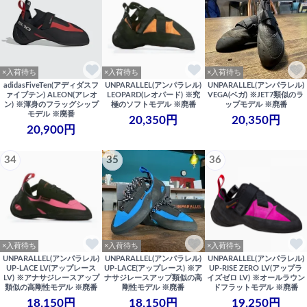
×入荷待ち
×入荷待ち
×入荷待ち
adidasFiveTen(アディダスフ
UNPARALLEL(アンパラレル)
UNPARALLEL(アンパラレル)
ァイブテン) ALEON(アレオ
LEOPARD(レオパード) ※究
VEGA(ベガ) ※JET7類似のラ
ン) ※渾身のフラッグシップ
極のソフトモデル ※廃番
ップモデル ※廃番
モデル ※廃番
20,350円
20,350円
20,900円
34
35
36
×入荷待ち
×入荷待ち
×入荷待ち
UNPARALLEL(アンパラレル)
UNPARALLEL(アンパラレル)
UNPARALLEL(アンパラレル)
UP-LACE LV(アップレース
UP-LACE(アップレース) ※ア
UP-RISE ZERO LV(アップラ
LV) ※アナサジレースアップ
ナサジレースアップ類似の高
イズゼロ LV) ※オールラウン
類似の高剛性モデル ※廃番
剛性モデル ※廃番
ドフラットモデル ※廃番
18,150円
18,150円
19,250円