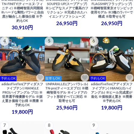
TN-FINITY(ティーエヌ-フィ
SOUPED UP(スープアップ)
FLAGSHIP(フラッグシップ)
ニティ) ※楢崎智亜共同開発
※シビアなスメアで最高のフ
※楢崎智亜東京オリンピック
※ハードな剛性パワーと自由
リクション ※完成されたハ
使用モデル ※3種のラバーで
度が融合した最強仕様 ※予
イエンドソフトシューズ
構成 ※取寄せも可
約もOK
26,950円
26,950円
30,910円
4
5
6
予約もOK
取寄もOK
予約もOK
adidasFiveTen(アディダスフ
UNPARALLEL(アンパラレル)
adidasFiveTen(アディダスフ
ァイブテン) HIANGLE
TN-pro(ティーエヌプロ) ※楢
ァイブテン) HIANGLE(ハイ
PRO(ハイアングル プロ) ※
崎智亜モデル ※インドアの
アングル) ※ヒール完成度が
世界選手権優勝モデル ※据
フット形状すべてに対応 ※
進化 ※価格据え置き ※廃番
え置き価格でお得 ※廃番 ※
取寄せも可
※予約もOK
予約もOK
25,960円
19,800円
19,800円
7
8
9