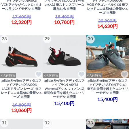
ァイブテン) ANASAZI
ァイブテン) MOCCASYM(モ
ァイブテン) DRAGON
VCS(アナサジベルクロ) ※オ
カシム) ※ストレスフリーな
VCS(ドラゴン ベルクロ) ※フ
ールラウンドモデル ※廃番
履き心地 ※廃番
レッドニコル監修の最新シュ
ーズ ※廃番
17,600円
15,400円
20,900円
12,320円
10,780円
14,630円
28
29
30
×入荷待ち
×入荷待ち
×入荷待ち
adidasFiveTen(アディダスフ
adidasFiveTen(アディダスフ
adidasFiveTen(アディダスフ
ァイブテン) DRAGON
ァイブテン) ASYM
ァイブテン) ASYM(アシム)
LACE(ドラゴン レース) ※フ
Womens(アシムウィメンズ)
※初心者用を超えたエントリ
レッドニコル監修の最新シュ
※初心者用を超えたエントリ
ーモデル ※廃番
ーズ ※廃番
ーモデル ※廃番
15,400円
15,400円
19,800円
13,860円
31
32
33