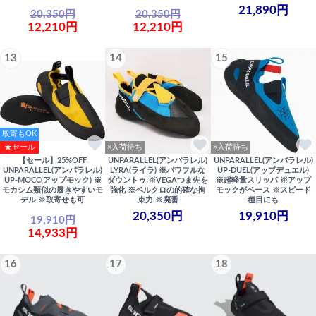
21,890円
20,350円
20,350円
12,210円
12,210円
13
14
15
取寄もOK
★セール
×入荷待ち
×入荷待ち
【セール】25%OFF
UNPARALLEL(アンパラレル)
UNPARALLEL(アンパラレル)
UNPARALLEL(アンパラレル)
LYRA(ライラ) ※パワフルな
UP-DUEL(アップデュエル)
UP-MOCC(アップモック) ※
ダウントゥ ※VEGAつま先を
※超軽量スリッパ ※アップ
モカシム類似の履きやすいモ
強化 ※ベルクロの的確な拘
モックがベース ※スピード
デル ※取寄せも可
束力 ※廃番
種目にも
20,350円
19,910円
19,910円
14,933円
16
17
18