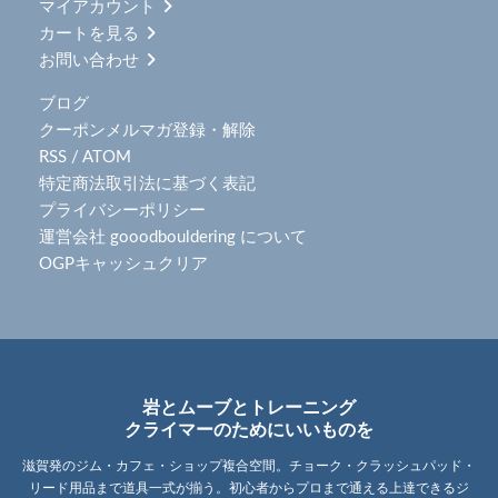
マイアカウント
カートを見る
お問い合わせ
ブログ
クーポンメルマガ登録・解除
RSS
/
ATOM
特定商法取引法に基づく表記
プライバシーポリシー
運営会社 gooodbouldering について
OGPキャッシュクリア
岩とムーブとトレーニング
クライマーのためにいいものを
滋賀発のジム・カフェ・ショップ複合空間。チョーク・クラッシュパッド・
リード用品まで道具一式が揃う。初心者からプロまで通える上達できるジ