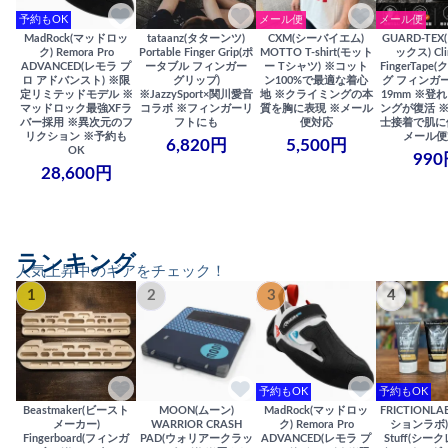
予約もOK
メール便
メール便
MadRock(マッドロッ
tataanz(タターンツ)
CXM(シーバイエム)
GUARD-TE
ク) Remora Pro
Portable Finger Grip(ポ
MOTTO T-shirt(モット
ックス) Cli
ADVANCED(レモラ プ
ータブル フィンガー
ー Tシャツ) ※コット
FingerTap
ロ アドバンスト) ※限
グリップ)
ン100%で最適な着心
グ フィンガー
定リミテッドモデル ※
※JazzySport×関川愛音
地 ※クライミングの本
19mm ※登
マッドロック最強XFラ
コラボ ※フィンガーリ
質を胸に表現 ※メール
ングが復活 
バー採用 ※異次元のフ
フトにも
便対応
士接着で肌に
リクション ※予約も
メール便
6,820円
5,500円
OK
990
28,600円
ランキング
人気上昇中のギアをチェック！
1
2
3
4
予約もOK
予約もOK
Beastmaker(ビースト
MOON(ムーン)
MadRock(マッドロッ
FRICTIONL
メーカー)
WARRIOR CRASH
ク) Remora Pro
ションラボ) S
Fingerboard(フィンガ
PAD(ウォリアークラッ
ADVANCED(レモラ プ
Stuff(シー