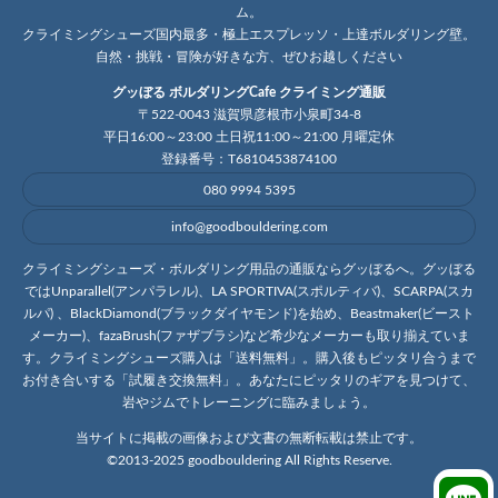
ム。
クライミングシューズ国内最多・極上エスプレッソ・上達ボルダリング壁。
自然・挑戦・冒険が好きな方、ぜひお越しください
グッぼる ボルダリングCafe クライミング通販
〒522-0043 滋賀県彦根市小泉町34-8
平日16:00～23:00 土日祝11:00～21:00 月曜定休
登録番号：T6810453874100
080 9994 5395
info@goodbouldering.com
クライミングシューズ・ボルダリング用品の通販ならグッぼるへ。グッぼる
ではUnparallel(アンパラレル)、LA SPORTIVA(スポルティバ)、SCARPA(スカ
ルパ) 、BlackDiamond(ブラックダイヤモンド)を始め、Beastmaker(ビースト
メーカー)、fazaBrush(ファザブラシ)など希少なメーカーも取り揃えていま
す。クライミングシューズ購入は「送料無料」。購入後もピッタリ合うまで
お付き合いする「試履き交換無料」。あなたにピッタリのギアを見つけて、
岩やジムでトレーニングに臨みましょう。
当サイトに掲載の画像および文書の無断転載は禁止です。
©2013-2025 goodbouldering All Rights Reserve.