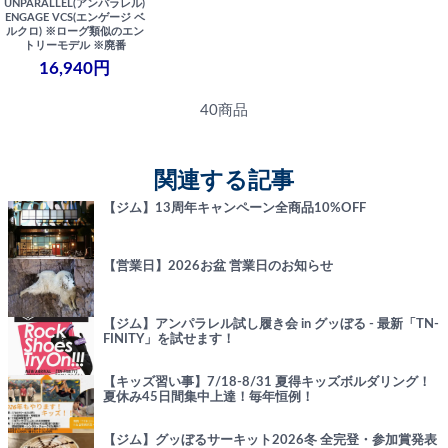
UNPARALLEL(アンパラレル)
ENGAGE VCS(エンゲージ ベ
ルクロ) ※ローグ類似のエン
トリーモデル ※廃番
16,940円
40商品
関連する記事
【ジム】13周年キャンペーン全商品10%OFF
【営業日】2026お盆 営業日のお知らせ
【ジム】アンパラレル試し履き会 in グッぼる - 最新「TN-
FINITY」を試せます！
【キッズ習い事】7/18-8/31 夏得キッズボルダリング！
夏休み45日間集中上達！毎年恒例！
【ジム】グッぼるサーキット2026冬 全完登・参加賞発表