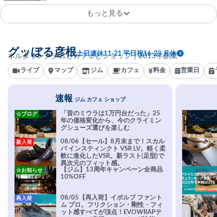
もっと見る
グッぼる彦根
土日連休11-21 平日祝16-23 月休
ボルダリングジムとカフェとショップ｜2013年創業
ライブ
マップ
ジム
カフェ
料金
営業日
速報
ジム カフェ ショップ
「昔のミウラは1万円台だった」25
☆ブログ
年の価格変化から、今のクライミン
グシューズ選びを楽しむ
08/06【セール】8月末まで！スカル
新入荷
パ インスティンクト VSR LV。軽く柔
軟に進化したVSR。新ラスト(足型)で
異次元のフィット感。
【ジム】13周年キャンペーン全商品
☆お知らせ
10%OFF
08/05【再入荷】イボルブ ファント
再入荷
ム プロ。フリクション・剛性・フィ
ット感すべてが頂点！EVOWRAPテ