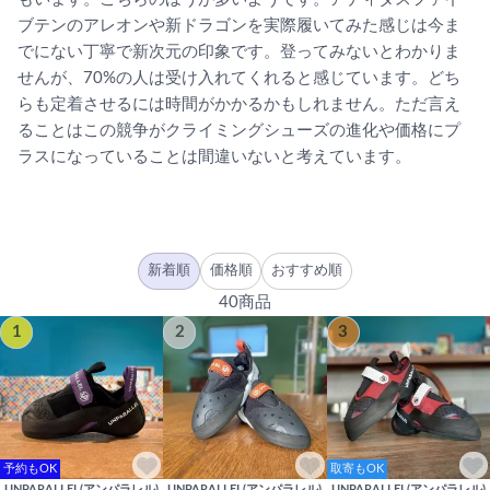
ブテンのアレオンや新ドラゴンを実際履いてみた感じは今ま
でにない丁寧で新次元の印象です。登ってみないとわかりま
せんが、70%の人は受け入れてくれると感じています。どち
らも定着させるには時間がかかるかもしれません。ただ言え
ることはこの競争がクライミングシューズの進化や価格にプ
ラスになっていることは間違いないと考えています。
新着順
価格順
おすすめ順
40商品
1
2
3
予約もOK
取寄もOK
UNPARALLEL(アンパラレル)
UNPARALLEL(アンパラレル)
UNPARALLEL(アンパラレル)