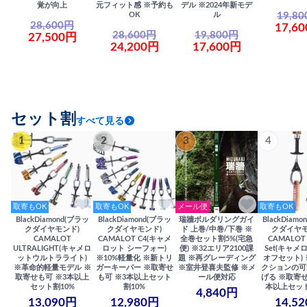
覚が向上
元フィット感 ※予約も
デル ※2024年新モデ
19,8
OK
ル
28,600円
17,6
28,600円
19,800円
27,500円
24,200円
17,600円
セット割
すべて見る
1
2
3
4
取寄もOK
取寄もOK
メール便
取寄もOK
BlackDiamond(ブラッ
BlackDiamond(ブラッ
瑞牆ボルダリングガイ
BlackDiam
クダイヤモンド)
クダイヤモンド)
ド 上巻/中巻/下巻 ※
クダイヤモ
CAMALOT
CAMALOT C4(キャメ
全巻セット割5%(宅急
CAMALOT 
ULTRALIGHT(キャメロ
ロット シーフォー)
便) ※32エリア2100課
Set(キャメロ
ットウルトラライト)
※10%軽量化 ※新トリ
題 ※再グレーディング
オフセット)
※革命的軽量モデル ※
ガーキーパー ※取寄せ
※室井登喜夫監修 ※メ
クションの可
取寄せも可 ※3本以上
も可 ※3本以上セット
ール便対応
げる ※取寄せ
セット割10%
割10%
本以上セット
4,840円
13,090円
12,980円
14,5