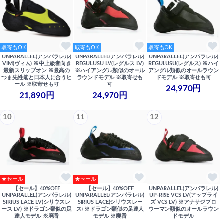
取寄もOK
取寄もOK
取寄もOK
UNPARALLEL(アンパラレル)
UNPARALLEL(アンパラレル)
UNPARALLEL(アンパラレル)
VIM(ヴィム) ※中上級者向き
REGULUSU LV(レグルス LV)
REGULUSU(レグルス) ※ハイ
最新スリップオン ※最高の
※ハイアングル類似のオール
アングル類似のオールラウン
つま先性能と日本人に合うヒ
ラウンドモデル ※取寄せも
ドモデル ※取寄せも可
ール ※取寄せも可
可
24,970円
21,890円
24,970円
10
11
12
★セール
★セール
【セール】40%OFF
【セール】40%OFF
UNPARALLEL(アンパラレル)
UNPARALLEL(アンパラレル)
UNPARALLEL(アンパラレル)
UP-RISE VCS LV(アップライ
SIRIUS LACE LV(シリウスレ
SIRIUS LACE(シリウスレー
ズ VCS LV) ※アナサジプロ
ース LV) ※ドラゴン類似の足
ス) ※ドラゴン類似の足達人
ウーマン類似のオールラウン
達人モデル ※廃番
モデル ※廃番
ドモデル