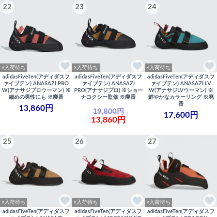
22
23
24
×入荷待ち
×入荷待ち
×入荷待ち
adidasFiveTen(アディダスフ
adidasFiveTen(アディダスフ
adidasFiveTen(アディダスフ
ァイブテン) ANASAZI PRO
ァイブテン) ANASAZI
ァイブテン) ANASAZI LV
W(アナサジプロウーマン) ※
PRO(アナサジプロ) ※ショー
W(アナサジLVウーマン) ※
細めの男性にも ※廃番
ナコクシー監修 ※廃番
鮮やかなカラーリング ※廃
番
13,860円
19,800円
17,600円
13,860円
25
26
27
×入荷待ち
×入荷待ち
×入荷待ち
adidasFiveTen(アディダスフ
adidasFiveTen(アディダスフ
adidasFiveTen(アディダスフ