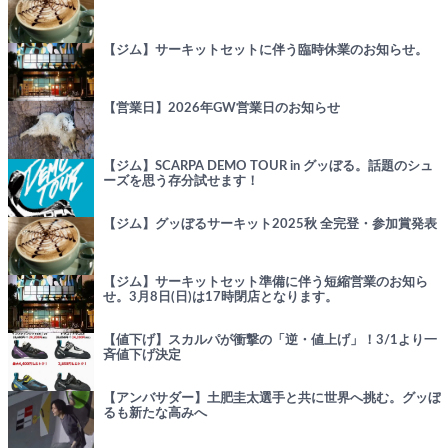
【ジム】サーキットセットに伴う臨時休業のお知らせ。
【営業日】2026年GW営業日のお知らせ
【ジム】SCARPA DEMO TOUR in グッぼる。話題のシュ
ーズを思う存分試せます！
【ジム】グッぼるサーキット2025秋 全完登・参加賞発表
【ジム】サーキットセット準備に伴う短縮営業のお知ら
せ。3月8日(日)は17時閉店となります。
【値下げ】スカルパが衝撃の「逆・値上げ」！3/1より一
斉値下げ決定
【アンバサダー】土肥圭太選手と共に世界へ挑む。グッぼ
るも新たな高みへ