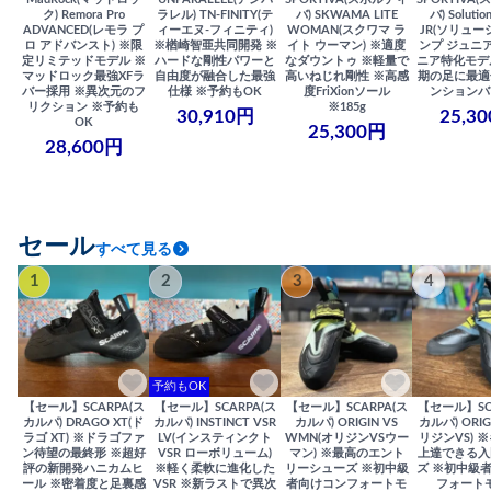
ク) Remora Pro
ラレル) TN-FINITY(テ
バ) SKWAMA LITE
バ) Solutio
ADVANCED(レモラ プ
ィーエヌ-フィニティ)
WOMAN(スクワマ ラ
JR(ソリュー
ロ アドバンスト) ※限
※楢崎智亜共同開発 ※
イト ウーマン) ※適度
ンプ ジュニア
定リミテッドモデル ※
ハードな剛性パワーと
なダウントゥ ※軽量で
ニア特化モデ
マッドロック最強XFラ
自由度が融合した最強
高いねじれ剛性 ※高感
期の足に最適
バー採用 ※異次元のフ
仕様 ※予約もOK
度FriXionソール
ンションバ
リクション ※予約も
※185g
30,910円
25,3
OK
25,300円
28,600円
セール
すべて見る
1
2
3
4
予約もOK
【セール】SCARPA(ス
【セール】SCARPA(ス
【セール】SCARPA(ス
【セール】SC
カルパ) DRAGO XT(ド
カルパ) INSTINCT VSR
カルパ) ORIGIN VS
カルパ) ORIG
ラゴ XT) ※ドラゴファ
LV(インスティンクト
WMN(オリジンVSウー
リジンVS) 
ン待望の最終形 ※超好
VSR ローボリューム)
マン) ※最高のエント
上達できる入
評の新開発ハニカムヒ
※軽く柔軟に進化した
リーシューズ ※初中級
ズ ※初中級
ール ※密着度と足裏感
VSR ※新ラストで異次
者向けコンフォートモ
フォート