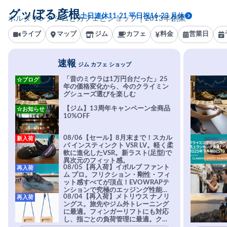
グッぼる彦根
土日連休11-21 平日祝16-23 月休
ボルダリングジムとカフェとショップ｜2013年創業
ライブ
マップ
ジム
カフェ
料金
営業日
速報
ジム カフェ ショップ
「昔のミウラは1万円台だった」25
☆ブログ
年の価格変化から、今のクライミン
グシューズ選びを楽しむ
【ジム】13周年キャンペーン全商品
☆お知らせ
10%OFF
08/06【セール】8月末まで！スカル
新入荷
パ インスティンクト VSR LV。軽く柔
軟に進化したVSR。新ラスト(足型)で
異次元のフィット感。
08/05【再入荷】イボルブ ファント
再入荷
ム プロ。フリクション・剛性・フィ
ット感すべてが頂点！EVOWRAPテ
ンションで究極のエッジング性能を
08/04【再入荷】メトリウス ナノリ
再入荷
実現。進化系ラバーEvo-74はTRAX
ングス。旅先やジム外トレーニング
を凌駕する粘着力で極小ホールドに
に最適。フィンガーリフトにも対応
安心感。
し、指ごとの負荷管理に最適。クラ