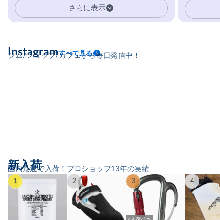
イマーの指を本気で鍛えるギア。
さらに表示
Instagram
すべて見る
ジム/ショップ/カフェから毎日発信中！
新入荷
国内最速で入荷！プロショップ13年の実績
1
2
3
4
×入荷待ち