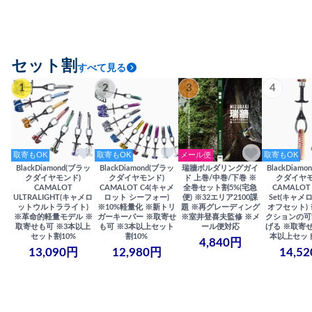
セット割
すべて見る
1
2
3
4
取寄もOK
取寄もOK
メール便
取寄もOK
BlackDiamond(ブラッ
BlackDiamond(ブラッ
瑞牆ボルダリングガイ
BlackDiam
クダイヤモンド)
クダイヤモンド)
ド 上巻/中巻/下巻 ※
クダイヤモ
CAMALOT
CAMALOT C4(キャメ
全巻セット割5%(宅急
CAMALOT 
ULTRALIGHT(キャメロ
ロット シーフォー)
便) ※32エリア2100課
Set(キャメロ
ットウルトラライト)
※10%軽量化 ※新トリ
題 ※再グレーディング
オフセット)
※革命的軽量モデル ※
ガーキーパー ※取寄せ
※室井登喜夫監修 ※メ
クションの可
取寄せも可 ※3本以上
も可 ※3本以上セット
ール便対応
げる ※取寄せ
セット割10%
割10%
本以上セット
4,840円
13,090円
12,980円
14,5