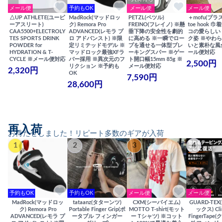
メール便
予約もOK
メール便
メール便
△UP ATHLETE(ユーピ
MadRock(マッドロッ
PETZL(ペツル)
＋mofu(プラ
ーアスリート)
ク) Remora Pro
FREINO(フレイノ) ※懸
toe hook 
CAA5500+ELECTROLY
ADVANCED(レモラ プ
垂下降の安全性を劇的
コの愛らしい
TES SPORTS DRINK
ロ アドバンスト) ※限
に高める ※一瞬でロー
ク姿 ※やわ
POWDER for
定リミテッドモデル ※
プを通せる一体型ブレ
いと素朴な風
HYDRATION & T-
マッドロック最強XFラ
ーキングスパー ※ゲー
ール便対応
CYCLE ※メール便対応
バー採用 ※異次元のフ
ト開口幅15mm 85g ※
2,500円
リクション ※予約も
メール便対応
2,320円
OK
7,590円
28,600円
再入荷
お待たせしました！リピート多数のギアが入荷
1
2
3
4
予約もOK
予約もOK
メール便
メール便
MadRock(マッドロッ
tataanz(タターンツ)
CXM(シーバイエム)
GUARD-TE
ク) Remora Pro
Portable Finger Grip(ポ
MOTTO T-shirt(モット
ックス) Cli
ADVANCED(レモラ プ
ータブル フィンガー
ー Tシャツ) ※コット
FingerTap