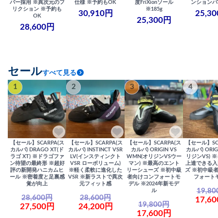
バー採用 ※異次元のフ
仕様 ※予約もOK
度FriXionソール
ンションバ
リクション ※予約も
※185g
30,910円
25,3
OK
25,300円
28,600円
セール
すべて見る
1
2
3
4
【セール】SCARPA(ス
【セール】SCARPA(ス
【セール】SCARPA(ス
【セール】SC
カルパ) DRAGO XT(ド
カルパ) INSTINCT VSR
カルパ) ORIGIN VS
カルパ) ORIG
ラゴ XT) ※ドラゴファ
LV(インスティンクト
WMN(オリジンVSウー
リジンVS) 
ン待望の最終形 ※超好
VSR ローボリューム)
マン) ※最高のエント
上達できる入
評の新開発ハニカムヒ
※軽く柔軟に進化した
リーシューズ ※初中級
ズ ※初中級
ール ※密着度と足裏感
VSR ※新ラストで異次
者向けコンフォートモ
フォート
覚が向上
元フィット感
デル ※2024年新モデ
19,8
ル
28,600円
28,600円
17,6
19,800円
27,500円
24,200円
17,600円