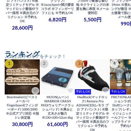
ロ アドバンスト) ※限
グリップ)
ン100%で最適な着心
グ フィンガー
定リミテッドモデル ※
※JazzySport×関川愛音
地 ※クライミングの本
19mm ※登
マッドロック最強XFラ
コラボ ※フィンガーリ
質を胸に表現 ※メール
ングが復活 
バー採用 ※異次元のフ
フトにも ※予約もOK
便対応
士接着で肌に
リクション ※予約も
メール便
6,820円
5,500円
OK
990
28,600円
ランキング
人気上昇中のギアをチェック！
1
2
3
4
予約もOK
予約もOK
Beastmaker(ビースト
MOON(ムーン)
MadRock(マッドロッ
FRICTIONL
メーカー)
WARRIOR CRASH
ク) Remora Pro
ションラボ) S
Fingerboard(フィンガ
PAD(ウォリアークラッ
ADVANCED(レモラ プ
Stuff(シー
ーボード) 1000/2000
シュパッド) ※厚みと
ロ アドバンスト) ※限
タッフ) レギ
※公式アプリ対応 ※指
丈夫さが魅力
定リミテッドモデル ※
イジェニック
トレ決定版
※130×100×12cm 6kg
マッドロック最強XFラ
ールフリー 
バー採用 ※異次元のフ
ップクライマ
30,800円
61,600円
リクション ※予約も
予約も
OK