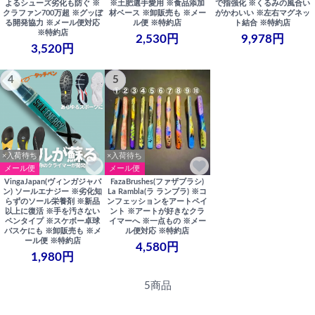
よるシューズ劣化も防ぐ ※
※土肥選手愛用 ※食品添加
で指強化 ※くるみの風合い
クラファン700万超 ※グッぼ
材ベース ※卸販売も ※メー
がかわいい ※左右マグネッ
る開発協力 ※メール便対応
ル便 ※特約店
ト結合 ※特約店
※特約店
2,530円
9,978円
3,520円
4
5
×入荷待ち
×入荷待ち
メール便
メール便
VingaJapan(ヴィンガジャパ
FazaBrushes(ファザブラシ)
ン) ソールエナジー ※劣化知
La Rambla(ラ ランブラ) ※コ
らずのソール栄養剤 ※新品
ンフェッションをアートペイ
以上に復活 ※手を汚さない
ント ※アートが好きなクラ
ペンタイプ ※スケボー卓球
イマーへ ※一点もの ※メー
バスケにも ※卸販売も ※メ
ル便対応 ※特約店
ール便 ※特約店
4,580円
1,980円
5商品