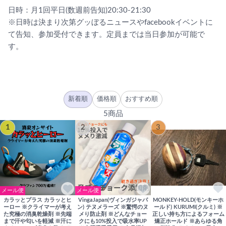
日時：月1回平日(数週前告知)20:30-21:30
※日時は決まり次第グッぼるニュースやfacebookイベントに
て告知、参加受付できます。定員までは当日参加が可能で
す。
新着順
価格順
おすすめ順
5商品
1
2
3
メール便
メール便
カラッとプラス カラッとヒ
VingaJapan(ヴィンガジャパ
MONKEY-HOLD(モンキーホ
ーロー ※クライマーが考え
ン) テヌメラーズ ※驚愕のヌ
ールド) KURUMI(クルミ) ※
た究極の消臭乾燥剤 ※先端
メり防止剤 ※どんなチョー
正しい持ち方によるフォーム
まで汗や匂いを軽減 ※汗に
クにも10%投入で吸水率UP
矯正ホールド ※あらゆる角