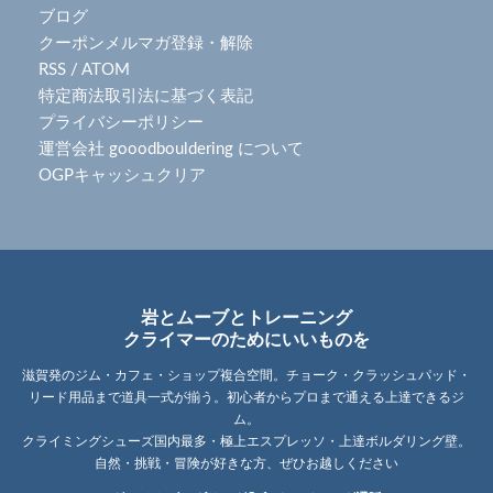
ブログ
クーポンメルマガ登録・解除
RSS
/
ATOM
特定商法取引法に基づく表記
プライバシーポリシー
運営会社 gooodbouldering について
OGPキャッシュクリア
岩とムーブとトレーニング
クライマーのためにいいものを
滋賀発のジム・カフェ・ショップ複合空間。チョーク・クラッシュパッド・
リード用品まで道具一式が揃う。初心者からプロまで通える上達できるジ
ム。
クライミングシューズ国内最多・極上エスプレッソ・上達ボルダリング壁。
自然・挑戦・冒険が好きな方、ぜひお越しください