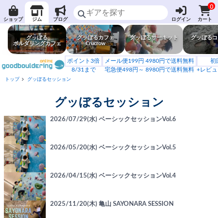
0
ショップ
ジム
ブログ
ログイン
カート
グッぼる
グッぼるカフェ
グッぼるサーキット
グッぼるコ
ボルダリングカフェ
Crucrow
ポイント3倍
メール便199円 4980円で送料無料
初
8/31まで
宅急便498円～ 8980円で送料無料
+レビュ
トップ
グッぼるセッション
グッぼるセッション
2026/07/29(水) ベーシックセッションVol.6
2026/05/20(水) ベーシックセッションVol.5
2026/04/15(水) ベーシックセッションVol.4
2025/11/20(木) 亀山 SAYONARA SESSION