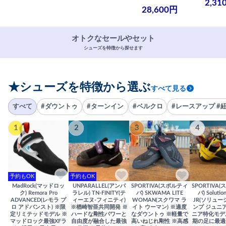
2,31
28,600円
オトクなセールやセット
シューズを特徴から探せます
★シューズを特徴から選ぶ
すべて見る
すべて
#ダウントゥ
#ターンイン
#ベルクロ
#レースアップ #
1
2
3
4
予約もOK
予約もOK
MadRock(マッドロッ
UNPARALLEL(アンパ
SPORTIVA(スポルティ
SPORTIVA
ク) Remora Pro
ラレル) TN-FINITY(テ
バ) SKWAMA LITE
バ) Solutio
ADVANCED(レモラ プ
ィーエヌ-フィニティ)
WOMAN(スクワマ ラ
JR(ソリュー
ロ アドバンスト) ※限
※楢崎智亜共同開発 ※
イト ウーマン) ※適度
ンプ ジュニア
定リミテッドモデル ※
ハードな剛性パワーと
なダウントゥ ※軽量で
ニア特化モデ
マッドロック最強XFラ
自由度が融合した最強
高いねじれ剛性 ※高感
期の足に最適