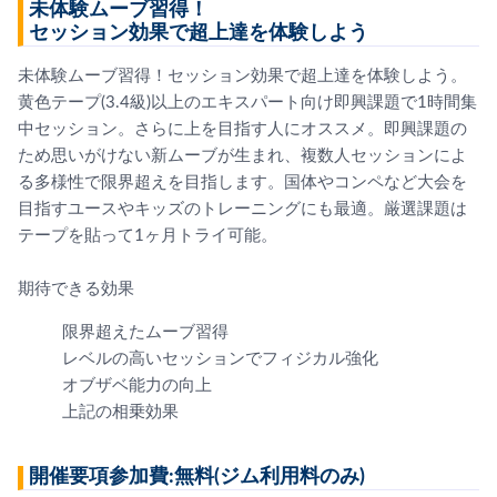
未体験ムーブ習得！
セッション効果で超上達を体験しよう
未体験ムーブ習得！セッション効果で超上達を体験しよう。
黄色テープ(3.4級)以上のエキスパート向け即興課題で1時間集
中セッション。さらに上を目指す人にオススメ。即興課題の
ため思いがけない新ムーブが生まれ、複数人セッションによ
る多様性で限界超えを目指します。国体やコンペなど大会を
目指すユースやキッズのトレーニングにも最適。厳選課題は
テープを貼って1ヶ月トライ可能。
期待できる効果
限界超えたムーブ習得
レベルの高いセッションでフィジカル強化
オブザベ能力の向上
上記の相乗効果
開催要項参加費:無料(ジム利用料のみ)