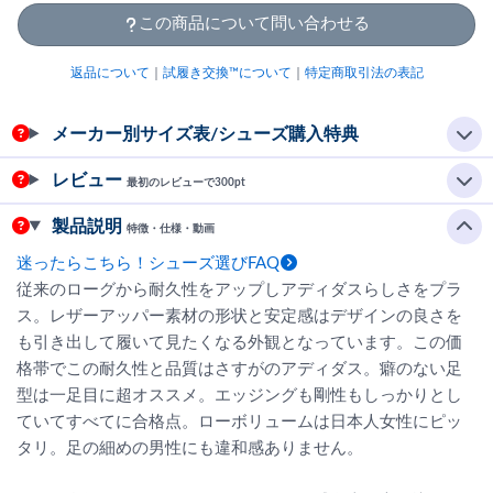
この商品について問い合わせる
返品について
｜
試履き交換™について
｜
特定商取引法の表記
メーカー別サイズ表/シューズ購入特典
レビュー
最初のレビューで300pt
製品説明
特徴・仕様・動画
迷ったらこちら！シューズ選びFAQ
従来のローグから耐久性をアップしアディダスらしさをプラ
ス。レザーアッパー素材の形状と安定感はデザインの良さを
も引き出して履いて見たくなる外観となっています。この価
格帯でこの耐久性と品質はさすがのアディダス。癖のない足
型は一足目に超オススメ。エッジングも剛性もしっかりとし
ていてすべてに合格点。ローボリュームは日本人女性にピッ
タリ。足の細めの男性にも違和感ありません。