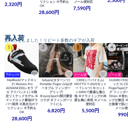
2,500円
リクション ※予約も
メール便対応
2,320円
OK
7,590円
28,600円
再入荷
お待たせしました！リピート多数のギアが入荷
1
2
3
4
予約もOK
メール便
メール便
MadRock(マッドロッ
tataanz(タターンツ)
CXM(シーバイエム)
GUARD-TE
ク) Remora Pro
Portable Finger Grip(ポ
MOTTO T-shirt(モット
ックス) Cli
ADVANCED(レモラ プ
ータブル フィンガー
ー Tシャツ) ※コット
FingerTap
ロ アドバンスト) ※限
グリップ)
ン100%で最適な着心
グ フィンガー
定リミテッドモデル ※
※JazzySport×関川愛音
地 ※クライミングの本
19mm ※登
マッドロック最強XFラ
コラボ ※フィンガーリ
質を胸に表現 ※メール
ングが復活 
バー採用 ※異次元のフ
フトにも
便対応
士接着で肌に
リクション ※予約も
メール便
6,820円
5,500円
OK
990
28,600円