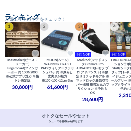
ランキング
人気上昇中のギアをチェック！
1
2
3
4
予約もOK
予約もOK
Beastmaker(ビースト
MOON(ムーン)
MadRock(マッドロッ
FRICTIONL
メーカー)
WARRIOR CRASH
ク) Remora Pro
ションラボ) S
Fingerboard(フィンガ
PAD(ウォリアークラッ
ADVANCED(レモラ プ
Stuff(シー
ーボード) 1000/2000
シュパッド) ※厚みと
ロ アドバンスト) ※限
タッフ) レギ
※公式アプリ対応 ※指
丈夫さが魅力
定リミテッドモデル ※
イジェニック
トレ決定版
※130×100×12cm 6kg
マッドロック最強XFラ
ールフリー 
バー採用 ※異次元のフ
ップクライマ
30,800円
61,600円
リクション ※予約も
予約も
OK
2,31
28,600円
オトクなセールやセット
シューズを特徴から探せます