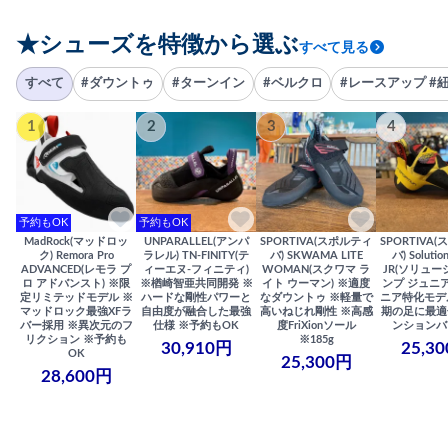
★シューズを特徴から選ぶ
すべて見る
すべて
#ダウントゥ
#ターンイン
#ベルクロ
#レースアップ #
1
2
3
4
予約もOK
予約もOK
MadRock(マッドロッ
UNPARALLEL(アンパ
SPORTIVA(スポルティ
SPORTIVA
ク) Remora Pro
ラレル) TN-FINITY(テ
バ) SKWAMA LITE
バ) Solutio
ADVANCED(レモラ プ
ィーエヌ-フィニティ)
WOMAN(スクワマ ラ
JR(ソリュー
ロ アドバンスト) ※限
※楢崎智亜共同開発 ※
イト ウーマン) ※適度
ンプ ジュニア
定リミテッドモデル ※
ハードな剛性パワーと
なダウントゥ ※軽量で
ニア特化モデ
マッドロック最強XFラ
自由度が融合した最強
高いねじれ剛性 ※高感
期の足に最適
バー採用 ※異次元のフ
仕様 ※予約もOK
度FriXionソール
ンションバ
リクション ※予約も
※185g
30,910円
25,3
OK
25,300円
28,600円