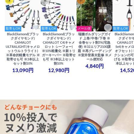
取寄もOK
取寄もOK
メール便
取寄もOK
BlackDiamond(ブラッ
BlackDiamond(ブラッ
瑞牆ボルダリングガイ
BlackDiam
クダイヤモンド)
クダイヤモンド)
ド 上巻/中巻/下巻 ※
クダイヤモ
CAMALOT
CAMALOT C4(キャメ
全巻セット割5%(宅急
CAMALOT 
ULTRALIGHT(キャメロ
ロット シーフォー)
便) ※32エリア2100課
Set(キャメロ
ットウルトラライト)
※10%軽量化 ※新トリ
題 ※再グレーディング
オフセット)
※革命的軽量モデル ※
ガーキーパー ※取寄せ
※室井登喜夫監修 ※メ
クションの可
取寄せも可 ※3本以上
も可 ※3本以上セット
ール便対応
げる ※取寄せ
セット割10%
割10%
本以上セット
4,840円
13,090円
12,980円
14,5