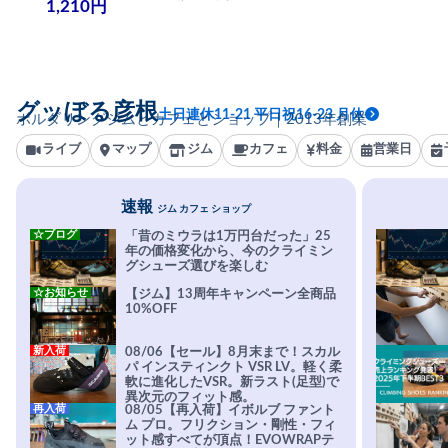
1,210円
グッぼる彦根
土日連休11-21 平日祝16-23 月休
ボルダリングジムとカフェとショップ｜2013年創業
ライブ
マップ
ジム
カフェ
料金
営業日
速報
ジム カフェ ショップ
☆ブログ
「昔のミウラは1万円台だった」25
年の価格変化から、今のクライミン
グシューズ選びを楽しむ
☆お知らせ
【ジム】13周年キャンペーン全商品
10%OFF
新入荷
08/06【セール】8月末まで！スカル
パ インスティンクト VSR LV。軽く柔
軟に進化したVSR。新ラスト(足型)で
異次元のフィット感。
再入荷
08/05【再入荷】イボルブ ファント
ム プロ。フリクション・剛性・フィ
ット感すべてが頂点！EVOWRAPテ