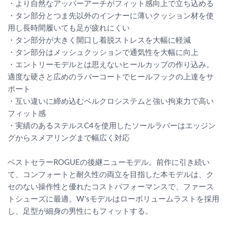
・より自然なアッパーアーチがフィット感向上で立ち込める
・タン部分とつま先以外のインナーに薄いクッション材を使
用し長時間履いても足が疲れにくい
・タン部分が大きく開口し着脱ストレスを大幅に軽減
・タン部分はメッシュクッションで通気性を大幅に向上
・エントリーモデルとは思えないヒールカップの作り込み。
適度な硬さと広めのラバーコートでヒールフックの上達をサ
ポート
・互い違いに締め込むベルクロシステムと強い拘束力で高い
フィット感
・実績のあるステルスC4を使用したソールラバーはエッジン
グからスメアリングまで幅広く対応
ベストセラーROGUEの後継ニューモデル。前作に引き続い
て、コンフォートと耐久性の両立を目指した本モデルは、ク
セのない操作性と優れたコストパフォーマンスで、ファース
トシューズに最適。W'sモデルはローボリュームラストを採用
し、足型が細身の男性にもフィットする。