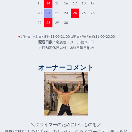
13
14
15
16
17
18
19
20
21
22
23
24
25
26
27
28
29
30
■
定休日
■
土日/連休11:00-21:00 □平日/飛び石祝16:00-23:00
配送日数：
宅急便・メール便 1-3日
※店舗定休日以外、365日毎日配送
オーナーコメント
＼クライマーのためにいいものを／
自然に挑む人のお手伝いをしたい。クライマークオリティを多