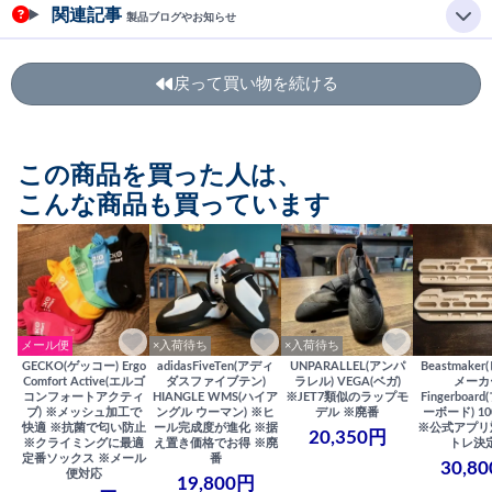
関連記事
製品ブログやお知らせ
戻って買い物を続ける
この商品を買った人は、
こんな商品も買っています
メール便
×入荷待ち
×入荷待ち
GECKO(ゲッコー) Ergo
adidasFiveTen(アディ
UNPARALLEL(アンパ
Beastmake
Comfort Active(エルゴ
ダスファイブテン)
ラレル) VEGA(ベガ)
メーカ
コンフォートアクティ
HIANGLE WMS(ハイア
※JET7類似のラップモ
Fingerboa
ブ) ※メッシュ加工で
ングル ウーマン) ※ヒ
デル ※廃番
ーボード) 100
快適 ※抗菌で匂い防止
ール完成度が進化 ※据
※公式アプリ
20,350円
※クライミングに最適
え置き価格でお得 ※廃
トレ決
定番ソックス ※メール
番
30,8
便対応
19,800円