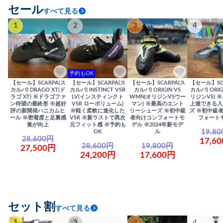
セール
すべて見る
1
2
3
4
予約もOK
【セール】SCARPA(ス
【セール】SCARPA(ス
【セール】SCARPA(ス
【セール】SC
カルパ) DRAGO XT(ド
カルパ) INSTINCT VSR
カルパ) ORIGIN VS
カルパ) ORIG
ラゴ XT) ※ドラゴファ
LV(インスティンクト
WMN(オリジンVSウー
リジンVS) 
ン待望の最終形 ※超好
VSR ローボリューム)
マン) ※最高のエント
上達できる入
評の新開発ハニカムヒ
※軽く柔軟に進化した
リーシューズ ※初中級
ズ ※初中級
ール ※密着度と足裏感
VSR ※新ラストで異次
者向けコンフォートモ
フォート
覚が向上
元フィット感 ※予約も
デル ※2024年新モデ
19,8
OK
ル
28,600円
17,6
28,600円
19,800円
27,500円
24,200円
17,600円
セット割
すべて見る
1
2
3
4