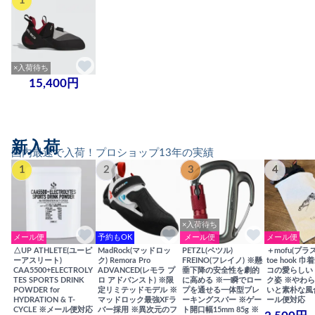
1
×入荷待ち
15,400円
新入荷
国内最速で入荷！プロショップ13年の実績
1
2
3
4
×入荷待ち
メール便
予約もOK
メール便
メール便
△UP ATHLETE(ユーピ
MadRock(マッドロッ
PETZL(ペツル)
＋mofu(プラ
ーアスリート)
ク) Remora Pro
FREINO(フレイノ) ※懸
toe hook 
CAA5500+ELECTROLY
ADVANCED(レモラ プ
垂下降の安全性を劇的
コの愛らしい
TES SPORTS DRINK
ロ アドバンスト) ※限
に高める ※一瞬でロー
ク姿 ※やわ
POWDER for
定リミテッドモデル ※
プを通せる一体型ブレ
いと素朴な風
HYDRATION & T-
マッドロック最強XFラ
ーキングスパー ※ゲー
ール便対応
CYCLE ※メール便対応
バー採用 ※異次元のフ
ト開口幅15mm 85g ※