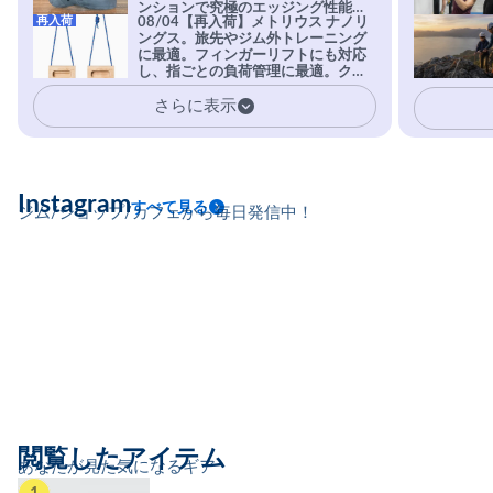
ンションで究極のエッジング性能を
再入荷
08/04【再入荷】メトリウス ナノリ
実現。進化系ラバーEvo-74はTRAX
ングス。旅先やジム外トレーニング
を凌駕する粘着力で極小ホールドに
に最適。フィンガーリフトにも対応
安心感。
し、指ごとの負荷管理に最適。クラ
イマーの指を本気で鍛えるギア。
さらに表示
Instagram
すべて見る
ジム/ショップ/カフェから毎日発信中！
閲覧したアイテム
あなたが見た気になるギア