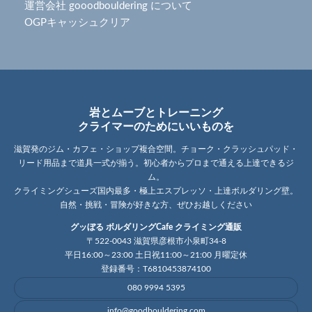
運営会社 gooodbouldering について
OGPキャッシュクリア
岩とムーブとトレーニング
クライマーのためにいいものを
滋賀発のジム・カフェ・ショップ複合空間。チョーク・クラッシュパッド・
リード用品まで道具一式が揃う。初心者からプロまで通える上達できるジ
ム。
クライミングシューズ国内最多・極上エスプレッソ・上達ボルダリング壁。
自然・挑戦・冒険が好きな方、ぜひお越しください
グッぼる ボルダリングCafe クライミング通販
〒522-0043 滋賀県彦根市小泉町34-8
平日16:00～23:00 土日祝11:00～21:00 月曜定休
登録番号：T6810453874100
080 9994 5395
info@goodbouldering.com