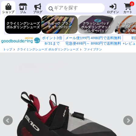
0
ショップ
ジム
ブログ
ログイン
カート
クライミングシューズ
チョーク ブラシ
クラッシュパッド
リードクラ
ボルダリングシューズ
チョークバッグ
ボルダリングマット
ロープクラ
ボルダーパッド
沢登
ポイント3倍
メール便199円 4980円で送料無料
初
8/31まで
宅急便498円～ 8980円で送料無料
+レビュ
トップ
クライミングシューズ ボルダリングシューズ
ファイブテン