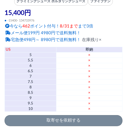
クライミングシューズ ボルダリングシューズ
ファイブテン
15,400円
●
-15400- 134733976
今なら
462
ポイント付与！
8/31まで
まで3倍
メール便199円 4980円で送料無料！
宅急便498円～ 8980円で送料無料！
在庫残り×
US
即納
5
×
5.5
×
6
×
6.5
×
7
×
7.5
×
8
×
8.5
×
9
×
9.5
×
10
×
取寄せを依頼する