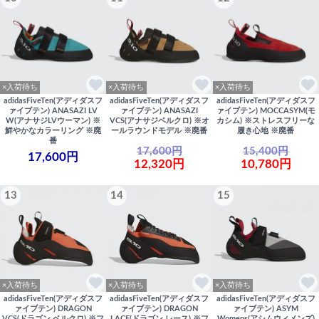
×入荷待ち
×入荷待ち
×入荷待ち
adidasFiveTen(アディダスフ
adidasFiveTen(アディダスフ
adidasFiveTen(アディダスフ
ァイブテン) ANASAZI LV
ァイブテン) ANASAZI
ァイブテン) MOCCASYM(モ
W(アナサジLVウーマン) ※
VCS(アナサジベルクロ) ※オ
カシム) ※ストレスフリーな
鮮やかなカラーリング ※廃
ールラウンドモデル ※廃番
履き心地 ※廃番
番
17,600円
15,400円
17,600円
12,320円
10,780円
13
14
15
×入荷待ち
×入荷待ち
×入荷待ち
adidasFiveTen(アディダスフ
adidasFiveTen(アディダスフ
adidasFiveTen(アディダスフ
ァイブテン) DRAGON
ァイブテン) DRAGON
ァイブテン) ASYM
VCS(ドラゴン ベルクロ) ※フ
LACE(ドラゴン レース) ※フ
Womens(アシムウィメンズ)