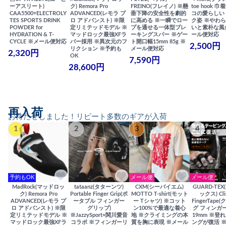
ーアスリート)
ク) Remora Pro
FREINO(フレイノ) ※懸
toe hook 
CAA5500+ELECTROLY
ADVANCED(レモラ プ
垂下降の安全性を劇的
コの愛らしい
TES SPORTS DRINK
ロ アドバンスト) ※限
に高める ※一瞬でロー
ク姿 ※やわ
POWDER for
定リミテッドモデル ※
プを通せる一体型ブレ
いと素朴な風
HYDRATION & T-
マッドロック最強XFラ
ーキングスパー ※ゲー
ール便対応
CYCLE ※メール便対応
バー採用 ※異次元のフ
ト開口幅15mm 85g ※
2,500円
リクション ※予約も
メール便対応
2,320円
OK
7,590円
28,600円
再入荷
お待たせしました！リピート多数のギアが入荷
1
2
3
4
予約もOK
メール便
メール便
MadRock(マッドロッ
tataanz(タターンツ)
CXM(シーバイエム)
GUARD-TE
ク) Remora Pro
Portable Finger Grip(ポ
MOTTO T-shirt(モット
ックス) Cli
ADVANCED(レモラ プ
ータブル フィンガー
ー Tシャツ) ※コット
FingerTap
ロ アドバンスト) ※限
グリップ)
ン100%で最適な着心
グ フィンガー
定リミテッドモデル ※
※JazzySport×関川愛音
地 ※クライミングの本
19mm ※登
マッドロック最強XFラ
コラボ ※フィンガーリ
質を胸に表現 ※メール
ングが復活 