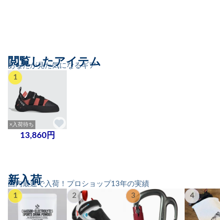
閲覧したアイテム
あなたが見た気になるギア
1
×入荷待ち
13,860円
新入荷
国内最速で入荷！プロショップ13年の実績
1
2
3
4