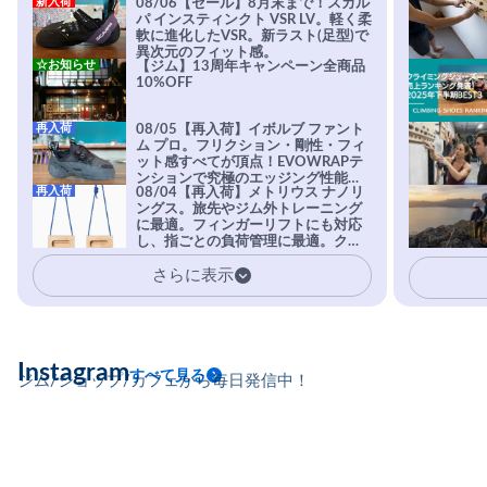
新入荷
08/06【セール】8月末まで！スカル
パ インスティンクト VSR LV。軽く柔
軟に進化したVSR。新ラスト(足型)で
異次元のフィット感。
☆お知らせ
【ジム】13周年キャンペーン全商品
10%OFF
再入荷
08/05【再入荷】イボルブ ファント
ム プロ。フリクション・剛性・フィ
ット感すべてが頂点！EVOWRAPテ
ンションで究極のエッジング性能を
再入荷
08/04【再入荷】メトリウス ナノリ
実現。進化系ラバーEvo-74はTRAX
ングス。旅先やジム外トレーニング
を凌駕する粘着力で極小ホールドに
に最適。フィンガーリフトにも対応
安心感。
し、指ごとの負荷管理に最適。クラ
イマーの指を本気で鍛えるギア。
さらに表示
Instagram
すべて見る
ジム/ショップ/カフェから毎日発信中！