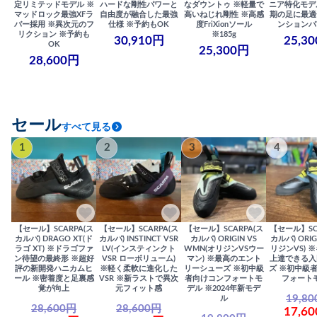
定リミテッドモデル ※
ハードな剛性パワーと
なダウントゥ ※軽量で
ニア特化モデ
マッドロック最強XFラ
自由度が融合した最強
高いねじれ剛性 ※高感
期の足に最適
バー採用 ※異次元のフ
仕様 ※予約もOK
度FriXionソール
ンションバ
リクション ※予約も
※185g
30,910円
25,3
OK
25,300円
28,600円
セール
すべて見る
1
2
3
4
【セール】SCARPA(ス
【セール】SCARPA(ス
【セール】SCARPA(ス
【セール】SC
カルパ) DRAGO XT(ド
カルパ) INSTINCT VSR
カルパ) ORIGIN VS
カルパ) ORIG
ラゴ XT) ※ドラゴファ
LV(インスティンクト
WMN(オリジンVSウー
リジンVS) 
ン待望の最終形 ※超好
VSR ローボリューム)
マン) ※最高のエント
上達できる入
評の新開発ハニカムヒ
※軽く柔軟に進化した
リーシューズ ※初中級
ズ ※初中級
ール ※密着度と足裏感
VSR ※新ラストで異次
者向けコンフォートモ
フォート
覚が向上
元フィット感
デル ※2024年新モデ
19,8
ル
28,600円
28,600円
17,6