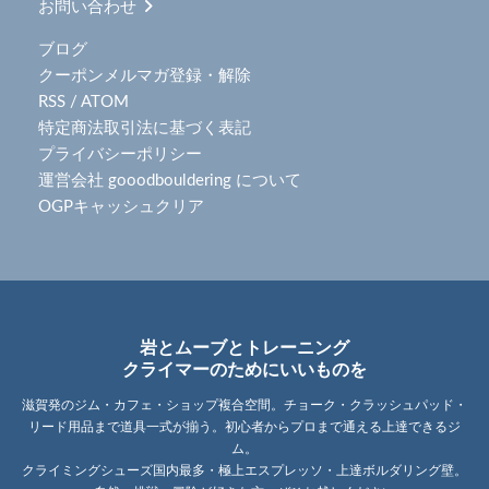
お問い合わせ
ブログ
クーポンメルマガ登録・解除
RSS
/
ATOM
特定商法取引法に基づく表記
プライバシーポリシー
運営会社 gooodbouldering について
OGPキャッシュクリア
岩とムーブとトレーニング
クライマーのためにいいものを
滋賀発のジム・カフェ・ショップ複合空間。チョーク・クラッシュパッド・
リード用品まで道具一式が揃う。初心者からプロまで通える上達できるジ
ム。
クライミングシューズ国内最多・極上エスプレッソ・上達ボルダリング壁。