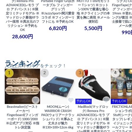
ク) Remora Pro
Portable Finger Grip(ポ
MOTTO T-shirt(モット
ックス) Cli
ADVANCED(レモラ プ
ータブル フィンガー
ー Tシャツ) ※コット
FingerTap
ロ アドバンスト) ※限
グリップ)
ン100%で最適な着心
グ フィンガー
定リミテッドモデル ※
※JazzySport×関川愛音
地 ※クライミングの本
19mm ※登
マッドロック最強XFラ
コラボ ※フィンガーリ
質を胸に表現 ※メール
ングが復活 
バー採用 ※異次元のフ
フトにも ※予約もOK
便対応
士接着で肌に
リクション ※予約も
メール便
6,820円
5,500円
OK
990
28,600円
ランキング
人気上昇中のギアをチェック！
1
2
3
4
予約もOK
予約もOK
Beastmaker(ビースト
MOON(ムーン)
MadRock(マッドロッ
FRICTIONL
メーカー)
WARRIOR CRASH
ク) Remora Pro
ションラボ) S
Fingerboard(フィンガ
PAD(ウォリアークラッ
ADVANCED(レモラ プ
Stuff(シー
ーボード) 1000/2000
シュパッド) ※厚みと
ロ アドバンスト) ※限
タッフ) レギ
※公式アプリ対応 ※指
丈夫さが魅力
定リミテッドモデル ※
イジェニック
トレ決定版
※130×100×12cm 6kg
マッドロック最強XFラ
ールフリー 
バー採用 ※異次元のフ
ップクライマ