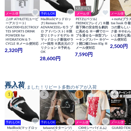
×入荷待ち
メール便
予約もOK
メール便
メール便
△UP ATHLETE(ユーピ
MadRock(マッドロッ
PETZL(ペツル)
＋mofu(プラ
ーアスリート)
ク) Remora Pro
FREINO(フレイノ) ※懸
toe hook 
CAA5500+ELECTROLY
ADVANCED(レモラ プ
垂下降の安全性を劇的
コの愛らしい
TES SPORTS DRINK
ロ アドバンスト) ※限
に高める ※一瞬でロー
ク姿 ※やわ
POWDER for
定リミテッドモデル ※
プを通せる一体型ブレ
いと素朴な風
HYDRATION & T-
マッドロック最強XFラ
ーキングスパー ※ゲー
ール便対応
CYCLE ※メール便対応
バー採用 ※異次元のフ
ト開口幅15mm 85g ※
2,500円
リクション ※予約も
メール便対応
2,320円
OK
7,590円
28,600円
再入荷
お待たせしました！リピート多数のギアが入荷
1
2
3
4
予約もOK
予約もOK
メール便
メール便
MadRock(マッドロッ
tataanz(タターンツ)
CXM(シーバイエム)
GUARD-TE