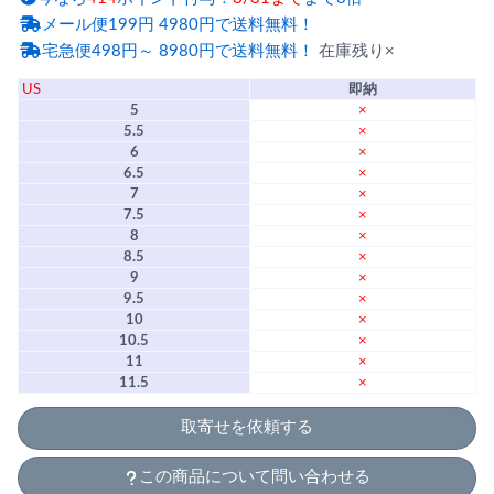
メール便199円 4980円で送料無料！
宅急便498円～ 8980円で送料無料！
在庫残り×
US
即納
5
×
5.5
×
6
×
6.5
×
7
×
7.5
×
8
×
8.5
×
9
×
9.5
×
10
×
10.5
×
11
×
11.5
×
取寄せを依頼する
この商品について問い合わせる