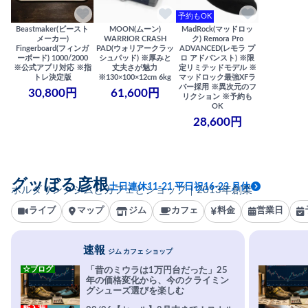
予約もOK
Beastmaker(ビースト
MOON(ムーン)
MadRock(マッドロッ
メーカー)
WARRIOR CRASH
ク) Remora Pro
Fingerboard(フィンガ
PAD(ウォリアークラッ
ADVANCED(レモラ プ
ーボード) 1000/2000
シュパッド) ※厚みと
ロ アドバンスト) ※限
※公式アプリ対応 ※指
丈夫さが魅力
定リミテッドモデル ※
トレ決定版
※130×100×12cm 6kg
マッドロック最強XFラ
バー採用 ※異次元のフ
30,800円
61,600円
リクション ※予約も
OK
28,600円
グッぼる彦根
土日連休11-21 平日祝16-23 月休
ボルダリングジムとカフェとショップ｜2013年創業
ライブ
マップ
ジム
カフェ
料金
営業日
速報
ジム カフェ ショップ
☆ブログ
「昔のミウラは1万円台だった」25
年の価格変化から、今のクライミン
グシューズ選びを楽しむ