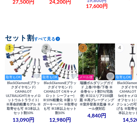
19,800円
27,500円
24,200円
17,600円
セット割
すべて見る
1
2
3
4
取寄もOK
取寄もOK
メール便
取寄もOK
BlackDiamond(ブラッ
BlackDiamond(ブラッ
瑞牆ボルダリングガイ
BlackDiam
クダイヤモンド)
クダイヤモンド)
ド 上巻/中巻/下巻 ※
クダイヤモ
CAMALOT
CAMALOT C4(キャメ
全巻セット割5%(宅急
CAMALOT 
ULTRALIGHT(キャメロ
ロット シーフォー)
便) ※32エリア2100課
Set(キャメロ
ットウルトラライト)
※10%軽量化 ※新トリ
題 ※再グレーディング
オフセット)
※革命的軽量モデル ※
ガーキーパー ※取寄せ
※室井登喜夫監修 ※メ
クションの可
取寄せも可 ※3本以上
も可 ※3本以上セット
ール便対応
げる ※取寄せ
セット割10%
割10%
本以上セット
4,840円
13,090円
12,980円
14,5