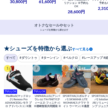
30,800円
61,600円
リクション ※予約も
予約も
OK
2,31
28,600円
オトクなセールやセット
シューズを特徴から探せます
★シューズを特徴から選ぶ
すべて見る
すべて
#ダウントゥ
#ターンイン
#ベルクロ
#レースアップ #
1
2
3
4
予約もOK
予約もOK
MadRock(マッドロッ
UNPARALLEL(アンパ
SPORTIVA(スポルティ
SPORTIVA
ク) Remora Pro
ラレル) TN-FINITY(テ
バ) SKWAMA LITE
バ) Solutio
ADVANCED(レモラ プ
ィーエヌ-フィニティ)
WOMAN(スクワマ ラ
JR(ソリュー
ロ アドバンスト) ※限
※楢崎智亜共同開発 ※
イト ウーマン) ※適度
ンプ ジュニア