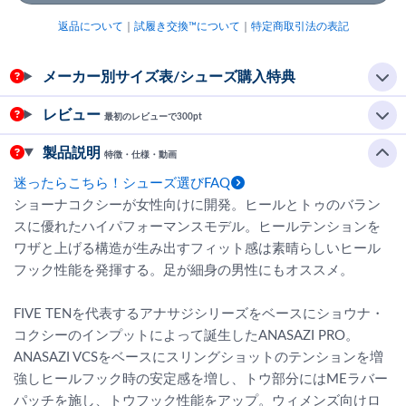
返品について
｜
試履き交換™について
｜
特定商取引法の表記
メーカー別サイズ表/シューズ購入特典
レビュー
最初のレビューで300pt
製品説明
特徴・仕様・動画
迷ったらこちら！シューズ選びFAQ
ショーナコクシーが女性向けに開発。ヒールとトゥのバラン
スに優れたハイパフォーマンスモデル。ヒールテンションを
ワザと上げる構造が生み出すフィット感は素晴らしいヒール
フック性能を発揮する。足が細身の男性にもオススメ。
FIVE TENを代表するアナサジシリーズをベースにショウナ・
コクシーのインプットによって誕生したANASAZI PRO。
ANASAZI VCSをベースにスリングショットのテンションを増
強しヒールフック時の安定感を増し、トウ部分にはMEラバー
パッチを施し、トウフック性能をアップ。ウィメンズ向けロ