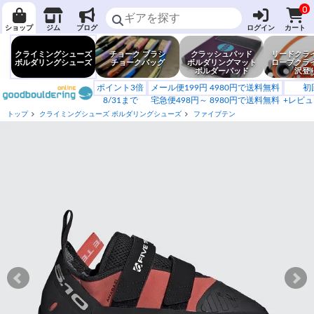
0
ショップ
ジム
ブログ
ログイン
カート
クライミングシューズ
チョーク ブラシ
クラッシュパッド
リードクラ
ボルダリングシューズ
チョークバッグ
ボルダリングマット
ロープクラ
ボルダーパッド
沢登
ポイント3倍
メール便199円 4980円で送料無料
初
8/31まで
宅急便498円～ 8980円で送料無料
+レビュ
トップ
クライミングシューズ ボルダリングシューズ
ファイブテン