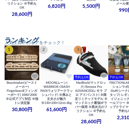
リクション ※予約も
メール便
6,820円
5,500円
OK
990
28,600円
ランキング
人気上昇中のギアをチェック！
1
2
3
4
予約もOK
予約もOK
Beastmaker(ビースト
MOON(ムーン)
MadRock(マッドロッ
FRICTIONL
メーカー)
WARRIOR CRASH
ク) Remora Pro
ションラボ) S
Fingerboard(フィンガ
PAD(ウォリアークラッ
ADVANCED(レモラ プ
Stuff(シー
ーボード) 1000/2000
シュパッド) ※厚みと
ロ アドバンスト) ※限
タッフ) レギ
※公式アプリ対応 ※指
丈夫さが魅力
定リミテッドモデル ※
イジェニック
トレ決定版
※130×100×12cm 6kg
マッドロック最強XFラ
ールフリー 
バー採用 ※異次元のフ
ップクライマ
30,800円
61,600円
リクション ※予約も
予約も
OK
2,31
28,600円