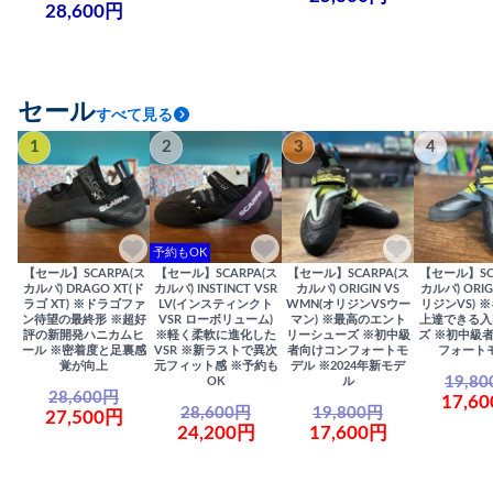
28,600円
セール
すべて見る
1
2
3
4
予約もOK
【セール】SCARPA(ス
【セール】SCARPA(ス
【セール】SCARPA(ス
【セール】SC
カルパ) DRAGO XT(ド
カルパ) INSTINCT VSR
カルパ) ORIGIN VS
カルパ) ORIG
ラゴ XT) ※ドラゴファ
LV(インスティンクト
WMN(オリジンVSウー
リジンVS) 
ン待望の最終形 ※超好
VSR ローボリューム)
マン) ※最高のエント
上達できる入
評の新開発ハニカムヒ
※軽く柔軟に進化した
リーシューズ ※初中級
ズ ※初中級
ール ※密着度と足裏感
VSR ※新ラストで異次
者向けコンフォートモ
フォート
覚が向上
元フィット感 ※予約も
デル ※2024年新モデ
19,8
OK
ル
28,600円
17,6
28,600円
19,800円
27,500円
24,200円
17,600円