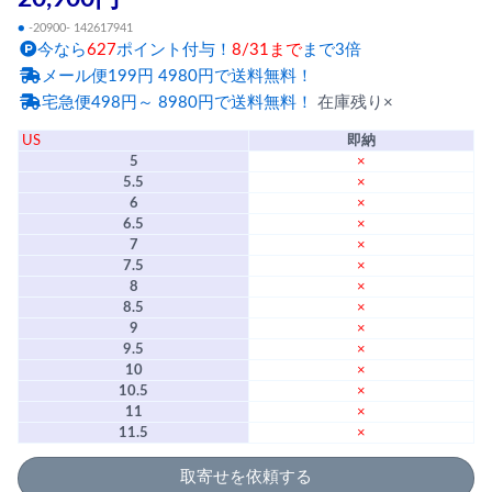
●
-20900- 142617941
今なら
627
ポイント付与！
8/31まで
まで3倍
メール便199円 4980円で送料無料！
宅急便498円～ 8980円で送料無料！
在庫残り×
US
即納
5
×
5.5
×
6
×
6.5
×
7
×
7.5
×
8
×
8.5
×
9
×
9.5
×
10
×
10.5
×
11
×
11.5
×
取寄せを依頼する