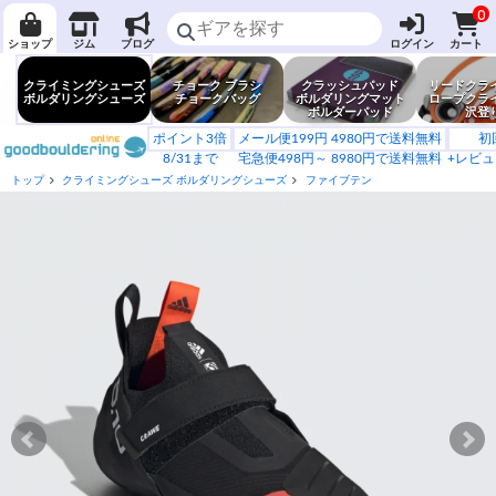
0
ショップ
ジム
ブログ
ログイン
カート
クライミングシューズ
チョーク ブラシ
クラッシュパッド
リードクラ
ボルダリングシューズ
チョークバッグ
ボルダリングマット
ロープクラ
ボルダーパッド
沢登
ポイント3倍
メール便199円 4980円で送料無料
初
8/31まで
宅急便498円～ 8980円で送料無料
+レビュ
トップ
クライミングシューズ ボルダリングシューズ
ファイブテン