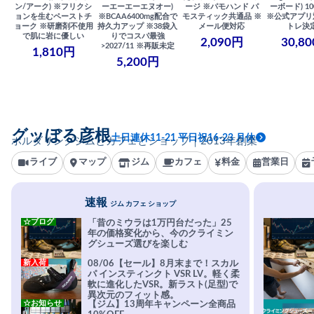
ン/アーク) ※フリクシ
ーエーエーエヌオー)
ージ ※パモハンド パ
ーボード) 100
ョンを生むペーストチ
※BCAA6400mg配合で
モスティック共通品 ※
※公式アプリ
ョーク ※研磨剤不使用
持久力アップ ※38袋入
メール便対応
トレ決
で肌に岩に優しい
りでコスパ最強
2,090円
30,8
>2027/11 ※再販未定
1,810円
5,200円
グッぼる彦根
土日連休11-21 平日祝16-23 月休
ボルダリングジムとカフェとショップ｜2013年創業
ライブ
マップ
ジム
カフェ
料金
営業日
速報
ジム カフェ ショップ
☆ブログ
「昔のミウラは1万円台だった」25
年の価格変化から、今のクライミン
グシューズ選びを楽しむ
新入荷
08/06【セール】8月末まで！スカル
パ インスティンクト VSR LV。軽く柔
軟に進化したVSR。新ラスト(足型)で
異次元のフィット感。
☆お知らせ
【ジム】13周年キャンペーン全商品