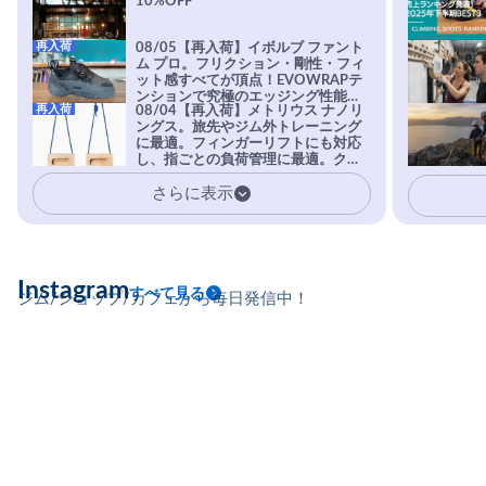
10%OFF
再入荷
08/05【再入荷】イボルブ ファント
ム プロ。フリクション・剛性・フィ
ット感すべてが頂点！EVOWRAPテ
ンションで究極のエッジング性能を
再入荷
08/04【再入荷】メトリウス ナノリ
実現。進化系ラバーEvo-74はTRAX
ングス。旅先やジム外トレーニング
を凌駕する粘着力で極小ホールドに
に最適。フィンガーリフトにも対応
安心感。
し、指ごとの負荷管理に最適。クラ
イマーの指を本気で鍛えるギア。
さらに表示
Instagram
すべて見る
ジム/ショップ/カフェから毎日発信中！