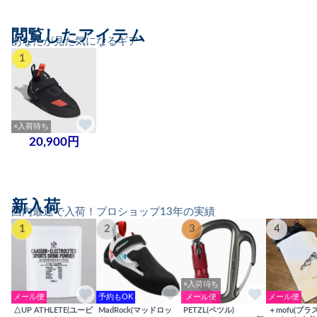
閲覧したアイテム
あなたが見た気になるギア
1
×入荷待ち
20,900円
新入荷
国内最速で入荷！プロショップ13年の実績
1
2
3
4
×入荷待ち
メール便
予約もOK
メール便
メール便
△UP ATHLETE(ユーピ
MadRock(マッドロッ
PETZL(ペツル)
＋mofu(プラ