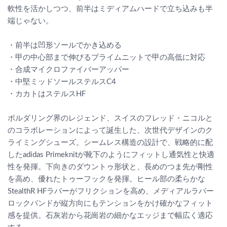
軟性を活かしつつ、前半はミディアムハードで立ち込みも半
端じゃない。
・前半は凹形ソールでかき込める
・甲の中心部まで伸びるプライムニットで甲の高低に対応
・合成マイクロファイバーアッパー
・中堅ミッドソールステルスC4
・カカトはステルスHF
ボルダリング界のレジェンド、スイスのフレッド・ニコルと
のコラボレーションによって誕生した、次世代デザインのク
ライミングシューズ。シームレス構造の設計で、戦略的に配
したadidas Primeknitが靴下のようにフィットし通気性と快適
性を発揮。下向きのダウントゥ形状と、長めのつま先が剛性
を高め、優れたトゥーフックを発揮。ヒール部の柔らかな
StealthR HFラバーがフリクションを高め、メディアルラバー
ロックバンドが縦方向にもテンションをかけ確かなフィット
感を提供。石灰岩から花崗岩の細かなエッジまで幅広く適応