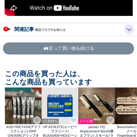
関連記事
製品ブログやお知らせ
戻って買い物を続ける
この商品を買った人は、
こんな商品も買っています
×入荷待ち
メール便
ADD FRICTION(アドフ
UP ATHLETE(ユーピー
pamo(パモ)
Beastmake
リクション) GRIP
アスリート)
Replacement Bursh(替
メーカ
ON/ARK(グリップオ
BCAA6400+NO(ビーシ
えブラシ) スモール/ラ
Fingerboa