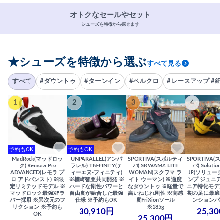
オトクなセールやセット
シューズを特徴から探せます
★シューズを特徴から選ぶ
すべて見る
すべて
#ダウントゥ
#ターンイン
#ベルクロ
#レースアップ #
1
2
3
4
予約もOK
予約もOK
MadRock(マッドロッ
UNPARALLEL(アンパ
SPORTIVA(スポルティ
SPORTIVA
ク) Remora Pro
ラレル) TN-FINITY(テ
バ) SKWAMA LITE
バ) Solutio
ADVANCED(レモラ プ
ィーエヌ-フィニティ)
WOMAN(スクワマ ラ
JR(ソリュー
ロ アドバンスト) ※限
※楢崎智亜共同開発 ※
イト ウーマン) ※適度
ンプ ジュニア
定リミテッドモデル ※
ハードな剛性パワーと
なダウントゥ ※軽量で
ニア特化モデ
マッドロック最強XFラ
自由度が融合した最強
高いねじれ剛性 ※高感
期の足に最適
バー採用 ※異次元のフ
仕様 ※予約もOK
度FriXionソール
ンションバ
リクション ※予約も
※185g
30,910円
25,3
OK
25,300円