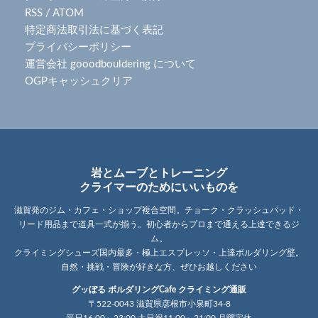
RSS
/
ATOM
特定商法取引法に基づく表記
プライバシーポリシー
運営会社 gooodbouldering について
OGPキャッシュクリア
岩とムーブとトレーニング
クライマーのためにいいものを
滋賀発のジム・カフェ・ショップ複合空間。チョーク・クラッシュパッド・
リード用品まで道具一式が揃う。初心者からプロまで通える上達できるジ
ム。
クライミングシューズ国内最多・極上エスプレッソ・上達ボルダリング壁。
自然・挑戦・冒険が好きな方、ぜひお越しください
グッぼる ボルダリングCafe クライミング通販
〒522-0043 滋賀県彦根市小泉町34-8
平日16:00～23:00 土日祝11:00～21:00 月曜定休