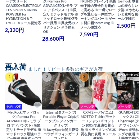
ーアスリート)
ク) Remora Pro
FREINO(フレイノ) ※懸
toe hook 
CAA5500+ELECTROLY
ADVANCED(レモラ プ
垂下降の安全性を劇的
コの愛らしい
TES SPORTS DRINK
ロ アドバンスト) ※限
に高める ※一瞬でロー
ク姿 ※やわ
POWDER for
定リミテッドモデル ※
プを通せる一体型ブレ
いと素朴な風
HYDRATION & T-
マッドロック最強XFラ
ーキングスパー ※ゲー
ール便対応
CYCLE ※メール便対応
バー採用 ※異次元のフ
ト開口幅15mm 85g ※
2,500円
リクション ※予約も
メール便対応
2,320円
OK
7,590円
28,600円
再入荷
お待たせしました！リピート多数のギアが入荷
1
2
3
4
予約もOK
メール便
メール便
MadRock(マッドロッ
tataanz(タターンツ)
CXM(シーバイエム)
GUARD-TE
ク) Remora Pro
Portable Finger Grip(ポ
MOTTO T-shirt(モット
ックス) Cli
ADVANCED(レモラ プ
ータブル フィンガー
ー Tシャツ) ※コット
FingerTap
ロ アドバンスト) ※限
グリップ)
ン100%で最適な着心
グ フィンガー
定リミテッドモデル ※
※JazzySport×関川愛音
地 ※クライミングの本
19mm ※登
マッドロック最強XFラ
コラボ ※フィンガーリ
質を胸に表現 ※メール
ングが復活 
バー採用 ※異次元のフ
フトにも
便対応
士接着で肌に