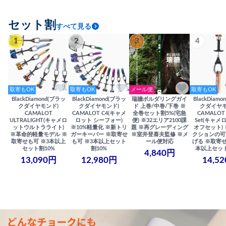
セット割
すべて見る
1
2
3
4
取寄もOK
取寄もOK
メール便
取寄もOK
BlackDiamond(ブラッ
BlackDiamond(ブラッ
瑞牆ボルダリングガイ
BlackDiam
クダイヤモンド)
クダイヤモンド)
ド 上巻/中巻/下巻 ※
クダイヤモ
CAMALOT
CAMALOT C4(キャメ
全巻セット割5%(宅急
CAMALOT 
ULTRALIGHT(キャメロ
ロット シーフォー)
便) ※32エリア2100課
Set(キャメロ
ットウルトラライト)
※10%軽量化 ※新トリ
題 ※再グレーディング
オフセット)
※革命的軽量モデル ※
ガーキーパー ※取寄せ
※室井登喜夫監修 ※メ
クションの可
取寄せも可 ※3本以上
も可 ※3本以上セット
ール便対応
げる ※取寄せ
セット割10%
割10%
本以上セット
4,840円
13,090円
12,980円
14,5