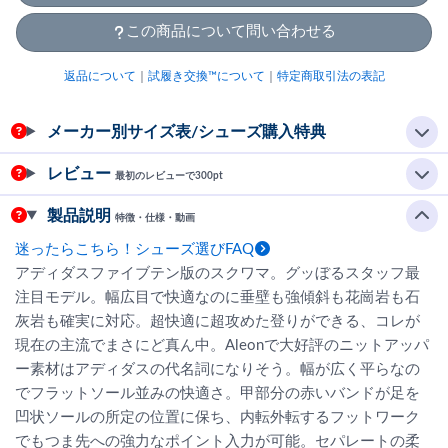
この商品について問い合わせる
返品について
｜
試履き交換™について
｜
特定商取引法の表記
メーカー別サイズ表/シューズ購入特典
レビュー
最初のレビューで300pt
製品説明
特徴・仕様・動画
迷ったらこちら！シューズ選びFAQ
アディダスファイブテン版のスクワマ。グッぼるスタッフ最
注目モデル。幅広目で快適なのに垂壁も強傾斜も花崗岩も石
灰岩も確実に対応。超快適に超攻めた登りができる、コレが
現在の主流でまさにど真ん中。Aleonで大好評のニットアッパ
ー素材はアディダスの代名詞になりそう。幅が広く平らなの
でフラットソール並みの快適さ。甲部分の赤いバンドが足を
凹状ソールの所定の位置に保ち、内転外転するフットワーク
でもつま先への強力なポイント入力が可能。セパレートの柔