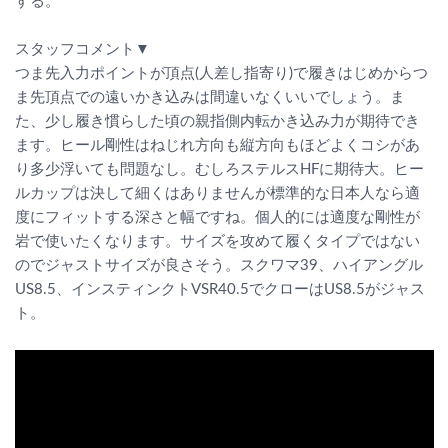
する。
スタッフコメント▼
つま先入力ポイントが頂点(人差し指寄り)で履きはじめからつ
ま先頂点での遠いかき込みは間違いなくいいでしょう。ま
た、少し履き慣らした頃の親指側内転かき込み力が期待でき
ます。ヒール剛性はねじれ方向も縦方向もほどよくコシがあ
り多少浮いても問題なし。むしろステルスHFに期待大。ヒー
ルカップは決して細くはありませんが標準的な日本人なら適
度にフィットする深さと幅ですね。個人的には適度な剛性が
岩で使いたくなります。サイズを攻めて履くタイプではない
のでジャストサイズが良さそう。スクワマ39、ハイアングル
US8.5、インスティンクトVSR40.5でクローはUS8.5がジャス
ト。