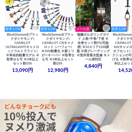
1
2
3
4
取寄もOK
取寄もOK
メール便
取寄もOK
BlackDiamond(ブラッ
BlackDiamond(ブラッ
瑞牆ボルダリングガイ
BlackDiam
クダイヤモンド)
クダイヤモンド)
ド 上巻/中巻/下巻 ※
クダイヤモ
CAMALOT
CAMALOT C4(キャメ
全巻セット割5%(宅急
CAMALOT 
ULTRALIGHT(キャメロ
ロット シーフォー)
便) ※32エリア2100課
Set(キャメロ
ットウルトラライト)
※10%軽量化 ※新トリ
題 ※再グレーディング
オフセット)
※革命的軽量モデル ※
ガーキーパー ※取寄せ
※室井登喜夫監修 ※メ
クションの可
取寄せも可 ※3本以上
も可 ※3本以上セット
ール便対応
げる ※取寄せ
セット割10%
割10%
本以上セット
4,840円
13,090円
12,980円
14,5