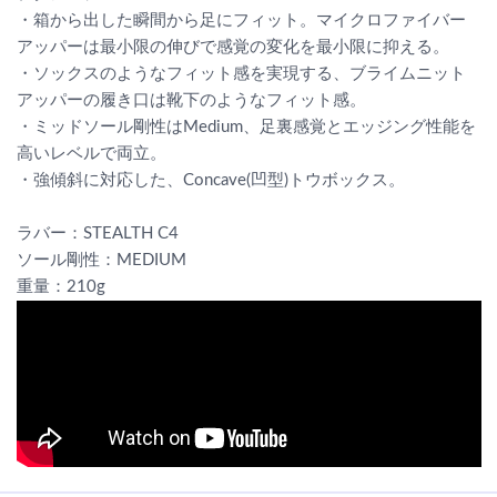
・箱から出した瞬間から足にフィット。マイクロファイバー
アッパーは最小限の伸びで感覚の変化を最小限に抑える。
・ソックスのようなフィット感を実現する、ブライムニット
アッパーの履き口は靴下のようなフィット感。
・ミッドソール剛性はMedium、足裏感覚とエッジング性能を
高いレベルで両立。
・強傾斜に対応した、Concave(凹型)トウボックス。
ラバー：STEALTH C4
ソール剛性：MEDIUM
重量：210g