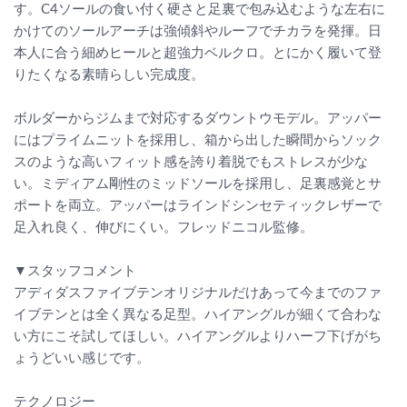
す。C4ソールの食い付く硬さと足裏で包み込むような左右に
かけてのソールアーチは強傾斜やルーフでチカラを発揮。日
本人に合う細めヒールと超強力ベルクロ。とにかく履いて登
りたくなる素晴らしい完成度。
ボルダーからジムまで対応するダウントウモデル。アッパー
にはプライムニットを採用し、箱から出した瞬間からソック
スのような高いフィット感を誇り着脱でもストレスが少な
い。ミディアム剛性のミッドソールを採用し、足裏感覚とサ
ポートを両立。アッパーはラインドシンセティックレザーで
足入れ良く、伸びにくい。フレッドニコル監修。
▼スタッフコメント
アディダスファイブテンオリジナルだけあって今までのファ
イブテンとは全く異なる足型。ハイアングルが細くて合わな
い方にこそ試してほしい。ハイアングルよりハーフ下げがち
ょうどいい感じです。
テクノロジー