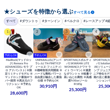
★シューズを特徴から選ぶ
すべて見る
すべて
#ダウントゥ
#ターンイン
#ベルクロ
#レースアップ #
1
2
3
4
予約もOK
予約もOK
MadRock(マッドロッ
UNPARALLEL(アンパ
SPORTIVA(スポルティ
SPORTIVA
ク) Remora Pro
ラレル) TN-FINITY(テ
バ) SKWAMA LITE
バ) Solutio
ADVANCED(レモラ プ
ィーエヌ-フィニティ)
WOMAN(スクワマ ラ
JR(ソリュー
ロ アドバンスト) ※限
※楢崎智亜共同開発 ※
イト ウーマン) ※適度
ンプ ジュニア
定リミテッドモデル ※
ハードな剛性パワーと
なダウントゥ ※軽量で
ニア特化モデ
マッドロック最強XFラ
自由度が融合した最強
高いねじれ剛性 ※高感
期の足に最適
バー採用 ※異次元のフ
仕様 ※予約もOK
度FriXionソール
ンションバ
リクション ※予約も
※185g
30,910円
25,3
OK
25,300円
28,600円