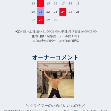
13
14
15
16
17
18
19
20
21
22
23
24
25
26
27
28
29
30
■
定休日
■
土日/連休11:00-21:00 □平日/飛び石祝16:00-23:00
配送日数：
宅急便・メール便 1-3日
※店舗定休日以外、365日毎日配送
オーナーコメント
＼クライマーのためにいいものを／