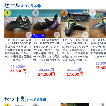
セール
すべて見る
1
2
3
4
予約もOK
【セール】SCARPA(ス
【セール】SCARPA(ス
【セール】SCARPA(ス
【セール】SC
カルパ) DRAGO XT(ド
カルパ) INSTINCT VSR
カルパ) ORIGIN VS
カルパ) ORIG
ラゴ XT) ※ドラゴファ
LV(インスティンクト
WMN(オリジンVSウー
リジンVS) 
ン待望の最終形 ※超好
VSR ローボリューム)
マン) ※最高のエント
上達できる入
評の新開発ハニカムヒ
※軽く柔軟に進化した
リーシューズ ※初中級
ズ ※初中級
ール ※密着度と足裏感
VSR ※新ラストで異次
者向けコンフォートモ
フォート
覚が向上
元フィット感 ※予約も
デル ※2024年新モデ
19,8
OK
ル
28,600円
17,6
28,600円
19,800円
27,500円
24,200円
17,600円
セット割
すべて見る