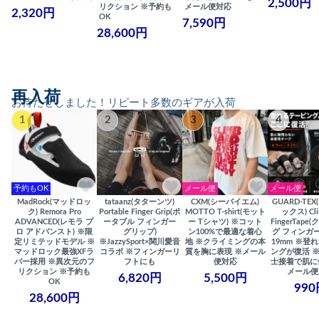
2,500円
リクション ※予約も
メール便対応
2,320円
OK
7,590円
28,600円
再入荷
お待たせしました！リピート多数のギアが入荷
1
2
3
4
予約もOK
メール便
メール便
MadRock(マッドロッ
tataanz(タターンツ)
CXM(シーバイエム)
GUARD-TE
ク) Remora Pro
Portable Finger Grip(ポ
MOTTO T-shirt(モット
ックス) Cli
ADVANCED(レモラ プ
ータブル フィンガー
ー Tシャツ) ※コット
FingerTap
ロ アドバンスト) ※限
グリップ)
ン100%で最適な着心
グ フィンガー
定リミテッドモデル ※
※JazzySport×関川愛音
地 ※クライミングの本
19mm ※登
マッドロック最強XFラ
コラボ ※フィンガーリ
質を胸に表現 ※メール
ングが復活 
バー採用 ※異次元のフ
フトにも
便対応
士接着で肌に
リクション ※予約も
メール便
6,820円
5,500円
OK
990
28,600円