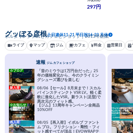
ル便対応
297円
グッぼる彦根
土日連休11-21 平日祝16-23 月休
ボルダリングジムとカフェとショップ｜2013年創業
ライブ
マップ
ジム
カフェ
料金
営業日
速報
ジム カフェ ショップ
☆ブログ
「昔のミウラは1万円台だった」25
年の価格変化から、今のクライミン
グシューズ選びを楽しむ
新入荷
08/06【セール】8月末まで！スカル
パ インスティンクト VSR LV。軽く柔
軟に進化したVSR。新ラスト(足型)で
異次元のフィット感。
☆お知らせ
【ジム】13周年キャンペーン全商品
10%OFF
再入荷
08/05【再入荷】イボルブ ファント
ム プロ。フリクション・剛性・フィ
ット感すべてが頂点！EVOWRAPテ