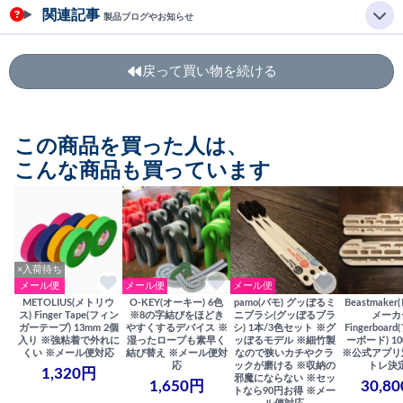
関連記事
製品ブログやお知らせ
戻って買い物を続ける
この商品を買った人は、
こんな商品も買っています
×入荷待ち
メール便
メール便
メール便
METOLIUS(メトリウ
O-KEY(オーキー) 6色
pamo(パモ) グッぼるミ
Beastmake
ス) Finger Tape(フィン
※8の字結びをほどき
ニブラシ(グッぼるブラ
メーカ
ガーテープ) 13mm 2個
やすくするデバイス ※
シ) 1本/3色セット ※グ
Fingerboa
入り ※強粘着で外れに
湿ったロープも素早く
ッぼるモデル ※細竹製
ーボード) 100
くい ※メール便対応
結び替え ※メール便対
なので狭いカチやクラ
※公式アプリ
応
ックが磨ける ※収納の
トレ決
1,320円
邪魔にならない ※セッ
1,650円
30,8
トなら90円お得 ※メー