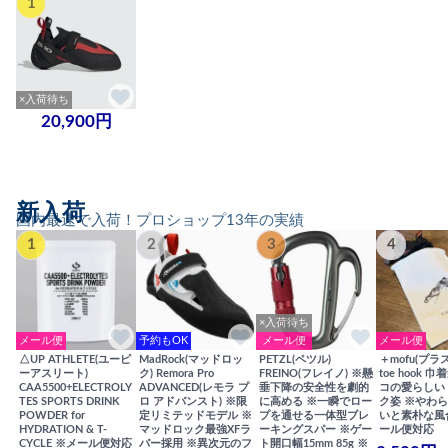
1
×入荷待ち
20,900円
新入荷
国内最速で入荷！プロショップ13年の実績
1
2
3
4
×入荷待ち
メール便
予約もOK
メール便
メール便
△UP ATHLETE(ユーピ
MadRock(マッドロッ
PETZL(ペツル)
＋mofu(プラ
ーアスリート)
ク) Remora Pro
FREINO(フレイノ) ※懸
toe hook 
CAA5500+ELECTROLY
ADVANCED(レモラ プ
垂下降の安全性を劇的
コの愛らしい
TES SPORTS DRINK
ロ アドバンスト) ※限
に高める ※一瞬でロー
ク姿 ※やわ
POWDER for
定リミテッドモデル ※
プを通せる一体型ブレ
いと素朴な風
HYDRATION & T-
マッドロック最強XFラ
ーキングスパー ※ゲー
ール便対応
CYCLE ※メール便対応
バー採用 ※異次元のフ
ト開口幅15mm 85g ※