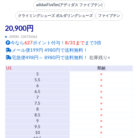
adidasFiveTen(アディダス ファイブテン)
クライミングシューズ ボルダリングシューズ
ファイブテン
20,900円
●
-20900- 134731061
今なら
627
ポイント付与！
8/31まで
まで3倍
メール便199円 4980円で送料無料！
宅急便498円～ 8980円で送料無料！
在庫残り×
US
即納
5
×
5.5
×
6
×
6.5
×
7
×
7.5
×
8
×
8.5
×
9
×
9.5
×
10
×