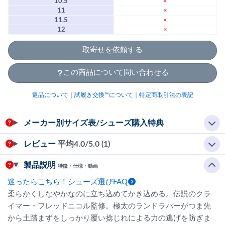
10.5
×
11
×
11.5
×
12
×
取寄せを依頼する
この商品について問い合わせる
返品について
｜
試履き交換™について
｜
特定商取引法の表記
メーカー別サイズ表/シューズ購入特典
レビュー
平均
4.0
/5.0 (1)
製品説明
特徴・仕様・動画
迷ったらこちら！シューズ選びFAQ
柔らかくしなやかなのに立ち込めてかき込める。伝説のクラ
イマー・フレッドニコル監修。極太のランドラバーがつま先
から土踏まずをしっかり覆い捻じれによる力の逃げを防ぎま