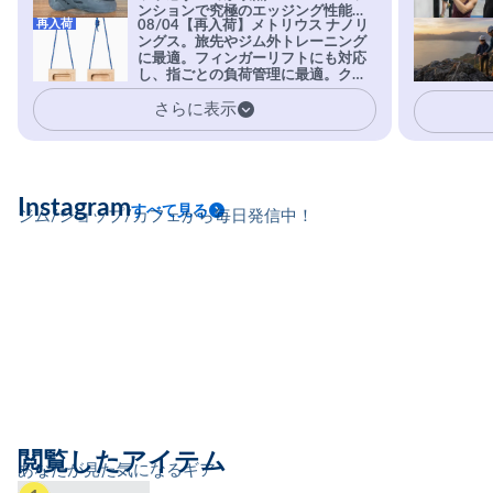
ンションで究極のエッジング性能を
再入荷
08/04【再入荷】メトリウス ナノリ
実現。進化系ラバーEvo-74はTRAX
ングス。旅先やジム外トレーニング
を凌駕する粘着力で極小ホールドに
に最適。フィンガーリフトにも対応
安心感。
し、指ごとの負荷管理に最適。クラ
イマーの指を本気で鍛えるギア。
さらに表示
Instagram
すべて見る
ジム/ショップ/カフェから毎日発信中！
閲覧したアイテム
あなたが見た気になるギア