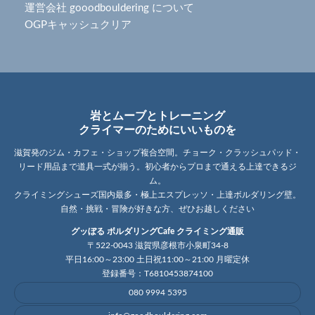
運営会社 gooodbouldering について
OGPキャッシュクリア
岩とムーブとトレーニング
クライマーのためにいいものを
滋賀発のジム・カフェ・ショップ複合空間。チョーク・クラッシュパッド・
リード用品まで道具一式が揃う。初心者からプロまで通える上達できるジ
ム。
クライミングシューズ国内最多・極上エスプレッソ・上達ボルダリング壁。
自然・挑戦・冒険が好きな方、ぜひお越しください
グッぼる ボルダリングCafe クライミング通販
〒522-0043 滋賀県彦根市小泉町34-8
平日16:00～23:00 土日祝11:00～21:00 月曜定休
登録番号：T6810453874100
080 9994 5395