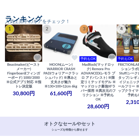
ランキング
人気上昇中のギアをチェック！
1
2
3
4
予約もOK
予約もOK
Beastmaker(ビースト
MOON(ムーン)
MadRock(マッドロッ
FRICTIONL
メーカー)
WARRIOR CRASH
ク) Remora Pro
ションラボ) S
Fingerboard(フィンガ
PAD(ウォリアークラッ
ADVANCED(レモラ プ
Stuff(シー
ーボード) 1000/2000
シュパッド) ※厚みと
ロ アドバンスト) ※限
タッフ) レギ
※公式アプリ対応 ※指
丈夫さが魅力
定リミテッドモデル ※
イジェニック
トレ決定版
※130×100×12cm 6kg
マッドロック最強XFラ
ールフリー 
バー採用 ※異次元のフ
ップクライマ
30,800円
61,600円
リクション ※予約も
予約も
OK
2,31
28,600円
オトクなセールやセット
シューズを特徴から探せます