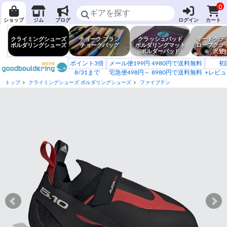
0
ショップ
ジム
ブログ
ログイン
カート
クライミングシューズ
チョーク ブラシ
クラッシュパッド
リードクラ
ボルダリングシューズ
チョークバッグ
ボルダリングマット
ロープクラ
ボルダーパッド
沢登
ポイント3倍
メール便199円 4980円で送料無料
初
8/31まで
宅急便498円～ 8980円で送料無料
+レビュ
トップ
クライミングシューズ ボルダリングシューズ
ファイブテン