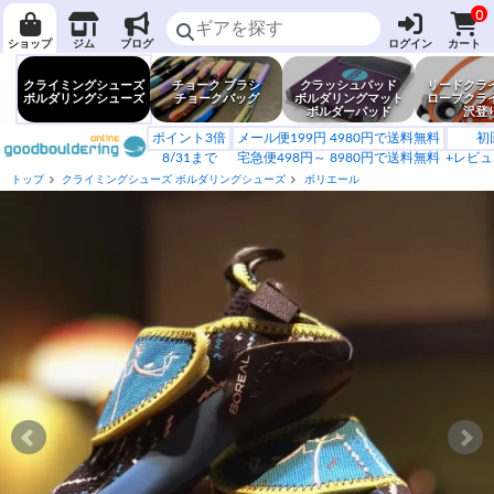
0
ショップ
ジム
ブログ
ログイン
カート
クライミングシューズ
チョーク ブラシ
クラッシュパッド
リードクラ
ボルダリングシューズ
チョークバッグ
ボルダリングマット
ロープクラ
ボルダーパッド
沢登
ポイント3倍
メール便199円 4980円で送料無料
初
8/31まで
宅急便498円～ 8980円で送料無料
+レビュ
トップ
クライミングシューズ ボルダリングシューズ
ボリエール