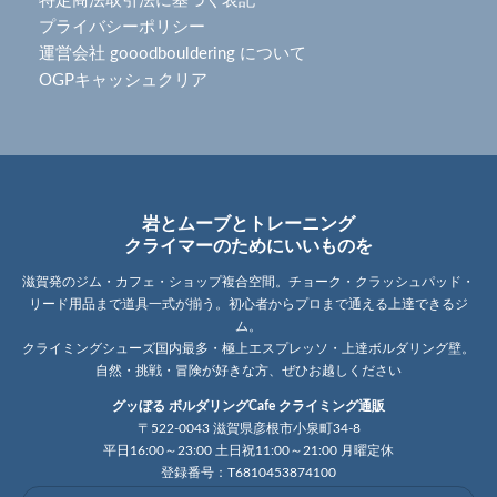
特定商法取引法に基づく表記
プライバシーポリシー
運営会社 gooodbouldering について
OGPキャッシュクリア
岩とムーブとトレーニング
クライマーのためにいいものを
滋賀発のジム・カフェ・ショップ複合空間。チョーク・クラッシュパッド・
リード用品まで道具一式が揃う。初心者からプロまで通える上達できるジ
ム。
クライミングシューズ国内最多・極上エスプレッソ・上達ボルダリング壁。
自然・挑戦・冒険が好きな方、ぜひお越しください
グッぼる ボルダリングCafe クライミング通販
〒522-0043 滋賀県彦根市小泉町34-8
平日16:00～23:00 土日祝11:00～21:00 月曜定休
登録番号：T6810453874100