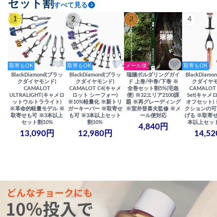
セット割
すべて見る
1
2
3
4
取寄もOK
取寄もOK
メール便
取寄もOK
BlackDiamond(ブラッ
BlackDiamond(ブラッ
瑞牆ボルダリングガイ
BlackDiam
クダイヤモンド)
クダイヤモンド)
ド 上巻/中巻/下巻 ※
クダイヤモ
CAMALOT
CAMALOT C4(キャメ
全巻セット割5%(宅急
CAMALOT 
ULTRALIGHT(キャメロ
ロット シーフォー)
便) ※32エリア2100課
Set(キャメロ
ットウルトラライト)
※10%軽量化 ※新トリ
題 ※再グレーディング
オフセット)
※革命的軽量モデル ※
ガーキーパー ※取寄せ
※室井登喜夫監修 ※メ
クションの可
取寄せも可 ※3本以上
も可 ※3本以上セット
ール便対応
げる ※取寄せ
セット割10%
割10%
本以上セット
4,840円
13,090円
12,980円
14,5