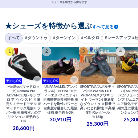
シューズを特徴から探せます
★シューズを特徴から選ぶ
すべて見る
すべて
#ダウントゥ
#ターンイン
#ベルクロ
#レースアップ #
1
2
3
4
予約もOK
予約もOK
MadRock(マッドロッ
UNPARALLEL(アンパ
SPORTIVA(スポルティ
SPORTIVA
ク) Remora Pro
ラレル) TN-FINITY(テ
バ) SKWAMA LITE
バ) Solutio
ADVANCED(レモラ プ
ィーエヌ-フィニティ)
WOMAN(スクワマ ラ
JR(ソリュー
ロ アドバンスト) ※限
※楢崎智亜共同開発 ※
イト ウーマン) ※適度
ンプ ジュニア
定リミテッドモデル ※
ハードな剛性パワーと
なダウントゥ ※軽量で
ニア特化モデ
マッドロック最強XFラ
自由度が融合した最強
高いねじれ剛性 ※高感
期の足に最適
バー採用 ※異次元のフ
仕様 ※予約もOK
度FriXionソール
ンションバ
リクション ※予約も
※185g
30,910円
25,3
OK
25,300円
28,600円