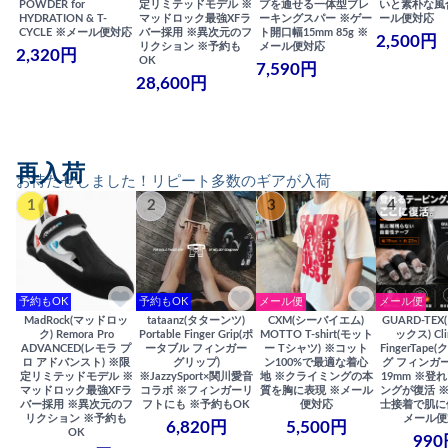
POWDER for
定リミテッドモデル ※
プを通せる一体型ブレ
いと素朴な風
HYDRATION & T-
マッドロック最強XFラ
ーキングスパー ※ゲー
ール便対応
CYCLE ※メール便対応
バー採用 ※異次元のフ
ト開口幅15mm 85g ※
2,500円
リクション ※予約も
メール便対応
2,320円
OK
7,590円
28,600円
再入荷
お待たせしました！リピート多数のギアが入荷
1
2
3
4
予約もOK
予約もOK
メール便
メール便
MadRock(マッドロッ
tataanz(タターンツ)
CXM(シーバイエム)
GUARD-TE
ク) Remora Pro
Portable Finger Grip(ポ
MOTTO T-shirt(モット
ックス) Cli
ADVANCED(レモラ プ
ータブル フィンガー
ー Tシャツ) ※コット
FingerTap
ロ アドバンスト) ※限
グリップ)
ン100%で最適な着心
グ フィンガー
定リミテッドモデル ※
※JazzySport×関川愛音
地 ※クライミングの本
19mm ※登
マッドロック最強XFラ
コラボ ※フィンガーリ
質を胸に表現 ※メール
ングが復活 
バー採用 ※異次元のフ
フトにも ※予約もOK
便対応
士接着で肌に
リクション ※予約も
メール便
6,820円
5,500円
OK
990