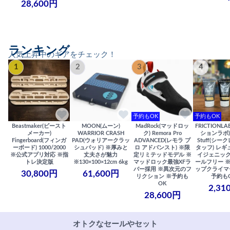
28,600円
ランキング
人気上昇中のギアをチェック！
1
2
3
4
予約もOK
予約もOK
Beastmaker(ビースト
MOON(ムーン)
MadRock(マッドロッ
FRICTIONL
メーカー)
WARRIOR CRASH
ク) Remora Pro
ションラボ) S
Fingerboard(フィンガ
PAD(ウォリアークラッ
ADVANCED(レモラ プ
Stuff(シー
ーボード) 1000/2000
シュパッド) ※厚みと
ロ アドバンスト) ※限
タッフ) レギ
※公式アプリ対応 ※指
丈夫さが魅力
定リミテッドモデル ※
イジェニック
トレ決定版
※130×100×12cm 6kg
マッドロック最強XFラ
ールフリー 
バー採用 ※異次元のフ
ップクライマ
30,800円
61,600円
リクション ※予約も
予約も
OK
2,31
28,600円
オトクなセールやセット