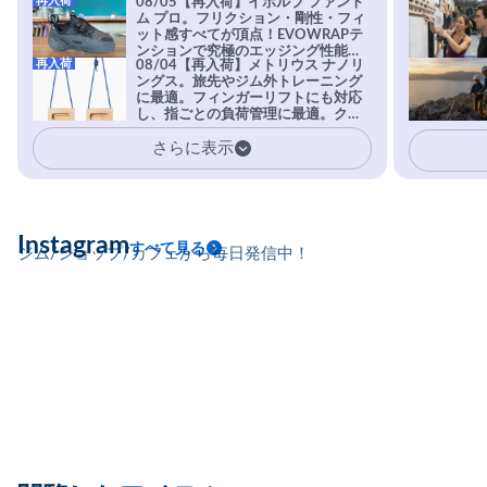
再入荷
08/05【再入荷】イボルブ ファント
ム プロ。フリクション・剛性・フィ
ット感すべてが頂点！EVOWRAPテ
ンションで究極のエッジング性能を
再入荷
08/04【再入荷】メトリウス ナノリ
実現。進化系ラバーEvo-74はTRAX
ングス。旅先やジム外トレーニング
を凌駕する粘着力で極小ホールドに
に最適。フィンガーリフトにも対応
安心感。
し、指ごとの負荷管理に最適。クラ
イマーの指を本気で鍛えるギア。
さらに表示
Instagram
すべて見る
ジム/ショップ/カフェから毎日発信中！