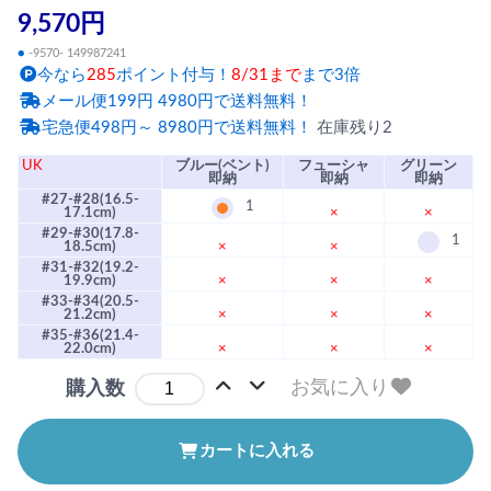
9,570円
●
-9570- 149987241
今なら
285
ポイント付与！
8/31まで
まで3倍
メール便199円 4980円で送料無料！
宅急便498円～ 8980円で送料無料！
在庫残り2
UK
ブルー(ベント)
フューシャ
グリーン
即納
即納
即納
#27-#28(16.5-
1
17.1cm)
×
×
#29-#30(17.8-
1
18.5cm)
×
×
#31-#32(19.2-
19.9cm)
×
×
×
#33-#34(20.5-
21.2cm)
×
×
×
#35-#36(21.4-
22.0cm)
×
×
×
お気に入り
購入数
カートに入れる