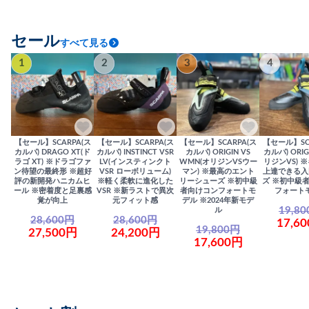
セール
すべて見る
1
2
3
4
【セール】SCARPA(ス
【セール】SCARPA(ス
【セール】SCARPA(ス
【セール】SC
カルパ) DRAGO XT(ド
カルパ) INSTINCT VSR
カルパ) ORIGIN VS
カルパ) ORIG
ラゴ XT) ※ドラゴファ
LV(インスティンクト
WMN(オリジンVSウー
リジンVS) 
ン待望の最終形 ※超好
VSR ローボリューム)
マン) ※最高のエント
上達できる入
評の新開発ハニカムヒ
※軽く柔軟に進化した
リーシューズ ※初中級
ズ ※初中級
ール ※密着度と足裏感
VSR ※新ラストで異次
者向けコンフォートモ
フォート
覚が向上
元フィット感
デル ※2024年新モデ
19,8
ル
28,600円
28,600円
17,6
19,800円
27,500円
24,200円
17,600円