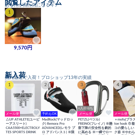
閲覧したアイテム
あなたが見た気になるギア
1
9,570円
新入荷
国内最速で入荷！プロショップ13年の実績
1
2
3
4
×入荷待ち
メール便
予約もOK
メール便
メール便
△UP ATHLETE(ユーピ
MadRock(マッドロッ
PETZL(ペツル)
＋mofu(プラ
ーアスリート)
ク) Remora Pro
FREINO(フレイノ) ※懸
toe hook 
CAA5500+ELECTROLY
ADVANCED(レモラ プ
垂下降の安全性を劇的
コの愛らしい
TES SPORTS DRINK
ロ アドバンスト) ※限
に高める ※一瞬でロー
ク姿 ※やわ