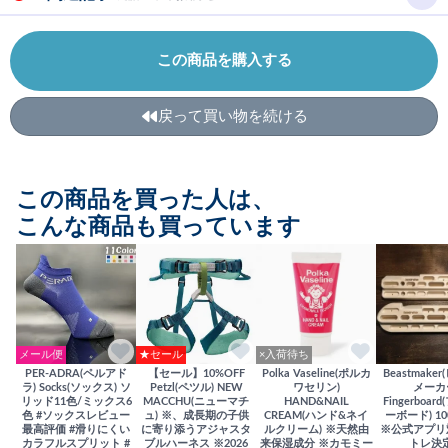
この商品を購入する
戻って買い物を続ける
この商品を買った人は、
こんな商品も買っています
メール便
★セール
×入荷待ち
PER-ADRA(ペルアド
【セール】10%OFF
Polka Vaseline(ポルカ
Beastmake
ラ) Socks(ソックス) ソ
Petzl(ペツル) NEW
ワセリン)
メーカ
リッド11色/ミックス6
MACCHU(ニューマチ
HAND&NAIL
Fingerboa
色 #ソックスレビュー
ュ) ※、成長期の子供
CREAM(ハンド&ネイ
ーボード) 100
最高評価 #滑りにくい
に寄り添うアジャスタ
ルクリーム) ※天然由
※公式アプリ
カラフルスプリット #
ブルハーネス ※2026
来保湿成分 ※カモミー
トレ決