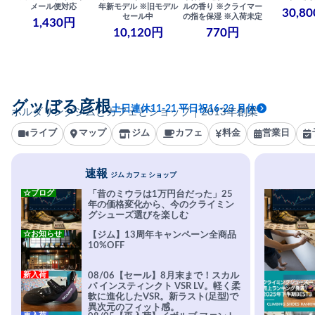
メール便対応
年新モデル ※旧モデル
ルの香り ※クライマー
30,8
セール中
の指を保湿 ※入荷未定
1,430円
10,120円
770円
グッぼる彦根
土日連休11-21 平日祝16-23 月休
ボルダリングジムとカフェとショップ｜2013年創業
ライブ
マップ
ジム
カフェ
料金
営業日
速報
ジム カフェ ショップ
☆ブログ
「昔のミウラは1万円台だった」25
年の価格変化から、今のクライミン
グシューズ選びを楽しむ
☆お知らせ
【ジム】13周年キャンペーン全商品
10%OFF
新入荷
08/06【セール】8月末まで！スカル
パ インスティンクト VSR LV。軽く柔
軟に進化したVSR。新ラスト(足型)で
異次元のフィット感。