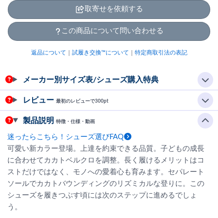
取寄せを依頼する
この商品について問い合わせる
返品について
｜
試履き交換™について
｜
特定商取引法の表記
メーカー別サイズ表/シューズ購入特典
レビュー
最初のレビューで300pt
製品説明
特徴・仕様・動画
迷ったらこちら！シューズ選びFAQ
可愛い新カラー登場。上達を約束できる品質。子どもの成長
に合わせてカカトベルクロを調整。長く履けるメリットはコ
ストだけではなく、モノへの愛着心も育みます。セパレート
ソールでカカトバウンディングのリズミカルな登りに。この
シューズを履きつぶす頃には次のステップに進めるでしょ
う。