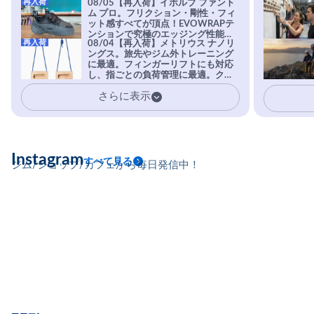
再入荷
08/05【再入荷】イボルブ ファント
ム プロ。フリクション・剛性・フィ
ット感すべてが頂点！EVOWRAPテ
ンションで究極のエッジング性能を
再入荷
08/04【再入荷】メトリウス ナノリ
実現。進化系ラバーEvo-74はTRAX
ングス。旅先やジム外トレーニング
を凌駕する粘着力で極小ホールドに
に最適。フィンガーリフトにも対応
安心感。
し、指ごとの負荷管理に最適。クラ
イマーの指を本気で鍛えるギア。
さらに表示
Instagram
すべて見る
ジム/ショップ/カフェから毎日発信中！