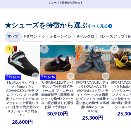
シューズを特徴から探せます
★シューズを特徴から選ぶ
すべて見る
すべて
#ダウントゥ
#ターンイン
#ベルクロ
#レースアップ #
1
2
3
4
予約もOK
予約もOK
MadRock(マッドロッ
UNPARALLEL(アンパ
SPORTIVA(スポルティ
SPORTIVA
ク) Remora Pro
ラレル) TN-FINITY(テ
バ) SKWAMA LITE
バ) Solutio
ADVANCED(レモラ プ
ィーエヌ-フィニティ)
WOMAN(スクワマ ラ
JR(ソリュー
ロ アドバンスト) ※限
※楢崎智亜共同開発 ※
イト ウーマン) ※適度
ンプ ジュニア
定リミテッドモデル ※
ハードな剛性パワーと
なダウントゥ ※軽量で
ニア特化モデ
マッドロック最強XFラ
自由度が融合した最強
高いねじれ剛性 ※高感
期の足に最適
バー採用 ※異次元のフ
仕様 ※予約もOK
度FriXionソール
ンションバ
リクション ※予約も
※185g
30,910円
25,3
OK
25,300円
28,600円