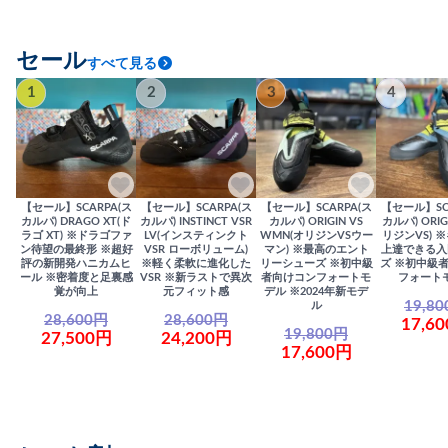
セール
すべて見る
1
2
3
4
【セール】SCARPA(ス
【セール】SCARPA(ス
【セール】SCARPA(ス
【セール】SC
カルパ) DRAGO XT(ド
カルパ) INSTINCT VSR
カルパ) ORIGIN VS
カルパ) ORIG
ラゴ XT) ※ドラゴファ
LV(インスティンクト
WMN(オリジンVSウー
リジンVS) 
ン待望の最終形 ※超好
VSR ローボリューム)
マン) ※最高のエント
上達できる入
評の新開発ハニカムヒ
※軽く柔軟に進化した
リーシューズ ※初中級
ズ ※初中級
ール ※密着度と足裏感
VSR ※新ラストで異次
者向けコンフォートモ
フォート
覚が向上
元フィット感
デル ※2024年新モデ
19,8
ル
28,600円
28,600円
17,6
19,800円
27,500円
24,200円
17,600円