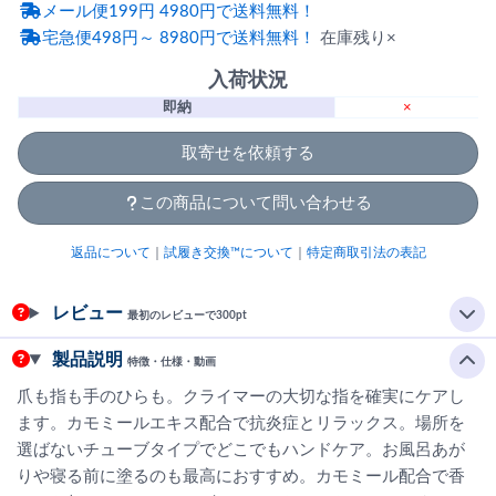
メール便199円 4980円で送料無料！
宅急便498円～ 8980円で送料無料！
在庫残り×
入荷状況
即納
×
取寄せを依頼する
この商品について問い合わせる
返品について
｜
試履き交換™について
｜
特定商取引法の表記
レビュー
最初のレビューで300pt
製品説明
特徴・仕様・動画
爪も指も手のひらも。クライマーの大切な指を確実にケアし
ます。カモミールエキス配合で抗炎症とリラックス。場所を
選ばないチューブタイプでどこでもハンドケア。お風呂あが
りや寝る前に塗るのも最高におすすめ。カモミール配合で香