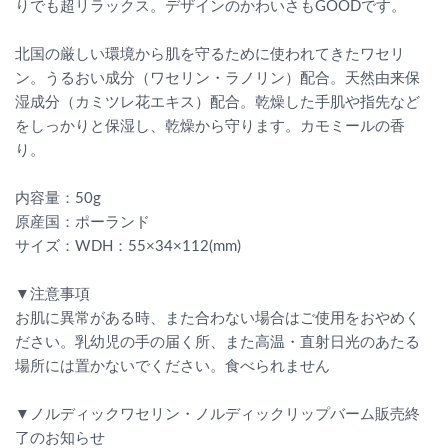
りでも超リラックス。デザインのかわいさもGOODです。
北国の厳しい環境から肌を守るために使われてきたワセリ
ン。うるおい成分（ワセリン・ラノリン）配合。天然由来保
湿成分（カミツレ花エキス）配合。乾燥した手肌や指先など
をしっかりと保湿し、乾燥から守ります。カモミールの香
り。
内容量：50g
原産国：ポーランド
サイズ：WDH：55×34×112(mm)
▼注意事項
お肌に異常がある時、また合わない場合はご使用をおやめく
ださい。乳幼児の手の届く所、また高温・直射日光のあたる
場所には置かないでください。食べられません
▼ノルディックワセリン・ノルディックリップバーム販売終
了のお知らせ