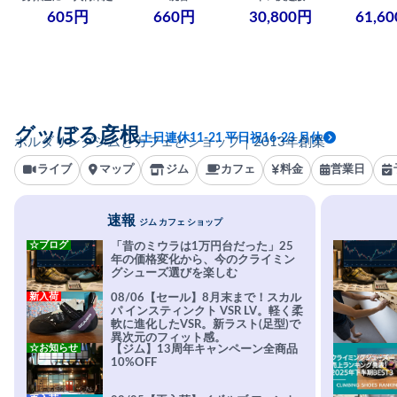
605円
660円
30,800円
61,6
グッぼる彦根
土日連休11-21 平日祝16-23 月休
ボルダリングジムとカフェとショップ｜2013年創業
ライブ
マップ
ジム
カフェ
料金
営業日
速報
ジム カフェ ショップ
☆ブログ
「昔のミウラは1万円台だった」25
年の価格変化から、今のクライミン
グシューズ選びを楽しむ
新入荷
08/06【セール】8月末まで！スカル
パ インスティンクト VSR LV。軽く柔
軟に進化したVSR。新ラスト(足型)で
異次元のフィット感。
☆お知らせ
【ジム】13周年キャンペーン全商品
10%OFF