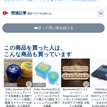
関連記事
製品ブログやお知らせ
戻って買い物を続ける
この商品を買った人は、
こんな商品も買っています
×入荷待ち
×入荷待ち
Polka Vaseline(ポルカ
Polka Vaseline(ポルカ
Beastmaker(ビースト
MOON(
ワセリン) ピュア/ハー
ワセリン) LIP BALM(リ
メーカー)
WARRIOR 
ブ ※全身使える北欧ワ
ップバーム) ※アロエ
Fingerboard(フィンガ
PAD(ウォリ
セリン ※ベース保湿に
ベラ葉エキス配合 ※フ
ーボード) 1000/2000
シュパッド)
最適 ※クライマーの全
レッシュアロエの香り
※公式アプリ対応 ※指
丈夫さが
身保湿に ※入荷未定
※廃番
トレ決定版
※130×100×1