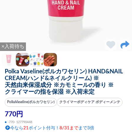
×入荷待ち
Polka Vaseline(ポルカワセリン) HAND&NAIL
CREAM(ハンド&ネイルクリーム) ※
天然由来保湿成分 ※カモミールの香り ※
クライマーの指を保湿 ※入荷未定
PolkaVaseline(ポルカワセリン)
クライマーボディケア ボディーメンテ
770円
●
-770- 127790448
今なら
21
ポイント付与！
8/31まで
まで3倍