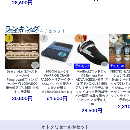
28,600円
ランキング
人気上昇中のギアをチェック！
1
2
3
4
予約もOK
予約もOK
Beastmaker(ビースト
MOON(ムーン)
MadRock(マッドロッ
FRICTIONL
メーカー)
WARRIOR CRASH
ク) Remora Pro
ションラボ) S
Fingerboard(フィンガ
PAD(ウォリアークラッ
ADVANCED(レモラ プ
Stuff(シー
ーボード) 1000/2000
シュパッド) ※厚みと
ロ アドバンスト) ※限
タッフ) レギ
※公式アプリ対応 ※指
丈夫さが魅力
定リミテッドモデル ※
イジェニック
トレ決定版
※130×100×12cm 6kg
マッドロック最強XFラ
ールフリー 
バー採用 ※異次元のフ
ップクライマ
30,800円
61,600円
リクション ※予約も
予約も
OK
2,31
28,600円
オトクなセールやセット