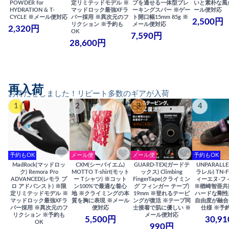
POWDER for
定リミテッドモデル ※
プを通せる一体型ブレ
いと素朴な風
HYDRATION & T-
マッドロック最強XFラ
ーキングスパー ※ゲー
ール便対応
CYCLE ※メール便対応
バー採用 ※異次元のフ
ト開口幅15mm 85g ※
2,500円
リクション ※予約も
メール便対応
2,320円
OK
7,590円
28,600円
再入荷
お待たせしました！リピート多数のギアが入荷
1
2
3
4
予約もOK
メール便
メール便
予約もOK
MadRock(マッドロッ
CXM(シーバイエム)
GUARD-TEX(ガードテ
UNPARALL
ク) Remora Pro
MOTTO T-shirt(モット
ックス) Climbing
ラレル) TN-F
ADVANCED(レモラ プ
ー Tシャツ) ※コット
FingerTape(クライミン
ィーエヌ-フ
ロ アドバンスト) ※限
ン100%で最適な着心
グ フィンガー テープ)
※楢崎智亜共
定リミテッドモデル ※
地 ※クライミングの本
19mm ※登れるテーピ
ハードな剛性
マッドロック最強XFラ
質を胸に表現 ※メール
ングが復活 ※テープ同
自由度が融合
バー採用 ※異次元のフ
便対応
士接着で肌に優しい ※
仕様 ※予
リクション ※予約も
メール便対応
5,500円
30,9
OK
990円