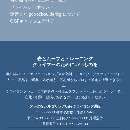
特定商法取引法に基づく表記
プライバシーポリシー
運営会社 gooodbouldering について
OGPキャッシュクリア
岩とムーブとトレーニング
クライマーのためにいいものを
滋賀発のジム・カフェ・ショップ複合空間。チョーク・クラッシュパッド・
リード用品まで道具一式が揃う。初心者からプロまで通える上達できるジ
ム。
クライミングシューズ国内最多・極上エスプレッソ・上達ボルダリング壁。
自然・挑戦・冒険が好きな方、ぜひお越しください
グッぼる ボルダリングCafe クライミング通販
〒522-0043 滋賀県彦根市小泉町34-8
平日16:00～23:00 土日祝11:00～21:00 月曜定休
登録番号：T6810453874100