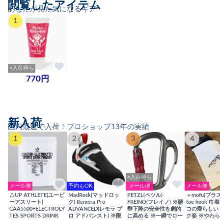
閲覧したアイテム
あなたが見た気になるギア
1
×入荷待ち
770円
新入荷
国内最速で入荷！プロショップ13年の実績
1
2
3
4
×入荷待ち
メール便
予約もOK
メール便
メール便
△UP ATHLETE(ユーピ
MadRock(マッドロッ
PETZL(ペツル)
＋mofu(プラ
ーアスリート)
ク) Remora Pro
FREINO(フレイノ) ※懸
toe hook 
CAA5500+ELECTROLY
ADVANCED(レモラ プ
垂下降の安全性を劇的
コの愛らしい
TES SPORTS DRINK
ロ アドバンスト) ※限
に高める ※一瞬でロー
ク姿 ※やわ