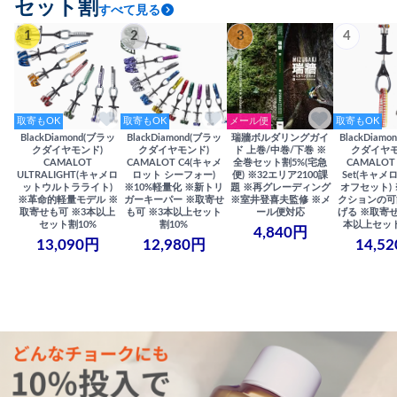
セット割
すべて見る
1
2
3
4
取寄もOK
取寄もOK
メール便
取寄もOK
BlackDiamond(ブラッ
BlackDiamond(ブラッ
瑞牆ボルダリングガイ
BlackDiam
クダイヤモンド)
クダイヤモンド)
ド 上巻/中巻/下巻 ※
クダイヤモ
CAMALOT
CAMALOT C4(キャメ
全巻セット割5%(宅急
CAMALOT 
ULTRALIGHT(キャメロ
ロット シーフォー)
便) ※32エリア2100課
Set(キャメロ
ットウルトラライト)
※10%軽量化 ※新トリ
題 ※再グレーディング
オフセット)
※革命的軽量モデル ※
ガーキーパー ※取寄せ
※室井登喜夫監修 ※メ
クションの可
取寄せも可 ※3本以上
も可 ※3本以上セット
ール便対応
げる ※取寄せ
セット割10%
割10%
本以上セット
4,840円
13,090円
12,980円
14,5