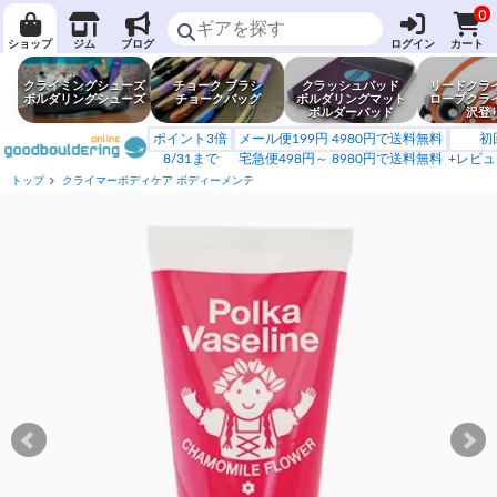
0
ショップ
ジム
ブログ
ログイン
カート
クライミングシューズ
チョーク ブラシ
クラッシュパッド
リードクラ
ボルダリングシューズ
チョークバッグ
ボルダリングマット
ロープクラ
ボルダーパッド
沢登
ポイント3倍
メール便199円 4980円で送料無料
初
8/31まで
宅急便498円～ 8980円で送料無料
+レビュ
トップ
クライマーボディケア ボディーメンテ