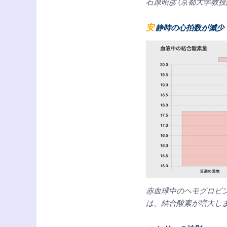
石原昭彦 (京都大学教授
安静時の心拍数が減少
赤血球中のヘモグロビン
は、結合酸素が増大し