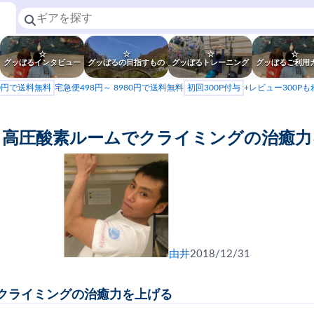
☆
☆
☆
☆
グッぼるインタビュー
グッぼるの目指すもの
グッぼるトレーニング
グッぼるご利用
80円で送料無料
宅急便498円～ 8980円で送料無料
初回300P付与
+レビュー300P
】高圧酸素ルームでクライミングの治癒力
由井
2018/12/31
クライミングの治癒力を上げる