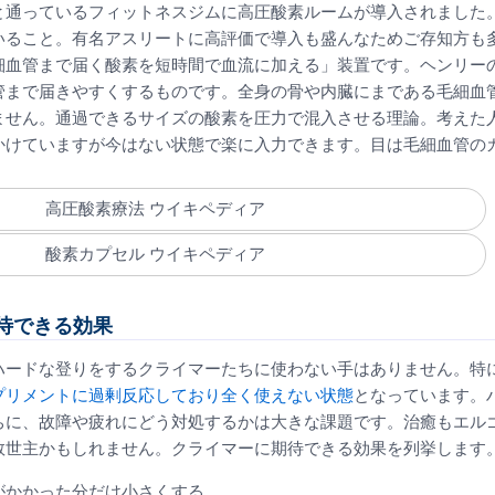
と通っているフィットネスジムに高圧酸素ルームが導入されました
いること。有名アスリートに高評価で導入も盛んなためご存知方も
細血管まで届く酸素を短時間で血流に加える」装置です。ヘンリー
管まで届きやすくするものです。全身の骨や内臓にまである毛細血
ません。通過できるサイズの酸素を圧力で混入させる理論。考えた
かけていますが今はない状態で楽に入力できます。目は毛細血管の
。
高圧酸素療法 ウイキペディア
酸素カプセル ウイキペディア
待できる効果
ハードな登りをするクライマーたちに使わない手はありません。特
プリメントに過剰反応しており全く使えない状態
となっています。
ちに、故障や疲れにどう対処するかは大きな課題です。治癒もエル
救世主かもしれません。クライマーに期待できる効果を列挙します
がかかった分だけ小さくする