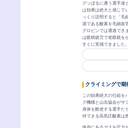
グッぼるに通う選手達
は効果は絶大と感じて
っくり説明すると「毛
源である酸素を毛細血
グロビンでは通過でき
は眼精疲労で老眼鏡を
すぐに実感できました
クライミングで期
この効果絶大の仕組を
グ機構と山岳協会が
サ
身体を酷使する選手た
待できる高気圧酸素は
体内にあるガスを圧力