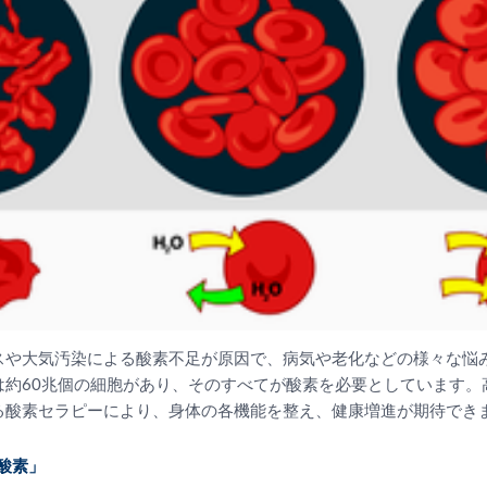
スや大気汚染による酸素不足が原因で、病気や老化などの様々な悩
は約60兆個の細胞があり、そのすべてが酸素を必要としています。
る酸素セラピーにより、身体の各機能を整え、健康増進が期待でき
存酸素」