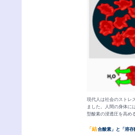
現代人は社会のストレ
ました。人間の身体に
型酸素の浸透圧を高め
「結合酸素」と「溶