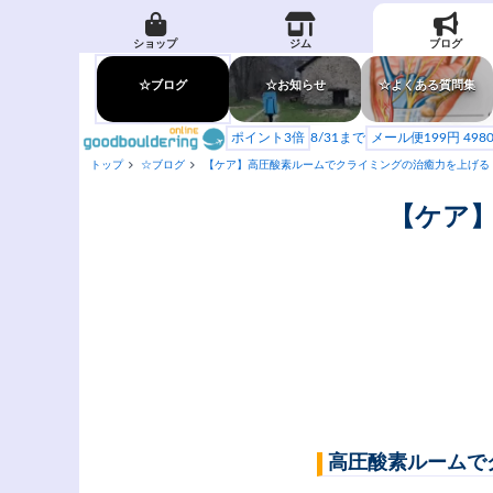
ショップ
ジム
ブログ
☆ブログ
☆お知らせ
☆よくある質問集
ポイント3倍
8/31まで
メール便199円 49
トップ
☆ブログ
【ケア】高圧酸素ルームでクライミングの治癒力を上げる
【ケア
高圧酸素ルームで