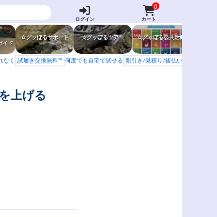
0
ログイン
カート
☆グッぼるサポート
☆グッぼるツアー
☆グッぼる公共活動
☆グッぼ
ガイド
もれなく
試履き交換無料™
何度でも自宅で試せる
割引き/見積り/後払い
学校 山岳会
を上げる