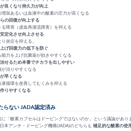
が良くなり持久力が向上​​
の増加あるいは血液中の酸素の圧力が高くなる
らの回復が向上する
きる障害（虚血再灌流障害）を抑える
安定化させ向上させる
なり炎症を抑える。
上げ回復力の低下を防ぐ
る能力を上げ抗菌薬が効きやすくなる
治せるため本番でチカラを出しやすい
傷が治りやすくなる
が早くなる
血液循環を改善してむくみを抑える
作りやすくなる
らない JADA認定済み
前に「酸素カプセルはドーピングではないのか」という議論があり
・日本アンチ・ドーピング機構(JADA)のどちらも
補足的な酸素の使