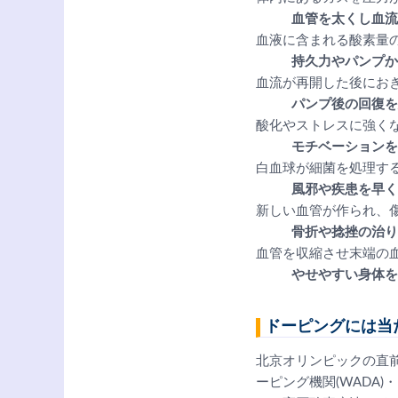
血管を太くし血流
血液に含まれる酸素量
持久力やパンプか
血流が再開した後にお
パンプ後の回復を
酸化やストレスに強く
モチベーションを
白血球が細菌を処理す
風邪や疾患を早く
新しい血管が作られ、
骨折や捻挫の治り
血管を収縮させ末端の
やせやすい身体を
ドーピングには当た
北京オリンピックの直
ーピング機関(WADA)