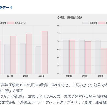
験データ
気圧酸素 (1.3 気圧) の環境に滞在すると、上記のような効果 
得に関する情報
～8月 / 実施場所：京都大学大学院人間・環境学研究科実験室 (森谷敏
株式会社（ 高気圧ルーム・ブレッドタイプＡ-Ｌ）/ 監修：森谷敏