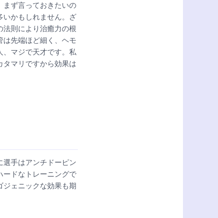
。まず言っておきたいの
多いかもしれません。ざ
の法則により治癒力の根
管は先端ほど細く、ヘモ
人、マジで天才です。私
カタマリですから効果は
に選手はアンチドーピン
ハードなトレーニングで
ゴジェニックな効果も期
。