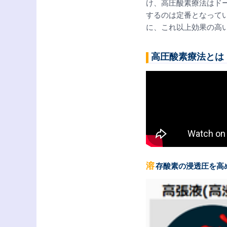
け、高圧酸素療法はド
するのは定番となって
に、これ以上効果の高
高圧酸素療法とは
溶存酸素の浸透圧を