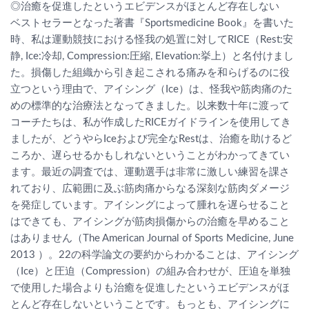
◎治癒を促進したというエビデンスがほとんど存在しない
ベストセラーとなった著書『Sportsmedicine Book』を書いた
時、私は運動競技における怪我の処置に対してRICE（Rest:安
静, Ice:冷却, Compression:圧縮, Elevation:挙上）と名付けまし
た。損傷した組織から引き起こされる痛みを和らげるのに役
立つという理由で、アイシング（Ice）は、怪我や筋肉痛のた
めの標準的な治療法となってきました。以来数十年に渡って
コーチたちは、私が作成したRICEガイドラインを使用してき
ましたが、どうやらIceおよび完全なRestは、治癒を助けるど
ころか、遅らせるかもしれないということがわかってきてい
ます。最近の調査では、運動選手は非常に激しい練習を課さ
れており、広範囲に及ぶ筋肉痛からなる深刻な筋肉ダメージ
を発症しています。アイシングによって腫れを遅らせること
はできても、アイシングが筋肉損傷からの治癒を早めること
はありません（The American Journal of Sports Medicine, June
2013 ）。22の科学論文の要約からわかることは、アイシング
（Ice）と圧迫（Compression）の組み合わせが、圧迫を単独
で使用した場合よりも治癒を促進したというエビデンスがほ
とんど存在しないということです。もっとも、アイシングに