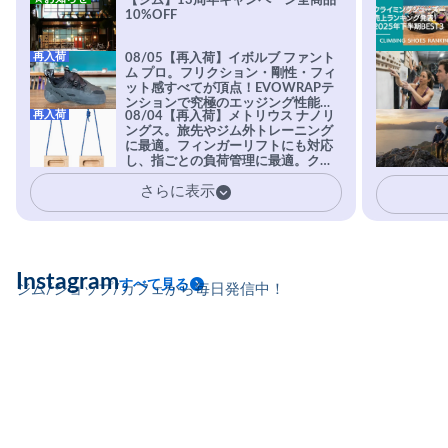
【ジム】13周年キャンペーン全商品
10%OFF
再入荷
08/05【再入荷】イボルブ ファント
ム プロ。フリクション・剛性・フィ
ット感すべてが頂点！EVOWRAPテ
ンションで究極のエッジング性能を
再入荷
08/04【再入荷】メトリウス ナノリ
実現。進化系ラバーEvo-74はTRAX
ングス。旅先やジム外トレーニング
を凌駕する粘着力で極小ホールドに
に最適。フィンガーリフトにも対応
安心感。
し、指ごとの負荷管理に最適。クラ
イマーの指を本気で鍛えるギア。
さらに表示
Instagram
すべて見る
ジム/ショップ/カフェから毎日発信中！