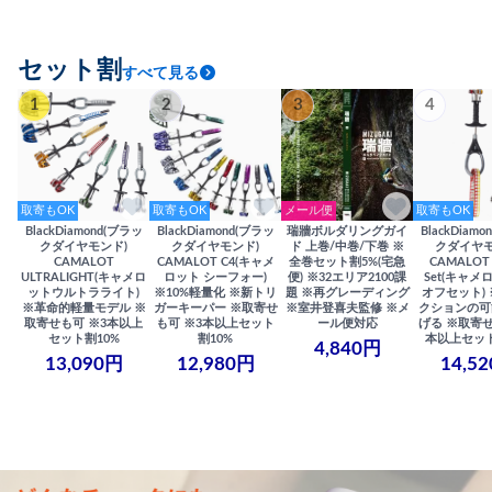
セット割
すべて見る
1
2
3
4
取寄もOK
取寄もOK
メール便
取寄もOK
BlackDiamond(ブラッ
BlackDiamond(ブラッ
瑞牆ボルダリングガイ
BlackDiam
クダイヤモンド)
クダイヤモンド)
ド 上巻/中巻/下巻 ※
クダイヤモ
CAMALOT
CAMALOT C4(キャメ
全巻セット割5%(宅急
CAMALOT 
ULTRALIGHT(キャメロ
ロット シーフォー)
便) ※32エリア2100課
Set(キャメロ
ットウルトラライト)
※10%軽量化 ※新トリ
題 ※再グレーディング
オフセット)
※革命的軽量モデル ※
ガーキーパー ※取寄せ
※室井登喜夫監修 ※メ
クションの可
取寄せも可 ※3本以上
も可 ※3本以上セット
ール便対応
げる ※取寄せ
セット割10%
割10%
本以上セット
4,840円
13,090円
12,980円
14,5