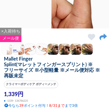
×入荷待ち
メール便
Mallet Finger
Splint(マレットフィンガースプリント) ※
フリーサイズ ※小型軽量 ※メール便対応 ※
再販未定
クライマーボディケア ボディーメンテ
1,339円
●
-1339- 136786225
今なら
39
ポイント付与！
8/31まで
まで3倍