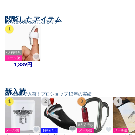
閲覧したアイテム
あなたが見た気になるギア
1
×入荷待ち
メール便
1,339円
新入荷
国内最速で入荷！プロショップ13年の実績
1
2
3
4
×入荷待ち
メール便
予約もOK
メール便
メール便