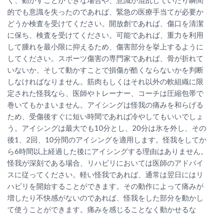
く、動かすことができな場合や、意識が混乱していたり瞬間
的でも意識を失ったのであれば、緊急の医療手当てが必要か
どうか検査を受けてください。開放創であれば、傷口を清潔
に保ち、検査を受けてください。可能であれば、重力を利用
して腫れを最小限に抑えるため、傷害部分を挙上するように
してください。スポーツ傷害の専門家であれば、骨が折れて
いないか、そして動かすことで損傷が酷くならないかを判断
しなければなりません。筋肉もしくはそれ以外の軟組織に限
定された怪我なら、医師やトレーナー、コーチは圧縮包帯で
巻いてもかまいません。アイシングは怪我の痛みを和らげる
ため、受傷後すぐに短い時間であれば冷やしてもいいでしょ
う。アイシングは最大でも10分とし、20分は氷を外し、その
後1、2回、10分間のアイシングを適用します。怪我をしてか
ら6時間以上経過した後にアイシングする理由はありません。
怪我が深刻である場合、リハビリにおいては医師のアドバイ
スに従ってください。軽い怪我であれば、通常は翌日にはリ
ハビリを開始することができます。その動作によって痛みが
増したり不快感がないのであれば、怪我をした部分を動かし
て使うことができます。痛みを感じることなく動かせるな