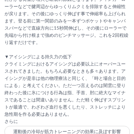
ーラーなどで腱周辺からゆっくりムクミを排除すると伸縮性
が戻ります。その後にゆっくり伸ばす事で伸縮率も上げられ
ます。登る前に第一関節のみを一本ずつポケットやキャンパ
スバーなどで直線方向に15秒間伸ばし、その後にローラーで
先端から付け根まで強めのピンチマッサージ。これを2回程繰
り返すだけです。
▼アイシングによる持久力の低下
クライミングにおけるアイシングは必要以上にオーバーユー
スされてきました。もちろん必要なときも多々あります。ア
イシングが是非は他の物理療法と同じく、「時と場合と目的
による」と考えてください。ただ一つ言えるのは闇雲に登り
終わった後に氷につける行為は指、手首、肘に絶大なマイナ
スであることは間違いありません。ただ軽く伸ばすスプリン
トが最適で、わざわざ血行を悪くしたり、ストレッチにより
急性期を作る必要はありません。
さらに
運動後の冷却が筋力トレーニングの効果に及ぼす影響