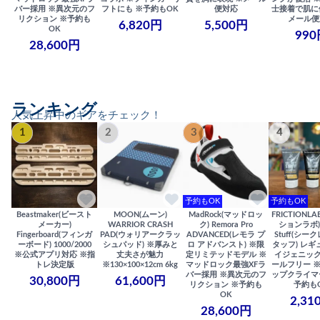
バー採用 ※異次元のフ
フトにも ※予約もOK
便対応
士接着で肌に
リクション ※予約も
メール便
6,820円
5,500円
OK
990
28,600円
ランキング
人気上昇中のギアをチェック！
1
2
3
4
予約もOK
予約もOK
Beastmaker(ビースト
MOON(ムーン)
MadRock(マッドロッ
FRICTIONL
メーカー)
WARRIOR CRASH
ク) Remora Pro
ションラボ) S
Fingerboard(フィンガ
PAD(ウォリアークラッ
ADVANCED(レモラ プ
Stuff(シー
ーボード) 1000/2000
シュパッド) ※厚みと
ロ アドバンスト) ※限
タッフ) レギ
※公式アプリ対応 ※指
丈夫さが魅力
定リミテッドモデル ※
イジェニック
トレ決定版
※130×100×12cm 6kg
マッドロック最強XFラ
ールフリー 
バー採用 ※異次元のフ
ップクライマ
30,800円
61,600円
リクション ※予約も
予約も
OK
2,31
28,600円