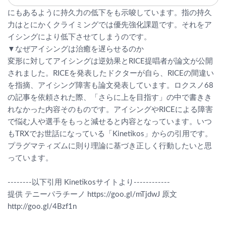
にもあるように持久力の低下をも示唆しています。指の持久
力はとにかくクライミングでは優先強化課題です。それをア
イシングにより低下させてしまうのです。
▼なぜアイシングは治癒を遅らせるのか
変形に対してアイシングは逆効果とRICE提唱者が論文が公開
されました。RICEを発表したドクターが自ら、RICEの間違い
を指摘、アイシング障害も論文発表しています。ロクスノ68
の記事を依頼された際、「さらに上を目指す」の中で書きき
れなかった内容そのものです。アイシングやRICEによる障害
で悩む人や選手をもっと減せると内容となっています。いつ
もTRXでお世話になっている「Kinetikos」からの引用です。
プラグマティズムに則り理論に基づき正しく行動したいと思
っています。
--------以下引用 Kinetikosサイトより------------
提供 テニーパラチーノ https://goo.gl/mTjdwJ 原文
http://goo.gl/4Bzf1n