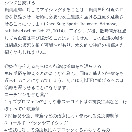
シングは妨げる
損傷組織に対してアイシングすることは、損傷箇所付近の血
管を収縮させ、治癒に必要な炎症細胞を届ける血流を遮断さ
せることになります(Knee Surg Sports Traumatol Arthrosc,
published online Feb 23, 2014)。アイシング後、数時間が経過
しても血管は再び拡がることはありません。この血流の減少
は組織の壊死を招く可能性があり、永久的な神経の損傷さえ
招くかもしれません。
◎炎症を抑えるあらゆる行為は治癒をも遅らせる
免疫反応を抑えるどのような行為も、同時に筋肉の治癒をも
遅らせることになるでしょう。それゆえ以下に挙げるものは
治癒を遅らせることになります。
コーチゾンを含む薬品
1.イブプロフェンのような非ステロイド系の抗炎症薬など、ほ
ぼすべての鎮痛剤
2.関節炎や癌、乾癬などの治療によく使われる免疫抑制剤
3.コールド･パックやアイシング
4.怪我に対して免疫反応をブロックするあらゆるもの