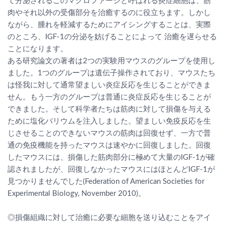
て分泌されるこのマクロファージと呼ばれる炎症細胞は、筋
肉やそれ以外の受傷部分を治癒するのに役立ちます。しかし
ながら、腫れを軽減するためにアイシングすることは、実際
のところ、IGF-1の分泌を妨げることによって 治癒を遅らせる
ことになります。
ある研究論文の著者は2つの実験用マウスのグループを使用し
ました。1つのグループは遺伝子操作されており、マウスたち
は怪我に対して通常望ましい炎症反応を生じることができま
せん。もう一方のグループは普通に炎症反応を生じることが
できました。そして科学者たちは筋肉に対して損傷を与える
ために塩化バリウムを注入しました。望ましい免疫反応を生
じさせることのできないマウスの筋肉は回復せず、一方で普
通の免疫機能を持ったマウスは速やかに回復しました。回復
したマウスには、損傷した筋肉部分に極めて大量のIGF-1が確
認されましたが、回復しなかったマウスにはほとんどIGF-1が
見つかりませんでした(Federation of American Societies for
Experimental Biology, November 2010)。
◎損傷組織に対して治癒に必要な細胞を送り込むことをアイ