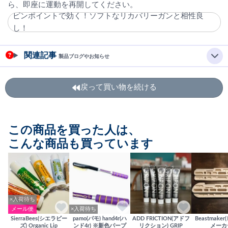
ら、即座に運動を再開してください。
ピンポイントで効く！ソフトなリカバリーガンと相性良
し！
関連記事
製品ブログやお知らせ
戻って買い物を続ける
この商品を買った人は、
こんな商品も買っています
×入荷待ち
メール便
×入荷待ち
SierraBees(シエラビー
pamo(パモ) hand4r(ハ
ADD FRICTION(アドフ
Beastmake
ズ) Organic Lip
ンド4r) ※新色パープ
リクション) GRIP
メーカ