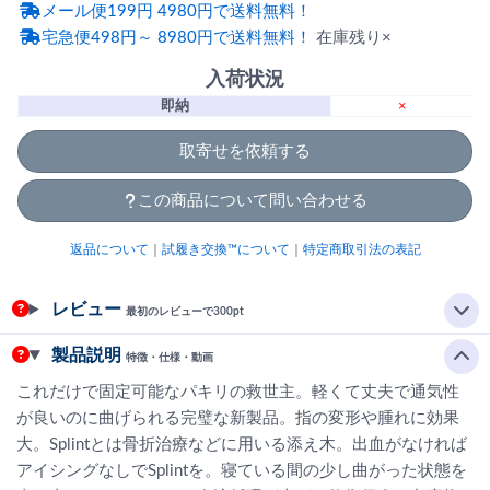
メール便199円 4980円で送料無料！
宅急便498円～ 8980円で送料無料！
在庫残り×
入荷状況
即納
×
取寄せを依頼する
この商品について問い合わせる
返品について
｜
試履き交換™について
｜
特定商取引法の表記
レビュー
最初のレビューで300pt
製品説明
特徴・仕様・動画
これだけで固定可能なパキリの救世主。軽くて丈夫で通気性
が良いのに曲げられる完璧な新製品。指の変形や腫れに効果
大。Splintとは骨折治療などに用いる添え木。出血がなければ
アイシングなしでSplintを。寝ている間の少し曲がった状態を