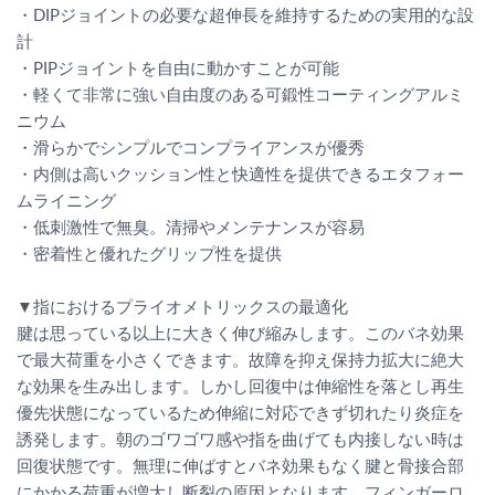
・DIPジョイントの必要な超伸長を維持するための実用的な設
計
・PIPジョイントを自由に動かすことが可能
・軽くて非常に強い自由度のある可鍛性コーティングアルミ
ニウム
・滑らかでシンプルでコンプライアンスが優秀
・内側は高いクッション性と快適性を提供できるエタフォー
ムライニング
・低刺激性で無臭。清掃やメンテナンスが容易
・密着性と優れたグリップ性を提供
▼指におけるプライオメトリックスの最適化
腱は思っている以上に大きく伸び縮みします。このバネ効果
で最大荷重を小さくできます。故障を抑え保持力拡大に絶大
な効果を生み出します。しかし回復中は伸縮性を落とし再生
優先状態になっているため伸縮に対応できず切れたり炎症を
誘発します。朝のゴワゴワ感や指を曲げても内接しない時は
回復状態です。無理に伸ばすとバネ効果もなく腱と骨接合部
にかかる荷重が増大し断裂の原因となります。フィンガーロ