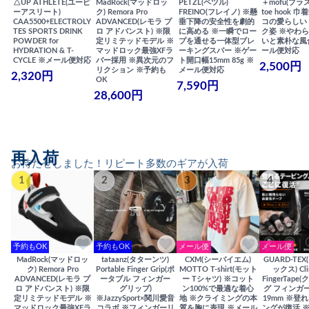
△UP ATHLETE(ユーピ
MadRock(マッドロッ
PETZL(ペツル)
＋mofu(プラ
ーアスリート)
ク) Remora Pro
FREINO(フレイノ) ※懸
toe hook 
CAA5500+ELECTROLY
ADVANCED(レモラ プ
垂下降の安全性を劇的
コの愛らしい
TES SPORTS DRINK
ロ アドバンスト) ※限
に高める ※一瞬でロー
ク姿 ※やわ
POWDER for
定リミテッドモデル ※
プを通せる一体型ブレ
いと素朴な風
HYDRATION & T-
マッドロック最強XFラ
ーキングスパー ※ゲー
ール便対応
CYCLE ※メール便対応
バー採用 ※異次元のフ
ト開口幅15mm 85g ※
2,500円
リクション ※予約も
メール便対応
2,320円
OK
7,590円
28,600円
再入荷
お待たせしました！リピート多数のギアが入荷
1
2
3
4
予約もOK
予約もOK
メール便
メール便
MadRock(マッドロッ
tataanz(タターンツ)
CXM(シーバイエム)
GUARD-TE
ク) Remora Pro
Portable Finger Grip(ポ
MOTTO T-shirt(モット
ックス) Cli
ADVANCED(レモラ プ
ータブル フィンガー
ー Tシャツ) ※コット
FingerTap
ロ アドバンスト) ※限
グリップ)
ン100%で最適な着心
グ フィンガー
定リミテッドモデル ※
※JazzySport×関川愛音
地 ※クライミングの本
19mm ※登
マッドロック最強XFラ
コラボ ※フィンガーリ
質を胸に表現 ※メール
ングが復活 