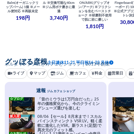
Balm(オーガニックリ
ル ※交換可能な40cm
ON/ARK(グリップオ
Fingerboa
ップバーム) 1個 ※メー
※ジム用ボテ磨きに最
ン/アーク) ※フリクシ
ーボード) 100
ル便対応 ※再販未定
適
ョンを生むペーストチ
※公式アプリ
ョーク ※研磨剤不使用
トレ決
198円
3,740円
で肌に岩に優しい
30,8
1,810円
グッぼる彦根
土日連休11-21 平日祝16-23 月休
ボルダリングジムとカフェとショップ｜2013年創業
ライブ
マップ
ジム
カフェ
料金
営業日
速報
ジム カフェ ショップ
☆ブログ
「昔のミウラは1万円台だった」25
年の価格変化から、今のクライミン
グシューズ選びを楽しむ
新入荷
08/06【セール】8月末まで！スカル
パ インスティンクト VSR LV。軽く柔
軟に進化したVSR。新ラスト(足型)で
異次元のフィット感。
☆お知らせ