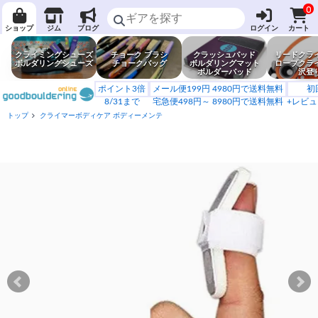
0
ショップ
ジム
ブログ
ログイン
カート
クライミングシューズ
チョーク ブラシ
クラッシュパッド
リードクラ
ボルダリングシューズ
チョークバッグ
ボルダリングマット
ロープクラ
ボルダーパッド
沢登
ポイント3倍
メール便199円 4980円で送料無料
初
8/31まで
宅急便498円～ 8980円で送料無料
+レビュ
トップ
クライマーボディケア ボディーメンテ