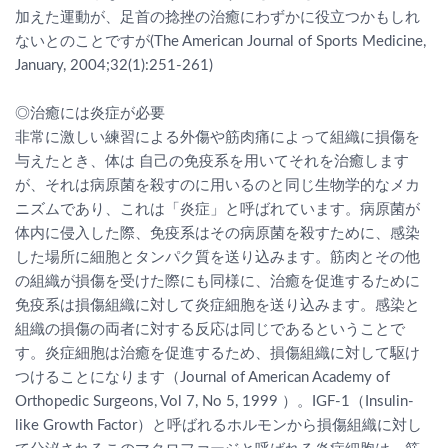
加えた運動が、足首の捻挫の治癒にわずかに役立つかもしれ
ないとのことですが(The American Journal of Sports Medicine,
January, 2004;32(1):251-261)
◎治癒には炎症が必要
非常に激しい練習による外傷や筋肉痛によって組織に損傷を
与えたとき、体は 自己の免疫系を用いてそれを治癒します
が、それは病原菌を殺すのに用いるのと同じ生物学的なメカ
ニズムであり、これは「炎症」と呼ばれています。病原菌が
体内に侵入した際、免疫系はその病原菌を殺すために、感染
した場所に細胞とタンパク質を送り込みます。筋肉とその他
の組織が損傷を受けた際にも同様に、治癒を促進するために
免疫系は損傷組織に対して炎症細胞を送り込みます。感染と
組織の損傷の両者に対する反応は同じであるということで
す。炎症細胞は治癒を促進するため、損傷組織に対して駆け
つけることになります（Journal of American Academy of
Orthopedic Surgeons, Vol 7, No 5, 1999 ）。IGF-1（Insulin-
like Growth Factor）と呼ばれるホルモンから損傷組織に対し