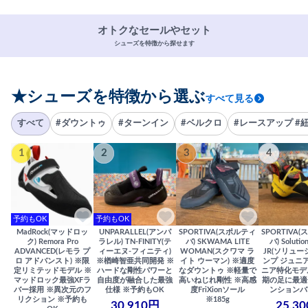
オトクなセールやセット
シューズを特徴から探せます
★シューズを特徴から選ぶ
すべて見る
すべて
#ダウントゥ
#ターンイン
#ベルクロ
#レースアップ #
1
2
3
4
予約もOK
予約もOK
MadRock(マッドロッ
UNPARALLEL(アンパ
SPORTIVA(スポルティ
SPORTIVA
ク) Remora Pro
ラレル) TN-FINITY(テ
バ) SKWAMA LITE
バ) Solutio
ADVANCED(レモラ プ
ィーエヌ-フィニティ)
WOMAN(スクワマ ラ
JR(ソリュー
ロ アドバンスト) ※限
※楢崎智亜共同開発 ※
イト ウーマン) ※適度
ンプ ジュニア
定リミテッドモデル ※
ハードな剛性パワーと
なダウントゥ ※軽量で
ニア特化モデ
マッドロック最強XFラ
自由度が融合した最強
高いねじれ剛性 ※高感
期の足に最適
バー採用 ※異次元のフ
仕様 ※予約もOK
度FriXionソール
ンションバ
リクション ※予約も
※185g
30,910円
25,3