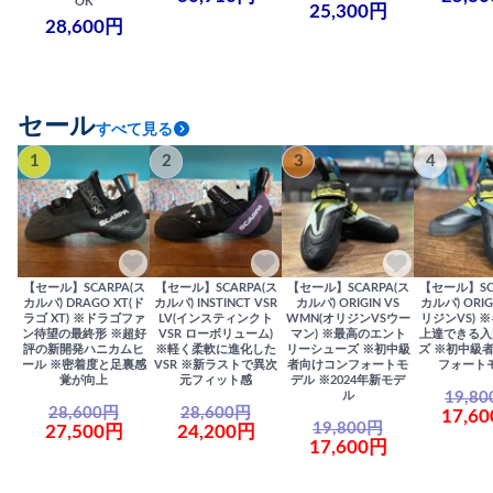
OK
25,300円
28,600円
セール
すべて見る
1
2
3
4
【セール】SCARPA(ス
【セール】SCARPA(ス
【セール】SCARPA(ス
【セール】SC
カルパ) DRAGO XT(ド
カルパ) INSTINCT VSR
カルパ) ORIGIN VS
カルパ) ORIG
ラゴ XT) ※ドラゴファ
LV(インスティンクト
WMN(オリジンVSウー
リジンVS) 
ン待望の最終形 ※超好
VSR ローボリューム)
マン) ※最高のエント
上達できる入
評の新開発ハニカムヒ
※軽く柔軟に進化した
リーシューズ ※初中級
ズ ※初中級
ール ※密着度と足裏感
VSR ※新ラストで異次
者向けコンフォートモ
フォート
覚が向上
元フィット感
デル ※2024年新モデ
19,8
ル
28,600円
28,600円
17,6
19,800円
27,500円
24,200円
17,600円