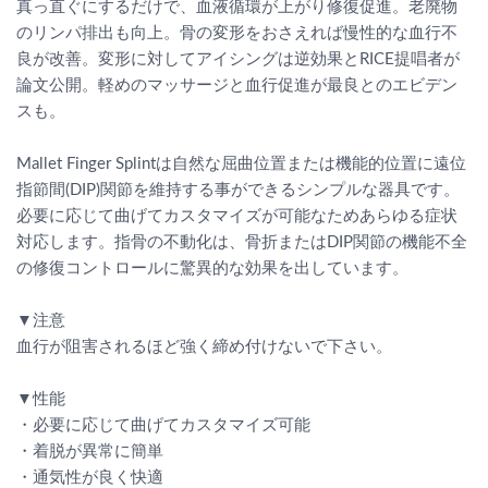
真っ直ぐにするだけで、血液循環が上がり修復促進。老廃物
のリンパ排出も向上。骨の変形をおさえれば慢性的な血行不
良が改善。変形に対してアイシングは逆効果とRICE提唱者が
論文公開。軽めのマッサージと血行促進が最良とのエビデン
スも。
Mallet Finger Splintは自然な屈曲位置または機能的位置に遠位
指節間(DIP)関節を維持する事ができるシンプルな器具です。
必要に応じて曲げてカスタマイズが可能なためあらゆる症状
対応します。指骨の不動化は、骨折またはDIP関節の機能不全
の修復コントロールに驚異的な効果を出しています。
▼注意
血行が阻害されるほど強く締め付けないで下さい。
▼性能
・必要に応じて曲げてカスタマイズ可能
・着脱が異常に簡単
・通気性が良く快適