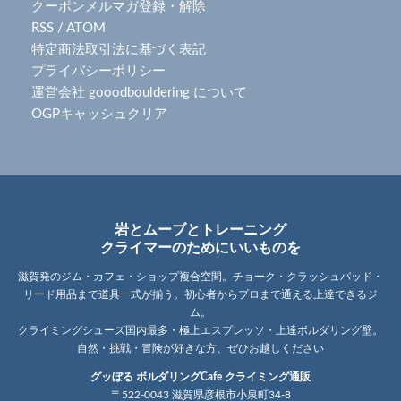
クーポンメルマガ登録・解除
RSS
/
ATOM
特定商法取引法に基づく表記
プライバシーポリシー
運営会社 gooodbouldering について
OGPキャッシュクリア
岩とムーブとトレーニング
クライマーのためにいいものを
滋賀発のジム・カフェ・ショップ複合空間。チョーク・クラッシュパッド・
リード用品まで道具一式が揃う。初心者からプロまで通える上達できるジ
ム。
クライミングシューズ国内最多・極上エスプレッソ・上達ボルダリング壁。
自然・挑戦・冒険が好きな方、ぜひお越しください
グッぼる ボルダリングCafe クライミング通販
〒522-0043 滋賀県彦根市小泉町34-8