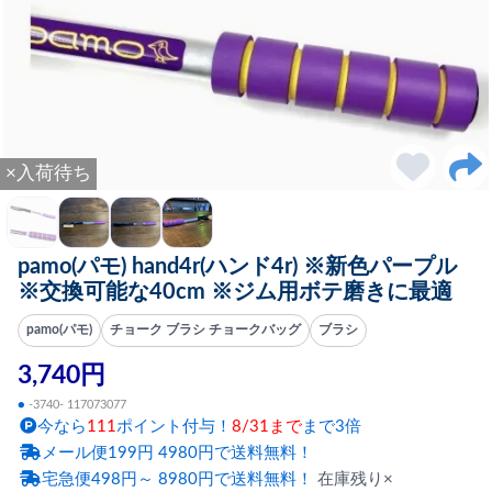
×入荷待ち
pamo(パモ) hand4r(ハンド4r) ※新色パープル
※交換可能な40cm ※ジム用ボテ磨きに最適
pamo(パモ)
チョーク ブラシ チョークバッグ
ブラシ
3,740円
●
-3740- 117073077
今なら
111
ポイント付与！
8/31まで
まで3倍
メール便199円 4980円で送料無料！
宅急便498円～ 8980円で送料無料！
在庫残り×