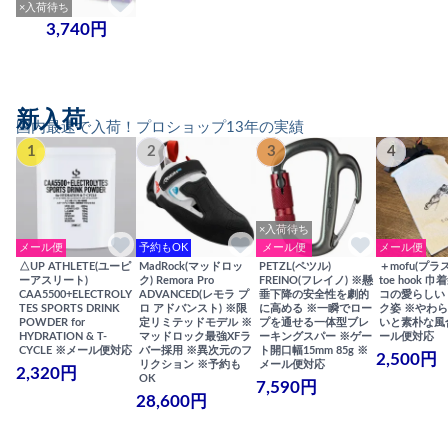
×入荷待ち
3,740円
新入荷
国内最速で入荷！プロショップ13年の実績
1
2
3
4
×入荷待ち
メール便
予約もOK
メール便
メール便
△UP ATHLETE(ユーピ
MadRock(マッドロッ
PETZL(ペツル)
＋mofu(プラ
ーアスリート)
ク) Remora Pro
FREINO(フレイノ) ※懸
toe hook 
CAA5500+ELECTROLY
ADVANCED(レモラ プ
垂下降の安全性を劇的
コの愛らしい
TES SPORTS DRINK
ロ アドバンスト) ※限
に高める ※一瞬でロー
ク姿 ※やわ
POWDER for
定リミテッドモデル ※
プを通せる一体型ブレ
いと素朴な風
HYDRATION & T-
マッドロック最強XFラ
ーキングスパー ※ゲー
ール便対応
CYCLE ※メール便対応
バー採用 ※異次元のフ
ト開口幅15mm 85g ※
2,500円
リクション ※予約も
メール便対応
2,320円
OK
7,590円
28,600円