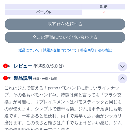
即納
パープル
×
取寄せを依頼する
この商品について問い合わせる
返品について
｜
試履き交換™について
｜
特定商取引法の表記
レビュー
平均
5.0
/5.0 (1)
製品説明
特徴・仕様・動画
これはジムで使える！pamoパモハンドに新しいラインナッ
プ。その名もパモハンド4r。特徴は何と言っても「ブラシ交
換」が可能に。リプレイスメントはパモスティックと同じも
のが使えます。シンプルで携帯も楽。ジム用ボテ磨きにも最
適です。一本あると超便利。両手で素早く広い面がシッカリ
磨けます。この長さと軽さは片手でちょうどいい感じ。ジム
での使用や低めのルーフにも最適。