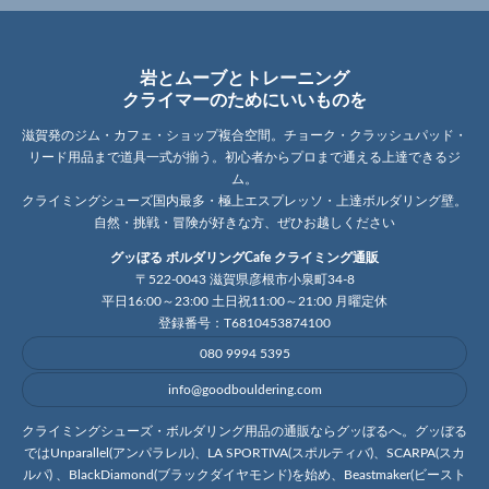
岩とムーブとトレーニング
クライマーのためにいいものを
滋賀発のジム・カフェ・ショップ複合空間。チョーク・クラッシュパッド・
リード用品まで道具一式が揃う。初心者からプロまで通える上達できるジ
ム。
クライミングシューズ国内最多・極上エスプレッソ・上達ボルダリング壁。
自然・挑戦・冒険が好きな方、ぜひお越しください
グッぼる ボルダリングCafe クライミング通販
〒522-0043 滋賀県彦根市小泉町34-8
平日16:00～23:00 土日祝11:00～21:00 月曜定休
登録番号：T6810453874100
080 9994 5395
info@goodbouldering.com
クライミングシューズ・ボルダリング用品の通販ならグッぼるへ。グッぼる
ではUnparallel(アンパラレル)、LA SPORTIVA(スポルティバ)、SCARPA(スカ
ルパ) 、BlackDiamond(ブラックダイヤモンド)を始め、Beastmaker(ビースト