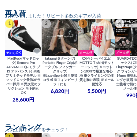
再入荷
お待たせしました！リピート多数のギアが入荷
1
2
3
4
予約もOK
メール便
メール便
MadRock(マッドロッ
tataanz(タターンツ)
CXM(シーバイエム)
GUARD-TE
ク) Remora Pro
Portable Finger Grip(ポ
MOTTO T-shirt(モット
ックス) Cli
ADVANCED(レモラ プ
ータブル フィンガー
ー Tシャツ) ※コット
FingerTap
ロ アドバンスト) ※限
グリップ)
ン100%で最適な着心
グ フィンガー
定リミテッドモデル ※
※JazzySport×関川愛音
地 ※クライミングの本
19mm ※登
マッドロック最強XFラ
コラボ ※フィンガーリ
質を胸に表現 ※メール
ングが復活 
バー採用 ※異次元のフ
フトにも
便対応
士接着で肌に
リクション ※予約も
メール便
6,820円
5,500円
OK
990
28,600円
ランキング
人気上昇中のギアをチェック！