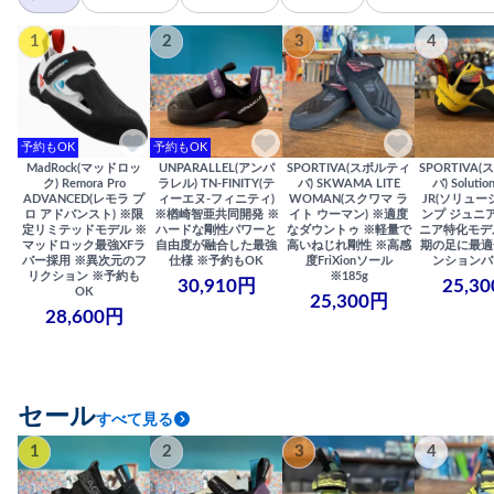
1
2
3
4
予約もOK
予約もOK
MadRock(マッドロッ
UNPARALLEL(アンパ
SPORTIVA(スポルティ
SPORTIVA
ク) Remora Pro
ラレル) TN-FINITY(テ
バ) SKWAMA LITE
バ) Solutio
ADVANCED(レモラ プ
ィーエヌ-フィニティ)
WOMAN(スクワマ ラ
JR(ソリュー
ロ アドバンスト) ※限
※楢崎智亜共同開発 ※
イト ウーマン) ※適度
ンプ ジュニア
定リミテッドモデル ※
ハードな剛性パワーと
なダウントゥ ※軽量で
ニア特化モデ
マッドロック最強XFラ
自由度が融合した最強
高いねじれ剛性 ※高感
期の足に最適
バー採用 ※異次元のフ
仕様 ※予約もOK
度FriXionソール
ンションバ
リクション ※予約も
※185g
30,910円
25,3
OK
25,300円
28,600円
セール
すべて見る
1
2
3
4