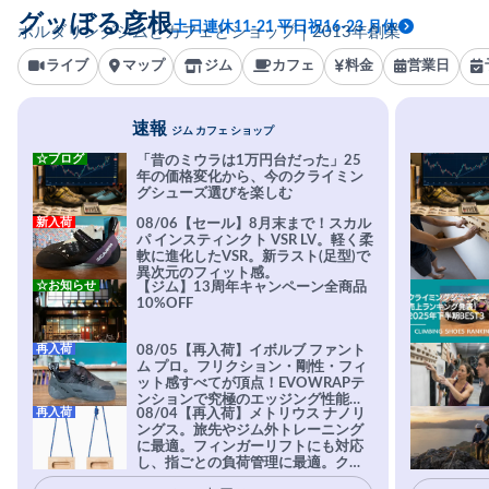
グッぼる彦根
土日連休11-21 平日祝16-23 月休
ボルダリングジムとカフェとショップ｜2013年創業
ライブ
マップ
ジム
カフェ
料金
営業日
速報
ジム カフェ ショップ
☆ブログ
「昔のミウラは1万円台だった」25
年の価格変化から、今のクライミン
グシューズ選びを楽しむ
新入荷
08/06【セール】8月末まで！スカル
パ インスティンクト VSR LV。軽く柔
軟に進化したVSR。新ラスト(足型)で
異次元のフィット感。
☆お知らせ
【ジム】13周年キャンペーン全商品
10%OFF
再入荷
08/05【再入荷】イボルブ ファント
ム プロ。フリクション・剛性・フィ
ット感すべてが頂点！EVOWRAPテ
ンションで究極のエッジング性能を
再入荷
08/04【再入荷】メトリウス ナノリ
実現。進化系ラバーEvo-74はTRAX
ングス。旅先やジム外トレーニング
を凌駕する粘着力で極小ホールドに
に最適。フィンガーリフトにも対応
安心感。
し、指ごとの負荷管理に最適。クラ
イマーの指を本気で鍛えるギア。