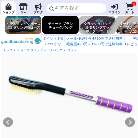
0
ショップ
ジム
ブログ
ログイン
カート
クライミングシューズ
チョーク ブラシ
クラッシュパッド
リードクラ
ボルダリングシューズ
チョークバッグ
ボルダリングマット
ロープクラ
ボルダーパッド
沢登
ポイント3倍
メール便199円 4980円で送料無料
初
8/31まで
宅急便498円～ 8980円で送料無料
+レビュ
トップ
チョーク ブラシ チョークバッグ
ブラシ