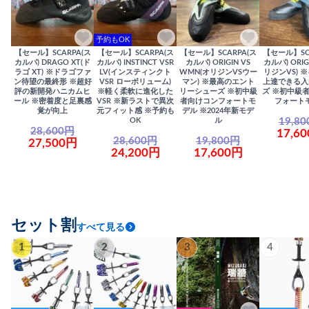
予約もOK
【セール】SCARPA(ス
【セール】SCARPA(ス
【セール】SCARPA(ス
【セール】SC
カルパ) DRAGO XT(ド
カルパ) INSTINCT VSR
カルパ) ORIGIN VS
カルパ) ORIG
ラゴ XT) ※ドラゴファ
LV(インスティンクト
WMN(オリジンVSウー
リジンVS) 
ン待望の最終形 ※超好
VSR ローボリューム)
マン) ※最高のエント
上達できる入
評の新開発ハニカムヒ
※軽く柔軟に進化した
リーシューズ ※初中級
ズ ※初中級
ール ※密着度と足裏感
VSR ※新ラストで異次
者向けコンフォートモ
フォート
覚が向上
元フィット感 ※予約も
デル ※2024年新モデ
19,8
OK
ル
28,600円
17,6
28,600円
19,800円
27,500円
24,200円
17,600円
セット割
すべて見る
1
2
3
4