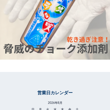
営業日カレンダー
2026年8月
日
月
火
水
木
金
土