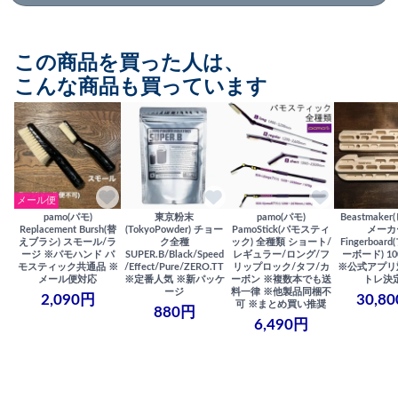
この商品を買った人は、
こんな商品も買っています
メール便
pamo(パモ)
東京粉末
pamo(パモ)
Beastmake
Replacement Bursh(替
(TokyoPowder) チョー
PamoStick(パモスティ
メーカ
えブラシ) スモール/ラ
ク全種
ック) 全種類 ショート/
Fingerboa
ージ ※パモハンド パ
SUPER.B/Black/Speed
レギュラー/ロング/フ
ーボード) 100
モスティック共通品 ※
/Effect/Pure/ZERO.TT
リップロック/タフ/カ
※公式アプリ
メール便対応
※定番人気 ※新パッケ
ーボン ※複数本でも送
トレ決
ージ
料一律 ※他製品同梱不
2,090円
30,8
可 ※まとめ買い推奨
880円
6,490円