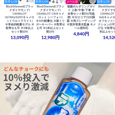
取寄もOK
取寄もOK
メール便
取寄もOK
BlackDiamond(ブラッ
BlackDiamond(ブラッ
瑞牆ボルダリングガイ
BlackDiam
クダイヤモンド)
クダイヤモンド)
ド 上巻/中巻/下巻 ※
クダイヤモ
CAMALOT
CAMALOT C4(キャメ
全巻セット割5%(宅急
CAMALOT 
ULTRALIGHT(キャメロ
ロット シーフォー)
便) ※32エリア2100課
Set(キャメロ
ットウルトラライト)
※10%軽量化 ※新トリ
題 ※再グレーディング
オフセット)
※革命的軽量モデル ※
ガーキーパー ※取寄せ
※室井登喜夫監修 ※メ
クションの可
取寄せも可 ※3本以上
も可 ※3本以上セット
ール便対応
げる ※取寄せ
セット割10%
割10%
本以上セット
4,840円
13,090円
12,980円
14,5