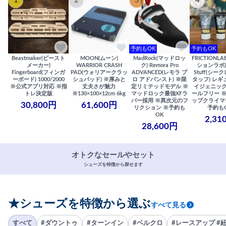
1
2
3
4
予約もOK
予約もOK
Beastmaker(ビースト
MOON(ムーン)
MadRock(マッドロッ
FRICTIONL
メーカー)
WARRIOR CRASH
ク) Remora Pro
ションラボ) S
Fingerboard(フィンガ
PAD(ウォリアークラッ
ADVANCED(レモラ プ
Stuff(シー
ーボード) 1000/2000
シュパッド) ※厚みと
ロ アドバンスト) ※限
タッフ) レギ
※公式アプリ対応 ※指
丈夫さが魅力
定リミテッドモデル ※
イジェニック
トレ決定版
※130×100×12cm 6kg
マッドロック最強XFラ
ールフリー 
バー採用 ※異次元のフ
ップクライマ
30,800円
61,600円
リクション ※予約も
予約も
OK
2,31
28,600円
オトクなセールやセット
シューズを特徴から探せます
★シューズを特徴から選ぶ
すべて見る
すべて
#ダウントゥ
#ターンイン
#ベルクロ
#レースアップ #