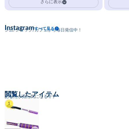
さらに表示
Instagram
すべて見る
ジム/ショップ/カフェから毎日発信中！
閲覧したアイテム
あなたが見た気になるギア
1