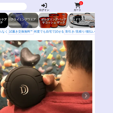
0
ログイン
カート
ィケア
クライミングウエア
ボルダリングバッグ
ヘッドランプ ランタン
防虫グッ
テ
サコッシュ ザック
ヘッデン
岩場ア
もれなく
試履き交換無料™
何度でも自宅で試せる
割引き/見積り/後払い
学校 山岳会