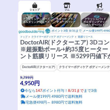
ショップ
ジム
ブログ
クライミングシューズ
チョーク ブラシ
クラッシュパッド
ボルダリングシューズ
チョークバッグ
ボルダリングマット
ボルダーパッド
ポイント3倍
8/31まで
メール便199円 49
トップ
クライマーボディケア ボディーメンテ
筋膜リリース
DoctorAIR(ドクターエア) 
※超振動ボール+約35度ヒーター
ント筋膜リリース ※5299円値下
DoctorAIR(ドクターエア)
クライマーボディケア ボディーメンテ
9,799円
4,950円
今なら
147
ポイント付与！
8/31まで
まで3倍
メール便199円 4980円で送料無料
宅急便498円～ 8980円で送料無料