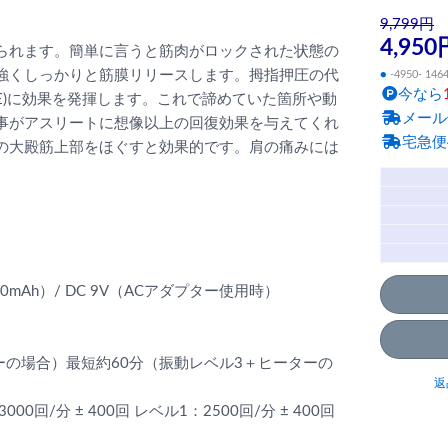
9,799円
4,950
られます。簡単に言うと筋肉がロックされた状態の
強くしっかりと筋膜リリースします。拇指押圧の代
●
-4950- 146
今なら
RE)に効果を発揮します。これで諦めていた箇所や動
メール
事がアスリートに想像以上の回復効果を与えてくれ
宅急便
の大殿筋上部をほぐすと効果的です。肩の痛みには
mAh）/ DC 9V（ACアダプター使用時）
ーの場合）最短約60分（振動レベル3＋ヒーターの
返
00回/分 ± 400回 レベル1：2500回/分 ± 400回