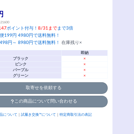
円
421600
147
ポイント付与！
8/31まで
まで3倍
便199円 4980円で送料無料！
498円～ 8980円で送料無料！
在庫残り×
即納
ブラック
×
ピンク
×
パープル
×
グリーン
×
取寄せを依頼する
この商品について問い合わせる
品について
｜
試履き交換™について
｜
特定商取引法の表記