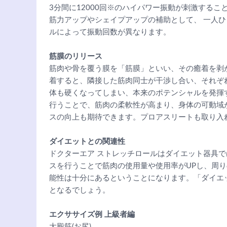
3分間に12000回※のハイパワー振動が刺激するこ
筋力アップやシェイプアップの補助として、 一人
ルによって振動回数が異なります。
筋膜のリリース
筋肉や骨を覆う膜を「筋膜」といい、その癒着を剥
着すると、隣接した筋肉同士が干渉し合い、それぞ
体も硬くなってしまい、本来のポテンシャルを発揮
行うことで、筋肉の柔軟性が高まり、身体の可動域
スの向上も期待できます。プロアスリートも取り入
ダイエットとの関連性
ドクターエア ストレッチロールはダイエット器具
スを行うことで筋肉の使用量や使用率がUPし、周
能性は十分にあるということになります。「ダイエ
となるでしょう。
エクササイズ例 上級者編
大殿筋(お尻)