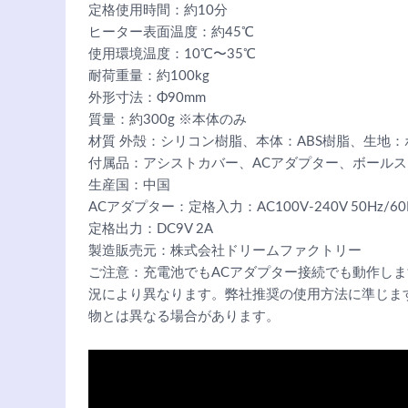
定格使用時間：約10分
ヒーター表面温度：約45℃
使用環境温度：10℃〜35℃
耐荷重量：約100kg
外形寸法：Φ90mm
質量：約300g ※本体のみ
材質 外殻：シリコン樹脂、本体：ABS樹脂、生地
付属品：アシストカバー、ACアダプター、ボール
生産国：中国
ACアダプター：定格入力：AC100V-240V 50Hz/60
定格出力：DC9V 2A
製造販売元：株式会社ドリームファクトリー
ご注意：充電池でもACアダプター接続でも動作し
況により異なります。弊社推奨の使用方法に準じま
物とは異なる場合があります。