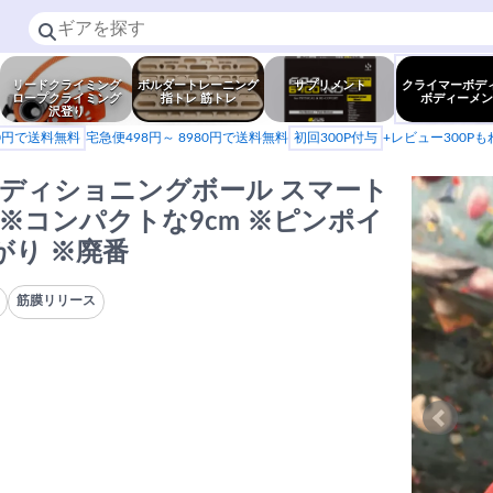
リードクライミング
ボルダートレーニング
サプリメント
クライマーボデ
ロープクライミング
指トレ 筋トレ
ボディーメン
沢登り
80円で送料無料
宅急便498円～ 8980円で送料無料
初回300P付与
+レビュー300P
3Dコンディショニングボール スマート
 ※コンパクトな9cm ※ピンポイ
がり ※廃番
筋膜リリース