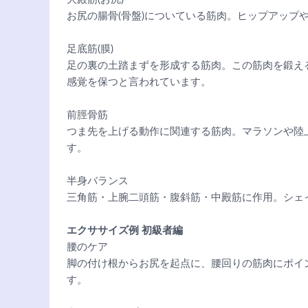
お尻の腸骨(骨盤)についている筋肉。ヒップアップ
足底筋(膜)
足の裏の土踏まずを形成する筋肉。この筋肉を鍛え
感覚を保つと言われています。
前脛骨筋
つま先を上げる動作に関連する筋肉。マラソンや陸
す。
半身バランス
三角筋・上腕二頭筋・腹斜筋・中殿筋に作用。シェ
エクササイズ例 初級者編
腰のケア
脚の付け根からお尻を起点に、腰回りの筋肉にポイ
す。