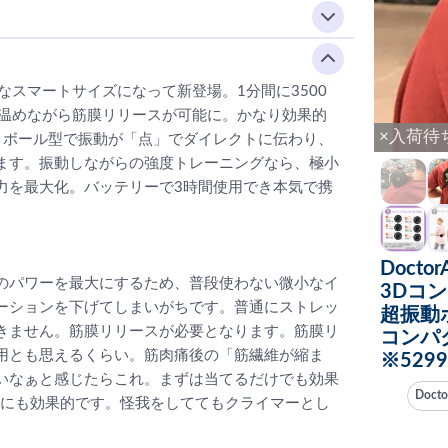
なスマートサイズになって新登場。1分間に3500
で温めながら筋膜リリースが可能に。かなり効果的
×入荷待
。ボール型で振動が「点」でダイレクトに伝わり、
ます。振動しながらの強度トレーニングなら、極小
力を最大化。バッテリーで3時間使用でき本気で携
Docto
のパワーを最大にするため、普段使わない微小なイ
3Dコ
ーションを下げてしまいがちです。普通にストレッ
超振動
きません。筋膜リリースが必要となります。筋膜リ
コンパ
用とも思えるくらい。筋肉痛後の「筋繊維が縮ま
※529
いなぁと感じたらこれ。まずは当てるだけでも効果
Doct
トにも効果的です。怪我をしててもクライマーとし