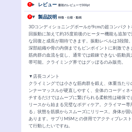
レビュー
最初のレビューで300pt
製品説明
特徴・仕様・動画
3Dコンディショニングボールが9cmの超コンパクト
回振動に加えて約35度前後のヒーター機能も追加
な回復と成長が期待できます。振動レベルは3段階
深部組織や骨の内側までもピンポイントに刺激でき
筋肉群の血流を促し、通常では鍛錬できない筋動員
帯可能。クライミング界ではグッぼるのみ販売。
▼店長コメント
クライミングでは小さな筋肉群を鍛え、体重当たり
ンナーマッスルが硬直しやすく、全体のコーディネ
チするだけではムーブに繋げられる柔軟性は確保で
リースから始まる完璧なボディケア。クライマー専
る」状態を筋膜からスムーズにリリース。身体が固
あります。サプリMSMとの併用でアクティブレス
て行動したいですね。