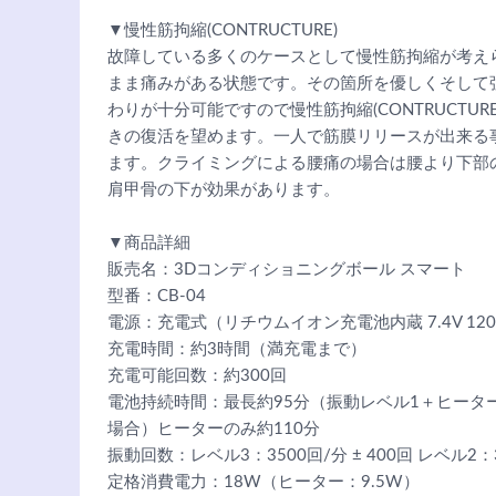
▼慢性筋拘縮(CONTRUCTURE)
故障している多くのケースとして慢性筋拘縮が考え
まま痛みがある状態です。その箇所を優しくそして
わりが十分可能ですので慢性筋拘縮(CONTRUCTU
きの復活を望めます。一人で筋膜リリースが出来る
ます。クライミングによる腰痛の場合は腰より下部
肩甲骨の下が効果があります。
▼商品詳細
販売名：3Dコンディショニングボール スマート
型番：CB-04
電源：充電式（リチウムイオン充電池内蔵 7.4V 1200
充電時間：約3時間（満充電まで）
充電可能回数：約300回
電池持続時間：最長約95分（振動レベル1＋ヒータ
場合）ヒーターのみ約110分
振動回数：レベル3：3500回/分 ± 400回 レベル2：30
定格消費電力：18W（ヒーター：9.5W）