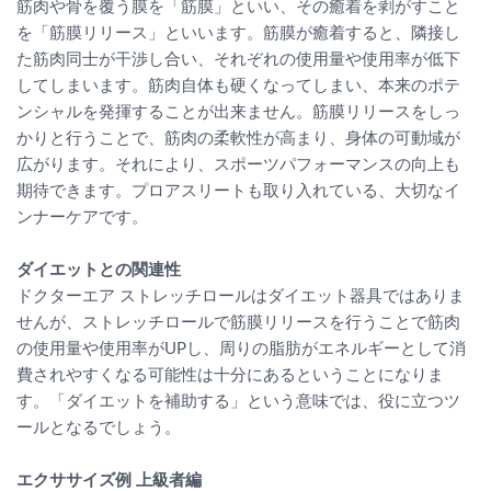
筋肉や骨を覆う膜を「筋膜」といい、その癒着を剥がすこと
を「筋膜リリース」といいます。筋膜が癒着すると、隣接し
た筋肉同士が干渉し合い、それぞれの使用量や使用率が低下
してしまいます。筋肉自体も硬くなってしまい、本来のポテ
ンシャルを発揮することが出来ません。筋膜リリースをしっ
かりと行うことで、筋肉の柔軟性が高まり、身体の可動域が
広がります。それにより、スポーツパフォーマンスの向上も
期待できます。プロアスリートも取り入れている、大切なイ
ンナーケアです。
ダイエットとの関連性
ドクターエア ストレッチロールはダイエット器具ではありま
せんが、ストレッチロールで筋膜リリースを行うことで筋肉
の使用量や使用率がUPし、周りの脂肪がエネルギーとして消
費されやすくなる可能性は十分にあるということになりま
す。「ダイエットを補助する」という意味では、役に立つツ
ールとなるでしょう。
エクササイズ例 上級者編