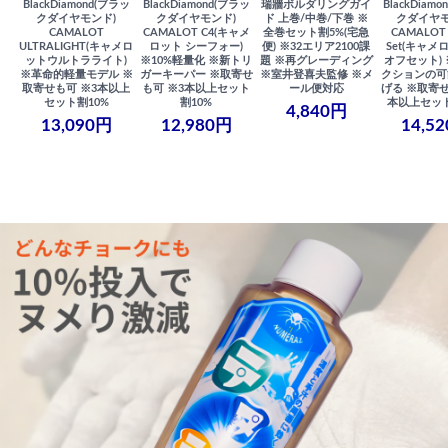
BlackDiamond(ブラッ
BlackDiamond(ブラッ
瑞牆ボルダリングガイ
BlackDiam
クダイヤモンド)
クダイヤモンド)
ド 上巻/中巻/下巻 ※
クダイヤモ
CAMALOT
CAMALOT C4(キャメ
全巻セット割5%(宅急
CAMALOT 
ULTRALIGHT(キャメロ
ロット シーフォー)
便) ※32エリア2100課
Set(キャメロ
ットウルトラライト)
※10%軽量化 ※新トリ
題 ※再グレーディング
オフセット)
※革命的軽量モデル ※
ガーキーパー ※取寄せ
※室井登喜夫監修 ※メ
クションの可
取寄せも可 ※3本以上
も可 ※3本以上セット
ール便対応
げる ※取寄せ
セット割10%
割10%
本以上セット
4,840円
13,090円
12,980円
14,5