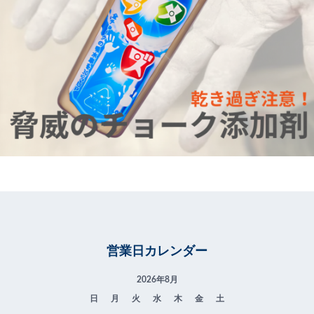
営業日カレンダー
2026年8月
日
月
火
水
木
金
土