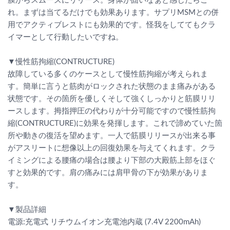
膜からスムーズにリリース。身体が固いなぁと感じたらこ
れ。まずは当てるだけでも効果あります。サプリMSMとの併
用でアクティブレストにも効果的です。怪我をしててもクラ
イマーとして行動したいですね。
▼慢性筋拘縮(CONTRUCTURE)
故障している多くのケースとして慢性筋拘縮が考えられま
す。簡単に言うと筋肉がロックされた状態のまま痛みがある
状態です。その箇所を優しくそして強くしっかりと筋膜リリ
ースします。拇指押圧の代わりが十分可能ですので慢性筋拘
縮(CONTRUCTURE)に効果を発揮します。これで諦めていた箇
所や動きの復活を望めます。一人で筋膜リリースが出来る事
がアスリートに想像以上の回復効果を与えてくれます。クラ
イミングによる腰痛の場合は腰より下部の大殿筋上部をほぐ
すと効果的です。肩の痛みには肩甲骨の下が効果がありま
す。
▼製品詳細
電源:充電式 リチウムイオン充電池内蔵 (7.4V 2200mAh)