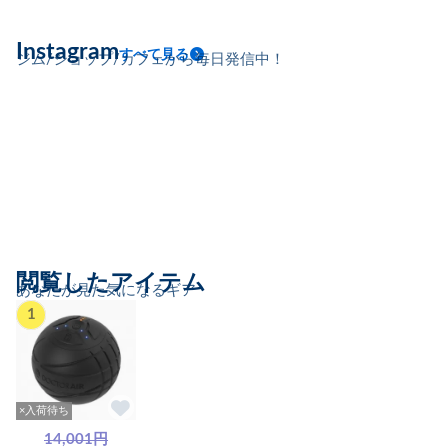
Instagram
すべて見る
ジム/ショップ/カフェから毎日発信中！
閲覧したアイテム
あなたが見た気になるギア
1
×入荷待ち
14,001円