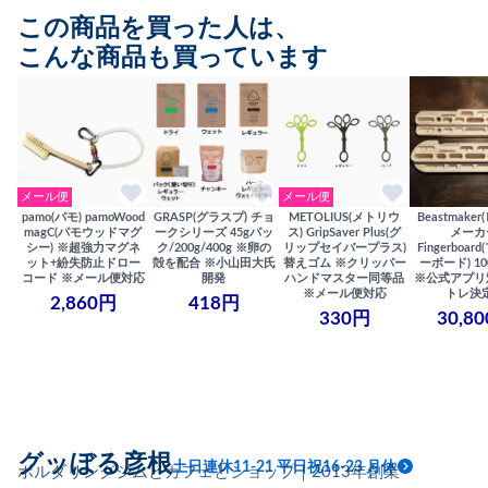
この商品を買った人は、
こんな商品も買っています
メール便
メール便
pamo(パモ) pamoWood
GRASP(グラスプ) チョ
METOLIUS(メトリウ
Beastmake
magC(パモウッドマグ
ークシリーズ 45gパッ
ス) GripSaver Plus(グ
メーカ
シー) ※超強力マグネ
ク/200g/400g ※卵の
リップセイバープラス)
Fingerboa
ット+紛失防止ドロー
殻を配合 ※小山田大氏
替えゴム ※クリッパー
ーボード) 100
コード ※メール便対応
開発
ハンドマスター同等品
※公式アプリ
※メール便対応
トレ決
2,860円
418円
330円
30,8
グッぼる彦根
土日連休11-21 平日祝16-23 月休
ボルダリングジムとカフェとショップ｜2013年創業