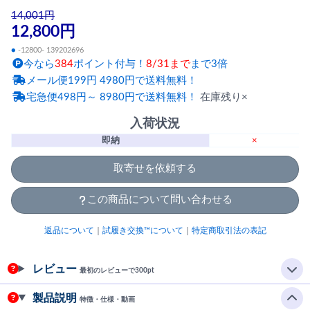
14,001円
12,800円
●
-12800- 139202696
今なら
384
ポイント付与！
8/31まで
まで3倍
メール便199円 4980円で送料無料！
宅急便498円～ 8980円で送料無料！
在庫残り×
入荷状況
即納
×
取寄せを依頼する
この商品について問い合わせる
返品について
｜
試履き交換™について
｜
特定商取引法の表記
レビュー
最初のレビューで300pt
製品説明
特徴・仕様・動画