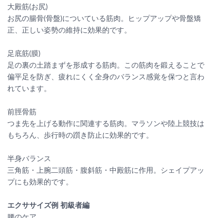
大殿筋(お尻)
お尻の腸骨(骨盤)についている筋肉。ヒップアップや骨盤矯
正、正しい姿勢の維持に効果的です。
足底筋(膜)
足の裏の土踏まずを形成する筋肉。この筋肉を鍛えることで
偏平足を防ぎ、疲れにくく全身のバランス感覚を保つと言わ
れています。
前脛骨筋
つま先を上げる動作に関連する筋肉。マラソンや陸上競技は
もちろん、歩行時の躓き防止に効果的です。
半身バランス
三角筋・上腕二頭筋・腹斜筋・中殿筋に作用。シェイプアッ
プにも効果的です。
エクササイズ例 初級者編
腰のケア