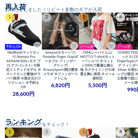
再入荷
お待たせしました！リピート多数のギアが入荷
1
2
3
4
予約もOK
メール便
メール便
MadRock(マッドロッ
tataanz(タターンツ)
CXM(シーバイエム)
GUARD-TE
ク) Remora Pro
Portable Finger Grip(ポ
MOTTO T-shirt(モット
ックス) Cli
ADVANCED(レモラ プ
ータブル フィンガー
ー Tシャツ) ※コット
FingerTap
ロ アドバンスト) ※限
グリップ)
ン100%で最適な着心
グ フィンガー
定リミテッドモデル ※
※JazzySport×関川愛音
地 ※クライミングの本
19mm ※登
マッドロック最強XFラ
コラボ ※フィンガーリ
質を胸に表現 ※メール
ングが復活 
バー採用 ※異次元のフ
フトにも
便対応
士接着で肌に
リクション ※予約も
メール便
6,820円
5,500円
OK
990
28,600円
ランキング
人気上昇中のギアをチェック！
1
2
3
4