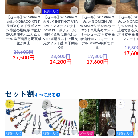
予約もOK
【セール】SCARPA(ス
【セール】SCARPA(ス
【セール】SCARPA(ス
【セール】SC
カルパ) DRAGO XT(ド
カルパ) INSTINCT VSR
カルパ) ORIGIN VS
カルパ) ORIG
ラゴ XT) ※ドラゴファ
LV(インスティンクト
WMN(オリジンVSウー
リジンVS) 
ン待望の最終形 ※超好
VSR ローボリューム)
マン) ※最高のエント
上達できる入
評の新開発ハニカムヒ
※軽く柔軟に進化した
リーシューズ ※初中級
ズ ※初中級
ール ※密着度と足裏感
VSR ※新ラストで異次
者向けコンフォートモ
フォート
覚が向上
元フィット感 ※予約も
デル ※2024年新モデ
19,8
OK
ル
28,600円
17,6
28,600円
19,800円
27,500円
24,200円
17,600円
セット割
すべて見る
1
2
3
4
取寄もOK
取寄もOK
メール便
取寄もOK