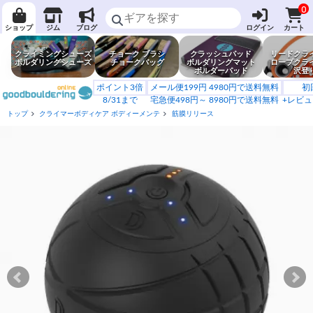
0
ショップ
ジム
ブログ
ログイン
カート
クライミングシューズ
チョーク ブラシ
クラッシュパッド
リードクラ
ボルダリングシューズ
チョークバッグ
ボルダリングマット
ロープクラ
ボルダーパッド
沢登
ポイント3倍
メール便199円 4980円で送料無料
初
8/31まで
宅急便498円～ 8980円で送料無料
+レビュ
トップ
クライマーボディケア ボディーメンテ
筋膜リリース