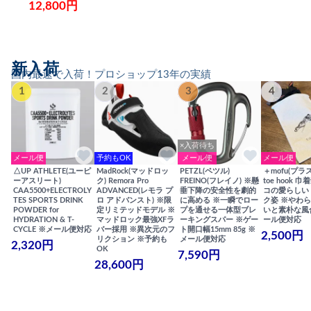
12,800円
新入荷
国内最速で入荷！プロショップ13年の実績
1
2
3
4
×入荷待ち
メール便
予約もOK
メール便
メール便
△UP ATHLETE(ユーピ
MadRock(マッドロッ
PETZL(ペツル)
＋mofu(プラ
ーアスリート)
ク) Remora Pro
FREINO(フレイノ) ※懸
toe hook 
CAA5500+ELECTROLY
ADVANCED(レモラ プ
垂下降の安全性を劇的
コの愛らしい
TES SPORTS DRINK
ロ アドバンスト) ※限
に高める ※一瞬でロー
ク姿 ※やわ
POWDER for
定リミテッドモデル ※
プを通せる一体型ブレ
いと素朴な風
HYDRATION & T-
マッドロック最強XFラ
ーキングスパー ※ゲー
ール便対応
CYCLE ※メール便対応
バー採用 ※異次元のフ
ト開口幅15mm 85g ※
2,500円
リクション ※予約も
メール便対応
2,320円
OK
7,590円
28,600円