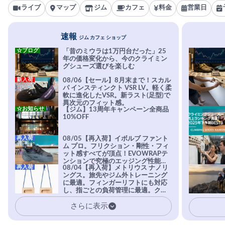
ライブ
マップ
ジム
カフェ
料金
営業日
速報
ジム カフェ ショップ
☆ブログ
「昔のミウラは1万円台だった」25
年の価格変化から、今のクライミン
グシューズ選びを楽しむ
新入荷
08/06【セール】8月末まで！スカル
パ インスティンクト VSR LV。軽く柔
軟に進化したVSR。新ラスト(足型)で
異次元のフィット感。
☆お知らせ
【ジム】13周年キャンペーン全商品
10%OFF
再入荷
08/05【再入荷】イボルブ ファント
ム プロ。フリクション・剛性・フィ
ット感すべてが頂点！EVOWRAPテ
ンションで究極のエッジング性能を
再入荷
08/04【再入荷】メトリウス ナノリ
実現。進化系ラバーEvo-74はTRAX
ングス。旅先やジム外トレーニング
を凌駕する粘着力で極小ホールドに
に最適。フィンガーリフトにも対応
安心感。
し、指ごとの負荷管理に最適。クラ
イマーの指を本気で鍛えるギア。
さらに表示