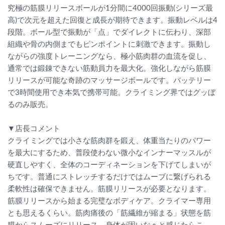
究極の筋膜リリースボールが1分間に4000回振動(シリーズ最
高)で次元を超えた回復と成長が期待できます。振動レベルは4
段階。ボール型で振動が「点」でダイレクトに伝わり、深部
組織や骨の内側までもピンポイントに刺激できます。振動し
ながらの強度トレーニングなら、極小筋肉群の血流を促し、
通常では鍛錬できない筋動員力を最大化。強化しながら筋膜
リリースが可能な奇跡のマッサージボールです。バッテリー
で3時間使用でき本気で携帯可能。クライミング界ではグッぼ
るのみ販売。
▼店長コメント
クライミングでは小さな筋肉群を鍛え、体重当たりのパワー
を最大にするため、普段使わない微小なインナーマッスルが
硬直しやすく、全体のコーディネーションを下げてしまいが
ちです。普通にストレッチするだけではムーブに繋げられる
柔軟性は確保できません。筋膜リリースが必要となります。
筋膜リリースから始まる完璧なボディケア。クライマー専用
とも思えるくらい。筋肉痛後の「筋繊維が縮まる」状態を筋