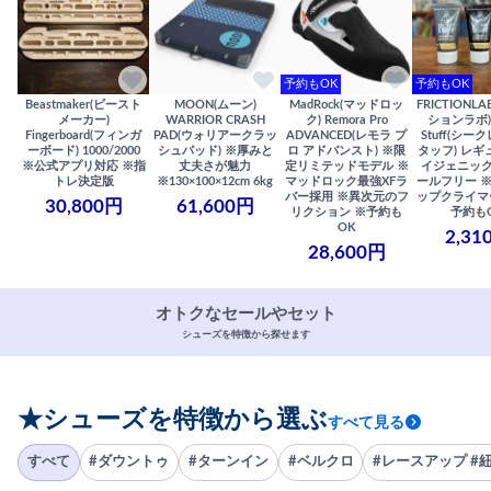
予約もOK
予約もOK
Beastmaker(ビースト
MOON(ムーン)
MadRock(マッドロッ
FRICTIONL
メーカー)
WARRIOR CRASH
ク) Remora Pro
ションラボ) S
Fingerboard(フィンガ
PAD(ウォリアークラッ
ADVANCED(レモラ プ
Stuff(シー
ーボード) 1000/2000
シュパッド) ※厚みと
ロ アドバンスト) ※限
タッフ) レギ
※公式アプリ対応 ※指
丈夫さが魅力
定リミテッドモデル ※
イジェニック
トレ決定版
※130×100×12cm 6kg
マッドロック最強XFラ
ールフリー 
バー採用 ※異次元のフ
ップクライマ
30,800円
61,600円
リクション ※予約も
予約も
OK
2,31
28,600円
オトクなセールやセット
シューズを特徴から探せます
★シューズを特徴から選ぶ
すべて見る
すべて
#ダウントゥ
#ターンイン
#ベルクロ
#レースアップ #