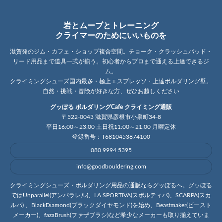
岩とムーブとトレーニング
クライマーのためにいいものを
滋賀発のジム・カフェ・ショップ複合空間。チョーク・クラッシュパッド・
リード用品まで道具一式が揃う。初心者からプロまで通える上達できるジ
ム。
クライミングシューズ国内最多・極上エスプレッソ・上達ボルダリング壁。
自然・挑戦・冒険が好きな方、ぜひお越しください
グッぼる ボルダリングCafe クライミング通販
〒522-0043 滋賀県彦根市小泉町34-8
平日16:00～23:00 土日祝11:00～21:00 月曜定休
登録番号：T6810453874100
080 9994 5395
info@goodbouldering.com
クライミングシューズ・ボルダリング用品の通販ならグッぼるへ。グッぼる
ではUnparallel(アンパラレル)、LA SPORTIVA(スポルティバ)、SCARPA(スカ
ルパ) 、BlackDiamond(ブラックダイヤモンド)を始め、Beastmaker(ビースト
メーカー)、fazaBrush(ファザブラシ)など希少なメーカーも取り揃えていま