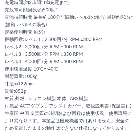
充電時間:約3時間* (満充電まで)
充放電可能回数:約500回*
電池持続時間:最長約180分* (振動レベル1の場合) 最短約90分*
(振動レベル4の場合)
定格使用時間:約5分
振動回数:レベル1 : 2,500回/分 RPM ±300 RPM
レベル2 : 3,000回/分 RPM ±300 RPM
レベル3 : 3,500回/分 RPM ±350 RPM
レベル4 : 4,000回/分 RPM ±400 RPM
使用環境温度:10℃〜40℃
耐荷重量:100kg
寸法:⌀122mm
質量:852g
材質:外殻 : シリコン樹脂 本体 : ABS樹脂
付属品:ACアダプタ、アシストカバー、取扱説明書 (保証書付)
生産国:中国 ※実際の時間および回数は使用状況、使用環境に
より異なります。本製品は医療機器ではありません。安全の
ため充電したままの動作はできない仕様になっております。