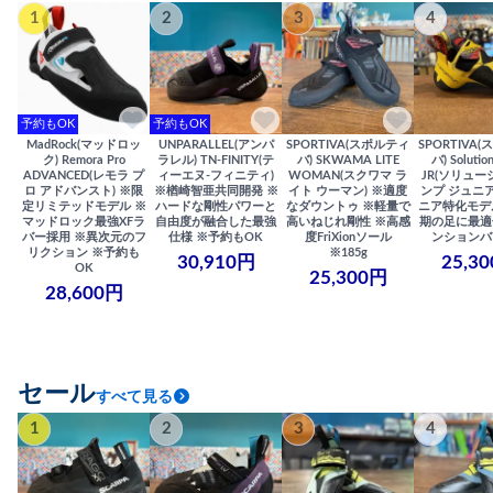
1
2
3
4
予約もOK
予約もOK
MadRock(マッドロッ
UNPARALLEL(アンパ
SPORTIVA(スポルティ
SPORTIVA
ク) Remora Pro
ラレル) TN-FINITY(テ
バ) SKWAMA LITE
バ) Solutio
ADVANCED(レモラ プ
ィーエヌ-フィニティ)
WOMAN(スクワマ ラ
JR(ソリュー
ロ アドバンスト) ※限
※楢崎智亜共同開発 ※
イト ウーマン) ※適度
ンプ ジュニア
定リミテッドモデル ※
ハードな剛性パワーと
なダウントゥ ※軽量で
ニア特化モデ
マッドロック最強XFラ
自由度が融合した最強
高いねじれ剛性 ※高感
期の足に最適
バー採用 ※異次元のフ
仕様 ※予約もOK
度FriXionソール
ンションバ
リクション ※予約も
※185g
30,910円
25,3
OK
25,300円
28,600円
セール
すべて見る
1
2
3
4