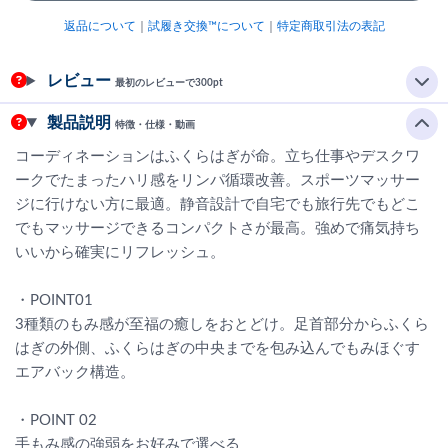
返品について
｜
試履き交換™について
｜
特定商取引法の表記
レビュー
最初のレビューで300pt
製品説明
特徴・仕様・動画
コーディネーションはふくらはぎが命。立ち仕事やデスクワ
ークでたまったハリ感をリンパ循環改善。スポーツマッサー
ジに行けない方に最適。静音設計で自宅でも旅行先でもどこ
でもマッサージできるコンパクトさが最高。強めで痛気持ち
いいから確実にリフレッシュ。
・POINT01
3種類のもみ感が至福の癒しをおとどけ。足首部分からふくら
はぎの外側、ふくらはぎの中央までを包み込んでもみほぐす
エアバック構造。
・POINT 02
手もみ感の強弱をお好みで選べる