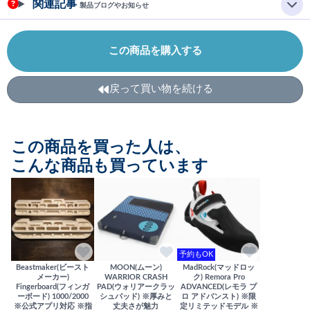
関連記事
製品ブログやお知らせ
この商品を購入する
戻って買い物を続ける
この商品を買った人は、
こんな商品も買っています
予約もOK
Beastmaker(ビースト
MOON(ムーン)
MadRock(マッドロッ
メーカー)
WARRIOR CRASH
ク) Remora Pro
Fingerboard(フィンガ
PAD(ウォリアークラッ
ADVANCED(レモラ プ
ーボード) 1000/2000
シュパッド) ※厚みと
ロ アドバンスト) ※限
※公式アプリ対応 ※指
丈夫さが魅力
定リミテッドモデル ※