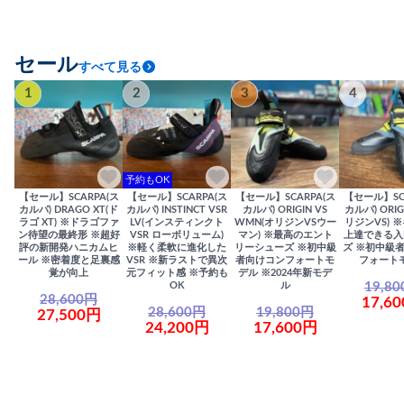
セール
すべて見る
1
2
3
4
予約もOK
【セール】SCARPA(ス
【セール】SCARPA(ス
【セール】SCARPA(ス
【セール】SC
カルパ) DRAGO XT(ド
カルパ) INSTINCT VSR
カルパ) ORIGIN VS
カルパ) ORIG
ラゴ XT) ※ドラゴファ
LV(インスティンクト
WMN(オリジンVSウー
リジンVS) 
ン待望の最終形 ※超好
VSR ローボリューム)
マン) ※最高のエント
上達できる入
評の新開発ハニカムヒ
※軽く柔軟に進化した
リーシューズ ※初中級
ズ ※初中級
ール ※密着度と足裏感
VSR ※新ラストで異次
者向けコンフォートモ
フォート
覚が向上
元フィット感 ※予約も
デル ※2024年新モデ
19,8
OK
ル
28,600円
17,6
28,600円
19,800円
27,500円
24,200円
17,600円