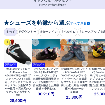
オトクなセールやセット
シューズを特徴から探せます
★シューズを特徴から選ぶ
すべて見る
すべて
#ダウントゥ
#ターンイン
#ベルクロ
#レースアップ #
1
2
3
4
予約もOK
予約もOK
MadRock(マッドロッ
UNPARALLEL(アンパ
SPORTIVA(スポルティ
SPORTIVA
ク) Remora Pro
ラレル) TN-FINITY(テ
バ) SKWAMA LITE
バ) Solutio
ADVANCED(レモラ プ
ィーエヌ-フィニティ)
WOMAN(スクワマ ラ
JR(ソリュー
ロ アドバンスト) ※限
※楢崎智亜共同開発 ※
イト ウーマン) ※適度
ンプ ジュニア
定リミテッドモデル ※
ハードな剛性パワーと
なダウントゥ ※軽量で
ニア特化モデ
マッドロック最強XFラ
自由度が融合した最強
高いねじれ剛性 ※高感
期の足に最適
バー採用 ※異次元のフ
仕様 ※予約もOK
度FriXionソール
ンションバ
リクション ※予約も
※185g
30,910円
25,3
OK
25,300円
28,600円