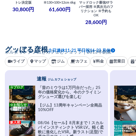
トレ決定版
※130×100×12cm 6kg
マッドロック最強XFラ
バー採用 ※異次元のフ
30,800円
61,600円
リクション ※予約も
OK
28,600円
グッぼる彦根
土日連休11-21 平日祝16-23 月休
ボルダリングジムとカフェとショップ｜2013年創業
ライブ
マップ
ジム
カフェ
料金
営業日
速報
ジム カフェ ショップ
☆ブログ
「昔のミウラは1万円台だった」25
年の価格変化から、今のクライミン
グシューズ選びを楽しむ
☆お知らせ
【ジム】13周年キャンペーン全商品
10%OFF
新入荷
08/06【セール】8月末まで！スカル
パ インスティンクト VSR LV。軽く柔
軟に進化したVSR。新ラスト(足型)で