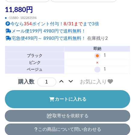
11,880円
●
-11880- 182283594
今なら
354
ポイント付与！
8/31まで
まで3倍
メール便199円 4980円で送料無料！
宅急便498円～ 8980円で送料無料！
在庫残り2
即納
1
ブラック
ピンク
×
1
ベージュ
お気に入り
購入数
カートに入れる
取寄せを依頼する
この商品について問い合わせる