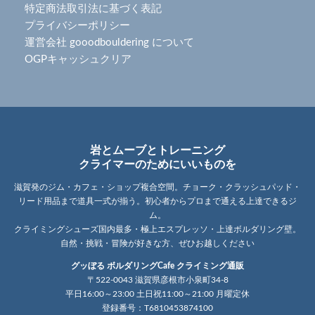
特定商法取引法に基づく表記
プライバシーポリシー
運営会社 gooodbouldering について
OGPキャッシュクリア
岩とムーブとトレーニング
クライマーのためにいいものを
滋賀発のジム・カフェ・ショップ複合空間。チョーク・クラッシュパッド・
リード用品まで道具一式が揃う。初心者からプロまで通える上達できるジ
ム。
クライミングシューズ国内最多・極上エスプレッソ・上達ボルダリング壁。
自然・挑戦・冒険が好きな方、ぜひお越しください
グッぼる ボルダリングCafe クライミング通販
〒522-0043 滋賀県彦根市小泉町34-8
平日16:00～23:00 土日祝11:00～21:00 月曜定休
登録番号：T6810453874100