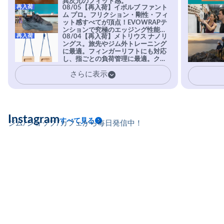
異次元のフィット感。
再入荷
08/05【再入荷】イボルブ ファント
ム プロ。フリクション・剛性・フィ
ット感すべてが頂点！EVOWRAPテ
ンションで究極のエッジング性能を
再入荷
08/04【再入荷】メトリウス ナノリ
実現。進化系ラバーEvo-74はTRAX
ングス。旅先やジム外トレーニング
を凌駕する粘着力で極小ホールドに
に最適。フィンガーリフトにも対応
安心感。
し、指ごとの負荷管理に最適。クラ
イマーの指を本気で鍛えるギア。
さらに表示
Instagram
すべて見る
ジム/ショップ/カフェから毎日発信中！