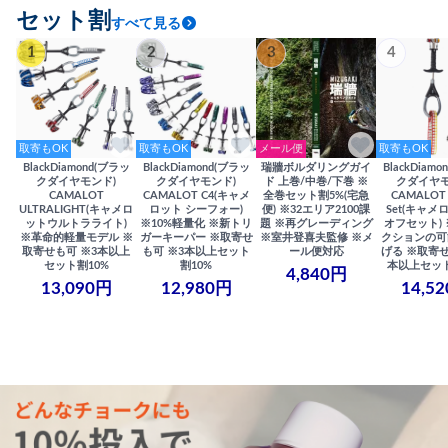
セット割
すべて見る
1
2
3
4
取寄もOK
取寄もOK
メール便
取寄もOK
BlackDiamond(ブラッ
BlackDiamond(ブラッ
瑞牆ボルダリングガイ
BlackDiam
クダイヤモンド)
クダイヤモンド)
ド 上巻/中巻/下巻 ※
クダイヤモ
CAMALOT
CAMALOT C4(キャメ
全巻セット割5%(宅急
CAMALOT 
ULTRALIGHT(キャメロ
ロット シーフォー)
便) ※32エリア2100課
Set(キャメロ
ットウルトラライト)
※10%軽量化 ※新トリ
題 ※再グレーディング
オフセット)
※革命的軽量モデル ※
ガーキーパー ※取寄せ
※室井登喜夫監修 ※メ
クションの可
取寄せも可 ※3本以上
も可 ※3本以上セット
ール便対応
げる ※取寄せ
セット割10%
割10%
本以上セット
4,840円
13,090円
12,980円
14,5