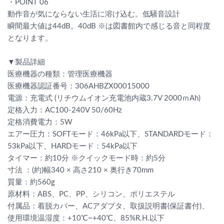
・POINT 06
動作音が気にならない生活に溶け込む。低騒音設計
瞬間最大値は44dB。40dB ※は図書館内で感じる音と同程度
となります。
▼製品詳細
医療機器の種類：管理医療機器
医療機器認証番号：306AHBZX00015000
電源：充電式 (リチウムイオン充電池内蔵3.7V 2000ｍAh)
定格入力：AC100-240V 50/60Hz
定格消費電力：5W
エアー圧力：SOFTモード：46kPa以下、STANDARDモード：
53kPa以下、HARDモード：54kPa以下
タイマー：約10分 ※クイックモード時：約5分
寸法 ：(約)幅340 × 高さ210 × 奥行き70mm
質量：約560g
原材料：ABS、PC、PP、シリコン、ポリエステル
付属品：着脱カバー、ACアダプタ、取扱説明書(保証書付)、
使用環境温湿度：+10℃~+40℃、85%R.H.以下