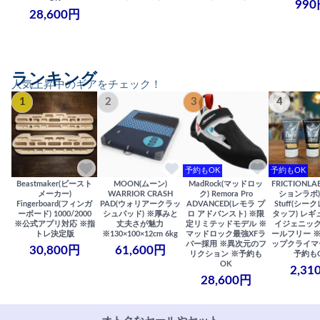
990
28,600円
ランキング
人気上昇中のギアをチェック！
1
2
3
4
予約もOK
予約もOK
Beastmaker(ビースト
MOON(ムーン)
MadRock(マッドロッ
FRICTIONL
メーカー)
WARRIOR CRASH
ク) Remora Pro
ションラボ) S
Fingerboard(フィンガ
PAD(ウォリアークラッ
ADVANCED(レモラ プ
Stuff(シー
ーボード) 1000/2000
シュパッド) ※厚みと
ロ アドバンスト) ※限
タッフ) レギ
※公式アプリ対応 ※指
丈夫さが魅力
定リミテッドモデル ※
イジェニック
トレ決定版
※130×100×12cm 6kg
マッドロック最強XFラ
ールフリー 
バー採用 ※異次元のフ
ップクライマ
30,800円
61,600円
リクション ※予約も
予約も
OK
2,31
28,600円