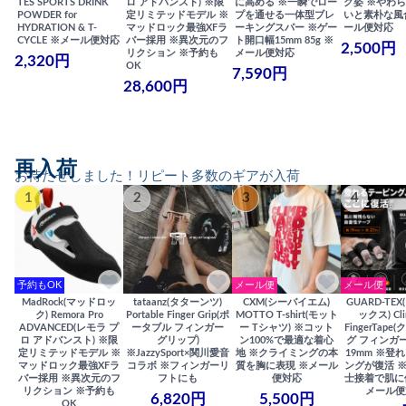
TES SPORTS DRINK
ロ アドバンスト) ※限
に高める ※一瞬でロー
ク姿 ※やわ
POWDER for
定リミテッドモデル ※
プを通せる一体型ブレ
いと素朴な風
HYDRATION & T-
マッドロック最強XFラ
ーキングスパー ※ゲー
ール便対応
CYCLE ※メール便対応
バー採用 ※異次元のフ
ト開口幅15mm 85g ※
2,500円
リクション ※予約も
メール便対応
2,320円
OK
7,590円
28,600円
再入荷
お待たせしました！リピート多数のギアが入荷
1
2
3
4
予約もOK
メール便
メール便
MadRock(マッドロッ
tataanz(タターンツ)
CXM(シーバイエム)
GUARD-TE
ク) Remora Pro
Portable Finger Grip(ポ
MOTTO T-shirt(モット
ックス) Cli
ADVANCED(レモラ プ
ータブル フィンガー
ー Tシャツ) ※コット
FingerTap
ロ アドバンスト) ※限
グリップ)
ン100%で最適な着心
グ フィンガー
定リミテッドモデル ※
※JazzySport×関川愛音
地 ※クライミングの本
19mm ※登
マッドロック最強XFラ
コラボ ※フィンガーリ
質を胸に表現 ※メール
ングが復活 
バー採用 ※異次元のフ
フトにも
便対応
士接着で肌に
リクション ※予約も
メール便
6,820円
5,500円
OK