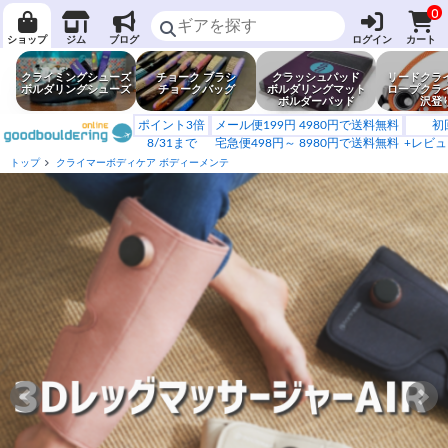
0
ショップ
ジム
ブログ
ログイン
カート
クライミングシューズ
チョーク ブラシ
クラッシュパッド
リードクラ
ボルダリングシューズ
チョークバッグ
ボルダリングマット
ロープクラ
ボルダーパッド
沢登
ポイント3倍
メール便199円 4980円で送料無料
初
8/31まで
宅急便498円～ 8980円で送料無料
+レビュ
トップ
クライマーボディケア ボディーメンテ