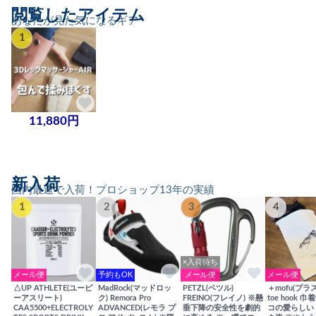
閲覧したアイテム
あなたが見た気になるギア
1
11,880円
新入荷
国内最速で入荷！プロショップ13年の実績
1
2
3
4
×入荷待ち
メール便
予約もOK
メール便
メール便
△UP ATHLETE(ユーピ
MadRock(マッドロッ
PETZL(ペツル)
＋mofu(プラ
ーアスリート)
ク) Remora Pro
FREINO(フレイノ) ※懸
toe hook 
CAA5500+ELECTROLY
ADVANCED(レモラ プ
垂下降の安全性を劇的
コの愛らしい