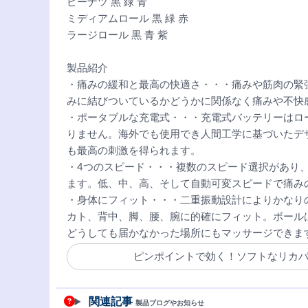
ピーナツ 黒 緑 青
ミディアムロール 黒 緑 赤
ラージロール 黒 青 紫
製品紹介
・痛みの緩和と最高の快適さ・・・痛みや筋肉の緊
みに結びついているかどうかに関係なく痛みや不快
・ポータブルな充電式・・・充電式バッテリーはロ
りません。海外でも使用でき人間工学に基づいたデ
も最高の刺激を得られます。
・4つのスピード・・・複数のスピード選択があり
ます。低、中、高、そして自動可変スピードで痛み
・身体にフィット・・・二重振動設計によりかなり
カト、背中、脚、腰、腕に的確にフィット。ボール
どうしても届かなかった場所にもマッサージできま
ピンポイントで効く！ソフトなリカ
関連記事
製品ブログやお知らせ