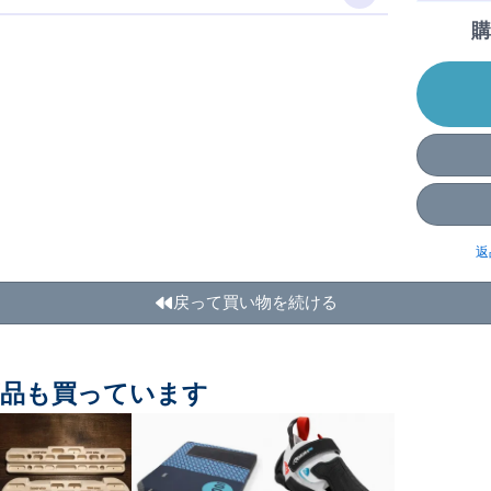
購
返
戻って買い物を続ける
商品も買っています