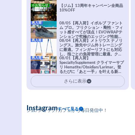
☆お知らせ
【ジム】13周年キャンペーン全商品
10%OFF
再入荷
08/05【再入荷】イボルブ ファント
ム プロ。フリクション・剛性・フィ
ット感すべてが頂点！EVOWRAPテ
ンションで究極のエッジング性能を
再入荷
08/04【再入荷】メトリウス ナノリ
実現。進化系ラバーEvo-74はTRAX
ングス。旅先やジム外トレーニング
を凌駕する粘着力で極小ホールドに
に最適。フィンガーリフトにも対応
安心感。
し、指ごとの負荷管理に最適。クラ
再入荷
08/01【再入荷】
イマーの指を本気で鍛えるギア。
SpecialtySupplement クライマーサプ
リ Hematite/Obsidian/Larimar。登
るたびに「あと一手」を叶える新習
慣。高強度・高頻度のトレーニング
さらに表示
に耐えられる体を目指すクライマー
に、圧倒的支持を受ける専用設計サ
プリ。
Instagram
すべて見る
ジム/ショップ/カフェから毎日発信中！