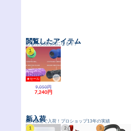
閲覧したアイテム
あなたが見た気になるギア
1
★セール
9,050円
7,240円
新入荷
国内最速で入荷！プロショップ13年の実績
1
2
3