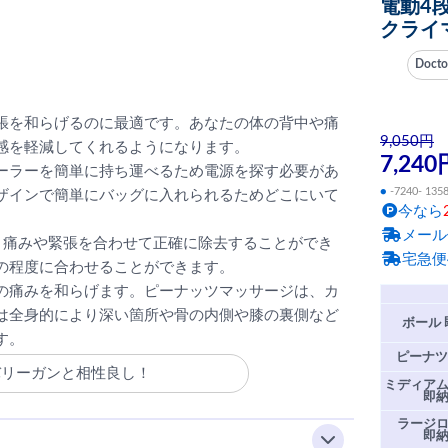
電動4
クライ
Doct
張を和らげるのに最適です。あなたの体の背中や痛
9,050円
感を軽減してくれるようになります。
7,240
ーラーを簡単に持ち運べるため電源を探す必要があ
●
-7240- 135
ザインで簡単にバッグに入れられるためどこにいて
今なら
メール
、痛みや緊張を合わせて正確に除去することができ
宅急便
の程度に合わせることができます。
の痛みを和らげます。ピーナッツマッサージは、カ
は全身的により深い箇所や骨の内側や膝の裏側など
ボール 
す。
ピーナツ
バリーガンと相性良し！
ミディア
即
ラージ
即