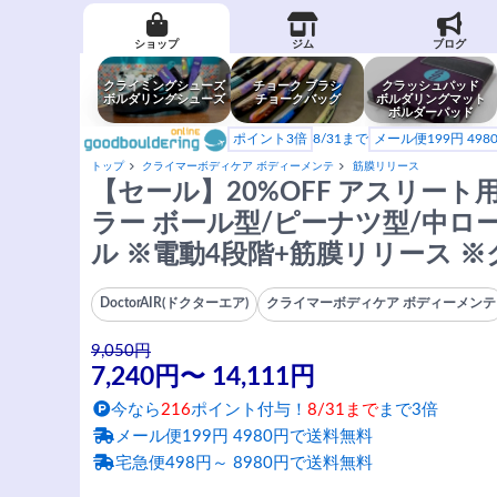
ショップ
ジム
ブログ
クライミングシューズ
チョーク ブラシ
クラッシュパッド
ボルダリングシューズ
チョークバッグ
ボルダリングマット
ボルダーパッド
ポイント3倍
8/31まで
メール便199円 49
トップ
クライマーボディケア ボディーメンテ
筋膜リリース
【セール】20%OFF アスリー
ラー ボール型/ピーナツ型/中ロ
ル ※電動4段階+筋膜リリース 
DoctorAIR(ドクターエア)
クライマーボディケア ボディーメンテ
9,050円
7,240円〜 14,111円
今なら
216
ポイント付与！
8/31まで
まで3倍
メール便199円 4980円で送料無料
宅急便498円～ 8980円で送料無料