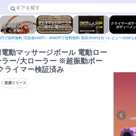
リードクライミング
ボルダートレーニング
サプリメント
クライマーボデ
ロープクライミング
指トレ 筋トレ
ボディーメン
沢登り
80円で送料無料
宅急便498円～ 8980円で送料無料
初回300P付与
+レビュー300P
ト用電動マッサージボール 電動ロー
ーラー/大ローラー ※超振動ボー
※クライマー検証済み
筋膜リリース