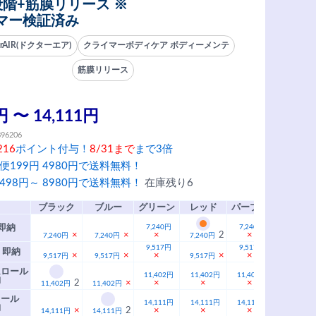
段階+筋膜リリース ※
マー検証済み
orAIR(ドクターエア)
クライマーボディケア ボディーメンテ
筋膜リリース
円 〜 14,111円
896206
216
ポイント付与！
8/31まで
まで3倍
便199円 4980円で送料無料！
498円～ 8980円で送料無料！
在庫残り6
ブラック
ブルー
グリーン
レッド
パープル
即納
7,240円
7,240円
×
×
×
2
×
7,240円
7,240円
7,240円
9,517円
9,517円
 即納
×
×
×
×
×
9,517円
9,517円
9,517円
ムロール
11,402円
11,402円
11,402円
納
2
×
×
×
×
11,402円
11,402円
ロール
14,111円
14,111円
14,111円
納
×
2
×
×
×
14,111円
14,111円