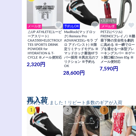
×入荷待ち
メール便
予約もOK
メール便
△UP ATHLETE(ユーピ
MadRock(マッドロッ
PETZL(ペツル)
ーアスリート)
ク) Remora Pro
FREINO(フレイノ) ※懸
CAA5500+ELECTROLY
ADVANCED(レモラ プ
垂下降の安全性を劇的
TES SPORTS DRINK
ロ アドバンスト) ※限
に高める ※一瞬でロー
POWDER for
定リミテッドモデル ※
プを通せる一体型ブレ
HYDRATION & T-
マッドロック最強XFラ
ーキングスパー ※ゲー
CYCLE ※メール便対応
バー採用 ※異次元のフ
ト開口幅15mm 85g ※
リクション ※予約も
メール便対応
2,320円
OK
7,590円
28,600円
再入荷
お待たせしました！リピート多数のギアが入荷
1
2
3