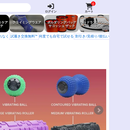
0
ログイン
カート
ィケア
クライミングウエア
ボルダリングバッグ
ヘッドランプ ランタン
防虫グッ
テ
サコッシュ ザック
ヘッデン
岩場ア
もれなく
試履き交換無料™
何度でも自宅で試せる
割引き/見積り/後払い
学校 山岳会