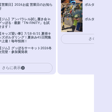
【営業日】2026お盆 営業日のお知ら
ボルダリング上達Q
せ
【ジム】アンパラレル試し履き会 in
ボルダリングトレ
グッぼる - 最新「TN-FINITY」を試
せます！
【キッズ習い事】7/18-8/31 夏得キ
ッズボルダリング！夏休み45日間集
さらに表示
中上達！毎年恒例！
【ジム】グッぼるサーキット2026冬
全完登・参加賞発表
さらに表示