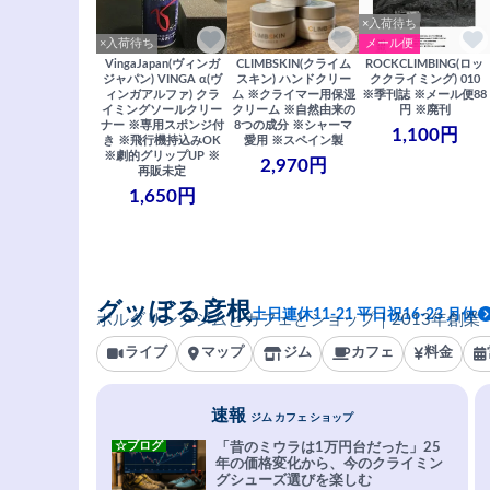
×入荷待ち
×入荷待ち
メール便
VingaJapan(ヴィンガ
CLIMBSKIN(クライム
ROCKCLIMBING(ロッ
ジャパン) VINGA α(ヴ
スキン) ハンドクリー
ククライミング) 010
ィンガアルファ) クラ
ム ※クライマー用保湿
※季刊誌 ※メール便88
イミングソールクリー
クリーム ※自然由来の
円 ※廃刊
ナー ※専用スポンジ付
8つの成分 ※シャーマ
1,100円
き ※飛行機持込みOK
愛用 ※スペイン製
※劇的グリップUP ※
2,970円
再販未定
1,650円
グッぼる彦根
土日連休11-21 平日祝16-23 月休
ボルダリングジムとカフェとショップ｜2013年創業
ライブ
マップ
ジム
カフェ
料金
速報
ジム カフェ ショップ
☆ブログ
「昔のミウラは1万円台だった」25
年の価格変化から、今のクライミン
グシューズ選びを楽しむ