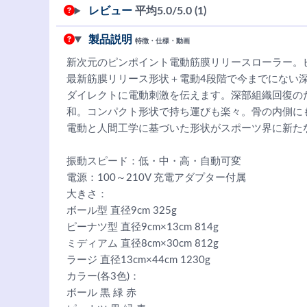
レビュー
平均
5.0
/5.0 (1)
製品説明
特徴・仕様・動画
新次元のピンポイント電動筋膜リリースローラー。
最新筋膜リリース形状＋電動4段階で今までにない
ダイレクトに電動刺激を伝えます。深部組織回復の
和。コンパクト形状で持ち運びも楽々。骨の内側に
電動と人間工学に基づいた形状がスポーツ界に新た
振動スピード：低・中・高・自動可変
電源：100～210V 充電アダプター付属
大きさ：
ボール型 直径9cm 325g
ピーナツ型 直径9cm×13cm 814g
ミディアム 直径8cm×30cm 812g
ラージ 直径13cm×44cm 1230g
カラー(各3色)：
ボール 黒 緑 赤