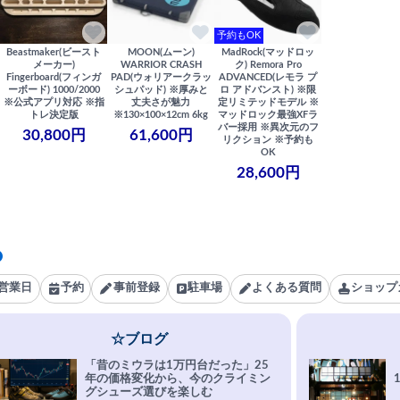
予約もOK
Beastmaker(ビースト
MOON(ムーン)
MadRock(マッドロッ
メーカー)
WARRIOR CRASH
ク) Remora Pro
Fingerboard(フィンガ
PAD(ウォリアークラッ
ADVANCED(レモラ プ
ーボード) 1000/2000
シュパッド) ※厚みと
ロ アドバンスト) ※限
※公式アプリ対応 ※指
丈夫さが魅力
定リミテッドモデル ※
トレ決定版
※130×100×12cm 6kg
マッドロック最強XFラ
バー採用 ※異次元のフ
30,800円
61,600円
リクション ※予約も
OK
28,600円
営業日
予約
事前登録
駐車場
よくある質問
ショップ
☆ブログ
「昔のミウラは1万円台だった」25
年の価格変化から、今のクライミン
グシューズ選びを楽しむ