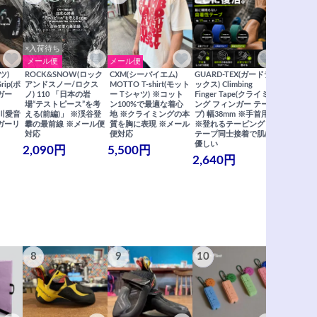
×入荷待ち
メール便
メール便
メール便
ツ)
ROCK&SNOW(ロック
CXM(シーバイエム)
GUARD-TEX(ガードテ
GUARD-
Grip(ポ
アンドスノー/ロクス
MOTTO T-shirt(モット
ックス) Climbing
ックス) Cli
ガー
ノ) 110 「日本の岩
ー Tシャツ) ※コット
Finger Tape(クライミ
FingerT
場“テストピース”を考
ン100%で最適な着心
ング フィンガー テー
グ フィン
×関川愛音
える(前編)」 ※渓谷登
地 ※クライミングの本
プ) 幅38mm ※手首用
19mm 
ガーリ
攀の最前線 ※メール便
質を胸に表現 ※メール
※登れるテーピング ※
ングが復活
対応
便対応
テープ同士接着で肌に
士接着で肌
優しい
メール便
2,090円
5,500円
2,640円
990円
8
9
10
11