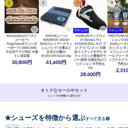
1
2
3
4
予約もOK
予約もOK
Beastmaker(ビースト
MOON(ムーン)
MadRock(マッドロッ
FRICTIONL
メーカー)
WARRIOR CRASH
ク) Remora Pro
ションラボ) S
Fingerboard(フィンガ
PAD(ウォリアークラッ
ADVANCED(レモラ プ
Stuff(シー
ーボード) 1000/2000
シュパッド) ※厚みと
ロ アドバンスト) ※限
タッフ) レギ
※公式アプリ対応 ※指
丈夫さが魅力
定リミテッドモデル ※
イジェニック
トレ決定版
※130×100×12cm 6kg
マッドロック最強XFラ
ールフリー 
バー採用 ※異次元のフ
ップクライマ
30,800円
61,600円
リクション ※予約も
予約も
OK
2,31
28,600円
オトクなセールやセット
シューズを特徴から探せます
★シューズを特徴から選ぶ
すべて見る