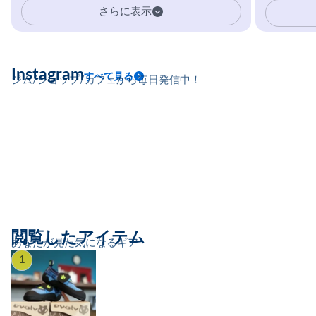
イマーの指を本気で鍛えるギア。
さらに表示
Instagram
すべて見る
ジム/ショップ/カフェから毎日発信中！
閲覧したアイテム
あなたが見た気になるギア
1