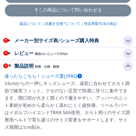
この商品について問い合わせる
返品について
｜
試履き交換™について
｜
特定商取引法の表記
メーカー別サイズ表/シューズ購入特典
レビュー
最初のレビューで300pt
製品説明
特徴・仕様・動画
迷ったらこちら！シューズ選びFAQ
16cmからの一押しキッズシューズ。成長に合わせてカカト調
節で確実フィット。クセのない足型で快適に登りに集中でき
ます。開口部が大きく開くので履きやすい。アッパーのニッ
ト素材が初めから柔らかく蒸れにくく超快適。ソールラバー
はイボルブハイエンドTRAX SAS使用。カカト周りのサイズ調
整用ベルトで育ち盛りのサイズ変更をサポートします。サイ
ズ展開は1cm刻み。