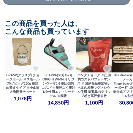
この商品を買った人は、
こんな商品も買っています
GRASP(グラスプ) チョ
SCARPA(スカルパ)
パンダチョーク ※圧倒
Beastmake
ークボール ※スモール
ORIGIN WMN(オリジ
的コストパフォーマン
メーカ
70g/ビッグ130g ※詰
ンウーマン) ※圧倒的
ス ※国産食品添加物レ
Fingerboa
め替えタイプ ※小山田
コスパ ※無理なく履け
ベルの炭酸マグネシウ
ーボード) 100
大氏開発チョーク
る女性用エントリーモ
ム使用 ※驚異のグリッ
※公式アプリ
デル ※廃番
プ感と高評価多数
トレ決
1,078円
14,850円
1,100円
30,8