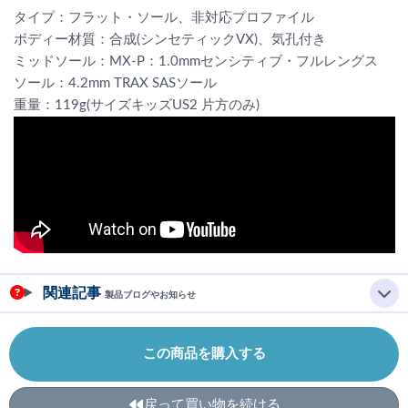
タイプ：フラット・ソール、非対応プロファイル
ボディー材質：合成(シンセティックVX)、気孔付き
ミッドソール：MX-P：1.0mmセンシティブ・フルレングス
ソール：4.2mm TRAX SASソール
重量：119g(サイズキッズUS2 片方のみ)
関連記事
製品ブログやお知らせ
この商品を購入する
戻って買い物を続ける