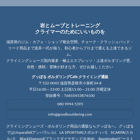
岩とムーブとトレーニング
クライマーのためにいいものを
滋賀発のジム・カフェ・ショップ複合空間。チョーク・クラッシュパッド・
リード用品まで道具一式が揃う。初心者からプロまで通える上達できるジ
ム。
クライミングシューズ国内最多・極上エスプレッソ・上達ボルダリング壁。
自然・挑戦・冒険が好きな方、ぜひお越しください
グッぼる ボルダリングCafe クライミング通販
〒522-0043 滋賀県彦根市小泉町34-8
平日16:00～23:00 土日祝11:00～21:00 月曜定休
登録番号：T6810453874100
080 9994 5395
info@goodbouldering.com
クライミングシューズ・ボルダリング用品の通販ならグッぼるへ。グッぼる
ではUnparallel(アンパラレル)、LA SPORTIVA(スポルティバ)、SCARPA(スカ
ルパ) 、BlackDiamond(ブラックダイヤモンド)を始め、Beastmaker(ビースト