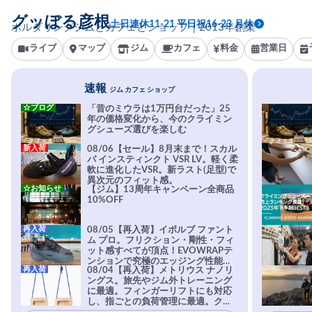
グッぼる彦根
土日連休11-21 平日祝16-23 月休
ボルダリングジムとカフェとショップ｜2013年創業
ライブ
マップ
ジム
カフェ
料金
営業日
速報
ジム カフェ ショップ
☆ブログ
「昔のミウラは1万円台だった」25
年の価格変化から、今のクライミン
グシューズ選びを楽しむ
新入荷
08/06【セール】8月末まで！スカル
パ インスティンクト VSR LV。軽く柔
軟に進化したVSR。新ラスト(足型)で
異次元のフィット感。
☆お知らせ
【ジム】13周年キャンペーン全商品
10%OFF
再入荷
08/05【再入荷】イボルブ ファント
ム プロ。フリクション・剛性・フィ
ット感すべてが頂点！EVOWRAPテ
ンションで究極のエッジング性能を
再入荷
08/04【再入荷】メトリウス ナノリ
実現。進化系ラバーEvo-74はTRAX
ングス。旅先やジム外トレーニング
を凌駕する粘着力で極小ホールドに
に最適。フィンガーリフトにも対応
安心感。
し、指ごとの負荷管理に最適。クラ