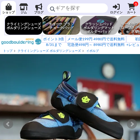
0
ショップ
ジム
ブログ
ログイン
カート
クライミングシューズ
チョーク ブラシ
クラッシュパッド
リードクラ
ボルダリングシューズ
チョークバッグ
ボルダリングマット
ロープクラ
ボルダーパッド
沢登
ポイント3倍
メール便199円 4980円で送料無料
初
8/31まで
宅急便498円～ 8980円で送料無料
+レビュ
トップ
クライミングシューズ ボルダリングシューズ
イボルブ