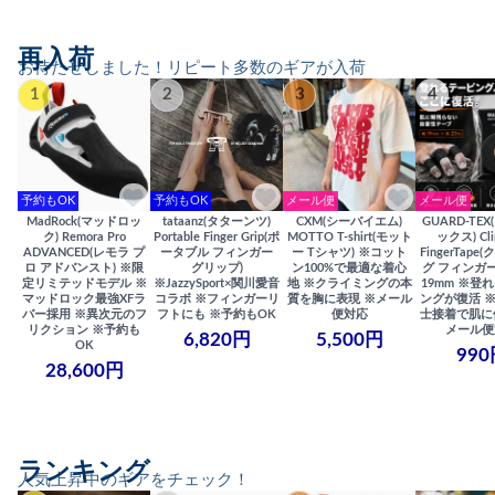
再入荷
お待たせしました！リピート多数のギアが入荷
1
2
3
4
予約もOK
予約もOK
メール便
メール便
MadRock(マッドロッ
tataanz(タターンツ)
CXM(シーバイエム)
GUARD-TE
ク) Remora Pro
Portable Finger Grip(ポ
MOTTO T-shirt(モット
ックス) Cli
ADVANCED(レモラ プ
ータブル フィンガー
ー Tシャツ) ※コット
FingerTap
ロ アドバンスト) ※限
グリップ)
ン100%で最適な着心
グ フィンガー
定リミテッドモデル ※
※JazzySport×関川愛音
地 ※クライミングの本
19mm ※登
マッドロック最強XFラ
コラボ ※フィンガーリ
質を胸に表現 ※メール
ングが復活 
バー採用 ※異次元のフ
フトにも ※予約もOK
便対応
士接着で肌に
リクション ※予約も
メール便
6,820円
5,500円
OK
990
28,600円
ランキング
人気上昇中のギアをチェック！