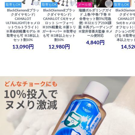
取寄もOK
取寄もOK
メール便
取寄もOK
BlackDiamond(ブラッ
BlackDiamond(ブラッ
瑞牆ボルダリングガイ
BlackDiam
クダイヤモンド)
クダイヤモンド)
ド 上巻/中巻/下巻 ※
クダイヤモ
CAMALOT
CAMALOT C4(キャメ
全巻セット割5%(宅急
CAMALOT 
ULTRALIGHT(キャメロ
ロット シーフォー)
便) ※32エリア2100課
Set(キャメロ
ットウルトラライト)
※10%軽量化 ※新トリ
題 ※再グレーディング
オフセット)
※革命的軽量モデル ※
ガーキーパー ※取寄せ
※室井登喜夫監修 ※メ
クションの可
取寄せも可 ※3本以上
も可 ※3本以上セット
ール便対応
げる ※取寄せ
セット割10%
割10%
本以上セット
4,840円
13,090円
12,980円
14,5