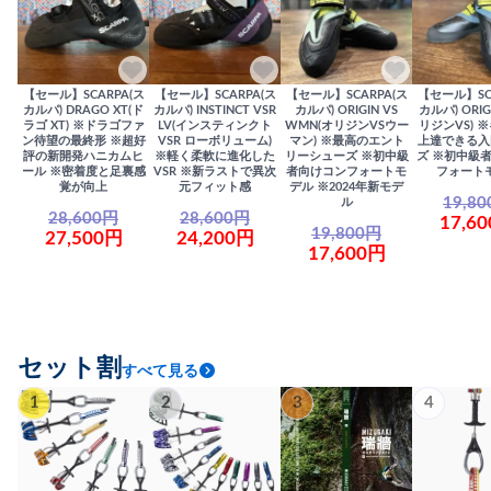
【セール】SCARPA(ス
【セール】SCARPA(ス
【セール】SCARPA(ス
【セール】SC
カルパ) DRAGO XT(ド
カルパ) INSTINCT VSR
カルパ) ORIGIN VS
カルパ) ORIG
ラゴ XT) ※ドラゴファ
LV(インスティンクト
WMN(オリジンVSウー
リジンVS) 
ン待望の最終形 ※超好
VSR ローボリューム)
マン) ※最高のエント
上達できる入
評の新開発ハニカムヒ
※軽く柔軟に進化した
リーシューズ ※初中級
ズ ※初中級
ール ※密着度と足裏感
VSR ※新ラストで異次
者向けコンフォートモ
フォート
覚が向上
元フィット感
デル ※2024年新モデ
19,8
ル
28,600円
28,600円
17,6
19,800円
27,500円
24,200円
17,600円
セット割
すべて見る
1
2
3
4