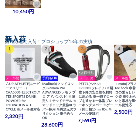
10,450円
新入荷
国内最速で入荷！プロショップ13年の実績
1
2
3
4
×入荷待ち
メール便
予約もOK
メール便
メール便
△UP ATHLETE(ユーピ
MadRock(マッドロッ
PETZL(ペツル)
＋mofu(プラ
ーアスリート)
ク) Remora Pro
FREINO(フレイノ) ※懸
toe hook 
CAA5500+ELECTROLY
ADVANCED(レモラ プ
垂下降の安全性を劇的
コの愛らしい
TES SPORTS DRINK
ロ アドバンスト) ※限
に高める ※一瞬でロー
ク姿 ※やわ
POWDER for
定リミテッドモデル ※
プを通せる一体型ブレ
いと素朴な風
HYDRATION & T-
マッドロック最強XFラ
ーキングスパー ※ゲー
ール便対応
CYCLE ※メール便対応
バー採用 ※異次元のフ
ト開口幅15mm 85g ※
2,500円
リクション ※予約も
メール便対応
2,320円
OK
7,590円
28,600円