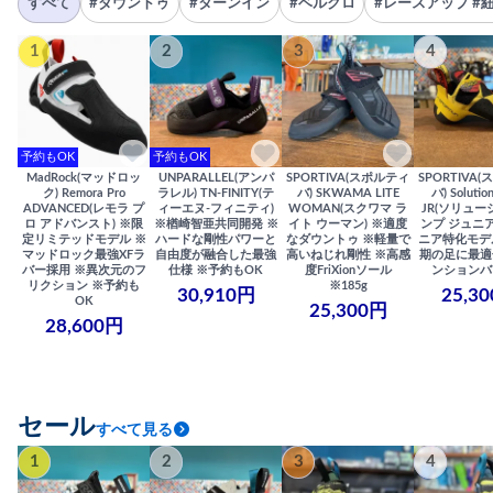
すべて
#ダウントゥ
#ターンイン
#ベルクロ
#レースアップ #
1
2
3
4
予約もOK
予約もOK
MadRock(マッドロッ
UNPARALLEL(アンパ
SPORTIVA(スポルティ
SPORTIVA
ク) Remora Pro
ラレル) TN-FINITY(テ
バ) SKWAMA LITE
バ) Solutio
ADVANCED(レモラ プ
ィーエヌ-フィニティ)
WOMAN(スクワマ ラ
JR(ソリュー
ロ アドバンスト) ※限
※楢崎智亜共同開発 ※
イト ウーマン) ※適度
ンプ ジュニア
定リミテッドモデル ※
ハードな剛性パワーと
なダウントゥ ※軽量で
ニア特化モデ
マッドロック最強XFラ
自由度が融合した最強
高いねじれ剛性 ※高感
期の足に最適
バー採用 ※異次元のフ
仕様 ※予約もOK
度FriXionソール
ンションバ
リクション ※予約も
※185g
30,910円
25,3
OK
25,300円
28,600円
セール
すべて見る
1
2
3
4