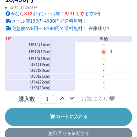
●
-10450- 141363369
今なら
312
ポイント付与！
8/31まで
まで3倍
メール便199円 4980円で送料無料！
宅急便498円～ 8980円で送料無料！
在庫残り1
US
即納
US11(16cm)
×
1
US12(17cm)
US13(18cm)
×
US1(19cm)
×
US2(20cm)
×
US3(21cm)
×
US4(22cm)
×
US5(23cm)
×
お気に入り
購入数
カートに入れる
取寄せを依頼する