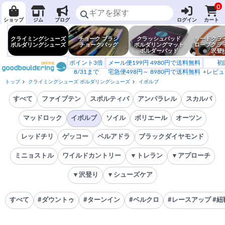
0
ショップ
ジム
ブログ
ログイン
カート
クライミングシューズ
チョーク ブラシ
クラッシュパッド
リードクラ
ボルダリングシューズ
チョークバッグ
ボルダリングマット
ロープクラ
ボルダーパッド
沢登
ポイント3倍
メール便199円 4980円で送料無料
初
8/31まで
宅急便498円～ 8980円で送料無料
+レビュ
トップ
クライミングシューズ ボルダリングシューズ
イボルブ
すべて
ファイブテン
スポルティバ
アンパラレル
スカルパ
マッドロック
イボルブ
ソイル
ボリエール
オーツン
レッドチリ
ゲッコー
ペルアドラ
ブラックダイヤモンド
ミニョストル
ワイルドカントリー
▼トレラン
▼アプローチ
▼沢登り
▼シューズケア
すべて
#ダウントゥ
#ターンイン
#ベルクロ
#レースアップ #紐