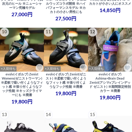
次元のヒール ※ニューシャ
ルウッズコラボ開発 ※ハイ
カカトが小さい人にオススメ
ーマン究極モデル
パフォーマンスモデル ※カ
14,850円
カトの小さい男性にも
27,000円
27,500円
10
11
12
×入荷待ち
×入荷待ち
×入荷待ち
evolv(イボルブ) Zenist
evolv(イボルブ) Zenist(ゼニ
evolv(イボルブ)
Womens(ゼニストウーマン)
スト) ※柔軟で吸い付くよう
Ashima×Brain Dead
※柔軟で吸い付くようなフィ
なフィット感 ※張り付くよ
Zenist(アシマxブレインデッ
ット感 ※張り付くようなフ
うなフック性能 ※廃番
ド ゼニスト) ※期間限定特別
ック性能 ※キッズクライマ
カラー ※廃番
19,800円
ーにも ※廃番
19,800円
19,800円
13
14
15