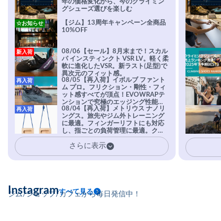
年の価格変化から、今のクライミン
グシューズ選びを楽しむ
【ジム】13周年キャンペーン全商品
☆お知らせ
10%OFF
08/06【セール】8月末まで！スカル
新入荷
パ インスティンクト VSR LV。軽く柔
軟に進化したVSR。新ラスト(足型)で
異次元のフィット感。
08/05【再入荷】イボルブ ファント
再入荷
ム プロ。フリクション・剛性・フィ
ット感すべてが頂点！EVOWRAPテ
ンションで究極のエッジング性能を
08/04【再入荷】メトリウス ナノリ
再入荷
実現。進化系ラバーEvo-74はTRAX
ングス。旅先やジム外トレーニング
を凌駕する粘着力で極小ホールドに
に最適。フィンガーリフトにも対応
安心感。
し、指ごとの負荷管理に最適。クラ
イマーの指を本気で鍛えるギア。
さらに表示
Instagram
すべて見る
ジム/ショップ/カフェから毎日発信中！