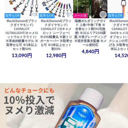
取寄もOK
取寄もOK
メール便
取寄もOK
BlackDiamond(ブラッ
BlackDiamond(ブラッ
瑞牆ボルダリングガイ
BlackDiam
クダイヤモンド)
クダイヤモンド)
ド 上巻/中巻/下巻 ※
クダイヤモ
CAMALOT
CAMALOT C4(キャメ
全巻セット割5%(宅急
CAMALOT 
ULTRALIGHT(キャメロ
ロット シーフォー)
便) ※32エリア2100課
Set(キャメロ
ットウルトラライト)
※10%軽量化 ※新トリ
題 ※再グレーディング
オフセット)
※革命的軽量モデル ※
ガーキーパー ※取寄せ
※室井登喜夫監修 ※メ
クションの可
取寄せも可 ※3本以上
も可 ※3本以上セット
ール便対応
げる ※取寄せ
セット割10%
割10%
本以上セット
4,840円
13,090円
12,980円
14,5