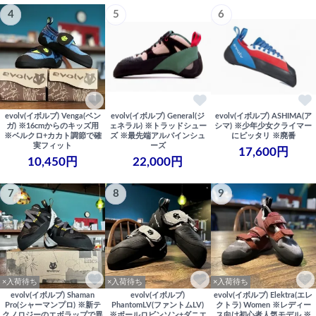
4
5
6
evolv(イボルブ) Venga(ベン
evolv(イボルブ) General(ジ
evolv(イボルブ) ASHIMA(ア
ガ) ※16cmからのキッズ用
ェネラル) ※トラッドシュー
シマ) ※少年少女クライマー
※ベルクロ+カカト調節で確
ズ ※最先端アルパインシュ
にピッタリ ※廃番
実フィット
ーズ
17,600円
10,450円
22,000円
7
8
9
×入荷待ち
×入荷待ち
×入荷待ち
evolv(イボルブ) Shaman
evolv(イボルブ)
evolv(イボルブ) Elektra(エレ
Pro(シャーマンプロ) ※新テ
PhantomLV(ファントムLV)
クトラ) Women ※レディー
クノロジーのエボラップで異
※ポールロビンソン+ダニエ
ス向け初心者人気モデル ※