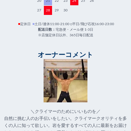
20
21
22
23
24
25
26
27
28
29
30
■
定休日
■
土日/連休11:00-21:00 □平日/飛び石祝16:00-23:00
配送日数：
宅急便・メール便 1-3日
※店舗定休日以外、365日毎日配送
オーナーコメント
＼クライマーのためにいいものを／
自然に挑む人のお手伝いをしたい。クライマークオリティを多
くの人に知って欲しい。岩を愛するすべての人に最新をお届け