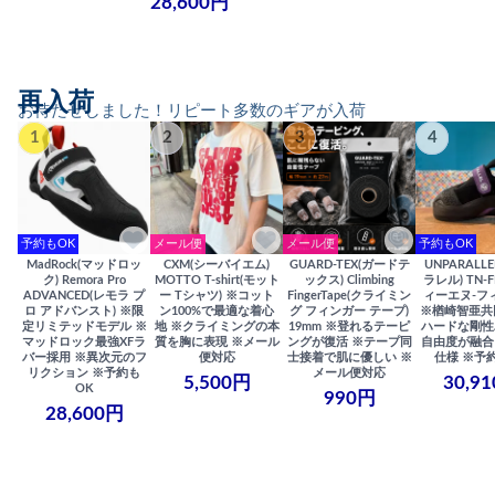
28,600円
再入荷
お待たせしました！リピート多数のギアが入荷
1
2
3
4
予約もOK
メール便
メール便
予約もOK
MadRock(マッドロッ
CXM(シーバイエム)
GUARD-TEX(ガードテ
UNPARALL
ク) Remora Pro
MOTTO T-shirt(モット
ックス) Climbing
ラレル) TN-F
ADVANCED(レモラ プ
ー Tシャツ) ※コット
FingerTape(クライミン
ィーエヌ-フ
ロ アドバンスト) ※限
ン100%で最適な着心
グ フィンガー テープ)
※楢崎智亜共
定リミテッドモデル ※
地 ※クライミングの本
19mm ※登れるテーピ
ハードな剛性
マッドロック最強XFラ
質を胸に表現 ※メール
ングが復活 ※テープ同
自由度が融合
バー採用 ※異次元のフ
便対応
士接着で肌に優しい ※
仕様 ※予
リクション ※予約も
メール便対応
5,500円
30,9
OK
990円
28,600円