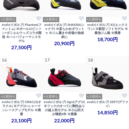
×入荷待ち
×入荷待ち
×入荷待ち
evolv(イボルブ) Phantom(フ
evolv(イボルブ) SHAKRA(シ
evolv(イボルブ) X1(エックス
ァントム) ※ポールロビンソ
ャクラ) ※柔らかめダウント
ワン) ※新型ソフトモデル ※
ン+ダニエルウッズコラボ開
ゥ ※ジム履きや岩場の強傾
最強ジム靴 ※廃番
発 ※ハイパフォーマンスモ
斜に
18,700円
デル
20,900円
27,500円
16
17
18
×入荷待ち
×入荷待ち
×入荷待ち
evolv(イボルブ) ORACLE(オ
evolv(イボルブ) Agro(アグロ)
evolv(イボルブ) DEFY(デファ
ラクル) ※アグロ×シャーマ
※フックのすべてに剛性あり
イ)
ンレースアップモデル ※廃
の超人気モデル ※小山田大
14,850円
番
が構想4年 ※廃番
23,100円
22,000円