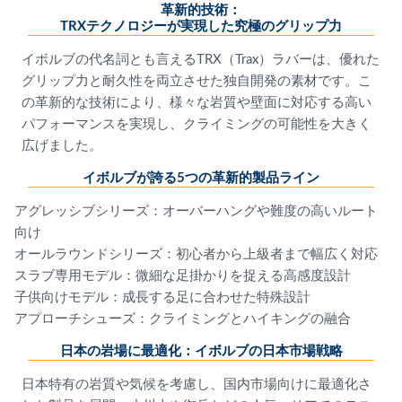
革新的技術：
TRXテクノロジーが実現した究極のグリップ力
イボルブの代名詞とも言えるTRX（Trax）ラバーは、優れた
グリップ力と耐久性を両立させた独自開発の素材です。こ
の革新的な技術により、様々な岩質や壁面に対応する高い
パフォーマンスを実現し、クライミングの可能性を大きく
広げました。
イボルブが誇る5つの革新的製品ライン
アグレッシブシリーズ：オーバーハングや難度の高いルート
向け
オールラウンドシリーズ：初心者から上級者まで幅広く対応
スラブ専用モデル：微細な足掛かりを捉える高感度設計
子供向けモデル：成長する足に合わせた特殊設計
アプローチシューズ：クライミングとハイキングの融合
日本の岩場に最適化：イボルブの日本市場戦略
日本特有の岩質や気候を考慮し、国内市場向けに最適化さ