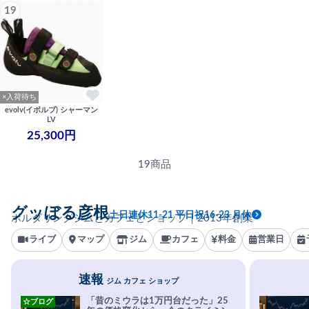
19
×入荷待ち
evolv(イボルブ) シャーマン
LV
25,300円
19商品
グッぼる彦根
土日連休11-21 平日祝16-23 月休
ボルダリングジムとカフェとショップ｜2013年創業
ライブ
マップ
ジム
カフェ
料金
営業日
速報
ジム カフェ ショップ
「昔のミウラは1万円台だった」25
☆ブログ