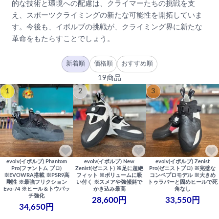
的な技術と環境への配慮は、クライマーたちの挑戦を支
え、スポーツクライミングの新たな可能性を開拓していま
す。今後も、イボルブの挑戦が、クライミング界に新たな
革命をもたらすことでしょう。
新着順
価格順
おすすめ順
19商品
1
2
3
evolv(イボルブ) Phantom
evolv(イボルブ) New
evolv(イボルブ) Zenist
Pro(ファントム プロ)
Zenist(ゼニスト) ※足に超絶
Pro(ゼニストプロ) ※完璧な
※EVOWRA搭載 ※PSR9高
フィット ※ボリュームに吸
コンペプロモデル ※大きめ
剛性 ※最強フリクション
い付く ※スメアや強傾斜で
トゥラバーと固めヒールで死
Evo-74 ※ヒール＆トウパッ
かき込み最高
角なし
チ強化
28,600円
33,550円
34,650円