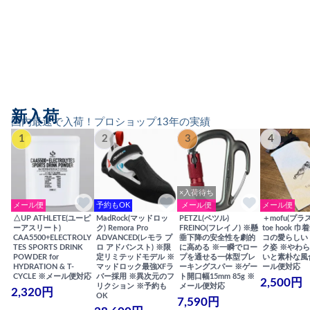
新入荷
国内最速で入荷！プロショップ13年の実績
1
2
3
4
×入荷待ち
メール便
予約もOK
メール便
メール便
△UP ATHLETE(ユーピ
MadRock(マッドロッ
PETZL(ペツル)
＋mofu(プラ
ーアスリート)
ク) Remora Pro
FREINO(フレイノ) ※懸
toe hook 
CAA5500+ELECTROLY
ADVANCED(レモラ プ
垂下降の安全性を劇的
コの愛らしい
TES SPORTS DRINK
ロ アドバンスト) ※限
に高める ※一瞬でロー
ク姿 ※やわ
POWDER for
定リミテッドモデル ※
プを通せる一体型ブレ
いと素朴な風
HYDRATION & T-
マッドロック最強XFラ
ーキングスパー ※ゲー
ール便対応
CYCLE ※メール便対応
バー採用 ※異次元のフ
ト開口幅15mm 85g ※
2,500円
リクション ※予約も
メール便対応
2,320円
OK
7,590円