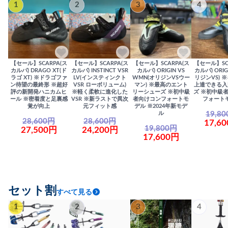
1
2
3
4
【セール】SCARPA(ス
【セール】SCARPA(ス
【セール】SCARPA(ス
【セール】SC
カルパ) DRAGO XT(ド
カルパ) INSTINCT VSR
カルパ) ORIGIN VS
カルパ) ORIG
ラゴ XT) ※ドラゴファ
LV(インスティンクト
WMN(オリジンVSウー
リジンVS) 
ン待望の最終形 ※超好
VSR ローボリューム)
マン) ※最高のエント
上達できる入
評の新開発ハニカムヒ
※軽く柔軟に進化した
リーシューズ ※初中級
ズ ※初中級
ール ※密着度と足裏感
VSR ※新ラストで異次
者向けコンフォートモ
フォート
覚が向上
元フィット感
デル ※2024年新モデ
19,8
ル
28,600円
28,600円
17,6
19,800円
27,500円
24,200円
17,600円
セット割
すべて見る
1
2
3
4