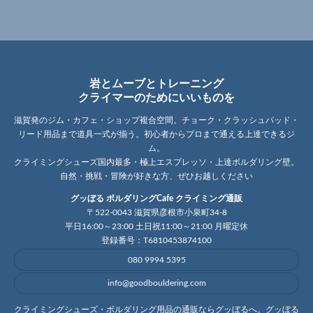
岩とムーブとトレーニング
クライマーのためにいいものを
滋賀発のジム・カフェ・ショップ複合空間。チョーク・クラッシュパッド・
リード用品まで道具一式が揃う。初心者からプロまで通える上達できるジ
ム。
クライミングシューズ国内最多・極上エスプレッソ・上達ボルダリング壁。
自然・挑戦・冒険が好きな方、ぜひお越しください
グッぼる ボルダリングCafe クライミング通販
〒522-0043 滋賀県彦根市小泉町34-8
平日16:00～23:00 土日祝11:00～21:00 月曜定休
登録番号：T6810453874100
080 9994 5395
info@goodbouldering.com
クライミングシューズ・ボルダリング用品の通販ならグッぼるへ。グッぼる