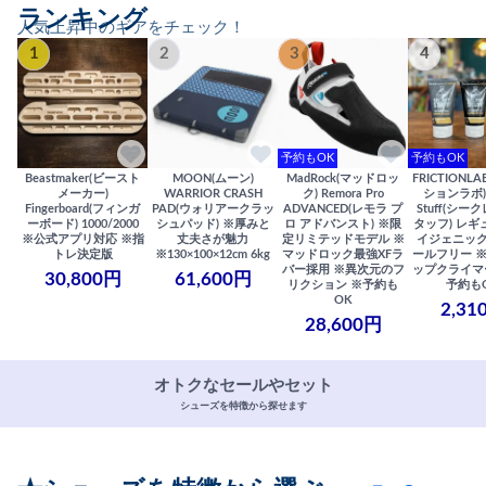
ランキング
人気上昇中のギアをチェック！
1
2
3
4
予約もOK
予約もOK
Beastmaker(ビースト
MOON(ムーン)
MadRock(マッドロッ
FRICTIONL
メーカー)
WARRIOR CRASH
ク) Remora Pro
ションラボ) S
Fingerboard(フィンガ
PAD(ウォリアークラッ
ADVANCED(レモラ プ
Stuff(シー
ーボード) 1000/2000
シュパッド) ※厚みと
ロ アドバンスト) ※限
タッフ) レギ
※公式アプリ対応 ※指
丈夫さが魅力
定リミテッドモデル ※
イジェニック
トレ決定版
※130×100×12cm 6kg
マッドロック最強XFラ
ールフリー 
バー採用 ※異次元のフ
ップクライマ
30,800円
61,600円
リクション ※予約も
予約も
OK
2,31
28,600円
オトクなセールやセット
シューズを特徴から探せます