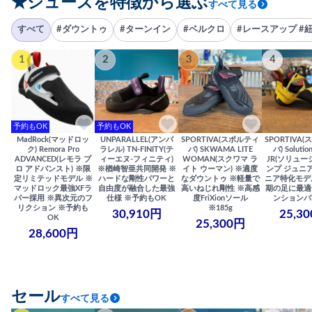
★シューズを特徴から選ぶ
すべて見る
すべて
#ダウントゥ
#ターンイン
#ベルクロ
#レースアップ #
1
2
3
4
予約もOK
予約もOK
MadRock(マッドロッ
UNPARALLEL(アンパ
SPORTIVA(スポルティ
SPORTIVA
ク) Remora Pro
ラレル) TN-FINITY(テ
バ) SKWAMA LITE
バ) Solutio
ADVANCED(レモラ プ
ィーエヌ-フィニティ)
WOMAN(スクワマ ラ
JR(ソリュー
ロ アドバンスト) ※限
※楢崎智亜共同開発 ※
イト ウーマン) ※適度
ンプ ジュニア
定リミテッドモデル ※
ハードな剛性パワーと
なダウントゥ ※軽量で
ニア特化モデ
マッドロック最強XFラ
自由度が融合した最強
高いねじれ剛性 ※高感
期の足に最適
バー採用 ※異次元のフ
仕様 ※予約もOK
度FriXionソール
ンションバ
リクション ※予約も
※185g
30,910円
25,3
OK
25,300円
28,600円
セール
すべて見る